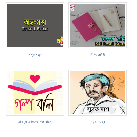
অন্তঃসত্ত্বা
চাঁদের ডাইরী
আবদুল আজিজের জয় বাংলা
গফুর সাহেব