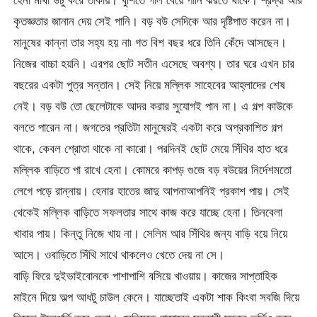
হেনা মাথা উঁচু করে তাকায়। খুশিতে গাল বেয়ে পানি ঝরতে থাকে। শ্রদ্ধা আর
কৃতজ্ঞতার জানান দেয় সেই পানি। বড় বউ সেদিকে আর দৃষ্টিপাত করেন না।
মানুষের কান্না তার সহ্য হয় না৷ গত বিশ বছর ধরে তিনি কেঁদে আসছেন।
নিজের বাচ্চা হয়নি। এরপর ছোট সতীন এসেছে অবশ্য। তার ঘরে এখন চার
বছরের একটা পুত্র সন্তান। সেই নিয়ে মল্লিক সাহেবের আহ্লাদের শেষ
নেই। বড় বউ তো ছেলেটাকে আদর করার সুযোগই পান না। এ গল্প কাউকে
বলতে পারেন না। জগতের প্রতিটা মানুষেরই একটা করে অপ্রকাশিত গল্প
থাকে, কেবল শ্রোতা থাকে না কারো। পরদিনই ছোট মেয়ে সিঁথির হাত ধরে
মল্লিক বাড়িতে পা রাখে হেনা। কোমরে কাপড় গুজে বড় বউয়ের নির্দেশমতো
লেগে পড়ে রান্নায়। হেনার হাতের জাদু আপনাআপনিই প্রকাশ পায়। সেই
থেকেই মল্লিক বাড়িতে সফলতার সাথে কাজ করে যাচ্ছে হেনা। তিনবেলা
খাবার পায়। কিন্তু নিজে খায় না। সেলিম আর সিঁথির জন্য বাড়ি বয়ে নিয়ে
আসে। ওবাড়িতে সিঁথি সাথে থাকলেও খেতে দেয় না সে।
বাড়ি ফিরে দুইভাইবোনকে পাশাপাশি বসিয়ে খাওয়ায়। কাজের সাপ্তাহিক
মাইনে দিয়ে অল্প আধটু চাউল কেনে। যাচ্ছেতাই একটা শাক কিংবা সবজি দিয়ে