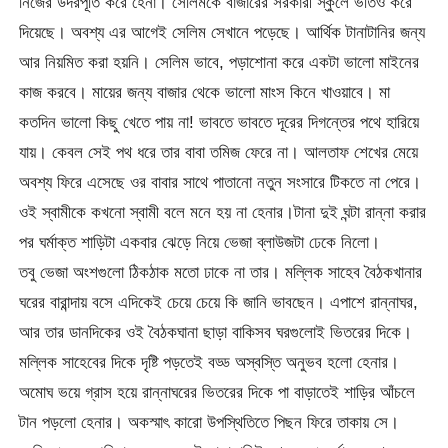
নিজের উদরপূর্তি করে হেনা। সেলিমকে বাজারের সরকারী স্কুলে ভর্তিও করে
দিয়েছে। অবশ্য এর আগেই সেলিম সেখানে পড়েছে। আর্থিক টানাটানির জন্য
আর নিয়মিত করা হয়নি। সেলিম ভাবে, পড়াশোনা করে একটা ভালো মাইনের
কাজ করবে। মায়ের জন্য বাজার থেকে ভালো মাংস কিনে খাওয়াবে। মা
কতদিন ভালো কিছু খেতে পায় না! ভাবতে ভাবতে দূরের দিগন্তের পথে হারিয়ে
যায়। কেবল সেই পথ ধরে তার বাবা তমিজ ফেরে না। আলতাফ শেখের মেয়ে
অবশ্য ফিরে এসেছে ওর বাবার সাথে পাতানো নতুন সংসারে টিকতে না পেরে।
ওই স্বামীকে কখনো স্বামী বলে মনে হয় না হেনার।টানা দুই ঘন্টা রান্না করার
পর ঘর্মাক্ত শাড়িটা একবার ঝেড়ে নিয়ে ভেজা ব্লাউজটা ঢেকে নিলো।
তবু ভেজা অংশগুলো ঠিকঠাক মতো ঢাকে না তার। মল্লিক সাহেব বৈঠকখানার
ঘরের বারান্দায় বসে এদিকেই চেয়ে চেয়ে কি জানি ভাবছেন। এপাশে রান্নাঘর,
আর তার ডানদিকের ওই বৈঠকঘানা ছাড়া বাকিসব ঘরগুলোই ভিতরের দিকে।
মল্লিক সাহেবের দিকে দৃষ্টি পড়তেই বড্ড অস্বস্তি অনুভব হলো হেনার।
অমোঘ ভয়ে গ্রাস হয়ে রান্নাঘরের ভিতরের দিকে পা বাড়াতেই শাড়ির আঁচলে
টান পড়লো হেনার। অকস্মাৎ কারো উপস্থিতিতে পিছন ফিরে তাকায় সে।