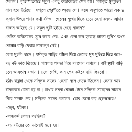
সেলিম। বৃহঃস্পতিবারে স্কুল একটু তাড়াতাড়িই শেষ হয়। ঘর্মাক্ত মুখমন্ডল
লাল হয়ে উঠেছে। সপ্তম শ্রেণীতে পড়ছে সে। বয়স অনুপাতে আরো এক দু
ক্লাস উপরে পড়ার কথা যদিও। ছেলের মুখের দিকে চেয়ে হেনা বলল- আমার
বাজান আইছে যে। স্কুল ছুটি হইয়ে গেছে বাজান?
সেলিম অভিমানের সুরে জবাব দেয়- এখন বেলা কত হয়েছে জানো তুমি? অথচ
তোমার বাড়ি ফেরার নামগন্ধ নেই।
হেনা মুচকি হাসে। ঘর্মাক্ত শাড়ির আঁচল দিয়ে ছেলের মুখ মুছিয়ে দিয়ে বলে-
বড় বউ ভাত দিয়েছে। গামলায় গামছা দিয়ে বানদোন লাগবো। বাইন্ধাই বাড়ি
চলে আসতাম বাজান। চলো দেখি, কাম শেষ কইরে বাড়ি ফিরবো।
হঠাৎ বারান্দা থেকে মল্লিক সাহেব “হেনা” বলে ডেকে উঠলেন। হেনার আর
রান্নাঘরে ঢোকা হয় না। মাথায় লম্বা ঘোমটা টেনে মল্লিক সাহেবের সামনে
গিয়ে সালাম দেয়। মল্লিক সাহেব বললেন- তোর যেনো কয় ছেলেমেয়ে?
-জ্বে, দুইডা।
-কাজকর্ম কেমন করছিস?
-বড় বউয়ের তো ভালোই মনে হয়।