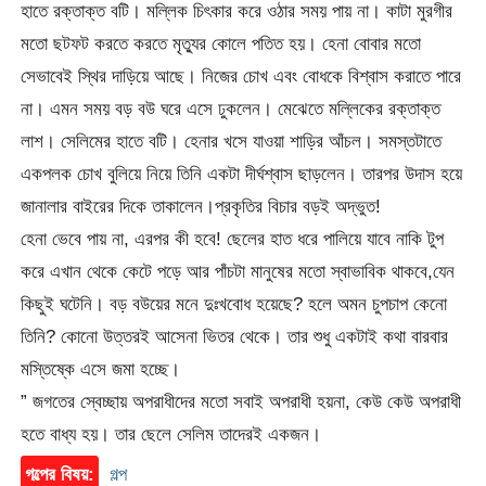
হাতে রক্তাক্ত বটি। মল্লিক চিৎকার করে ওঠার সময় পায় না। কাটা মুরগীর
মতো ছটফট করতে করতে মৃত্যুর কোলে পতিত হয়। হেনা বোবার মতো
সেভাবেই স্থির দাড়িয়ে আছে। নিজের চোখ এবং বোধকে বিশ্বাস করাতে পারে
না। এমন সময় বড় বউ ঘরে এসে ঢুকলেন। মেঝেতে মল্লিকের রক্তাক্ত
লাশ। সেলিমের হাতে বটি। হেনার খসে যাওয়া শাড়ির আঁচল। সমস্তটাতে
একপলক চোখ বুলিয়ে নিয়ে তিনি একটা দীর্ঘশ্বাস ছাড়লেন। তারপর উদাস হয়ে
জানালার বাইরের দিকে তাকালেন।প্রকৃতির বিচার বড়ই অদ্ভুত!
হেনা ভেবে পায় না, এরপর কী হবে! ছেলের হাত ধরে পালিয়ে যাবে নাকি টুপ
করে এখান থেকে কেটে পড়ে আর পাঁচটা মানুষের মতো স্বাভাবিক থাকবে,যেন
কিছুই ঘটেনি। বড় বউয়ের মনে দুঃখবোধ হয়েছে? হলে অমন চুপচাপ কেনো
তিনি? কোনো উত্তরই আসেনা ভিতর থেকে। তার শুধু একটাই কথা বারবার
মস্তিষ্কে এসে জমা হচ্ছে।
” জগতের স্বেচ্ছায় অপরাধীদের মতো সবাই অপরাধী হয়না, কেউ কেউ অপরাধী
হতে বাধ্য হয়। তার ছেলে সেলিম তাদেরই একজন।
গল্পের বিষয়:
গল্প