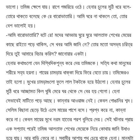
ভালো। তমিজ ক্ষেপে যায়। রাগে গজরিয়ে ওঠে। হেনার চুলের মুঠি ধরে বলে-
তোরে থাকতে বলেছে কে রে বারোভাতারি। আমি ঘরে না থাকলে তো, তোর
বেশ ভালোই হয়।
-আমি বারোভাতারি? বটে রে! মদের আড্ডায় ঘুরে ঘুরে আলতাফ শেখের মেয়ের
কাছে রাইতে পড়ে থাকিস, সে খবর আমি জানি নে? তোর মতো অসভ্য চরিত্র
দিয়ে তুই আমারে বিচার করিস? জানোয়ার একটা।
হেনার কথাগুলো যেন দিগ্বিদিকশূন্য করে দেয় তমিজকে। সত্যি কথা মানুষের
শরীরে সহ্য হয়না। গায়ের চামড়ায় ধাক্কা দিয়ে ফিরে যেতে চায়। তমিজেরও
তাই হলো। মুখের চামড়াগুলো ফুলে লাল টকটকে হয়ে উঠলো। হেনার চুলের
মুঠি ধরে আচ্ছামত কিল ঘুষি মেরে ঘর থেকে সে বের হয় গেলো। হেনা
সেভাবেই মাটিতে পড়ে আছে। কান্নার আওয়াজ নেই। কেবল গোঙানির শব্দ।
সেলিম বিছানা ছেড়ে উঠে এসে মায়ের পাশে বসে। প্রশ্ন করে না, কান্না
করে না। কেবল মায়ের মুখে নরম হাতের পরশ বুলিয়ে দেয়। সেই ঘটনার প্রায়
এক সপ্তাহ পরেই তমিজ আলতাফ শেখের মেয়েকে নিয়ে কোথায় জানি উধাও
হয়ে যায়। আর বাড়ি ফেরে না। স্বামীর আশায় পথ চেয়ে থাকে হেনা। মানুষটা