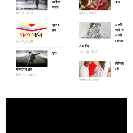
দেরিতে
রাত
আসে
মার্চ 19, 2019
জুন 17, 2017
ভুলের
একটি
গল্প
ভাই ও
একটি
বোনের
জুন 27, 2020
এক দিন
নভে. 19, 2017
ঘুরে
সিনিয়র
বৌ
দাঁড়ানোর গল্প
ডিসে. 14, 2017
আগস্ট 11, 2017