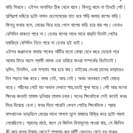
বাড়ি ফিরবে। এইসব অশান্তি ঠিক থেমে যাবে। কিন্তু থামে না তিনটে পেট।
তল্পিতল্পা গুছিয়ে দুটো নাদান ছেলেমেয়ের হাত ধরে পাড়ি জমায় বাপের বাড়ি।
কিন্তু কথায় বলে, মেয়ের বিয়ে হয়ে গেলে বাপের বাড়ি হয়ে যায় পর। হেনাও
বেশিদিন থাকতে পারে না। হেনার বাপের সাথে সাথে বাড়তি তিনটা পেটের
দ্বায়িত্ব বেশিদিন নিতে পারে না হেনার দুই ভাই।
এইসব জঞ্জালকে মাথায় শাকের আঁটির মতো বোঝা বেধে বছর দেড়েক পরে
আবার ফিরে আসে স্বামী নামক এক হারিয়ে যাওয়া সম্পর্কের ভিটেতেই।
দুদিন, তিনদিন, এক সপ্তাহ পার হয়ে যায়। ভাইয়ের দেওয়া চালের ভাড়ারেও
টান পড়তে শুরু করে। কাজ নেই, আয় নেই। অথচ অনবরত পেটে মোচড়
বাড়ে। গরীবের পেটে যত অভাব দেখতে পায়,ততই ক্ষুধা বাড়ে। পেট আর মনের
ক্ষিধের জন্যই তামাম দুনিয়ার তামাম চক্র। মনের ক্ষিধেটাকে সেই কবেই কবর
দিয়ে দিয়েছে হেনা। কবর দিতে পারেনি কেবল পেটের ক্ষিধেটাকে। প্রায়
মাসখানেক ভাদুবিলে মেয়ের সাথে শাপলা তুলে বাজারে বিক্রি করে দুটো পয়সা
পেয়েছিলো। গ্রামের মাঠে, জলে যে জিনিস বিনামূল্যে পাওয়া যায়, সে জিনিস
কী আর মানুষ টাকায় কেনে? শাপলার কয় আঁটি বেচতেও যেতে হয় গঞ্জের