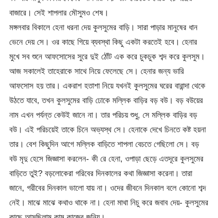
বাজারে। সেই শাপলার মৌসুমও শেষ।
মঙ্গলবার বিকালে হেনা ধরনা দেয় কুলসুমের বাড়ি। সারা পাড়ার মানুষের ধান
ভেনে দেয় সে। ওর কাছে গিয়ে ব্যবস্থা কিছু একটা করতেই হবে। হেনার
মুখে সব শুনে আফসোসের সুরে দুই ঠোঁট এক করে চুকচুক শব্দ করে কুলসুম।
আজ সকালেই তাহেরাকে সাথে নিয়ে ফেলেছে সে। হেনার জন্য ভারি
আফসোস হয় তার। একরাশ হতাশা নিয়ে যখনই কুলসুমের ঘরের বারান্দা থেকে
উঠতে যাবে, তখন কুলসুমের বাড়ি ঢোকে মল্লিক বাড়ির বড় বউ। বড় বউয়ের
নাম এখন পর্যন্ত কেউই জানে না। তার পরিচয় শুধু, সে মল্লিক বাড়ির বড়
বউ। এই পরিচয়েই তাকে চিনে অভ্যস্থ সে। হেনাকে দেখে চিনতে কষ্ট হয়না
তার। বেশ কিছুদিন আগে মল্লিক বাড়িতে শাপলা বেচতে গেছিলো সে। বড়
বউ মৃদু হেসে জিজ্ঞাসা করলেন- কী রে হেনা, ওপাড়া ছেড়ে এতদূরে কুলসুমের
বাড়িতে তুই? বড়লোকেরা গরিবের দিনকালের কথা জিজ্ঞাসা করেনা। তারা
জানে, গরীবের দিনকাল ভালো যায় না। ওদের জীবনে দিনকাল বলে কোনো শব্দ
নেই। মাঝে মাঝে কথাও থাকে না। হেনা মাথা নিচু করে জবাব দেয়- কুলসুমের
কাছে আসছিলাম কাম কাজের জন্যি।