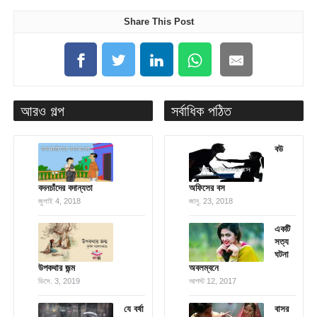
Share This Post
আরও গল্প
সর্বাধিক পঠিত
বউ
বদনচাঁদের বদান্যতা
অফিসের বস
জুলাই 4, 2018
জানু. 23, 2018
একটি
সত্য
ঘটনা
উপকথার জন্ম
অবলম্বনে
ডিসে. 3, 2019
আগস্ট 12, 2017
যে বর্ষা
বাসর