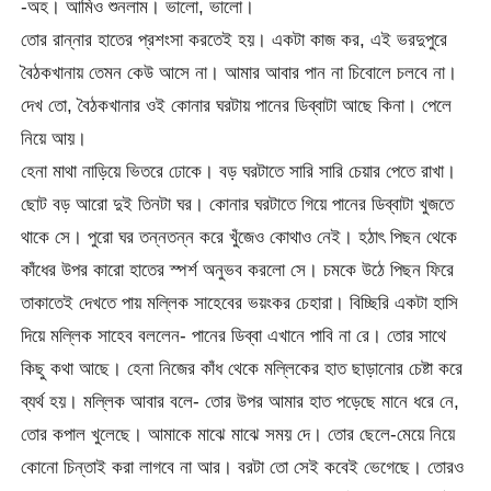
-অহ। আমিও শুনলাম। ভালো, ভালো।
তোর রান্নার হাতের প্রশংসা করতেই হয়। একটা কাজ কর, এই ভরদুপুরে
বৈঠকখানায় তেমন কেউ আসে না। আমার আবার পান না চিবোলে চলবে না।
দেখ তো, বৈঠকখানার ওই কোনার ঘরটায় পানের ডিব্বাটা আছে কিনা। পেলে
নিয়ে আয়।
হেনা মাথা নাড়িয়ে ভিতরে ঢোকে। বড় ঘরটাতে সারি সারি চেয়ার পেতে রাখা।
ছোট বড় আরো দুই তিনটা ঘর। কোনার ঘরটাতে গিয়ে পানের ডিব্বাটা খুজতে
থাকে সে। পুরো ঘর তন্নতন্ন করে খুঁজেও কোথাও নেই। হঠাৎ পিছন থেকে
কাঁধের উপর কারো হাতের স্পর্শ অনুভব করলো সে। চমকে উঠে পিছন ফিরে
তাকাতেই দেখতে পায় মল্লিক সাহেবের ভয়ংকর চেহারা। বিচ্ছিরি একটা হাসি
দিয়ে মল্লিক সাহেব বললেন- পানের ডিব্বা এখানে পাবি না রে। তোর সাথে
কিছু কথা আছে। হেনা নিজের কাঁধ থেকে মল্লিকের হাত ছাড়ানোর চেষ্টা করে
ব্যর্থ হয়। মল্লিক আবার বলে- তোর উপর আমার হাত পড়েছে মানে ধরে নে,
তোর কপাল খুলেছে। আমাকে মাঝে মাঝে সময় দে। তোর ছেলে-মেয়ে নিয়ে
কোনো চিন্তাই করা লাগবে না আর। বরটা তো সেই কবেই ভেগেছে। তোরও