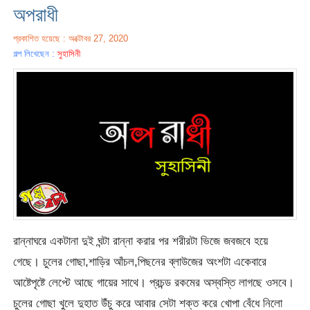
অপরাধী
প্রকাশিত হয়েছে : অক্টোবর 27, 2020
গল্প লিখেছেন :
সুহাসিনী
রান্নাঘরে একটানা দুই ঘন্টা রান্না করার পর শরীরটা ভিজে জবজবে হয়ে
গেছে। চুলের গোছা,শাড়ির আঁচল,পিছনের ব্লাউজের অংশটা একেবারে
আষ্টেপৃষ্টে লেপ্টে আছে গায়ের সাথে। প্রচন্ড রকমের অস্বস্তি লাগছে ওসবে।
চুলের গোছা খুলে দুহাত উঁচু করে আবার সেটা শক্ত করে খোপা বেঁধে নিলো