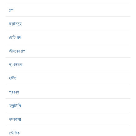
গল্প
ছড়াসমূহ
ছোট গল্প
জীবনের গল্প
দু:খদায়ক
ধর্মীয়
প্রবন্ধ
ফ্যান্টাসি
ভালবাসা
ভৌতিক