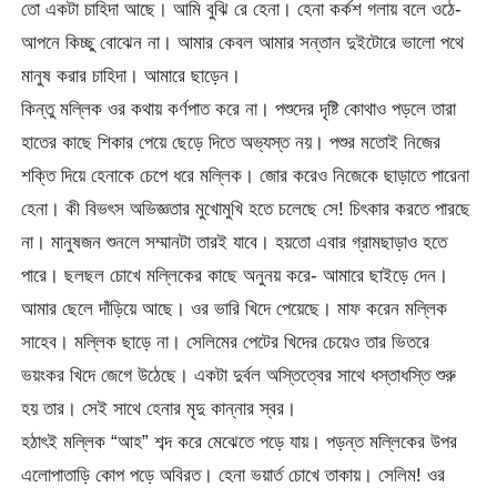
তো একটা চাহিদা আছে। আমি বুঝি রে হেনা। হেনা কর্কশ গলায় বলে ওঠে-
আপনে কিচ্ছু বোঝেন না। আমার কেবল আমার সন্তান দুইটোরে ভালো পথে
মানুষ করার চাহিদা। আমারে ছাড়েন।
কিন্তু মল্লিক ওর কথায় কর্ণপাত করে না। পশুদের দৃষ্টি কোথাও পড়লে তারা
হাতের কাছে শিকার পেয়ে ছেড়ে দিতে অভ্যস্ত নয়। পশুর মতোই নিজের
শক্তি দিয়ে হেনাকে চেপে ধরে মল্লিক। জোর করেও নিজেকে ছাড়াতে পারেনা
হেনা। কী বিভৎস অভিজ্ঞতার মুখোমুখি হতে চলেছে সে! চিৎকার করতে পারছে
না। মানুষজন শুনলে সম্মানটা তারই যাবে। হয়তো এবার গ্রামছাড়াও হতে
পারে। ছলছল চোখে মল্লিকের কাছে অনুনয় করে- আমারে ছাইড়ে দেন।
আমার ছেলে দাঁড়িয়ে আছে। ওর ভারি খিদে পেয়েছে। মাফ করেন মল্লিক
সাহেব। মল্লিক ছাড়ে না। সেলিমের পেটের খিদের চেয়েও তার ভিতরে
ভয়ংকর খিদে জেগে উঠেছে। একটা দুর্বল অস্তিত্বের সাথে ধস্তাধস্তি শুরু
হয় তার। সেই সাথে হেনার মৃদু কান্নার স্বর।
হঠাৎই মল্লিক “আহ” শব্দ করে মেঝেতে পড়ে যায়। পড়ন্ত মল্লিকের উপর
এলোপাতাড়ি কোপ পড়ে অবিরত। হেনা ভয়ার্ত চোখে তাকায়। সেলিম! ওর