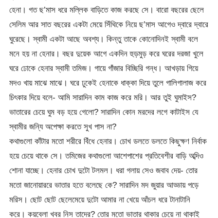
হেনা। গত ছ’মাস ধরে মল্লিক বাড়িতে কাজ করছে সে। বারো বছরের ছেলে
সেলিম আর সাত বছরের একটা মেয়ে সিঁথিকে নিয়ে ছ’মাস আগেও দ্বারে দ্বারে
ঘুরেছে। স্বামী একটা আছে অবশ্য। কিন্তু তাকে কোনোদিনই স্বামী বলে
মনে হয় না হেনার। বছর দুয়েক আগে একদিন হুড়মুড় করে ঘরের দরজা খুলে
ঘরে ঢোকে হেনার স্বামী তমিজ। গায়ে গাঁজার বিচ্ছিরি গন্ধ। আখড়ায় গিয়ে
মদও খায় মাঝে মাঝে। ঘরে ঢুকেই হেনাকে ধাক্কা দিয়ে তুলে গালিগালাজ করে
চিৎকার দিয়ে বলে- আমি সারাদিন কাম কাজ করে মরি। আর তুই ঘুমাইস?
ভাতারের চেয়ে ঘুম বড় হয়ে গেলো? সারাদিন কোন মরদের লগে কাটাইস যে
স্বামীর জন্যি অপেক্ষা করতে সুখ পাস না?
কথাগুলো কাঁটার মতো শরীরে বিঁধে হেনার। চোখ ডলতে ডলতে কিছুক্ষণ নির্বাক
হয়ে চেয়ে থাকে সে। তমিজের কথাগুলো আশেপাশের প্রতিবেশীর বাড়ি অব্দিও
শোনা যাচ্ছে। হেনার চোখ দুটো টলমল। ধরা গলায় সেও জবাব দেয়- তোর
মতো জানোয়াররে ভাতার হতে বলেছে কে? সারাদিন মদ জুয়ার আড্ডায় পড়ে
মরিস। ছোট ছোট ছেলেমেয়ে দুটো আমার না খেয়ে আঁচল ধরে টানাটানি
করে। কয়বেলা খবর নিস তাদের? তোর মতো ভাতার থাকার চেয়ে না থাকাই