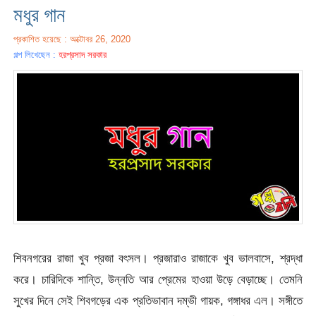
মধুর গান
প্রকাশিত হয়েছে : অক্টোবর 26, 2020
গল্প লিখেছেন :
হরপ্রসাদ সরকার
শিবনগরের রাজা খুব প্রজা বৎসল। প্রজারাও রাজাকে খুব ভালবাসে, শ্রদ্ধা
করে। চারিদিকে শান্তি, উন্নতি আর প্রেমের হাওয়া উড়ে বেড়াচ্ছে। তেমনি
সুখের দিনে সেই শিবগড়ের এক প্রতিভাবান দম্ভী গায়ক, গঙ্গাধর এল। সঙ্গীতে