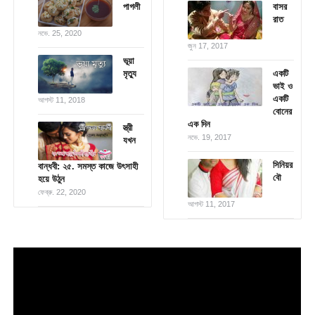
পাগলী
বাসর
রাত
নভে. 25, 2020
জুন 17, 2017
ভূয়া
মৃত্যু
একটি
ভাই ও
একটি
আগস্ট 11, 2018
বোনের
এক দিন
স্ত্রী
নভে. 19, 2017
যখন
সিনিয়র
বান্ধবী: ২৫. সমস্ত কাজে উৎসাহী
বৌ
হয়ে উঠুন
ফেব্রু. 22, 2020
আগস্ট 11, 2017