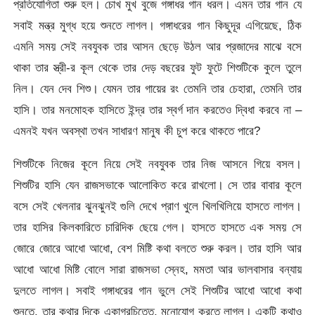
প্রতিযোগিতা শুরু হল। চোখ মুখ বুজে গঙ্গাধর গান ধরল। এমন তার গান যে
সবাই মন্ত্র মুগ্ধ হয়ে শুনতে লাগল। গঙ্গাধরের গান কিছুদূর এগিয়েছে, ঠিক
এমনি সময় সেই নবযুবক তার আসন ছেড়ে উঠল আর প্রজাদের মাঝে বসে
থাকা তার স্ত্রী-র কূল থেকে তার দেড় বছরের ফুট ফুটে শিশুটিকে কুলে তুলে
নিল। যেন দেব শিশু। যেমন তার গায়ের রং তেমনি তার চেহারা, তেমনি তার
হাসি। তার মনমোহক হাসিতে ইন্দ্র তার স্বর্গ দান করতেও দ্বিধা করবে না –
এমনই যখন অবস্থা তখন সাধারণ মানুষ কী চুপ করে থাকতে পারে?
শিশুটিকে নিজের কূলে নিয়ে সেই নবযুবক তার নিজ আসনে গিয়ে বসল।
শিশুটির হাসি যেন রাজসভাকে আলোকিত করে রাখলো। সে তার বাবার কূলে
বসে সেই খেলনার ঝুনঝুনই গুলি দেখে প্রাণ খুলে খিলখিলিয়ে হাসতে লাগল।
তার হাসির কিলকারিতে চারিদিক ছেয়ে গেল। হাসতে হাসতে এক সময় সে
জোরে জোরে আধো আধো, বেশ মিষ্টি কথা বলতে শুরু করল। তার হাসি আর
আধো আধো মিষ্টি বোলে সারা রাজসভা স্নেহ, মমতা আর ভালবাসার বন্যায়
দুলতে লাগল। সবাই গঙ্গাধরের গান ভুলে সেই শিশুটির আধো আধো কথা
শুনতে, তার কথার দিকে একাগ্রচিত্তে, মনোযোগ করতে লাগল। একটি কথাও