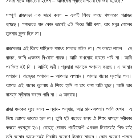
সভার মাঝে জানতে চাইলেন – আজকের প্রতিযোগিতায় কে জয়ী হয়েছে?
সম্পূর্ণ রাজসভা এক সাথে বলল – একটি শিশুর কাছে গঙ্গাধরের পরাজয়
হয়েছে। গঙ্গাধরের গান কোন ভাবেই এই শিশুর মিষ্টি কথা, আর মধুর বোলের
তুলনায় সুন্দর ছিল না।
রাজসভার এই বিচার দাম্ভিক গঙ্গাধর মানতে চাইল না। সে বলতে লাগল – হে
রাজন, আমি একজন বিখ্যাত গায়ক। আমি কখনোই হারতে পারি না। আমি
পরাজিত হই নি । আমিই জয়ী। প্রজারা আমাকে অপমান করছে। এ আমার
অপমান। রাজ্যের অপমান – আপনার অপমান। আমার গানের স্বর্গের গান।
আমার এই গানের তুলনায় ঐ শিশুর হাসি বা তার কথা অতি তুচ্ছ। আমি তার
দাসত্ব স্বীকার করতে পারি না। এ অন্যায়।
রাজা ধমকের সুরে বলল – ন্যায়- অন্যায়, আর মান-অপমান আমি দেখব। এ
নিয়ে তোমার ভাবতে হবে না। তুমি দুই বছরের জন্য ঐ শিশুর দাসত্ব স্বীকার
করতে প্রস্তুত হও। যেহেতু তোমার প্রতিযোগী একজন নিতান্তই শিশু তাই
তুমি আমার আদেশকেই শিশুটির আদেশ হিসাবে মানবে। কোন আদেশ পালনে