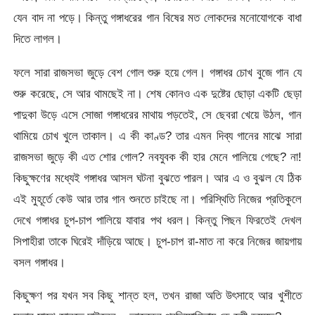
যেন বাদ না পড়ে। কিন্তু গঙ্গাধরের গান বিষের মত লোকদের মনোযোগকে বাধা
দিতে লাগল।
ফলে সারা রাজসভা জুড়ে বেশ গোল শুরু হয়ে গেল। গঙ্গাধর চোখ বুজে গান যে
শুরু করেছে, সে আর থামছেই না। শেষ কোনও এক দুষ্টের ছোড়া একটি ছেড়া
পাদুকা উড়ে এসে সোজা গঙ্গাধরের মাথায় পড়তেই, সে ছেবরা খেয়ে উঠল, গান
থামিয়ে চোখ খুলে তাকাল। এ কী কাণ্ড? তার এমন দিব্য গানের মাঝে সারা
রাজসভা জুড়ে কী এত শোর গোল? নবযুবক কী হার মেনে পালিয়ে গেছে? না!
কিছুক্ষণের মধ্যেই গঙ্গাধর আসল ঘটনা বুঝতে পারল। আর এ ও বুঝল যে ঠিক
এই মুহূর্তে কেউ আর তার গান শুনতে চাইছে না। পরিস্থিতি নিজের প্রতিকুলে
দেখে গঙ্গাধর চুপ-চাপ পালিয়ে যাবার পথ ধরল। কিন্তু পিছন ফিরতেই দেখল
সিপাহীরা তাকে ঘিরেই দাঁড়িয়ে আছে। চুপ-চাপ রা-মাত না করে নিজের জায়গায়
বসল গঙ্গাধর।
কিছুক্ষণ পর যখন সব কিছু শান্ত হল, তখন রাজা অতি উৎসাহে আর খুশীতে