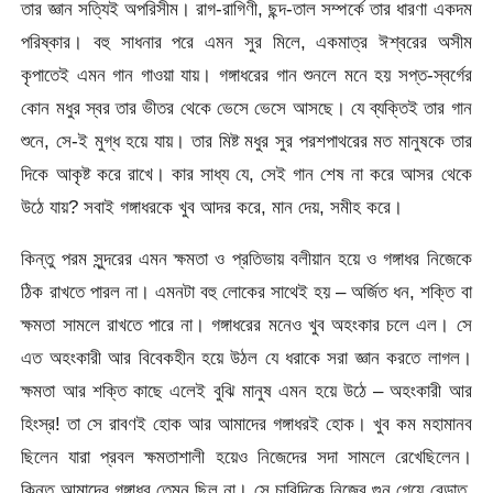
তার জ্ঞান সত্যিই অপরিসীম। রাগ-রাগিণী, ছন্দ-তাল সম্পর্কে তার ধারণা একদম
পরিষ্কার। বহু সাধনার পরে এমন সুর মিলে, একমাত্র ঈশ্বরের অসীম
কৃপাতেই এমন গান গাওয়া যায়। গঙ্গাধরের গান শুনলে মনে হয় সপ্ত-স্বর্গের
কোন মধুর স্বর তার ভীতর থেকে ভেসে ভেসে আসছে। যে ব্যক্তিই তার গান
শুনে, সে-ই মুগ্ধ হয়ে যায়। তার মিষ্ট মধুর সুর পরশপাথরের মত মানুষকে তার
দিকে আকৃষ্ট করে রাখে। কার সাধ্য যে, সেই গান শেষ না করে আসর থেকে
উঠে যায়? সবাই গঙ্গাধরকে খুব আদর করে, মান দেয়, সমীহ করে।
কিন্তু পরম সুন্দরের এমন ক্ষমতা ও প্রতিভায় বলীয়ান হয়ে ও গঙ্গাধর নিজেকে
ঠিক রাখতে পারল না। এমনটা বহু লোকের সাথেই হয় – অর্জিত ধন, শক্তি বা
ক্ষমতা সামলে রাখতে পারে না। গঙ্গাধরের মনেও খুব অহংকার চলে এল। সে
এত অহংকারী আর বিবেকহীন হয়ে উঠল যে ধরাকে সরা জ্ঞান করতে লাগল।
ক্ষমতা আর শক্তি কাছে এলেই বুঝি মানুষ এমন হয়ে উঠে – অহংকারী আর
হিংস্র! তা সে রাবণই হোক আর আমাদের গঙ্গাধরই হোক। খুব কম মহামানব
ছিলেন যারা প্রবল ক্ষমতাশালী হয়েও নিজেদের সদা সামলে রেখেছিলেন।
কিন্তু আমাদের গঙ্গাধর তেমন ছিল না। সে চারিদিকে নিজের গুন গেয়ে বেড়াত,