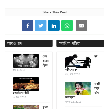
Share This Post
আরও গল্প
সর্বাধিক পঠিত
শেষ
বউ
রাতের
ট্রেন
অফিসের বস
মার্চ 1, 2018
জানু. 23, 2018
একটি
সত্য
ঘটনা
ফেরাউনের কীর্তি
অবলম্বনে
মে 10, 2018
আগস্ট 12, 2017
ফুচকা