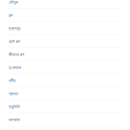
কৌতুক
গল্প
ছড়াসমূহ
ছোট গল্প
জীবনের গল্প
দু:খদায়ক
ধর্মীয়
প্রবন্ধ
ফ্যান্টাসি
ভালবাসা