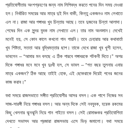
প্রতিযোগীতায় অংশগ্রহণের জন্য নাম লিপিবদ্ধ করতে পনের দিন সময় দেওয়া
হল। নির্ধারিত সময়ের আর মাত্র দুই দিন বাকী, কিন্তু একজনও নাম লেখাতে
এল না। রাজা আর গঙ্গাধর খুব চিন্তায় আছে। তবে দুজনের চিন্তা আলাদা।
শেষের দিন এক সুন্দর যুবক নাম লেখাতে এল। তার নাম অংশুমান। দেখেই
মনেই হয়, সে কোন কালে কখনো গান গায়নি। তবে চেহারায় আর কথাবার্তা
খুব শিষ্টতা, সততা আর বুদ্ধিমত্তার ছাপ। তাকে দেখে রাজা খুব খুশী হলেন,
ভাবলেন – “আমার মন বলছে এ ঠিক পারবে গঙ্গাধরকে পটকনী দিতে।” অপর
দিকে গঙ্গাধর মনে মনে খুব দুঃখী হল, সে ভাবল – “গত বছর তুলনায় এবার
মাত্র একজন? ঠিক আছে তাইই হোক, এই ছোকরাকে দিয়েই পনের জনের
কাজ করাব।”
যথা সময়ে রাজসভাতে সঙ্গীত প্রতিযোগীর আসর বসল। এক পাশে নিজের সব
সাজ-সারঙ্গী নিয়ে গঙ্গাধর বসল। আর অন্য দিকে সেই নবযুবক, হরেক রকমের
কিছু খেলনার ঝুনঝুনি নিয়ে গান গাইতে বসল। সেই রোমাঞ্চকর প্রতিযোগিতা
দেখতে সভাসদ আর প্রজারা রাজসভায় এসে ভিড় জমালো। যথা সময়ে