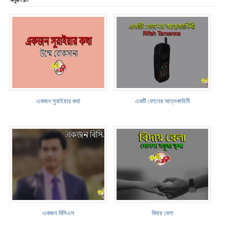
অনুরূপ গল্প
একজন সুরাইয়ার কথা
একটি ফোনের আত্নকাহিনী
একজন বিসিএস
বিদায় বেলা