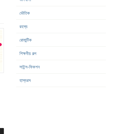
ভৌতিক
রহস্য
রোমান্টিক
শিক্ষনীয় গল্প
সাইন্স-ফিকশন
হাস্যরস