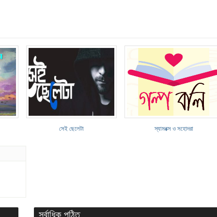
সেই ছেলেটা
স্যামরক্স ও সহোদরা
সর্বাধিক পঠিত