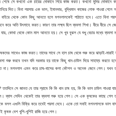
পড়ার শেষে সে কখনো এক চায়ের দোকানে গিয়ে কাজ করত। কখনো মুদির দোকানে ক
বানিয়ে দিত। বিনা পয়সায় এক ভাল, ইমানদার, বুদ্ধিমান কাজের লোক পাওয়া গেলে
, বাইরে থেকে কোন কিছু আনতে হলে মগনলালকেই পাঠাতে হবে। এতে বিনা পয়স
ে করে অতি উৎসাহে করত। কারণ তার লক্ষ্য ছিল ব্যবসা শিখা। ধীরে ধীরে সে জ
 যায়, কোথা থেকে কোন মাল আনতে হয়। সে খুব বুঝল যে শুধু বেচার মধ্যে ব্যবসা 
কৃষকদের সাথেও কাজ করত। তাদের সাথে সে হাল চাষ থেকে শুরু করে ঝাড়াই-মারাই
া শুরু করবে তখন যদি দরকার হয় তাকে কিছু ধান-চাউল দিয়ে সাহায্য করতে হব
 করত না। মগনলাল এমন করে চাষ-বাসের কলা কৌশল ও অনেক জেনে গেল। যখন ত
া? ততদিনে সে জানত যে তার গ্রামে কি কি ধান চাষ হয়, কি কি ভাল চাউল পাওয়া য
ল। ব্যাস সেদিন থেকেই তার ব্যবসা শুরু হয়ে গেল। সে এক কৃষকের কাছে গেল ত
ককে বলল এগুলি বিক্রি করে তবেই পয়সা দেবে। একে তো সবাই মগনলালকে ভাল বা
েই কৃষক বেশ খুশি-খুশিই রাজি হয়ে গেল।