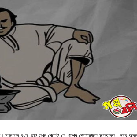
খায়। মগনলাল যখন ছোট তখন থেকেই সে পাশের দোকানটাকে ভালবাসত। সময় অসম