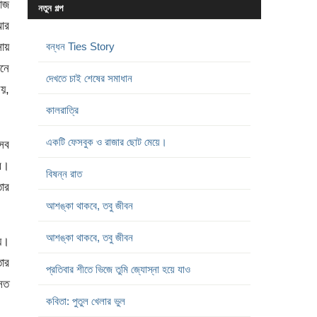
াজ
নতুন গল্প
 আর
ায়
বন্ধন Ties Story
েনে
দেখতে চাই শেষের সমাধান
নয়,
কালরাত্রি
একটি ফেসবুক ও রাজার ছোট মেয়ে।
 সব
ে।
বিষন্ন রাত
ার
আশঙ্কা থাকবে, তবু জীবন
আশঙ্কা থাকবে, তবু জীবন
ায়।
ার
প্রতিবার শীতে ভিজে তুমি জ্যোস্না হয়ে যাও
সত
কবিতা: পুতুল খেলার ভুল