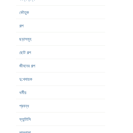
কৌতুক
গল্প
ছড়াসমূহ
ছোট গল্প
জীবনের গল্প
দু:খদায়ক
ধর্মীয়
প্রবন্ধ
ফ্যান্টাসি
ভালবাসা