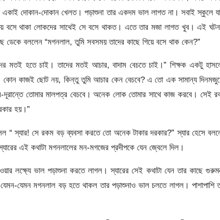
া একাই দোকান-দোকান খেলত। পড়াশুনা তার একদম ভাল লাগত না। সবাই স্কুলে য
 নিয়ে বসে থাকা লোকদের সাথেই সে বসে থাকত। এতে তার মজা লাগত খুব। এই ঘটন
ছে ডেকে বললেন “মগনলাল, তুমি সবসময় তাদের কাছে গিয়ে বসে থাক কেন?”
াদের মতই হতে চাই। তাদের মতই আচার, বাদাম বেচতে চাই।” শিক্ষক একটু হাসল
। কোন কাজই ছোট নয়, কিন্তু তুমি আচার কেন বেচবে? এ তো এক সামান্য দিনমজু
ুর-দূরান্তে তোমার মালপত্র বেচবে। অনেক লোক তোমার সাথে কাজ করবে। সেই র
দরকার হয়।”
লল “ স্যার! সে রকম বড় ব্যবসা করতে তো অনেক টাকার দরকার?” স্যার হেসে বল
ে।” স্যারের এই কথাটা মগনলালের মন-মগজের প্রদীপকে যেন জ্বেলে দিল।
ার লক্ষ্যে ভাল পড়াশুনা করতে লাগল। স্যারের সেই কথাটা যেন তার কাছে গুরুমন্
 হয়।” যেমন-যেমন মগনলাল বড় হতে থাকল তার পড়াশুনাও ভাল চলতে লাগল। পাশাপাশি 