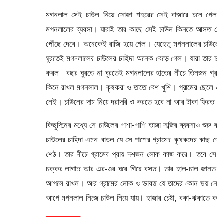
মগনলাল সেই চাউল নিয়ে সোজা শহরের সেই বাজারে চলে গেল, 
মগনলালের ব্যবসা। যারাই তার কাছে সেই চাউল কিনতে আসত সে 
পৌঁছে দেবে। অনেকেই রাজি হয়ে গেল। যেহেতু মগনলালের চাউলের
ঘুরতেই মগনলালের চাউলের চাহিদা অনেক বেড়ে গেল। যারা তার
করল। বছর ঘুরতে না ঘুরতেই মগনলালের হাতের নীচে তিনজন গ্র
কিনে রাখল মগনলাল। কৃষকরা ও তাতে বেশ খুশি। গ্রামের ছেলে
নেই। চাউলের দাম নিয়ে দরাদরি ও করতে হবে না আর টাকা ফিরত
কিছুদিনের মধ্যে সে চাউলের পাশা-পাশি তাজা সব্জির ব্যবসাও শুর
চাউলের চাহিদা এমন বাড়ল যে সে পাশের গ্রামের কৃষকদের কাছ
শেঠ। তার নীচে গ্রামের প্রায় দশজন লোক কাজ করে। তবে সে
চক্কর লাগাত আর এর-ওর ঘরে গিয়ে বসত। তার হাল-চাল জানত।
আগলে রাখল। আর গ্রামের লোক ও ভাবত যে তাদের কোন ভয় নেই
আগে মগনলাল নিজে চাউল নিয়ে যায়। হাজার চেষ্টা, বকা-ঝকাতে