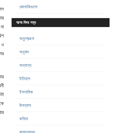
জোনাকিগুলো
েল
তায়
গল্পের বিষয় সমূহ
 না
িশ
অনুপ্রেরণা
ে ও
অনুবাদ
কার
অন্যান্য
তার
ইতিহাস
ধনী
ইসলামিক
টা
কে
উপন্যাস
ার
কবিতা
কাব্যগ্রন্থ