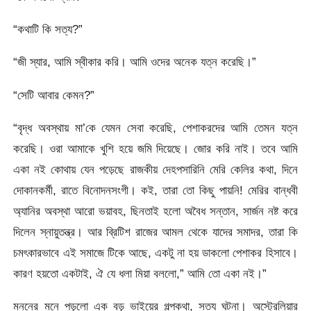
“কথাটি কি সত্য?”
“জী স্যার, আমি স্বীকার করি। আমি ওদের অনেক যত্ন করেছি।”
“সেটি আবার কেমন?”
“বৃদ্ধ অবস্থায় মা’কে যেমন সেবা করেছি, পেশাকরদের আমি তেমন যত্ন
করেছি। ওরা আমাকে খুশি হয়ে জমি দিয়েছে। জোর করি নাই। তবে আমি
একা নই কোথায় যেন পড়েছে রাজকীয় দেহপসারিনি মেরি কেলির কথা, দিনে
দোকানকর্মী, রাতে বিনোদনসংগী। কই, তারা তো কিছু পায়নি! মেরির বান্ধবী
অ্যানির অবস্থা আরো ভয়াবহ, ছিনতাই হলো অবৈধ সন্তান, সার্জন নষ্ট করে
দিলেন স্নায়ুতন্ত্র। আর ব্রিটিশ রাজের আমল থেকে যাদের সমাদর, তারা কি
চমৎকারভাবে এই সমাজে টিকে আছে, একটু না হয় ডাকলো পেশাকর হিসাবে।
কারণ হয়তো একটাই, ঐ যে ধলা মিয়া বললো,” আমি তো একা নই।”
মননের মনে পড়লো এক বড় ভাইয়ের গল্পকথা, সত্য ঘটনা। অস্ট্রেলিয়ার