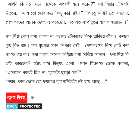
“আপনি কি মনে মনে নিজেকে অপরাধী মনে করেন?” ধলা মিয়ার চটজলদি
উত্তর, “আমি তো জোর করে কিছু করি নাই।” “কিন্তু আপনি তো বললেন,
পেশাকরদের অনেক দেখভাল করেছেন, এত এত সম্পত্তির মালিক হয়েছেন।”
ধলা মিয়া কোন কথা বললো না, দরজার চৌকাঠের দিকে তাকিয়ে রইল। কপালে
বিন্দু বিন্দু ঘাম। ঘাম মুছবার কোন আগ্রহ নেই। পেশাকরদের নিয়ে কেউ কথা
বলতে চায় না। কথা বললে অনেক অপ্রিয় কথা বেরিয়ে আসবে। ধলা মিয়া কি
তাই ভাবছেন? হঠাৎ করে বিদ্যুৎ এলো। মনন পিওনকে ডেকে বললো,
“এতোক্ষণ কারেন্ট ছিল না, ফ্যানটা ছাড়ো তো?”
“স্যার, কাল থেকে তো ফ্যানের ক্যাপাসিটরটা নষ্ট হয়ে আছে…”
গল্পের বিষয়:
গল্প