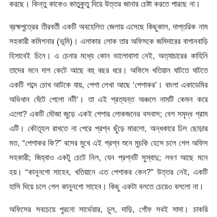
করছে। কিন্তু কাকেও কাতুকুতু দিয়ে উত্তর জানার চেষ্টা করতে পারছে না।
ব্রহ্মপুত্রের তীরবর্তী একটি অবহেলিত জেলায় এসেছে কিছুকাল, দাপ্তরিক নাম
সহকারী কমিশনার (ভূমি)। এলাকার লোক তার অফিসকে জমিদারের বাগানবাড়ি
হিসাবেই চিনে। এ চেনার মধ্যে কোন ভালোবাসা নেই, অত্যাচারের কাহিনি
তাদের মনে দাগ কেটে আছে বহু বছর ধরে। অফিসে খতিয়ান ঘাটতে ঘাটতে
একটি শব্দে চোখ আটকে যায়, পেশা লেখা আছে ‘পেশাকর’। বাংলা একাডেমির
অভিধান ঘেঁটে পেলো নটী’। তা এই প্রত্যন্ত অঞ্চলে নামটি কেমন করে
এলো? একটি মৌজা জুড়ে একই পেশার লোকজনের বসবাস; বেশ সমৃদ্ধ গ্রাম
এটি। কৌতূহল রাখতে না পেরে প্রশ্ন ছুঁড়ে মারলো, অন্ধকারে ঢিল ছোড়ার
মত, “পেশাকর কি?” বসের মুখে এই প্রশ্ন শুনে মুচকি হেসে চলে গেল অফিস
সহকারী; জিহ্বাও একটু চেটে নিল, যেন প্রশ্নটি সুস্বাদু; লবণ আছে মনে
হয়। “কানুনগো সাহেব, খতিয়ানে এত পেশাকর কেন?” উত্তর নেই, একটি
হাসি দিয়ে চলে গেল কানুনগো সাহেব। কিছু একটা বলতে চেয়েও বললো না।
অফিসের সবচেয়ে পুরনো সার্ভেয়ার, চুল, দাড়ি, গোঁফ সবই সাদা। চাকরি