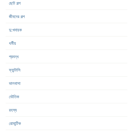
ছোট গল্প
জীবনের গল্প
দু:খদায়ক
ধর্মীয়
প্রবন্ধ
ফ্যান্টাসি
ভালবাসা
ভৌতিক
রহস্য
রোমান্টিক