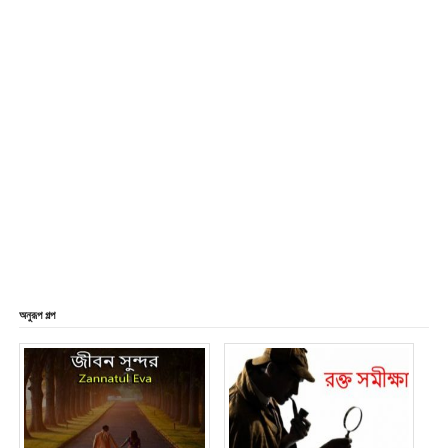
অনুরূপ গল্প