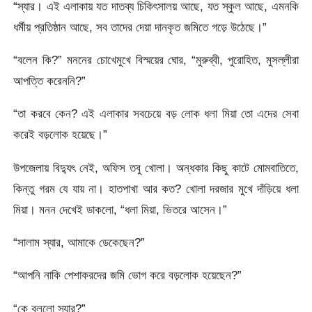
“স্যার। এই এলাকায় যত দাতব্য চিকিৎসালয় আছে, যত স্কুল আছে, এমনকি
ধর্মীয় প্রতিষ্ঠান আছে, সব তাদের দেয়া দানকৃত জমিতে গড়ে উঠেছে।”
“বলেন কি?” মননের চোখেমুখে বিস্ময়ের ঘোর, “মুরুব্বী, পুরোহিত, মুসল্লীরা
আপত্তি করেননি?”
“তা করবে কেন? এই এলাকার সবচেয়ে বড় লোক ধলা মিয়া তো এদের সেবা
করেই বড়লোক হয়েছে।”
উপজেলায় বিদ্যুৎ নেই, অফিস তবু খোলা। অন্ধকার কিছু কাটে মোমবাতিতে,
কিন্তু গরম যে যায় না। হাতপাখা আর কত? খোলা দরজার মুখে দাঁড়িয়ে ধলা
মিয়া। মনন দেখেই ডাকলো, “ধলা মিয়া, ভিতরে আসেন।”
“সালাম স্যার, আমাকে ডেকেছেন?”
“আপনি নাকি পেশাকরদের জমি ভোগ করে বড়লোক হয়েছেন?”
“কে বললো স্যার?”