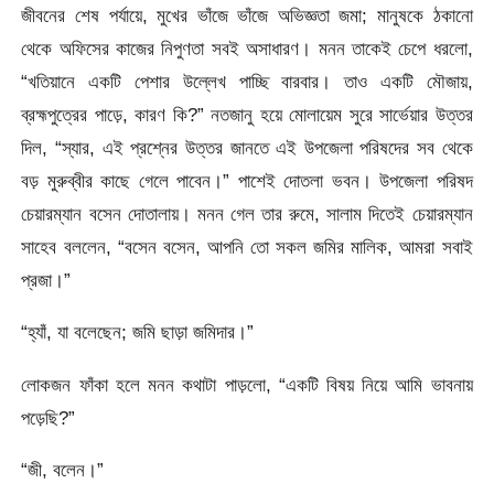
জীবনের শেষ পর্যায়ে, মুখের ভাঁজে ভাঁজে অভিজ্ঞতা জমা; মানুষকে ঠকানো
থেকে অফিসের কাজের নিপুণতা সবই অসাধারণ। মনন তাকেই চেপে ধরলো,
“খতিয়ানে একটি পেশার উল্লেখ পাচ্ছি বারবার। তাও একটি মৌজায়,
ব্রহ্মপুত্রের পাড়ে, কারণ কি?” নতজানু হয়ে মোলায়েম সুরে সার্ভেয়ার উত্তর
দিল, “স্যার, এই প্রশ্নের উত্তর জানতে এই উপজেলা পরিষদের সব থেকে
বড় মুরুব্বীর কাছে গেলে পাবেন।” পাশেই দোতলা ভবন। উপজেলা পরিষদ
চেয়ারম্যান বসেন দোতালায়। মনন গেল তার রুমে, সালাম দিতেই চেয়ারম্যান
সাহেব বললেন, “বসেন বসেন, আপনি তো সকল জমির মালিক, আমরা সবাই
প্রজা।”
“হ্যাঁ, যা বলেছেন; জমি ছাড়া জমিদার।”
লোকজন ফাঁকা হলে মনন কথাটা পাড়লো, “একটি বিষয় নিয়ে আমি ভাবনায়
পড়েছি?”
“জী, বলেন।”