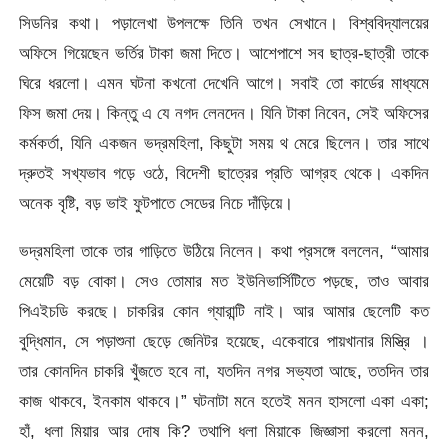
সিডনির কথা। পড়ালেখা উপলক্ষে তিনি তখন সেখানে। বিশ্ববিদ্যালয়ের
অফিসে গিয়েছেন ভর্তির টাকা জমা দিতে। আশেপাশে সব ছাত্র-ছাত্রী তাকে
ঘিরে ধরলো। এমন ঘটনা কখনো দেখেনি আগে। সবাই তো কার্ডের মাধ্যমে
ফিস জমা দেয়। কিন্তু এ যে নগদ লেনদেন। যিনি টাকা নিবেন, সেই অফিসের
কর্মকর্তা, যিনি একজন ভদ্রমহিলা, কিছুটা সময় থ মেরে ছিলেন। তার সাথে
দ্রুতই সখ্যভাব গড়ে ওঠে, বিদেশী ছাত্রের প্রতি আগ্রহ থেকে। একদিন
অনেক বৃষ্টি, বড় ভাই ফুটপাতে সেডের নিচে দাঁড়িয়ে।
ভদ্রমহিলা তাকে তার গাড়িতে উঠিয়ে নিলেন। কথা প্রসঙ্গে বললেন, “আমার
মেয়েটি বড় বোকা। সেও তোমার মত ইউনিভার্সিটিতে পড়ছে, তাও আবার
পিএইচডি করছে। চাকরির কোন গ্যারান্টি নাই। আর আমার ছেলেটি কত
বুদ্ধিমান, সে পড়াশুনা ছেড়ে জেনিটর হয়েছে, একেবারে পায়খানার মিস্ত্রি ।
তার কোনদিন চাকরি খুঁজতে হবে না, যতদিন নগর সভ্যতা আছে, ততদিন তার
কাজ থাকবে, ইনকাম থাকবে।” ঘটনাটা মনে হতেই মনন হাসলো একা একা;
হাঁ, ধলা মিয়ার আর দোষ কি? তথাপি ধলা মিয়াকে জিজ্ঞাসা করলো মনন,