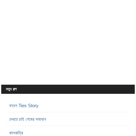
নতুন গল্প
বন্ধন Ties Story
দেখতে চাই শেষের সমাধান
কালরাত্রি