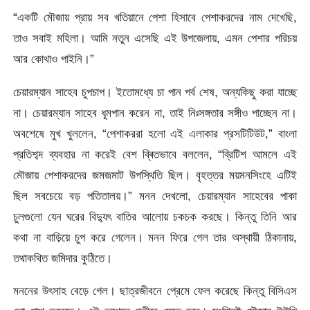
“একটি মৌজায় প্রায় সব খতিয়ানে পেশা হিসাবে পেশাকরদের নাম দেখেছি,
তাও সবাই মহিলা। আমি নতুন এসেছি এই উপজেলায়, এমন পেশার পরিচয়
আর কোথাও পাইনি।”
চেয়ারম্যান সাহেব চুপচাপ। ইতোমধ্যে চা পান পর্ব শেষ, অন্যকিছু করা যাচ্ছে
না। চেয়ারম্যান সাহেব ধূমপান করেন না, তাই নিঃসঙ্গতার সঙ্গীও পাচ্ছেন না।
অবশেষে মুখ খুললেন, “পেশাকররা হলো এই এলাকার প্রসটিটিউট,” বাংলা
প্রতিশব্দ ব্যবহার না করেই বেশ ব্ৰিতভাবে বললেন, “ব্রিটিশ আমলে এই
মৌজায় পেশাকরদের জমজমাট উপস্থিতি ছিল। বৃহত্তর ময়মনসিংহে এটিই
ছিল সবচেয়ে বড় পতিতালয়।” মনন দেখলো, চেয়ারম্যান সাহেবের পাকা
চুলগুলো যেন ঘরের বিদ্যুৎ বাতির আলোয় চকচক করছে। কিন্তু তিনি আর
কথা না বাড়িয়ে চুপ করে গেলেন। মনন ফিরে গেল তার অস্থায়ী ঠিকানায়,
তথাকথিত জমিদার কুঠিতে।
মননের উৎসাহ বেড়ে গেল। ছাত্রজীবনে প্রেমে ফেল করেছে কিন্তু বিসিএস