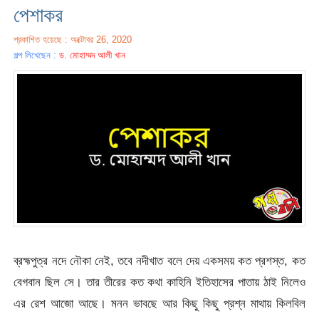
পেশাকর
প্রকাশিত হয়েছে : অক্টোবর 26, 2020
গল্প লিখেছেন :
ড. মোহাম্মদ আলী খান
ব্রহ্মপুত্র নদে নৌকা নেই, তবে নদীখাত বলে দেয় একসময় কত প্রশস্ত, কত
বেগবান ছিল সে। তার তীরের কত কথা কাহিনি ইতিহাসের পাতায় ঠাই নিলেও
এর রেশ আজো আছে। মনন ভাবছে আর কিছু কিছু প্রশ্ন মাথায় কিলবিল