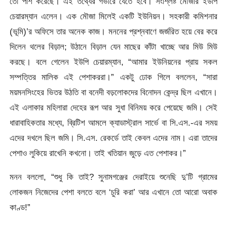
তো পাশ করেছে। এই তথ্যের গভীরে যেতে হবে। সংশ্লিষ্ট মৌজার ইউপি
চেয়ারম্যান এলেন। এক মৌজা মিলেই একটি ইউনিয়ন। সহকারী কমিশনার
(ভূমি)’র অফিসে তার অনেক কাজ। মননের প্রশ্নবাণে জর্জরিত হয়ে বের করে
দিলেন থলের বিড়াল; উঠানে বিড়াল যেন মাছের কাঁটা খাচ্ছে আর মিউ মিউ
করছে। বলে গেলেন ইউপি চেয়ারম্যান, “আমার ইউনিয়নের প্রায় সকল
সম্পত্তির মালিক এই পেশাকররা।” একটু ঢোক গিলে বললেন, “সারা
ময়মনসিংহের ভিতর উঠতি বা বনেদী বড়লোকদের বিনোদন কেন্দ্র ছিল এখানে।
এই এলাকার মহিলারা দেহের রূপ আর সুধা বিনিময় করে পেয়েছে জমি। সেই
ধারাবাহিকতার মধ্যে, ব্রিটিশ আমলে ক্যাডাস্ট্রাল সার্ভে বা সি.এস.-এর সময়
এদের দখলে ছিল জমি। সি.এস. রেকর্ডে তাই কেবল এদের নাম। এরা তাদের
পেশাও লুকিয়ে রাখেনি কখনো। তাই খতিয়ান জুড়ে এত পেশাকর।”
মনন বললো, “শুধু কি তাই? সুনামগঞ্জের দেরাইয়ে শুনেছি দু’টি গ্রামের
লোকজন নিজেদের পেশা বলতে বলে ‘চুরি করা’ আর এখানে তো আরো অবাক
কাণ্ড!”