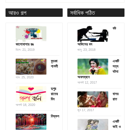
আরও গল্প
সর্বাধিক পঠিত
বউ
ভালোবাসার রঙ
অফিসের বস
ডিসে. 21, 2019
জানু. 23, 2018
ফুচকা
একটি
পাগলী
সত্য
ঘটনা
অবলম্বনে
নভে. 25, 2020
আগস্ট 12, 2017
দুপুর
রাতের
বাসর
দিন
রাত
আগস্ট 18, 2020
জুন 17, 2017
নিষ্ফল
একটি
ভাই ও