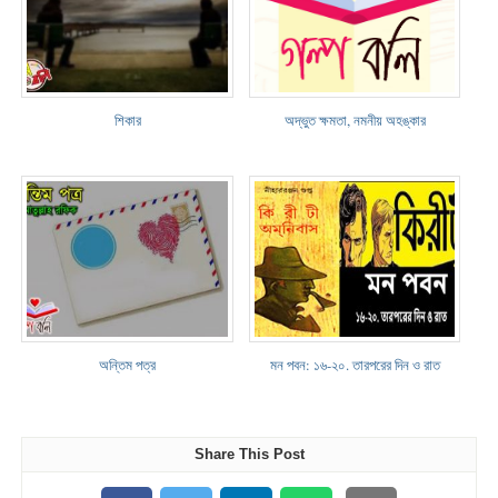
শিকার
অদ্ভুত ক্ষমতা, নমনীয় অহঙ্কার
অন্তিম পত্র
মন পবন: ১৬-২০. তারপরের দিন ও রাত
Share This Post