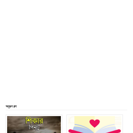
অনুরূপ গল্প