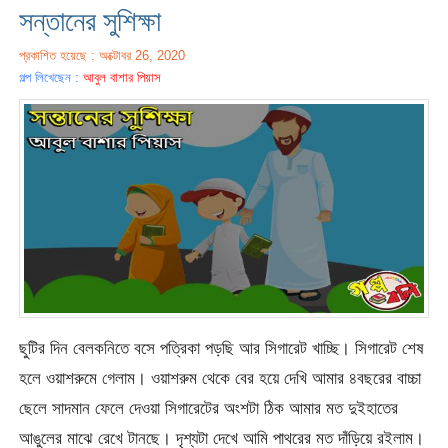
সন্তানের সুশিক্ষা
প্রকাশিত হয়েছে : অক্টোবর 26, 2020
গল্প লিখেছেন :
আবুল বাশার পিয়াস
ছুটির দিন বেলকনিতে বসে পত্রিকা পড়ছি আর সিগারেট খাচ্ছি। সিগারেট শেষ
হলে ওয়াশরুমে গেলাম। ওয়াশরুম থেকে বের হয়ে দেখি আমার ৪বছরের বাচ্চা
ছেলে সাদমান ফেলে দেওয়া সিগারেটের অংশটা ঠিক আমার মত দুইহাতের
আঙুলের মাঝে রেখে টানছে। দৃশ্যটা দেখে আমি পাথরের মত দাঁড়িয়ে রইলাম।