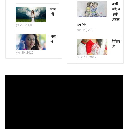
একটি
সাদা
ভাই ও
পরী
একটি
বোনের
এক দিন
জুন 25, 2020
নভে. 19, 2017
পারব
সিনিয়র
না
বৌ
জানু. 30, 2018
আগস্ট 11, 2017