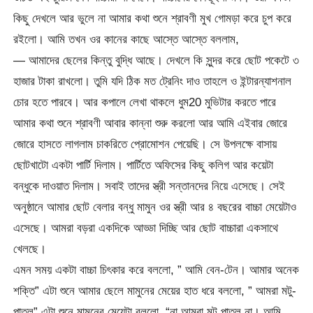
কিছু দেখলে আর ভুলে না আমার কথা শুনে শ্রাবণী মুখ গোমড়া করে চুপ করে
রইলো। আমি তখন ওর কানের কাছে আস্তে আস্তে বললাম,
— আমাদের ছেলের কিন্তু বুদ্ধি আছে। দেখলে কি সুন্দর করে ছোট পকেটে ৩
হাজার টাকা রাখলো। তুমি যদি ঠিক মত ট্রেনিং দাও তাহলে ও ইন্টারন্যাশনাল
চোর হতে পারবে। আর কপালে লেখা থাকলে ধুম20 মুভিটার করতে পারে
আমার কথা শুনে শ্রাবণী আবার কান্না শুরু করলো আর আমি এইবার জোরে
জোরে হাসতে লাগলাম চাকরিতে প্রোমোশন পেয়েছি। সে উপলক্ষে বাসায়
ছোটখাটো একটা পার্টি দিলাম। পার্টিতে অফিসের কিছু কলিগ আর কয়েটা
বন্ধুকে দাওয়াত দিলাম। সবাই তাদের স্ত্রী সন্তানদের নিয়ে এসেছে। সেই
অনুষ্ঠানে আমার ছোট বেলার বন্ধু মামুন ওর স্ত্রী আর ৪ বছরের বাচ্চা মেয়েটাও
এসেছে। আমরা বড়রা একদিকে আড্ডা দিচ্ছি আর ছোট বাচ্চারা একসাথে
খেলছে।
এমন সময় একটা বাচ্চা চিৎকার করে বললো, ” আমি বেন-টেন। আমার অনেক
শক্তি” এটা শুনে আমার ছেলে মামুনের মেয়ের হাত ধরে বললো, ” আমরা মটু-
পাতলু” এটা শুনে মামুনের মেয়েটা বললো, “না আমরা মটু পাতলু না। আমি