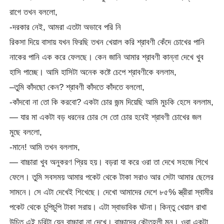
রাগে তখন বললো,
-দরকার নেই, আমরা এতটা অভাবে পরি নি
রিকসা দিয়ে বাসায় যখন ফিরছি তখন খেয়াল করি শ্রাবণী কেঁদে চোখের পানি
নাকের পানি এক করে ফেলছে। কেন জানি আমার শ্রাবণী কান্না দেখে খুব
হাসি পাচ্ছে। আমি হাসিটা অনেক কষ্টে চেপে শ্রাবণীকে বললাম,
–তুমি কাঁদছো কেন? শ্রাবণী কাঁদতে কাঁদতে বললো,
-কাঁদবো না তো কি করবো? একটা চোর জন্ম দিয়েছি আমি মুচকি হেসে বললাম,
— যার মা একটা বড় ধরনের চোর সে তো চোর হবেই শ্রাবণী চোখের জল
মুছে বললো,
-মানে! আমি তখন বললাম,
— বাচ্চারা খুব অনুকরণ প্রিয় হয়। বড়রা যা করে ওরা তা দেখে সহজে শিখে
ফেলে। তুমি সবসময় আমার পকেট থেকে টাকা সরাও আর সেটা আমার ছেলের
সামনে। সে এটা দেখেই শিখেছে। দেখো আমাদের দেশে ৮৫% স্ত্রীরা স্বামীর
পকেট থেকে চুপিচুপি টাকা সরায়। এটা স্বাভাবিক ঘটনা। কিন্তু খেয়াল রাখা
উচিত এই চুরিটা যেন বাচ্চারা না দেখে। বাচ্চাদের কৌতূহলী মন। ওরা একটা