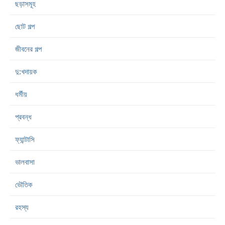
ছড়াসমূহ
ছোট গল্প
জীবনের গল্প
দু:খদায়ক
ধর্মীয়
প্রবন্ধ
ফ্যান্টাসি
ভালবাসা
ভৌতিক
রহস্য