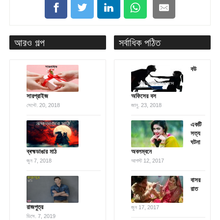
আরও গল্প
সর্বাধিক পঠিত
বউ
সারপ্রাইজ
অফিসের বস
সেপ্টে. 20, 2018
জানু. 23, 2018
একটি
সত্য
ঘটনা
ব্ৰহ্মডাঙার মাঠ
অবলম্বনে
জুন 7, 2018
আগস্ট 12, 2017
বাসর
রাত
রাজপুত্র
জুন 17, 2017
ডিসে. 7, 2019