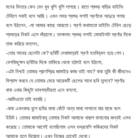
মনের ভিতরে কেন যেন খুব খুশি খুশি লাগছে। রাতে শ্বশুড় বাড়ির ডাইনিং
টেবিলে সবাই বসে আছি। এমন সময় শ্বশুড় মশাই স্বর্ণাকে আদুরে গলায়
বলে উঠলেন, -মা আমার কাছে আয়তো। স্বর্ণা কথামতো ডাইনিং টেবিল ছেড়ে
শ্বশুড়ের নিকট এসে দাঁড়ালো। তৎক্ষনাৎ শ্বশুড় মশাই মোবাইলটা স্বর্ণার দিকে
তাক করিয়ে বললেন,
-তোর সাথের ছেলেটা কে? ছবিটি দেখামাত্রই স্বর্ণা হতবিহ্বল হয়ে গেল।
বেশকিছুক্ষন ছবিটার দিকে তাকিয়ে থেকে হঠাৎই বলে উঠলো,
-এটা নিশ্চই তোমার প্রাণপ্রিয় জামাইর কাজ তাই নাহ? বাবা তুমি কী জীবনেও
বিশ্বাস করবে যে তোমার মেয়ে আরেকটি ছেলের সাথে ছবি তুলবে? স্বর্ণার
বাবা এবার কিছুটা ভাবগম্ভীরতা এনে বললো,
-আমিওতো তাই ভাবছি।
-বাবা এখনকার যুগে ছবির মাথা কেঁটে অন্য মাথা লাগানো যায় যাকে বলে
ইডিট। তোমার জামাইবাবু তোমার নিকট আমাকে খারাপ বানানোর জন্যই এসব
করেছে। তোমাকে আগেই বলেছিলাম এসব ভদ্রবেশি ফকিরদের নিকট
আমাকে তুলে দিয়োনা। এখন নিজের চোখেই দেখো।