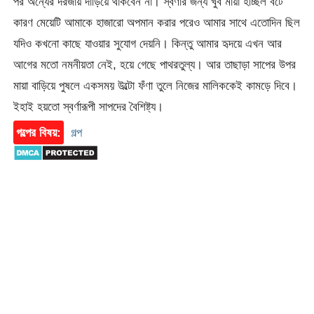
পর অন্যের দরজায় দাঁড়িয়ে থাকবেন না। স্বর্ণার জন্য খুব মায়া হচ্ছিল বটে
কারণ মেয়েটি আমাকে হাজারো অপমান করার পরেও আমার সাথে এতোদিন ছিল
যদিও কখনো কাছে যাওয়ার সুযোগ দেয়নি। কিন্তু আমার হৃদয়ে এখন আর
আগের মতো নমনীয়তা নেই, হয়ে গেছে পাথরতুল্য। আর তাছাড়া সাপের উপর
মায়া বাড়িয়ে পুষলে একসময় উল্টো ফঁণা তুলে নিজের মালিককেই কামড়ে দিবে।
ইহাই হয়তো স্বর্ণারূপী সাপদের বৈশিষ্ট্য।
গল্পের বিষয়:
গল্প