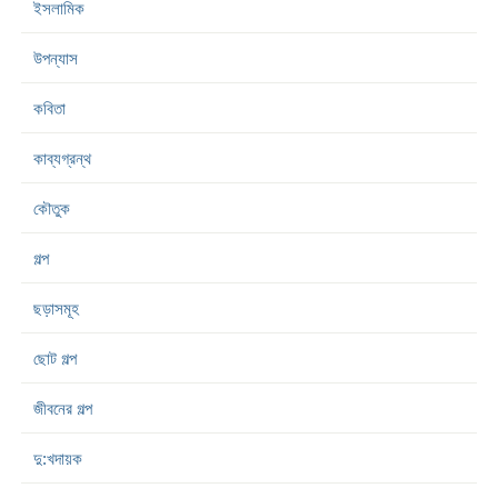
ইসলামিক
উপন্যাস
কবিতা
কাব্যগ্রন্থ
কৌতুক
গল্প
ছড়াসমূহ
ছোট গল্প
জীবনের গল্প
দু:খদায়ক