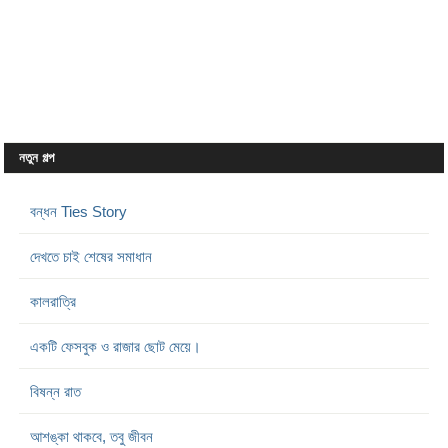
নতুন গল্প
বন্ধন Ties Story
দেখতে চাই শেষের সমাধান
কালরাত্রি
একটি ফেসবুক ও রাজার ছোট মেয়ে।
বিষন্ন রাত
আশঙ্কা থাকবে, তবু জীবন