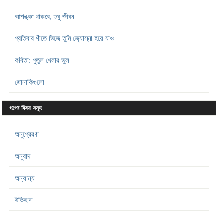
আশঙ্কা থাকবে, তবু জীবন
প্রতিবার শীতে ভিজে তুমি জ্যোস্না হয়ে যাও
কবিতা: পুতুল খেলার ভুল
জোনাকিগুলো
গল্পের বিষয় সমূহ
অনুপ্রেরণা
অনুবাদ
অন্যান্য
ইতিহাস