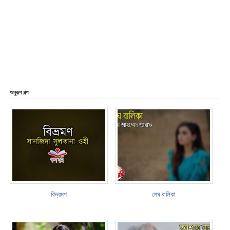
অনুরূপ গল্প
বিভ্রমণ
মেঘ বালিকা