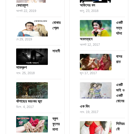
কেয়ারফুল
অফিসের বস
আগস্ট 22, 2019
জানু. 23, 2018
বোকার
একটি
প্রেম
সত্য
ঘটনা
অবলম্বনে
মে 29, 2019
আগস্ট 12, 2017
সাহসী
বাসর
রাত
সামদ্রুপ
নভে. 25, 2018
জুন 17, 2017
একটি
ভাই ও
একটি
বোনের
বটগাছের ভয়ংকর ভূত
এক দিন
ডিসে. 4, 2017
নভে. 19, 2017
বকুল
সিনিয়র
ফুলের
বৌ
মালা