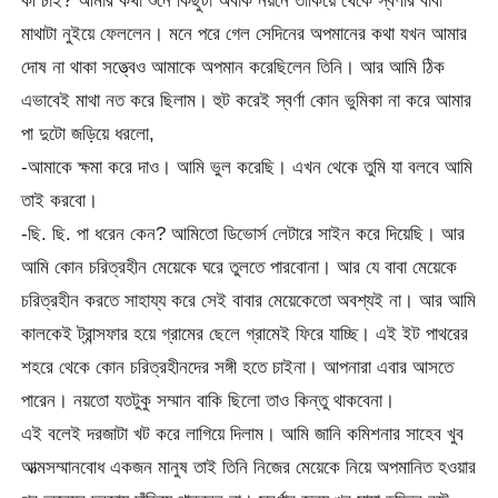
কী চাই? আমার কথা শুনে কিছুটা অবাক নয়নে তাকিয়ে থেকে স্বর্ণার বাবা
মাথাটা নুইয়ে ফেললেন। মনে পরে গেল সেদিনের অপমানের কথা যখন আমার
দোষ না থাকা সত্ত্বেও আমাকে অপমান করেছিলেন তিনি। আর আমি ঠিক
এভাবেই মাথা নত করে ছিলাম। হুট করেই স্বর্ণা কোন ভুমিকা না করে আমার
পা দুটো জড়িয়ে ধরলো,
-আমাকে ক্ষমা করে দাও। আমি ভুল করেছি। এখন থেকে তুমি যা বলবে আমি
তাই করবো।
-ছি. ছি. পা ধরেন কেন? আমিতো ডিভোর্স লেটারে সাইন করে দিয়েছি। আর
আমি কোন চরিত্রহীন মেয়েকে ঘরে তুলতে পারবোনা। আর যে বাবা মেয়েকে
চরিত্রহীন করতে সাহায্য করে সেই বাবার মেয়েকেতো অবশ্যই না। আর আমি
কালকেই ট্রান্সফার হয়ে গ্রামের ছেলে গ্রামেই ফিরে যাচ্ছি। এই ইট পাথরের
শহরে থেকে কোন চরিত্রহীনদের সঙ্গী হতে চাইনা। আপনারা এবার আসতে
পারেন। নয়তো যতটুকু সম্মান বাকি ছিলো তাও কিন্তু থাকবেনা।
এই বলেই দরজাটা খট করে লাগিয়ে দিলাম। আমি জানি কমিশনার সাহেব খুব
আত্মসম্মানবোধ একজন মানুষ তাই তিনি নিজের মেয়েকে নিয়ে অপমানিত হওয়ার