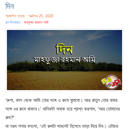
দিন
প্রকাশিত হয়েছে : অক্টোবর 25, 2020
গল্প লিখেছেন :
মাহফুজা রহমান অমি
‘রুশা, কাল থেকে আমি তোর সঙ্গে এ রুমে ঘুমাবো। আর রাতুল তোর বাবার
সঙ্গে ওর রুমে থাকবে।’ খানিকটা অবাক হয়ে প্রশ্ন করলাম, ‘আর তোমাদের
রুম?’
মা নরম গলায় বললো, ‘ওই রুমটা সাবলেট হিসেবে ভাড়া দিয়ে দিব। এটাচড