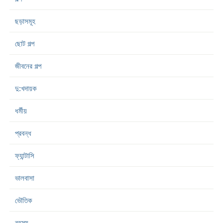
ছড়াসমূহ
ছোট গল্প
জীবনের গল্প
দু:খদায়ক
ধর্মীয়
প্রবন্ধ
ফ্যান্টাসি
ভালবাসা
ভৌতিক
রহস্য