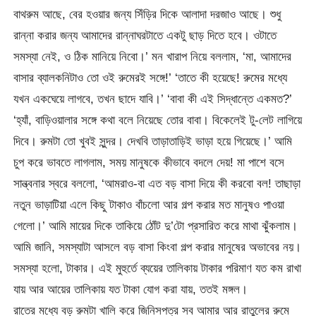
বাথরুম আছে, বের হওয়ার জন্য সিঁড়ির দিকে আলাদা দরজাও আছে। শুধু
রান্না করার জন্য আমাদের রান্নাঘরটাতে একটু ছাড় দিতে হবে। ওটাতে
সমস্যা নেই, ও ঠিক মানিয়ে নিবো।’ মন খারাপ নিয়ে বললাম, ‘মা, আমাদের
বাসার ব্যালকনিটাও তো ওই রুমেরই সঙ্গে!’ ‘তাতে কী হয়েছে! রুমের মধ্যে
যখন একঘেয়ে লাগবে, তখন ছাদে যাবি।’ ‘বাবা কী এই সিদ্ধান্তে একমত?’
‘হ্যাঁ, বাড়িওয়ালার সঙ্গে কথা বলে নিয়েছে তোর বাবা। বিকেলেই টু-লেট লাগিয়ে
দিবে। রুমটা তো খুবই সুন্দর। দেখবি তাড়াতাড়িই ভাড়া হয়ে গিয়েছে।’ আমি
চুপ করে ভাবতে লাগলাম, সময় মানুষকে কীভাবে বদলে দেয়! মা পাশে বসে
সান্ত্বনার স্বরে বললো, ‘আমরাও-বা এত বড় বাসা দিয়ে কী করবো বল! তাছাড়া
নতুন ভাড়াটিয়া এলে কিছু টাকাও বাঁচলো আর গল্প করার মত মানুষও পাওয়া
গেলো।’ আমি মায়ের দিকে তাকিয়ে ঠোঁট দু’টো প্রসারিত করে মাথা ঝুঁকলাম।
আমি জানি, সমস্যাটা আসলে বড় বাসা কিংবা গল্প করার মানুষের অভাবের নয়।
সমস্যা হলো, টাকার। এই মুহুর্তে ব্যয়ের তালিকায় টাকার পরিমাণ যত কম রাখা
যায় আর আয়ের তালিকায় যত টাকা যোগ করা যায়, ততই মঙ্গল।
রাতের মধ্যে বড় রুমটা খালি করে জিনিসপত্র সব আমার আর রাতুলের রুমে