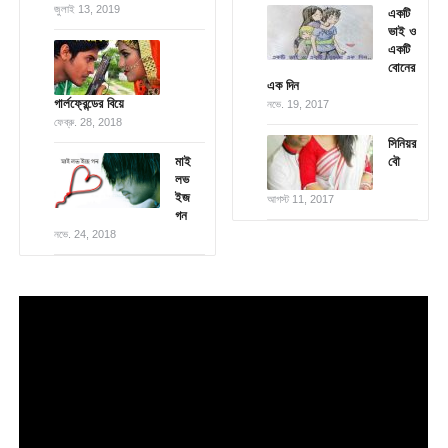
জুলাই 13, 2019
একটি
ভাই ও
একটি
বোনের
এক দিন
গার্লফ্রেন্ডের বিয়ে
নভে. 19, 2017
ফেব্রু. 28, 2018
সিনিয়র
মাই
বৌ
লভ
ইজ
আগস্ট 11, 2017
গন
নভে. 24, 2018