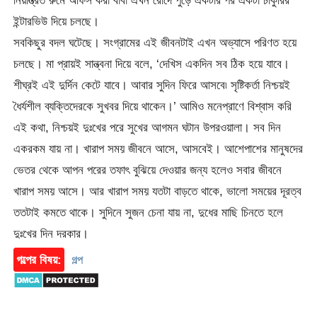
নিয়ন্ত্রিত রুমে অফিস করা বাবা এখন রোদে পুড়ে একটার পর একটা চাকুরির
ইন্টারভিউ দিয়ে চলছে।
সবকিছুর বদল ঘটেছে। সংগ্রামের এই জীবনটাই এখন অভ্যাসে পরিণত হয়ে
চলছে। মা প্রায়ই সান্ত্বনা দিয়ে বলে, ‘দেখিস একদিন সব ঠিক হয়ে যাবে।
শীঘ্রই এই দুর্দিন কেটে যাবে। আবার সুদিন ফিরে আসবে৷ সৃষ্টিকর্তা নিশ্চয়ই
ধৈর্যশীল ব্যক্তিদেরকে সুখবর দিয়ে থাকেন।’ আমিও মনেপ্রাণে বিশ্বাস করি
এই কথা, নিশ্চয়ই দুঃখের পরে সুখের আগমন ঘটান উপরওয়ালা। সব দিন
একরকম যায় না। খারাপ সময় জীবনে আসে, আসবেই। আশেপাশের মানুষদের
ভেতর থেকে আপন পরের তফাৎ বুঝিয়ে দেওয়ার জন্য হলেও সবার জীবনে
খারাপ সময় আসে। আর খারাপ সময় যতটা বাড়তে থাকে, ভালো সময়ের দূরত্ব
ততটাই কমতে থাকে। সুদিনে সুজন চেনা যায় না, দুধের মাছি চিনতে হলে
দুঃখের দিন দরকার।
গল্পের বিষয়:
গল্প