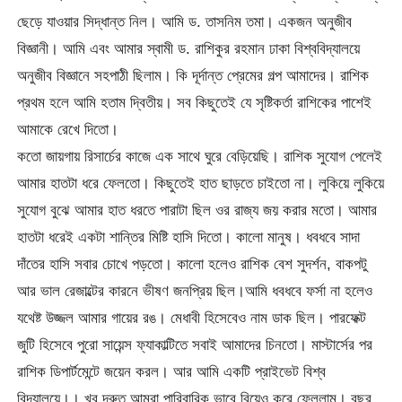
ছেড়ে যাওয়ার সিদ্ধান্ত নিল। আমি ড. তাসনিম তমা। একজন অনুজীব
বিজ্ঞানী। আমি এবং আমার স্বামী ড. রাশিকুর রহমান ঢাকা বিশ্ববিদ্যালয়ে
অনুজীব বিজ্ঞানে সহপাঠী ছিলাম। কি দূর্দান্ত প্রেমের গল্প আমাদের। রাশিক
প্রথম হলে আমি হতাম দ্বিতীয়। সব কিছুতেই যে সৃষ্টিকর্তা রাশিকের পাশেই
আমাকে রেখে দিতো।
কতো জায়গায় রিসার্চের কাজে এক সাথে ঘুরে বেড়িয়েছি। রাশিক সুযোগ পেলেই
আমার হাতটা ধরে ফেলতো। কিছুতেই হাত ছাড়তে চাইতো না। লুকিয়ে লুকিয়ে
সুযোগ বুঝে আমার হাত ধরতে পারাটা ছিল ওর রাজ্য জয় করার মতো। আমার
হাতটা ধরেই একটা শান্তির মিষ্টি হাসি দিতো। কালো মানুষ। ধবধবে সাদা
দাঁতের হাসি সবার চোখে পড়তো। কালো হলেও রাশিক বেশ সুদর্শন, বাকপটু
আর ভাল রেজাল্টের কারনে ভীষণ জনপ্রিয় ছিল।আমি ধবধবে ফর্সা না হলেও
যথেষ্ট উজ্জল আমার গায়ের রঙ। মেধাবী হিসেবেও নাম ডাক ছিল। পারফেক্ট
জুটি হিসেবে পুরো সায়েন্স ফ্যাকাল্টিতে সবাই আমাদের চিনতো। মাস্টার্সের পর
রাশিক ডিপার্টমেন্টে জয়েন করল। আর আমি একটি প্রাইভেট বিশ্ব
বিদ্যালয়ে।। খুব দ্রুত আমরা পারিবারিক ভাবে বিয়েও করে ফেললাম। বছর