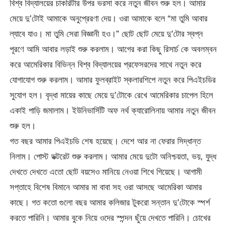
বিশ্ব বিদ্যালয়ের চাকরিটার উপর ভরসা করে নতুন জীবন শুরু হল। আমার
মেয়ে দু’টোই আমাকে অনুপ্রেরণা দেয়। ওরা আমাকে বলে “মা তুমি আবার
ল্যাবে যাও। মা তুমি সেরা বিজ্ঞানী হও।” ছোট ছোট মেয়ে দু’টোর স্বপ্ন
পূরণে আমি আবার লড়াই শুরু করলাম। আগের করা কিছু রিসার্চ কে অবলম্বন
করে আমেরিকার বিভিন্ন বিশ্ব বিদ্যালয়ের প্রফেসরদের সাথে নতুন করে
যোগাযোগ শুরু করলাম। আমার ফুলব্রাইট স্কলারশিপে নতুন করে পিএইচডির
সুযোগ হল। বৃদ্ধা মায়ের কাছে মেয়ে দু’টোকে রেখে আমেরিকার চাপেল হিলে
একাই পাড়ি জমালাম। ইউনিভার্সিটি অফ নর্থ ক্যারোলিনায় আমার নতুন জীবন
শুরু হল।
গত বছর আমার পিএইচডি শেষ হয়েছে। দেশে আর না ফেরার সিদ্ধান্ত
নিলাম। পোস্ট ডক্টরেট শুরু করলাম। আমার মেয়ে দুটো অনিশ্চয়তা, ভয়, যুদ্ধ
দেখতে দেখতে এতো ছোট বয়সেও মানিয়ে নেওয়া শিখে গিয়েছে। আগামী
সপ্তাহে বিশেষ বিমানে আমার মা বাবা সহ ওরা আসছে আমেরিকা আমার
কাছে। গত কতো গুলো বছর আমার কলিজার টুকরো সন্তান দু’টোকে স্পর্শ
করতে পারিনি। আমার বুকে নিয়ে ওদের স্পন্দন ছুঁয়ে দেখতে পারিনি। চোখের