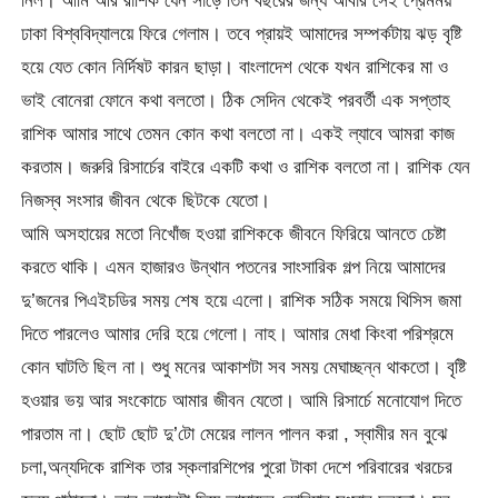
নিল। আমি আর রাশিক যেন সাড়ে তিন বছরের জন্য আবার সেই প্রেমময়
ঢাকা বিশ্ববিদ্যালয়ে ফিরে গেলাম। তবে প্রায়ই আমাদের সম্পর্কটায় ঝড় বৃষ্টি
হয়ে যেত কোন নির্দিষট কারন ছাড়া। বাংলাদেশ থেকে যখন রাশিকের মা ও
ভাই বোনেরা ফোনে কথা বলতো। ঠিক সেদিন থেকেই পরবর্তী এক সপ্তাহ
রাশিক আমার সাথে তেমন কোন কথা বলতো না। একই ল্যাবে আমরা কাজ
করতাম। জরুরি রিসার্চের বাইরে একটি কথা ও রাশিক বলতো না। রাশিক যেন
নিজস্ব সংসার জীবন থেকে ছিটকে যেতো।
আমি অসহায়ের মতো নিখোঁজ হওয়া রাশিককে জীবনে ফিরিয়ে আনতে চেষ্টা
করতে থাকি। এমন হাজারও উন্থান পতনের সাংসারিক গল্প নিয়ে আমাদের
দু’জনের পিএইচডির সময় শেষ হয়ে এলো। রাশিক সঠিক সময়ে থিসিস জমা
দিতে পারলেও আমার দেরি হয়ে গেলো। নাহ। আমার মেধা কিংবা পরিশ্রমে
কোন ঘাটতি ছিল না। শুধু মনের আকাশটা সব সময় মেঘাচ্ছন্ন থাকতো। বৃষ্টি
হওয়ার ভয় আর সংকোচে আমার জীবন যেতো। আমি রিসার্চে মনোযোগ দিতে
পারতাম না। ছোট ছোট দু’টো মেয়ের লালন পালন করা , স্বামীর মন বুঝে
চলা,অন্যদিকে রাশিক তার স্কলারশিপের পুরো টাকা দেশে পরিবারের খরচের