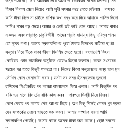
জন্য পাঠাতো। আর আমারটা দিয়ে আমাদের কোরিয়ার সংসার চলতো। সব
হিসাব নিকাশ মেনে নিয়েও আমি সুখী সংসার করে যেতে চাইলাম। কখনও
আমি টাকা দিতে না চাইলে রাশিক কথা বন্ধ করে দিয়ে আমাকে শাস্তি দিতো।
আমিও ঘরের বড় মেয়ে।আমার ও ছোট দুই ভাই বোন আছে। আমার বাবাও
একজন অবসরপ্রাপ্ত চাকুরিজীবী।তাদের প্রতি সামান্য কিছু দায়িত্ব পালন
তো দূরের কথা। আমার স্কলারশিপের পুরো টাকায় বিদেশের মাটিতে দু’টো
সন্তান নিয়ে টিকে থাকা ভীষণ হিমশিম খেতে হতো। বাংলাদেশি কিংবা
কোরিয়ার কোন সামাজিক অনুষ্ঠানে যেতেও চিন্তা করতাম। কারন সংসারের
খরচের পর হাতে কিছুই থাকতো না। নিজের কিংবা সন্তানদের জন্য ভাল মন্দ
সৌখিন কোন কেনাকাটা করার। মনটা সব সময় হীনমন্যতায় ভুগতো।
রাশিকের পিএইচডির পর আমরা বাংলাদেশে ফিরে এলাম। আমি কিছুদিন পর
বাকি ছয় মাসে রিসার্চের বাকি কাজ করব। তারপরে ডিগ্রী নিয়ে ফিরব।
দেশে ফেরার পর আবার সেই আগের চিত্র। অল্প কিছু দিনেই কেমন খুব দ্রুত
যেন সম্পর্কের দেয়াল ভাঙতে শুরু করল। আমার শাশুড়ির ধারনা আমি
স্কলারশিপ পেয়েছি। আমার কাছে অনেক টাকা জমা আছে। ছোট ননদের