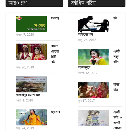
আরও গল্প
সর্বাধিক পঠিত
সংসার
বউ
অফিসের বস
এপ্রিল 7, 2020
জানু. 23, 2018
কালো
ছেলের
একটি
মিষ্টি
সত্য
বউ
ঘটনা
অবলম্বনে
জানু. 20, 2019
আগস্ট 12, 2017
বাসর
রাত
কাকাবাবুর চোখে জল
অক্টো. 1, 2018
জুন 17, 2017
গ্ল্যামার
একটি
ভাই ও
একটি
বোনের
জানু. 24, 2019