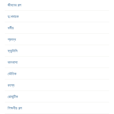
জীবনের গল্প
দু:খদায়ক
ধর্মীয়
প্রবন্ধ
ফ্যান্টাসি
ভালবাসা
ভৌতিক
রহস্য
রোমান্টিক
শিক্ষনীয় গল্প