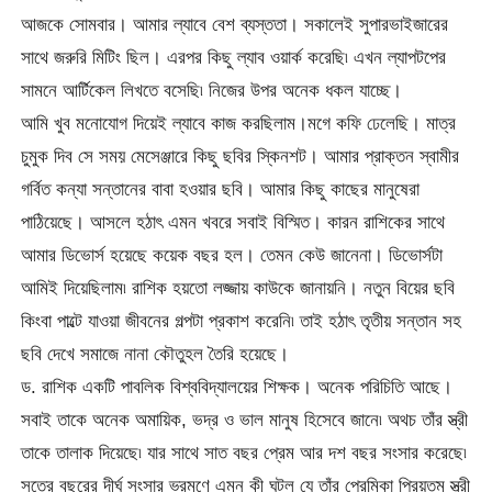
আজকে সোমবার। আমার ল্যাবে বেশ ব্যস্ততা। সকালেই সুপারভাইজারের
সাথে জরুরি মিটিং ছিল। এরপর কিছু ল্যাব ওয়ার্ক করেছি৷ এখন ল্যাপটপের
সামনে আর্টিকেল লিখতে বসেছি৷ নিজের উপর অনেক ধকল যাচ্ছে।
আমি খুব মনোযোগ দিয়েই ল্যাবে কাজ করছিলাম।মগে কফি ঢেলেছি। মাত্র
চুমুক দিব সে সময় মেসেঞ্জারে কিছু ছবির স্কিনশট। আমার প্রাক্তন স্বামীর
গর্বিত কন্যা সন্তানের বাবা হওয়ার ছবি। আমার কিছু কাছের মানুষেরা
পাঠিয়েছে। আসলে হঠাৎ এমন খবরে সবাই বিস্মিত। কারন রাশিকের সাথে
আমার ডিভোর্স হয়েছে কয়েক বছর হল। তেমন কেউ জানেনা। ডিভোর্সটা
আমিই দিয়েছিলাম৷ রাশিক হয়তো লজ্জায় কাউকে জানায়নি। নতুন বিয়ের ছবি
কিংবা পাল্টে যাওয়া জীবনের গল্পটা প্রকাশ করেনি৷ তাই হঠাৎ তৃতীয় সন্তান সহ
ছবি দেখে সমাজে নানা কৌতুহল তৈরি হয়েছে।
ড. রাশিক একটি পাবলিক বিশ্ববিদ্যালয়ের শিক্ষক। অনেক পরিচিতি আছে।
সবাই তাকে অনেক অমায়িক, ভদ্র ও ভাল মানুষ হিসেবে জানে৷ অথচ তাঁর স্ত্রী
তাকে তালাক দিয়েছে৷ যার সাথে সাত বছর প্রেম আর দশ বছর সংসার করেছে৷
সতের বছরের দীর্ঘ সংসার ভ্রমণে এমন কী ঘটল যে তাঁর প্রেমিকা প্রিয়তম স্ত্রী