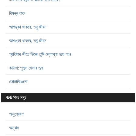
বিষন্ন রাত
আশঙ্কা থাকবে, তবু জীবন
আশঙ্কা থাকবে, তবু জীবন
প্রতিবার শীতে ভিজে তুমি জ্যোস্না হয়ে যাও
কবিতা: পুতুল খেলার ভুল
জোনাকিগুলো
গল্পের বিষয় সমূহ
অনুপ্রেরণা
অনুবাদ