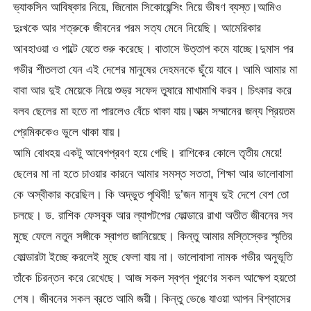
ভ্যাকসিন আবিষ্কার নিয়ে, জিনোম সিকোয়েন্সিং নিয়ে ভীষণ ব্যস্ত।আমিও
দুঃখকে আর শত্রুকে জীবনের পরম সত্য মেনে নিয়েছি। আমেরিকার
আবহাওয়া ও পাল্টে যেতে শুরু করেছে। বাতাসে উত্তাপ কমে যাচ্ছে।দুমাস পর
গভীর শীতলতা যেন এই দেশের মানুষের দেহমনকে ছুঁয়ে যাবে। আমি আমার মা
বাবা আর দুই মেয়েকে নিয়ে শুভ্র সফেদ তুষারে মাখামাখি করব। চিৎকার করে
বলব ছেলের মা হতে না পারলেও বেঁচে থাকা যায়।আত্ম সম্মানের জন্য প্রিয়তম
প্রেমিককেও ভুলে থাকা যায়।
আমি বোধহয় একটু আবেগপ্রবণ হয়ে গেছি। রাশিকের কোলে তৃতীয় মেয়ে!
ছেলের মা না হতে চাওয়ার কারনে আমার সমস্ত সততা, শিক্ষা আর ভালোবাসা
কে অস্বীকার করেছিল। কি অদ্ভুত পৃথিবী! দু’জন মানুষ দুই দেশে বেশ তো
চলছে। ড. রাশিক ফেসবুক আর ল্যাপটপের ফোল্ডারে রাখা অতীত জীবনের সব
মুছে ফেলে নতুন সঙ্গীকে স্বাগত জানিয়েছে। কিন্তু আমার মস্তিস্কের স্মৃতির
ফোল্ডারটা ইচ্ছে করলেই মুছে ফেলা যায় না। ভালোবাসা নামক গভীর অনুভূতি
তাঁকে চিরন্তন করে রেখেছে। আজ সকল স্বপ্ন পূরণের সকল আক্ষেপ হয়তো
শেষ। জীবনের সকল ব্রতে আমি জয়ী। কিন্তু ভেঙে যাওয়া আপন বিশ্বাসের