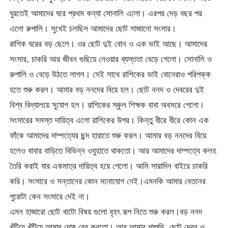
ঘুরতেই আমাদের ঘরে প্রথম কন্যা সোনালি এলো। এরপর দেড় বছর পর
এলো রুপালি। সুখেই চলছিল আমাদের ছোট সাজানো সংসার।
রাশিক ঘরের বড় ছেলে। ওর ছোট দুই বোন ও এক ভাই আছে। আমাদের
সংসার, চাকরি আর জীবন গুছিয়ে নেওয়ার ব্যস্ততা বেড়ে গেলো। সোনালি ও
রুপালি ও বেড়ে উঠতে লাগল। সেই সাথে রাশিকের ভাই বোনেরাও পরিপক্ক
হতে শুরু করল। আমার বড় ননদের বিয়ে হল। ছোট ননদ ও দেবরের দুই
বিশ্ব বিদ্যালয়ে সুযোগ হল। রাশিকের স্কুল শিক্ষক বাবা অবসরে গেলো।
সংসারের সমস্ত দায়িত্ব এলো রাশিকের উপর। কিন্তু ধীরে ধীরে কোন এক
ফাঁকে আমাদের দাম্পত্যের ছন্দ হারাতে শুরু করল। আমার বড় ননদের বিয়ে
হলেও বাবার বাড়িতে বিভিন্ন ওযুহাতে থাকতো। আর আমাদের দাম্পত্যে কলহ
তৈরি করাই যার একমাত্র দায়িত্ব হয়ে গেলো। আমি সারাদিন বাইরে চাকরি
করি। সংসারে ও সন্তানের কোন মনোযোগ নেই।এমনকি আমার বেতনের
পুরোটা কেন সংসারে দেই না।
এমন হাজারো ছোট খাটো বিষয় গুলো বৃহৎ রূপ নিতে শুরু করল।বড় ননদ
খুঁটিয়ে খুঁটিয়ে আমার দোষ বের করতো। আর আমার শাশুড়ি, ছোট দেবর ও