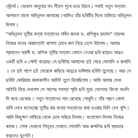
সৌন্দর্য। যেকোন মানুষের মন শীতল সুখে ভরে উঠবে। সবাই নতুন সন্তান
আগমনে তাকে অভিনন্দন জানাচ্ছে।আমিও তাঁর ছবিটির দিকে তাকিয়ে অভিনন্দন
দিলাম।
“অভিনন্দন তৃতীয় কন্যা সন্তানের গর্বিত জনক ড. রাশিকুর রহমান” তারপর
নিজের মনের অজান্তেই ঝাপসা চোখে জল নিয়ে হেসে উঠলাম। আমার
প্রাক্তন স্বামী ড. রাশিক তৃতীয় সন্তান কোলে নেওয়া ছবি ছাড়াও আরও
একটি ছবি ও পোস্ট করেছে৷ সে ছবিটায় আমাদের দুই মেয়ে সোনালি ও রুপালি
। সে দুই পাশে দুই মেয়েকে জড়িয়ে আদুরে ভঙ্গিমায় ছবিটা তুলেছে। আর সে
ছবিটা কোরিয়ায় থাকাকালীন আমিই তুলে দিয়েছিলাম। আমি আমার ফেক
আইডি দিয়ে দেখলাম সে আগের সমস্ত স্মৃতি ছবি মুছে ফেলেছে কিংবা অনলি
মি করে রেখেছে। নতুন সন্তানের নাম রেখেছে গোধুলি। তাঁর প্রাণ খোলা
হাসি দেখে মনেহচ্ছে তৃতীয় বার কন্যা সন্তানের বাবা হওয়ায় তিনি বেশ খুশি।
আমি কিছুক্ষণ তাকিয়ে থেকে চোখ সরিয়ে নিলাম। মনোযোগ দিলাম নিজের
কাজে। লোক দেখানো পিতৃত্ব দেখাতে সোনালি আর রুপালির ছবি ব্যবহার
করতেও ভুলেনি।