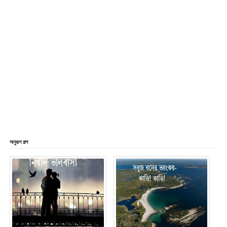
অনুরূপ গল্প