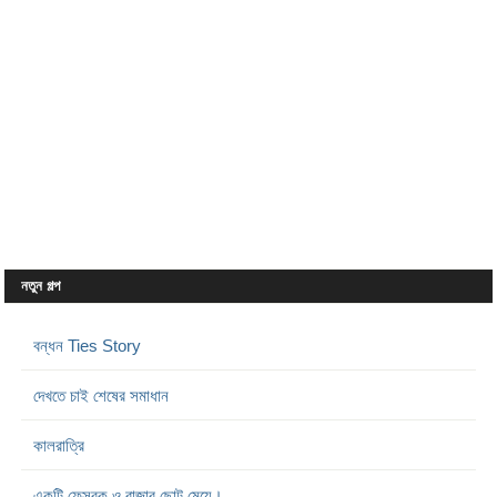
নতুন গল্প
বন্ধন Ties Story
দেখতে চাই শেষের সমাধান
কালরাত্রি
একটি ফেসবুক ও রাজার ছোট মেয়ে।