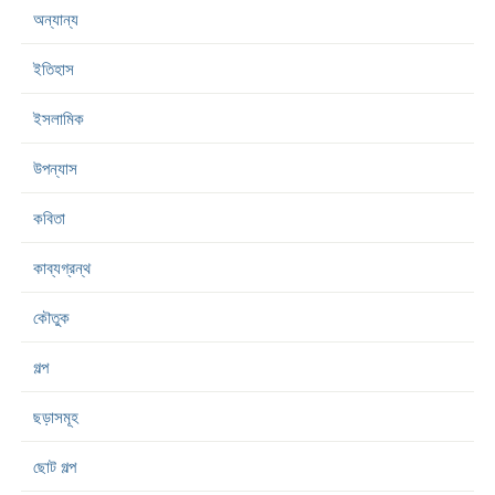
অন্যান্য
ইতিহাস
ইসলামিক
উপন্যাস
কবিতা
কাব্যগ্রন্থ
কৌতুক
গল্প
ছড়াসমূহ
ছোট গল্প