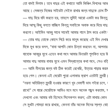
তো বাদই দিলাম। তবে দাদুর এই কথাতে আমি কিঞ্চিৎ বিপদের আভা
আছে। সেজন্য নিজের সাইডটা সেইফ রাখার জন্য দাদুকে চোখ টিপ
— দাদু বিয়ে যদি করতে হয়, তাহলে তুমিই আরো একটা কর কিন্ত
দিয়ে আম্মু কিছু বলতে যাচ্ছিল কিন্তু সবাইকে অবাক করে দিয়ে দাদ
করলো। আইমিন আব্বু সাথে সাথেই আমার গালে ঠাস করে একটা থাপ্প
— তোর দাদু তোকে কোলে পিঠে করে মানুষ করেছে এই দিন দেখার
দিকে মুখ করে বলল, “বাবা আপনি কোন চিন্তা করবেন না, আপনার সি
যাহোক আব্বুর মুখে এহেন কথা শুনে আমার ভিতরটা পুলকিত হয়ে উঠল
আমার দাদু আমার বাবার মুখে এমন সিদ্ধান্তের কথা শুনে, সেও বত্র
— আমি নীলয়ের জন্য বউ ঠিক করেই রেখেছি, উত্তর পাড়ার জয়না
হয়ে গেল। কেননা এই মেয়েটা পুরো এলাকার ক্রাশ এতটাই সুন্
“নয়না অতিরিক্ত সুন্দরী হওয়ার কারণে খুব দেমাগী ভাব লইয়া চলে, 
রাখে!” সে যাগ্গে মেয়েটাকে আমিও মনে মনে অনেক পছন্দ করতাম, 
দেখলো এবং আমার বউ হিসেবে সিলেকশন করল; এটা মাথায় কোন ভাব
সে মুখটা গোমড়া করে রাখছে, কেননা তাঁর অনেক দিনের স্বপ্ন বোন