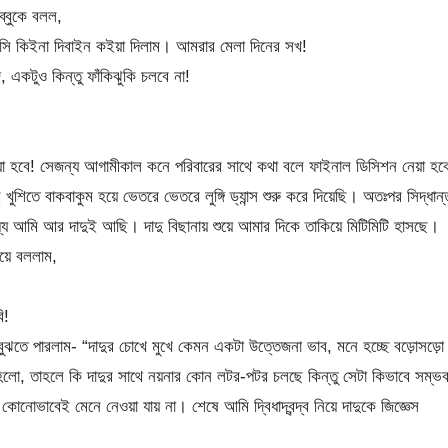
্বুকে বলল,
রসি কিইনা দিবাইন কইয়া দিলাম। আমরার মেলা দিনের সখ!
একটুও কিন্তু ফাঁকিঝুকি চলবে না!
য়া হবে! সেজন্য আগামীকাল কনে পরিবারের সাথে কথা বলে ফাইনাল ডিসিশন নেয়া হব
শিতে বাকবাকুম হয়ে ভেতরে ভেতরে লুঙ্গি ড্যান্স শুরু করে দিয়েছি। অতঃপর সিদ্ধান্
আমি আর দাদুই আছি। দাদু বিছানায় শুয়ে আমার দিকে তাকিয়ে মিটিমিটি হাসছে।
য়ে বললাম,
।
ি!
 বুঝতে পারলাম- “দাদুর চোখে মুখে কেমন একটা উত্তেজনা ভাব, মনে হচ্ছে বড়োসড়ো
েহ হলো, তাহলে কি দাদুর সাথে নয়নার কোন লটর-পটর চলছে কিন্তু সেটা কিভাবে সম্ভ
কোনোভাবেই মেনে নেওয়া যায় না। শেষে আমি দ্বিধাদ্বন্দ্ব নিয়ে দাদুকে জিজ্ঞেস