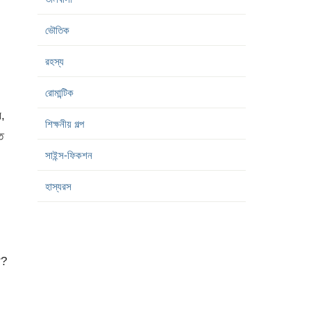
ভৌতিক
রহস্য
রোমান্টিক
ে,
শিক্ষনীয় গল্প
ত
সাইন্স-ফিকশন
হাস্যরস
ব?