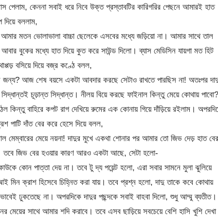
স পেলাম, কেননা সবাই ধরে নিবে উক্ত প্রস্তাবটির কারিগরির পেছনে আমারই হাত
 দিয়ে বললাম,
ু আমার মতন ভোলাভালা বাচ্চা ছেলেকে এসবের মধ্যে জড়িয়ো না। আমার সাথে তাল
ু আবার বুকের মধ্যে হাত দিয়ে কুত করে সাউন্ড দিলো।‌ ব্যাস মেডিসিন যায়গা মত হিট
ড় বসিয়ে দিয়ে বজ্র কণ্ঠে বলল,
 জন্য? আজ শেষ বয়সে একটা আবদার করছে সেটাও রাখতে পারছিস না! অতঃপর দাদ
দ্ধান্তই চূড়ান্ত সিদ্ধান্ত। নীলয় বিয়ে করছে ফাইনাল কিন্তু মেয়ে কোথায় পাবো
 কিন্তু বাহিরে কপট রাগ দেখিয়ে রুমের এক কোনায় গিয়ে দাঁড়িয়ে রইলাম। অপরদি
িশ পাটি দাঁত বের করে হেসে দিয়ে বলল,
ল মেম্বারের মেয়ে নয়না! দাদুর মুখে একথা শোনার পর আমার তো জিভ দেড় হাত বে
দরী। তবে জিভ বের হওয়ার কারণ আরও একটা আছে, সেটা হলো-
কাউকে কোন পাত্তা দেয় না। তবে টু দ্য পয়েন্ট হলো, এরা সবার সামনে মুলা ঝুলিয়ে
আই মিন ক্রাশ হিসেবে চিহ্নিত করা যায়। তবে প্রশ্ন হলো, দাদু তাকে কবে কোথায়
েই ঢুকতেছে না। অপরদিকে দাদুর পছন্দকে সবাই বাহবা দিলো, শুধু আম্মু ব্যতীত।
ের মেয়ের সাথে আমার শদি করাবে। তবে এসব ছাড়িয়ে সবচেয়ে বেশি হাসি খুশি দেখা