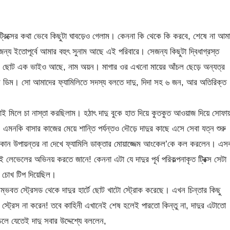
ট্রিক্সের কথা ভেবে কিছুটা ঘাবড়েও গেলাম।‌ কেননা কি থেকে কি করবে, শেষে না আম
জন্য ইতোপূর্বে আমার বহুৎ সুনাম আছে এই পরিবারে। সেজন্য কিছুটা দ্বিধাগ্রস্ত
ার ছোট এক ভাইও আছে, নাম অয়ন। মাগার ওর এখনো মায়ের আঁচল ছেড়ে অন্যত্র
তুর ডিম। সো আমাদের ফ্যামিলিতে সদস্য বলতে দাদু, দিদা সহ ৬ জন, আর অতিরিক্ত
ই মিলে চা নাস্তা করছিলাম। হঠাৎ দাদু বুকে হাত দিয়ে কুতকুত আওয়াজ দিয়ে সোফায
, এমনকি বাসার কাজের মেয়ে শান্তি পর্যন্তও দৌড়ে দাদুর কাছে এসে সেবা যত্ন শুরু
ু কোন উপায়ন্তর না দেখে ফ্যামিলি ডাক্তার মোয়াজ্জেম আংকেল’কে কল করলেন। এস
ভেলের অভিনয় করতে জানে! কেননা এটা যে দাদুর পূর্ব পরিকল্পনাকৃত ট্রিক্স সেটা
 চোখ টিপ দিয়েছিল।
্ভবত স্ট্রেসড থেকে দাদুর হার্টে ছোট খাটো স্ট্রোক করেছে। এখন চিন্তার কিছু
্ট্রেস না করেন! তবে কাহিনী এখানেই শেষ হলেই পারতো কিন্তু না, দাদুর এটাতো
ে যেতেই দাদু সবার উদ্দেশ্যে বললেন,