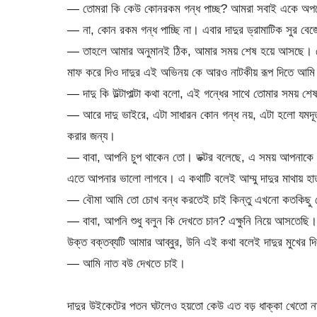
— তোমরা কি কেউ কোনরকম গন্ধ পাচ্ছ? আমরা সবাই একে অপরের ম
— না, কোন রকম গন্ধ পাচ্ছি না। এবার দাদুর ড্রামাটিক সুর ব
— তাহলে আমার অনুমানই ঠিক, আমার সময় শেষ হয়ে আসছে। কেন
মাফ করে দিও দাদুর এই অভিনয় কে আরও নাটকীয় রূপ দিতে আম
— দাদু কি উল্টাপাল্টা কথা বলো, এই গন্ধের সাথে তোমার সময় শ
— আরে দাদু ভাইরে, এটা সাধারন কোন গন্ধ নয়, এটা হলো যমদূত 
করার জন্য।
— বাবা, আপনি চুপ থাকেন তো। ডক্টর বলেছে, এ সময় আপনাকে উল্টা
এতে আপনার ভালো লাগবে। এ কথাটি বলেই আম্মু দাদুর মাথায় হাত
— বৌমা আমি তো চোখ বন্ধ করতেই চাই কিন্তু এখনো কতকিছু দে
— বাবা, আপনি শুধু বলুন কি দেখতে চান? এক্ষুনি নিয়ে আসতেছি।
উক্ত বক্তব্যটি আমার আব্বুর, উনি এই কথা বলেই দাদুর মুখের দ
— আমি নাত বউ দেখতে চাই।
দাদুর উইকেটের পতন ঘটলেও হয়তো কেউ এত বড় ধাক্কা খেতো না