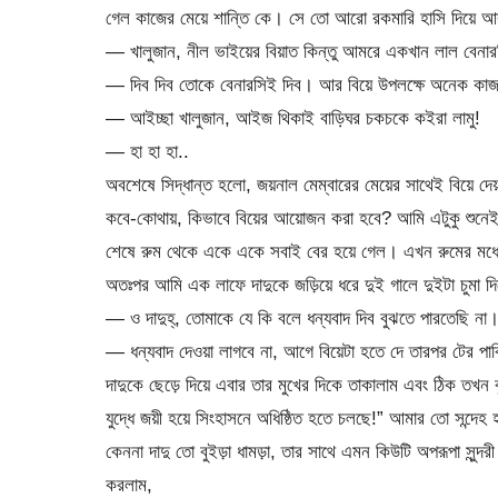
গেল কাজের মেয়ে শান্তি কে। সে তো আরো রকমারি হাসি দিয়ে আব
— খালুজান, নীল ভাইয়ের বিয়াত কিন্তু আমরে একখান লাল বেনা
— দিব দিব তোকে বেনারসিই দিব। আর বিয়ে উপলক্ষে অনেক কাজ, 
— আইচ্ছা খালুজান, আইজ থিকাই বাড়িঘর চকচকে কইরা লামু!
— হা হা হা..
অবশেষে সিদ্ধান্ত হলো, জয়নাল মেম্বারের মেয়ের সাথেই বিয়ে দে
কবে-কোথায়, কিভাবে বিয়ের আয়োজন করা হবে? আমি এটুকু শুনেই খু
শেষে রুম থেকে একে একে সবাই বের হয়ে গেল। এখন রুমের মধ্যে 
অতঃপর আমি এক লাফে দাদুকে জড়িয়ে ধরে দুই গালে দুইটা চুমা দি
— ও দাদুহ্, তোমাকে যে কি বলে ধন্যবাদ দিব বুঝতে পারতেছি না
— ধন্যবাদ দেওয়া লাগবে না, আগে বিয়েটা হতে দে তারপর টের পাব
দাদুকে ছেড়ে দিয়ে এবার তার মুখের দিকে তাকালাম এবং ঠিক তখন
যুদ্ধে জয়ী হয়ে সিংহাসনে অধিষ্ঠিত হতে চলছে!” আমার তো সন্দ
কেননা দাদু তো বুইড়া ধামড়া, তার সাথে এমন কিউটি অপরূপা সুন্দরী 
করলাম,