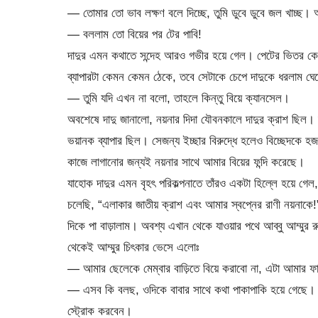
— তোমার তো ভাব লক্ষণ বলে দিচ্ছে, তুমি ডুবে ডুবে জল খাচ্ছ
— বললাম তো বিয়ের পর টের পাবি!
দাদুর এমন কথাতে সন্দেহ আরও গভীর হয়ে গেল। পেটের ভিতর কেম
ব্যাপারটা কেমন কেমন ঠেকে, তবে সেটাকে চেপে দাদুকে ধরলাম ঘেপ
— তুমি যদি এখন না বলো, তাহলে কিন্তু বিয়ে ক্যানসেল।
অবশেষে দাদু জানালো, নয়নার দিদা যৌবনকালে দাদুর ক্রাশ ছিল। 
ভয়ানক ব্যাপার ছিল। সেজন্য ইচ্ছার বিরুদ্ধে হলেও বিচ্ছেদকে হজ
কাজে লাগানোর জন্যই নয়নার সাথে আমার বিয়ের ফন্দি করেছে।
যাহোক দাদুর এমন বৃহৎ পরিকল্পনাতে তাঁরও একটা হিল্লে হয়ে 
চলেছি, “এলাকার জাতীয় ক্রাশ এবং আমার স্বপ্নের রাণী নয়নাকে!
দিকে পা বাড়ালাম। অবশ্য এখান থেকে যাওয়ার পথে আব্বু আম্মুর
থেকেই আম্মুর চিৎকার ভেসে এলোঃ
— আমার ছেলেকে মেম্বার বাড়িতে বিয়ে করাবো না, এটা আমার 
— এসব কি বলছ, ওদিকে বাবার সাথে কথা পাকাপাকি হয়ে গেছে। 
স্ট্রোক করবেন।