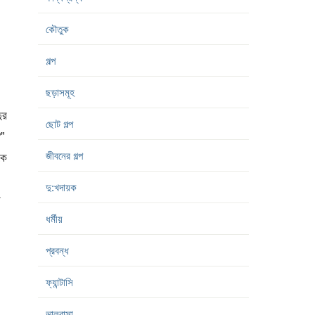
কৌতুক
গল্প
ছড়াসমূহ
ুর
ছোট গল্প
?”
জীবনের গল্প
কে
দু:খদায়ক
র
ধর্মীয়
প্রবন্ধ
ফ্যান্টাসি
ভালবাসা