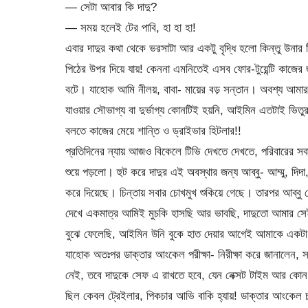
— সেটা আবার কি দাদু?
— সময় হলেই টের পাবি, হা হা হা!
এবার দাদুর কথা থেকে ভরসাটা আর একটু বৃদ্ধি হলো কিন্তু উনার 
পিঠের উপর দিয়ে যায়! কেননা এমনিতেই এসব ফোর-টুয়েন্টি কাজের 
বটে। যাহোক আমি নীলয়, বাবা- মায়ের বড় সন্তান। অবশ্য আম
যাওয়ার সৌভাগ্য বা দুর্ভাগ্য কোনটিই হয়নি, আইমিন এতটাই ভি
বলতে কাজের মেয়ে শান্তি ও ড্রাইভার হিটলার!!
প্রতিদিনের ন্যায় আজও বিকেলে টিভি দেখতে দেখতে, পরিবারের সবা
শুয়ে পড়লো। হুট করে দাদুর এই অবস্থার জন্য আব্বু- আম্মু, দিদা
করে দিয়েছে। চিন্তায় সবার চোখমুখ শুকিয়ে গেছে। তারপর আব্ব
দেখে একমাত্র আমিই মুচকি হাসছি আর ভাবছি, দাদুতো আমার সেই লে
বুঝে ফেলেছি, আইমিন উনি বুকে হাত দেয়ার আগেই আমাকে‌ একটা
যাহোক অতঃপর ডাক্তার আংকেল পরীক্ষা- নিরীক্ষা করে জানালেন, সম
নেই, তবে দাদুকে সেফ এ রাখতে হবে, যেন নেক্সট টাইম আর কোন স
ছিল কেবল ট্রেইলার, পিকচার আভি বাকি হ্যায়! ডাক্তার আংকেল চল