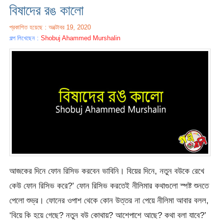
বিষাদের রঙ কালো
প্রকাশিত হয়েছে : অক্টোবর 19, 2020
গল্প লিখেছেন :
Shobuj Ahammed Murshalin
আজকের দিনে ফোন রিসিভ করবেন ভাবিনি। বিয়ের দিনে, নতুন বউকে রেখে
কেউ ফোন রিসিভ করে?’ ফোন রিসিভ করতেই নীলিমার কথাগুলো স্পষ্ট শুনতে
পেলো শুভ্র। ফোনের ওপাশ থেকে কোন উত্তর না পেয়ে নীলিমা আবার বলল,
‘বিয়ে কি হয়ে গেছে? নতুন বউ কোথায়? আশেপাশে আছে? কথা বলা যাবে?’