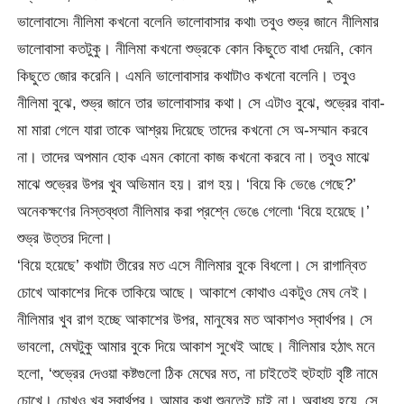
ভালোবাসে৷ নীলিমা কখনো বলেনি ভালোবাসার কথা৷ তবুও শুভ্র জানে নীলিমার
ভালোবাসা কতটুকু। নীলিমা কখনো শুভ্রকে কোন কিছুতে বাধা দেয়নি, কোন
কিছুতে জোর করেনি। এমনি ভালোবাসার কথাটাও কখনো বলেনি। তবুও
নীলিমা বুঝে, শুভ্র জানে তার ভালোবাসার কথা। সে এটাও বুঝে, শুভ্রের বাবা-
মা মারা গেলে যারা তাকে আশ্রয় দিয়েছে তাদের কখনো সে অ-সম্মান করবে
না। তাদের অপমান হোক এমন কোনো কাজ কখনো করবে না। তবুও মাঝে
মাঝে শুভ্রের উপর খুব অভিমান হয়। রাগ হয়। ‘বিয়ে কি ভেঙে গেছে?’
অনেকক্ষণের নিস্তব্ধতা নীলিমার করা প্রশ্নে ভেঙে গেলো৷ ‘বিয়ে হয়েছে।’
শুভ্র উত্তর দিলো।
‘বিয়ে হয়েছে’ কথাটা তীরের মত এসে নীলিমার বুকে বিধলো। সে রাগান্বিত
চোখে আকাশের দিকে তাকিয়ে আছে। আকাশে কোথাও একটুও মেঘ নেই।
নীলিমার খুব রাগ হচ্ছে আকাশের উপর, মানুষের মত আকাশও স্বার্থপর। সে
ভাবলো, মেঘটুকু আমার বুকে দিয়ে আকাশ সুখেই আছে। নীলিমার হঠাৎ মনে
হলো, ‘শুভ্রের দেওয়া কষ্টগুলো ঠিক মেঘের মত, না চাইতেই হুটহাট বৃষ্টি নামে
চোখে। চোখও খুব স্বার্থপর। আমার কথা শুনতেই চাই না। অবাধ্য হয়ে, সে