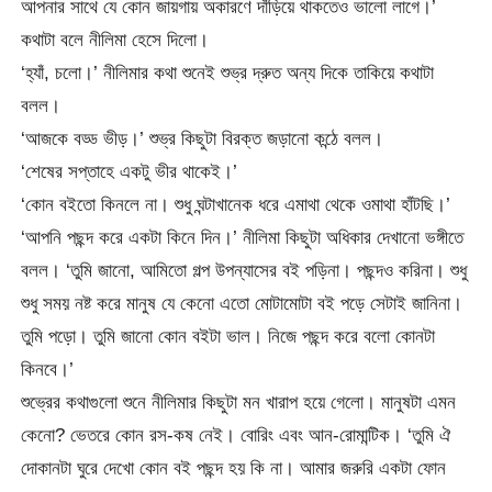
আপনার সাথে যে কোন জায়গায় অকারণে দাঁড়িয়ে থাকতেও ভালো লাগে।’
কথাটা বলে নীলিমা হেসে দিলো।
‘হ্যাঁ, চলো।’ নীলিমার কথা শুনেই শুভ্র দ্রুত অন্য দিকে তাকিয়ে কথাটা
বলল।
‘আজকে বড্ড ভীড়।’ শুভ্র কিছুটা বিরক্ত জড়ানো কন্ঠে বলল।
‘শেষের সপ্তাহে একটু ভীর থাকেই।’
‘কোন বইতো কিনলে না। শুধু ঘন্টাখানেক ধরে এমাথা থেকে ওমাথা হাঁটছি।’
‘আপনি পছন্দ করে একটা কিনে দিন।’ নীলিমা কিছুটা অধিকার দেখানো ভঙ্গীতে
বলল। ‘তুমি জানো, আমিতো গল্প উপন্যাসের বই পড়িনা। পছন্দও করিনা। শুধু
শুধু সময় নষ্ট করে মানুষ যে কেনো এতো মোটামোটা বই পড়ে সেটাই জানিনা।
তুমি পড়ো। তুমি জানো কোন বইটা ভাল। নিজে পছন্দ করে বলো কোনটা
কিনবে।’
শুভ্রের কথাগুলো শুনে নীলিমার কিছুটা মন খারাপ হয়ে গেলো। মানুষটা এমন
কেনো? ভেতরে কোন রস-কষ নেই। বোরিং এবং আন-রোমান্টিক। ‘তুমি ঐ
দোকানটা ঘুরে দেখো কোন বই পছন্দ হয় কি না। আমার জরুরি একটা ফোন