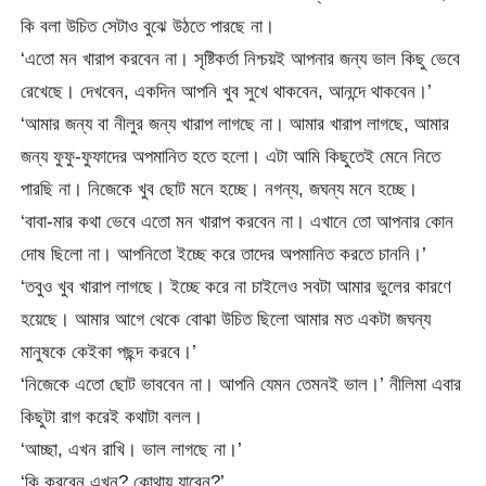
কি বলা উচিত সেটাও বুঝে উঠতে পারছে না।
‘এতো মন খারাপ করবেন না। সৃষ্টিকর্তা নিশ্চয়ই আপনার জন্য ভাল কিছু ভেবে
রেখেছে। দেখবেন, একদিন আপনি খুব সুখে থাকবেন, আনন্দে থাকবেন।’
‘আমার জন্য বা নীলুর জন্য খারাপ লাগছে না। আমার খারাপ লাগছে, আমার
জন্য ফুফু-ফুফাদের অপমানিত হতে হলো। এটা আমি কিছুতেই মেনে নিতে
পারছি না। নিজেকে খুব ছোট মনে হচ্ছে। নগন্য, জঘন্য মনে হচ্ছে।
‘বাবা-মার কথা ভেবে এতো মন খারাপ করবেন না। এখানে তো আপনার কোন
দোষ ছিলো না। আপনিতো ইচ্ছে করে তাদের অপমানিত করতে চাননি।’
‘তবুও খুব খারাপ লাগছে। ইচ্ছে করে না চাইলেও সবটা আমার ভুলের কারণে
হয়েছে। আমার আগে থেকে বোঝা উচিত ছিলো আমার মত একটা জঘন্য
মানুষকে কেইকা পছন্দ করবে।’
‘নিজেকে এতো ছোট ভাববেন না। আপনি যেমন তেমনই ভাল।’ নীলিমা এবার
কিছুটা রাগ করেই কথাটা বলল।
‘আচ্ছা, এখন রাখি। ভাল লাগছে না।’
‘কি করবেন এখন? কোথায় যাবেন?’