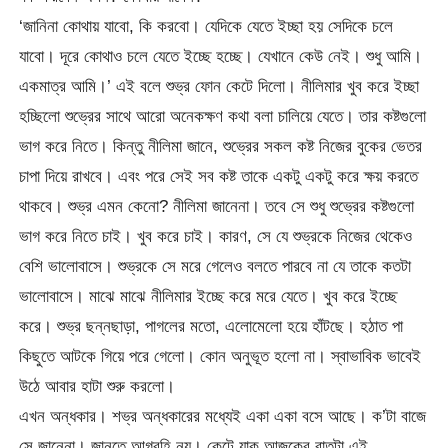
‘জানিনা কোথায় যাবো, কি করবো। যেদিকে যেতে ইচ্ছা হয় সেদিকে চলে
যাবো। দূরে কোথাও চলে যেতে ইচ্ছে হচ্ছে। যেখানে কেউ নেই। শুধু আমি।
একমাত্র আমি।’ এই বলে শুভ্র ফোন কেটে দিলো। নীলিমার খুব করে ইচ্ছা
হচ্ছিলো শুভ্রের সাথে আরো অনেকক্ষণ কথা বলা চালিয়ে যেতে। তার কষ্টগুলো
ভাগ করে নিতে। কিন্তু নীলিমা জানে, শুভ্রের সকল কষ্ট নিজের বুকের ভেতর
চাপা দিয়ে রাখবে। এবং পরে সেই সব কষ্ট তাকে একটু একটু করে ক্ষয় করতে
থাকবে। শুভ্র এমন কেনো? নীলিমা জানেনা। তবে সে শুধু শুভ্রের কষ্টগুলো
ভাগ করে নিতে চাই। খুব করে চাই। কারণ, সে যে শুভ্রকে নিজের থেকেও
বেশি ভালোবাসে। শুভ্রকে সে মরে গেলেও বলতে পারবে না যে তাকে কতটা
ভালোবাসে। মাঝে মাঝে নীলিমার ইচ্ছে করে মরে যেতে। খুব করে ইচ্ছে
করে। শুভ্র ছন্নছাড়া, পাগলের মতো, এলোমেলো হয়ে হাঁটছে। হঠাত পা
কিছুতে আটকে গিয়ে পরে গেলো। কোন অনুভূত হলো না। স্বাভাবিক ভাবেই
উঠে আবার হাটা শুরু করলো।
এখন অন্ধকার। শভ্র অন্ধকারের মধ্যেই একা একা বসে আছে। ক’টা বাজে
সে জানেনা। জানতে আগ্রহি নয়। কেটে যাক আজকের রাতটা এই