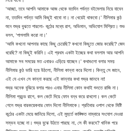
নিয়ে যাবো।’
‘আচ্ছা, তবে আপনি আমাকে আজ থেকে যতদিন পর্যন্ত বইমেলায় নিয়ে যাবেন
না, ততদিন পর্যন্ত আমি কিছুই খাবো না। না খেয়েই থাকবো।’ নীলিমার কন্ঠ
শুনে শুভ্র বুঝতে পারলো- কন্ঠের মধ্যে রাগ, অভিমান, অভিযোগ মিশ্রিত। শুভ
বলল, ‘পাগলামি করো না।’
‘আমি কখনো আপনার কাছে কিছু চেয়েছি? কখনো কিছুতে জোর করেছি? জেদ
ধরেছি? না কিছুই করিনি। এই প্রথম একটা ইচ্ছের কথা বললাম আর আপনি
আমাকে সব সময়ের মত এবারও এড়িয়ে যাচ্ছেন।’ কথাগুলো বলার সময়
নীলিমার কন্ঠ ভারি হয়ে উঠলো, নীলিমা কান্না করে দিলো। কিন্তু সে জানে,
এই যে এখন সে কান্না করছে এই কান্নার কথা শুভ্র জানবে না!
শুভ্র অনেক বুঝিয়ে বলার পরও এবার নীলিমা কোন কথাই শুনতে রাজি না।
নীলিমা প্রচন্ড রাগে, কল কেটে দিয়ে ফোন বন্ধ করে রাখলো। কল কেটে
গেলে শুভ্র বারকয়েকবার ফোন দিলো নীলিমাকে। প্রতিবার ওপাশ থেকে মিষ্টি
কন্ঠের একটা মেয়ে জানিয়ে দিলো, এই মুহুর্তে কাঙ্ক্ষিত নাম্বারে সংযোগ দেওয়া
সম্ভব হচ্ছে না। শুভ্র বুঝে উঠতে পারছে না, সে কী করবে? খানিক পরে