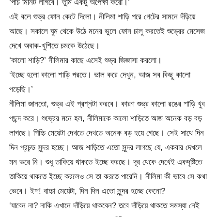
‘পাঁচ মিনিট লাগবে। তুমি একটু অপেক্ষা করো।’
এই বলে শুভ্র ফোন কেটে দিলো। নীলিমা শাড়ি পরে গেটের সামনে দঁড়িয়ে
আছে। সকালে ঘুম থেকে উঠে মনের ভুলে ফোন চালু করতেই শুভ্রের মেসেজ
দেখে অবাক-খুশিতে চমকে উঠেছে।
‘কালো শাড়ি?’ নীলিমার কাছে এসেই শুভ্র জিজ্ঞাসা করলো।
‘ইচ্ছে হলো কালো শাড়ি পরতে। ভাল করে দেখুন, আজ সব কিছু কালো
পড়েছি।’
নীলিমা জানতো, শুভ্র এই প্রশ্নটা করবে। কারণ শুভ্র কালো রঙের শাড়ি খুব
পছন্দ করে। শুভ্রের মনে হল, নীলিমাকে কালো শাড়িতে আজ অনেক বড় বড়
লাগছে। পিচ্চি মেয়েটা দেখতে দেখতে অনেক বড় হয়ে গেছে। সেই সাথে দিন
দিন প্রচন্ড সুন্দর হচ্ছে। আজ শাড়িতে এতো সুন্দর লাগছে যে, একবার দেখলে
মন ভরে নি। শুধু তাকিয়ে থাকতে ইচ্ছে করছে। দূর থেকে দেখেই একদৃষ্টিতে
তাকিয়ে থাকতে ইচ্ছে করলেও সে তা করতে পারেনি। নীলিমা কী ভাবে সে কথা
ভেবে। ইশ! বাচ্চা মেয়েটা, দিন দিন এতো সুন্দর হচ্ছে কেনো?
‘যাবেন না? নাকি এখানে দাঁড়িয়ে থাকবেন? তবে দাঁড়িয়ে থাকতে সমস্যা নেই