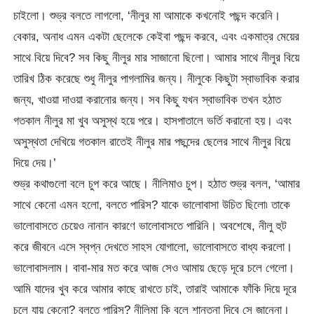
চাইলো। শুভ্র বলতে লাগলো, ‘নীলুর মা আমাকে কখনোই পছন্দ করেনি।
বেকার, অনাধ এমন একটা ছেলেকে কেইবা পছন্দ করবে, এবং একমাত্র মেয়ের
সাথে বিয়ে দিবে? সব কিছু নীলুর মার সাজানো ছিলো। আমার সাথে নীলুর বিয়ে
তারিখ ঠিক করেছে শুধু নীলুর পাগলামির জন্য। নীলুকে কিছুটা স্বাভাবিক করার
জন্য, খাওয়া দাওয়া করানোর জন্য। সব কিছু যখন স্বাভাবিক তখন হঠাত
গতকাল নীলুর মা খুব অসুস্থ হয়ে পরে। হাসপাতালে ভর্তি করানো হয়। এবং
অসুস্থতা দেখিয়ে গতকাল রাতেই নীলুর মার পছন্দের ছেলের সাথে নীলুর বিয়ে
দিয়ে দেয়।’
শুভ্র কথাগুলো বলে চুপ করে আছে। নীলিমাও চুপ। হঠাত শুভ্র বলল, ‘আমার
সাথে কেনো এমন হলো, বলতে পারিস? যাকে ভালোবাসা উচিত ছিলো৷ তাকে
ভালোবাসতে চেয়েও নানান কারণে ভালোবাসতে পারিনি। অবশেষে, নীলু হুট
করে জীবনে এসে স্বপ্ন দেখতে সাহস যোগালো, ভালোবাসতে বাধ্য করলো।
ভালোবাসলাম। বাবা-মার মত করে আজ সেও আমায় ছেড়ে দূরে চলে গেলো।
আমি যাদের খুব করে আমার কাছে রাখতে চাই, তারাই আমাকে ফাঁকি দিয়ে দূরে
চলে যায় কেনো? বলতে পারিস? নীলিমা কি বলে শান্তনা দিবে সে জানেনা।