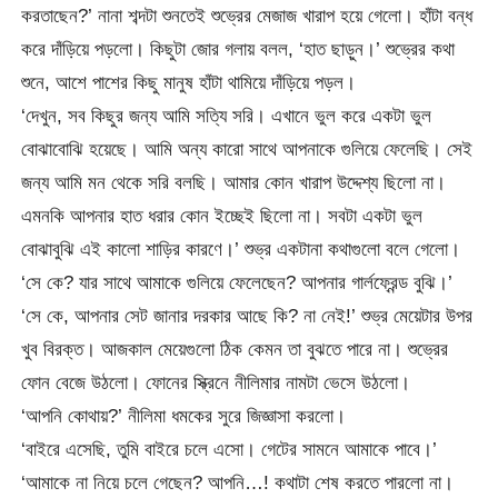
করতাছেন?’ নানা শব্দটা শুনতেই শুভ্রের মেজাজ খারাপ হয়ে গেলো। হাঁটা বন্ধ
করে দাঁড়িয়ে পড়লো। কিছুটা জোর গলায় বলল, ‘হাত ছাড়ুন।’ শুভ্রের কথা
শুনে, আশে পাশের কিছু মানুষ হাঁটা থামিয়ে দাঁড়িয়ে পড়ল।
‘দেখুন, সব কিছুর জন্য আমি সত্যি সরি। এখানে ভুল করে একটা ভুল
বোঝাবোঝি হয়েছে। আমি অন্য কারো সাথে আপনাকে গুলিয়ে ফেলেছি। সেই
জন্য আমি মন থেকে সরি বলছি। আমার কোন খারাপ উদ্দেশ্য ছিলো না।
এমনকি আপনার হাত ধরার কোন ইচ্ছেই ছিলো না। সবটা একটা ভুল
বোঝাবুঝি এই কালো শাড়ির কারণে।’ শুভ্র একটানা কথাগুলো বলে গেলো।
‘সে কে? যার সাথে আমাকে গুলিয়ে ফেলেছেন? আপনার গার্লফ্রেন্ড বুঝি।’
‘সে কে, আপনার সেট জানার দরকার আছে কি? না নেই!’ শুভ্র মেয়েটার উপর
খুব বিরক্ত। আজকাল মেয়েগুলো ঠিক কেমন তা বুঝতে পারে না। শুভ্রের
ফোন বেজে উঠলো। ফোনের স্ক্রিনে নীলিমার নামটা ভেসে উঠলো।
‘আপনি কোথায়?’ নীলিমা ধমকের সুরে জিজ্ঞাসা করলো।
‘বাইরে এসেছি, তুমি বাইরে চলে এসো। গেটের সামনে আমাকে পাবে।’
‘আমাকে না নিয়ে চলে গেছেন? আপনি…! কথাটা শেষ করতে পারলো না।