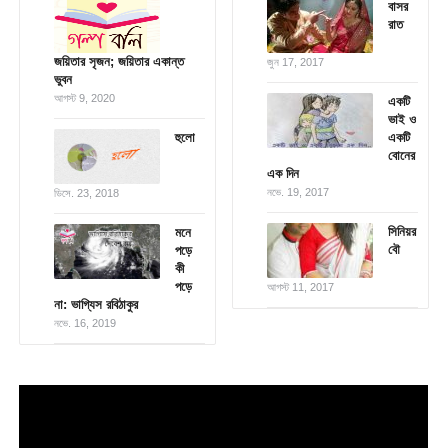
বাসর
রাত
জয়িতার সৃজন; জয়িতার একান্ত
জুন 17, 2017
ভুবন
আগস্ট 9, 2020
একটি
ভাই ও
হুলো
একটি
বোনের
এক দিন
নভে. 19, 2017
ডিসে. 23, 2018
সিনিয়র
মনে
বৌ
পড়ে
কী
পড়ে
আগস্ট 11, 2017
না: ভাগ্যিস রবিঠাকুর
নভে. 16, 2019