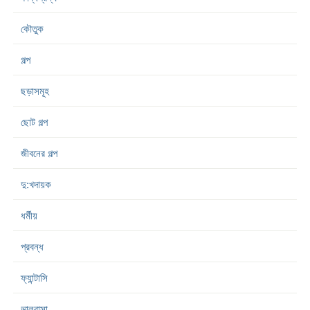
কৌতুক
গল্প
ছড়াসমূহ
ছোট গল্প
জীবনের গল্প
দু:খদায়ক
ধর্মীয়
প্রবন্ধ
ফ্যান্টাসি
ভালবাসা