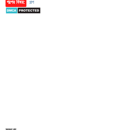
গল্পের বিষয়:
গল্প
অনুরূপ গল্প