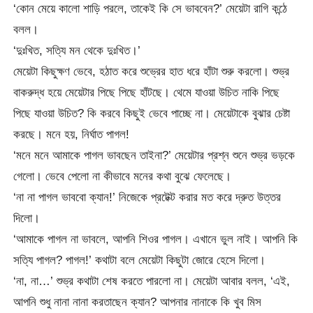
‘কোন মেয়ে কালো শাড়ি পরলে, তাকেই কি সে ভাববেন?’ মেয়েটা রাগি কন্ঠে
বলল।
‘দুঃখিত, সত্যি মন থেকে দুঃখিত।’
মেয়েটা কিছুক্ষণ ভেবে, হঠাত করে শুভ্রের হাত ধরে হাঁটা শুরু করলো। শুভ্র
বাকরুদ্ধ হয়ে মেয়েটার পিছে পিছে হাঁটছে। থেমে যাওয়া উচিত নাকি পিছে
পিছে যাওয়া উচিত? কি করবে কিছুই ভেবে পাচ্ছে না। মেয়েটাকে বুঝার চেষ্টা
করছে। মনে হয়, নির্ঘাত পাগল!
‘মনে মনে আমাকে পাগল ভাবছেন তাইনা?’ মেয়েটার প্রশ্ন শুনে শুভ্র ভড়কে
গেলো। ভেবে পেলো না কীভাবে মনের কথা বুঝে ফেলেছে।
‘না না পাগল ভাববো ক্যান!’ নিজেকে প্রটেক্ট করার মত করে দ্রুত উত্তর
দিলো।
‘আমাকে পাগল না ভাবলে, আপনি শিওর পাগল। এখানে ভুল নাই। আপনি কি
সত্যি পাগল? পাগল!’ কথাটা বলে মেয়েটা কিছুটা জোরে হেসে দিলো।
‘না, না…’ শুভ্র কথাটা শেষ করতে পারলো না। মেয়েটা আবার বলল, ‘এই,
আপনি শুধু নানা নানা করতাছেন ক্যান? আপনার নানাকে কি খুব মিস