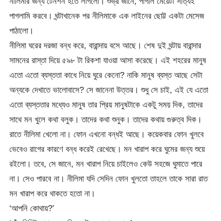
নীলিমার জন্য টেনশন হতে লাগলো। শুভ্র জানে, পাগলি মেয়েটা সত্যিই
পাগলামি করবে। ঘন্টাখানেক পর নীলিমাকে এক লাইনের ছোট্ট একটা মেসেজ
পাঠালো।
নীলিমা ঘরের দরজা বন্ধ করে, বারান্দায় বসে আছে। শেষ দুই ঘন্টায় বারান্দার
সামনের রাস্তা দিয়ে ৫৯৮ টা রিকশা যাওয়া আসা করেছে। এই শহরের মানুষ
এতো এতো ব্যস্ততা কাধে নিয়ে ঘুরে কেনো? নাকি মানুষ ব্যস্ত আছে সেটা
অন্যকে দেখাতে ভালোবাসে? সে জানেনা উত্তর। শুধু সে চাই, এই যে এতো
এতো ব্যস্ততার মধ্যেও মানুষ তার প্রিয় মানুষটাকে একটু সময় দিক, তাদের
সাথে মন খুলে কথা বলুক। তাদের কথা শুনুক। তাদের কথায় গুরুত্ব দিক।
রাতে নীলিমা খেলো না। ফোন এখনো বন্ধই আছে। কয়েকবার ফোন খুলবে
ভেবেও রাগের কারণে বন্ধ করেই রেখেছে। মন খারাপ করে ঘুমের জন্য শুয়ে
রইলো। তবে, সে জানে, মন খারাপ নিয়ে চাইলেও কেউ সহজে ঘুমাতে পারে
না। সেও পারবে না। নীলিমা যদি সেদিন ফোন খুলতো তাহলে তাকে সারা রাত
মন খারাপ করে থাকতে হতো না।
‘আপনি কোথায়?’