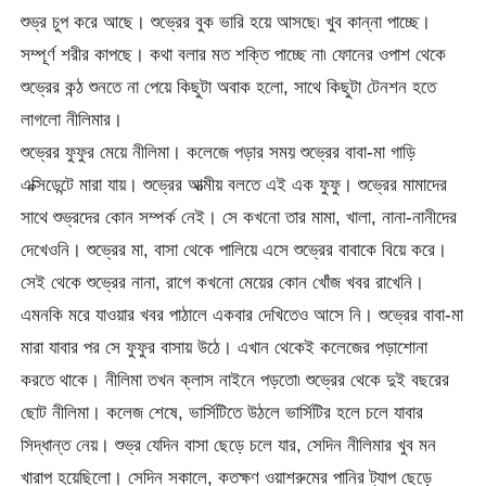
শুভ্র চুপ করে আছে। শুভ্রের বুক ভারি হয়ে আসছে৷ খুব কান্না পাচ্ছে।
সম্পূর্ণ শরীর কাপছে। কথা বলার মত শক্তি পাচ্ছে না৷ ফোনের ওপাশ থেকে
শুভ্রের কন্ঠ শুনতে না পেয়ে কিছুটা অবাক হলো, সাথে কিছুটা টেনশন হতে
লাগলো নীলিমার।
শুভ্রের ফুফুর মেয়ে নীলিমা। কলেজে পড়ার সময় শুভ্রের বাবা-মা গাড়ি
এক্সিডেন্টে মারা যায়। শুভ্রের আত্মীয় বলতে এই এক ফুফু। শুভ্রের মামাদের
সাথে শুভ্রদের কোন সম্পর্ক নেই। সে কখনো তার মামা, খালা, নানা-নানীদের
দেখেওনি। শুভ্রের মা, বাসা থেকে পালিয়ে এসে শুভ্রের বাবাকে বিয়ে করে।
সেই থেকে শুভ্রের নানা, রাগে কখনো মেয়ের কোন খোঁজ খবর রাখেনি।
এমনকি মরে যাওয়ার খবর পাঠালে একবার দেখিতেও আসে নি। শুভ্রের বাবা-মা
মারা যাবার পর সে ফুফুর বাসায় উঠে। এখান থেকেই কলেজের পড়াশোনা
করতে থাকে। নীলিমা তখন ক্লাস নাইনে পড়তো৷ শুভ্রের থেকে দুই বছরের
ছোট নীলিমা। কলেজ শেষে, ভার্সিটিতে উঠলে ভার্সিটির হলে চলে যাবার
সিদ্ধান্ত নেয়। শুভ্র যেদিন বাসা ছেড়ে চলে যার, সেদিন নীলিমার খুব মন
খারাপ হয়েছিলো। সেদিন সকালে, কতক্ষণ ওয়াশরুমের পানির ট্যাপ ছেড়ে