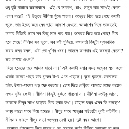
শুধু বৃষ্টি নামাতে ভালোবাসে। এই যে আকাশ, চোখ, মানুষ তার সাথেই কেনো
এমন করে? এই উত্তর নীলিমা খুঁজে পায়না। শুভ্রের বিয়ে হয়ে গেছে কথাটা
ভুলে, তার ইচ্ছে করে মেঘ ছাড়া আকাশ দেখতে, আকাশের দিকে তাকাতেই
আবার বিচ্ছিরি ভাবে সব কিছু মনে পরে যায়। শুভ্রের বিয়ে হয়ে গেছে! বিয়ে
হয়ে গেছে! নীলিমা সব ভুলে, সব কষ্ট লুকিয়ে, কথাবার্তা কিছুটা স্বাভাবিক
করার জন্য বলল, ‘এটা তো খুশির খবর। তাহলে আপনার এই অবস্থা কেনো?
ভয় লাগছে এখন?’
‘বিয়ে হয়েছে৷ তবে আমার সাথে না।’ এই কথাটা বলার সময় শুভ্রের মনে হলো
একটা আস্ত পাহার তার বুকের উপর এসে পড়েছে। বুকে ঘুমন্ত মেঘদলেরা
হঠাৎ উথাল-পাতাল ঝড় শুরু করেছে। চোখ দিয়ে বেড়িয়ে আসতে চাচ্ছে কয়েক
লক্ষ্য বৃষ্টির ফোটা। নীলিমা কিছুই বুঝতে পারলো না। নীলিমা যতটুকু জানে,
আজকে নীলুর সাথে শুভ্রের বিয়ে হবার কথা। তাহলে শুভ্র এসব কি বলছে?
অন্য কারো সাথে বিয়ে হয়েছে। নীলুর সাথে শুভ্রের পরিচয়টা খুবই নাটকীয়।
নীলিমার কারণে নীলুর সাথে শুভ্রের দেখা হয়। দুই বছর আগে।
‘আমাকে বইমেলায় নিয়ে যাবেন?’ সব সময়ের মতই নীলিমা ‘হ্যালো’ না বলে