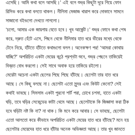
এসেছি। আমি কথা বলে আসছি।’ এই বলে শুভ্র কিছুটা দূরে গিয়ে ফোন
রিসিভ করে কথা বলতে থাকল। নীলিমা মেজাজ খারাপ করে দোকানে সামনে
সাজানো বইগুলো দেখতে লাগলো।
‘চলো, আমার এক জায়গায় যেতে হবে। খুব আর্জেন্ট।’ শুভ্র ফোনে কথা শেষ
করে, দ্রুত হেঁটে এসে, পিছন থেকে নীলিমার হাত ধরে ভীরের মধ্যে থেকে
টেনে নিয়ে, হাঁটতে হাঁটতে কথাগুলো বলল। অনেকক্ষণ পর! ‘আমরা কোথায়
যাচ্ছি?’ অপরিচিত একটা মেয়ের কন্ঠে প্রশ্নটা শুনে, শুভ্র পেছনে তাকিয়েই
বিব্রত বোধ করলো। সেই সাথে অবাক হয়ে তাকিয়ে রইলো।
মেয়েটা অচেনা একটা ছেলের পিছে পিছে হাঁটছে। ছেলেটা তার হাত ধরে
আছে। সে কিছু বলছে না। ছেলেটা এতো সুন্দর এবং কিউট কেনো? সেই
কথাই ভাবছে। সিমসাম একটা পুরনো শার্ট পরা, চোখে চশমা, হাতে একটা
ঘড়ি, তবে ঘড়ির সেকেন্ডের কাটা থেমে আছে। ছেলেটাকে কি জিজ্ঞাসা করা ঠিক
হবে ঘড়িটা নষ্ট কি না? না থাক। কি মনে করে আবার। সে ভাবছে, ছেলেটা
এতো আলতো করে কীভাবে অপরিচিত একটা মেয়ের হাত ধরে হাঁটছে? মনে হয়
ছেলেটার মেয়েদের হাত ধরে হাঁটার অনেক অভিজ্ঞতা আছে। তার খুব জানতে