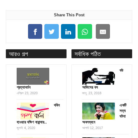
Share This Post
আরও গল্প
সর্বাধিক পঠিত
বউ
প্রত্যাবর্তন
অফিসের বস
এপ্রিল 23, 2020
জানু. 23, 2018
দখিন
একটি
সত্য
ঘটনা
হাওয়ার দক্ষিণ বারান্দায়..
অবলম্বনে
জুলাই 4, 2020
আগস্ট 12, 2017