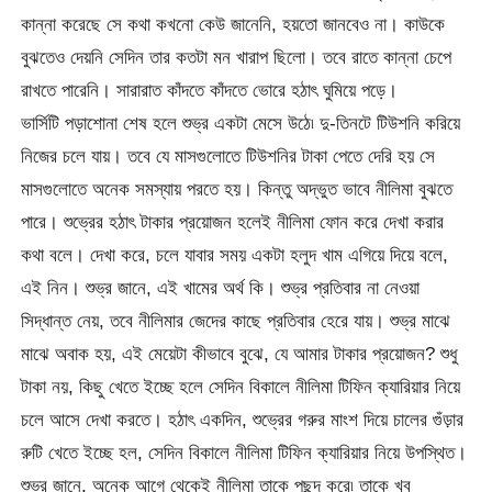
কান্না করেছে সে কথা কখনো কেউ জানেনি, হয়তো জানবেও না। কাউকে
বুঝতেও দেয়নি সেদিন তার কতটা মন খারাপ ছিলো। তবে রাতে কান্না চেপে
রাখতে পারেনি। সারারাত কাঁদতে কাঁদতে ভোরে হঠাৎ ঘুমিয়ে পড়ে।
ভার্সিটি পড়াশোনা শেষ হলে শুভ্র একটা মেসে উঠে৷ দু-তিনটে টিউশনি করিয়ে
নিজের চলে যায়। তবে যে মাসগুলোতে টিউশনির টাকা পেতে দেরি হয় সে
মাসগুলোতে অনেক সমস্যায় পরতে হয়। কিন্তু অদ্ভুত ভাবে নীলিমা বুঝতে
পারে। শুভ্রের হঠাৎ টাকার প্রয়োজন হলেই নীলিমা ফোন করে দেখা করার
কথা বলে। দেখা করে, চলে যাবার সময় একটা হলুদ খাম এগিয়ে দিয়ে বলে,
এই নিন। শুভ্র জানে, এই খামের অর্থ কি। শুভ্র প্রতিবার না নেওয়া
সিদ্ধান্ত নেয়, তবে নীলিমার জেদের কাছে প্রতিবার হেরে যায়। শুভ্র মাঝে
মাঝে অবাক হয়, এই মেয়েটা কীভাবে বুঝে, যে আমার টাকার প্রয়োজন? শুধু
টাকা নয়, কিছু খেতে ইচ্ছে হলে সেদিন বিকালে নীলিমা টিফিন ক্যারিয়ার নিয়ে
চলে আসে দেখা করতে। হঠাৎ একদিন, শুভ্রের গরুর মাংশ দিয়ে চালের গুঁড়ার
রুটি খেতে ইচ্ছে হল, সেদিন বিকালে নীলিমা টিফিন ক্যারিয়ার নিয়ে উপস্থিত।
শুভ্র জানে, অনেক আগে থেকেই নীলিমা তাকে পছন্দ করে৷ তাকে খুব