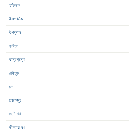
ইতিহাস
ইসলামিক
উপন্যাস
কবিতা
কাব্যগ্রন্থ
কৌতুক
গল্প
ছড়াসমূহ
ছোট গল্প
জীবনের গল্প