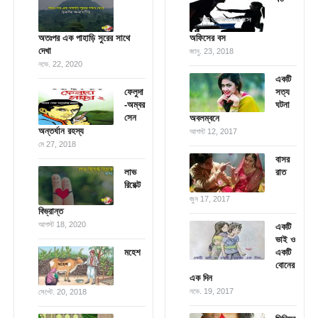
অতঃপর এক পাহাড়ি সুরের সাথে
অফিসের বস
দেখা
জানু. 23, 2018
নভে. 22, 2020
একটি
ফেলুদা
সত্য
-অম্বর
ঘটনা
সেন
অবলম্বনে
অন্তর্ধান রহস্য
আগস্ট 12, 2017
মে 27, 2018
বাসর
লাভ
রাত
রিয়েক্ট
জুন 17, 2017
বিভ্রান্ত
আগস্ট 18, 2020
একটি
ভাই ও
মহেশ
একটি
বোনের
এক দিন
নভে. 19, 2017
সেপ্টে. 20, 2018