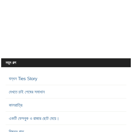
নতুন গল্প
বন্ধন Ties Story
দেখতে চাই শেষের সমাধান
কালরাত্রি
একটি ফেসবুক ও রাজার ছোট মেয়ে।
বিষন্ন রাত