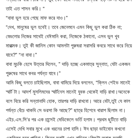
তাই এত শাসন করি। “
“বাবা ভুল হয়ে গেছে মাফ করে দাও।”
“দেখ, মানুষের ভুল হবেই। তবে জেনেশুনে এমন কিছু ভুল করা ঠিক না;
যেগুলোর নিজের সাথেই বেঈমানি করা, নিজেকে ঠকানো, এসব ভুল খুব
মারাত্মক। তুই কী জানিস কোন আমলটা পুরুষরা সরাসরি কবরে সাথে করে নিয়ে
যাবে?” “না বাবা।”
বাবা মুচকি হেসে উত্তর দিলেন, ” দাড়ি হচ্ছে একমাত্র সুন্নাত, যেটা একজন
পুরুষের সাথে কবর পর্যন্ত যাবে।”
আমি কিছু বলতে চাইছিলাম, বাবা থামিয়ে দিয়ে বললেন, “ক্লিন শেইভ মানেই
স্মার্ট টা। আদর্শ মুসলিমদের স্মার্টনেস মানেই যুবক থেকেই দাড়ি রাখা।অনেকে
বলে বিয়ে করি সন্তানাদি হোক, তারপর দাড়ি রাখবো। আরে বেটা,তুই যে কাল
পর্যন্ত বেঁচে থাকবি সে ভরসা কি আছে?” ছাত্র হিশেবে খারাপ ছিলাম না।
এইচ.এস.সি’র পর এক চান্সেই মেডিকেলে ভর্তি হলাম। প্রথম ছুটিতে বাড়ি
এসেই দেখি সবার মুখে এক ধরনের চাপা হাসি। ঈদ ছাড়া ভাইবোন কখনো