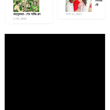
সিনিয়র
বৌ
মহানুভবতা- শেখ সাদির গল্প
আগস্ট 11, 2017
মে 29, 2018