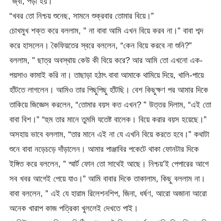
“জ্বী, পড়া হয়।”
“খবর তো নিশ্চয় শুনেছ, সামনে শুক্রবার তোমার বিয়ে।”
চোখমুখ শক্ত করে বললাম, ” না বাবা আমি এখন বিয়ে করব না।” বাবা শব্দ
করে হাসলেন। কৈফিয়তের স্বরে বললেন, “কেন বিয়ে করবে না শুনি?”
বললাম, ” ছাত্র অবস্থায় কেউ কী বিয়ে করে? আর আমি তো এখনো এক-
পয়সাও কামাই করি না। তাছাড়া হঠাৎ বাবা আমাকে থামিয়ে দিয়ে, খালি-পায়ে
হাঁটতে লাগলেন। আমিও তার পিছুপিছু হাঁটছি। বেশ কিছুক্ষণ পর আমার দিকে
তাকিয়ে জিজ্ঞেস করলেন, “তোমার বয়স কত এখন? ” উত্তর দিলাম, “এই তো
বাবা বিশ।” “হুম তার মানে তুমমি যতেষ্ট বালেক। বিয়ে করার বয়স হয়েছে।”
অসহায় ভাবে বললাম, “তার মানে এই না যে এখনি বিয়ে করতে হবে।” কথাটা
শুনে বাবা নড়েচড়ে দাঁড়ালেন। আমার পাঞ্জাবির পকেটে থাকা ফোনটার দিকে
ইঙ্গিত করে বললেন, ” স্মার্ট ফোন তো সাথেই আছে। নিশ্চয়’ই পেপারের আগে
সব খবর আগেই পেয়ে যাও।” আমি বাবার দিকে তাকালাম, কিছু বললাম না।
বাবা বললেন, ” এই যে হারাম রিলেশনশিপ, জিনা, ধর্ষণ, আরো অজানা আরো
অনেক খারাপ কাজ পত্রিকা খুললেই দেখতে পাই।