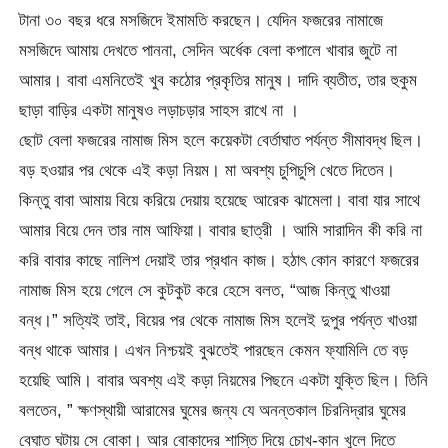
টানা ৩০ বছর ধরে মসজিদে ইমামতি করছেন। যেদিন ফজরের নামাজে
মসজিদে আমায় দেখতে পাননা, সেদিন অর্ধেক বেলা কপালে খাবার জুটে না
আমার। বাবা এমনিতেই খুব কঠোর প্রকৃতির মানুষ। দাদি ব্যতীত, তার হুকুম
ছাড়া বাড়ির একটা মানুষও লড়াচড়ার সাহস রাখে না ।
ছোট বেলা ফজরের নামাজ মিস হলে কয়েকটা বের্তাঘাত পর্যন্ত সীমাবদ্ধ ছিল।
বড় হওয়ার পর থেকে এই কড়া নিয়ম। মা অবশ্য চুপিচুপি খেতে দিতেন।
কিন্তু বাবা আমায় বিয়ে করিয়ে দেয়ায় হয়েছে আরেক ঝামেলা। বাবা যার সাথে
আমার বিয়ে দেন তার নাম আফিয়া। বাবার ছাত্রী । আমি সারাদিন কী করি না
করি বাবার কাছে নালিশ দেয়াই তার প্রধান কাজ। হঠাৎ কোন কারণে ফজরের
নামাজ মিস হয়ে গেলে সে কুটকুট করে হেসে বলত, “আজ কিন্তু খাওয়া
বন্ধ।” সত্যিই তাই, বিয়ের পর থেকে নামাজ মিস হলেই দুপুর পর্যন্ত খাওয়া
বন্ধ থাকে আমার। এখন নিশ্চয়ই বুঝতেই পারছেন কেমন ফ্যামিলি তে বড়
হয়েছি আমি। বাবার অবশ্য এই কড়া নিয়মের পিছনে একটা যুক্তি ছিল। তিনি
বলতেন, ” ক্ষণস্থায়ী আরামের ঘুমের জন্য যে অনন্তকাল চিরনিদ্রার ঘুমের
বেঘাত ঘটায় সে বোকা। আর বোকাদের শাস্তি দিয়ে চোখ-কান খুলে দিতে