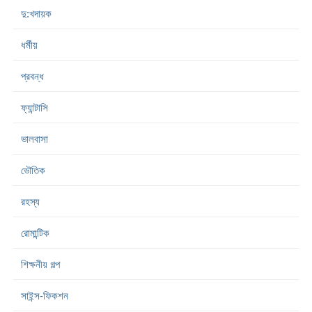
দু:খদায়ক
ধর্মীয়
প্রবন্ধ
ফ্যান্টাসি
ভালবাসা
ভৌতিক
রহস্য
রোমান্টিক
শিক্ষনীয় গল্প
সাইন্স-ফিকশন