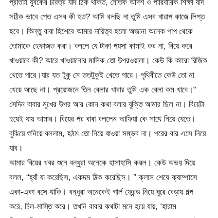
প্রতিটা যুবকের চরিত্র যদি ঠিক থাকত, নৈতিক আদর্শ ও পারিবারিক শিক্ষা যদি
সঠিক ভাবে পেত এসব কী হত? আমি বলছি না তুমি এসব খারাপ কাজে লিপ্ত
হবে। কিন্তু বাবা হিশেবে আমার দায়িত্ব হলো অজানা অনেক পাপ থেকে
তোমাকে হেফাজত করা। বললে যে টাকা পয়সা কামাই কর না, বিয়ে করে
খাওয়াবে কী? আরে খাওয়ানোর মালিক তো উপরওয়ালা। কেউ কি কারো রিজিক
খেতে পারে।যার যত টুকু সে ততটুকুই খেতে পারে। পৃথিবীতে কেউ তো না
খেয়ে আছে না। প্রয়োজনে তিন বেলার খাবার তুমি এক বেলা কম খাবে।”
সেদিন বাবার মুখের উপর আর কোন কথা বলার যুক্তি আমার ছিল না। বিয়েটা
হয়েই যায় আমার। বিয়ের পর বাবা বললেন আফিয়া কে সাথে নিয়ে যেতে।
বুঝিয়ে শুনিয়ে বললাম, হঠাৎ তো নিয়ে যাওয়া সম্ভব না। পরের বার এসে নিয়ে
যাব।
আমার বিয়ের খবর শুনে বন্ধুরা অনেকে হাসাহাসি করল। কেউ অভয় দিয়ে
বলল, “হ্যাঁ যা করেছিস, একদম ঠিক করেছিস। ” ক্লাস শেষে ক্যাম্পাসে
একা-একা বসে থাকি। বন্ধুরা অনেকেই গার্ল ফ্রেন্ড নিয়ে ঘুরে বেড়ায় গল্প
করে, চিল-মাস্তি করে। তখনি বাবার কথাটা মনে হয়ে যায়, ‘হারাম