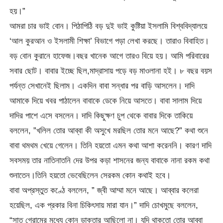
হয়।”
আমরা চার ভাই বোন। পিঠাপিঠি বড় দুই ভাই কুষ্টিয়া ইসলামি বিশ্ববিদ্যালয়ে
‘আল কুরআন ও ইসলামী শিক্ষা’ বিভাগে পড়া লেখা করছে। তারাও বিবাহিত।
বড় বোন কুরানে হাফেজ।বছর খানেক আগে তারও বিয়ে হয়। আমি পরিবারের
সবার ছোট। বাবার ইচ্ছে ছিল,মাদ্রাসায় পড়ে বড় মাওলানা হই। ৮ বছর বয়স
পর্যন্ত সেখানেই ছিলাম। একদিন বাবা সন্ধার পর বাড়ি আসলেন। দাদি
আমাকে দিয়ে খবর পাঠালেন বাবাকে ডেকে নিয়ে আসতে। বাবা সালাম দিয়ে
দাদির পাশে এসে বসলেন। দাদি কিছুক্ষণ চুপ থেকে বাবার দিকে তাকিয়ে
বললেন, ”খলিল তোর আব্বা কী অসুখে মরছিল তোর মনে আছে?” কথা শুনে
বাবা থমথম খেয়ে গেলেন। তিনি হয়তো এমন কথা আশা করেননি। কারণ দাদি
সবসময় তার নাতিনাতনি দের উপর কড়া শাসনের জন্য বাবাকে নানা রকম কথা
শুনাতেন।তিনি হয়তো ভেবেছিলেন সেরকম কোন কথাই হবে।
বাবা অপ্রস্তুত কণ্ঠে বললেন, ” জ্বী আম্মা মনে আছে। আব্বার কলেরা
হয়েছিল, এক প্রকার বিনা চিকিৎসায় মারা যান।” দাদি চোখমুছে বললেন,
“সাত গেরামের মধ্যে কোন ডাক্তার আছিলো না। যদি থাকতো তোর আব্বা