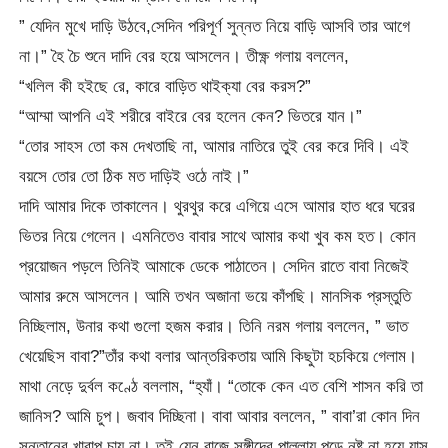
” যেদিন মুখে দাড়ি উঠবে,সেদিন পরিপূর্ণ সুন্নত নিয়ে বাড়ি আসবি তার আগে
না।” হৈ চৈ শুনে দাদি বের হয়ে আসলেন। তীক্ষ্ণ গলায় বললেন,
“খলিল কী হইছে রে, কারে বাড়িত থাইক্যা বের করস?”
“আম্মা আপনি এই শরীরে বাইরে বের হলেন কেন? ভিতরে যান।”
“তোর সাহস তো কম দেখতাছি না, আমার নাতিরে তুই বের করে দিবি। এই
বয়সে তোর তো ঠিক মত দাড়িই ওঠে নাই।”
দাদি আমার দিকে তাকালেন। থুরথুর করে এগিয়ে এসে আমার হাত ধরে ঘরের
ভিতর নিয়ে গেলেন। এমনিতেও বাবার সাথে আমার কথা খুব কম হত। কোন
প্রয়োজন পড়লে তিনিই আমাকে ডেকে পাঠাতেন। সেদিন রাতে বাবা নিজেই
আমার রুমে আসলেন। আমি তখন অজানা ভয়ে কাঁপছি। মানসিক প্রস্তুতি
নিচ্ছিলাম, উনার কথা গুলো হজম করার। তিনি নরম গলায় বললেন, ” ভাত
খেয়েছিস বাবা?”তাঁর কথা বলার আন্তরিকতায় আমি কিছুটা হচকিয়ে গেলাম।
মাথা নেড়ে দুর্বল কণ্ঠে বললাম, “হ্যাঁ। “তোকে কেন এত বেশি শাসন করি তা
জানিস? আমি চুপ। জবাব দিচ্ছিনা। বাবা আবার বললেন, ” বাবা’রা কোন দিন
সন্তানের খারাপ চায় না। তুই যেন বাজে সঙ্গীদের পাল্লায় পড়ে নষ্ট না হয়ে যাস