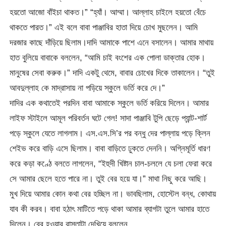
হয়তো আজো বাঁইচা থাকত।” “হ্যাঁ। আম্মা। আল্লাহ চাইলে হয়তো বেঁচে
থাকতে পারত।” এই বলে বাবা পাঞ্জাবির হাতা দিয়ে চোখ মুছলেন। আমি
দরজার কাছে দাঁড়িয়ে ছিলাম।দাদি আমাকে পাশে এনে বসালেন। আমার মাথায়
হাত বুলিয়ে বাবাকে বললেন, “আমি চাই বংশের এক পোলা ডাক্তার হোক।
মানুষের সেবা করুক।” দাদি একটু থেমে, বাবার চোখের দিকে তাকালেন। “তুই
আবদুল্লাহ কে মাদ্রাসায় না পড়িয়ে স্কুলে ভর্তি করে দে।”
দাদির এক কথাতেই পরদিন বাবা আমাকে স্কুলে ভর্তি করিয়ে দিলেন। আমার
লাইফ স্টাইলে আমূল পরিবর্তন ঘটে গেল! সাদা পাঞ্জাবি টুপি ছেড়ে প্যান্ট-শার্ট
পড়ে স্কুলে যেতে লাগলাম। এস.এস.সি’র পর বন্ধু দের পাল্লায় পড়ে ক্লিন
শেইভ করে বাড়ি এসে ছিলাম। বাবা বাড়িতে ঢুকতে দেননি। অগ্নিমূর্তি ধারণ
করে কড়া কণ্ঠে বলতে লাগলেন, “ইহুদী খিষ্টান চাল-চললে যে চলা ফেরা করে
সে আমার ছেলে হতে পারে না। তুই বের হয়ে যা।” মাথা নিছু করে আছি।
মুখ দিয়ে আমার কোন কথা বের হচ্ছিল না। ভাবছিলাম, হোস্টেল বন্ধ, কোথায়
যাব কী করব। বাবা হঠাৎ মাটিতে পড়ে থাকা আমার ব্যাগটা তুলে আমার হাতে
দিলেন। বের হওয়ার রাস্তাটা দেখিয়ে বললেন,