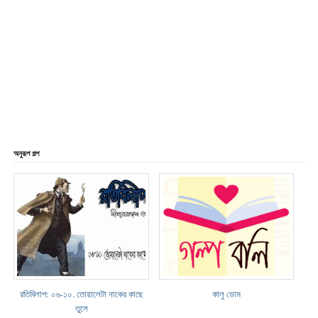
অনুরূপ গল্প
রতিবিলাপ: ০৬-১০. তোয়ালেটা নাকের কাছে
কালু ডোম
তুলে