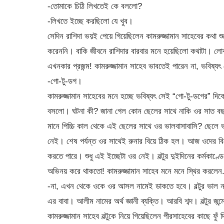
-তোমাকে চিঠি লিখতেই কে বললো?
-লিখতে ইচ্ছে করছিলো যে খুব।
সেদিন রাশিদা ভয়ই পেয়ে গিয়েছিলেন কামরুজ্জামান সাহেবের কথ
করেননি। বাকি জীবনে রাশিদার বারবার মনে হয়েছিলো কথাটা। লো
এখনকার প্রজন্ম! কামরুজ্জামান সাহেব ভাবতেই পারেন না, ভবিষ্য
-গো-টু-ডগ।
কামরুজ্জামান সাহেবের মনে হচ্ছে ভবিষ্যৎ সেই “গো-টু-ডগের” দিক
বসলো। ঘটনা কী? জানা গেল কোন ছেলের সাথে নাকি ওর সাত বছরে
মানে পিচ্চি কাল থেকে এই ছেলের সাথে ওর ভালবাসাবাসি? ছেলে 
নেই। শেষ পর্যন্ত ওর সাথেই রুনার বিয়ে ঠিক হল। আজ ওদের বিয়ে
করতে পারে। শুধু এই ইচ্ছেটা ওর নেই। বল্টুর দুইদিনের কর্মকাণ্ডে
অভিনয় করে থাকতো! কামরুজ্জামান সাহেব মনে মনে স্থির করলেন.
-না, এখন থেকে ওকে ওর আসল নামেই ডাকতে হবে। বল্টুর ভাল নাম
এর বাবা। আলীম নামের অর্থ জ্ঞানী ব্যক্তি। আরবি শব্দ। বল্টুর জ
কামরুজ্জামান সাহেব বল্টুকে নিয়ে গিয়েছিলেন পীরসাহেবের কাছে ফ