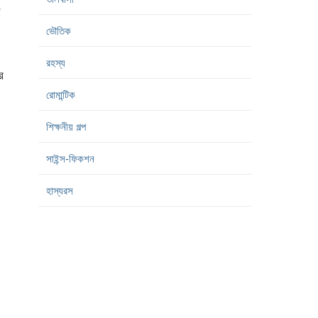
ই
ভৌতিক
রহস্য
ে
রোমান্টিক
শিক্ষনীয় গল্প
সাইন্স-ফিকশন
হাস্যরস