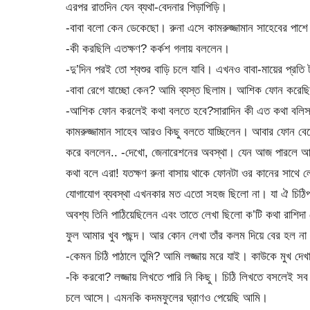
এরপর রাতদিন যেন ব্যথা-বেদনার পিড়াপিড়ি।
-বাবা বলো কেন ডেকেছো। রুনা এসে কামরুজ্জামান সাহেবের পাশে
-কী করছিলি এতক্ষণ? কর্কশ গলায় বললেন।
-দু’দিন পরই তো শ্বশুর বাড়ি চলে যাবি। এখনও বাবা-মায়ের প্রত
-বাবা রেগে যাচ্ছো কেন? আমি ব্যস্ত ছিলাম। আশিক ফোন করে
-আশিক ফোন করলেই কথা বলতে হবে?সারাদিন কী এত কথা বলিস
কামরুজ্জামান সাহেব আরও কিছু বলতে যাচ্ছিলেন। আবার ফোন ব
করে বললেন.. -দেখো, জেনারেশনের অবস্থা। যেন আজ পারলে আজই
কথা বলে এরা! যতক্ষণ রুনা বাসায় থাকে ফোনটা ওর কানের সাথে লে
যোগাযোগ ব্যবস্থা এখনকার মত এতো সহজ ছিলো না। যা ঐ চিঠিপত্
অবশ্য তিনি পাঠিয়েছিলেন এবং তাতে লেখা ছিলো ক’টি কথা রাশিদ
ফুল আমার খুব পছন্দ। আর কোন লেখা তাঁর কলম দিয়ে বের হল না। 
-কেমন চিঠি পাঠালে তুমি? আমি লজ্জায় মরে যাই। কাউকে মুখ দেখা
-কি করবো? লজ্জায় লিখতে পারি নি কিছু। চিঠি লিখতে বসলেই স
চলে আসে। এমনকি কদমফুলের ঘ্রাণও পেয়েছি আমি।