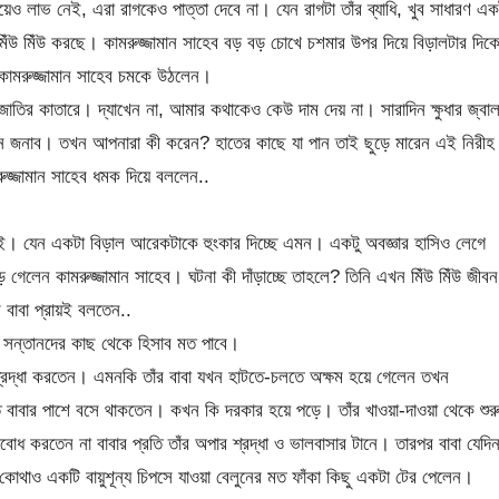
লাভ নেই, এরা রাগকেও পাত্তা দেবে না। যেন রাগটা তাঁর ব্যাধি, খুব সাধারণ এক
 মিঁউ মিঁউ করছে। কামরুজ্জামান সাহেব বড় বড় চোখে চশমার উপর দিয়ে বিড়ালটার দিক
 কামরুজ্জামান সাহেব চমকে উঠলেন।
ির কাতারে। দ্যাখেন না, আমার কথাকেও কেউ দাম দেয় না। সারাদিন ক্ষুধার জ্বাল
িন জনাব। তখন আপনারা কী করেন? হাতের কাছে যা পান তাই ছুড়ে মারেন এই নিরীহ
জ্জামান সাহেব ধমক দিয়ে বললেন..
। যেন একটা বিড়াল আরেকটাকে হুংকার দিচ্ছে এমন। একটু অবজ্ঞার হাসিও লেগে
গেলেন কামরুজ্জামান সাহেব। ঘটনা কী দাঁড়াচ্ছে তাহলে? তিনি এখন মিঁউ মিঁউ জীবন
 বাবা প্রায়ই বলতেন..
ের সন্তানদের কাছ থেকে হিসাব মত পাবে।
 শ্রদ্ধা করতেন। এমনকি তাঁর বাবা যখন হাটতে-চলতে অক্ষম হয়ে গেলেন তখন
াত বাবার পাশে বসে থাকতেন। কখন কি দরকার হয়ে পড়ে। তাঁর খাওয়া-দাওয়া থেকে শুর
োধ করতেন না বাবার প্রতি তাঁর অপার শ্রদ্ধা ও ভালবাসার টানে। তারপর বাবা যেদি
কোথাও একটি বায়ুশূন্য চিপসে যাওয়া বেলুনের মত ফাঁকা কিছু একটা টের পেলেন।