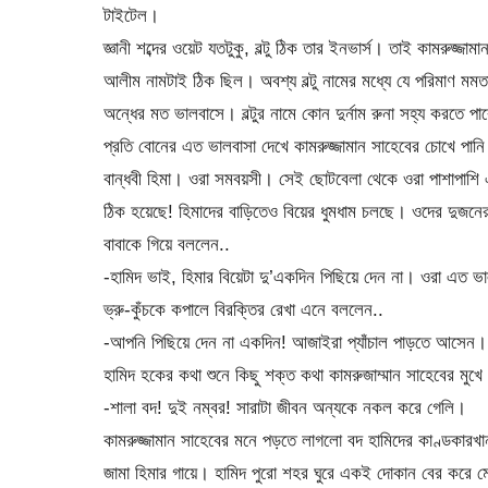
টাইটেল।
জ্ঞানী শব্দের ওয়েট যতটুকু, বল্টু ঠিক তার ইনভার্স। তাই কামরুজ্জ
আলীম নামটাই ঠিক ছিল। অবশ্য বল্টু নামের মধ্যে যে পরিমাণ মমত
অন্ধের মত ভালবাসে। বল্টুর নামে কোন দুর্নাম রুনা সহ্য করতে প
প্রতি বোনের এত ভালবাসা দেখে কামরুজ্জামান সাহেবের চোখে পানি 
বান্ধবী হিমা। ওরা সমবয়সী। সেই ছোটবেলা থেকে ওরা পাশাপাশি এ
ঠিক হয়েছে! হিমাদের বাড়িতেও বিয়ের ধুমধাম চলছে। ওদের দুজনের 
বাবাকে গিয়ে বললেন..
-হামিদ ভাই, হিমার বিয়েটা দু’একদিন পিছিয়ে দেন না। ওরা এত ভা
ভ্রু-কুঁচকে কপালে বিরক্তির রেখা এনে বললেন..
-আপনি পিছিয়ে দেন না একদিন! আজাইরা প্যাঁচাল পাড়তে আসেন।
হামিদ হকের কথা শুনে কিছু শক্ত কথা কামরুজাম্মান সাহেবের মু
-শালা বদ! দুই নম্বর! সারাটা জীবন অন্যকে নকল করে গেলি।
কামরুজ্জামান সাহেবের মনে পড়তে লাগলো বদ হামিদের কাণ্ডকারখ
জামা হিমার গায়ে। হামিদ পুরো শহর ঘুরে একই দোকান বের করে ম