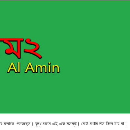
তবার রুনাকে ডেকেছেন। বৃদ্ধ বয়সে এই এক সমস্যা। কেউ কথার দাম দিতে চায় না।