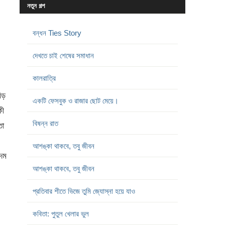
নতুন গল্প
বন্ধন Ties Story
দেখতে চাই শেষের সমাধান
কালরাত্রি
িড়
একটি ফেসবুক ও রাজার ছোট মেয়ে।
কী
বিষন্ন রাত
তো
আশঙ্কা থাকবে, তবু জীবন
দম
আশঙ্কা থাকবে, তবু জীবন
প্রতিবার শীতে ভিজে তুমি জ্যোস্না হয়ে যাও
কবিতা: পুতুল খেলার ভুল