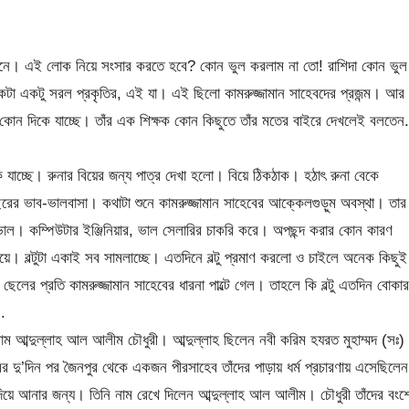
া শুনে। এই লোক নিয়ে সংসার করতে হবে? কোন ভুল করলাম না তো! রাশিদা কোন ভুল
কটা একটু সরল প্রকৃতির, এই যা। এই ছিলো কামরুজ্জামান সাহেবদের প্রজন্ম। আর
ৎ কোন দিকে যাচ্ছে। তাঁর এক শিক্ষক কোন কিছুতে তাঁর মতের বাইরে দেখলেই বলতেন.
ে যাচ্ছে। রুনার বিয়ের জন্য পাত্র দেখা হলো। বিয়ে ঠিকঠাক। হঠাৎ রুনা বেকে
র ভাব-ভালবাসা। কথাটা শুনে কামরুজ্জামান সাহেবের আক্কেলগুড়ুম অবস্থা। তার
ভাল। কম্পিউটার ইঞ্জিনিয়ার, ভাল সেলারির চাকরি করে। অপছন্দ করার কোন কারণ
। বল্টুটা একাই সব সামলাচ্ছে। এতদিনে বল্টু প্রমাণ করলো ও চাইলে অনেক কিছুই
 ছেলের প্রতি কামরুজ্জামান সাহেবের ধারনা পাল্টে গেল। তাহলে কি বল্টু এতদিন বোকার
.
 আব্দুল্লাহ আল আলীম চৌধুরী। আব্দুল্লাহ ছিলেন নবী করিম হযরত মুহাম্মদ (সঃ)
ন্মের দু’দিন পর জৈনপুর থেকে একজন পীরসাহেব তাঁদের পাড়ায় ধর্ম প্রচারণায় এসেছিলে
ুঁ দিয়ে আনার জন্য। তিনি নাম রেখে দিলেন আব্দুল্লাহ আল আলীম। চৌধুরী তাঁদের বংশ