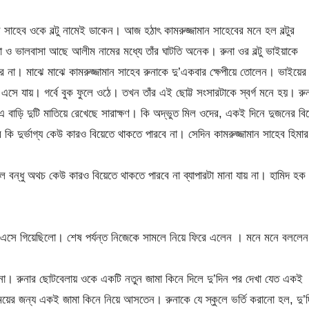
ামান সাহেব ওকে বল্টু নামেই ডাকেন। আজ হঠাৎ কামরুজ্জামান সাহেবের মনে হল বল্টুর
া ও ভালবাসা আছে আলীম নামের মধ্যে তাঁর ঘাটতি অনেক। রুনা ওর বল্টু ভাইয়াকে
ারে না। মাঝে মাঝে কামরুজ্জামান সাহেব রুনাকে দু’একবার ক্ষেপীয়ে তোলেন। ভাইয়ের
এসে যায়। গর্বে বুক ফুলে ওঠে। তখন তাঁর এই ছোট্ট সংসারটাকে স্বর্গ মনে হয়। রু
 বাড়ি দুটি মাতিয়ে রেখেছে সারাক্ষণ। কি অদ্ভুত মিল ওদের, একই দিনে দুজনের বি
কি দুর্ভাগ্য কেউ কারও বিয়েতে থাকতে পারবে না। সেদিন কামরুজ্জামান সাহেব হিমার
ল বন্ধু অথচ কেউ কারও বিয়েতে থাকতে পারবে না ব্যাপারটা মানা যায় না। হামিদ হক
খে এসে গিয়েছিলো। শেষ পর্যন্ত নিজেকে সামলে নিয়ে ফিরে এলেন । মনে মনে বললেন
ানা। রুনার ছোটবেলায় ওকে একটি নতুন জামা কিনে দিলে দু’দিন পর দেখা যেত একই
েয়ের জন্য একই জামা কিনে নিয়ে আসতেন। রুনাকে যে স্কুলে ভর্তি করানো হল, দু’