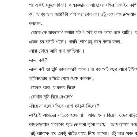
পর একই স্কুলে হিমা। কামরুজ্জামান সাহেবের বাড়ির ডিজাইন কপ
বদ! ভাগ্য ভাল জামাইটা কপি করা গেল না। বল্টু এসে কামরুজ্জামান
বললেন..
-তোকে কে ডাকলো? রুনাটা কই? সেই কখন থেকে বসে আছি। আম
একটা চর বসাবি গালে। পারবি তো? বল্টু নরম গলায় বলল..
-বাবা ফোনে আমি কথা বলছিলাম।
-রুনা কই?
-রুনা কই তা তুমি ভাল করেই যানো। ও গত আট বছর আগে টাইফয়েডে 
অনিশ্চয়তার ভঙ্গিতে থেমে থেমে বললেন..
-তাহলে আজ যে রুনার বিয়ে!
-কোথায় তুমি বিয়ে দেখলে?
-বিয়ে না হলে বাড়িতে এতো হইচই কিসের?
-হইচই আমাদের বাড়িতে হচ্ছে না। আজ হিমার বিয়ে। ওদের বাড়িতে 
কামরুজ্জামান সাহেবের প্রচণ্ড মাথা ব্যথা করছে। চোখ ঝাপসা 
-বল্টু আমাকে ধরে একটু খাটের কাছে নিয়ে চলতো। বল্টু আর কোন 