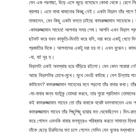
যেন এক পরগাছা, উড়ে এসে জুড়ে বসেছেন কোথা থেকে। রেগে গিয়েও 
ব্যাপার। এতে মাথা ঘামানোর কিচ্ছু নেই। একটা বিড়াল তাঁর পাশে
তাকালেন, যেন কিছু একটা বলতে চাইছে কামরুজ্জামান সাহেবকে।
-কামরুজ্জামান সাহেব! আপনার সময় শেষ। আপনি এখন বিড়াল প্রজাত
ছটফট করে যখন কাকুতি-মিনতি করে বলি, দয়া করে একটু খেতে দ
প্রজাতির দিকে। আপনাদের একটু দয়া হয় না। এখন বুঝেন। কামরু
-যা, যা! দূর হ।
বিড়ালটা একই অবস্থায় হয়ে দাঁড়িয়ে রইলো। যেন কোন পরোয়া নেই
আছে বিড়ালটার চোখে-মুখে। মুখে ভেংচি কাটছে। বেশ চিন্তায় পড়ে 
কাটাবেন? কামরুজ্জামান সাহেবের মনে পড়লো তাঁর বাবার কথা। তাঁর
-মা-বাবার জন্য যতটুকু তোমরা করবে, তার পুরো প্রতিদান তোমাদ
কই কামরুজ্জামান সাহেব তো তাঁর বাবাকে যথেষ্ট ভালবাসতেন এবং
কামরুজ্জামান সাহেব তাঁর পিছুপিছু ছায়ার মত থেকেছিলেন। দিন-র
করে গোসল এমনকি বাবার মলমূত্রও পরিষ্কার করতে সামান্য দ্বিধাব
তাঁকে ছেড়ে চিরদিনের মত চলে গেলেন সেদিন যেন বুকের মধ্যখানে 