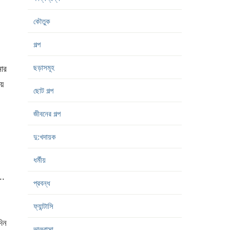
কৌতুক
গল্প
ছড়াসমূহ
নার
য়ে
ছোট গল্প
জীবনের গল্প
দু:খদায়ক
ধর্মীয়
..
প্রবন্ধ
ফ্যান্টাসি
দিন
ভালবাসা