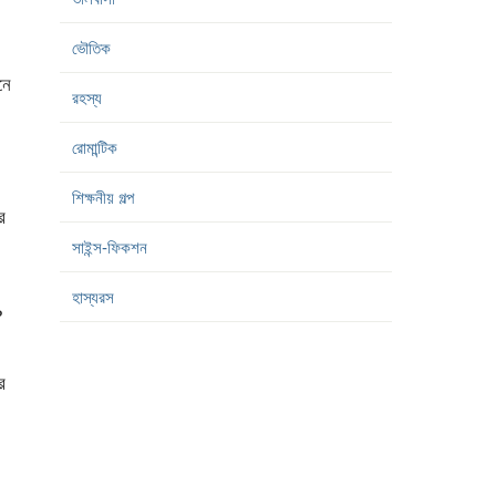
ভৌতিক
নে
রহস্য
রোমান্টিক
শিক্ষনীয় গল্প
র
সাইন্স-ফিকশন
হাস্যরস
?
র