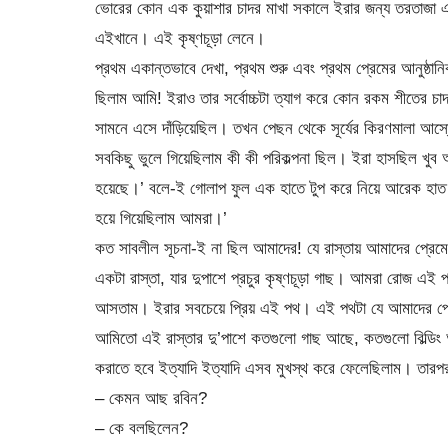
ভোরের কোন এক কুয়াশার চাদর মাখা সকালে ইরার জন্য তরতাজা এক
এইখানে। এই কৃষ্ণচূড়া লেনে।
প্রথম একান্তভাবে দেখা, প্রথম শুরু এবং প্রথম প্রেমের আনুষ্ঠা
ছিলাম আমি! ইরাও তার সর্বোচ্চটা ত্যাগ করে কোন রকম শীতের চা
সামনে এসে দাঁড়িয়েছিল। তখন পেছন থেকে সূর্যের কিরণমালা আস
সবকিছু ভুলে গিয়েছিলাম কী কী পরিকল্পনা ছিল। ইরা হাসছিল খু
হয়েছে।’ বলে-ই গোলাপ ফুল এক হাতে টুপ করে নিয়ে আরেক হাত দ
হয়ে গিয়েছিলাম আমরা।’
কত সাবলীল সূচনা-ই না ছিল আমাদের! যে রাস্তায় আমাদের প্রেমে
একটা রাস্তা, যার দুপাশে প্রচুর কৃষ্ণচূড়া গাছ। আমরা রোজ এই 
আসতাম। ইরার সবচেয়ে প্রিয় এই পথ। এই পথটা যে আমাদের প্রেমে
আমিতো এই রাস্তার দু’পাশে কতগুলো গাছ আছে, কতগুলো বিল্ডিং
করাতে হবে ইত্যাদি ইত্যাদি এসব মুখস্থ করে ফেলেছিলাম। তা
– কেমন আছ রবিন?
– কে বলছিলেন?