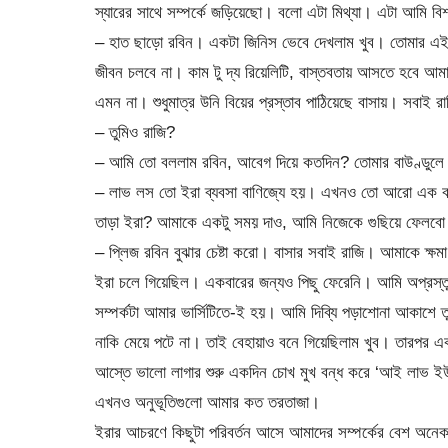
স্যারের সাথে সম্পর্কে জড়িয়েছো। বলো এটা মিথ্যা। এটা আমি বি
– হাত ছাড়ো রবিন। একটা জিনিস ভেবে দেখলাম খুব। তোমার এ
জীবন চলবে না। কাম টু দ্য রিয়েলিটি, বাস্তবতায় আসতে হবে আম
এমন না। শুধুমাত্র উনি বিয়ের প্রস্তাব পাঠিয়েছে বাসায়। সবাই র
– তুমিও রাজি?
– আমি তো বললাম রবিন, আবেগ দিয়ে কতদিন? তোমার বাউণ্ডুলে
– লাভ লস তো ইরা ব্যবসা বাণিজ্যে হয়। এখনও তো আরো এক 
তাড়া ইরা? আমাকে একটু সময় দাও, আমি নিজেকে গুছিয়ে ফেলব
– প্লিজ রবিন বুঝার চেষ্টা করো। বাসার সবাই রাজি। আমাকে ক্ষ
ইরা চলে গিয়েছিল। একবারের জন্যও পিছু ফেরেনি। আমি অপ্রস্তু
সম্পর্কটা আমার ভার্সিটিতে-ই হয়। আমি দিব্যি পড়াশোনা আকাশে ত
নাকি মেয়ে পটে না। তাই বেহায়াও বনে গিয়েছিলাম খুব। তারপর এ
আস্তে ভালো লাগার শুরু একদিন চোখ মুখ বন্ধ করে ‘আই লাভ ইউ
এখনও অনুভূতিগুলো আমার কত তরতাজা।
ইরার আচরণে কিছুটা পরিবর্তন আসে আমাদের সম্পর্কের বেশ অনেকদ