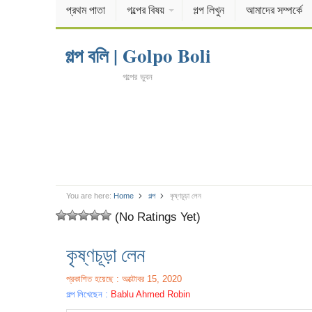
প্রথম পাতা
গল্পের বিষয়
গল্প লিখুন
আমাদের সম্পর্কে
গল্প বলি | Golpo Boli
গল্পের ভুবন
You are here:
Home
গল্প
কৃষ্ণচূড়া লেন
(No Ratings Yet)
কৃষ্ণচূড়া লেন
প্রকাশিত হয়েছে : অক্টোবর 15, 2020
গল্প লিখেছেন :
Bablu Ahmed Robin