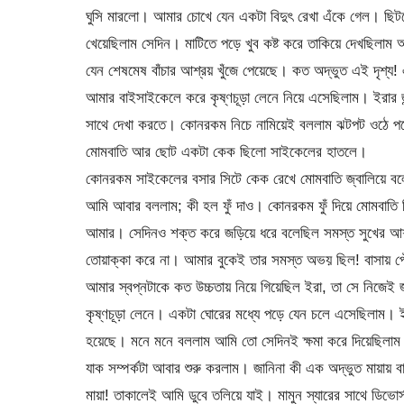
ঘুসি মারলো। আমার চোখে যেন একটা বিদুৎ রেখা এঁকে গেল। ছিট
খেয়েছিলাম সেদিন। মাটিতে পড়ে খুব কষ্ট করে তাকিয়ে দেখছিলাম আমা
যেন শেষমেষ বাঁচার আশ্রয় খুঁজে পেয়েছে। কত অদ্ভুত এই দৃশ্য! এ
আমার বাইসাইকেলে করে কৃষ্ণচূড়া লেনে নিয়ে এসেছিলাম। ইরার জন্
সাথে দেখা করতে। কোনরকম নিচে নামিয়েই বললাম ঝটপট ওঠে পড়
মোমবাতি আর ছোট একটা কেক ছিলো সাইকেলের হাতলে।
কোনরকম সাইকেলের বসার সিটে কেক রেখে মোমবাতি জ্বালিয়ে বলে
আমি আবার বললাম; কী হল ফুঁ দাও। কোনরকম ফুঁ দিয়ে মোমবাতি ন
আমার। সেদিনও শক্ত করে জড়িয়ে ধরে বলেছিল সমস্ত সুখের আশ
তোয়াক্কা করে না। আমার বুকেই তার সমস্ত অভয় ছিল! বাসায় প
আমার স্বপ্নটাকে কত উচ্চতায় নিয়ে গিয়েছিল ইরা, তা সে নি
কৃষ্ণচূড়া লেনে। একটা ঘোরের মধ্যে পড়ে যেন চলে এসেছিলাম। ইর
হয়েছে। মনে মনে বললাম আমি তো সেদিনই ক্ষমা করে দিয়েছিলা
যাক সম্পর্কটা আবার শুরু করলাম। জানিনা কী এক অদ্ভুত মায়ায় 
মায়া! তাকালেই আমি ডুবে তলিয়ে যাই। মামুন স্যারের সাথে ডিভ