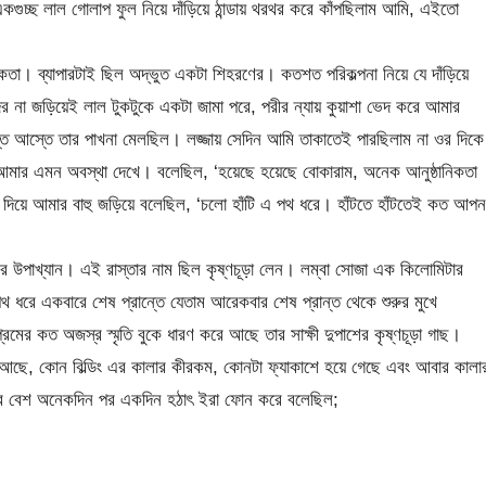
গুচ্ছ লাল গোলাপ ফুল নিয়ে দাঁড়িয়ে ঠান্ডায় থরথর করে কাঁপছিলাম আমি, এইতো
নিকতা। ব্যাপারটাই ছিল অদ্ভুত একটা শিহরণের। কতশত পরিকল্পনা নিয়ে যে দাঁড়িয়ে
দর না জড়িয়েই লাল টুকটুকে একটা জামা পরে, পরীর ন্যায় কুয়াশা ভেদ করে আমার
্তে আস্তে তার পাখনা মেলছিল। লজ্জায় সেদিন আমি তাকাতেই পারছিলাম না ওর দিক
ব আমার এমন অবস্থা দেখে। বলেছিল, ‘হয়েছে হয়েছে বোকারাম, অনেক আনুষ্ঠানিকতা
িয়ে আমার বাহু জড়িয়ে বলেছিল, ‘চলো হাঁটি এ পথ ধরে। হাঁটতে হাঁটতেই কত আপন
র উপাখ্যান। এই রাস্তার নাম ছিল কৃষ্ণচূড়া লেন। লম্বা সোজা এক কিলোমিটার
পথ ধরে একবারে শেষ প্রান্তে যেতাম আরেকবার শেষ প্রান্ত থেকে শুরুর মুখে
র কত অজস্র স্মৃতি বুকে ধারণ করে আছে তার সাক্ষী দুপাশের কৃষ্ণচূড়া গাছ।
 আছে, কোন বিল্ডিং এর কালার কীরকম, কোনটা ফ্যাকাশে হয়ে গেছে এবং আবার কালা
রপর বেশ অনেকদিন পর একদিন হঠাৎ ইরা ফোন করে বলেছিল;