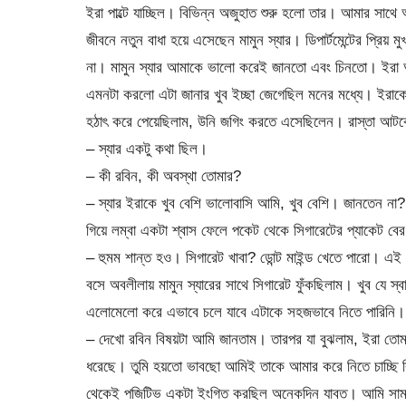
ইরা পাল্টে যাচ্ছিল। বিভিন্ন অজুহাত শুরু হলো তার। আমার সাথ
জীবনে নতুন বাধা হয়ে এসেছেন মামুন স্যার। ডিপার্টমেন্টের প্রিয়
না। মামুন স্যার আমাকে ভালো করেই জানতো এবং চিনতো। ইরা আর 
এমনটা করলো এটা জানার খুব ইচ্ছা জেগেছিল মনের মধ্যে। ইরাকে শ
হঠাৎ করে পেয়েছিলাম, উনি জগিং করতে এসেছিলেন। রাস্তা আটক
– স্যার একটু কথা ছিল।
– কী রবিন, কী অবস্থা তোমার?
– স্যার ইরাকে খুব বেশি ভালোবাসি আমি, খুব বেশি। জানতেন ন
গিয়ে লম্বা একটা শ্বাস ফেলে পকেট থেকে সিগারেটের প্যাকেট বে
– হুমম শান্ত হও। সিগারেট খাবা? ডোন্ট মাইন্ড খেতে পারো। এ
বসে অবলীলায় মামুন স্যারের সাথে সিগারেট ফুঁকছিলাম। খুব যে স্
এলোমেলো করে এভাবে চলে যাবে এটাকে সহজভাবে নিতে পারিনি। 
– দেখো রবিন বিষয়টা আমি জানতাম। তারপর যা বুঝলাম, ইরা তোম
ধরেছে। তুমি হয়তো ভাবছো আমিই তাকে আমার করে নিতে চাচ্ছি ক
থেকেই পজিটিভ একটা ইংগিত করছিল অনেকদিন যাবত। আমি সামাজিক 