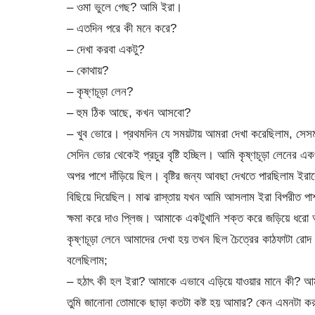
– ওমা ভুলে গেছ? আমি ইরা।
– এতদিন পরে কী মনে করে?
– দেখা করবা একটু?
– কোথায়?
– কৃষ্ণচূড়া লেন?
– হুম ঠিক আছে, কখন আসবো?
– খুব ভোরে। প্রথমদিন যে সময়টায় আমরা দেখা করেছিলাম, সে
সেদিন ভোর থেকেই প্রচুর বৃষ্টি হচ্ছিল। আমি কৃষ্ণচূড়া লেনের
অপর পাশে দাঁড়িয়ে ছিল। বৃষ্টির জন্য আবছা দেখতে পারছিলাম ইরাকে।
বিছিয়ে দিয়েছিল। মাঝ রাস্তায় যখন আমি আসলাম ইরা বিপরীত 
ক্ষমা করে দাও প্লিজ। আমাকে একটুখানি শক্ত করে জড়িয়ে ধরো
কৃষ্ণচূড়া লেনে আমাদের দেখা হয় তখন ছিল চৈত্রের কাঠফাটা রো
বলেছিলাম;
– হঠাৎ কী হল ইরা? আমাকে এভাবে এড়িয়ে যাওয়ার মানে কী? আম
তুমি জানোনা তোমাকে ছাড়া কতটা কষ্ট হয় আমার? কেন এমনটা ক