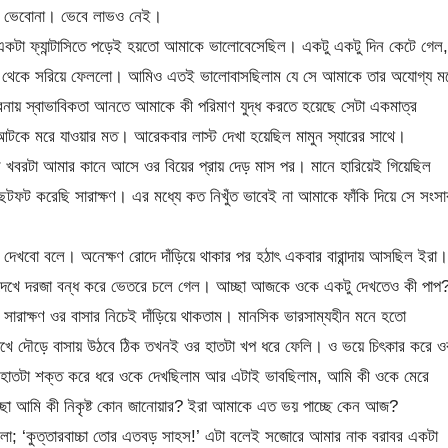
আর ভেবোনা। ভেবে লাভও নেই।
কটা ফ্যান্টাসিতে পড়েই হয়তো আমাকে ভালোবেসেছিল। একটু একটু দিন কেটে গেল,
জীবন থেকে সরিয়ে ফেললো। আমিও এতই ভালোবাসছিলাম যে সে আমাকে তার অযোগ্য ম
নায় স্বাভাবিকতা আনতে আমাকে কী পরিমাণ যুদ্ধ করতে হয়েছে সেটা একমাত্র
টকে মরে যাওয়ার মত। আরেকবার লাস্ট দেখা হয়েছিল মামুন স্যারের সাথে।
র খবরটা আমার কানে আসে ওর বিয়ের প্রায় দেড় মাস পর। মানে হারিয়েই গিয়েছিল
ফট করেছি সারাক্ষণ। এর মধ্যে কত নিখুঁত ভাবেই না আমাকে ফাঁকি দিয়ে সে সংসা
 দেখবো বলে। অনেক্ষণ রোদে দাঁড়িয়ে থাকার পর হঠাৎ একবার বারান্দায় আসছিল ইরা।
দেখে দরজা বন্ধ করে ভেতরে চলে গেল। আচ্ছা আজকে ওকে একটু দেখতেও কী পাপ
রাক্ষণ ওর বাসার নিচেই দাঁড়িয়ে থাকতাম। মানসিক ভারসাম্যহীন মনে হতো
খে দৌড়ে বাসায় উঠবে ঠিক তখনই ওর হাতটা খপ ধরে ফেলি। ও ভয়ে চিৎকার করে ও
ওর হাতটা শক্ত করে ধরে ওকে দেখছিলাম আর এটাই ভাবছিলাম, আমি কী ওকে মেরে
্ছা আমি কী নিকৃষ্ট কোন জানোয়ার? ইরা আমাকে এত ভয় পাচ্ছে কেন আজ?
ো; ‘কুত্তারবাচ্চা তোর এতবড় সাহস!’ এটা বলেই সজোরে আমার নাক বরাবর একটা