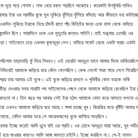
কে দূরে পড়ে গেলাম। নাক বেয়ে রক্ত পড়ছিল অঝোরে। কয়েকটা উপর্যুপরি লাথিও
র ইরা ওর স্বামীর বুকে মুখ লুকিয়ে ফুঁপিয়ে ফুঁপিয়ে কাঁদছে আর কীভাবে ভয় কাটাচ্ছ
কদিন লুকিয়ে ইরাকে নিয়ে চাঁদনী রাতে পাঁচ মিনিটের জন্য ওকে বাসা থেকে নামিয়ে
মদিন ছিল। সারাদিনে ওকে এক মুহূর্তের জন্যও পাইনি। তাই সন্ধ্যায় এসেছি ওর
ো। সাইকেলে চড়ে একদম কৃষ্ণচূড়া লেন। নামিয়ে পকেট থেকে একটা ম্যাচ একটা
ছিলাম তাড়াতাড়ি ফুঁ দিয়ে নিভাও। এই মেয়েটা অদ্ভুত ভাবে আমার দিকে তাকিয়েছি
িভিয়েই আমাকে জড়িয়ে ধরে কেঁদে ফেলেছিল। কেক লেপ্টে সারা গায়ে লেগে গিয়েছি
্রয় তার আমার এই বুকে। এই বুকে জড়িয়ে রাখলে ও পৃথিবীর কোন ভয়কে নাকি
ৌঁছে দেওয়ার সময় সারাটা পথ সাইকেলের পেছন থেকে আমাকে জড়িয়ে রেখেছিল ইরা
জেই জানতো না। তিন বছর পর আবার সেই ইরা হঠাৎ আমাকে ফোন করে আসতে বললো 
া এখনও আমাকে জড়িয়ে ধরে আছে। ক্ষমা চাচ্ছে খুব। ঝিরঝির করে বৃষ্টিটা আবার শু
ম তাকে, যেদিন আমার ভয়ে সে আরেকজনের বুকে ঝাপিয়ে পড়েছিল।
বারবার ইচ্ছে করেই আমি ডুবে যাই ওর প্রতি। ওর চোখে অদ্ভুত মায়া আছে, খুব গভী
োর্স হয়ে যাওয়ার কারণও আমি আজ জানতে চাইনি। ইচ্ছে করছিল না। সে-ই নানান