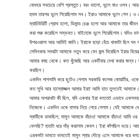
বোধহয় সবচেয়ে বেশি প্রস্তুত। বরং ভালো, ভুলে যাও ওসব। 
হুমম তারপর ভুলে গিয়েছিলাম সব। ইরাও আমাকে ভুলে গেল। ও এ
ম্যাচিউরিটি গ্রোথ হলো, ডিমান্ড চেঞ্জ হলো আর আমাকে তার 
করা শুরু করেছিল সম্ভবত। যাইহোক ভুলে গিয়েছিলাম। যদিও ভাব
উপরওয়ালা আর আমিই জানি। ইরাকে ছাড়া বেঁচে থাকাটা ছিল দম আ
সেদিনকার সময়টা আমাকে নতুন করে যেন জন্ম দিয়েছিল ইরার বিয়ে
আমার কাছ থেকে। কত খুঁজেছি আর একটিবার দেখা করার জন্য। ছট
করছিল।
একদিন পাগলামি করে ছুটেও গেলাম সরকারি কলেজ কোয়ার্টার, ওকে
কত সুখি আর হাস্যোজ্জল আমার ইরা! আমি হাত তুলতেই আমাকে 
আমার অপরাধটা কী ছিল, যদি একবার ইরা বলতো! এভাবে একসময় সা
নিজেকে। একদিন ওকে বাসার নিচে পেয়ে গেলাম। যেই আমাকে দে
স্বামীকে ডাকছিল; মামুন আমাকে বাঁচাও! আমাকে বাঁচাও! আমি 
ফেলছি? হাতটা ধরে দাঁড় করালাম কেবল। ইরা কাঁপছিল ভয়ে। আচ
এরকমটা ভাবতে ভাবতেই মামুন স্যার দৌড়ে এসে আমাকে ধরে বলল