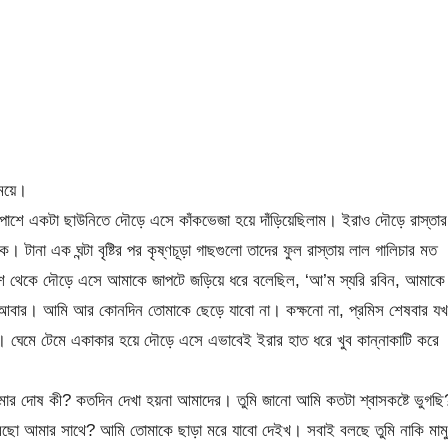
সময়ে।
 একপাশে একটা ছাউনিতে দৌড়ে এসে কাঁকভেজা হয়ে দাঁড়িয়েছিলাম। ইরাও দৌড়ে রাস্তার
 টানা এক ঘন্টা বৃষ্টির পর কৃষ্ণচূড়া গাছগুলো তাদের ফুল রাস্তায় লাল গালিচার মত
পাশ থেকে দৌড়ে এসে আমাকে জাপটে জড়িয়ে ধরে বলেছিল, ‘আ’ম স্যরি রবিন, আমাকে
 আবার। আমি আর কোনদিন তোমাকে ছেড়ে যাবো না। কক্ষনো না, প্রমিস শেষবার য
দ। ঘেমে টেমে একাকার হয়ে দৌড়ে এসে এভাবেই ইরার হাত ধরে খুব কান্নাকাটি করে
ার দোষ কী? কতদিন দেখা হয়না আমাদের। তুমি জানো আমি কতটা শ্বাসকষ্টে ভুগছি
রছো আমার সাথে? আমি তোমাকে ছাড়া মরে যাবো দেইখ। সবাই বলছে তুমি নাকি মাম