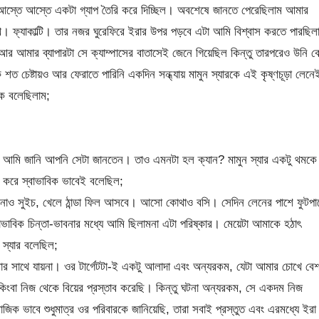
ে আস্তে আস্তে একটা গ্যাপ তৈরি করে দিচ্ছিল। অবশেষে জানতে পেরেছিলাম আমার
 মুখ। ফ্যাকাল্টি। তার নজর ঘুরেফিরে ইরার উপর পড়বে এটা আমি বিশ্বাস করতে পারছিল
আমার ব্যাপারটা সে ক্যাম্পাসের বাতাসেই জেনে গিয়েছিল কিন্তু তারপরেও উনি ক
ত চেষ্টায়ও আর ফেরাতে পারিনি একদিন সন্ধ্যায় মামুন স্যারকে এই কৃষ্ণচূড়া লেনে
ে বলেছিলাম;
া? আমি জানি আপনি সেটা জানতেন। তাও এমনটা হল ক্যান? মামুন স্যার একটু থমকে
র করে স্বাভাবিক ভাবেই বলেছিল;
ই নাও সুইচ, খেলে ঠান্ডা ফিল আসবে। আসো কোথাও বসি। সেদিন লেনের পাশে ফুটপা
বাভাবিক চিন্তা-ভাবনার মধ্যে আমি ছিলামনা এটা পরিষ্কার। মেয়েটা আমাকে হঠাৎ
স্যার বলেছিল;
ার সাথে যায়না। ওর টার্গেটটা-ই একটু আলাদা এবং অন্যরকম, যেটা আমার চোখে বে
িংবা নিজ থেকে বিয়ের প্রস্তাব করেছি। কিন্তু ঘটনা অন্যরকম, সে একদম নিজ
ভাবে শুধুমাত্র ওর পরিবারকে জানিয়েছি, তারা সবাই প্রস্তুত এবং এরমধ্যে ইরা