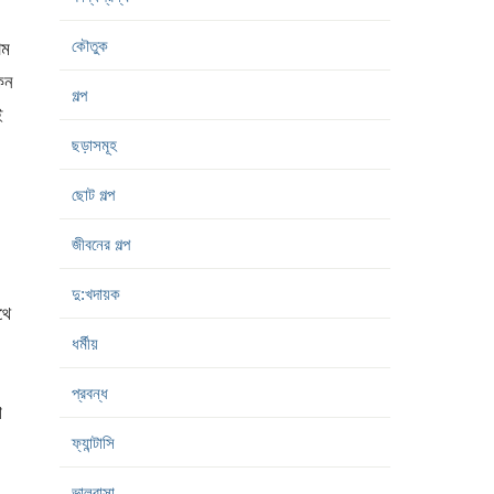
কৌতুক
াম
েন
গল্প
ই
ছড়াসমূহ
ছোট গল্প
জীবনের গল্প
দু:খদায়ক
থে
ধর্মীয়
প্রবন্ধ
শ
ফ্যান্টাসি
ভালবাসা