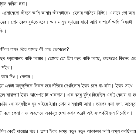
শ্বাস করিনা ইরা।
ই এলোমেলো জীবনে আমি আমার জীবনটাকেও হেলায় ভাসিয়ে দিচ্ছি। এভাবে তো আর
াদের। তোমাকেও বুঝতে হবে। আর মামুন স্যারের সাথে আমি সম্পর্কে আছি বিষয়টা
াজি।
 জীবন যাপন দিয়ে আমার কী লাভ ভেবেছো?
বছর পড়াশোনার বাকি আমার। তোমার তো তিন বছর বাকি আছে, তারপরেও কিসের এ
ো দেইখ।
মা করে দিও। গেলাম।
ত একটা অনুভূতিতে সিক্ত হয়ে দাঁড়িয়ে দেখছিলাম ইরার চলে যাওয়াটা। ইরার সাথে
ুলে সারাক্ষণ ইরার আশেপাশেই থাকতাম। এক বন্ধু বুদ্ধি দিয়েছিল একটু বেহায়া না হ
কদিন ওর বান্ধবীকে ঘুষ খাইয়ে ইরার ফোন নাম্বারটা আনা। তারপর কথা বলা, আস্তে
’ বলে ফেলা এবং অবশেষে একান্ত দেখা করার পরেই এই সম্পর্কটা জন্ম নিয়েছিল।
িন কেটে যাওয়ার পরে। তখন ইরার মধ্যে নতুন নতুন আকাঙ্ক্ষা আমি লক্ষ্য করছিলা