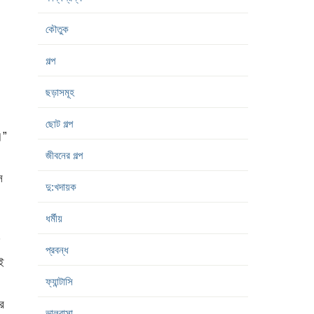
কৌতুক
গল্প
ছড়াসমূহ
ছোট গল্প
।”
জীবনের গল্প
ে
দু:খদায়ক
ধর্মীয়
প্রবন্ধ
ই
ফ্যান্টাসি
র
ভালবাসা