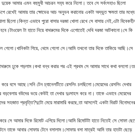
িন দুয়েক আমার এমন বহুমুখী আচরন সহ্য করে নিলো। তবে সে সর্বংসহাও ছিলো
েপে রেখেই আমায় তার ক্ষোভের আচ অনুভব করানোর একটা অদ্ভুত ক্ষমতা তার মধ্যে
োলা ছিলো।কিন্ত এভাবে পুরো বাসার দরজা খোলা রেখে সে বাসায় নেই,এটা বিবেকহী
ে।টাওয়েল টা হাতে নিয়ে বাথরুমের দিকে এগোতেই দেখি দরজা আটকানো।সে কি
ে চলে গেলো।খানিকটা গিয়ে, থেমে গেলো সে।আমি তখনো তার দিকে তাকিয়ে আছি।সে
ে বাথরুমে ঢুকে পড়লাম।কথা বন্ধ করার পর এই প্রথম সে আমার সাথে কথা বললো।ত
অন করে বসে আছে।সনি টেন চ্যানেলটিতে রেসলিং চলছিলো।মেয়েদের রেসলিং দেখার
র বড়বেলায় বউদের ভয়ে কেউই তা দেখার দুঃসাহস করে না। তাকে এভাবে মেয়েদের
দের সহজাত প্রবৃত্তি?দুটো মেয়ে মারামারি করছে,তা আসলেই একটা বিরাট বিনোদনে
হটাৎ করে সে আমার দিকে রিমোট এগিয়ে দিলো।আমি রিমোটটা হাতে নিতেই সে সোফা ছে
 টেনে তাকে আবার সোফায় টেনে বসালাম।সোফায় বসা মাত্রই আমি তার হাতটা ছেড়ে