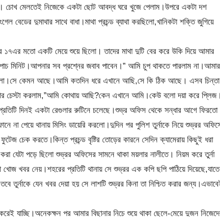
্ছিলো। চোখ মেলতেই নিজেকে একটা ছোট আবদ্ধ ঘরে খুজে পেলাম।উপরে একটা দশ
 বেডের দুমাথার সাথে বাধা।মাথা প্রচন্ড ব্যাথা করছিলো,খানিকটা শক্তি জুগিয়ে
 ১৭এর মতো একটি মেয়ে শুয়ে ছিলো। তাদের মাথা দুটি বের করে উকি দিয়ে আমার
পাচ মিনিট।আপনার সব প্রশ্নের জবাব পাবেন।” আমি চুপ থাকতে পারলাম না।আমার
 পড়লো।সে কেমন আছে।আমি কতদিন ধরে এখানে আছি,সে কি ঠিক আছে। এসব চিন্তা
লার চেস্টা করলাম,”আমি কোথায় আছি?কেন এখানে আমি।কেউ বলো দয়া করে প্লিজ
 প্রতিটি দিনই একটা রেগুলার রুটিনে চলেছে।শুভ্র অফিস থেকে সন্ধার আগে ফিরতো
ফোনে না পেয়ে থানায় মিসিং ডায়েরি করলো।দুদিন পর পুলিশ তুর্নাকে নিয়ে শুভ্রর অফিস
ুটেজ চেক করতে।কিন্ত প্রচন্ড বৃষ্টির তোড়ের কারনে সেদিন ক্যামেরায় কিছুই ধরা
রা যেটা পড়ে ছিলো শুভ্রর অফিসের সামনে থাকা ময়লার নালীতে। নিয়ম করে তুর্না
া খোজ খবর নেয়।শহরের প্রতিটি থানায় সে শুভ্রর এক কপি ছপি পাঠিয়ে দিয়েছে,যাতে
বে তুর্নাকে যেন খবর দেয়া হয় সে লাশটি শুভ্রর কিনা তা নিশ্চিত করার জন্য।এভাবে
 করেই যাচ্ছি।অনেকক্ষন পর আমার বিছানার নিচে শুয়ে থাকা ছেলে-মেয়ে দুজন নিজেদে