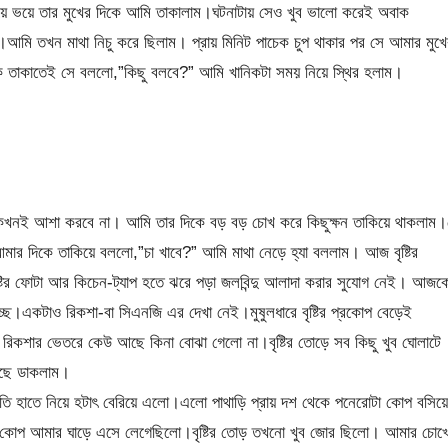
য়ে ভয়ে তার মুখের দিকে আমি তাকালাম।ঘটনাটায় সেও খুব ভালো করেই অবাক
।আমি তখন মাথা নিচু করে ছিলাম। প্রায় মিনিট পাচেক চুপ থাকার পর সে আমার মুখে
ে তাকাতেই সে বললো,”কিছু বলবে?” আমি খানিকটা সময় নিয়ে স্থির হলাম।
ে কখনই আশা করবে না। আমি তার দিকে বড় বড় চোখ করে কিছুক্ষন তাকিয়ে থাকলাম।
আমার দিকে তাকিয়ে বললো,”চা খাবে?” আমি মাথা নেড়ে হ্যা বললাম। আজ বৃষ্টির
্টির ফোটা আর কিচেন-ট্যাপ হতে ঝরে পড়া জলবিন্দু আলাদা করার সুযোগ নেই। আজক
্ছে।একটাও রিকশা-বা সিএনজি এর দেখা নেই।মুষুলধারে বৃষ্টির প্রকোপ বেড়েই
িকশার ভেতরে কেউ আছে কিনা বোঝা গেলো না।বৃষ্টির তোড়ে সব কিছু খুব ঘোলাটে
াছে ডাকলাম।
 হাতে নিয়ে হটাৎ বেরিয়ে এলো।এলো পাথাড়ি প্রায় দশ থেকে পনেরোটা কোপ বসিয়ে
ো কোপ আমার ঘাড়ে এসে লেগেছিলো।বৃষ্টির তোড় তখনো খুব জোর ছিলো। আমার চোখ