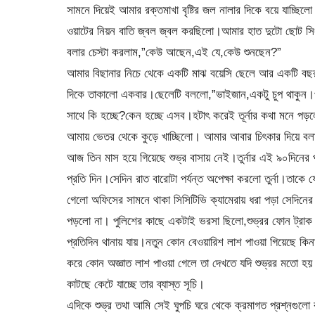
সামনে দিয়েই আমার রক্তমাখা বৃষ্টির জল নালার দিকে বয়ে যাচ
ওয়াটের নিয়ন বাতি জ্বল জ্বল করছিলো।আমার হাত দুটো ছোট সিংগেল
বলার চেস্টা করলাম,”কেউ আছেন,এই যে,কেউ শুনছেন?”
আমার বিছানার নিচে থেকে একটি মাঝ বয়েসি ছেলে আর একটি বছর
দিকে তাকালো একবার।ছেলেটি বললো,”ভাইজান,একটু চুপ থাকুন।
সাথে কি হচ্ছে?কেন হচ্ছে এসব।হটাৎ করেই তূর্নার কথা মনে
আমায় ভেতর থেকে কুড়ে খাচ্ছিলো। আমার আবার চিৎকার দিয়ে ব
আজ তিন মাস হয়ে গিয়েছে শুভ্র বাসায় নেই।তুর্নার এই ৯০দিনের
প্রতি দিন।সেদিন রাত বারোটা পর্যন্ত অপেক্ষা করলো তুর্না।তাকে 
গেলো অফিসের সামনে থাকা সিসিটিভি ক্যামেরায় ধরা পড়া সেদিনের ফ
পড়লো না। পুলিশের কাছে একটাই ভরসা ছিলো,শুভ্রর ফোন ট্রাক ক
প্রতিদিন থানায় যায়।নতুন কোন বেওয়ারিশ লাশ পাওয়া গিয়েছে কিন
করে কোন অজ্ঞাত লাশ পাওয়া গেলে তা দেখতে যদি শুভ্রর মতো হয় ত
কাটছে কেটে যাচ্ছে তার ব্যাস্ত সূচি।
এদিকে শুভ্র তথা আমি সেই ঘুপচি ঘরে থেকে ক্রমাগত প্রশ্নগুলো