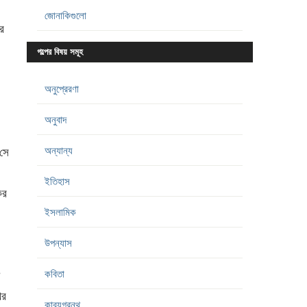
জোনাকিগুলো
র
গল্পের বিষয় সমূহ
অনুপ্রেরণা
অনুবাদ
অন্যান্য
সে
ইতিহাস
ের
ইসলামিক
উপন্যাস
কবিতা
ের
কাব্যগ্রন্থ