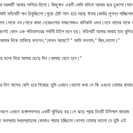
য়ে দরজাটি আবার লাগিয়ে দিলো। কিছুক্ষন একটি মোটা মহিলা আমার ঘরে ঢুকলো।সাথ
মহিলাটি পান চিবুচ্ছিলো।পুরো ঠোট লাল হয়ে আছে উনার।জর্দার সুগন্ধ পাচ্ছিলা
র মালা।নাকে নথ।সাথে থাকা নেয়েগুলোর সাজগোজও খানিকটা ওমন।তবে তাদের নাকে 
েই কোন এক পতিতালয়ের সর্দানী টাইপ মনে হয়। মহিলাটি আমার মাথায় হাত বুলিয়
। আমার দিকে তাকিয়ে বললেন,”কেমন আছো? ” আমি বললাম,” জ্বি,ভালো।”
তর গুলো দিয়ে আমায় ছেড়ে দিন।আমায় যেতে হবে।”
ায় তিন মাসের বেশি হয়ে গিয়েছে তুমি এখানে।ভালো কথা সে কি এখনো তোমার বাসায়
স আগে এখানে বঙ্গোপসাগরে একটি ঘুর্নিঝড় হয়।সে ঝড়ে প্রায় তিনটি ইলিগাল জাহাজ
 অবস্থায় মধ্যপ্রাচ্যের কোথাও পাচার হচ্ছিলো।ভাগ্য তোমার ভালো যে তুমি এই