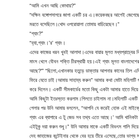
“আমি এখন আছি কোথায়?”
“দক্ষিন বঙ্গোপসাগরে জাগা একটি চর এ।কয়েকবছর আগেই জেগেছ
মরতে বসেছিলে।খোদ ওপরোয়ালা তোমায় বাচিয়েছেন।”
“গ্যাং?”
“হ্যা,গ্যাং।’র’ গ্যাং।
এদের কাজের ধরন খুবই আলাদা।এদের বায়ার মূলত মধ্যপ্রাচ্যের 
মাংস খেলে যৌবন শক্তি চীরস্থায়ী হয়।এই গ্যাং মূলত বাংলাদেশের 
আছে?'” “ছিলো,এখানকার হতুড়ে ডাক্তার আপনার কানের তিল এস
ফিরে যেতে চাই।আমায় সাহায্য করুন” আমার কথা মোটা মহিলাটি 
করে দিলেন। একটি সীমকার্ডের মতো কিছু একটা আমার হাতে দিয়ে
আমি কিছুটা ইতঃস্তত করলাম।গিলতে চাইলাম না।মহিলাটি একটি 
গেলার পর উনি আমায় বললেন, “আপনি যে করেই হোক এই মাইক্রোচি
গ্যাং এর ব্যাপারে এ টু জেড সব তথ্য এতে আছে।’ আমি খানিক
এইটুকু দয়া করুন শুধু।” উনি আমার মাকে একটি বিভৎস গালি দিয়ে
দেহ জাহাজের কন্টেইনার থেকে বের হয়ে তীরে এসেছে,তোর ভাগ্য 