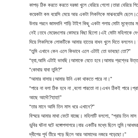
কাপড় ঠিক করতে করতে দরজা খুলে বেরিয়ে গেলো।তারা বেরিয়ে গি
কয়েকটা কম বয়েসি মেয়ে আর একটা লিকলিকে মাঝবয়েসি ছেলে।মোটা 
উনার পরনে জামদানি শাড়ি টাইপ কিছু একটা গলায় মোটা মুক্তো
নেই।তবে মেয়েগুলোর কোমরে বিছা ছিলো।এই মোটা মহিলাকে দেখল
দিয়ে লিকলিকে লোকটিকে আমার হাতের বাধন খুলে দিতে বললেন
“তুমি এখানে কেন এলে কিভাবে এলে এটাই তো ভাবছো তো?”
“হ্যা,আমি এটাই ভাবছি।আমাকে যেতে হবে।আমার প্রশ্নের উত্
“কোথায় যাবা তুমি?”
“আমার বাসায়।আমার উনি একা থাকতে পারে না।”
“পারে না বলা ঠিক হবে না ,বলো পারতো না।এখন ঠিকই পারে।প্র
আছে আদৌ?হাহা!”
“তার মানে আমি তিন মাস ধরে এখানে?”
বিস্ময়ে আমার মাথা ফেটে যাচ্ছে। মহিলাটি বললো, “প্রায় তিন মা
ডুবির ঘটনা ঘটে বঙ্গোপসাগরে।যার একটির মধ্যে ছিলে তুমি।আধমরা
দ্বীপের পূর্ব তীরে পড়ে ছিলে আর আমাদের নজরে পড়েছো।”