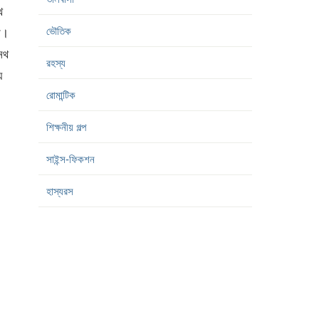
ে
ভৌতিক
ম।
নথ
রহস্য
ে
রোমান্টিক
শিক্ষনীয় গল্প
সাইন্স-ফিকশন
হাস্যরস