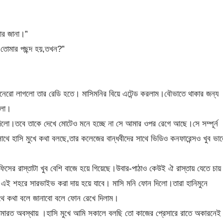
ার জানা।”
 তোমার পছন্দ হয়,তখন?”
নেরো লাগলো তার রেডি হতে। মাসিমনির বিয়ে এটেন্ড করলাম।বৌভাতে থাকার জন্য
িলো।
দিলো।তবে তাকে দেখে মোটেও মনে হচ্ছে না সে আমার ওপর রেগে আছে।সে সম্পূর্ন
াথে হাসি মুখে কথা বলছে,তার কলেজের বান্ধবীদের সাথে ভিডিও কনফারেন্সও খুব ভা
সের রাস্তাটা খুব বেশি বাজে হয়ে গিয়েছে।উবার-পাঠাও কেউই ঐ রাস্তায় যেতে চায়
এই শহরে সারভাইভ করা দায় হয়ে যাবে। মাসি মনি ফোন দিলো।তারা হানিমুনে
সাথে কথা বলে জানাবো বলে ফোন রেখে দিলাম।
ঠানামারত অবস্থায় ।হাসি মুখে আমি সকালে বলছি তো কাজের প্রেসারে রাতে অকারনেই