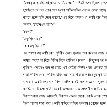
দিলাম।যা করেছি এইমাত্র তা নিয়ে আমি সত্যিই ভয়ে ছিলাম। ভ
হয়েছিলো,তা তার চোখ আর মুখের অভিব্যাক্তি দেখেই বোঝা যাচ্ছে
সামনে দুটো তুড়ি মেরে বললো,”এই দিকে তাকাও।” আমি তার দিক
বললাম,”রাতারগুল যাবা?”
“কেন?”
“মধুচন্দ্রিমায়।”
“কার মধুচন্দ্রিমা?”
এই প্রশ্ন শুধু আমি কেন,পৃথিবীর কোন পুরুষই তার বঊয়ের কাছ
আমায় পাত্তা না দিয়ে টিভির দিকে তাকিয়ে থাকলো। কিছুক্ষন পর 
পূর্বাভাস থাকলেও হবে না।আর এই মেট্রোপলিটন শহর গুলোতে বৃষ
মতো অফিস শেষ।অফিস বিল্ডিং এর নিচে দাড়িয়ে আমি।খুব বৃষ্টি হচ
চলেছে। একটা হুডতোলা রিকশা হটাৎ করেই সামনে এসে দাড়ালো।র
লাগছিলো।রিকশা খালি ভেবে রিকশাওয়ালা কে হাতে ইশারা দিয়ে ক
রিকশাওয়ালা কাছে আসতেই রিকশার ভেতর থেকে একটি লোক চাপাতি
দিলো আমার সারা গায়ে।আমি মাটিতে লুটিয়ে পড়লাম।শেষের দুট