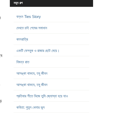
নতুন গল্প
বন্ধন Ties Story
ন
দেখতে চাই শেষের সমাধান
কালরাত্রি
একটি ফেসবুক ও রাজার ছোট মেয়ে।
বে
বিষন্ন রাত
আশঙ্কা থাকবে, তবু জীবন
আশঙ্কা থাকবে, তবু জীবন
র
প্রতিবার শীতে ভিজে তুমি জ্যোস্না হয়ে যাও
ড়ে
কবিতা: পুতুল খেলার ভুল