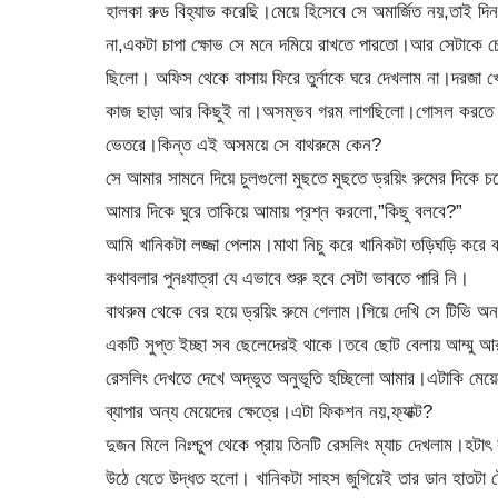
হালকা রুড বিহ্যাভ করেছি।মেয়ে হিসেবে সে অমার্জিত নয়,তাই দ
না,একটা চাপা ক্ষোভ সে মনে দমিয়ে রাখতে পারতো।আর সেটাকে চ
ছিলো। অফিস থেকে বাসায় ফিরে তুর্নাকে ঘরে দেখলাম না।দরজা খ
কাজ ছাড়া আর কিছুই না।অসম্ভব গরম লাগছিলো।গোসল করতে হব
ভেতরে।কিন্ত এই অসময়ে সে বাথরুমে কেন?
সে আমার সামনে দিয়ে চুলগুলো মুছতে মুছতে ড্রয়িং রুমের দিক
আমার দিকে ঘুরে তাকিয়ে আমায় প্রশ্ন করলো,”কিছু বলবে?”
আমি খানিকটা লজ্জা পেলাম।মাথা নিচু করে খানিকটা তড়িঘড়ি কর
কথাবলার পুনঃযাত্রা যে এভাবে শুরু হবে সেটা ভাবতে পারি নি।
বাথরুম থেকে বের হয়ে ড্রয়িং রুমে গেলাম।গিয়ে দেখি সে টিভি 
একটি সুপ্ত ইচ্ছা সব ছেলেদেরই থাকে।তবে ছোট বেলায় আম্মু আ
রেসলিং দেখতে দেখে অদ্ভুত অনুভূতি হচ্ছিলো আমার।এটাকি মেয়ে
ব্যাপার অন্য মেয়েদের ক্ষেত্রে।এটা ফিকশন নয়,ফ্যাক্ট?
দুজন মিলে নিঃশ্চুপ থেকে প্রায় তিনটি রেসলিং ম্যাচ দেখলাম।
উঠে যেতে উদ্ধত হলো। খানিকটা সাহস জুগিয়েই তার ডান হাতটা