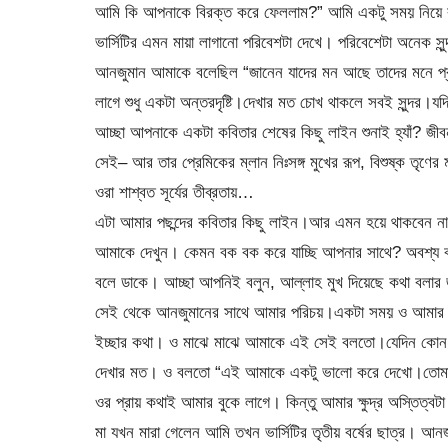
আমি কি আপনাকে বিরক্ত করে ফেললাম?” আমি একটু সময় নিয়ে ব
ভার্সিটির এমন মায়া লাগানো পরিবেশটা দেখে। পরিবেশেটা অনেক স
আনজুমান আমাকে বলেছিল “জানেন যাদের মন আছে তাদের মনে প্রকৃ
লাগে শুধু একটা অন্তরদৃষ্টি।দেখার মত চোখ থাকলে সবই সুন্দর।যদ
আচ্ছা আপনাকে একটা কবিতার শেষের কিছু লাইন শুনাই হ্যাঁ? জীবনান
সেই– আর তার প্রেমিকের ম্লান নিঃসঙ্গ মুখের রূপ, বিশুষ্ক তৃণের 
ওরা শাশ্বত সূর্যের তীব্রতায়…
এটা আমার পছন্দের কবিতার কিছু লাইন।আর এমন হয়ে থাকবেন ন
আমাকে দেখুন। কেমন বক বক করে যাচ্ছি আপনার সাথে? অবশ্য বা
বলে ডাকে। আচ্ছা আপনিই বলুন, আল্লাহ মুখ দিয়েছে কথা বলার 
সেই থেকে আনজুমানের সাথে আমার পরিচয়।একটা সময় ও আমার খুব
ইচ্ছার কথা। ও মাঝে মাঝে আমাকে এই সেই বলতো।যেদিন কোন প
দেখার মত। ও বলতো “এই আমাকে একটু ভালো করে দেখো।তোমার 
ওর প্রায় কথাই আমার বুকে লাগে। কিন্তু আমার ক্ষুদ্র অস্তিত্ব
মা যখন মারা গেলেন আমি তখন ভার্সিটির তৃতীয় বর্ষের ছাত্র