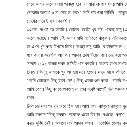
মেয়ে আমার ভালোবাসায় আবদ্ধ হবে।মা মারা যাওয়ার সময় আমি তে
মেয়েটার জন্য? ও না তোর মা হয়?” আমি তারপরো কাঁদিনি। নানুকে 
চোখের মাঝেই ধারন করেছি।
এগুলো দেখেই বড় হয়েছি। তোমার মেয়েটা খুব কষ্ট পেয়েছে নানু।এ
ভালো হয়েছে। আমি চাই আমার মাটা শান্তিতে থাকুক। এটা ভাবত
মা এখন খুব করে বিশ্রাম নিবে। আচ্ছা নানু আমি যে কাঁদলাম ন
ধরে কান্না করেছিল অনেক। আমার চোখ দিয়েও পানি বের হয়ে আ
সালটা ২০১২ আমরা তখন ভাসিটি পাস করেছি। আমার তখন মাথায় চা
চিন্তা।কিন্তু আমাকে খুব অসহায় মনে হতো। মাঝে মাঝে কাঁদ
“আমি তোমাকে কিছু টাকা দেই। কিছু একটা শুরু করো। চাকরি কখ
আমি তেমন কিছু বলতে পারতাম না।ওর যথেষ্ট সাপোর্ট ছিল আমার জ
তখন।
ঠিকি চার মাস পর ওর বিয়ে ঠিক হয়।আমি তখন রাস্তায় রাস্তায় ঘ
আমি বললাম “কিছু বলবা? তোমাকে এতো বিষণ্ন দেখাচ্ছে কেন
করার মুরিদ নেই। আসলে সবি আমার কপাল। এতোদিন তোমার কথা