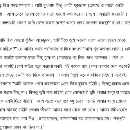
েড়ে ঝিম মেরে থাকলো। আমি বুঝলাম কিছু একটা প্রবলেম।তারপর ও আরো একটা
ো। আমি ভেবে ছিলাম তোমার সাথে হয়তো কথা হবে না। তুমি নাম্বারটা বদলাওনি।
বার বদলাওনি কেন? আমি ফোন করবো বলে? আমার জন্য অপেক্ষা করছো? হা হা। আচ্
মি ঠিক এখনো বুঝিনা আনজুমান, ভার্সিটিতে তুমি অনেক ভালো ভালো ছেলে থেকে
াসছিলে?” সে আমার কথার প্রতিভাষ না দিয়ে বললো “আমি খুব ক্লান্ত জানো। এ
আমার বাচ্চাটা আমাকে ছাড়া কিছু বুঝে না।কতবছর পর নিজ দেশে আসলাম। সেই যে
 হলো আসছি।বেশ খাতির যত্ন করলো সবাই এই কয়েক মাস।কাল একবার দেখা করবে?
বদলে গেছো।আমি তার দিকে তাকলাম। বললাম “তুমি অনেক শুকিয়ে গেছো। সত্যিই
 বললাম “আমি আসলে প্রেম ভালোবাসা এসব নিয়ে বুঝতে চাইনি। কিন্তু ঢাকায় এসে
ো খারাপ কিছু না। কিন্তু তুমি মাফ চাইলে কেন মেসেজে? তুমি আমার জন্য যা করেছ
ে দামটা দিতে পারিনি। আমি এতো বছর ধরে শুধু ভেবে এসেছি আমার জন্য তোমার
মি সত্যিই চাইনি তোমার জীবনটা আমার সাথে থেকে নষ্ট হোক। আমার উচিৎ হয়নি
আমাকে মাফ করে দিও। ভালোবাসলে, ভালোবাসার মত ভালোবাসতে হয়। স্বপ্নটা
ন্তু আমার কোন পথ ছিল না।”