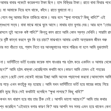
 আমার বাবার পকেটে কয়েকশত টাকা ছিল। হাস বিক্রির টাকা। রাতে বাবা ফিরার পথে
মা আমাকে নিয়ে বসে থাকে, কাঁদে। রাতে ঘুমাতো না।
েলে শুধু আমার দিকে তাকিয়ে থাকে। আর বলে “ক্ষুধা লাগছে? কিছু খাবি?” এই
স্বপ্নগুলো সত্য। বাবা মাঝে মাঝে ঘুমে আসে। মাথায় হাত বুলায় দেয়। আর বলে “তোর
 তুই অনেক কষ্ট পাবি?” কিন্তু কাল রাতে আমি কোন স্বপ্ন দেখিনি। সারাটা রা
করে বৃষ্টি কান্না করলে ঘুম কি হয় চাচা? মাঝখানে আমার একটা অন্যরকম জীবন শুরু
ার মত বাঁচতে হয়, শ্বাস নিতে হয় আনজুমানের সাথে পরিচয় না হলে আমি বুঝতামই
া। ভার্সিটিতে ভর্তি হওয়ার কয়েক মাস যাওয়ার পর হঠাৎ করে একদিন ও আমার থেক
ছেন?” আমি হঠাৎ ধাক্কা খেয়েছিলাম কথাটা শুনে।কারণ আমি তেমন এই শহরের
 একটা ছেলে।ছোট বেলা থেকেই মায়ের ইচ্ছা আমি অনেক পড়ালেখা করবো।আফসোস আম
ায় পড়ে এখন কতটুকু বড় হয়েছে। আমি যখন ভার্সিটিতে ভর্তি হয়ে মায়ের কাছে গিয়ে
 মুছে দিয়ে সেই কথাটাই বলেছিল “ক্ষুধা লাগছে? কিছু খাবি?”
 কখন মন খারাপ হয়ে যায় তার ঠিক নেই। আপনি ভালো আছেন?” আমি তার কথার
রশ্ন করেছিল “এইভাবে বলার কারণ কি? আর আপনি সব সময় এমন হয়ে থাকেন কেন