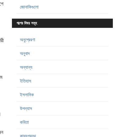
গে
জোনাকিগুলো
গল্পের বিষয় সমূহ
অনুপ্রেরণা
রী
অনুবাদ
অন্যান্য
ুম
ইতিহাস
ইসলামিক
উপন্যাস
।
কবিতা
মন
কাব্যগ্রন্থ