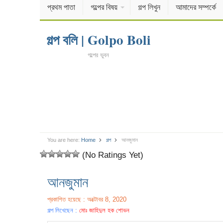
প্রথম পাতা
গল্পের বিষয়
গল্প লিখুন
আমাদের সম্পর্কে
গল্প বলি | Golpo Boli
গল্পের ভুবন
You are here:
Home
গল্প
আনজুমান
(No Ratings Yet)
আনজুমান
প্রকাশিত হয়েছে : অক্টোবর 8, 2020
গল্প লিখেছেন :
মোঃ জাহিদুল হক শোভন