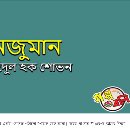
 একটা মেসেজ পাঠালো “পারলে মাফ করো। করবা না মাফ?” এরপর আমার চিন্তা