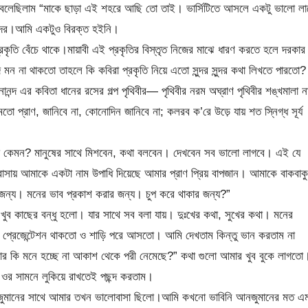
লেছিলাম “মাকে ছাড়া এই শহরে আছি তো তাই। ভার্সিটিতে আসলে একটু ভালো লা
ুন্দর।আমি একটুও বিরক্ত হইনি।
তি বেঁচে থাকে।মায়াবী এই প্রকৃতির বিস্তৃত নিজের মাঝে ধারণ করতে হলে দরকার
ি মন না থাকতো তাহলে কি কবিরা প্রকৃতি নিয়ে এতো সুন্দর সুন্দর কথা লিখতে পারতো?
ন্দ এর কবিতা ধানের রসের গল্প পৃথিবীর— পৃথিবীর নরম অঘ্রাণ পৃথিবীর শঙ্খমালা না
মতো প্রাণ, জানিবে না, কোনোদিন জানিবে না; কলরব ক’রে উড়ে যায় শত স্নিগ্ধ সূর্য
া কেমন? মানুষের সাথে মিশবেন, কথা বলবেন। দেখবেন সব ভালো লাগবে। এই যে
সায় আমাকে একটা নাম উপাধি দিয়েছে আমার প্রাণ প্রিয় বাপজান। আমাকে বাকবাক
জন্য। মনের ভাব প্রকাশ করার জন্য। চুপ করে থাকার জন্য?”
 কাছের বন্ধু হলো। যার সাথে সব বলা যায়। দুঃখের কথা, সুখের কথা। মনের
্রেজেন্টেশন থাকতো ও শাড়ি পরে আসতো। আমি দেখতাম কিন্তু ভান করতাম না
কি মনে হচ্ছে না আকাশ থেকে পরী নেমেছে?” কথা গুলো আমার খুব বুকে লাগতো
টা ওর সামনে লুকিয়ে রাখতেই পছন্দ করতাম।
। আনজুমানের সাথে আমার তখন ভালোবাসা ছিলো।আমি কখনো ভাবিনি আনজুমানের মত এ