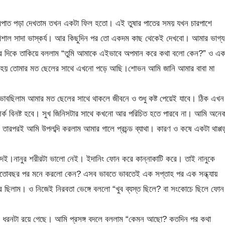
ারপাত পড়া দেখতাম তখন একটা ফিল হতো। এই তুষার পাতের সময় যখন চারপাশে
 বিশাল সাদা ভাস্কর্য। আর কিছুদিন পর তো একদম কাছ থেকেই দেখবো। আমার ভাগ্য
চের দিকে তাকিয়ে বললাম “তুমি আমাকে এইভাবে অপমান করে কথা বলো কেন?” ও এক
না হয় তোমার মত ছেলের সাথে এখনো পড়ে আছি।শোভন আমি জানি আমার বাবা মা
াবছিলাম আমার মত ছেলের সাথে থাকলে জীবনে ও শুধু কষ্ট পেয়েই যাবে। ঠিক এখন
ম্পর্ক বিনষ্ট হবে। সুখ জিনিসটার সাথে কখনো আর পরিচিত হতে পারবে না। আমি অনে
তারপরই আমি উপলব্দি করলাম আমার গালে প্রচন্ড ব্যাথা। কারণ ও কষে একটা থাপ্প
েই।নানুর শরীরটা ভালো নেই। ইদানিং ফোন করে কান্নাকাটি করে। তাই নানুকে
এতোবছর পর মনে করলো কেন? এসব ভাবতে ভাবতেই এক সপ্তাহ পর এক সন্ধ্যায়
ছিলাম। ও নিজেই নিরবতা ভেঙ্গে বললো “খুব ব্যস্ত ছিলে? বা সংকোচে ছিলে ফোন
ধরনটা রয়ে গেছে। আমি প্রসঙ্গ বদলে বললাম “কেমন আছো? কতদিন পর কথা