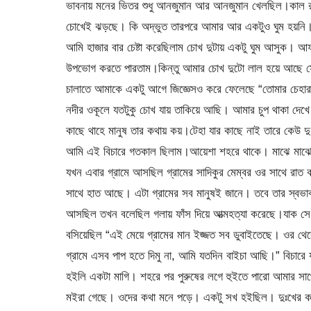
ভাবনায় মনের ভিতর শুধু আনজুমান আর আনজুমান খেলছিল।কাল রাতে প
চোখেই ঝড়ছে। কি অদ্ভুত তারপরে আমার আর একটুও ঘুম হয়নি
আমি হাজার বার চেষ্টা করেছিলাম চোখ দুটায় একটু ঘুম আসুক
উপভোগ করতে পারতাম।কিন্তু আমার চোখ দুটো লাল হয়ে আছে সেট
চালাতে আমাকে একটু আগে জিজ্ঞেসও করে ফেলেছে “তোমার চেহারা এ
নদীর ওকূলে যতটুকু চোখ যায় তাকিয়ে আছি। আমার চুপ থাকা দেখ
কাছে থাহে মানুষ তার কথায় কয়।টেহা যার কাছে নাই তারে কেউ দ
আমি এই বিচারে গতকাল ছিলাম।আয়েশা শহরে থাকে। মাঝে মাঝে 
যখন এবার গ্রামে আসছিল গ্রামের সাদিকুর মেম্বর ওর সাথে রাত
সাথে হাত আছে। এটা গ্রামের সব মানুষই জানে। তবে তার স্বভাব
আসছিল তখন বলেছিল গলায় ফাঁস দিয়ে আত্মহত্যা করেছে।যাক সে 
বসিয়েছিল “এই মেয়ে গ্রামের মান ইজ্জত সব ডুবাইতেছে। ওর থ
গ্রামে এসব পাপ হতে দিমু না, আমি যতদিন বাইচা আছি।” বিচার
হইলি একটা মাগি। শহরে পর পুরুষের লগে হুইতে পারো আমার সা
মইরা গেছে। ওদের কথা মনে পড়ে। একটু সখ হইছিল। দুঃখের ক