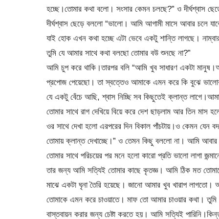
হচ্ছে।তোমার কথা বলো। সংসার কেমন চলছে?” ও দীর্ঘশ্বাস ছ
দীর্ঘশ্বাস ছেড়ে বললো “ভালো। আমি আগামী মাসে আবার চলে যাব
যাই হোক এখন কথা হচ্ছে এটা ভেবে একটু শান্তি লাগছে। নাম্
তুমি যে আমার সাথে কথা বলছো তোমার বউ শুনছে না?”
আমি চুপ করে থাকি।তারপর বলি “আমি খুব সাধারণ একটা মানুষ।আ
প্রপোজ পেয়েছো। তা স্বত্তেও আমাকে এমন করে কি বুঝে ভালোব
যে একটু বেঁচে আছি, শ্বাস নিচ্ছি সব কিছুতেই ক্লান্ত লাগে।
তোমার সাথে রাগ দেখিয়ে বিয়ে করে দেশ ছাড়লাম আর তিন মাস
ওর সাথে দেখা হলো এরপরের দিন বিকাল পাঁচটায়।ও কেমন যেন 
তোমায় ক্লান্ত দেখাচ্ছে।” ও তেমন কিছু বললো না। আমি আবার
তোমার সাথে পরিচয়ের পর মনে হলো কারো প্রতি ভালো লাগা জন্মান
তার জন্য আমি সত্যিই তোমার কাছে কৃতজ্ঞ। আমি ঠিক মত তোমাক
মাঝে একটা ঘৃনা তৈরি হয়েছে। জানো আমার খুব খারাপ লাগতো। আ
তোমাকে এমন করে চাওয়াতে। মাফ তো আমার চাওয়ার কথা। তুমি 
বাস্তবায়ন করার জন্য চেষ্টা করতে হয়। আমি সত্যিই পারিনি।কি