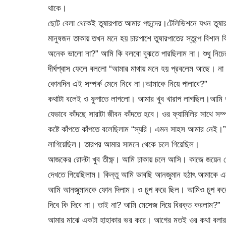
থাকে।
ছোট বেলা থেকেই তুষারপাত আমার পছন্দের।টেলিভিশনে যখন তুষ
মানুষজন তাকায় তখন মনে হয় চারপাশে তুষারপাতের স্তুপে বিশাল
অনেক ভালো না?” আমি কি বলবো বুঝতে পারছিলাম না। শুধু নি
দীর্ঘশ্বাস ফেলে বললো “আমার মাথায় মনে হয় প্রবলেম আছে। 
কোনদিন এই সম্পর্ক মেনে নিবে না।আমাকে নিয়ে পালাবে?”
কথাটা বলেই ও ফুপাতে লাগলো। আমার খুব খারাপ লাগছিল।আমি ভ
যেভাবে কাঁদছে সারাটা জীবন কাঁদতে হবে। ওর ফ্যামিলির সাথে স
কষ্টে কাঁপতে কাঁপতে বলেছিলাম “স্যরি। এমন সাহস আমার নেই।” 
লাগিয়েছিল। তারপর আমার সামনে থেকে চলে গিয়েছিল।
আজকের রোদটা খুব তীক্ষ্ণ। আমি ঢাকায় চলে আসি। কাজে জয়েন দ
দেখতে গিয়েছিলাম। কিন্তু আমি ভাবছি আনজুমান হঠাৎ আমাকে 
আমি আনজুমানকে ফোন দিলাম। ও চুপ করে ছিল। আমিও চুপ করে 
দিবে কি দিবে না। তাই না? আমি মেসেজ দিয়ে বিরক্ত করলাম?”
আমার মাঝে একটা হাহাকার ভর করে। আগের মতই ওর কথা বলার 