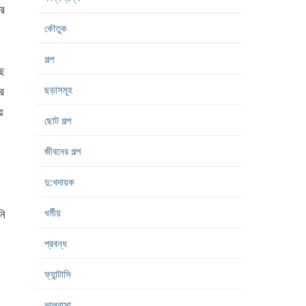
ার
কৌতুক
গল্প
ছে
ছড়াসমূহ
র
ে
ছোট গল্প
জীবনের গল্প
দু:খদায়ক
ধর্মীয়
নি
প্রবন্ধ
ফ্যান্টাসি
ভালবাসা