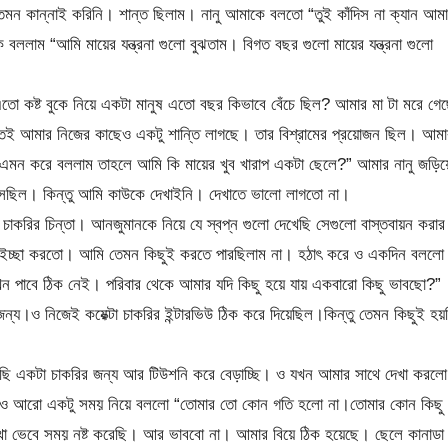
মন কান্নাই করিনি। শান্ত ছিলাম। নানু আমাকে বলতো “তুই কাঁদিস না ক্যান আম
বললাম “আমি মায়ের যন্ত্রনা গুলো বুঝতাম। বিগত বছর গুলো মায়ের যন্ত্রনা গুলো
তো কষ্ট বুকে নিয়ে একটা মানুষ এতো বছর কিভাবে বেঁচে ছিল? আমার মা টা মরে গে
েই আমার নিজের কাছেও একটু শান্তি লাগছে। তার বিশ্রামের প্রয়োজন ছিল। আমা
া। এমন করে বললাম তাহলে আমি কি মায়ের খুব খারাপ একটা ছেলে?” আমার নানু জড়িয়
সছিল। কিন্তু আমি কাউকে দেখাইনি। দেখাতে ভালো লাগতো না।
করির চিন্তা। আনজুমানকে নিয়ে যে স্বপ্ন গুলো দেখেছি সেগুলো বাস্তবায়ন করার
তে ইচ্ছা করতো। আমি তেমন কিছুই করতে পারছিলাম না। হঠাৎ করে ও একদিন বললো
ন পাবে ঠিক নেই। পরিবার থেকে আমার যদি কিছু হয়ে যায় একবারো কিছু ভাবছো?”
ন্য।ও নিজেই কয়েক্টা চাকরির ইন্টারভিউ ঠিক করে দিয়েছিল।কিন্তু তেমন কিছুই হয়
ুরছি একটা চাকরির জন্য আর টিউশনি করে বেড়াচ্ছি। ও যখন আমার সাথে দেখা করলো
?” ও আরো একটু সময় নিয়ে বললো “তোমার তো কোন গতি হলো না।তোমার কোন কিছু
 ভেবে সময় নষ্ট করেছি। আর ভাববো না। আমার বিয়ে ঠিক হয়েছে। ছেলে কানাডা