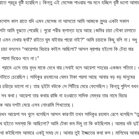
্রচুর বৃষ্টি হয়েছিল। কিন্তু এই মেসেজ পাওয়ার পর মনে হচ্ছিল বৃষ্টি গুলো আমা
।
। আফসোস কাল রাতে যদি এমন মেসেজ না আসতো আমি আজকে সুন্দর একটা সকাল
া আমি বুঝতে পেরেছি। পুরো শরীর ক্লান্ত হয়ে আছে।জমির চাচা নৌকা চালাতে
মন দেখায় ক্যাঁ? রাইতে ঘুম যাইবার পারো নাই?” আমি চাচাকে কিছু বলি না। শুধু
ে চাচা বললেন “আয়েশার বিচারে কাইল আছিলা? আসল ব্যাপার হইলো কি টেহা যার
ু পয়সা দিয়েও গনে না।”
গ্রামে এসে তার বৃদ্ধ মাকে দেখে যায়।সবাই বলে আয়েশা শহরের একজন পতিতা। 
 কাটাতে চেয়েছিল। সাদিকুর রহমানের যেমন টাকা পয়সা আছে আবার বড় বড় মানুষের
 চরিত্র ভালো না। তার দুইটা বউকে সে পিটিয়ে মেরে ফেলেছিল। কিন্তু পুলিশ যখন
সব কথা। আয়েশা তার কথায় রাজি না হওয়াতে সাদিক মেম্বর তার নামে বিচার
েকে আর দশটা মেয়ে এসব নোংরামি শিখতেছে।
ে যখন আয়েশা সব খুলে বলেছিল আসল কারণটা তখন সাদিকুর রহমান রেগে বলেছিল “ত
থে হুইতে সমস্যা কি আছিলো? আমি টেকা কম দিমু তা কি কইছিলাম। আমার বউ দুই
থা কইছিলাম আমারে একটু সময় দে। আবার তুই ইজ্জতের কথা কস। মাগিদের আবা