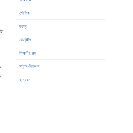
ভৌতিক
রহস্য
টা
রোমান্টিক
শিক্ষনীয় গল্প
সাইন্স-ফিকশন
ক
ড়
হাস্যরস