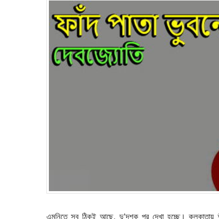
এমনিতে সব ঠিকই আছে, দু’দশক পর দেখা হচ্ছে। কলকাতায় শী