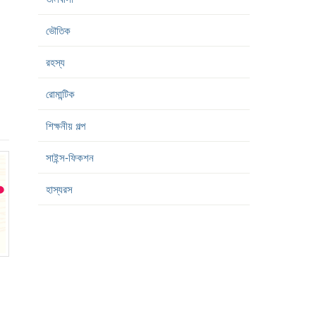
ভৌতিক
রহস্য
রোমান্টিক
শিক্ষনীয় গল্প
সাইন্স-ফিকশন
হাস্যরস