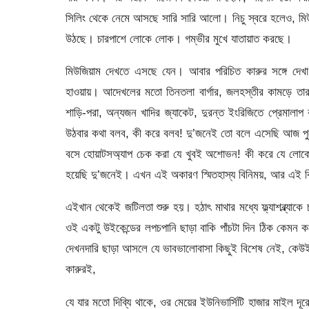
সিলিং থেকে নেমে আসছে সারি সারি আলো। নিচু স্বরে হলেও, ম
উঠছে। চারপাশে লোকে লোক। গম্ভীর মুখে যাতায়াত করছে।
মিউজিয়াম দেখতে এসছে যেন। আবার পরিচিত কারুর সঙ্গে দেখা
হাওয়ায়। আদেখলের মতো তিনতলা বার্গার, জলহস্তীর কামড়ে তার
শাড়ি-পরা, অন্যজন খাদির জ্যাকেট, দুরন্ত ইংরিজিতে প্রেমাল
উঠবার কথা বলব, কী করে বলব! দু’জনেই তো বলে এসেছি আজ পু
বসে হোয়াটসঅ্যাপ চেক করা যে খুবই অশোভন! কী করে যে লোকে 
হয়েছি দু’জনেই। এখন এই অকারণ স্মিতহাস্য বিনিময়, আর এই ব
এইখান থেকেই জটিলতা শুরু হয়। হঠাৎ মাথার মধ্যে ফ্ল্যাশব্ল
ওই একটু উইকেন্ডের লপচপানি ছাড়া বাকি পাঁচটা দিন ঠিক কেমন
দেখনদারি ছাড়া আসলে যে ভাবভালোবাসা কিছুই বিশেষ নেই, কেউই
কারুরই,
যে যার মতো দিব্যি থাকে, ওর মেয়ের ইউনিভার্সিটি হাজার মাইল দ