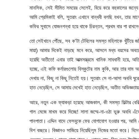
মানসিক, সেই সীমিত সময়ের সেলেই, বিয়ে করে বহুকালের জন্যে প্
আমি প্রেমিকাই বলি, সুতরাং এখানে বান্ধবী বলছি যখন, তার
কফির সুবাসে যোজনগন্ধা হয়ে থাকে চিরন্তন, প্রথম বার পা রাখলে
তো সেইখানে পৌঁছে, সব ক’টা টেবিলের সমস্ত মহিলাকে খুঁটিয়ে 
মায়া) আমার দিকেই নাড়ছে মনে করে, আসলে মধ্য বয়সের অবচেতনে
হয়েছি অতীতে! এবার তাই আত্মসম্ভ্রমে খানিক সাবধানী হয়ে, অত
হচ্ছে, এই কফি কর্নারগুলোয় বিস্কুটের নাম কুকি, আর তার দাম
দেখায় না, কিছু না কিছু নিতেই হয়। সুতরাং সে না-আসা অবধি ঘু
হাত নেড়েছিল, সে আমায় দেখেই হাত নেড়েছিল, অতীত অভিজ্ঞতায় হ
আরে, নতুন এক ফ্যাকড়া হয়েছে আজকাল, কী সমস্ত ফিল্টার বেরিয়ে
গাল মেজে মাখম করে দিচ্ছে! সালা জম্মে-না-ওঠা ভুরু অবধি এঁক
পানপাতা। এদ্দিন বাদে ফেসবুকে ফের যোগাযোগ হওয়ার পর, আমি 
বিশ বচ্ছরে। বিজ্ঞানও সাজিয়ে নিয়েছিলুম নিজের মতো করে। বিদেশ 