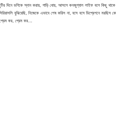
 ছুটির দিনে ডগিকে স্নান করায়, গাড়ি ধোয়, আসলে কনজুগ্যাল লাইফ বলে কিছু থাকে
িয়াসলি বুঝিয়েছি, নিজেকে এভাবে শেষ করিস না, বসে বসে ডিপ্রেশনে মরছিস ক
 প্রেম কর, প্রেম কর…