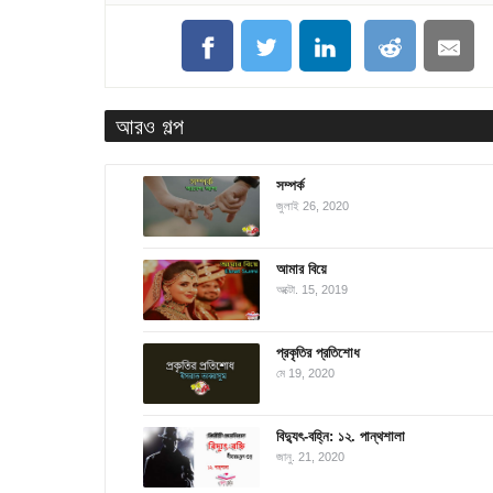
আরও গল্প
সম্পর্ক
জুলাই 26, 2020
আমার বিয়ে
অক্টো. 15, 2019
প্রকৃতির প্রতিশোধ
মে 19, 2020
বিদ্যুৎ-বহ্নি: ১২. পান্থশালা
জানু. 21, 2020