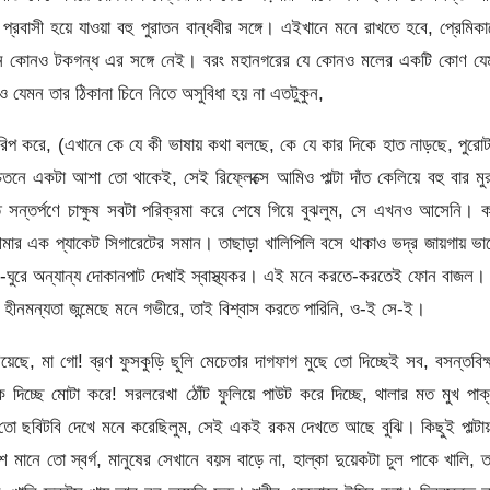
রবাসী হয়ে যাওয়া বহু পুরাতন বান্ধবীর সঙ্গে। এইখানে মনে রাখতে হবে, প্রেমিক
 মানে কোনও টকগন্ধ এর সঙ্গে নেই। বরং মহানগরের যে কোনও মলের একটি কোণ যে
ও যেমন তার ঠিকানা চিনে নিতে অসুবিধা হয় না এতটুকুন,
জরিপ করে, (এখানে কে যে কী ভাষায় কথা বলছে, কে যে কার দিকে হাত নাড়ছে, পুরো
 একটা আশা তো থাকেই, সেই রিফ্লেক্সে আমিও পাল্টা দাঁত কেলিয়ে বহু বার মু
ি সন্তর্পণে চাক্ষুষ সবটা পরিক্রমা করে শেষে গিয়ে বুঝলুম, সে এখনও আসেনি। 
 আমার এক প্যাকেট সিগারেটের সমান। তাছাড়া খালিপিলি বসে থাকাও ভদ্র জায়গায় ভ
রে-ঘুরে অন্যান্য দোকানপাট দেখাই স্বাস্থ্যকর। এই মনে করতে-করতেই ফোন বাজল।
ীনমন্যতা জন্মেছে মনে গভীরে, তাই বিশ্বাস করতে পারিনি, ও-ই সে-ই।
ছে, মা গো! ব্রণ ফুসকুড়ি ছুলি মেচেতার দাগফাগ মুছে তো দিচ্ছেই সব, বসন্তবিক
ে দিচ্ছে মোটা করে! সরলরেখা ঠোঁট ফুলিয়ে পাউট করে দিচ্ছে, থালার মত মুখ পাক
তো ছবিটবি দেখে মনে করেছিলুম, সেই একই রকম দেখতে আছে বুঝি। কিছুই পাল্টা
মানে তো স্বর্গ, মানুষের সেখানে বয়স বাড়ে না, হাল্কা দুয়েকটা চুল পাকে খালি, 