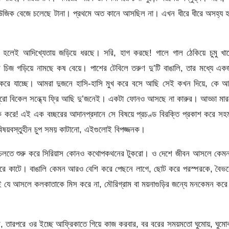
িউজিক বেজে চলেছে টানা। প্রথমে অত কানে আসছিল না। এখন ধীরে ধীরে অসহ্য 
 হলেই আদিখ্যেতায় জড়িয়ে ধরছে। সরি, হাগ করছে! গালে গাল ঠেকিয়ে চুমু খাচ্
 চিজ গড়িয়ে নামছে কষ বেয়ে। পাশের টেবিলে তরুণ দু’টি বাঙালি, তার মধ্যে এ
াপ করে যাচ্ছে। আমরা দুজনে হাসি-হাসি মুখ করে বসে আছি সেই কখন দিয়ে, কে 
রো বিকেল সন্ধ্যে ফ্রি আছি দু’জনেই। একটা ফোনও আসছে না কারুর। আড্ডা মার
করে! এই এক বচ্ছরের আদানপ্রদানে সে বিষয়ে প্রচণ্ড বিরক্তি প্রকাশ করে স
িষয়বস্তুহীন চুপ সময় কাটানো, এইগুলোই বিপজ্জনক।
্যাকে চলতে শুরু করে সিরিয়াস কোনও কথোপকথনের টুকরো। ও দেশে জীবন আসলে কে
 করে কাটে। বাঙালি কেমন আরও বেশি করে পেছনে লাগে, ছোট করে পরস্পরকে, বৈভ
 যে আসলে কলকাতাকে মিস করে না, মৌরিগ্রাম বা ময়নাগুড়ির জন্যে মনকেমন করে
ূরে, তারপরে ওর ইচ্ছে আফ্রিকাতে গিয়ে কাজ করবার, বর বরের সময়মতো ঘুমোয়, ঘুমো