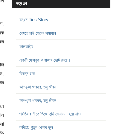
লাল
নতুন গল্প
বন্ধন Ties Story
না,
নেক
দেখতে চাই শেষের সমাধান
ের
কালরাত্রি
একটি ফেসবুক ও রাজার ছোট মেয়ে।
 আজ
ুন,
বিষন্ন রাত
কার
আশঙ্কা থাকবে, তবু জীবন
আশঙ্কা থাকবে, তবু জীবন
নে
প্রতিবার শীতে ভিজে তুমি জ্যোস্না হয়ে যাও
রাল
করা
কবিতা: পুতুল খেলার ভুল
ঁচু