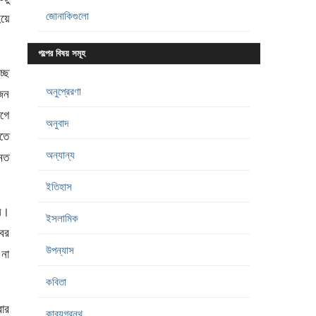
জোনাকিগুলো
হয়ে
গল্পের বিষয় সমূহ
ছে
অনুপ্রেরণা
কজন
আগে
অনুবাদ
তে
অন্যান্য
হমত
ইতিহাস
মন।
ইসলামিক
বের
উপন্যাস
 না
কবিতা
বার
কাব্যগ্রন্থ