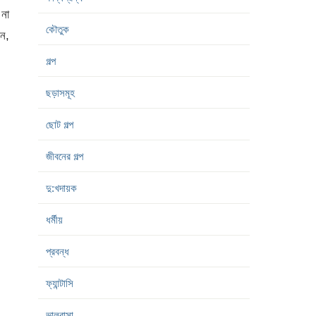
 না
কৌতুক
েন,
গল্প
ছড়াসমূহ
ছোট গল্প
জীবনের গল্প
দু:খদায়ক
ধর্মীয়
প্রবন্ধ
ফ্যান্টাসি
ভালবাসা