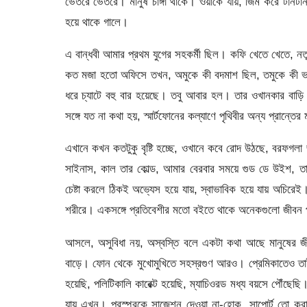
ভেতরে ভেতরে। মানুষ চাঙ্গা থাকে। ওয়াকে যায়, জিম করে টানটা
হয়ে থাকে গালে।
এ বান্ধবী আমার প্রথম যুগের সহকর্মী ছিল। কফি খেতে খেতে,
কত মজা হতো অফিসে তখন, অমুকে কী বদমাশ ছিল, তমুকে কী ভাল
ধরে চ্যাটে বহু বার হয়েছে। তবু আবার হল। তার ওখানকার বা
সঙ্গে যত না কথা হয়, স্মার্টফোনের কল্যাণে পৃথিবীর অন্য প্রান্তের
এখানে কখন কতটুকু বৃষ্টি হচ্ছে, ওখানে কবে রোদ উঠছে, বরফগ
সাইনাস, কাল তার কোল্ড, আমার বেরবার সময়ে গুড ডে উইশ, তার
চেষ্টা করলে ঠিকই অভ্যেস হয়ে যায়, স্বাভাবিক হয়ে যায় অচির
শরীরে। একসঙ্গে প্রতিবেশীর মতো বইতে থাকে অনেকগুলো জীবন 
আসলে, অসুবিধা নয়, অস্বস্তি বলে একটা কথা আছে মানুষের জ
বাড়ে। ফোন থেকে মুখোমুখিতে সহস্রগুণ আরও। প্রেমিকাতেও তাই
হয়েছি, পলিটিকালি কারেক্ট হয়েছি, ম্যাচিওরড মধ্য বয়সে পৌঁছেছ
যায় এখন। পরস্পরকে সাজেশন দেওয়া না-হোক, সাপোর্ট তো করা য