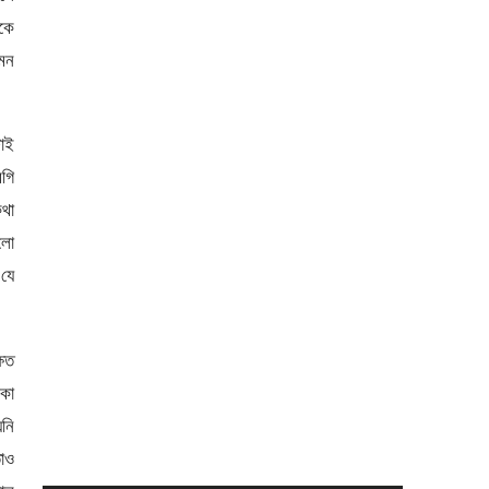
াকে
মন
টাই
রগি
কথা
ালো
 যে
্ষত
্কা
য়নি
তাও