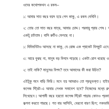
ওদের কথোপকথন এ রকম–
১: আমার সাত বছর বয়স হয়ে গেল কাকু, এ রকম দেখিনি।
২: তোর তো সাত বছর মাত্র, আমার চোদ্দ। পরমায়ু প্রায় শেষ। 
একটু চাটতাম। বাসি রুটিও ফেলছে না।
১: দিদিমনিটাও আসছে না কাকু, যে রোজ এক প্যাকেট বিস্কুট এ
৩: আরে বুঝছ না, মানুষ বড় বিপদে পড়েছে। একটা রোগ ধরেছে 
২: তাই নাকি? মানুষের বিপদ? তবে আমাদের কী করা উচিত?
এইটুকু শুনে বাড়ি ফিরি। মনে হয় আমরাও তো প্রভুভক্ত। হাই
কলেজ স্ট্রিট-এ আবার লেখক সমাবেশ হবে? নিজেদের মধ্যে গল
লিখেছেন। আগামী বছর হয়তো কলেজ স্ট্রিট পাড়ায় কোনও প্রকা
কল্পনা করতে পারছে। গত বার আসিনি, বেরনো বারণ ছিল; লকডা