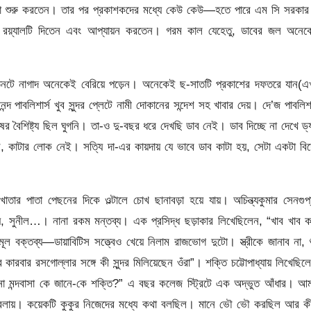
াতা শুরু করতেন। তার পর প্রকাশকদের মধ্যে কেউ কেউ—হতে পারে এম সি সরকার
টা রয়্যালটি দিতেন এবং আপ্যায়ন করতেন। গরম কাল যেহেতু, ডাবের জল অনেক
তিনটে নাগাদ অনেকেই বেরিয়ে পড়েন। অনেকেই ছ-সাতটি প্রকাশের দফতরে যান(এ
াবলিশার্স খুব সুন্দর প্লেটে নামী দোকানের সন্দেশ সহ খাবার দেয়। দে’জ পাবলিশা
 বৈশিষ্ট্য ছিল ঘুগনি। তা-ও দু-বছর ধরে দেখছি ডাব নেই। ডাব দিচ্ছে না দেখে ড্
কাটার লোক নেই। সত্যি দা-এর কায়দায় যে ভাবে ডাব কাটা হয়, সেটা একটা বিদ
ার পাতা পেছনের দিকে ওল্টালে চোখ ছানাবড়া হয়ে যায়। অচিন্ত্যকুমার সেনগুপ
াধ্যায়, সুনীল…। নানা রকম মন্তব্য। এক প্রসিদ্ধ ছড়াকার লিখেছিলেন, “খাব খাব 
 বক্তব্য—ডায়াবিটিস সত্ত্বেও খেয়ে নিলাম রাজভোগ দুটো। স্ত্রীকে জানাব না, শ
 কারবার রসগোল্লার সঙ্গে কী সুন্দর মিলিয়েছেন ওঁরা”। শক্তি চট্টোপাধ্যায় লিখেছিল
না মন্দবাসা কে জানে-কে শক্তি?” এ বছর কলেজ স্ট্রিটে এক অদ্ভুত আঁধার। আ
বেলায়। কয়েকটি কুকুর নিজেদের মধ্যে কথা বলছিল। মানে ভৌ ভৌ করছিল আর ক