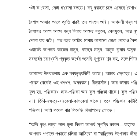
ওটা ক’রোনা, সেটা ধ’রোনা বলতে। তবু রবাহুত চলে এসেছে বৈশাখ
বৈশাখ আসার আগে প্রতি বারই তার পদশব্দ শুনি। আগমনী গন্ধ প
বৈশাখও আগে আসে গন্ধ বিলায় আমের বকুলে, বেলফুলে, আর নূপু
শোনা যায় বটে। গত বছর অটোর মাথায় লাগানো চোঙা থেকেও বৈশাখে
ওয়ার্ডের আপনার কাজের মানুষ, কাছের মানুষ, অমুক কুমার অমুক 
নববর্ষের চরণধ্বনি প্রকৃত অর্থের শুনেছি নূপুরের শব্দ সহ, সঙ্গে গিট
আমাদের উপরতলায় এক নব্যনৃত্যশিল্পী আছে। আমার স্নেহের। এক
প্রথম থেকেই ওই থপথপ, ঝমরঝম। রিহ্যার্সাল। আর জানায় পঞ্জি
ফুল হয়, পঞ্জিকারও হাফ-পঞ্জিকা আর ফুল পঞ্জিকা থাকে। ফুল পঞ্জ
না। তিথি-নক্ষত্র-বারবেলা-কালবেলা থাকে। তবে পঞ্জিকার কাট
পঞ্জিকা। আমি কয়েক বার কিনেছি বিজ্ঞাপনের লোভে।
“অতি বৃহৎ লম্বা লাল মূলা কিংবা আশ্চর্য সুগন্ধি রুমাল—যাহাকে
আপনার পশ্চাতে পশ্চাতে চলিয়া আসিবে” বা “বাঞ্ছিতের উপেক্ষায় 