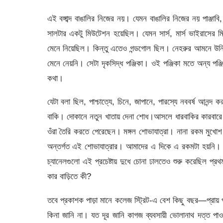
এই বঙ্গাব্দ বাঙালির নিজের নয়। যেমন বাঙালির নিজের নয় পাঞ্জাব
সালটার একটু মিউটেশন হয়েছিল। যেমন সার্স, মার্স ভাইরাসের 
মেনে নিয়েছিল। কিন্তু এতেও গন্ডগোল ছিল। নেহরুর আমনে উনি বিজ
মেনে নেয়নি। সেটা দৃকসিদ্ধ পঞ্জিকা। ওই পঞ্জিকা মতে অন্য পঞ্জ
কথা।
যেটা বলা ছিল, পাশ্চাত্যে, চিনে, জাপানে, পারস্যে নববর্ষ আনন
বাকি। দোকানে নতুন খাতায় দেনা শোধ।আসলে ধারবাকির কারবারে দ
ওঁরা তৈরি করতে পেরেছেন। মঙ্গল শোভাযাত্রা। নানা রকম মুখোশ
অন্তর্গত এই শোভাযাত্রার। আমাদের এ দিকে এ রকমটা হয়নি। তব
চ্যানেলগুলো এই প্রচেষ্টায় দুধে চোনা ঢালতেও শুরু করেছিল প্
কার বাড়িতে কী?
তবে প্রকাশক পাড়া মানে কলেজ স্ট্রিট-এ বেশ কিছু বছর—প্রায় 
কিনা জানি না। যত দূর জানি কাগজ ব্যবসায়ী ভোলানাথ দত্ত প