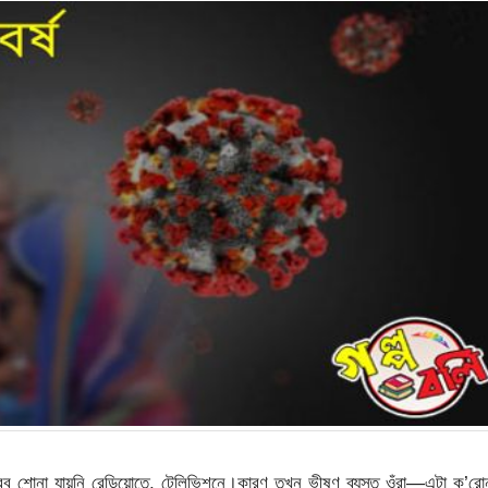
 শোনা যায়নি রেডিয়োতে, টেলিভিশনে।কারণ তখন ভীষণ ব্যস্ত ওঁরা—এটা ক’রোন