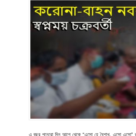
এ বছর পনেরো দিন আগে থেকে “এসো হে বৈশাখ, এসো এসো” রব