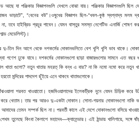
ড আছে যা পঞ্জিকার বিজ্ঞাপনগুলি দেখলে বোঝা যায়। পঞ্জিকার বিজ্ঞাপনগুলি ছিল দ
ব ভাড়াটে”, “বেনের বউ”।ওষুধের বিজ্ঞাপন ছিল-“ধবল-কুষ্ঠ স্বপ্নাদ্য মলম দ্ব
 না, তবে হাইব্রিড প্রচুর পাবেন। যেমন বাস্তুর সমস্ত নেগেটিভ এনার্জি শোষণ ক
(গোল্ড মেডেলিস্ট)।
 দু-তিন দিন আগে থেকে দশকর্মের দোকানগুলিতে বেশ খুশি খুশি ভাব থাকে। দোক
 লম্বা গণেশ ঢুকে যাবে। দশকর্মের দোকানগুলো ছাড়া বাজারগুলোর সামনে এত বছর 
ল খাতা গুলো? নতুন খাতার মহরত্ কি বন্ধ এ বার? না কি নমো নমো করে নতুন খ
হয়তো মন্দিরের পাদদেশ ছুঁইয়ে এনে থাকবে খাতাগুলোকে।
াঁঝওয়ালা শরবত খাওয়াতো। হজমিওয়ালাদের ইলেকট্রিক নুনে যেমন চিড়িক করে উ
মুখ করে খেতাম। তার পর আরও দু-একটা দোকান। সোনা-গয়নার দোকানগুলো নাকি ভ
ে আমাদের তেমন সম্পর্ক ছিল না। পরবর্তী কালে এই দেশে দোকানগুলো বসিয়ে খাওয়
র পেখম তুলেছে কিংবা কৈলাশে মহাদেব—ক্যালেন্ডার। এই ঠান্ডায় খালিগায়ে, সঙ্গে ষাঁ