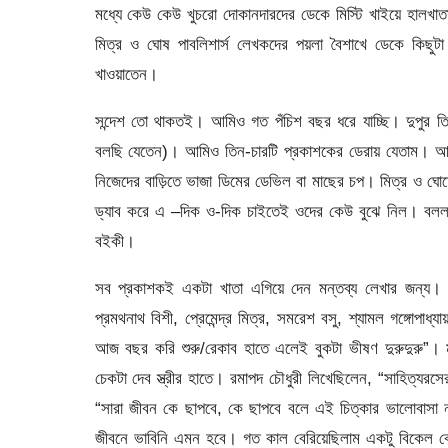
মধ্যে কেউ কেউ খুচরো দোকানদারদের ডেকে মিস্টি খাইয়ে হালখ
মিত্র ও ঘোষ পাবলিশার্স লেখকদের পয়লা বৈশাখে ডেকে কিছু
খাওয়াতেন।
সন্দেশ তো থাকতই। আমিও গত পঁচিশ বছর ধরে যাচ্ছি। দুপুর 
বলছি যেতেন)। আমিও তিন-চারটি প্রকাশকের ডেরায় যেতাম। আনন্দ প
নিজেদের বাড়িতে ভাজা ডিমের ডেভিল বা মাছের চপ। মিত্র ও ঘোষের
ড্যাব করে এ –দিক ও-দিক চাইতেই ওদের কেউ বুঝে নিল। বলল, 
বইকী।
সব প্রকাশকই একটা খাতা এগিয়ে দেন মন্তব্য লেখার জন্য। খাত
প্রমথনাথ বিশী, প্রেমেন্দ্র মিত্র, সমরেশ বসু, শ্যামল গঙ্গোপ
আজ বছর করি শুরু/রেকাব হাতে এলেই বুকটা ভীষণ দুরুদুরু”। মূল
চেকটা দেব স্ত্রীর হাতে। রমাপদ চৌধুরী লিখেছিলেন, “সাহিত্যরসের
“সারা জীবন কে ছাপবে, কে ছাপবে বলে এই চিত্কার ভালোবাসা 
জীবনে ভাবিনি এমন হবে। গত কাল বেরিয়েছিলাম একটু বিকেল 