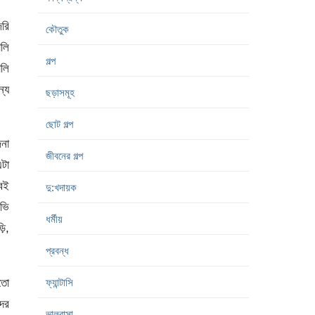
জরি
কৌতুক
ালি
গল্প
ালি
ন্য
ছড়াসমূহ
ছোট গল্প
জনা
জীবনের গল্প
এটা
সবই
দু:খদায়ক
িভি
ধর্মীয়
়ি,
প্রবন্ধ
হতো
ফ্যান্টাসি
দের
ভালবাসা