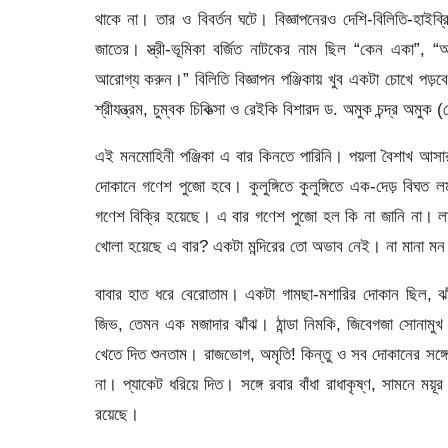
থাকে না। তার ও বিবর্তন ঘটে। বিজ্ঞাপনেরও দেশি-বিলিতি-হাইব্রি
জাতের। স্ত্রী-ভূমিকা বর্জিত নাটকের নাম ছিল “কেন একা”, “আজ
আরোগ্য করুন।” বিলিতি বিজ্ঞাপন পঞ্জিকায় খুব একটা চোখে পড়বে
শ্রীযন্ত্রম, চুম্বক চিকিত্সা ও রেইকি বিশারদ ড. অমুক চন্দ্র অমুক 
এই মনমোহিনী পঞ্জিকা এ বার কিনতে পারিনি। পয়লা বৈশাখ আসার
দোকানে গণেশ পুজো হবে। কুলুঙ্গিতে কুলুঙ্গিতে এক-দেড় বিঘত
গণেশ বিক্রি হয়েছে। এ বার গণেশ পুজো হল কি না জানি না। লা
খোলা হয়েছে এ বার? একটা মন্দিরের তো অভাব নেই। না মানা মন 
বাবার হাত ধরে বেরোতাম। একটা গামছা-মশারির দোকান ছিল, ঝ
জিভ, তেমন এক মজাদার ঝাঁঝ। ঠান্ডা নিমকি, জিবেগজা সোনা
খেতে দিত শুনতাম। রাজভোগ, অমৃতি! কিন্তু ও সব দোকানের সঙ্গ
না। প্যাকেট ধরিয়ে দিত। সঙ্গে রবার বাঁধা রাধাকৃষ্ণ, সামনে ময়ূ
রয়েছে।