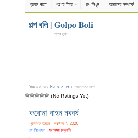
প্রথম পাতা
গল্পের বিষয়
গল্প লিখুন
আমাদের সম্পর্কে
গল্প বলি | Golpo Boli
গল্পের ভুবন
You are here:
Home
গল্প
করোনা-বাহন নববর্ষ
(No Ratings Yet)
করোনা-বাহন নববর্ষ
প্রকাশিত হয়েছে : অক্টোবর 7, 2020
গল্প লিখেছেন :
স্বপ্নময় চক্রবর্তী