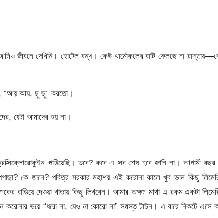
আমিও জীবনে দেখিনি। হোটেল বন্ধ। কেউ থার্মোকলের বাটি ফেলছে না রাস্তায়—য
নে, “আয় আয়, ছু ছু” করতো।
ওদের, যেটা আমাদের হয় না।
ড্রক্সিক্লোরোকুইন পাঠিয়েছি। তবে? কবে এ সব শেষ হবে জানি না। আগামী বছর
্পগাছা? কে জানে? পবিত্র সরকার মহাশয় এই করোনা কালে খুব ভাল কিছু লিমের
শকের বাড়িয়ে দেওয়া খাতায় কিছু লিখবেন। আমার অক্ষম মাথা এ রকম একটা লিমে
উন করোনার ভয়ে “ধরো না, যেও না কোরো না” সমস্ত টাউন। এ বারে নিকটে এসে ক