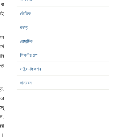
 বা
েই
ভৌতিক
রহস্য
খন
রোমান্টিক
র্স
শিক্ষনীয় গল্প
যাব
্যে
সাইন্স-ফিকশন
হাস্যরস
্ত,
করে
ুধু
েন,
মরা
ী।