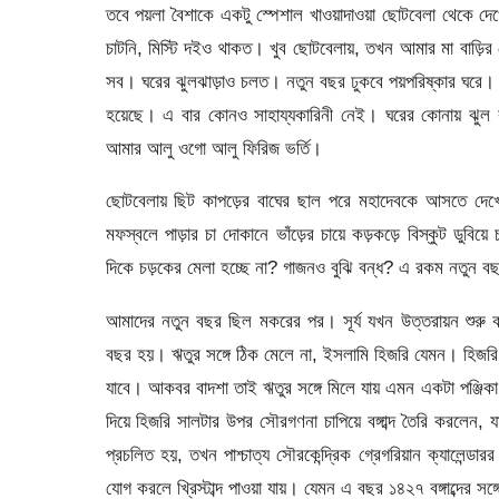
তবে পয়লা বৈশাকে একটু স্পেশাল খাওয়াদাওয়া ছোটবেলা থেকে দে
চাটনি, মিস্টি দইও থাকত। খুব ছোটবেলায়, তখন আমার মা বাড়ির 
সব। ঘরের ঝুলঝাড়াও চলত। নতুন বছর ঢুকবে পয়পরিষ্কার ঘরে। 
হয়েছে। এ বার কোনও সাহায্যকারিনী নেই। ঘরের কোনায় ঝুল 
আমার আলু ওগো আলু ফিরিজ ভর্তি।
ছোটবেলায় ছিট কাপড়ের বাঘের ছাল পরে মহাদেবকে আসতে দেখে
মফস্বলে পাড়ার চা দোকানে ভাঁড়ের চায়ে কড়কড়ে বিস্কুট ডুবি
দিকে চড়কের মেলা হচ্ছে না? গাজনও বুঝি বন্ধ? এ রকম নতুন বছর
আমাদের নতুন বছর ছিল মকরের পর। সূর্য যখন উত্তরায়ন শুরু করে।
বছর হয়। ঋতুর সঙ্গে ঠিক মেলে না, ইসলামি হিজরি যেমন। হিজর
যাবে। আকবর বাদশা তাই ঋতুর সঙ্গে মিলে যায় এমন একটা পঞ্জি
দিয়ে হিজরি সালটার উপর সৌরগণনা চাপিয়ে বঙ্গাব্দ তৈরি করলেন
প্রচলিত হয়, তখন পাশ্চাত্য সৌরকেন্দ্রিক গ্রেগরিয়ান ক্যালেন্ড
যোগ করলে খ্রিস্টাব্দ পাওয়া যায়। যেমন এ বছর ১৪২৭ বঙ্গাব্দের সঙ