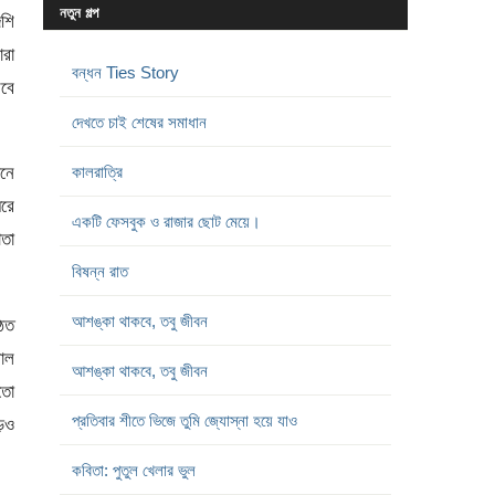
নতুন গল্প
েশি
ারা
বন্ধন Ties Story
রবে
দেখতে চাই শেষের সমাধান
ানে
কালরাত্রি
ধরে
একটি ফেসবুক ও রাজার ছোট মেয়ে।
াতা
বিষন্ন রাত
আশঙ্কা থাকবে, তবু জীবন
ঠত
াল
আশঙ্কা থাকবে, তবু জীবন
াতো
প্রতিবার শীতে ভিজে তুমি জ্যোস্না হয়ে যাও
ড়ও
কবিতা: পুতুল খেলার ভুল