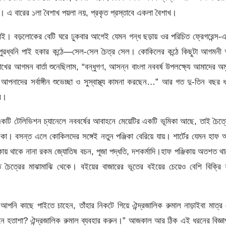
। এ বারের ১লা বৈশাখ পয়লা নয়, প্রকৃত প্রস্তাবে একলা বৈশাখ।
াই। বড়লোকের বেটি ঘরে ঢুকবার আগেই যেমন গন্ধ ছড়ায় ওর পরিচিত ফ্রেগরেন্স-
রধ্বনি পাই হকার কন্ঠে—সেল-সেল চৈত্র সেল। কোকিলের কন্ঠে কিছুটা আগমনী শ
র আগমন বার্তা শুনেছিলাম, “বন্ধুগণ, আসন্ন বাংলা নববর্ষ উপলক্ষ্যে আমাদের অ
আপনাদের সর্বাঙ্গীন শুভেচ্ছা ও সুস্বাস্থ্য কামনা করছেন…” আর গত দু-তিন বছর 
ার।
টি টেলিভিশন চ্যানেলে নববর্ষের আবাহনে মেয়েটির একটি ভূমিকা আছে, তাই চৈত্
কা। বসন্ত এলে কোকিলদের সঙ্গেই নতুন পঞ্জিকা বেরিয়ে যায়। শার্টের যেমন হাফ
িকায় থাকে নানা রকম জ্যোতিষ বচন, পূজা পদ্ধতি, দশকর্মাদি।হাফ পঞ্জিকায় অতশত থ
তি চৈত্রের মাঝামাঝি থেকে। বইয়ের বাজারের ভূতের বইয়ের চেয়েও বেশি বিক্রি
 আপনি কাছে পাইতে চাহেন, তাঁহার নিকটে গিয়ে ঐন্দ্রজালিক রুমাল নাড়াইবা মাত্র
জীবনে হতাশা? ঐন্দ্রজালিক রুমাল ব্যবহার করুন।” আজকাল আর ঠিক এই ধরনের বিজ্ঞ