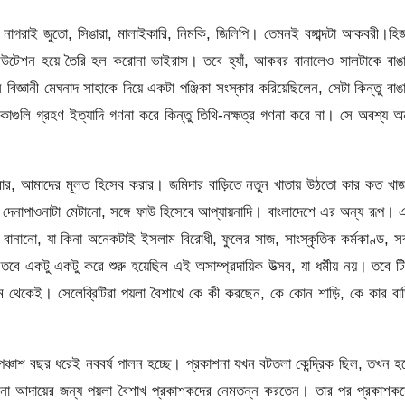
ি, নাগরাই জুতো, সিঙারা, মালাইকারি, নিমকি, জিলিপি। তেমনই বঙ্গাব্দটা আকবরী।হি
মিউটেশন হয়ে তৈরি হল করোনা ভাইরাস। তবে হ্যাঁ, আকবর বানালেও সালটাকে বাঙ
্ঞানী মেঘনাদ সাহাকে দিয়ে একটা পঞ্জিকা সংস্কার করিয়েছিলেন, সেটা কিন্তু বাঙ
িকাগুলি গ্রহণ ইত্যাদি গণনা করে কিন্তু তিথি-নক্ষত্র গণনা করে না। সে অবশ্য অ
্দ করার, আমাদের মূলত হিসেব করার। জমিদার বাড়িতে নতুন খাতায় উঠতো কার কত খা
েনাপাওনাটা মেটানো, সঙ্গে ফাউ হিসেবে আপ্যায়নাদি। বাংলাদেশে এর অন্য রূপ। 
 বানানো, যা কিনা অনেকটাই ইসলাম বিরোধী, ফুলের সাজ, সাংস্কৃতিক কর্মকাণ্ড, 
ে একটু একটু করে শুরু হয়েছিল এই অসাম্প্রদায়িক উত্সব, যা ধর্মীয় নয়। তবে ট
রথম থেকেই। সেলেব্রিটিরা পয়লা বৈশাখে কে কী করছেন, কে কোন শাড়ি, কে কার বাড
পঞ্চাশ বছর ধরেই নববর্ষ পালন হচ্ছে। প্রকাশনা যখন বটতলা কেন্দ্রিক ছিল, তখন 
াওনা আদায়ের জন্য পয়লা বৈশাখ প্রকাশকদের নেমতন্ন করতেন। তার পর প্রকাশক