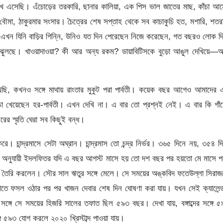
খে এসেছি। এঁচোড়ের তরকারি, ছানার কালিয়া, এক পিস ভাল জাতের মাছ, কাঁচা আ
বৌমা, ঠাকুরমার সংসার। চৈত্রের শেষ সপ্তাহ থেকে সব কাচাকুচি হত, মশারি, শতরঞ
এখন যিনি বাড়ির গিন্নি, উনিও যত দিন পেরেছেন নিজে করেছেন, গত বছরও লোক দ
ঝুলছে। খাওয়াদাওয়া? কী আর অন্য রকম? ডায়াবিটিসকে বুড়ো আঙুল দেখিয়ে—আ
ছি, কখনও সঙ্গে মাথায় রাংতার মুকুট পরা পার্বতী। কয়েক বছর আগেও আমাদের 
য়ে চা খেয়েছেন হর-পার্বতী। এখন দেখি না। এ বার তো প্রশ্নই নেই। এ বার কি গাঁ
ের স্মৃতি ঘেরা সব কিছুই বন্ধ।
 চান্দ্রমাসে সেটা অঘ্রান। চান্দ্রমাস তো চন্দ্র নির্ভর। ৩৬৫ দিনে নয়, ৩৫৪ দ
ি অনুযায়ী ইদলফিতর যদি এ বছর আগস্ট মাসে হয় তো দশ বছর পর হয়তো মে মাসে প
কা তৈরি করলেন। সৌর সাল ঋতুর সঙ্গে মেলে। সে সময়ের অঙ্কবিদ ফতেউল্লা সিরা
, যাতে ফসল ওঠার পর পর খাজন দেবার শেষ দিন ঘোষণা করা যায়। যখন সেই ক্যালেন্
ারর সঙ্গে সে সময়ের হিজরি সালের তফাত ছিল ৫৯৩ বছর। দেখা যায়, বঙ্গাব্দের সঙ্গে 
্গে ৫৯৩ যোগ করলে ২০২০ খ্রিস্টাব্দ পাওয়া যায়।