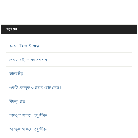
নতুন গল্প
বন্ধন Ties Story
দেখতে চাই শেষের সমাধান
কালরাত্রি
একটি ফেসবুক ও রাজার ছোট মেয়ে।
বিষন্ন রাত
আশঙ্কা থাকবে, তবু জীবন
আশঙ্কা থাকবে, তবু জীবন