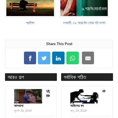
প্রতীক্ষা
নগরনটী: ০৯. পরের দিন সোয়া নটা নাগাদ
Share This Post
আরও গল্প
সর্বাধিক পঠিত
দুষ্টু
বউ
মিষ্ট
ভালবাসা
অফিসের বস
জুলাই 30, 2019
জানু. 23, 2018