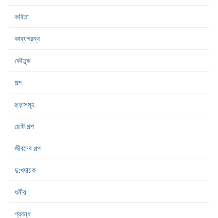
কবিতা
কাব্যগ্রন্থ
কৌতুক
গল্প
ছড়াসমূহ
ছোট গল্প
জীবনের গল্প
দু:খদায়ক
ধর্মীয়
প্রবন্ধ