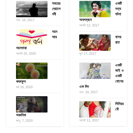
সময়ের
একটি
দেয়ালে
সত্য
নদী
ঘটনা
অবলম্বনে
নভে. 16, 2017
আগস্ট 12, 2017
নয়ন
আর
বাসর
রাত
নয়নতারা
আগস্ট 25, 2020
জুন 17, 2017
একটি
ভাই ও
একটি
বোনের
কদমফুল
এক দিন
মার্চ 16, 2020
নভে. 19, 2017
সিনিয়র
বৌ
অরুনিমা
আগস্ট 11, 2017
জানু. 7, 2020