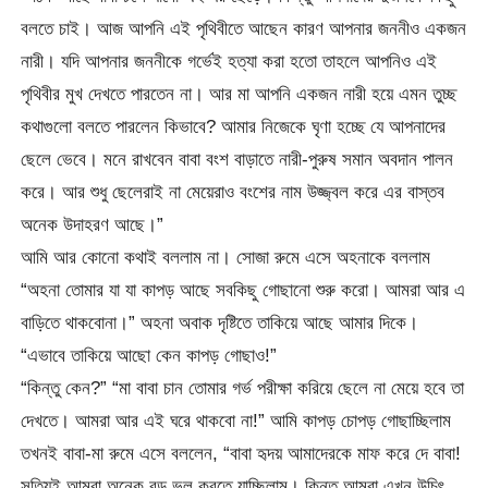
বলতে চাই। আজ আপনি এই পৃথিবীতে আছেন কারণ আপনার জননীও একজন
নারী। যদি আপনার জননীকে গর্ভেই হত্যা করা হতো তাহলে আপনিও এই
পৃথিবীর মুখ দেখতে পারতেন না। আর মা আপনি একজন নারী হয়ে এমন তুচ্ছ
কথাগুলো বলতে পারলেন কিভাবে? আমার নিজেকে ঘৃণা হচ্ছে যে আপনাদের
ছেলে ভেবে। মনে রাখবেন বাবা বংশ বাড়াতে নারী-পুরুষ সমান অবদান পালন
করে। আর শুধু ছেলেরাই না মেয়েরাও বংশের নাম উজ্জ্বল করে এর বাস্তব
অনেক উদাহরণ আছে।”
আমি আর কোনো কথাই বললাম না। সোজা রুমে এসে অহনাকে বললাম
“অহনা তোমার যা যা কাপড় আছে সবকিছু গোছানো শুরু করো। আমরা আর এ
বাড়িতে থাকবোনা।” অহনা অবাক দৃষ্টিতে তাকিয়ে আছে আমার দিকে।
“এভাবে তাকিয়ে আছো কেন কাপড় গোছাও!”
“কিন্তু কেন?” “মা বাবা চান তোমার গর্ভ পরীক্ষা করিয়ে ছেলে না মেয়ে হবে তা
দেখতে। আমরা আর এই ঘরে থাকবো না!” আমি কাপড় চোপড় গোছাচ্ছিলাম
তখনই বাবা-মা রুমে এসে বললেন, “বাবা হৃদয় আমাদেরকে মাফ করে দে বাবা!
সত্যিই আমরা অনেক বড় ভুল করতে যাচ্ছিলাম। কিন্তু আমরা এখন উচিৎ