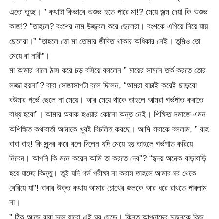
এতো তুচ্ছ। ” কথাটা কিভাবে অশুভ হতে পারে মা!? মেয়ে জন্ম দেয়া কি অশুভ
কাজ!? “তাহলে? বংশের নাম উজ্জ্বল করে ছেলেরা। বংশকে এগিয়ে নিয়ে যায়
ছেলেরা।” “তাহলে তো মা তোমার জীবিত থাকার অধিকার নেই। তুমিও তো
মেয়ে বা নারী”।
মা আমার গালে ঠাস করে চড় বসিয়ে বললেন ” মায়ের সামনে তর্ক করতে তোর
লজ্জা হয়না”? বাবা সোজাসাপটা বলে দিলেন, “আমরা যাচাই করেই ছাড়বো
বউমার গর্ভে ছেলে না মেয়ে। আর মেয়ে থাকে তাহলে আমরা গর্ভপাত করাতে
বাধ্য হবো”। আমার অবাক হওয়ার কোনো অন্ত নেই। শিক্ষিত সমাজে এমন
অশিক্ষিত কথাবার্তা আমাকে খুবই বিচলিত করছে। আমি বাবাকে বললাম, ” বাহ
বাবা বাহ! কি সুন্দর করে বলে দিলেন যদি মেয়ে হয় তাহলে গর্ভপাত করিয়ে
নিবেন। আপনি কি মনে করেন আমি তা করতে দেব”? “হৃদয় অনেক বাড়াবাড়ি
হয়ে যাচ্ছে কিন্তু। তুই যদি গর্ভ পরীক্ষা না করাস তাহলে আমার ঘর থেকে
বেরিয়ে যা”! বাবার উক্ত কথায় আমার চোখের জলকে আর ধরে রাখতে পারলাম
না।
” ঠিক আছে বাবা চলে যাবো এই ঘর ছেড়ে। কিন্তু আপনাদের দুজনকে কিছু