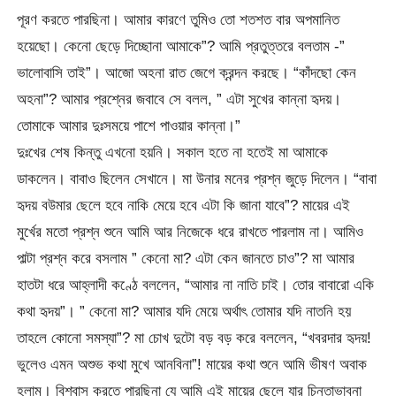
পূরণ করতে পারছিনা। আমার কারণে তুমিও তো শতশত বার অপমানিত
হয়েছো। কেনো ছেড়ে দিচ্ছোনা আমাকে”? আমি প্রতুত্তরে বলতাম -”
ভালোবাসি তাই”। আজো অহনা রাত জেগে ক্রন্দন করছে। “কাঁদছো কেন
অহনা”? আমার প্রশ্নের জবাবে সে বলল, ” এটা সুখের কান্না হৃদয়।
তোমাকে আমার দুঃসময়ে পাশে পাওয়ার কান্না।”
দুঃখের শেষ কিন্তু এখনো হয়নি। সকাল হতে না হতেই মা আমাকে
ডাকলেন। বাবাও ছিলেন সেখানে। মা উনার মনের প্রশ্ন জুড়ে দিলেন। “বাবা
হৃদয় বউমার ছেলে হবে নাকি মেয়ে হবে এটা কি জানা যাবে”? মায়ের এই
মুর্খের মতো প্রশ্ন শুনে আমি আর নিজেকে ধরে রাখতে পারলাম না। আমিও
পাল্টা প্রশ্ন করে বসলাম ” কেনো মা? এটা কেন জানতে চাও”? মা আমার
হাতটা ধরে আহ্লাদী কণ্ঠে বললেন, “আমার না নাতি চাই। তোর বাবারো একি
কথা হৃদয়”। ” কেনো মা? আমার যদি মেয়ে অর্থাৎ তোমার যদি নাতনি হয়
তাহলে কোনো সমস্যা”? মা চোখ দুটো বড় বড় করে বললেন, “খবরদার হৃদয়!
ভুলেও এমন অশুভ কথা মুখে আনবিনা”! মায়ের কথা শুনে আমি ভীষণ অবাক
হলাম। বিশ্বাস করতে পারছিনা যে আমি এই মায়ের ছেলে যার চিন্তাভাবনা