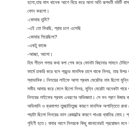
হলো,তার মাস খানেক আগে বিয়ে করে আনা অতি রূপবতী বউটি বাসা
ফোন করলো।
-কোথায় তুমি?
-এই তো ফিরছি, প্রায় চলে এসেছি
-কোথায় গিয়েছিলা?
-একটু কাজে
-আচ্ছা, আসো।
হিম শীতল গলায় কথা বলা শেষ করে ফোনটা বিছানার সামনে টেবিল
ফার্মে চাকরি করে বলে প্রচন্ড মানসিক চাপে থাকে নিলয়, তার উ
স্বাভাবিক। নিলয়ের লাইফে আসা প্রথম মেয়েটার নাম ছিলো মুন্নি। 
সমীহ আদায় করে ফেলে ছিলো নিলয়, মুন্নি মেয়েটা অনেকটা গায়ে প
নিলয়ের লাইফের প্রথম এধরণের অভিজ্ঞতা। সে মন প্রাণ উজার ক
অভিমানি ও ক্রমাগত তুচ্ছাতিতুচ্ছ কারণে মানসিক অশান্তিতে রাখ
পড়াটা ছিলো নিলয়ের ভাল রেজাল্টের কারণে পাওয়া খ্যাতির মোহ। প
গৃহিণী হতে। যাবার আগে নিলয়কে কিছু জানানোরই প্রয়োজন মনে