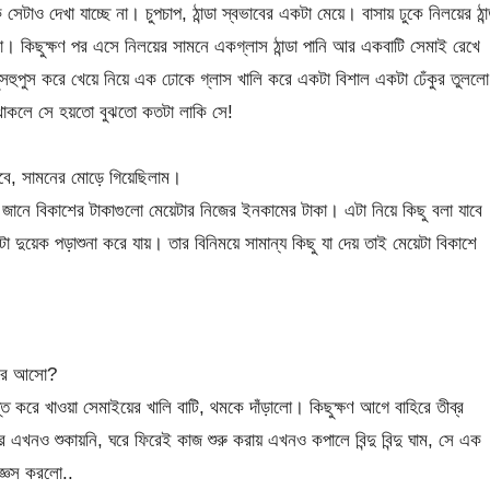
সেটাও দেখা যাচ্ছে না। চুপচাপ, ঠান্ডা স্বভাবের একটা মেয়ে। বাসায় ঢুকে নিলয়ের ঠান্
েলো। কিছুক্ষণ পর এসে নিলয়ের সামনে একগ্লাস ঠান্ডা পানি আর একবাটি সেমাই রেখে
াপুসহুপুস করে খেয়ে নিয়ে এক ঢোকে গ্লাস খালি করে একটা বিশাল একটা ঢেঁকুর তুলল
া থাকলে সে হয়তো বুঝতো কতটা লাকি সে!
াগবে, সামনের মোড়ে গিয়েছিলাম।
 জানে বিকাশের টাকাগুলো মেয়েটার নিজের ইনকামের টাকা। এটা নিয়ে কিছু বলা যাবে
 দুয়েক পড়াশুনা করে যায়। তার বিনিময়ে সামান্য কিছু যা দেয় তাই মেয়েটা বিকাশে
ুরে আসো?
প্তি করে খাওয়া সেমাইয়ের খালি বাটি, থমকে দাঁড়ালো। কিছুক্ষণ আগে বাহিরে তীব্র
এখনও শুকায়নি, ঘরে ফিরেই কাজ শুরু করায় এখনও কপালে বিন্দু বিন্দু ঘাম, সে এক
্ঞেস করলো..