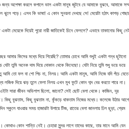
ও জন্য অপেক্ষা করলে কপালে ভাল একটা মানুষ জুটবে যে আমাকে বুঝবে, আমাকে সম্
ল ঝুলে পড়ে। এসব কি ভাষা! এ কোন সুনয়না দেখছে সে! মেয়েটা হঠাৎ কাপড় গোছা
 একটা মেয়েকে দিয়েই পুরো নারী জাতিকেই চিনে ফেললে? এভাবে তাকানোর কিছু নে
র আমার কিসের মধ্যে দিয়ে গিয়েছি? তোমার চোখে আমি শুধুই একটা গন্ধ ছুটানো
চ যেটা তুমি অনেক দাম দিয়ে দোকান থেকে কিনেছো। যেটা নিয়ে তুমি শুধু ভয়ে ভয়ে
িন্তু আমি তো ফল বা শো পিচ না, নিলয়। আমি একটা মানুষ, আমি নিজে যদি পঁচে যেতে
াদ্য লজিক দিয়ে ঝড় তুলে ফেলা নিলয় এখন মুখ ফুটে কোন শব্দ বের করতে পারে না।
্য এইটা সারা জীবন অভিশাপ ছিলো, জানো? সেই ছোট বেলা থেকে। কাজিন, দূর
রত। কিছু বুঝতাম, কিছু বুঝতাম না, কুঁকড়ে থাকতাম নিজের মধ্যে। কলেজে উঠার আগ
িন স্কুলে যাওয়ার সময় হাজারটা উপায়ে টিজ, রাতের বেলা জানলায় ঢিল ছুড়া, প্রেম
িটি। কোথাও কোন শান্তি নেই। চেহারা সুন্দর লাগে তাদের কাছে, তার মানে আমি যেন