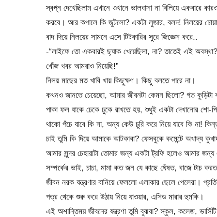
স্বপ্ন দেখেছিলাম এখানে ওখানে ভালবাসা না বিলিয়ে একবারে কার
করবে। আর কপালে কি জুটলো? একটা লুজার, বলদ! নিলয়ের চোয়া
বাদ দিয়ে নিলয়ের সামনে এসে টিটকারির সুরে জিজ্ঞেস করে..
-“লাইফে তো একবারই ছ্যাক খেয়েছিলা, না? তাতেই এই অবস্থা?
খোঁজ খবর আমরাও নিয়েছি!”
নিলয় মাছের মত খাবি খায় কিছুক্ষণ। কিছু বলতে পারে না।
কখনও জানতে চেয়েছো, আমার জীবনটা কেমন ছিলো? গত কুড়িটা বছ
পাকা ফল যাকে ঢেকে ঢুকে রাখতে হয়, শুধুই একটা দেখানোর শো-পি
থাকো পঁচে যাবে কি না, অন্য কেউ চুরি করে নিয়ে যাবে কি না! ক
চাই তুমি কি দিয়ে আমাকে আটকাবা? ফেসবুকে কমেন্টে অখাদ্য কুখ
আমার সুন্দর চেহারাটা তোমার জন্য একটা ট্রফি হলেও আমার জন
সম্পর্কের ভাই, চাচা, মামা কত জন যে কাছে ঘেঁষত, বাজে টাচ ক
জীবন নরক যন্ত্রণার বানিয়ে ফেললো এলাকার ছেলে পেলেরা। প্রতিদ
পত্র থেকে শুরু করে উঠায় নিয়ে যাওয়ার, এসিড মারার হুমকি।
এই অশান্তিময় জীবনের যন্ত্রণা তুমি বুঝবা? স্কুল, কলেজ, ভার্স