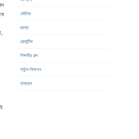
মান
ভৌতিক
নো
রহস্য
ই,
রোমান্টিক
শিক্ষনীয় গল্প
সাইন্স-ফিকশন
হাস্যরস
েই