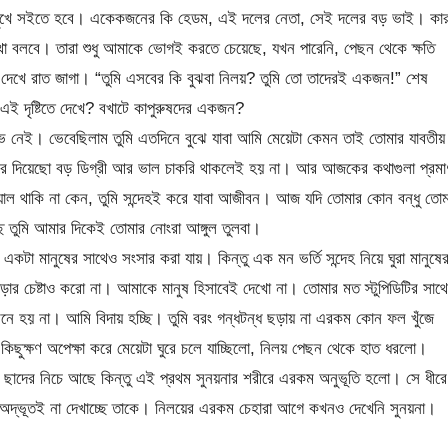
াসিমুখে সইতে হবে। একেকজনের কি হেডম, এই দলের নেতা, সেই দলের বড় ভাই। কা
থা বলবে। তারা শুধু আমাকে ভোগই করতে চেয়েছে, যখন পারেনি, পেছন থেকে ক্ষতি
্ন দেখে রাত জাগা। “তুমি এসবের কি বুঝবা নিলয়? তুমি তো তাদেরই একজন!” শেষ
 এই দৃষ্টিতে দেখে? বখাটে কাপুরুষদের একজন?
 নেই। ভেবেছিলাম তুমি এতদিনে বুঝে যাবা আমি মেয়েটা কেমন তাই তোমার যাবতীয়
করে দিয়েছো বড় ডিগ্রী আর ভাল চাকরি থাকলেই হয় না। আর আজকের কথাগুলা প্রমা
য়াল থাকি না কেন, তুমি সন্দেহই করে যাবা আজীবন। আজ যদি তোমার কোন বন্ধু তোম
্ছি তুমি আমার দিকেই তোমার নোংরা আঙ্গুল তুলবা।
টা মানুষের সাথেও সংসার করা যায়। কিন্তু এক মন ভর্তি সন্দেহ নিয়ে ঘুরা মানুষে
ার চেষ্টাও করো না। আমাকে মানুষ হিসাবেই দেখো না। তোমার মত স্টুপিডিটির সাথে
মনে হয় না। আমি বিদায় হচ্ছি। তুমি বরং গন্ধটন্ধ ছড়ায় না এরকম কোন ফল খুঁজে
কিছুক্ষণ অপেক্ষা করে মেয়েটা ঘুরে চলে যাচ্ছিলো, নিলয় পেছন থেকে হাত ধরলো।
 ছাদের নিচে আছে কিন্তু এই প্রথম সুনয়নার শরীরে এরকম অনুভূতি হলো। সে ধীরে
 অদ্ভূতই না দেখাচ্ছে তাকে। নিলয়ের এরকম চেহারা আগে কখনও দেখেনি সুনয়না।