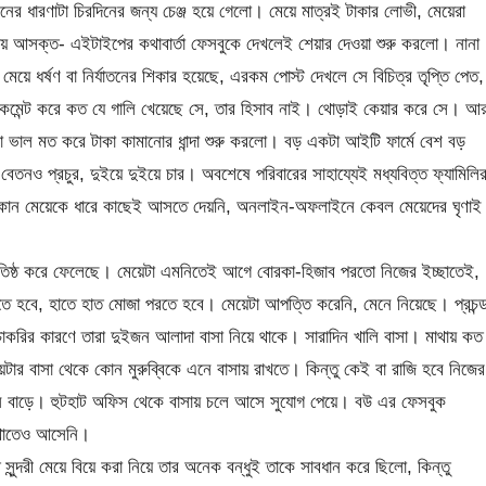
ের ধারণাটা চিরদিনের জন্য চেঞ্জ হয়ে গেলো। মেয়ে মাত্রই টাকার লোভী, মেয়েরা
য়ায় আসক্ত- এইটাইপের কথাবার্তা ফেসবুকে দেখলেই শেয়ার দেওয়া শুরু করলো। নানা
ে ধর্ষণ বা নির্যাতনের শিকার হয়েছে, এরকম পোস্ট দেখলে সে বিচিত্র তৃপ্তি পেত,
ের কমেন্ট করে কত যে গালি খেয়েছে সে, তার হিসাব নাই। থোড়াই কেয়ার করে সে। আ
 ভাল মত করে টাকা কামানোর ধান্দা শুরু করলো। বড় একটা আইটি ফার্মে বেশ বড়
তনও প্রচুর, দুইয়ে দুইয়ে চার। অবশেষে পরিবারের সাহায্যেই মধ্যবিত্ত ফ্যামিলি
কোন মেয়েকে ধারে কাছেই আসতে দেয়নি, অনলাইন-অফলাইনে কেবল মেয়েদের ঘৃণাই
তিষ্ঠ করে ফেলেছে। মেয়েটা এমনিতেই আগে বোরকা-হিজাব পরতো নিজের ইচ্ছাতেই,
হবে, হাতে হাত মোজা পরতে হবে। মেয়েটা আপত্তি করেনি, মেনে নিয়েছে। প্রচন্
 চাকরির কারণে তারা দুইজন আলাদা বাসা নিয়ে থাকে। সারাদিন খালি বাসা। মাথায় কত
টার বাসা থেকে কোন মুরুব্বিকে এনে বাসায় রাখতে। কিন্তু কেই বা রাজি হবে নিজের
ন বাড়ে। হুটহাট অফিস থেকে বাসায় চলে আসে সুযোগ পেয়ে। বউ এর ফেসবুক
াথাতেও আসেনি।
ন্দরী মেয়ে বিয়ে করা নিয়ে তার অনেক বন্ধুই তাকে সাবধান করে ছিলো, কিন্তু