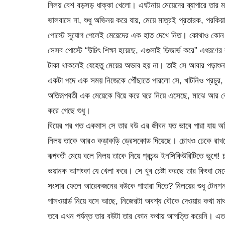
নিলয় বেশ বড়সড় ধাক্কা খেলো। এঘটনায় মেয়েদের ব্যাপারে তার মন
ভালবাসে না, শুধু অভিনয় করে যায়, মেয়ে মাত্রই প্রতারক, পরকি
পোস্টে সুযোগ পেলেই মেয়েদের এক হাত দেখে নিত। কোথাও কোন মেয়
সেসব পোস্টে “উচিৎ শিক্ষা হয়েছে, এগুলাই ডিজার্ভ করে” এধরণ
টাকা থাকলেই যেহেতু মেয়ের অভাব হয় না। তাই সে আবার পড়াশুনা
একটা পদে এক সময় নিজেকে পৌঁছাতে পারলো সে, খাটনিও প্রচুর, বে
অতিরূপবতী এক মেয়েকে বিয়ে করে ঘরে নিয়ে এসেছে, মাঝে আর 
করে গেছে শুধু।
বিয়ের পর গত একমাস সে তার বউ এর জীবন যত ভাবে পারা যায় অ
নিলয় তাকে আরও কড়াকড়ি ড্রেসকোড দিয়েছে। চোখও ঢেকে রাখতে 
রূপবতী মেয়ে বলে নিলয় তাকে নিয়ে প্রচন্ড ইনসিকিউরিটিতে ভুগে!
ভয়ানক আশংকা যে খেলা করে। সে খুব চেষ্টা করছে তার কিংবা মেয়ে
সংসার ফেলে আরেকজনের বউকে পাহারা দিতে? নিলয়ের শুধু টেনশ
পাসওয়ার্ড নিয়ে বসে আছে, নিজেরটা অবশ্য বৌকে দেওয়ার কথা ম
তবে এখন পর্যন্ত তার বউটা তার কোন কথায় আপত্তি করেনি। এত সু