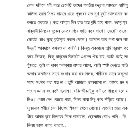
কোন দলিলে সই করে রেখেছি তাদের যাবতীয় যন্ত্রনা আমাকে হ
কলিজা হয়নি নিলয় সামনে এসে পুরুষের মত মুখ ফুটে ভালবাসার ক
করতে চেয়েছে। কত অসহ্য দিন রাত ঘরে বন্দি হয়ে থাকা, দুঃস্বপ
বাক্যটা নিলয়ের বুকের ভেতর গিয়ে ধ্যাঁচ করে লাগে। মেয়েটা তাকে
মেয়েটা চোখ মুছে কন্ঠস্বর বদলে ফেলে। আসলে আর কথা বলে লাভ
উদ্ভট আবদারে কখনও না করিনি। কিন্তু একমাসে তুমি প্রমাণ 
করে দিয়েছে, কিছু মানুষের ভিতরটা একদম পঁচে যায়, আমি যতই ল
খুঁজতে, তুমি না থাকা অবস্থায় বাসায় আসে, আমি স্পষ্ট দেখতে পাচ
অভাব অনটনের সাথে সংসার করা যায় নিলয়, শারীরিক ভাবে অসুস্থ এক
সাথে সংসার করা যায় না। তুমি আমাকে ভালবাসো না, আমার মন পড়
গত একমাস বহু কষ্টে ছিলাম। বাকি জীবনটুকু কাটাতে পারবো বলে 
নিও। গোটা দেশ বেচতে পারা, নিলয় মাথা নিচু করে দাঁড়িয়ে আছে। 
সুনয়নার শরীরে যেন বিদ্যুৎ শিহরণ খেলে গেলো। এতদিন তারা এক
ধীরে আবার ঘুরে নিলয়ের দিকে তাকালো, ছেলেটার চোখে পানি। কি
নিলয় ভাঙ্গা গলায় বললো..