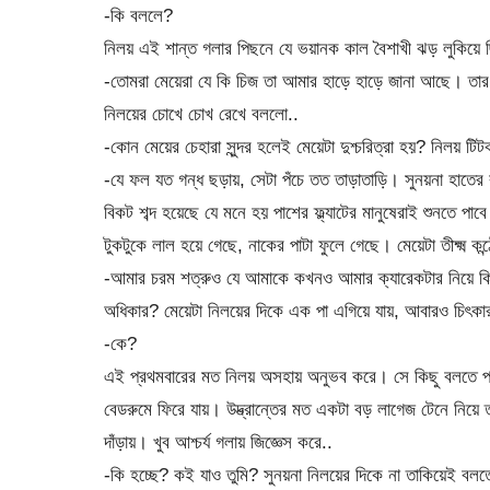
-কি বললে?
নিলয় এই শান্ত গলার পিছনে যে ভয়ানক কাল বৈশাখী ঝড় লুকিয়ে ছ
-তোমরা মেয়েরা যে কি চিজ তা আমার হাড়ে হাড়ে জানা আছে। তা
নিলয়ের চোখে চোখ রেখে বললো..
-কোন মেয়ের চেহারা সুন্দর হলেই মেয়েটা দুশ্চরিত্রা হয়? নিলয় টিট
-যে ফল যত গন্ধ ছড়ায়, সেটা পঁচে তত তাড়াতাড়ি। সুনয়না হা
বিকট শব্দ হয়েছে যে মনে হয় পাশের ফ্ল্যাটের মানুষেরাই শুনতে পা
টুকটুকে লাল হয়ে গেছে, নাকের পাটা ফুলে গেছে। মেয়েটা তীক্ষ্ম কন
-আমার চরম শত্রুও যে আমাকে কখনও আমার ক্যারেকটার নিয়ে কিছ
অধিকার? মেয়েটা নিলয়ের দিকে এক পা এগিয়ে যায়, আবারও চিৎকা
-কে?
এই প্রথমবারের মত নিলয় অসহায় অনুভব করে। সে কিছু বলতে পার
বেডরুমে ফিরে যায়। উদ্ভ্রান্তের মত একটা বড় লাগেজ টেনে নি
দাঁড়ায়। খুব আশ্চর্য গলায় জিজ্ঞেস করে..
-কি হচ্ছে? কই যাও তুমি? সুনয়না নিলয়ের দিকে না তাকিয়েই বল