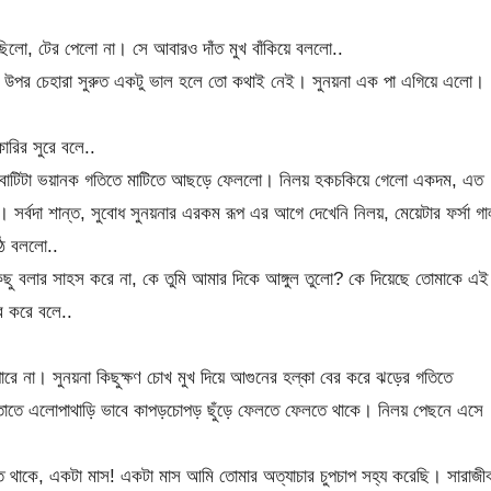
িলো, টের পেলো না। সে আবারও দাঁত মুখ বাঁকিয়ে বললো..
র উপর চেহারা সুরুত একটু ভাল হলে তো কথাই নেই। সুনয়না এক পা এগিয়ে এলো।
কারির সুরে বলে..
তের বাটিটা ভয়ানক গতিতে মাটিতে আছড়ে ফেললো। নিলয় হকচকিয়ে গেলো একদম, এত
বে। সর্বদা শান্ত, সুবোধ সুনয়নার এরকম রূপ এর আগে দেখেনি নিলয়, মেয়েটার ফর্সা গা
্ঠে বললো..
ু বলার সাহস করে না, কে তুমি আমার দিকে আঙ্গুল তুলো? কে দিয়েছে তোমাকে এই
র করে বলে..
ে না। সুনয়না কিছুক্ষণ চোখ মুখ দিয়ে আগুনের হল্কা বের করে ঝড়ের গতিতে
য়ে তাতে এলোপাথাড়ি ভাবে কাপড়চোপড় ছুঁড়ে ফেলতে ফেলতে থাকে। নিলয় পেছনে এসে
তে থাকে, একটা মাস! একটা মাস আমি তোমার অত্যাচার চুপচাপ সহ্য করেছি। সারাজী