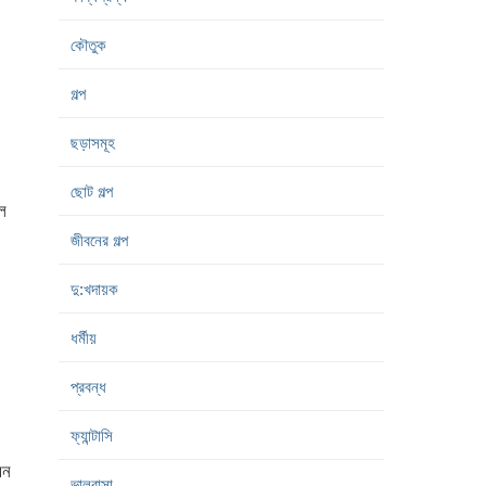
কৌতুক
গল্প
ছড়াসমূহ
ছোট গল্প
ল
জীবনের গল্প
দু:খদায়ক
ধর্মীয়
প্রবন্ধ
ফ্যান্টাসি
বন
ভালবাসা