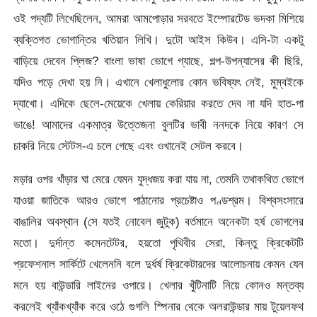
ওই পদ্যটি লিখেছিলেন, আমরা আমপোড়ার সরবতে ইম্পোরটেড ভদকা মিশিয়ে
ব্যক্তিগত ভোগান্তির খতিয়ান লিখি। দুটো আইস কিউব। এসি-টা একটু
বাড়িয়ে দেবেন প্লিজ? বাংলা ভাষা ভোগে গ্যাছে, গল্প-উপন্যাসের কী ছিরি,
যদিও পড়ে দেখা হয় নি। এখানে খেলাধুলোর কোন ভবিষ্যৎ নেই, মুম্বইকে
দ্যাখো। এদিকে ছেলে-মেয়েকে খেলায় কেরিয়ার করতে দেব না যদি হাত-পা
ভাঙে! আমাদের একমাত্র উত্তেজনা বুলটির ভাবী ননদকে নিয়ে কারণ সে
চাকরি নিয়ে স্টেটস-এ চলে গেছে এবং ওখানেই সেটল করবে।
মড়ার ওপর খাঁড়ার ঘা মেরে যেমন যুদ্ধজয় করা যায় না, তেমনি তথাকথিত ভোগে
যাওয়া জাতিকে আরও ভোগে পাঠানোর প্রচেষ্টাও পণ্ডশ্রম। বিশ্বসংসারে
বাঙালির অবস্থান (সে যতই নোবেল জুটুক) বর্তমানে অনেকটা হর্ষ ভোগলের
মতো। দুর্দান্ত কমেনটেটর, হয়তো পৃথিবীর সেরা, কিন্তু ক্রিকেটটি
প্রফেশনাল সার্কিটে খেলেননি বলে দুর্ধর্ষ ক্রিকেটারদের আলোচনায় কেমন যেন
মনে হয় বাউন্ডারি লাইনের ওপারে। খেলার খুঁটিনাটি নিয়ে কোনও মন্তব্য
করলেই খ্যাঁকখ্যাঁক করে ওঠে গুগলি স্পিনার থেকে অলরাউন্ডার মায় টুয়েলফথ