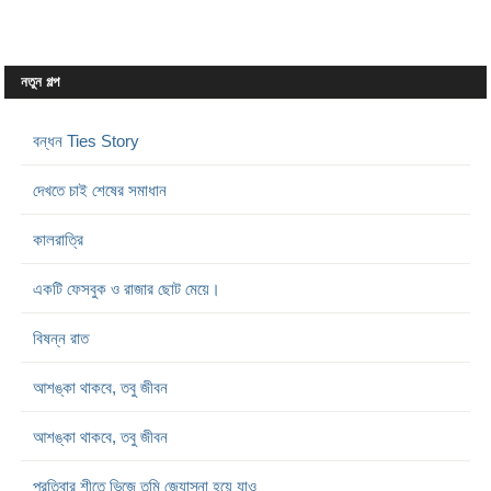
নতুন গল্প
বন্ধন Ties Story
দেখতে চাই শেষের সমাধান
কালরাত্রি
একটি ফেসবুক ও রাজার ছোট মেয়ে।
বিষন্ন রাত
আশঙ্কা থাকবে, তবু জীবন
আশঙ্কা থাকবে, তবু জীবন
প্রতিবার শীতে ভিজে তুমি জ্যোস্না হয়ে যাও