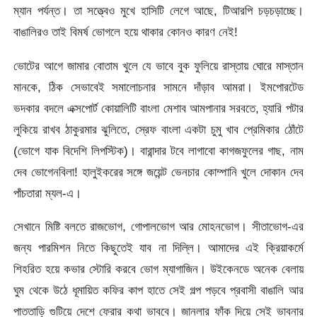
ম্যান পর্যন্ত। তা সত্ত্বেও মুখে হাসিটি লেগে আছে, টিআরপি চড়চড়াচ্ছে।
বাঙালিরও তাই বিমর্ষ ভোগলে হয়ে থাকার কোনও কারণ নেই!
ভোটের আগে জামার বোতাম খুলে যে ভাবে বুক ফুলিয়ে রাস্তায় ঘোরে মাস্তান
মানকে, ঠিক সেভাবেই সমালোচনার সামনে দাঁড়াব আমরা। ইমপোরটেড
ভদকার বদলে এক্সপোর্ট কোয়ালিটি বাংলা মেশাব আমপানার সরবতে, হ্যারি পটার
লুকিয়ে রাখব ঠাকুরমার ঝুলিতে, স্রেফ বাংলা একটা চুমু খাব প্রেমিকার ঠোঁটে
(ভোগে যাক বিদেশি লিপস্টিক)। বারান্দার টবে লাগাবো কাগজফুলের গাছ, নাম
দেব ভোগেনবিলা! হালুইকরের সঙ্গে জয়েন্ট ভেনচার কোম্পানি খুলে দোকান দেব
পাঁচতারা ম্যল-এ।
সেখানে মিষ্টি বলতে রাজভোগ, গোপালভোগ আর মোহনভোগ। সীতাভোগ-এর
জন্য পারমিশন নিতে কিছুতেই যাব না দিল্লি। আমাদের এই ক্রিয়াকর্মে
শিহরিত হয়ে কভার স্টোরি করবে ভোগ ম্যাগাজিন। উইকেনডে অনেক বেলায়
ঘুম থেকে উঠে ধূমায়িত কফির কাপ হাতে সেই গল্প পড়বে প্রবাসী বাঙালি আর
পাততাড়ি গুটিয়ে দেশে ফেরার কথা ভাববে। জানলার ফাঁক দিয়ে সেই ভাবনার