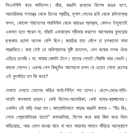
পিএনপিসি করে কাটালেন। যাঁরা, বাঙালি রক্তের বিশেষ রঙের গুণে,
আমেরিকার গণতন্ত্র থেকে চিনের প্রাচীর, মৃণাল সেনের ছবি থেকে রবিশস্যের
ফলন, কোকো শ্যানেলের পারফিউম থেকে ব্যাঙের প্রস্রাব, কোনও ইস্যুতেই
একমত হতে পারেন না, তাঁরাই একবাক্যে স্বীকার করলেন আগেরবার কুমড়োর
ছক্কায় ছোলা অনেক বেশি ছিল। জ্যাঠার হাত কেঁপে চা চলকালো সাদা
পাঞ্জাবিতে। বাবা সেই যে অবিশ্বাসের দৃষ্টি হানলেন, বেশ কয়েক দশক ওঁকে
এড়িয়ে চলেছি। মা, মাথায় ঘোমটা টেনে। হাতের প্লেটে পেঁয়াজি আর বেগুনি।
থমকে গেলেন। এরপর বেশ কিছুদিন আলোচনা চলল যে এহেন সোনা ছেলের
এই বুৎপত্তি হল কি করে?
দেখতে দেখতে ভোগের বাড়ির কর্তা-গিন্নি গত হলেন। ছেলে-মেয়ে-নাতি-
নাতনি কলকাতা ছাড়ল। কেউ বিলেত-আমেরিকা, কেউ বম্বে-ব্যাঙ্গালোর।
একদিন ওই বাড়ি ভাঙা হল। জাত্যাভিমানে পাড়ার বাঙালি কাতর – “ছিঃ ছিঃ,
শেষে প্রোমোটারের হাতে!” কমবয়সিরা, বিশেষ করে যারা জিম করে খিদে
বাড়িয়েছে, আর ভোগ খাওয়া যাবে না শুনে আয়নার সামনে দাঁড়িয়ে আক্রোশে