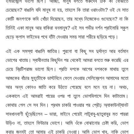
ইমারজেন্সি ভালো ছিল। আচ্ছা, মানুষ বলতে গুরুদেব ঠিক কী বোঝাতে
চেয়েছেন? বাঙালি যদি মানুষ না হয়, তাহলে কি তারা ওরাংওটাং? ওই যে সাত
কোটি জনগণকে কবি খোঁচা দিয়েছেন, তার মধ্যে নিজেকেও গুনেছেন? না কি
তিনিই একা মানুষ আর বাকিরা বনমানুষ? এই সব গভীর দর্শন প্রাইমারি স্কুল
ছেড়ে ক্লাস ফাইভের পথে হাঁটা দেওয়ার সময় সারা শরীরে ছড়িয়ে পড়ে।
এই এক সমস্যা বাঙালি জাতির। পুরনো যা কিছু সব দুর্দান্ত আর বর্তমান
ভোগের খাতায়। স্বাধীনতার কিছুদিন পর থেকেই আমরা বলতে শুরু করেছি এর
চেয়ে ব্রিটিশরাজ ভালো ছিল। প্রতি দশকে আগের দশককে মাথায় তুলে
আজকের বাঁচার মুহূর্তটাকে ডাস্টবিনে ফেলে দেওয়ার সেলিব্রেশন আমাদের মতো
আর অন্য কোনও জাতি করে উঠতে পেরেছে বলে মনে হয় না। অথচ,
এককালে এই আমরাই পায়ের ওপর পা তুলে ভোগবিলাসে দিন কাটাতাম।
কোথায় গেল সে সব দিন। প্রথম চাকরি পাওয়ার পর প্রৌঢ় অ্যাকাউনট্যানট
সাবধানবাণী ছুঁড়েছিলেন – ভায়া, মাইনে পেয়েই লাটুবাবু-ছাতুবাবুর মত পায়রা
উড়িও না, তাহলে ফিউচার ভোগে। আমি ওঁকে বোঝানোর চেষ্টা করি, ভোগ
করার জন্যই তো আমার এই চাকরি নেওয়া। আমি ভোগ খাব, নাকি ভোগ