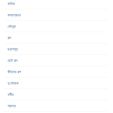
কবিতা
কাব্যগ্রন্থ
কৌতুক
গল্প
ছড়াসমূহ
ছোট গল্প
জীবনের গল্প
দু:খদায়ক
ধর্মীয়
প্রবন্ধ