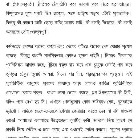
বা শিল্পসংস্কৃতি। রীতিমত ঠেলাঠেলি করে জায়গা করে নিতে হত তাদের।
বিশ্বায়নের যুগে সবাই ভিন রাজ্যে, দেশে ছড়িয়ে পড়বে এটাই স্বাভাবিক।
কিন্তু কী কারণে আমি ছেড়ে যাচ্ছি আমার মাটি, কী বলছি নিজেকে, কী বলছি
অন্যদের সেটা গুরুত্বপূর্ণ।
কর্মসূত্রে দেশের অনেক রাজ্য এবং দেশের বাইরে অনেক দেশ ঘোরার সুযোগ
হয়েছে, কিন্তু বাঙালি মানসিকতার কোনও তুলনা পাইনি। নিজের বিবেককে
প্রতিনিয়ত আঘাত করে, খুঁচিয়ে রক্ত বার করে এক চুমুকে সেটাই পান করে
তৃপ্তির ঢেঁকুর তুলছি আমরা, দিনের পর দিন, প্রজন্মের পর প্রজন্ম। এই
স্যাডিস্টিক আনন্দের স্বাদের মাহাত্ম্য অন্য কোনও জাতির প্রতিনিধিকে
বোঝানো বেজায় শক্ত। বাংলা ভাষা ভোগে গ্যাছে, গল্প-উপন্যাসের কী ছিরি,
যদিও পড়ে দেখা হয় নি। এখানে খেলাধুলোর কোন ভবিষ্যৎ নেই, মুম্বইকে
দ্যাখো। এদিকে ছেলে-মেয়েকে খেলায় কেরিয়ার করতে দেব না যদি হাত-পা
ভাঙে! আমাদের একমাত্র উত্তেজনা বুলটির ভাবী ননদকে নিয়ে কারণ সে
চাকরি নিয়ে স্টেটস-এ চলে গেছে এবং ওখানেই সেটল করবে। স্কুলে পড়াতে