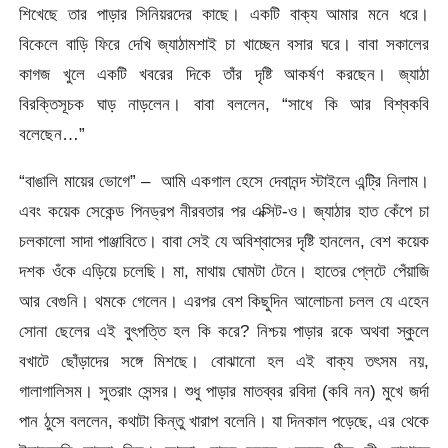
শিখেছে তার পাড়ার সিনিয়রদের কাছে। একটি বাক্য আমার মনে ধরে।
বিকেলে বাড়ি ফিরে দেখি জ্যাঠামশাই চা খাচ্ছেন বসার ঘরে। বাবা সকালের
কাগজ খুলে একটি খবরের দিকে তাঁর দৃষ্টি আকর্ষণ করছেন। জ্যাঠা
বিরক্তিসূচক ঘাড় নাড়লেন। বাবা বললেন, “সাধে কি আর বিশ্বকবি
বলেছেন…”
“বাঙালি মায়ের ভোগে” – আমি একগাল হেসে দেবানন্দ স্টাইলে এন্ট্রি নিলাম।
এবং কয়েক সেকেন্ড পিনড্রপ নীরবতার পর এক্সিট-ও। জ্যাঠার হাত কেঁপে চা
চলকালো সাদা পাঞ্জাবিতে। বাবা সেই যে অবিশ্বাসের দৃষ্টি হানলেন, বেশ কয়েক
দশক ওঁকে এড়িয়ে চলেছি। মা, মাথায় ঘোমটা টেনে। হাতের প্লেটে পেঁয়াজি
আর বেগুনি। থমকে গেলেন। এরপর বেশ কিছুদিন আলোচনা চলল যে এহেন
সোনা ছেলের এই বুৎপত্তি হল কি করে? নিশ্চয় পাড়ার রকে অথবা স্কুলে
বখাটে ছোঁড়াদের সঙ্গে মিশছে। বোঝানো হল এই বাক্য তৎসম নয়,
গালাগালিসম। সুতরাং সেন্সর। শুধু পাড়ার মাতব্বর রবিদা (কবি নন) মুখে জর্দা
পান ঠুসে বললেন, কথাটা কিন্তু খারাপ বলেনি। যা দিনকাল পড়েছে, এর থেকে