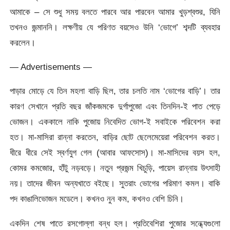
আমাকে – সে শুধু সময় বলতে পারবে আর পারবেন আমার খুড়শ্বশুর, যিনি
তখনও জন্মাননি। লক্ষণীয় যে পরিণত বয়সেও উনি ‘ভোগে’ শব্দটি ব্যবহার
করলেন।
— Advertisements —
পাড়ার মোড়ে যে তিন মহলা বাড়ি ছিল, তার চলতি নাম ‘ভোগের বাড়ি’। তার
কারণ সেখানে প্রতি বছর জাঁকজমকে দুর্গাপুজো এবং তিনদিন-ই পাত পেড়ে
ভোজন। এককালে নাকি পুজোয় নিবেদিত ভোগ-ই সবাইকে পরিবেশন করা
হত। মা-মাসিরা রান্না করতেন, বাড়ির ছোট ছেলেমেয়েরা পরিবেশন করত।
ধীরে ধীরে সেই স্বর্ণযুগ গেল (আবার আফসোস)। মা-মাসিদের বয়স হল,
কোমর কমজোর, হাঁটু নড়বড়ে। নতুন প্রজন্ম খিচুড়ি, পায়েস রান্নায় উৎসাহী
নয়। তাদের জীবন অন্যখাতে বইছে। সুতরাং ভোগের পরিমাণ কমল। বাকি
পদ কাঙালিভোজন মডেলে। কখনও নুন কম, কখনও বেশি চিনি।
একদিন শেষ পাতে রসগোল্লা বন্ধ হল। প্রতিবেশিরা পুজোর সন্ধ্যেগুলো