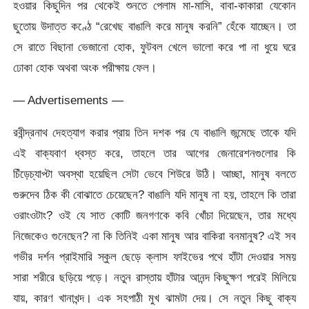
হওয়ার কিছুদিন পর থেকেই শুনতে পেলাম মা-মাসি, বাবা-কাকারা যেকোন
ছুতোয় উদাত্ত কণ্ঠে “রেখেছ বাঙালি করে মানুষ করনি” হেঁকে যাচ্ছেন। তা
সে রাতে বিছানা ভেজানো হোক, ফুটবল খেলে ভালো করে পা না ধুয়ে ঘরে
ঢোকা হোক অথবা অংক পরীক্ষায় ফেল।
— Advertisements —
রবীন্দ্রনাথ দেহত্যাগ করার প্রায় তিন দশক পর যে বাঙালি জন্মেছে তাকে যদি
এই বাক্যবাণ ধ্বস্ত করে, তাহলে তার আগের জেনারেশনগুলোর কি
চিঁড়েচ্যাপ্টা অবস্থা হয়েছিল সেটা ভেবে শিউরে উঠি। আচ্ছা, মানুষ বলতে
গুরুদেব ঠিক কী বোঝাতে চেয়েছেন? বাঙালি যদি মানুষ না হয়, তাহলে কি তারা
ওরাংওটাং? ওই যে সাত কোটি জনগণকে কবি খোঁচা দিয়েছেন, তার মধ্যে
নিজেকেও গুনেছেন? না কি তিনিই একা মানুষ আর বাকিরা বনমানুষ? এই সব
গভীর দর্শন প্রাইমারি স্কুল ছেড়ে ক্লাস ফাইভের পথে হাঁটা দেওয়ার সময়
সারা শরীরে ছড়িয়ে পড়ে। নতুন রাস্তায় হাঁটার আনন্দ কিছুক্ষণ পরেই মিলিয়ে
যায়, কারণ খানাখন্দ। এক সহপাঠী মুখ ঝামটা দেয়। সে নতুন কিছু বাক্য