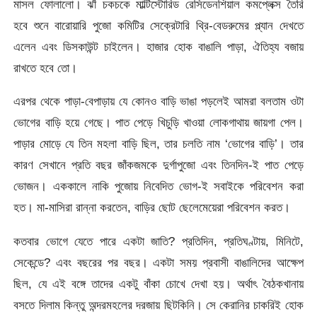
মাসল ফোলালো। ঝাঁ চকচকে মাল্টিস্টোরিড রেসিডেনশিয়াল কমপ্লেক্স তৈরি
হবে শুনে বারোয়ারি পুজো কমিটির সেক্রেটারি থ্রি-বেডরুমের প্ল্যান দেখতে
এলেন এবং ডিসকাউন্ট চাইলেন। হাজার হোক বাঙালি পাড়া, ঐতিহ্য বজায়
রাখতে হবে তো।
এরপর থেকে পাড়া-বেপাড়ায় যে কোনও বাড়ি ভাঙা পড়লেই আমরা বলতাম ওটা
ভোগের বাড়ি হয়ে গেছে। পাত পেড়ে খিচুড়ি খাওয়া লোকগাথায় জায়গা পেল।
পাড়ার মোড়ে যে তিন মহলা বাড়ি ছিল, তার চলতি নাম ‘ভোগের বাড়ি’। তার
কারণ সেখানে প্রতি বছর জাঁকজমকে দুর্গাপুজো এবং তিনদিন-ই পাত পেড়ে
ভোজন। এককালে নাকি পুজোয় নিবেদিত ভোগ-ই সবাইকে পরিবেশন করা
হত। মা-মাসিরা রান্না করতেন, বাড়ির ছোট ছেলেমেয়েরা পরিবেশন করত।
কতবার ভোগে যেতে পারে একটা জাতি? প্রতিদিন, প্রতিঘণ্টায়, মিনিটে,
সেকেন্ডে? এবং বছরের পর বছর। একটা সময় প্রবাসী বাঙালিদের আক্ষেপ
ছিল, যে এই বঙ্গে তাদের একটু বাঁকা চোখে দেখা হয়। অর্থাৎ বৈঠকখানায়
বসতে দিলাম কিন্তু অন্দরমহলের দরজায় ছিটকিনি। সে কেরানির চাকরিই হোক