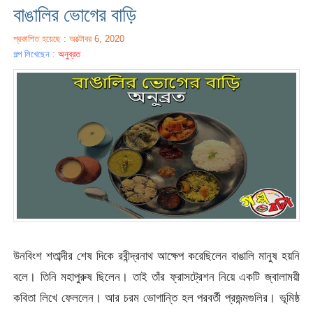
বাঙালির ভোগের বাড়ি
প্রকাশিত হয়েছে : অক্টোবর 6, 2020
গল্প লিখেছেন :
অনুব্রত
উনবিংশ শতাব্দীর শেষ দিকে রবীন্দ্রনাথ আক্ষেপ করেছিলেন বাঙালি মানুষ হয়নি
বলে। তিনি মহাপুরুষ ছিলেন। তাই তাঁর ফ্রাসট্রেশন নিয়ে একটি জ্বালাময়ী
কবিতা লিখে ফেললেন। আর চরম ভোগান্তি হল পরবর্তী প্রজন্মগুলির। ভূমিষ্ঠ