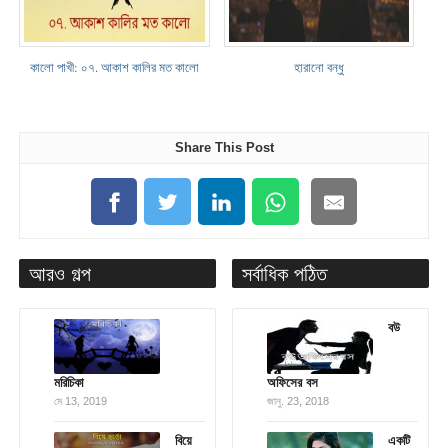
কালো পাখী: ০৭. আকাশ কালির মত কালো
হারানো বন্ধু
Share This Post
আরও গল্প
সর্বাধিক পঠিত
বউ
মরিচিকা
অফিসের বস
মে 13, 2019
জানু. 23, 2018
বিয়ে
একটি