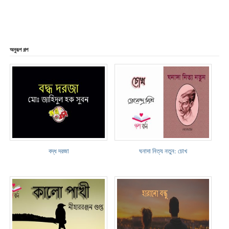
অনুরূপ গল্প
বদ্ধ দরজা
ঘনাদা নিত্য নতুন: চোখ