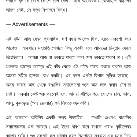
পড়াতে বুলটির ব্রেন ভোগে চলে গেল। আর আমেরিকায় বোকাহাঁদা বাঙালির
জায়গা নেই, সে সত্য নিপাতনে সিদ্ধ।
— Advertisements —
এই ঘটনা আজ যেমন প্রাসঙ্গিক, দশ বছর আগেও ছিল, হয়ত একশো বছর
আগেও। মাঝখানে মহামতি গোখলে কিছু একটা বলে আমাদের চিন্তায় ফেলে
দিয়েছিলেন। আমরা আজ না ভাবতে পারলে কাল দেশ ভাবতে পারবে না। এই
গুরুভার আস্তে আস্তে এই কাঁধ থেকে ওই কাঁধে পাচার করতে করতে আজ
আমরা সত্যি হালকা বোধ করছি। এর ফলে একটা বিশাল সুবিধা হয়েছে।
অন্য কারুর কাছ থেকে বাঙালির সমালোচনা শুনে কান লাল করার টেনশন
নেই। একবার কেউ শুরু করলেই হল, আমরা ঝাঁপিয়ে পড়ে ভোগের চাল, ডাল,
আলু, কুমড়োর (আর ছোলার) ফর্দ লিখতে শুরু করি।
এই আচরণে অবিশ্যি একটি সত্য উদ্ঘাটিত – বাঙালি এখনও বাঙালির
সমালোচনায় এক নম্বরে। এই ইগো ধারণ করে রাখতে পারাও কৃতিত্বের
ব্যাপার বৈকি। শুধু তফাৎটা হল রবিবাবু হয়ত নিমপাতার সরবতে এক চুমুক দিয়ে