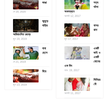
ভাঙা
সত্য
ঘটনা
অবলম্বনে
মে 18, 2020
আগস্ট 12, 2017
ভুতুড়ে
বাড়ির
বাসর
রাত
অমিমাংসিত রহস্য
জুন 19, 2019
জুন 17, 2017
বাবা
একটি
ছেলে
ভাই ও
একটি
বোনের
মে 21, 2019
এক দিন
নভে. 19, 2017
বিয়ে
সিনিয়র
বৌ
জুন 13, 2019
আগস্ট 11, 2017