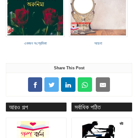
একজন অ‌প্রে‌মিকা
আয়না
Share This Post
আরও গল্প
সর্বাধিক পঠিত
বউ