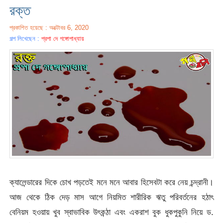
রক্ত
প্রকাশিত হয়েছে : অক্টোবর 6, 2020
গল্প লিখেছেন :
প্রপা দে গঙ্গোপাধ্যায়
ক্যালেন্ডারের দিকে চোখ পড়তেই মনে মনে আবার হিসেবটা করে নেয় চন্দ্রানী।
আজ থেকে ঠিক দেড় মাস আগে নিয়মিত শারীরিক ঋতু পরিবর্তনের হঠাৎ
বেনিয়ম হওয়ায় খুব স্বাভাবিক উৎকন্ঠা এবং একরাশ বুক ধুকপুকুনি নিয়ে ড.