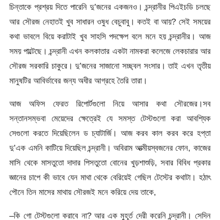
চিন্তাকে প্রশ্রয় দিতে পারেনি দু’জনের একজনও। চন্দ্রানীর পিএইচডি চলছে
আর সৌরজ নেহাতই খুব সাধারন ওষুধ বেচুবাবু। কতই বা আয়? সেই সময়ের
কথা ভাবলে বিয়ে করাটাই খুব সাহসি পদক্ষেপ বলে মনে হয় চন্দ্রানীর। আজ
সময় পাল্টেছে। চন্দ্রানী এখন কলকাতার একটা নামকরা কলেজে লেকচারার আর
সৌরজ সরকারি চাকুরে। দু’জনের সাজানো সচ্ছ্বল সংসার। তাই এখন তৃতীয়
মানুষটির আবির্ভাবের জন্য অধীর আগ্রহে তৈরি তারা।
আজ অফিস ফেরত রিপোর্টগুলো নিয়ে আসার কথা সৌরজের।সব
সন্তানসম্ভবা মেয়েদের ক্ষেত্রেই যে সমস্ত টেস্টগুলো করা আবশ্যিক
সেগুলো করতে দিয়েছিলেন ড চ্যাটার্জি। আজ করব কাল করব করে হপ্তা
দু’এক এমনি কাটিয়ে দিয়েছিল চন্দ্রানী। অবিরাম আত্মীয়স্বজনের ফোন, কাজের
মাসি থেকে মাসতুতো দাদার পিসতুতো বোনের খুড়শাশুড়ি, সবার বিবিধ প্রকার
জ্ঞানের চাপে কী ভাবে যেন মাথা থেকে বেরিয়েই গেছিল টেস্টের কথাটা। হঠাৎ
পৌনে তিন মাসের মাথায় সৌরজই মনে করিয়ে দেয় তাকে,
–কি গো টেস্টগুলো করাবে না? আর এক মুহূর্ত দেরী করেনি চন্দ্রানী। সেদিন