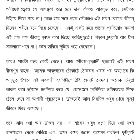
অনিচ্ছাসত্ত্বেও যে আশঙ্কা তার মনে দানা বাঁধতে আরম্ভ করে, সেটাকে
উড়িয়ে দিতে পারে না। আজ তার সঙ্গে হয়ত সৌরজও এই মারণ রোগের জীবাণু
নিজের শরীরে বয়ে নিয়ে চলেছে। একটু একটু করে তাদের প্রতিরোধ ক্ষমতা
এই লক্ষ লক্ষ জীবাণু ধ্বংস করে দিচ্ছে প্রতিমুহূর্তে। বিহ্বল চন্দ্রানী আর টাল
সামলাতে পারে না। জ্ঞান হারিয়ে লুটিয়ে পড়ে মেঝেতে।
আরও সাতটা বছর কেটে গেছে। আজ সৌরজ-চন্দ্রানী দুজনেই এই মারণ
বীজাণুর বাহক। অনেক ডাক্তারের চৌকাঠে ঠোক্কর খাবার পর অবশেষে কি
অদ্ভূত উপায়ে এই সরকারী হসপিটালে ঠাঁই জোটে তাদের। অনেক চিন্তা
ভাবনা করে দু’জনে মনস্থির করে যে, জেনেশুনে অনিশ্চিত ভবিষ্যতের দিকে
ঠেলে দেবে না আগামী প্রজন্মকে। দু’জনেই আজ নিয়মিত ওষুধ খেয়ে সুস্থ
জীবনে ফিরে এসেছে।
তবে আজ ওরা আর দু’জন নয়। এ মাসের ওষুধ গুণে নিয়ে ওরা যখন
হাসপাতাল থেকে বেরিয়ে এল, তখন ওদের জন্যে অপেক্ষা করছিল ফুটফুটে