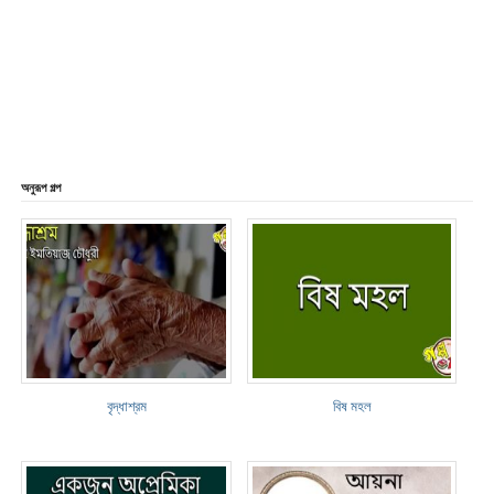
অনুরূপ গল্প
বৃদ্ধাশ্রম
বিষ মহল