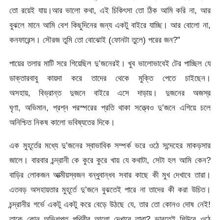
তো রয়েই যায়।আর ভালো কথা, এই চিকিৎসা তো ঠিক আমি করি না, আর
বুঝলে মানে আমি বেশ কিছুদিনের জন্য একটু বাইরে যাচ্ছি। আর বোলো না,
কনফারেন্স। সৌরজ তুমি তো বোঝোই (ফোনটা তুলে) পরের জন?”
পায়ের তলার মাটি সরে গিয়েছিল দু’জনেরই। খুব ভালোভাবেই টের পাচ্ছিল যে
ডাক্তারবাবু কায়দা করে তাদের থেকে মুক্তি পেতে চাইছেন।
অসহায়, বিভ্রান্ত দুজনে বাইরে এসে দাড়ায়। দুজনের অজস্র
ঘৃণা, অভিমান, প্রশ্ন পরস্পরের প্রতি থাকা সত্ত্বেও দু’জনে এগিয়ে চলে
অনিশ্চিত নিকষ কালো ভবিষ্যতের দিকে।
এক মুহূর্তের মধ্যে দু’জনের স্বাভাবিক সম্পর্ক ভরে ওঠে সন্দেহের মাকড়সার
জালে। বারবার চন্দ্রানী কে কুরে কুরে খায় যে কথাটা, সেটা হল আমি কেন?
বাড়ির লোকজন আত্মীয়স্বজন বন্ধুবান্ধব সবার কাছে কী মুখ দেখাবে তারা।
এতবড় অসহায়তার মুহূর্তে দু’জনে বুঝতেই পারে না তাদের কী করা উচিত।
চন্দ্রানীর গর্ভে একটু একটু করে বেড়ে উঠছে যে, তার তো কোনও দোষ নেই!
তাকে কোন অভিশপ্ত পৃথিবীর আলো দেখাবে তারা? ভাবতেই শিউরে ওঠে