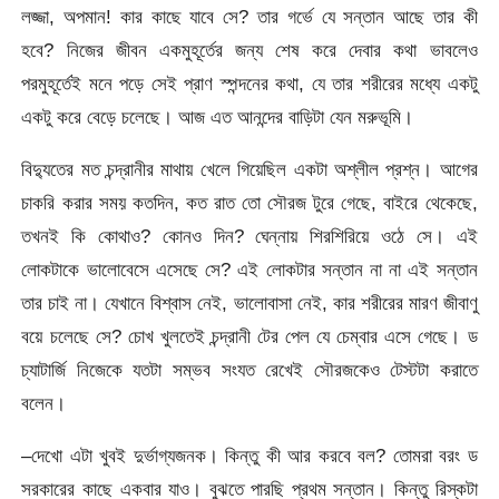
লজ্জা, অপমান! কার কাছে যাবে সে? তার গর্ভে যে সন্তান আছে তার কী
হবে? নিজের জীবন একমুহূর্তের জন্য শেষ করে দেবার কথা ভাবলেও
পরমুহূর্তেই মনে পড়ে সেই প্রাণ স্পন্দনের কথা, যে তার শরীরের মধ্যে একটু
একটু করে বেড়ে চলেছে। আজ এত আনন্দের বাড়িটা যেন মরুভূমি।
বিদ্যুতের মত চন্দ্রানীর মাথায় খেলে গিয়েছিল একটা অশ্লীল প্রশ্ন। আগের
চাকরি করার সময় কতদিন, কত রাত তো সৌরজ টুরে গেছে, বাইরে থেকেছে,
তখনই কি কোথাও? কোনও দিন? ঘেন্নায় শিরশিরিয়ে ওঠে সে। এই
লোকটাকে ভালোবেসে এসেছে সে? এই লোকটার সন্তান না না এই সন্তান
তার চাই না। যেখানে বিশ্বাস নেই, ভালোবাসা নেই, কার শরীরের মারণ জীবাণু
বয়ে চলেছে সে? চোখ খুলতেই চন্দ্রানী টের পেল যে চেম্বার এসে গেছে। ড
চ্যাটার্জি নিজেকে যতটা সম্ভব সংযত রেখেই সৌরজকেও টেস্টটা করাতে
বলেন।
–দেখো এটা খুবই দুর্ভাগ্যজনক। কিন্তু কী আর করবে বল? তোমরা বরং ড
সরকারের কাছে একবার যাও। বুঝতে পারছি প্রথম সন্তান। কিন্তু রিস্কটা