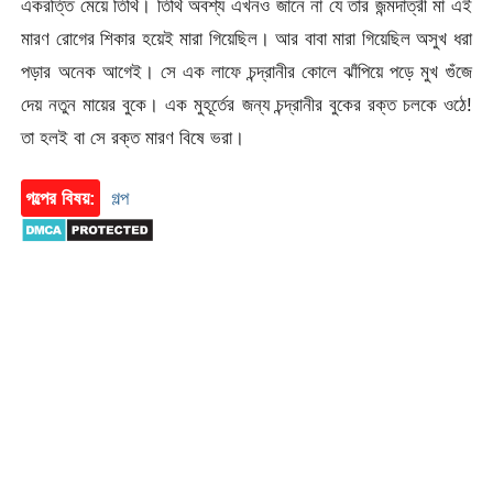
একরত্তি মেয়ে তিথি। তিথি অবশ্য এখনও জানে না যে তার জন্মদাত্রী মা এই
মারণ রোগের শিকার হয়েই মারা গিয়েছিল। আর বাবা মারা গিয়েছিল অসুখ ধরা
পড়ার অনেক আগেই। সে এক লাফে চন্দ্রানীর কোলে ঝাঁপিয়ে পড়ে মুখ গুঁজে
দেয় নতুন মায়ের বুকে। এক মুহূর্তের জন্য চন্দ্রানীর বুকের রক্ত চলকে ওঠে!
তা হলই বা সে রক্ত মারণ বিষে ভরা।
গল্পের বিষয়:
গল্প