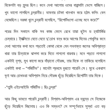
বিকেলটা বড় সুন্দর ছিল। কনে দেখা আলোয় ওদের বারান্দাটা ভেসে যাচ্ছিল।
খুব ভালো লাগছিল চন্দ্রানীর। ভাবনার চটকা খানখান করে হঠাৎ কলিং বেল
বেজেছিল। দরজা খুলে চন্দ্রানী বলেছিল, “রিপোর্টগুলো এনেছ মনে করে?”
পরের দিন সকালে বাকি সব কাজ ফেলে রেখে তারা ছুটল ড চ্যাটার্জির
চেম্বারে। ট্যাক্সিতে যেতে যেতে দু’চোখ বন্ধ করে আগের দিনের গোধূলির কনে
দেখা আলোর কথা মনে পড়তেই কোথা থেকে যেন লবনাক্ত জলের অবিশ্রান্ত
ধারা তার চিন্তাকে ঝাপসা করে দিতে লাগলো বারবার। মনে পড়তে লাগলো
একটাই দৃশ্য, মুখ কালো করে দাঁড়ানো সৌরজ, তার দিকে না তাকিয়ে বলেছিল
একটাই কথা – “পজিটিভ”। মানেটা প্রথমে বুঝতে পারেনি সে। মুখে একরাশ
ঘৃণা আর চোখভরা অবিশ্বাস নিয়ে সৌরজ ছুঁড়ে দিয়েছিল রিপোর্টটা তার দিকে।
-“তুমি এইচআইভি পজিটিভ। ছিঃ চন্দ্রা”
আর কিছু ভাবতে পারেনি চন্দ্রানী। বিশ্বাস-অবিশ্বাস এর দ্বন্দ্বে সে নিজেকে
ছুঁড়ে দিয়েছিল বিছানায়। এও কি সম্ভব? সে সম্পূর্ণভাবে সুস্থ! এত বড়