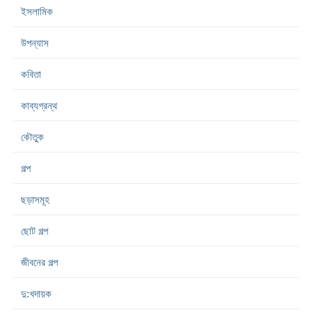
ইসলামিক
উপন্যাস
কবিতা
কাব্যগ্রন্থ
কৌতুক
গল্প
ছড়াসমূহ
ছোট গল্প
জীবনের গল্প
দু:খদায়ক