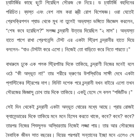
চ্যাটার্জির কাছে ছুটে গিয়েছিল সৌরজ কে নিয়ে। ড চ্যাটার্জি বহুদিনের
পরিচিত। ব্যস্ত এবং বেশ নাম করা স্ত্রী রোগ বিশেষজ্ঞ। ওরা যেতেই
প্রেসক্রিপশন প্যাড থেকে মুখ না তুলেই অভ্যস্ত ভঙ্গিতে জিজ্ঞেস করলেন,
“শেষ কবে হয়েছিল?” সলজ্জ চন্দ্রানী উত্তর দিয়েছিল “২ মাস”। অভ্যস্ত
হাতে পাশে রাখা প্রেগনেন্সি টেস্ট এর একটা স্ট্রিপ চন্দ্রানীর হাতে দিয়ে
বললেন- “যাও টেস্টটা করে এসো। নিজেই তো বাড়িতে করে নিতে পারতে।”
বাথরুমে ঢুকে এক পলক স্ট্রিপটার দিকে তাকিয়ে, চন্দ্রাণী নিজের মনেই বলে
ওঠে “কী অদ্ভূত না!” তার শরীরে ভ্রুণের উপস্থিতির সাক্ষী দেবে একটা
প্লাস্টিকের স্ট্রিপের দাগ। মিনিট দশেক পরে চন্দ্রানী যখন বাইরে এলো তখন
সৌরজের জিজ্ঞাসু চোখ তার দিকে তাকিয়ে। একটু হেসে সে বলল “পজিটিভ।”
সেই দিন থেকেই চন্দ্রানী একটা অদ্ভূত ঘোরের মধ্যে আছে। প্রায় রোজই
ক্যালেন্ডারের দিকে তাকিয়ে মনে মনে হিসেব করতে থাকে, কবে? কবে? কবে?
তারপর নিজের শিশুসুলভ অস্থিরতায় নিজেই লজ্জা পায়। তার আর সৌরজের
বৈবাহিক জীবন সাত বছরের। বিয়ের পরপরই সন্তানের ইচ্ছা মনে এলেও সে