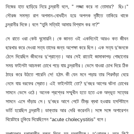
নিজের হাত ছাড়িয়ে নিয়ে চন্দ্রানী বলে, ” লজ্জা করে না তোমার? ছিঃ।”
সৌরজ সমস্ত রাগ অপমান-বোধহীন হয়ে অপলক দৃষ্টিতে তাকিয়ে থাকে
চন্দ্রানীর দিকে। বলে “তুমি সত্যিই আমায় বিশ্বাস কর না?”
সে রাতে ওরা কেউ ঘুমোয়নি। কে জানত ওই একদিনেই আরও কত জীবন
ছারখার করে দেওয়া সত্য তাদের জন্য অপেক্ষা করে ছিল। এক সত্য দু’জনকে
ঠেলে দিয়েছিল জীবনের দু’প্রান্তে। আর সেই রাতেই জামাকাপড় গোছানোর
সময় ফাইলটা আচমকা চোখে পড়ে যায় চন্দ্রানীর। ভেসে যাওয়া চোখ দিয়ে ঠিক
ঠাহর করে উঠতে পারেনি সে! হঠাৎ কী যেন মনে পড়ায় তার শিরদাঁড়া বেয়ে
নেমে যায় বরফের স্রোত। এই ফাইলটাই তো? দু’বছর আগের ঘটনা চোখের
সামনে ভেসে ওঠে। অনেক প্রশ্নের সম্মুখীন হতে হতে এক অদ্ভূত সত্যের
সামনে এসে দাঁড়ায় সে। দু’বছর আগে পেটে তীব্র ব্যথা হওয়ায় হসপিটালে
ভর্তি হয়েছিল চন্দ্রানী। ডাক্তার আর দেরি করেননি। সঙ্গে সঙ্গে অপারেশন
থিয়েটারে ঢুকিয়ে দিয়েছিলেন “acute cholecystitis” বলে।
অপারেশন চলাকালীন রক্ত দিতে হয় চন্দ্রানীকে। দু’বোতল। তবে কি?