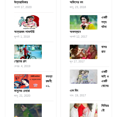
উত্তরাধিকার
অফিসের বস
আগস্ট 17, 2020
জানু. 23, 2018
একটি
সত্য
ঘটনা
অন্যরকম লাভস্টরি
অবলম্বনে
জুলাই 1, 2018
আগস্ট 12, 2017
বাসর
রাত
প্রেমের গল্প
জুন 17, 2017
ফেব্রু. 4, 2019
একটি
বসন্ত
ভাই ও
রজনী:
একটি
০১.
বোনের
এক দিন
মানুষের চেহারা
নভে. 19, 2017
জানু. 21, 2020
সিনিয়র
বৌ