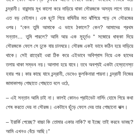
চন্দ্রানী। বারান্দায় মুখ কালো করে দাড়িয়ে থাকা সৌরজকে অসহ্য লাগে তার।
এত বড় বেইমান। এক ছুটে গিয়ে বাঘিনীর মত ঝাঁপিয়ে পড়ে সে সৌরজের
ওপর। “কেন তুমি আমাকে এ ভাবে ঠকালে? কেন? আমাদের প্রথম
সন্তান… তুমি পারলে? আমি আর এক মুহূর্তও ” সজোরে ধাক্কা দিয়ে
সৌরজকে ফেলে সে ঢুকে যায় চানঘরে। সৌরজ একই ভাবে কঠিন হয়ে দাড়িয়ে
থাকে। সেই রাত্রেই ওরা ঠিক করে এইভাবে অবিশ্বাস নিয়ে এক ছাদের
তলায় থাকা সম্ভব নয়। আলাদা হয়ে যাবে। তবে অবশ্যই একটা হেস্তনেস্ত
হবার পর। কার কাছে যাবে চন্দ্রানী, ভেবেও কুলকিনারা পায়না। চন্দ্রানী নিজের
জামাকাপড় গোছাতে গোছাতে বলে ওঠে,
– এই সন্তান আমি চাই না। কালই কোনও প্রাইভেট নার্সিং হোমে গিয়ে কথা
শেষ করতে দেয় না সৌরজ। একটানে ছুঁড়ে ফেলে দেয় তার গোছানো বাক্স।
– ইয়ার্কি পেয়েছ? বাচ্চা কি তোমার একার নাকি? যা ইচ্ছে তাই করবে ভাবছ?
আমি এখনও বেঁচে আছি।”