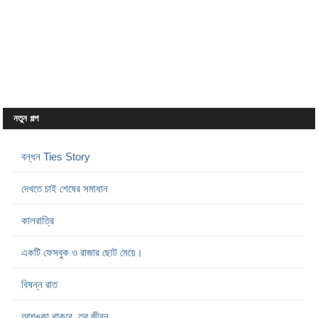
নতুন গল্প
বন্ধন Ties Story
দেখতে চাই শেষের সমাধান
কালরাত্রি
একটি ফেসবুক ও রাজার ছোট মেয়ে।
বিষন্ন রাত
আশঙ্কা থাকবে, তবু জীবন