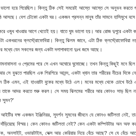
টা ভালো হয়ে গিয়েছিল। কিন্তু ঠিক সেই সময়েই আস্তে আস্তে সে অনুভব করতে শ
উঠে আসছে। বেশ চৌকো একটা ঘর। একজন প্রসন্ন মানুষ তাঁর সামনে হাসিমুখে বস
 করে ওষুধ খাওয়ার আগে খেতেই হয়। যাতে ঘুম ভালো হয়। আর রোজ দুপুরে একটা ক
এটা একধরনের ক্লস্ট্রোফোবিয়া। কিন্তু ঝিলম জানে, এটা ঠিক ক্লস্ট্রোফোবিয়া 
ের মধ্যে যেন সকলের জন্য একটা দলাপাকানো দুঃখ জমে আছে।
নাবাসনা ও প্রেমের পরে সে এখন অঘোরে ঘুমোচ্ছে। তখন কিন্তু কিছুই মনে ছিল
আর সে বুঝতে পারছিল এক শিরশিরে আনন্দ, একটা ধ্যান তার শরীরের নীচের দিকে ন
, তখন ঠিক এমন, এই হাওয়াটা বুকের মধ্যে উঠে এল। মনের মধ্যে থেকে চোখে উঠে
গিয়ে তাকে আদর করতে শুরু করল। সে সময় ঝিলমের শরীরে আর কোনও সাড় ছিল ন
ে সুমন?’
আইটির দক্ষ একজন ইঞ্জিনিয়র, সুদর্শন সুমনের জীবনে যে কোনও জটিলতা নেই, ত
 দাঁড়িয়েছে বিস্ময়। কেন কোনও জটিলতা নেই? কেন একটা কম্পিউটার অন অফ কর
ইক, অনসাইট, ওভারটাইম, সেক্স আর কেরিয়ার নিয়ে বেঁচে আছে? সে যে বেঁচে আ