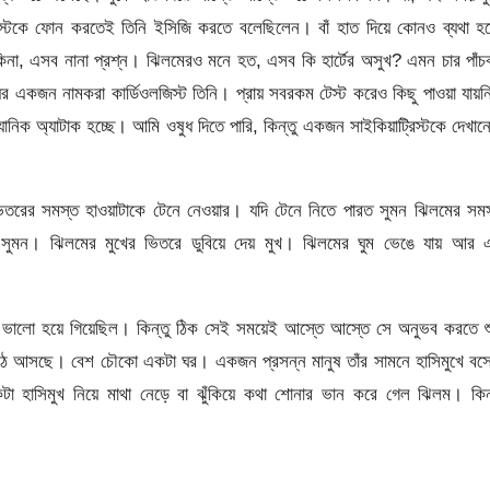
িস্টকে ফোন করতেই তিনি ইসিজি করতে বলেছিলেন। বাঁ হাত দিয়ে কোনও ব্যথা হচ
ে কিনা, এসব নানা প্রশ্ন। ঝিলমেরও মনে হত, এসব কি হার্টের অসুখ? এমন চার পাঁচ
র একজন নামকরা কার্ডিওলজিস্ট তিনি। প্রায় সবরকম টেস্ট করেও কিছু পাওয়া যায়
নিক অ্যাটাক হচ্ছে। আমি ওষুধ দিতে পারি, কিন্তু একজন সাইকিয়াট্রিস্টকে দেখা
িতরের সমস্ত হাওয়াটাকে টেনে নেওয়ার। যদি টেনে নিতে পারত সুমন ঝিলমের সম
য় সুমন। ঝিলমের মুখের ভিতরে ডুবিয়ে দেয় মুখ। ঝিলমের ঘুম ভেঙে যায় আর 
টা ভালো হয়ে গিয়েছিল। কিন্তু ঠিক সেই সময়েই আস্তে আস্তে সে অনুভব করতে শ
 উঠে আসছে। বেশ চৌকো একটা ঘর। একজন প্রসন্ন মানুষ তাঁর সামনে হাসিমুখে ব
টা হাসিমুখ নিয়ে মাথা নেড়ে বা ঝুঁকিয়ে কথা শোনার ভান করে গেল ঝিলম। কিন