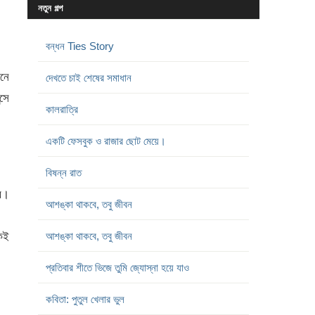
নতুন গল্প
বন্ধন Ties Story
নে
দেখতে চাই শেষের সমাধান
সে
কালরাত্রি
একটি ফেসবুক ও রাজার ছোট মেয়ে।
বিষন্ন রাত
ার।
আশঙ্কা থাকবে, তবু জীবন
একই
আশঙ্কা থাকবে, তবু জীবন
প্রতিবার শীতে ভিজে তুমি জ্যোস্না হয়ে যাও
কবিতা: পুতুল খেলার ভুল