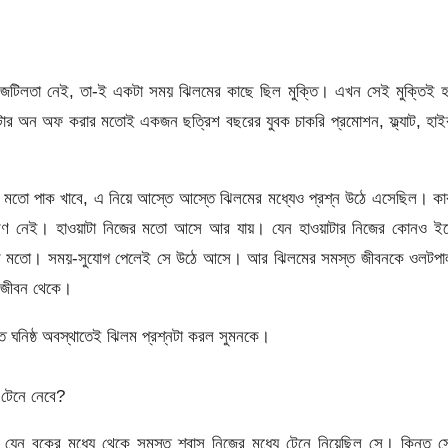
ও জটিলতা নেই, তা-ই একটা সময় ঝিলমের কাছে ছিল মুক্তি। এখন সেই মুক্তিই 
টার অন অফ করার মতোই একজন ছত্রিশ বছরের যুবক চাকরি প্রমোশন, ফ্ল্যাট, হা
য়ার মতো পাক খাবে, এ নিয়ে আস্তে আস্তে ঝিলমের মধ্যেও প্রশ্ন উঠে এসেছিল। ক
্ত্রণ নেই। হাওয়াটা নিজের মতো আসে আর যায়। যেন হাওয়াটার নিজের কোনও ইচ্
 বাঘের মতো। সময়-সুযোগ পেলেই সে উঠে আসে। আর ঝিলমের সমস্ত জীবনকে ওলটপা
 জীবন থেকে।
ে ঘনিষ্ঠ অবস্থাতেই ঝিলম প্রশ্নটা করল সুমনকে।
 টেনে নেবে?
যেন বুকের মধ্যে থেকে সমস্ত শ্বাস নিজের মধ্যে টেনে নিয়েছিল সে। কিন্তু 