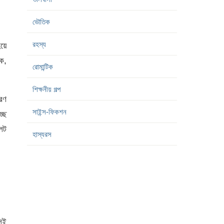
ভৌতিক
রহস্য
হয়ে
ইক,
রোমান্টিক
শিক্ষনীয় গল্প
ারণ
সাইন্স-ফিকশন
ছে
লট
হাস্যরস
সেই