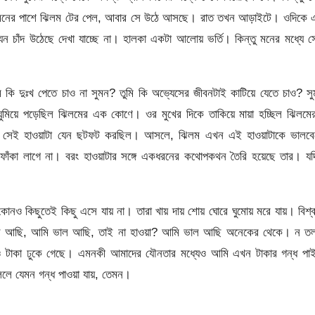
ত সুমনের পাশে ঝিলম টের পেল, আবার সে উঠে আসছে। রাত তখন আড়াইটে। ওদিকে 
যেন চাঁদ উঠেছে দেখা যাচ্ছে না। হালকা একটা আলোয় ভর্তি। কিন্তু মনের মধ্যে 
ি কি দুঃখ পেতে চাও না সুমন? তুমি কি অভ্যেসের জীবনটাই কাটিয়ে যেতে চাও? স
ঘুমিয়ে পড়েছিল ঝিলমের এক কোণে। ওর মুখের দিকে তাকিয়ে মায়া হচ্ছিল ঝিলমে
ে সেই হাওয়াটা যেন ছটফট করছিল। আসলে, ঝিলম এখন এই হাওয়াটাকে ভালবে
ঁকা লাগে না। বরং হাওয়াটার সঙ্গে একধরনের কথোপকথন তৈরি হয়েছে তার। যদ
নও কিছুতেই কিছু এসে যায় না। তারা খায় দায় শোয় ঘোরে ঘুমোয় মরে যায়। বিশ্
ল আছি, আমি ভাল আছি, তাই না হাওয়া? আমি ভাল আছি অনেকের থেকে। ন তল
, মনেও টাকা ঢুকে গেছে। এমনকী আমাদের যৌনতার মধ্যেও আমি এখন টাকার গন্ধ প
ললে যেমন গন্ধ পাওয়া যায়, তেমন।