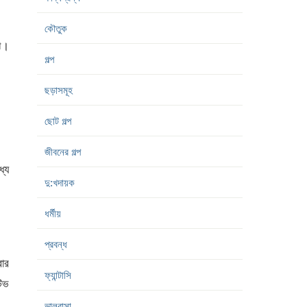
কৌতুক
ে।
গল্প
ছড়াসমূহ
ছোট গল্প
জীবনের গল্প
যে
দু:খদায়ক
ধর্মীয়
প্রবন্ধ
বার
ফ্যান্টাসি
টিভ
ভালবাসা