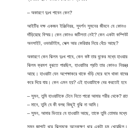
– অকারণে দুঃখ পাবেন কেন?
আইটির দক্ষ একজন ইঞ্জিনিয়র, সুদর্শন সুমনের জীবনে যে কোন
দাঁড়িয়েছে বিস্ময়। কেন কোনও জটিলতা নেই? কেন একটা কম্পিউ
অনসাইট, ওভারটাইম, সেক্স আর কেরিয়ার নিয়ে বেঁচে আছে?
অকারণে কেন ঝিলম দুঃখ পাবে, কেন কষ্ট তার বুকের মধ্যে হাও
ঝিলম ক্রমশ বুঝতে পারছিল, হাওয়াটার প্রতি তার কোনও নিয়ন
আছে। হাওয়াটা যেন অপেক্ষাকরে থাকে গুঁড়ি মেরে বসে থাকা
করে দিয়ে যায়। কেন এমন হয়? এই হাওয়াটাকে বের করতেই হবে
– সুমন, তুমি হাওয়াটাকে টেনে নিতে পারো আমার শরীর থেকে? রাত
– মানে, তুমি যে কী বলছ কিছুই বুঝি না আমি।
– সুমন, আমার ভিতরে যে হাওয়াটা আছে, তাকে তুমি তোমার মধ্যে
সুমন জাপটে ধরে ঝিলমকে অনেকক্ষণ ধরে একটা চুমু খেয়েছিল। 