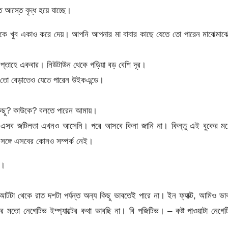
 আস্তে বৃদ্ধ হয়ে যাচ্ছে।
ষকে খুব একাও করে দেয়। আপনি আপনার মা বাবার কাছে যেতে তো পারেন মাঝেমাঝ
্তাহে একবার। নিউটাউন থেকে গড়িয়া বড় বেশি দূর।
া তো বেড়াতেও যেতে পারেন উইকএন্ডে।
 কিছু? কাউকে? বলতে পারেন আমায়।
নে এসব জটিলতা এখনও আসেনি। পরে আসবে কিনা জানি না। কিন্তু এই বুকের মধ্
ঙ্গে এসবের কোনও সম্পর্ক নেই।
র।
টা থেকে রাত দশটা পর্যন্ত অন্য কিছু ভাবতেই পারে না। ইন ফ্যাক্ট, আমিও ভা
মতো নেগেটিভ ইম্প্যাক্টের কথা ভাবছি না। বি পজিটিভ। – কষ্ট পাওয়াটা নেগে