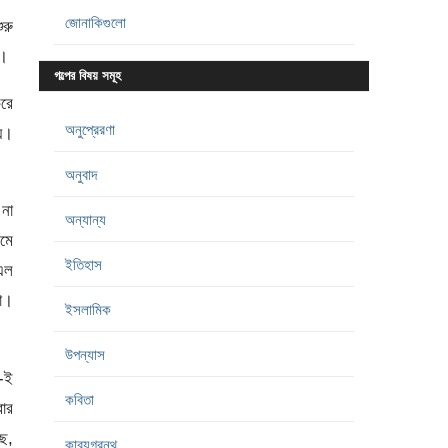
জোনাকিগুলো
ুরু
ে।
গল্পের বিষয় সমূহ
রে
অনুপ্রেরণা
নয়।
অনুবাদ
 না
অন্যান্য
েমে
ইতিহাস
 এল
া।
ইসলামিক
উপন্যাস
া-ই
কবিতা
ার
ছে,
কাব্যগ্রন্থ