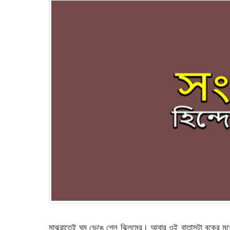
মাঝরাতেই ঘুম ভেঙে গেল ঝিলমের। আবার ওই বাতাসটা বুকের ম