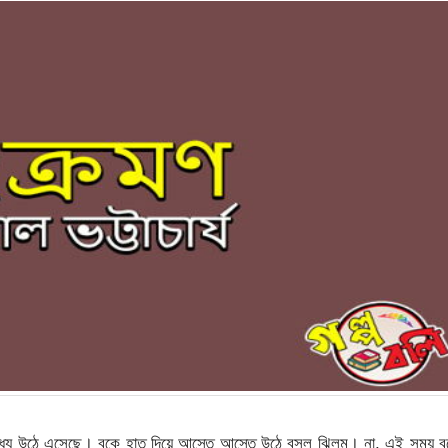
ধ্যে উঠে এসেছে। বুকে হাত দিয়ে আস্তে আস্তে উঠে বসল ঝিলম। না, এই সময় বু