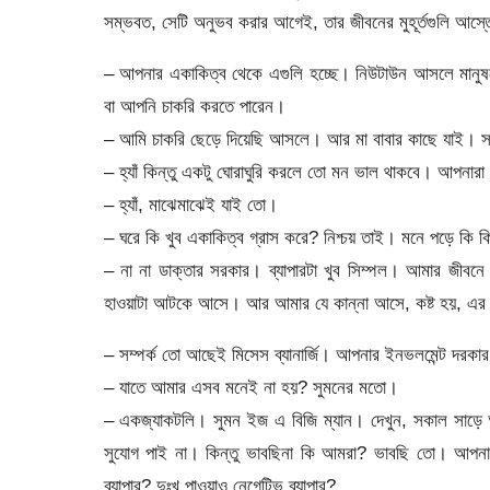
সম্ভবত, সেটি অনুভব করার আগেই, তার জীবনের মুহূর্তগুলি আস্তে
– আপনার একাকিত্ব থেকে এগুলি হচ্ছে। নিউটাউন আসলে মানু
বা আপনি চাকরি করতে পারেন।
– আমি চাকরি ছেড়ে দিয়েছি আসলে। আর মা বাবার কাছে যাই। সপ
– হ্যাঁ কিন্তু একটু ঘোরাঘুরি করলে তো মন ভাল থাকবে। আপনার
– হ্যাঁ, মাঝেমাঝেই যাই তো।
– ঘরে কি খুব একাকিত্ব গ্রাস করে? নিশ্চয় তাই। মনে পড়ে কি
– না না ডাক্তার সরকার। ব্যাপারটা খুব সিম্পল। আমার জীব
হাওয়াটা আটকে আসে। আর আমার যে কান্না আসে, কষ্ট হয়, এর স
– সম্পর্ক তো আছেই মিসেস ব্যানার্জি। আপনার ইনভলমেন্ট দরকা
– যাতে আমার এসব মনেই না হয়? সুমনের মতো।
– একজ্যাকটলি। সুমন ইজ এ বিজি ম্যান। দেখুন, সকাল সাড়ে আট
সুযোগ পাই না। কিন্তু ভাবছিনা কি আমরা? ভাবছি তো। আপনার 
ব্যাপার? দুঃখ পাওয়াও নেগেটিভ ব্যাপার?