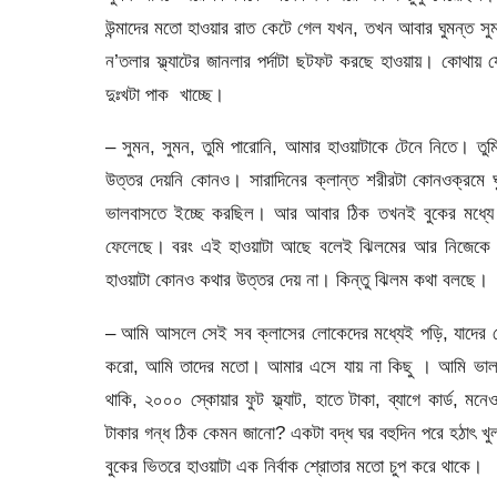
উন্মাদের মতো হাওয়ার রাত কেটে গেল যখন, তখন আবার ঘুমন্
ন’তলার ফ্ল্যাটের জানলার পর্দাটা ছটফট করছে হাওয়ায়। কোথায় 
দুঃখটা পাক খাচ্ছে।
– সুমন, সুমন, তুমি পারোনি, আমার হাওয়াটাকে টেনে নিতে। তুম
উত্তর দেয়নি কোনও। সারাদিনের ক্লান্ত শরীরটা কোনওক্রমে 
ভালবাসতে ইচ্ছে করছিল। আর আবার ঠিক তখনই বুকের মধ্য
ফেলেছে। বরং এই হাওয়াটা আছে বলেই ঝিলমের আর নিজেকে ফা
হাওয়াটা কোনও কথার উত্তর দেয় না। কিন্তু ঝিলম কথা বলছে।
– আমি আসলে সেই সব ক্লাসের লোকেদের মধ্যেই পড়ি, যাদের কো
করো, আমি তাদের মতো। আমার এসে যায় না কিছু । আমি ভা
থাকি, ২০০০ স্কোয়ার ফুট ফ্ল্যাট, হাতে টাকা, ব্যাগে কার্ড
টাকার গন্ধ ঠিক কেমন জানো? একটা বদ্ধ ঘর বহুদিন পরে হঠাৎ খু
বুকের ভিতরে হাওয়াটা এক নির্বাক শ্রোতার মতো চুপ করে থাকে।