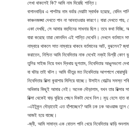
লেখা থাকলেই কি? আমি নাম দিয়েছি শান্তি।
বাগানবাড়ির এ পাশটার নাম বর্ডার দেয়াটা স্বার্থক হয়েছে, যেদিন 
কাঞ্চনজঙ্ঘা দেখতে পান না আবহাওয়ার কারণে। যারা দেখতে পায়
একা দেখছি, সে আমার বহুদিনের সাধনার ছিল। তবে কথা দিচ্ছি, আম
যারা করেছে তারা কোনদিন এই শান্তি দেখেনি। দেখলে বর্তমানে স
নাম্বারে থাকলে সাত নাম্বারে থাকবে বর্তমানের আট, বুঝলেন? জ্য
করাতেন, নিশ্চিত আমি নিবেদিতার নাক দেখেই নব্বই ডিগ্রী কোণ 
তুলির সাইজ নিয়ে যখন দ্বিধায় ভুগতাম, নিবেদিতার আঙুলগুলো দে
যা ঘটার তাই ঘটল। আমি ভীতুর মত নিবেদিতার আশপাশে ঘোরাঘুরি 
নিবেদিতার রিক্সা কুয়াশায় মিলিয়ে যাচ্ছে। উসাইন বোল্টের সমস্ত 
অধিকার কিছুই আমার নেই। অনেক দৌড়ালাম, যখন তার রিক্সার সামন
রিক্সা থেকেই ঘাড় ঘুরিয়ে পেছন দিকটা দেখে নিল। মৃদু হেসে হাত ব
-এইটুকুন দৌড়াতেই এত হাঁপাচ্ছেন? আমি ঢক ঢক আওয়াজ তুলে ব
আজই হয়ে যাচ্ছে।
-জ্বী, আমি সামান্য এক বোতল পানি খেয়ে নিবেদিতার ঝাড়ি শুনলা