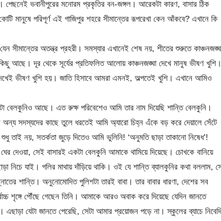
 পেছনেই ভবানীপুরের মনোরম প্রকৃতির বন-জঙ্গল। আরেকটা কারণ, বাসার ঠিক
 কোটি মানুষে পরিপূর্ণ এই গাজিপুর শহরে সীমান্তের রূপরেখা কেন আঁকবে? এখানে কি
সীমান্তের অতন্ত্র প্রহরী। সমস্যার এখানেই শেষ নয়, শীতের শুরুতে কাঞ্চনজঙ্ঘ
িছু আছে। দূর থেকে সূর্যের প্রতিফলিত আলোয় কাঞ্চনজঙ্ঘা দেখে মানুষ ভীষণ খুশি
থেকে দেখেই ভীষণ খুশি হয়। জাতি হিসাবে আমরা এমনই, অল্পতেই খুশি। এখানে আমিও
টা বেলকুনিও আছে। এত রুক্ষ পরিবেশেও আমি তার নাম দিয়েছি শান্তি বেলকুনি।
র অন্য সদস্যদের কাছে তুলে ধরতেই আমি অ্যারো চিহ্ন এঁকে বড় করে দেয়ালে সেঁটে
নি’। শুধু তাই নয়, সতর্কতা জুড়ে দিতেও আমি ভুলিনি! ‘অনুমতি ছাড়া তাকানো নিষেধ’!
ে ঘের দেওয়া, সেই বাসারই একটা বেলকুনি আমাকে থামিয়ে দিয়েছে। চোখকে বানিয়ে
 নিচে যাই। গলির মাথায় দাঁড়িয়ে থাকি। ওই যে শান্তি ব্যালকুনির কথা বললাম, স
াতের শান্তি। অনুনোমোদিত পুলিশটা তারই বাবা। তার বাবার ধারণা, দেশের সব
র্বোচ্চ শৃঙ্গে পৌঁছে গেছেন তিনি। আমাকে আরও অবাক করে দিয়েছে যেদিন জানতে
 এছাড়া যেটা জানতে পেরেছি, সেটা আমার প্রয়োজন পড়ে না। স্কুলের ব্যাচে নিবেদ