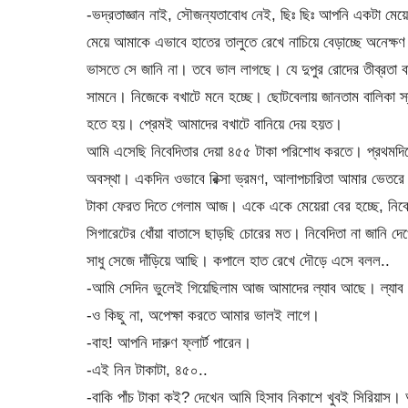
-ভদ্রতাজ্ঞান নাই, সৌজন্যতাবোধ নেই, ছিঃ ছিঃ আপনি একটা মেয়ে
মেয়ে আমাকে এভাবে হাতের তালুতে রেখে নাচিয়ে বেড়াচ্ছে অনেক্
ভাসতে সে জানি না। তবে ভাল লাগছে। যে দুপুর রোদের তীব্রতা ব
সামনে। নিজেকে বখাটে মনে হচ্ছে। ছোটবেলায় জানতাম বালিকা স্ক
হতে হয়। প্রেমই আমাদের বখাটে বানিয়ে দেয় হয়ত।
আমি এসেছি নিবেদিতার দেয়া ৪৫৫ টাকা পরিশোধ করতে। প্রথমদি
অবস্থা। একদিন ওভাবে রিক্সা ভ্রমণ, আলাপচারিতা আমার ভেতরে
টাকা ফেরত দিতে গেলাম আজ। একে একে মেয়েরা বের হচ্ছে, নিবেদিত
সিগারেটের ধোঁয়া বাতাসে ছাড়ছি চোরের মত। নিবেদিতা না জানি দে
সাধু সেজে দাঁড়িয়ে আছি। কপালে হাত রেখে দৌড়ে এসে বলল..
-আমি সেদিন ভুলেই গিয়েছিলাম আজ আমাদের ল্যাব আছে। ল্যাব থা
-ও কিছু না, অপেক্ষা করতে আমার ভালই লাগে।
-বাহ! আপনি দারুণ ফ্লার্ট পারেন।
-এই নিন টাকাটা, ৪৫০..
-বাকি পাঁচ টাকা কই? দেখেন আমি হিসাব নিকাশে খুবই সিরিয়াস।