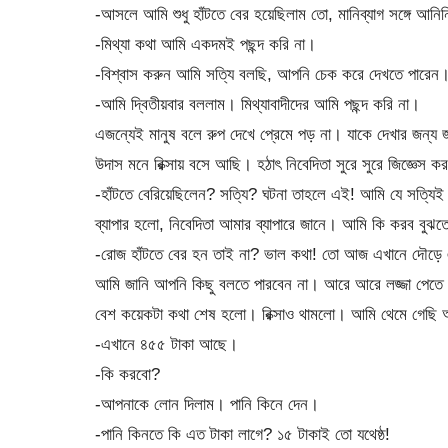
-আসলে আমি শুধু হাঁটতে বের হয়েছিলাম তো, মানিব্যাগ সঙ্গে আনিন
-মিথ্যা কথা আমি একদমই পছন্দ করি না।
-বিশ্বাস করুন আমি সত্যি বলছি, আপনি চেক করে দেখতে পারেন
-আমি দ্বিতীয়বার বললাম। মিথ্যাবাদীদের আমি পছন্দ করি না।
এজন্যেই মানুষ বলে রুপ দেখে প্রেমে পড় না। যাকে দেখার জন্য
উদাস মনে রিক্সায় বসে আছি। হঠাৎ নিবেদিতা সুরে সুরে জিজ্ঞেস ক
-হাঁটতে বেরিয়েছিলেন? সত্যি? ঘটনা তাহলে এই! আমি যে সত্যিই 
ব্যাপার হলো, নিবেদিতা আমার ব্যাপারে জানে। আমি কি করব বুঝত
-রোজ হাঁটতে বের হন তাই না? ভাল কথা! তো আজ এখানে দৌড়ে এ
আমি জানি আপনি কিছু বলতে পারবেন না। আরে আরে লজ্জা পেতে হব
বেশ কয়েকটা কথা শেষ হলো। রিক্সাও থামলো। আমি থেমে গেছি
-এখানে ৪৫৫ টাকা আছে।
-কি করবো?
-আপনাকে লোন দিলাম। পানি কিনে দেন।
-পানি কিনতে কি এত টাকা লাগে? ১৫ টাকাই তো যথেষ্ঠ!