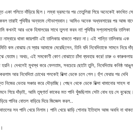
শান্তি একা গলিতে দাঁড়িয়ে ছিল। লম্বা ভ্রমণের পর তেতুলিয়া গিয়ে অনেকেই কাংখিত স
, কেবল তারাই পৃথিবীর অন্যতম সৌভাগ্যবান। আমিও অনেক অধ্যবসায়ের পর আজ যাক
ি কখনই আর ওকে হিমালয়ের সাথে তুলনা করব না! পৃথিবীর সপ্তমাশ্চার্যের তালিকা
াত নাম্বারে থাকা জায়গাটা এই তালিকায় থাকতে পারত না। এই শান্তি তালিকার এক
ামিতি কম বোঝায় যে স্যার আমাকে মেরেছিলেন, তিনি যদি নিবেদিতাকে সামনে নিয়ে দাঁ
বুঝে যেতাম। অথচ, এই সমকোণী কোণ বোঝাতে চাঁদা ব্যবহার করে! চারু ও কারুকলায়
খা হয়নি। দেখলেই মুখস্থ করে ফেলতাম, সবচেয়ে ছোটো তুলি, নিবেদিতার কনিষ্ঠ আঙু
করলাম আর নিবেদিতা চোখের পলকেই রিক্সা ডেকে চলে গেল। হুঁশ ফেরার পর দেখি
শক্তি নিজের ভেতর সঞ্চার করে দৌড়াচ্ছি। পেছন থেকে ডেকে রিক্সা থামানোর সাহস বা
ে গিয়ে দাঁড়াই, আমি তৃষ্ণার্ত কাকের মত পানি খুঁজছিলাম সেটা বোধ হয় সে বুঝেছে
াড়িয়ে পানির বোতল বাড়িয়ে দিয়ে জিজ্ঞেস করল..
োতলের সব পানি খেয়ে নিলাম। পানি খেয়ে ঝাড়ি শোনার ইতিহাস আজ অবধি না থাকল
ম।