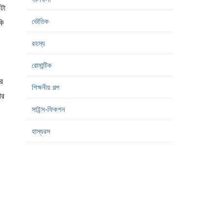
টা
ভৌতিক
কি
রহস্য
রোমান্টিক
র
শিক্ষনীয় গল্প
ার
সাইন্স-ফিকশন
হাস্যরস