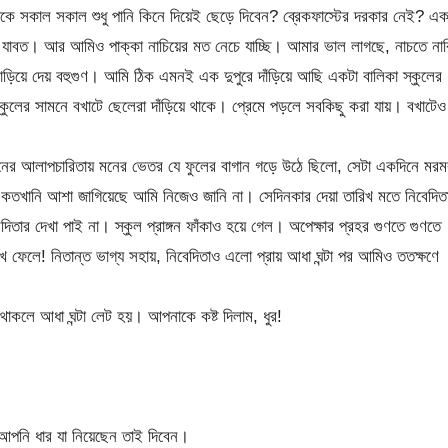
কে সকাল সকাল শুধু পানি কিনে দিয়েই ছেড়ে দিবেন? ব্রেকফাস্টের দরকার নেই? এক
ষণ যাবত। আর আমিও পাক্কা নাচিয়ের মত নেচে যাচ্ছি। আমার ভাল লাগছে, নাচতে না
াড়িয়ে দেয় বহুগুণ। আমি ঠিক এমনই এক দুপুরে দাঁড়িয়ে আছি একটা বালিকা স্কুলের
ুলের সামনে বখাটে ছেলেরা দাঁড়িয়ে থাকে। প্রেমে পড়লে সবকিছু করা যায়। বখাটেও
নের আলাপচারিতায় মনের ভেতর যে ফুলের বাগান গড়ে উঠে ছিলো, সেটা একদিনে মরম
 কতখানি আশা জাগিয়েছে আমি নিজেও জানি না। সেদিনকার দেয়া তারিখ মতে নিবেদিত
ার দেখা পাই না। স্কুল প্রাঙ্গন ফাঁকাও হয়ে গেল। অপেক্ষার প্রহর গুণতে গুণতে
খে ফেলে! নিতান্ত ভাগ্য সহায়, নিবেদিতাও এলো প্রায় আধা ঘন্টা পর আমিও ততক্ষণে
কলে আধা ঘন্টা লেট হয়। আপনাকে কষ্ট দিলাম, ধুর!
 আপনি ধার যা নিয়েছেন তাই দিবেন।