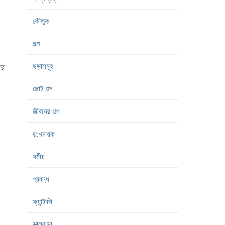
কৌতুক
গল্প
ছড়াসমূহ
রে
ছোট গল্প
জীবনের গল্প
দু:খদায়ক
ধর্মীয়
প্রবন্ধ
ফ্যান্টাসি
ভালবাসা