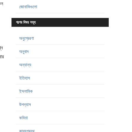
কন
জোনাকিগুলো
গল্পের বিষয় সমূহ
অনুপ্রেরণা
্ন
অনুবাদ
ার
অন্যান্য
ইতিহাস
ইসলামিক
উপন্যাস
কবিতা
কাব্যগ্রন্থ