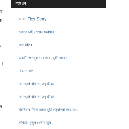
নতুন গল্প
েই
বন্ধন Ties Story
ে
দেখতে চাই শেষের সমাধান
কালরাত্রি
ড়
একটি ফেসবুক ও রাজার ছোট মেয়ে।
ল।
বিষন্ন রাত
আশঙ্কা থাকবে, তবু জীবন
।
আশঙ্কা থাকবে, তবু জীবন
ে
প্রতিবার শীতে ভিজে তুমি জ্যোস্না হয়ে যাও
কবিতা: পুতুল খেলার ভুল