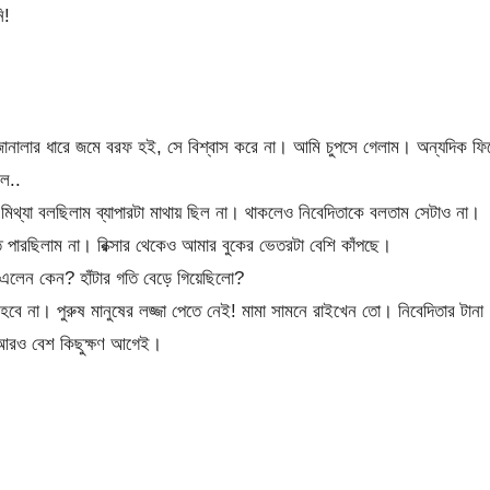
ি!
।
 জানালার ধারে জমে বরফ হই, সে বিশ্বাস করে না। আমি চুপসে গেলাম। অন্যদিক ফি
রল..
মিথ্যা বলছিলাম ব্যাপারটা মাথায় ছিল না। থাকলেও নিবেদিতাকে বলতাম সেটাও না।
ে পারছিলাম না। রিক্সার থেকেও আমার বুকের ভেতরটা বেশি কাঁপছে।
লেন কেন? হাঁটার গতি বেড়ে গিয়েছিলো?
ে না। পুরুষ মানুষের লজ্জা পেতে নেই! মামা সামনে রাইখেন তো। নিবেদিতার টানা
 আরও বেশ কিছুক্ষণ আগেই।