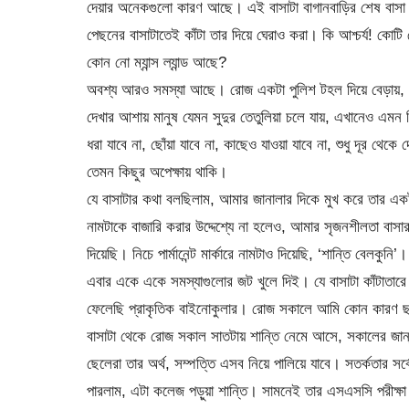
দেয়ার অনেকগুলো কারণ আছে। এই বাসাটা বাগানবাড়ির শেষ বাসা।
পেছনের বাসাটাতেই কাঁটা তার দিয়ে ঘেরাও করা। কি আশ্চর্য! কোটি
কোন নো ম্যান্স ল্যান্ড আছে?
অবশ্য আরও সমস্যা আছে। রোজ একটা পুলিশ টহল দিয়ে বেড়ায়, যেন 
দেখার আশায় মানুষ যেমন সুদুর তেতুলিয়া চলে যায়, এখানেও এমন ক
ধরা যাবে না, ছোঁয়া যাবে না, কাছেও যাওয়া যাবে না, শুধু দূর 
তেমন কিছুর অপেক্ষায় থাকি।
যে বাসাটার কথা বলছিলাম, আমার জানালার দিকে মুখ করে তার এক
নামটাকে বাজারি করার উদ্দেশ্যে না হলেও, আমার সৃজনশীলতা বাসা
দিয়েছি। নিচে পার্মানেন্ট মার্কারে নামটাও দিয়েছি, ‘শান্তি বেলকু
এবার একে একে সমস্যাগুলোর জট খুলে দিই। যে বাসাটা কাঁটাতার
ফেলেছি প্রাকৃতিক বাইনোকুলার। রোজ সকালে আমি কোন কারণ ছাড়া
বাসাটা থেকে রোজ সকাল সাতটায় শান্তি নেমে আসে, সকালের জান্ন
ছেলেরা তার অর্থ, সম্পত্তি এসব নিয়ে পালিয়ে যাবে। সতর্কতার স
পারলাম, এটা কলেজ পড়ুয়া শান্তি। সামনেই তার এসএসসি পরীক্ষা।