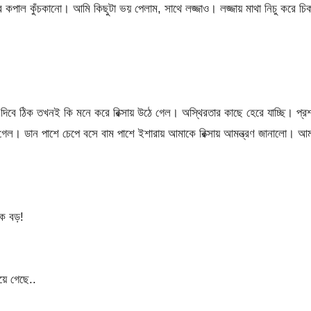
কপাল কুঁচকানো। আমি কিছুটা ভয় পেলাম, সাথে লজ্জাও। লজ্জায় মাথা নিচু করে চি
ে দিবে ঠিক তখনই কি মনে করে রিক্সায় উঠে গেল। অস্থিরতার কাছে হেরে যাচ্ছি। প্রশ
গেল। ডান পাশে চেপে বসে বাম পাশে ইশারায় আমাকে রিক্সায় আমন্ত্রণ জানালো। আম
েক বড়!
য়ে গেছে..