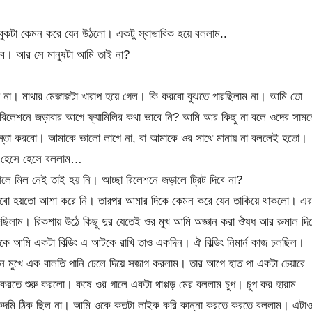
কটা কেমন করে যেন উঠলো। একটু স্বাভাবিক হয়ে বললাম..
হবে। আর সে মানুষটা আমি তাই না?
ো না। মাথার মেজাজটা খারাপ হয়ে গেল। কি করবো বুঝতে পারছিলাম না। আমি তো
িলেশনে জড়াবার আগে ফ্যামিলির কথা ভাবে নি? আমি আর কিছু না বলে ওদের সামন
েস্তা করবো। আমাকে ভালো লাগে না, বা আমাকে ওর সাথে মানায় না বললেই হতো।
ি হেসে হেসে বললাম…
লে মিল নেই তাই হয় নি। আচ্ছা রিলেশনে জড়ালে ট্রিট দিবে না?
লবো হয়তো আশা করে নি। তারপর আমার দিকে কেমন করে যেন তাকিয়ে থাকলো। এর
জছিলাম। রিকশায় উঠে কিছু দুর যেতেই ওর মুখ আমি অজ্ঞান করা ঔষধ আর রুমাল দি
ে আমি একটা বিল্ডিং এ আটকে রাখি তাও একদিন। ঐ বিল্ডিং নিমার্ন কাজ চলছিল।
নে মুখে এক বালতি পানি ঢেলে দিয়ে সজাগ করলাম। তার আগে হাত পা একটা চেয়ারে
ি করতে শুরু করলো। কষে ওর গালে একটা থাপ্পড় মের বললাম চুপ। চুপ কর হারাম
একদমি ঠিক ছিল না। আমি ওকে কতটা লাইক করি কান্না করতে করতে বললাম। এটা