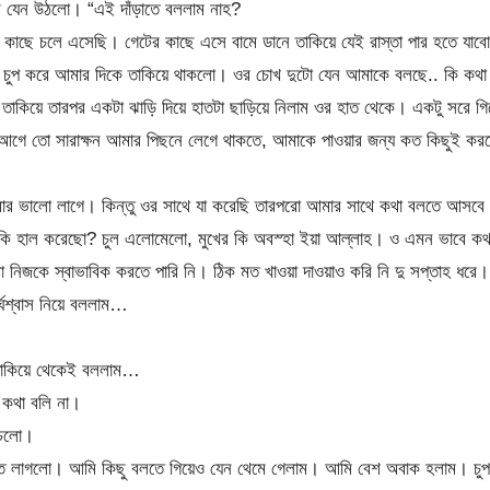
রে যেন উঠলো। “এই দাঁড়াতে বললাম নাহ?
র কাছে চলে এসেছি। গেটের কাছে এসে বামে ডানে তাকিয়ে যেই রাস্তা পার হতে যাবো
 চুপ করে আমার দিকে তাকিয়ে থাকলো। ওর চোখ দুটো যেন আমাকে বলছে.. কি কথা
 তাকিয়ে তারপর একটা ঝাড়ি দিয়ে হাতটা ছাড়িয়ে নিলাম ওর হাত থেকে। একটু সরে গি
 “আগে তো সারাক্ষন আমার পিছনে লেগে থাকতে, আমাকে পাওয়ার জন্য কত কিছুই কর
ার ভালো লাগে। কিন্তু ওর সাথে যা করেছি তারপরো আমার সাথে কথা বলতে আসবে
কি হাল করেছো? চুল এলোমেলো, মুখের কি অবস্হা ইয়া আল্লাহ। ও এমন ভাবে কথ
িজকে স্বাভাবিক করতে পারি নি। ঠিক মত খাওয়া দাওয়াও করি নি দু সপ্তাহ ধরে।
র্ঘশ্বাস নিয়ে বললাম…
 তাকিয়ে থেকেই বললাম…
 কথা বলি না।
 চলো।
ে লাগলো। আমি কিছু বলতে গিয়েও যেন থেমে গেলাম। আমি বেশ অবাক হলাম। চুপ