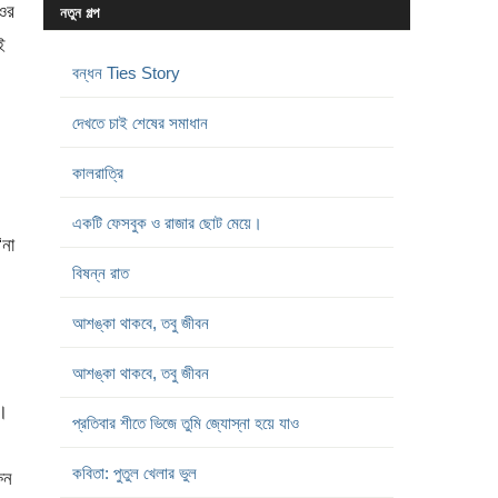
ওর
নতুন গল্প
ই
বন্ধন Ties Story
দেখতে চাই শেষের সমাধান
কালরাত্রি
একটি ফেসবুক ও রাজার ছোট মেয়ে।
না
বিষন্ন রাত
আশঙ্কা থাকবে, তবু জীবন
আশঙ্কা থাকবে, তবু জীবন
য়।
প্রতিবার শীতে ভিজে তুমি জ্যোস্না হয়ে যাও
কবিতা: পুতুল খেলার ভুল
ষন