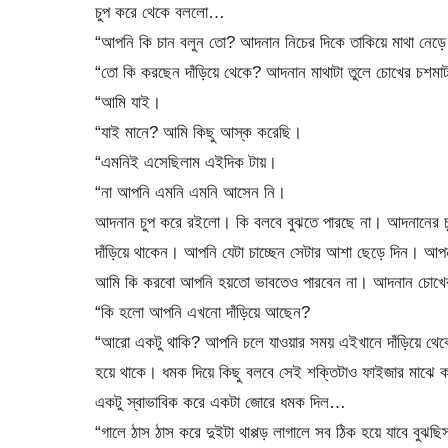
চুপ করে থেকে বললো…
“আপনি কি চান বলুন তো? আদনান নিচের দিকে তাকিয়ে মাথা নেড়ে
“তো কি করছেন দাঁড়িয়ে থেকে? আদনান মাথাটা তুলে চোখের চশমা
“আমি যাই।
“যাই মানে? আমি কিছু আস্ক করেছি।
“এমনিই এসেছিলাম এইদিক টায়।
“না আপনি এমনি এমনি আসেন নি।
আদনান চুপ করে রইলো। কি বলবে বুঝতে পারছে না। আদনানের চ
দাঁড়িয়ে থাকেন। আপনি যেটা চাচ্ছেন সেটার আশা ছেড়ে দিন। আ
আমি কি করবো আপনি হয়তো ভাবতেও পারবেন না। আদনান চোখের
“কি হলো আপনি এখনো দাঁড়িয়ে আছেন?
“আরো একটু থাকি? আপনি চলে যাওয়ার সময় এইখানে দাঁড়িয়ে থেক
হয়ে থাকে। ধমক দিয়ে কিছু বলবে সেই শক্তিটাও ফাইজার মাঝে 
একটু স্বাভাবিক করে একটা জোরে ধমক দিল…
“গালে ঠাস ঠাস করে দুইটা থাপ্পড় লাগালে সব ঠিক হয়ে যাবে বু