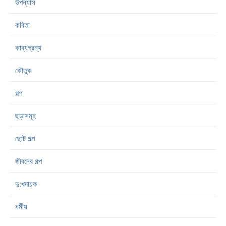
উপন্যাস
কবিতা
কাব্যগ্রন্থ
কৌতুক
গল্প
ছড়াসমূহ
ছোট গল্প
জীবনের গল্প
দু:খদায়ক
ধর্মীয়