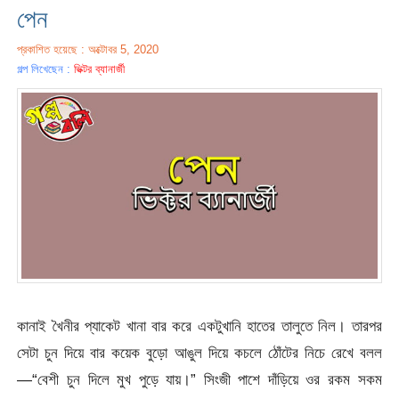
পেন
প্রকাশিত হয়েছে : অক্টোবর 5, 2020
গল্প লিখেছেন :
ভিক্টর ব্যানার্জী
কানাই খৈনীর প্যাকেট খানা বার করে একটুখানি হাতের তালুতে নিল। তারপর
সেটা চুন দিয়ে বার কয়েক বুড়ো আঙুল দিয়ে কচলে ঠোঁটের নিচে রেখে বলল
—“বেশী চুন দিলে মুখ পুড়ে যায়।” সিংজী পাশে দাঁড়িয়ে ওর রকম সকম