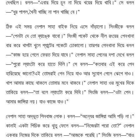
দেখছিল। বলল—“এবার দিয়ে চুন না দিয়ে খয়ের দিয়ে খাবি।” সে বলল
—“ধুর পাগল,খৈনী খাচ্ছি না পান খাচ্ছি বে।”
ঠিক এই সময় নেপাল সাহা বাইক নিয়ে এসে দাঁড়ালো। সিংজীকে বলল
—“পেনটা দে তো ব্যাঙ্কে যাবো।” সিংজী পকেট থেকে নীল রংয়ের পেনখানা
বার করে খাপটা খুলে প্যান্টের পকেটে ঢোকালো। তারপর পেনখানা দিয়ে বলল
—“কাজ হয়ে গেলে ফেরত দিয়ে যাবে।” নেপাল সাহা পেনের দশা দেখে বলল
—“পুরো ল্যাংটো করে হাতে দিলি।” সে বলল—“কতবার এই করে পেন
হারিয়েছে জানো?এই তোমরাই পেন নিয়ে যাও আর সুযোগ পেলে ঝেপে দাও।
খাপ আমার কাছে থাকলে তোমার মনে থাকবে।” নেপাল সাহা ওর মুখের দিকে
তাকিয়ে বলল—“তা বলে ল্যাংটো করে দিবি।” সিংজি বলল—“ওটা পেন।
আমার জাঙ্গিয়া নয়। যাও কাজে যাও।”
নেপাল সাহা অদ্ভূত পিনবাজ লোক। বলল—“অন্যের জাঙ্গিয়া আমি পড়ি না।”
কানাই একটা পিচিক করে থুতু ফেলে বলল—“নিজেরটা পরো তো?” নেপাল
একবার নিজের দিকে তাকিয়ে বলল —“আজকে পরেছি।” সিংজি বলল—“যাও