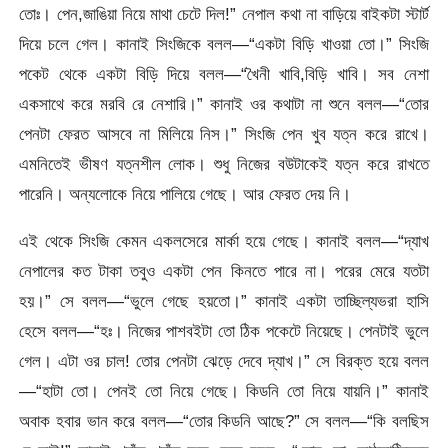
তোঃ। পেন,জাঙিয়া নিয়ে মাথা চেটে দিল!” নেপাল কথা না বাড়িয়ে বাইকটা স্টার্ট
দিয়ে চলে গেল। কানাই সিংজিকে বলল—“একটা বিড়ি খাওয়া তো।” সিংজি
পকেট থেকে একটা বিড়ি দিয়ে বলল—“খৈনী খাবি,বিড়ি খাবি। সব নেশা
একসাথে করে মরবি রে নেশারি।” কানাই ওর কথাটা না শুনে বলল—“তোর
পেনটা ফেরত আসবে না মিলিয়ে নিস।” সিংজি পেন খুব যত্ন করে রাখে।
এমনিতেই ভীষণ যত্নশীল লোক। শুধু নিজের বউটাকেই যত্ন করে রাখতে
পারেনি। অন্যলোকে নিয়ে পালিয়ে গেছে। আর ফেরত দেয় নি।
এই থেকে সিংজি কেমন একলসেরে মার্কা হয়ে গেছে। কানাই বলল—“দ্যাখ
নেপালের কত টাকা তবুও একটা পেন কিনতে পারে না। পরের মেরে যতটা
হয়।” সে বলল—“ভুলে গেছে হয়তো।” কানাই একটা তাচ্ছিল্যভরা হাসি
হেসে বলল—“হঃ। নিজের পাশবইটা তো ঠিক পকেটে নিয়েছে। পেনটাই ভুলে
গেল। এটা ওর চাল! তোর পেনটা ঝেড়ে দেবে দ্যাখ।” সে বিরক্ত হয়ে বলল
—“হাটা তো। পেনই তো নিয়ে গেছে। কিডনি তো নিয়ে যায়নি।” কানাই
অবাক হবার ভান করে বলল—“তোর কিডনি আছে?” সে বলল—“কি বলছিস