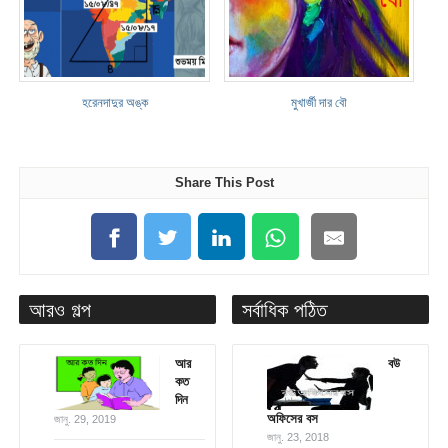
হরেনদাদুর অঙ্ক
মুখার্জী দার বৌ
Share This Post
আরও গল্প
সর্বাধিক পঠিত
আর
বউ
কত
দিন
অফিসের বস
জানু. 29, 2019
জানু. 23, 2018