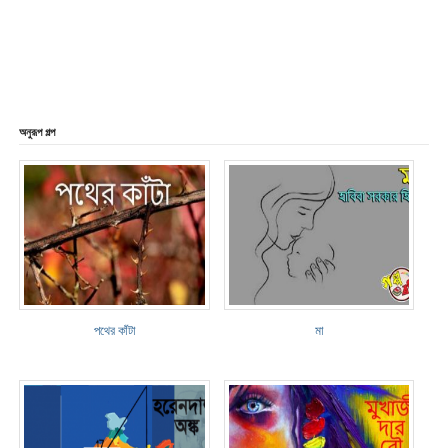
অনুরূপ গল্প
পথের কাঁটা
মা