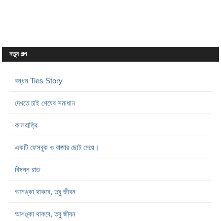
নতুন গল্প
বন্ধন Ties Story
দেখতে চাই শেষের সমাধান
কালরাত্রি
একটি ফেসবুক ও রাজার ছোট মেয়ে।
বিষন্ন রাত
আশঙ্কা থাকবে, তবু জীবন
আশঙ্কা থাকবে, তবু জীবন