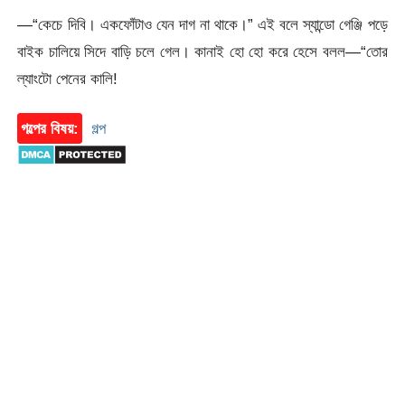
—“কেচে দিবি। একফোঁটাও যেন দাগ না থাকে।” এই বলে স্যান্ডো গেঞ্জি পড়ে
বাইক চালিয়ে সিদে বাড়ি চলে গেল। কানাই হো হো করে হেসে বলল—“তোর
ল্যাংটো পেনের কালি!
গল্পের বিষয়:
গল্প