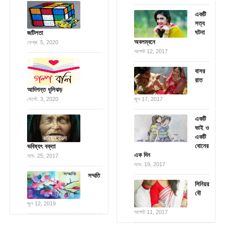
একটি
সত্য
ঘটনা
জটিলতা
অবলম্বনে
ফেব্রু. 5, 2020
আগস্ট 12, 2017
বাসর
রাত
আদিগন্ত ধূলিঝড়
সেপ্টে. 3, 2020
জুন 17, 2017
একটি
ভাই ও
একটি
বোনের
ভবিষ্যৎ বক্তা
এক দিন
নভে. 25, 2017
নভে. 19, 2017
সম্মতি
সিনিয়র
বৌ
জুন 12, 2019
আগস্ট 11, 2017