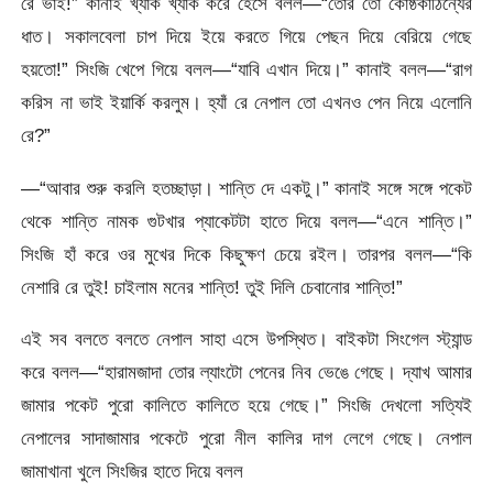
রে ভাই!” কানাই খ্যাঁক খ্যাঁক করে হেসে বলল—“তোর তো কোষ্ঠকাঠিন্যের
ধাত। সকালবেলা চাপ দিয়ে ইয়ে করতে গিয়ে পেছন দিয়ে বেরিয়ে গেছে
হয়তো!” সিংজি খেপে গিয়ে বলল—“যাবি এখান দিয়ে।” কানাই বলল—“রাগ
করিস না ভাই ইয়ার্কি করলুম। হ্যাঁ রে নেপাল তো এখনও পেন নিয়ে এলোনি
রে?”
—“আবার শুরু করলি হতচ্ছাড়া। শান্তি দে একটু।” কানাই সঙ্গে সঙ্গে পকেট
থেকে শান্তি নামক গুটখার প্যাকেটটা হাতে দিয়ে বলল—“এনে শান্তি।”
সিংজি হাঁ করে ওর মুখের দিকে কিছুক্ষণ চেয়ে রইল। তারপর বলল—“কি
নেশারি রে তুই! চাইলাম মনের শান্তি! তুই দিলি চেবানোর শান্তি!”
এই সব বলতে বলতে নেপাল সাহা এসে উপস্থিত। বাইকটা সিংগেল স্ট্যান্ড
করে বলল—“হারামজাদা তোর ল্যাংটো পেনের নিব ভেঙে গেছে। দ্যাখ আমার
জামার পকেট পুরো কালিতে কালিতে হয়ে গেছে।” সিংজি দেখলো সত্যিই
নেপালের সাদাজামার পকেটে পুরো নীল কালির দাগ লেগে গেছে। নেপাল
জামাখানা খুলে সিংজির হাতে দিয়ে বলল