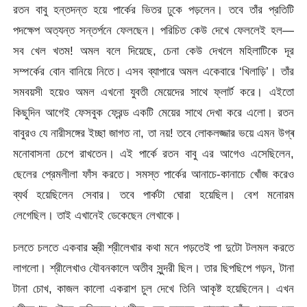
রতন বাবু হন্তদন্ত হয়ে পার্কের ভিতর ঢুকে পড়লেন। তবে তাঁর প্রতিটি
পদক্ষেপ অত্যন্ত সন্তর্পনে ফেলছেন। পরিচিত কেউ দেখে ফেললেই হল—
সব খেল খতম! অমল বলে দিয়েছে, চেনা কেউ দেখলে মহিলাটিকে দূর
সম্পর্কের বোন বানিয়ে নিতে। এসব ব্যাপারে অমল একেবারে ‘খিলাড়ি’। তাঁর
সমবয়সী হয়েও অমল এখনো যুবতী মেয়েদের সাথে ফ্লার্ট করে। এইতো
কিছুদিন আগেই ফেসবুক ফ্রেন্ড একটি মেয়ের সাথে দেখা করে এলো। রতন
বাবুরও যে নারীসঙ্গের ইচ্ছা জাগত না, তা নয়! তবে লোকলজ্জার ভয়ে এমন উগ্ৰ
মনোবাসনা চেপে রাখতেন। এই পার্কে রতন বাবু এর আগেও এসেছিলেন,
ছেলের প্রেমলীলা ফাঁস করতে। সমস্ত পার্কের আনাচে-কানাচে খোঁজ করেও
ব্যর্থ হয়েছিলেন সেবার। তবে পার্কটা ঘোরা হয়েছিল। বেশ মনোরম
লেগেছিল। তাই এখানেই ডেকেছেন লেখাকে।
চলতে চলতে একবার স্ত্রী শ্রীলেখার কথা মনে পড়তেই পা দুটো টলমল করতে
লাগলো। শ্রীলেখাও যৌবনকালে অতীব সুন্দরী ছিল। তার ছিপছিপে গড়ন, টানা
টানা চোখ, কাজল কালো একরাশ চুল দেখে তিনি আকৃষ্ট হয়েছিলেন। এখন