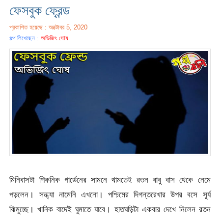
ফেসবুক ফ্রেন্ড
প্রকাশিত হয়েছে : অক্টোবর 5, 2020
গল্প লিখেছেন :
অভিজিৎ ঘোষ
মিনিবাসটা পিকনিক গার্ডেনের সামনে থামতেই রতন বাবু বাস থেকে নেমে
পড়লেন। সন্ধ্যা নামেনি এখনো। পশ্চিমের দিগন্তরেখার উপর বসে সূর্য
ঝিমুচ্ছে। খানিক বাদেই ঘুমাতে যাবে। হাতঘড়িটা একবার দেখে নিলেন রতন