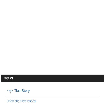
নতুন গল্প
বন্ধন Ties Story
দেখতে চাই শেষের সমাধান