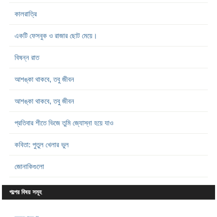
কালরাত্রি
একটি ফেসবুক ও রাজার ছোট মেয়ে।
বিষন্ন রাত
আশঙ্কা থাকবে, তবু জীবন
আশঙ্কা থাকবে, তবু জীবন
প্রতিবার শীতে ভিজে তুমি জ্যোস্না হয়ে যাও
কবিতা: পুতুল খেলার ভুল
জোনাকিগুলো
গল্পের বিষয় সমূহ