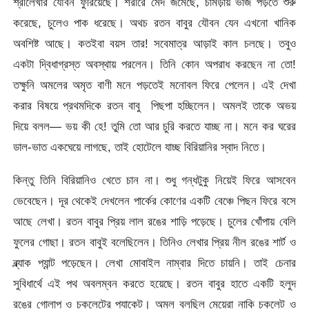
শ্রীলেখার যৌবন ফুরিয়েছে। শরীরে মেদ জমেছে, চামড়ায় ভাঁজ পড়তে শুরু
করেছে, চুলেও পাক ধরেছে। অথচ রতন বাবুর যৌবন যেন এখনো খানিক
অবশিষ্ট আছে। কতইবা বয়স তার! সবেমাত্র আড়াই কাল চলছে। তবুও
একটা দ্বিধাগ্রস্ত অবস্থায় পরলেন। তিনি কোন অপরাধ করছেন না তো!
তক্ষুনি অমলের অমৃত বাণী মনে পড়তেই মনোবল ফিরে পেলেন। এই দেখা
করার বিষয়ে প্রথমদিকে রতন বাবু পিছপা হচ্ছিলেন। অমলই তাকে অভয়
দিয়ে বলল— ভয় কী হে! তুমি তো আর চুরি করতে যাচ্ছ না। মনে কর ঘরের
ডাল-ভাত একঘেয়ে লাগছে, তাই হোটেলে যাচ্ছ বিরিয়ানির স্বাদ নিতে।
কিন্তু তিনি বিরিয়ানিও খেতে চান না। শুধু গন্ধটুকু নিয়েই ফিরে আসবেন
ভেবেছেন। দূর থেকেই দেখলেন পার্কের কোণের একটি বেঞ্চে পিছন ফিরে বসে
আছে লেখা। রতন বাবুর প্রিয় লাল রঙের শাড়ি পড়েছে। চুলের খোঁপায় বেলি
ফুলের গোছা। রতন বাবুই বলেছিলেন। তিনিও লেখার প্রিয় নীল রঙের শার্ট ও
ব্ল্যাক প্যান্ট পড়েছেন। লেখা মোবাইল নাম্বার দিতে চায়নি। তাই চেনার
সুবিধার্থে এই পথ অবলম্বন করতে হয়েছে। রতন বাবুর হাতে একটি হলুদ
রঙের গোলাপ ও চকলেটের প্যাকেট। অমল বলছিল মেয়েরা নাকি চকলেট ও