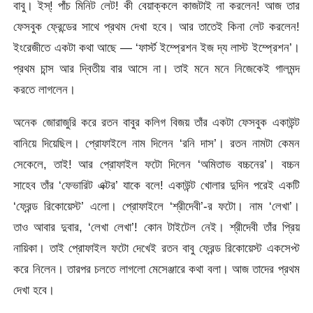
বাবু। ইস্! পাঁচ মিনিট লেট! কী বেয়াক্কলে কাজটাই না করলেন! আজ তার
ফেসবুক ফ্রেন্ডের সাথে প্রথম দেখা হবে। আর তাতেই কিনা লেট করলেন!
ইংরেজীতে একটা কথা আছে — ‘ফার্স্ট ইম্প্রেশন ইজ দ্য লাস্ট ইম্প্রেশন’।
প্রথম চান্স আর দ্বিতীয় বার আসে না। তাই মনে মনে নিজেকেই গালমন্দ
করতে লাগলেন।
অনেক জোরাজুরি করে রতন বাবুর কলিগ বিজয় তাঁর একটা ফেসবুক একাউন্ট
বানিয়ে দিয়েছিল। প্রোফাইলে নাম দিলেন ‘রনি দাস’। রতন নামটা কেমন
সেকেলে, তাই! আর প্রোফাইল ফটো দিলেন ‘অমিতাভ বচ্চনের’। বচ্চন
সাহেব তাঁর ‘ফেভারিট এক্টর’ যাকে বলে! একাউন্ট খোলার দুদিন পরেই একটি
‘ফ্রেন্ড রিকোয়েস্ট’ এলো। প্রোফাইলে ‘শ্রীদেবী’-র ফটো। নাম ‘লেখা’।
তাও আবার দুবার, ‘লেখা লেখা’! কোন টাইটেল নেই। শ্রীদেবী তাঁর প্রিয়
নায়িকা। তাই প্রোফাইল ফটো দেখেই রতন বাবু ফ্রেন্ড রিকোয়েস্ট একসেপ্ট
করে নিলেন। তারপর চলতে লাগলো মেসেঞ্জারে কথা বলা। আজ তাদের প্রথম
দেখা হবে।