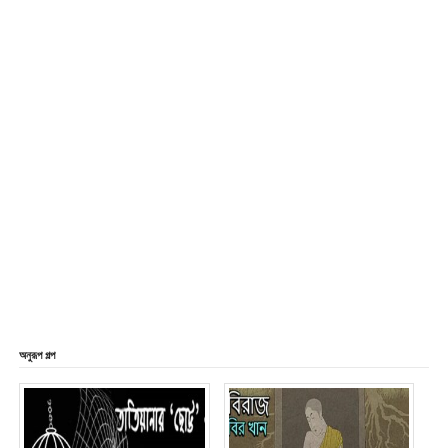
অনুরূপ গল্প