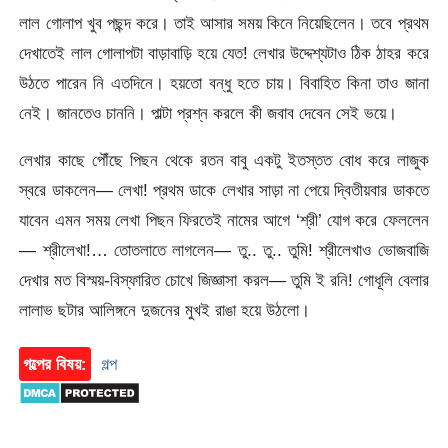
লাল গোলাপ খুব পছন্দ করে। তাই আসার সময় কিনে নিয়েছিলেন। তবে প্রথম
দেখাতেই লাল গোলাপটা বাড়াবাড়ি হয়ে যেত! লেখার উদ্দেশ্যটাও ঠিক ঠাহর করে
উঠতে পারেন নি এতদিনে। হয়তো বন্ধু হতে চায়। বিবাহিত কিনা তাও জানা
নেই। জানতেও চাননি। পাল্টা প্রশ্ন করলে কী জবাব দেবেন সেই ভয়ে।
লেখার কাছে পৌঁছে পিছন থেকে রতন বাবু একটু ইতস্তত বোধ করে লাজুক
স্বরে ডাকলেন— লেখা! প্রথম ডাকে লেখার সাড়া না পেয়ে দ্বিতীয়বার ডাকতে
যাবেন এমন সময় লেখা পিছন ফিরতেই নামের আগে ‘শ্রী’ যোগ করে ফেললেন
— শ্রীলেখা!… তোতলাতে লাগলেন— তু.. তু.. তুমি! শ্রীলেখাও ভোজবাজি
দেখার মত বিস্ময়-বিস্ফারিত চোখে জিজ্ঞাসা করল— তুমি ই রনি! গোধূলি বেলার
লালাভ ছটার আলিঙ্গনে দুজনের মুখই রাঙা হয়ে উঠলো।
গল্পের বিষয়:
গল্প