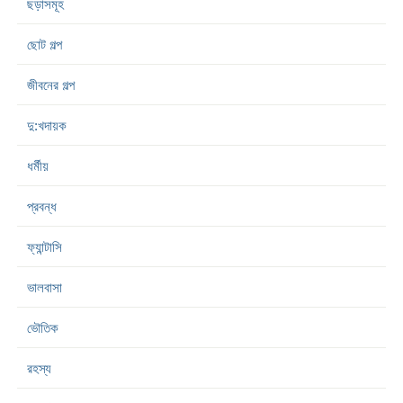
ছড়াসমূহ
ছোট গল্প
জীবনের গল্প
দু:খদায়ক
ধর্মীয়
প্রবন্ধ
ফ্যান্টাসি
ভালবাসা
ভৌতিক
রহস্য