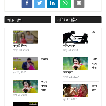
আরও গল্প
সর্বাধিক পঠিত
বউ
অনুভূতি সিজন
অফিসের বস
ফেব্রু. 18, 2020
জানু. 23, 2018
সংসার
একটি
সত্য
ঘটনা
অবলম্বনে
জুন 24, 2020
আগস্ট 12, 2017
পাশের
বাসার
বাসর
ভাবী
রাত
ডিসে. 3, 2019
জুন 17, 2017