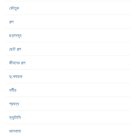
কৌতুক
গল্প
ছড়াসমূহ
ছোট গল্প
জীবনের গল্প
দু:খদায়ক
ধর্মীয়
প্রবন্ধ
ফ্যান্টাসি
ভালবাসা