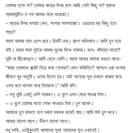
তোমার হলো না? তোমার ঘাড়ের উপর বসে আছি সেটা কিছু না? ব্যাংক
অ্যাকাউন্টও ত সব আমার নামে করেছো।
– ঘাড়ের উপর বলছো কেন, সংসার সামলাচ্ছো। এরচেয়ে বড় কিছু হতে
পারে?
ময়না আমার হাত চেপে ধরে। চিমটি দেয়। রাগে অভিমানে। আমি চুপ হয়ে
যাই। ময়না মাথা নুইয়ে আমার মুখের দিকে তাকায়। বলে- কাঁদছো নাতো?
তুমি যা ছিঁচকাদুনে। আমি হেসে ফেলি। ময়না আবার বকবক করতে থাকে-
“কারা তোমাকে ফ্ল্যাট নিয়ে কথা শোনায়? কোন ফকিন্নি? আসলে ওরা সংসার
জীবনে খুব অসুখী। ওদের হিংসে হয়। তাই অন্যের সুখ দেখলে কায়দা করে
এসব বলে হালকা করে নিজেকে।” আমি বলি-
– তবু তুমি একটু বেশি সাধারণ। এ যুগে এমন মেয়ে পাওয়া টাফ।
– এ যুগে তোমার মতো লোক পাওয়াও টাফ। চুপ থাকো।
আমাকে চুপ থাকতে বলে ময়না বকবক করেই যায়। আমি শুনি চুপ করে।
আমার ভালো লাগে। ভীষণ ভালো লাগে।
শুধু ভাবি, এতটুকুতেই আমাদের সুখ! আমাদের সুখ এখানেই।