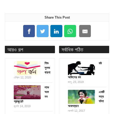
Share This Post
আরও গল্প
সর্বাধিক পঠিত
শিশু
বউ
সুলভ
বায়না
অফিসের বস
এপ্রিল 12, 2020
জানু. 23, 2018
লাভ
অফ
একটি
নন
সত্য
ঘটনা
গ্রাজুয়েট
অবলম্বনে
জুলাই 14, 2019
আগস্ট 12, 2017