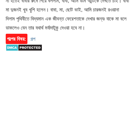
না হতেই বাবার রুমে গিয়ে বললাম, বাবা, আমি উর্মি আন্টিকে দেখতে চাই। বাবা
মা দুজনই খুব খুশি হলেন। বাবা, মা, ছোট ভাই, আমি চারজনই রওয়ানা
দিলাম পৃথিবীতে বিদ্যমান এক জীবন্ত ফেরেশতাকে দেখার জন্য৷ যাকে মা বলে
ডাকলেও যেন তার যথার্থ মর্যাদাটুকু দেওয়া হবে না।
গল্পের বিষয়:
গল্প