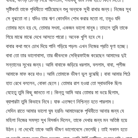
খাবার, কাপড় চোপড় নিয়ে আসতাম, সবকিছু উর্মি নিজ হাতে কিনে দিতো।
সৃষ্টিকর্তা তাকে পৃথিবীতে পাঠিয়েছেন শুধু অন্যকে সুখী রাখার জন্য। নিজের সুখ
সে বুঝতো না। যদিও তার ঋণ কোনদিন শোধ করার মতো না, তবুও যদি
তোমার মনে হয় যে, তোমার সৎমা, একজন ভালো মানুষ। তাহলে তুমি তাকে
গিয়ে মাঝে মাঝে দেখে আসতে পারো। অনেক খুশি হবে সে।
বাবার কথা শুনে চোখ দিয়ে পানি গড়িয়ে পড়ল৷ এখন নিজের প্রতি ঘৃণা হচ্ছে।
বাবা তো তার ভালোবাসা, তার জীবনকে সেক্রিফাইজ করেছেন আমাদের দুই
সন্তানের সুখের জন্য। আমি বাবাকে জড়িয়ে ধরলাম, বললাম, বাবা, প্লীজ
আমাকে মাফ করে দাও। আমি তোমাকে ভীষণ ভুল বুঝেছি। বাবা আমার পিঠে
হাত রেখে বললেন, বোকা ছেলে। তোমার রাগ হওয়া তো স্বাভাবিক ছিল৷
যেহেতু তুমি কিছু জানতে না। কিন্তু আমি আর তোমার মা ভয়ে ছিলাম,
ব্যাপারটা তুমি কিভাবে নিবে। যাক এতক্ষণে নিশ্চিন্ত হতে পারলাম।
সেদিন রাতে আমার ভালো ঘুম হয়নি৷ আমাদেরকে পৃথিবীতে আনার জন্য যে
মহিলা নিজের সমস্ত সুখ বিসর্জন দিলেন, তাকে দেখার জন্য মন অতিষ্ঠ হয়ে
উঠল। না দেখেই তাকে আমি ভীষণ ভালোবেসে ফেলেছি। তাই সকাল হতে