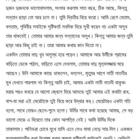
দুজন দুজনকে ভালোবাসলাম, সংসার করলাম সাত বছর, ঠিক আছে, কিন্তু
সন্তান ছাড়া তো আর চলে না। তুমি দ্বিতীয় বিয়ে করো। আমি রেগে যেতাম,
বলতাম, পৃথিবীর সবাইকে সৃষ্টিকর্তা সবদিক দিয়ে সুখী করেন না৷ একটা অসুখ
তার থাকবেই। তোমার আমার জন্য সন্তানের অসুখ। কিন্তু আমার জন্য তুমি
ছাড়া আর কিছু চাই না। তারা আমার কথায় কান দিতো না।
একদিন তোমার দাদু খুব অসুস্থ হয়ে পড়েন। আমাকে আর উর্মীকে গ্রামের
বাড়িতে ডেকে পাঠান, বাড়িতে এসে দেখলাম, তোমার দাদু মৃত্যসজ্জায় শুয়ে
আছেন। উনি আমাকে কাছে ডাকলেন, বললেন, মৃত্যুর আগে নাতী নাতনীর
মুখ দেখতে পারলাম না৷ কিন্তু আমি চাই, আমার একটা নাতী নাতনী থাকুক৷
মরার পরও কবরে যে আলো জ্বেলে দিয়ে আসবে৷ তুই আমার এই কথাটা রাখ,
বাপ-মা মরা এই মেয়েটাকে তুই বিয়ে করে উদ্ধার কর। মেয়েটারও একটা গতি
হলো, সাথে তোরও ছেলে-পুলে হলো। উর্মির সাথে কথা হয়েছে আমার, সে বড়
ভালো মেয়ে৷ এ বিয়েতে তার কোন আপত্তি নেই। আমি উর্মির দিকে
তাকালাম। পানিভরা চোখে মুখে হাসি এনে সেও মাথা নেড়ে সায় দিল। একজন
মৃত্যপথযাত্রীর কথা উপেক্ষা করার ক্ষমতা সৃষ্টিকর্তা কাউকেই দেননি। সেদিনই