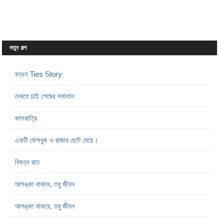
নতুন গল্প
বন্ধন Ties Story
দেখতে চাই শেষের সমাধান
কালরাত্রি
একটি ফেসবুক ও রাজার ছোট মেয়ে।
বিষন্ন রাত
আশঙ্কা থাকবে, তবু জীবন
আশঙ্কা থাকবে, তবু জীবন