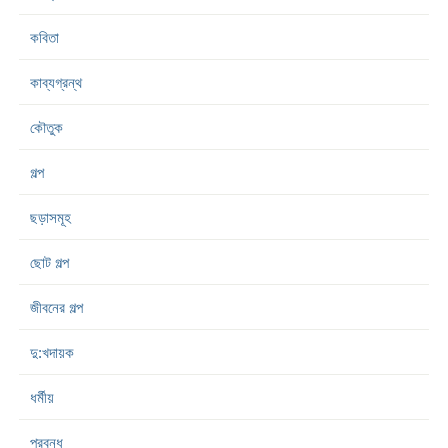
কবিতা
কাব্যগ্রন্থ
কৌতুক
গল্প
ছড়াসমূহ
ছোট গল্প
জীবনের গল্প
দু:খদায়ক
ধর্মীয়
প্রবন্ধ