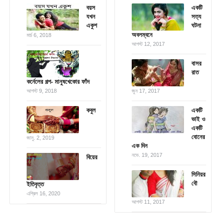
বয়স
একটি
যখন
সত্য
একুশ
ঘটনা
অবলম্বনে
মার্চ 6, 2018
আগস্ট 12, 2017
বাসর
রাত
কর্নেলের গল্প- মানুষখেকোর ফাঁদ
আগস্ট 9, 2018
জুন 17, 2017
কবুল
একটি
ভাই ও
একটি
বোনের
জানু. 2, 2019
এক দিন
নভে. 19, 2017
বিয়ের
সিনিয়র
বৌ
ইতিবৃত্ত
এপ্রিল 16, 2020
আগস্ট 11, 2017