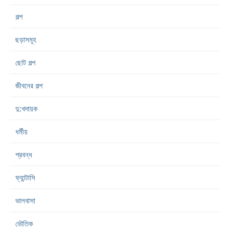
গল্প
ছড়াসমূহ
ছোট গল্প
জীবনের গল্প
দু:খদায়ক
ধর্মীয়
প্রবন্ধ
ফ্যান্টাসি
ভালবাসা
ভৌতিক