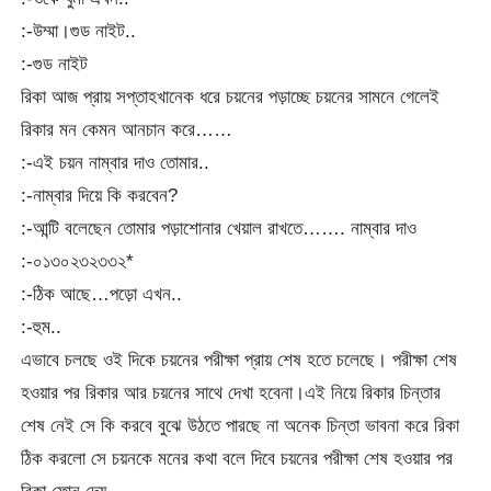
:-উম্মা।গুড নাইট..
:-গুড নাইট
রিকা আজ প্রায় সপ্তাহখানেক ধরে চয়নের পড়াচ্ছে চয়নের সামনে গেলেই
রিকার মন কেমন আনচান করে……
:-এই চয়ন নাম্বার দাও তোমার..
:-নাম্বার দিয়ে কি করবেন?
:-আন্টি বলেছেন তোমার পড়াশোনার খেয়াল রাখতে……. নাম্বার দাও
:-০১৩০২৩২৩৩২*
:-ঠিক আছে…পড়ো এখন..
:-হুম..
এভাবে চলছে ওই দিকে চয়নের পরীক্ষা প্রায় শেষ হতে চলেছে। পরীক্ষা শেষ
হওয়ার পর রিকার আর চয়নের সাথে দেখা হবেনা।এই নিয়ে রিকার চিন্তার
শেষ নেই সে কি করবে বুঝে উঠতে পারছে না অনেক চিন্তা ভাবনা করে রিকা
ঠিক করলো সে চয়নকে মনের কথা বলে দিবে চয়নের পরীক্ষা শেষ হওয়ার পর