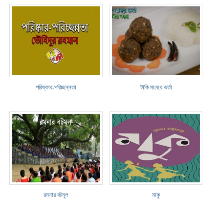
পরিষ্কার-পরিচ্ছন্নতা
টা‌কি মা‌ছের ভর্তা
রমনার বটমূল
মাকু