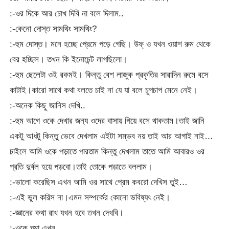
:-ওর দিকে আর চোখ দিবি না বলে দিলাম..
:-কেনো দোস্ত সামথিং সামথিং?
:-হুম দোস্ত। মনে হচ্ছে প্রেমে পড়ে গেছি। উফ্ ও যখন ওয়াশ রুম থেকে
বের হচ্ছিল। তখন কি ইনোচেন্ট লাগছিলো।
:-হুম ছেলেটা ওই রকমই। কিন্তু বেশ লাজুক প্রকৃতির সারাদিন রুমে বসে
কাটাই।কারো সাথে কথা বলতে চাই না যে যা বলে চুপচাপ মেনে নেই।
:-অনেক কিছু জানিস দেখি..
:-হুম আগে ওকে দেখার জন্য ওদের বাসায় গিয়ে বসে থাকতাম।তাই জানি
একটু আধটু কিন্তু ভেবে দেখলাম এইটা সম্ভব নয় তাই আর আগাই নাই…
চাইলে আমি ওকে পড়াতে পারতাম কিন্তু দেখলাম তাতে আমি আবারও ওর
প্রতি দুর্বল হয়ে পড়বো।তাই তোকে পড়াতে বললাম।
:-ভালো করেছিস এখন আমি ওর সাথে প্রেম কবরো দেখিস তুই…
:-এই ভুল করিস না।এমন সম্পর্কের কোনো ভবিষ্যৎ নেই।
:-জ্ঞানের কথা রাখ যখন হবে তখন দেখবি।
:-ওকে ঘুমা এখন..