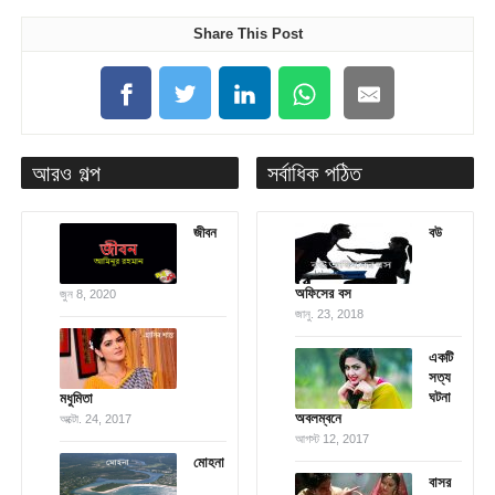
Share This Post
আরও গল্প
সর্বাধিক পঠিত
জীবন
বউ
অফিসের বস
জুন 8, 2020
জানু. 23, 2018
একটি
সত্য
ঘটনা
মধুমিতা
অবলম্বনে
অক্টো. 24, 2017
আগস্ট 12, 2017
মোহনা
বাসর