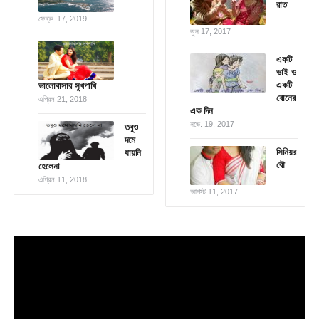
রাত
ফেব্রু. 17, 2019
জুন 17, 2017
একটি
ভাই ও
একটি
ভালোবাসার সুখপাখি
বোনের
এপ্রিল 21, 2018
এক দিন
নভে. 19, 2017
তবুও
দমে
সিনিয়র
যায়নি
বৌ
হেলেনা
এপ্রিল 11, 2018
আগস্ট 11, 2017