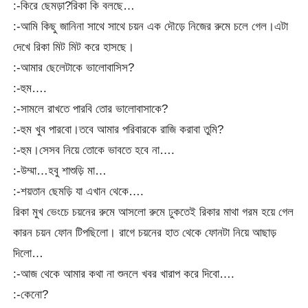
:-কিরে ছেমড়া?রিকা কি বলছে…
:-আমি কিছু জানিনা সাথে সাথে চয়ন এক দৌড়ে নিজের রুমে চলে গেল।এটা
দেখে রিকা মিট মিট করে হাসছে।
:-আমার ছেলেটাকে ভালোবাসিস?
:-হুম….
:-সামলে রাখতে পারবি তোর ভালোবাসাকে?
:-হুম খুব পারবো।তবে আমার পরিবারকে রাজি করাবা তুমি?
:-হুম।সেসব নিয়ে তোকে ভাবতে হবে না….
:-উম্মা…হবু শাশুড়ি মা…
:-শয়তান ছেমড়ি যা এখান থেকে….
রিকা মুখ ভেংচে চয়নের রুমে আসলো রুমে ঢুকতেই রিকার মাথা গরম হয়ে গেল
কারন চয়ন ফোন টিপছিলো। রাগে চয়নের হাত থেকে ফোনটা নিয়ে আছাড়
দিলো…
:-আজ থেকে আমার কথা না শুনলে খবর খারাপ করে দিবো….
:-কেনো?