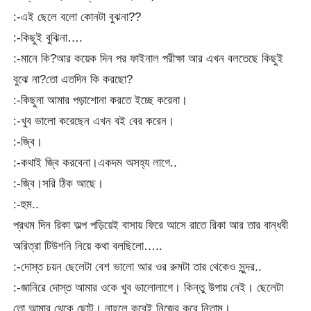
:-এই ছেলে বলো কোনটা বুঝনা??
:-কিছুই বুঝিনা….
:-মানে কি?আর কয়েক দিন পর ফাইনাল পরীক্ষা আর এখন বলতেছে কিছুই
বুঝে না?তো এতদিন কি করছো?
:-কিছুনা আমার পড়াশোনা করতে ইচ্ছে করেনা।
:-খুব ভালো করেছেন এখন বই বের করেন।
:-জ্বি।
:-কথাই জ্বি করবেনা।একদম অসহ্য লাগে..
:-জ্বি।সরি ঠিক আছে।
:-হুম..
প্রথম দিন রিকা অল্প পড়িয়েই বাসায় ফিরে আসে রাতে রিকা আর তার বান্ধবী
অরিত্রা টিউশনি নিয়ে কথা বলছিলো…..
:-দোস্ত চয়ন ছেলেটা বেশ ভালো আর ওর রুমটা তার থেকেও সুন্দর..
:-জানিরে দোস্ত আমার ওকে খুব ভালোলাগে। কিন্তু উপায় নেই। ছেলেটা
তো আমার থেকে ছোট। নাহলে কবেই নিজের করে নিতাম।