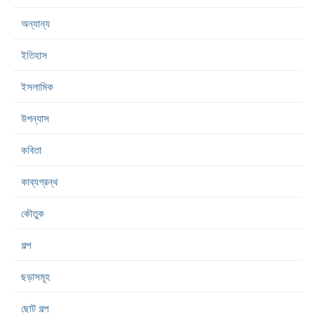
অন্যান্য
ইতিহাস
ইসলামিক
উপন্যাস
কবিতা
কাব্যগ্রন্থ
কৌতুক
গল্প
ছড়াসমূহ
ছোট গল্প