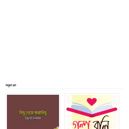
অনুরূপ গল্প