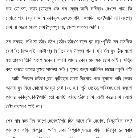
নায় তো?না, স্যার।তাহলে শুরু কর।স্যার আমি ভবিষ্যৎ দেখতে পাই।কি
দেখতে পাও।স্যার আমি ভবিষ্যৎ দেখতে পাই।কতদিন ধরে?জানি না।স্বপ্নে
দেখ না জেগে জেগে দেখ?স্বপ্নে না, জেগে থাকলে দেখি।
সব সময়ই দেখি না হঠাৎ হঠাৎ।হঠাৎ হঠাৎ? রাতে ঘুম হয়?পৃথিবী সব মানষিক
রোগ বিশেষজ্ঞ এই একটা প্রশ্ন দিয়ে সব উত্তর পান। যদি বলি ঘুম ঠিক মতো
হয় তাহলে তিনি হতাশ হবেন। কারণ আমার কোন মানষিক রোগ নেই। সত্যি
কথা বলতে আমার ঘুমের সমস্যা নেই। ঘুমের জন্য প্রতিদিন মায়ের বকুনি খাই
। আমি দিনরাত চব্বিশ ঘন্টা কুমিড়ের মতো বিছনায় পড়ে ঘুমাতে পারি।স্যার
আমার ঘুম নিয়ে কোনো সমস্যা নেই।ও, হ। তুমি যেহেতু ভবিষ্যৎ দেখ বলতো
আমার ভবিষ্যৎ কি?আমি তো বলেছি হঠাৎ হঠাৎ দেখি।চেষ্টা করে দেখ।আমি
চেষ্টা করলেও পারি না।
শেষ বার কত দিন আগে দেখেছ?পাঁচ দিন আগে।কি দেখেছ, বিস্তারিত বল?
আমাদের বাড়ি মিরপুর। আমি ঢাকা বিশ্ববিদ্যালয়ে পড়ি। মিরপুর ১নাম্বার