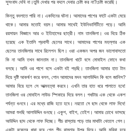
সুসংবাদ দেখি না।তুমি দেখার পর বদলে দেবার চেষ্টা কর না?চেষ্টা করেছি।
কিন্তু বদলাতে পারি না। একদিনের ঘটনা। আমাদের পাশের ফাটে একটা মেয়ে
থাকে। আমার মতোই বয়স। আমার সাথেই ইউনিভার্সিটিতে পড়ে। আমি
রয়সায়ন বিজ্ঞানে আর ও ইতিহাসের ছাত্রী। নাম তানজিলা। ওর বিয়ে ঠিক
হয়েছে এক ইতালি প্রবাসী ছেলের সাথে। আমাদের পাশের মহল্লার এক
ছেলের তানজিলার সাথে রিলেশন ছিল। ওরা একজন অপর জন ভালোবাসতো
কি না আমি তখন জানতাম না। তানজিলা খাটে বসে মোবাইল ফোনে কথা
বলছে। আমি ওর পাশে বসে একটা বই পড়ছি। তানজিলা আমার হাত টান
দিয়ে দৃষ্টি আকর্ষণ করে বলল, শোন আমাদের মদন আলাউদ্দিন কি বলে জানিস?
আমার বিয়ে হলে সে আত্মহত্যা করবে। এখনি তার হাত ধরে পালাতে হবে!
তানজিলা ওর মোবাইল লাউড স্পিকারে দিয়ে বলল। গধাটায় এক থেকে একশ
পর্যন্ত গুনবে। এর মধ্যে রাজি হতে হবে। নয়তো সে ছাদ থেকে লাফ দিবে!
আমরা শুনছি আলাউদ্দিন গুনছে। একুশ, বাইশ, তেইশ। আমার চোখে ভাসছে
আউদ্দিন ছাদ থেকে লাফ দিচ্ছে। পীচ রাস্তায় পড়ে তার মাথাটা থেতলে গেল।
একটা রক্তের ধারা বয়ে গেল পীচ রাস্তার উপর দিয়ে। আমি মরিয়া হয়ে