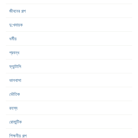
জীবনের গল্প
দু:খদায়ক
ধর্মীয়
প্রবন্ধ
ফ্যান্টাসি
ভালবাসা
ভৌতিক
রহস্য
রোমান্টিক
শিক্ষনীয় গল্প