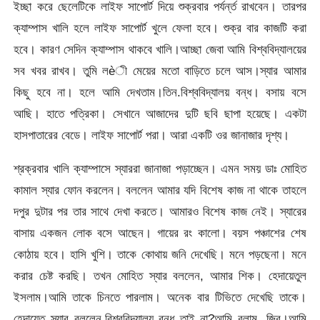
ইচ্ছা করে ছেলেটিকে লাইফ সাপোর্ট দিয়ে শুক্রবার পর্যর্ন্ত রাখবেন। তারপর
ক্যাম্পাস খালি হলে লাইফ সাপোর্ট খুলে ফেলা হবে। শুক্র বার কাজটি করা
হবে। কারণ সেদিন ক্যাম্পাস থাকবে খালি।আচ্ছা জেবা আমি বিশ্ববিদ্যালয়ের
সব খবর রাখব। তুমি লèী মেয়ের মতো বাড়িতে চলে আস।স্যার আমার
কিছু হবে না। হলে আমি দেখতাম।তিন.বিশ্ববিদ্যালয় বন্ধ। বসায় বসে
আছি। হাতে পত্রিকা। সেখানে আজাদের দুটি ছবি ছাপা হয়েছে। একটা
হাসপাতারের বেডে। লাইফ সাপোর্ট পরা। আরা একটি ওর জানাজার দৃশ্য।
শ্রক্রবার খালি ক্যাম্পাসে স্যাররা জানাজা পড়াচ্ছেন। এমন সময় ডাঃ মোহিত
কামাল স্যার ফোন করলেন। বললেন আমার যদি বিশেষ কাজ না থাকে তাহলে
দপুর দুটার পর তার সাথে দেখা করতে। আমারও বিশেষ কাজ নেই। স্যারের
বাসায় একজন লোক বসে আছেন। গায়ের রং কালো। বয়স পঞ্চাশের শেষ
কোঠায় হবে। হাসি খুশি। তাকে কোথায় জনি দেখেছি। মনে পড়ছেনা। মনে
করার চেষ্ট করছি। তখন মোহিত স্যার বললেন, আমার শিক। হেদায়েতুল
ইসলাম।আমি তাকে চিনতে পারলাম। অনেক বার টিভিতে দেখেছি তাকে।
হেদায়েত স্যার বললেন,বিশ্ববিদ্যালয় বন্ধ তাই না?আমি বলাম, জ্বি।আমি