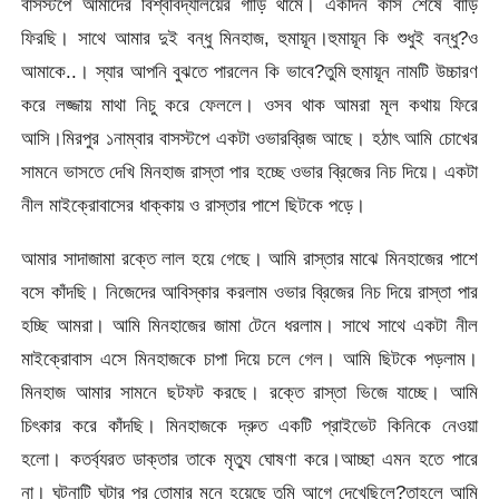
বাসস্টপে আমাদের বিশ্ববিদ্যালয়ের গাড়ি থামে। একদিন কাস শেষে বাড়ি
ফিরছি। সাথে আমার দুই বন্ধু মিনহাজ, হুমায়ূন।হুমায়ূন কি শুধুই বন্ধু?ও
আমাকে..। স্যার আপনি বুঝতে পারলেন কি ভাবে?তুমি হুমায়ূন নামটি উচ্চারণ
করে লজ্জায় মাথা নিচু করে ফেললে। ওসব থাক আমরা মূল কথায় ফিরে
আসি।মিরপুর ১নাম্বার বাসস্টপে একটা ওভারব্রিজ আছে। হঠাৎ আমি চোখের
সামনে ভাসতে দেখি মিনহাজ রাস্তা পার হচ্ছে ওভার ব্রিজের নিচ দিয়ে। একটা
নীল মাইক্রোবাসের ধাক্কায় ও রাস্তার পাশে ছিটকে পড়ে।
আমার সাদাজামা রক্তে লাল হয়ে গেছে। আমি রাস্তার মাঝে মিনহাজের পাশে
বসে কাঁদছি। নিজেদের আবিস্কার করলাম ওভার ব্রিজের নিচ দিয়ে রাস্তা পার
হচ্ছি আমরা। আমি মিনহাজের জামা টেনে ধরলাম। সাথে সাথে একটা নীল
মাইক্রোবাস এসে মিনহাজকে চাপা দিয়ে চলে গেল। আমি ছিটকে পড়লাম।
মিনহাজ আমার সামনে ছটফট করছে। রক্তে রাস্তা ভিজে যাচ্ছে। আমি
চিৎকার করে কাঁদছি। মিনহাজকে দ্রুত একটি প্রাইভেট কিনিকে নেওয়া
হলো। কতর্ব্যরত ডাক্তার তাকে মৃত্যু ঘোষণা করে।আচ্ছা এমন হতে পারে
না। ঘটনাটি ঘটার পর তোমার মনে হয়েছে তুমি আগে দেখেছিলে?তাহলে আমি