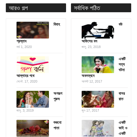
আরও গল্প
সর্বাধিক পঠিত
বিবাহ
বউ
প্রস্তাব
অফিসের বস
মার্চ 1, 2020
জানু. 23, 2018
একটি
সত্য
ঘটনা
আল্লাহর পথে
অবলম্বনে
সেপ্টে. 17, 2020
আগস্ট 12, 2017
অপরূপ
বাসর
পুরুষ
রাত
জানু. 3, 2019
জুন 17, 2017
শুকনো
একটি
পাতা
ভাই ও
একটি