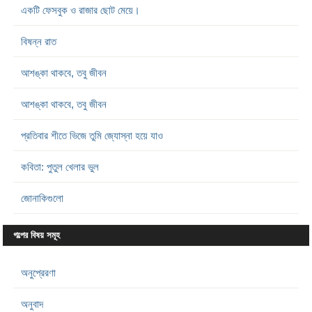
একটি ফেসবুক ও রাজার ছোট মেয়ে।
বিষন্ন রাত
আশঙ্কা থাকবে, তবু জীবন
আশঙ্কা থাকবে, তবু জীবন
প্রতিবার শীতে ভিজে তুমি জ্যোস্না হয়ে যাও
কবিতা: পুতুল খেলার ভুল
জোনাকিগুলো
গল্পের বিষয় সমূহ
অনুপ্রেরণা
অনুবাদ