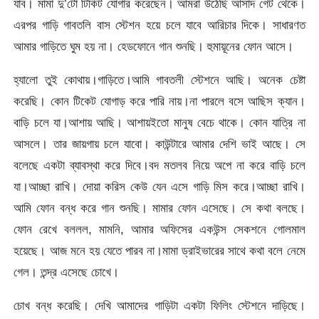
যাব। মামা দু’টো টিকিট যোগার করেছেন। আমরা উঠেছি আসাদ গেট থেকে।
এরপর গাড়ি গাবতলি বাস স্টেশন হয়ে চলে যাবে আরিচার দিকে। সাধারণত
আমার গাড়িতে ঘুম হয় না। হেডফোনে গান শুনছি। হুমায়ূনের ফোন আসে।
হ্যালো তুই কোথায়।গাড়িতে।আমি গাবতলী স্টেশনে আছি। অনেক চেষ্টা
করেছি। কোন টিকেট যোগাড় করে পারি নায়।না পারলে বসে আছিস ক্যান।
বাড়ি চলে যা।আশায় আছি। আশায়ইতো মানুষ বেচে থাকে। কোন যাত্রি না
আসলে। তার জায়গায় চলে যাবো। কাউন্টারে আমার দেশি ভাই আছে। সে
বলেছে একটা ব্যাবস্থা করে দিবে।বদ মতলব নিয়ে অপে না করে বাড়ি চলে
যা।আচ্ছা রাখি। দোয়া করিস কেউ যেন এসে গাড়ি মিস করে।আচ্ছা রাখি।
আমি ফোন বন্ধ করে গান শুনছি। মামার ফোন এসেছে। সে কথা বলছে।
ফোন রেখে বললল, মামনি, আমার অফিসের একউন্স সেকশনে গোলমাল
হয়েছে। আজ মনে হয় যেতে পারব না।মামা ড্রাইভারের সাথে কথা বলে নেমে
গেল। তন্দ্র এসেছে চোখে।
চোখ বন্ধ করেছি। দেখি আমাদের গাড়িটা একটা ফিলিং স্টেশনে দাড়িছে।