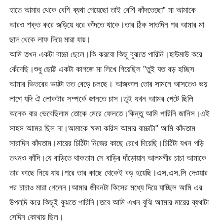
হাতে আমার থেকে বেশি ব্যথা পেয়েছো তাই বেশি কাঁদতেছো” মা আমাকে
আরও শক্ত করে জড়িয়ে ধরে কাঁদতে থাকে।তার ঠিক সাতদিন পর আমার মা
ছাদ থেকে লাফ দিয়ে মারা যায়।
আমি তখন একটা বাচ্চা ছেলে।কি করবো কিছু বুঝতে পারিনি।হাউমাউ করে
কেঁদেছি।শুধু ছোট্ট একটা কাগজে মা লিখে গিয়েছিল ”তুই যত বড় হচ্ছিস
আমার ভিতরের ভয়টা তত বেড়ে চলছে। আজকাল তোর সামনে আসতেও ভয়
লাগে যদি ঐ লোকটার সম্পর্কে জানতে চাস।তুই যখন আামর পেটে ছিলি
অনেক বার ভেবেছিলাম তোকে মেরে ফেলতে।কিন্তু আমি পারিনি জানিস।এই
সাহস আামর ছিল না।আমাকে ক্ষমা করিস আমার বাচ্চাটা” আমি কাঁদতাম
সারাদিন কাঁদতাম।মায়ের চিঠিটা নিজের কাছে রেখে দিয়েছি।চিঠিটা যখন পড়ি
তখনও কাঁদি।যে বাড়িতে থাকতাম সে বাড়ির দাঁড়োয়ান আলমগীর চাচা আমাকে
তার কাছে নিয়ে যায়।পরে তার কাছে থেকেই বড় হয়েছি।এস.এস.সি দেওয়ার
পর চাচাও মারা গেলেন।আমার জীবনটা কিসের মধ্যে দিয়ে যাচ্ছিল আমি এর
উপলব্দি করে কিছুই বুঝতে পারিনি।তবে আমি এখন বুঝি আামার মায়ের ব্যথাটা
সেদিন কোথায় ছিল।