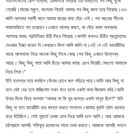
সার্টিফিকেটের রোল নাম্বার, রেজিস্টার নাম্বার এর মাধ্যমেই সব কিছু খুঁজে
পেয়েছি।মায়ের স্কুল, কলেজে গিয়েই আমার সব কিছু জানা হয়ে গিয়েছে।এও
জানি আপনার স্বামী মানে আমার মায়ের বাবা বেঁচে নেই। গত বছরের শীতের
মাঝামাঝিতে গত হয়েছেন।এখানে আসার কারণ, মা বেঁচে থাকা অবস্থায়
আপনার কাছে প্রতিনিয়ত চিঠি লিখে গিয়েছে।আপনি কখনও চিঠির প্রত্যুত্তর
দেওয়ার ইচ্ছা করেন নি।করছেন কিনা আমি জানি না।এই যে এই ডায়েরীটার
মাঝে আপনাকে নিয়ে অনেক কিছু লিখে গেছে।সব কিছু এখানে উল্লেখ্য
আছে। কিছু কিছু পাতা আমি ছিড়ে আমার কাছে রেখে দিয়েছি যেগুলো আমাকে
নিয়ে লিখা।”
উনি হতভম্ব হয়ে শুনছিল।উনার চোখে জল গড়িয়ে পড়ে।আমি আর কিছু না
বলে যেই বের হযে যাচ্ছিলাম তখন মনে হলো একটা কথা জিজ্ঞেস করি।আমি
উনার দিকে ফিরে বললাম “আমার মা কি খুব জগন্য একটা মানুষ ছিল?” উনি
কিছু না বলে ডায়েরীটা ধরে কান্না করতে লাগলেন।আমার বুকটা হঠাৎ ধড়ফড়
করে উঠৈছিল। সেই মুহুর্তে ভেজা চোখ নিয়ে আমি চলে আসি। আর আজকে
চট্টগ্রামে আসছি শফিকুর রহমানের সাথে দেখা করতে। আজকে আসছি বললে