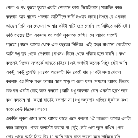
থেকে ও পথ ঘুরতে ঘুরতে একটা দোকানে কাজ নিয়েছিলাম।সারাদিন কাজ
করতাম আর রাত্রে পড়তাম ভার্সিটিতে ভর্তি হওয়ার জন্য।উপরে যে একজন
আছেন তিনি সব দেখেন।আমার কষ্টটা মাটি হতে দেয়নি।ভার্সিটিতে ভর্তি হই।
ভর্তি হওয়ার ঠিক একমাস পর আমি লুবনাকে দেখি। সে আমার সাথেই
পড়তো।বয়সে আমার থেকে এক বছরের সিনিয়র।এই শুভ্র মাখানো মেয়েটাকে
আমি শুধু দুর থেকে দেখতাম।কখনও নিজে থেকে পরিচয় হতে যায়নি। কথা
বললেই নিজের সম্পর্কে জানতে চাইবে।এই জগৎটা অনেক নিষ্ঠুর যেটা আমি
একটু একটু বুঝেছি।এরপর অনেকটা দিন কেটে যায়।একটা সময় খেয়াল
করলাম ওর দিকে যখন আমার চোখ পড়ে বা ওকে যখন দেখতাম আমার ভিতরে
ভয়ংকর একটা মোহ কাজ করতো।আমি শুধু ভাবতাম কেন এমনটা হয়? তবে
কথা বলতাম না।কারো সাথেই বলতাম না।শুধু ভদ্রতার খাতিরে টুকটাক কথা
হতো কেউ জিজ্ঞেস করলে।
একদিন লুবনা এমন ভাবে আমার কাছে এসে বললো “ঐ আজকে আমার একটা
কাজ আছেরে।পরের ক্লাসটা করবো না।তুই নোট গুলা তুলে রাখিস।পরে
তোর থেকে আমি নিয়ে নিব।” আমি ডানে বামে ভালো করে তাকিয়ে বলি