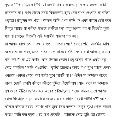
বুঝতে শিখি। চিনতে শিখি।মা একটা চাকরি করতো। কোথায় করতো আমি
জানাতাম না। যখন মায়ের মনটা বিষন্নতায় ছুয়ে যেত তখন দেখতাম মা কবিতা
পড়তো।মানুষের মন খারাপ থাকলে আমি এখন জানি সে একা থাকার চেষ্টা করে
কিন্তু আমার মা কবিতা পড়তো।কবিতা পড়া মানুষগুলোর মন বা ভিতরটা বুঝা
যায় না।তাদের ভিতরটা এই জরাজীর্ন শহরের মত হয়।
মা আমার সাথে তেমন কথা বলতো না।তখন আমি ফোরে পড়ি।একদিন আমি
আমার মায়ের কাছে এসে নিচের দিকে তাকিয়ে বলি “সবার বাবা আছে। আমার
বাবা কই?” মা এই কথার কোন উত্তর দেয়নি।শুধু আমার গালে একটা চড়
মেরে বলেছিল “আমি খাওয়াচ্ছি, পড়াচ্ছি তারপরও বাবার কথা মুখে আসে কেন?
খবরদার এরপর থেকে বাবা শব্দটা মুখে আনবি না।” ঐদিন মা আমাকে রাতের
খাবার দেয়নি।আমি কাঁদতে কাঁদতে ঘুমিয়ে গিয়েছিলাম।মাঝ রাতে মা আমাকে
ঘুম থেকে উঠিয়ে জড়িয়ে ধরে অনেক কেঁদেছিল। মায়ের কান্না দেখে আমিও
কেঁদে দিয়েছিলাম।মা আমাকে জড়িয়ে ধরে বলেছিল “ব্যথা পাইছিস?” আমি
কাঁদতে কাঁদতে মায়ের চোখের পানি মুছে দিয়ে বললাম “মানুষ ব্যথা পেলে কান্না
করে? আমি কম ব্যথা পেয়ে অল্প কেঁদেছি। আমাকে মেরে তুমি তো তোমার