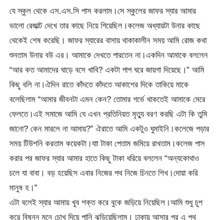
যে স্কুল থেকে এস.এস.সি পাস করলাম।সে স্কুলের জাফর স্যার আমার
ভালো রেজাল্ট দেখে তার কাছে নিয়ে গিয়েছিল।কলেজ অধ্যায়টা উনার কাছে
থেকেই শেষ করেছি। জাফর স্যারের বাসায় থাকাকালীন সময় আমি রোজ কথা
শুনতাম উনার বউ এর। আমাকে দেখতে পারতেন না।একদিন আমাকে বললেন
“আর কত আমাদের ঘাড়ে বসে খাবি? একটা পাপ ঘরে জায়গা দিয়েছে।” আমি
কিছু বলি না।ঐদিন রাতে কাঁদতে কাঁদতে আকাশের দিকে তাকিয়ে মাকে
বলেছিলাম “আমার জীবনটা এমন কেন? তোমার গর্ভে থাকতেই আমাকে মেরে
ফেলতে।এই সমাজে আমি যে এখন প্রতিনিয়ত মৃত্যু বরণ করছি এটা কি তুমি
জানো? কেন মারলে না আমায়?” ঐরাতে আমি একটুও ঘুমাইনি।কলেজে পড়ার
সময় টিউশনি করতাম কয়েকটা।যাা টাকা পেতাম জমিয়ে রাখতাম।কলেজ পাস
করার পর জাফর স্যার আমার হাতে কিছু টাকা ধরিয়ে বললেন “অন্যকোথাও
চলে যা বাবা। বড় হয়েছিস এবার নিজের পথ নিজে চিনতে শিখ।দোয়া করি
মানুষ হ।”
এটা বলেই স্যার আমায় খুব শক্ত করে বুকে জড়িয়ে নিয়েছিল।আমি শুধু চুপ
করে বিষন্ন মনে চোখ দিয়ে পানি ঝড়িয়েছিলাম। ঢাকায় আসার পর এ পথ