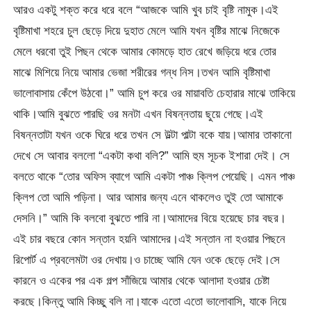
আরও একটু শক্ত করে ধরে বলে “আজকে আমি খুব চাই বৃষ্টি নামুক।এই
বৃষ্টিমাখা শহরে চুল ছেড়ে দিয়ে দুহাত মেলে আমি যখন বৃষ্টির মাঝে নিজেকে
মেলে ধরবো তুই পিছন থেকে আমার কোমড়ে হাত রেখে জড়িয়ে ধরে তোর
মাঝে মিশিয়ে নিয়ে আমার ভেজা শরীরের গন্ধ নিস।তখন আমি বৃষ্টিমাখা
ভালোবাসায় কেঁপে উঠবো।” আমি চুপ করে ওর মায়াবতি চেহারার মাঝে তাকিয়ে
থাকি।আমি বুঝতে পারছি ওর মনটা এখন বিষন্নতায় ছুয়ে গেছে।এই
বিষন্নতাটা যখন ওকে ঘিরে ধরে তখন সে উল্টা পাল্টা বকে যায়।আমার তাকানো
দেখে সে আবার বললো “একটা কথা বলি?” আমি হুম সূচক ইশারা দেই। সে
বলতে থাকে “তোর অফিস ব্যাগে আমি একটা পাঞ্চ ক্লিপ পেয়েছি। এমন পাঞ্চ
ক্লিপ তো আমি পড়িনা। আর আমার জন্য এনে থাকলেও তুই তো আমাকে
দেসনি।” আমি কি বলবো বুঝতে পারি না।আমাদের বিয়ে হয়েছে চার বছর।
এই চার বছরে কোন সন্তান হয়নি আমাদের।এই সন্তান না হওয়ার পিছনে
রিপোর্ট এ প্রবলেমটা ওর দেখায়।ও চাচ্ছে আমি যেন ওকে ছেড়ে দেই।সে
কারনে ও একের পর এক গল্প সাঁজিয়ে আমার থেকে আলাদা হওয়ার চেষ্টা
করছে।কিন্তু আমি কিচ্ছু বলি না।যাকে এতো এতো ভালোবাসি, যাকে নিয়ে