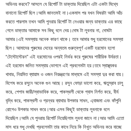
অভিনয় করবে? আসলে যে রিপোর্ট টা ডাক্তার দিয়েছিল এটা একটা মিথ্যে
বানানো রিপোর্ট ছিল।আমি জানতমই না।একমাস পর যখন বিষয়টা আমি আঁচ
করতে পারলাম তখন আমি পুনরায় রিপোর্ট টা নেওয়ার জন্য ডাক্তার এর কাছে
গেলে ডাক্তার আমাকে সব কিছু বলে দেয়।দোষ টা লুবনার না, দোষটা
আমার।এই সমস্যায় অনেক কারণ থাকে। তবে আমার শুধু হরমোনের সমস্যা
ছিল। আমাদের পুরুষের দেহের অন্যতম গুরুত্বপূর্ণ একটি হরমোন হলো
“টেস্টোস্টেরন” এই হরমোনের ওপরই নির্ভর করে পুরুষের শারীরিক উর্বরতা।
এই হরমোন জনিত সমস্যায় ভোগলে এই প্রবলেমটা হয়।তবে স্বাস্থ্যকর
খাবার, নিয়মিত ব্যায়াম ও ওজন নিয়ন্ত্রণের মাধ্যমে এই সমস্যা দুর করা যায়।
বিশেষ করে রসুনে অনেক গুন আছে। রসুন ফোড়া ভালো করে, ঋতুস্রাব চালু
করে, পেশাব জারী/স্বাভাবিক করে, পাকস্থলী থেকে গ্যাস নির্গত করে, বীর্য
বৃদ্ধি করে, পাকস্থলী ও গ্রন্থর ব্যাথার উপকার সাধন, এ্যাজমা এবং কাঁপুনি
রোগেও উপকার সাধন করে।আর এসব কিছুই ডাক্তার লুবনাকে বলে
দিয়েছিল।আমি যে পুনরায় রিপোর্ট নিয়েছিলাম লুবনা জানে না।আর আমি এতো
মাস ধরে শুধু দেখছি প্রবলেমটা তার কাধে নিয়ে কি নিখুত অভিনয় করে যাচ্ছে