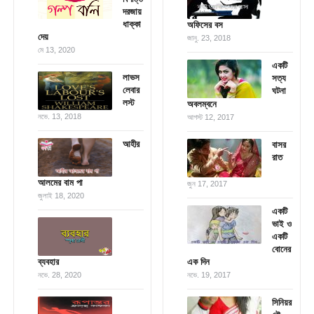
দরজায়
ধাক্কা
অফিসের বস
দেয়
জানু. 23, 2018
মে 13, 2020
একটি
লাভস
সত্য
লেবার
ঘটনা
লস্ট
অবলম্বনে
নভে. 13, 2018
আগস্ট 12, 2017
আহীর
বাসর
রাত
আলমের বাম পা
জুন 17, 2017
জুলাই 18, 2020
একটি
ভাই ও
একটি
বোনের
ব্যবহার
এক দিন
নভে. 28, 2020
নভে. 19, 2017
সিনিয়র