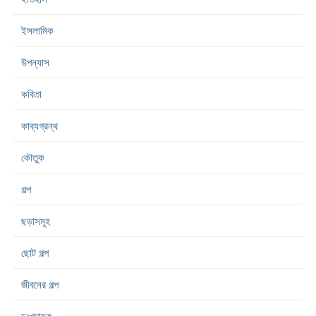
ইসলামিক
উপন্যাস
কবিতা
কাব্যগ্রন্থ
কৌতুক
গল্প
ছড়াসমূহ
ছোট গল্প
জীবনের গল্প