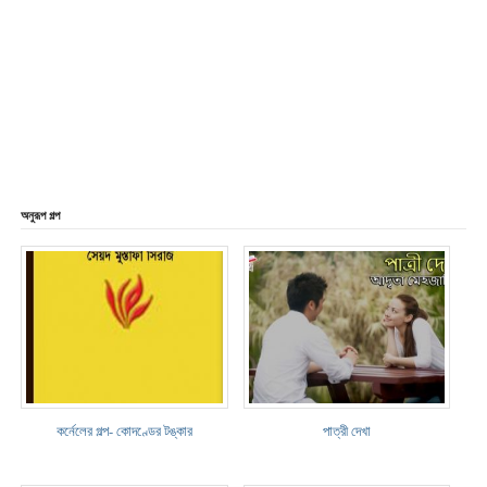
অনুরূপ গল্প
কর্নেলের গল্প- কোদণ্ডের টঙ্কার
পাত্রী দেখা