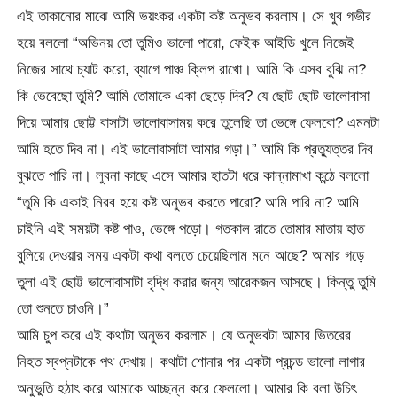
এই তাকানোর মাঝে আমি ভয়ংকর একটা কষ্ট অনুভব করলাম। সে খুব গভীর
হয়ে বললো “অভিনয় তো তুমিও ভালো পারো, ফেইক আইডি খুলে নিজেই
নিজের সাথে চ্যাট করো, ব্যাগে পাঞ্চ ক্লিপ রাখো। আমি কি এসব বুঝি না?
কি ভেবেছো তুমি? আমি তোমাকে একা ছেড়ে দিব? যে ছোট ছোট ভালোবাসা
দিয়ে আমার ছোট্ট বাসাটা ভালোবাসাময় করে তুলেছি তা ভেঙ্গে ফেলবো? এমনটা
আমি হতে দিব না। এই ভালোবাসাটা আমার গড়া।” আমি কি প্রত্যুত্তর দিব
বুঝতে পারি না। লুবনা কাছে এসে আমার হাতটা ধরে কান্নামাখা কন্ঠে বললো
“তুমি কি একাই নিরব হয়ে কষ্ট অনুভব করতে পারো? আমি পারি না? আমি
চাইনি এই সময়টা কষ্ট পাও, ভেঙ্গে পড়ো। গতকাল রাতে তোমার মাতায় হাত
বুলিয়ে দেওয়ার সময় একটা কথা বলতে চেয়েছিলাম মনে আছে? আমার গড়ে
তুলা এই ছোট্ট ভালোবাসাটা বৃদ্ধি করার জন্য আরেকজন আসছে। কিন্তু তুমি
তো শুনতে চাওনি।”
আমি চুপ করে এই কথাটা অনুভব করলাম। যে অনুভবটা আমার ভিতরের
নিহত স্বপ্নটাকে পথ দেখায়। কথাটা শোনার পর একটা প্রচন্ড ভালো লাগার
অনুভুতি হঠাৎ করে আমাকে আচ্ছন্ন করে ফেললো। আমার কি বলা উচিৎ