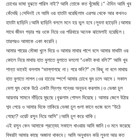
চোখের ভাষা বুঝতে পারিস নাই? আমি তোকে কত খুঁজেছি।” ঐদিন আমি খুব
কেঁদেছি।সেদিনই যে আমি ওর হাতটা ধরেছিলাম এরপর থেকে আর কখনও
হাতটা ছাড়িনি।আমি ছাড়িনি বললে মনে হয় ভুল হবে।লুবনা ছাড়েনি।আমার
সাথে জীবন গড়ার পর ওকে নিয়ে ওর পরিবারে অনেক ঝামেলাই হয়েছিল।
তারপরও আমাকে একা করেনি।
আমার পায়ের মৌজা খুলে দিয়ে ও আমার মাথার পাশে বসে আমার মাথাটা ওর
কোলে নিয়ে মাথায় হাত বুলাতে বুলাতে বললো “একটা কথা বলি?” আমি খুব
শান্ত ভাবেই বললাম “ভাল্লাগছে না। পরে শুনি?” সে কিছু না বলে মাথায়
হাত বুলাতে লাগল।ওর হাতের স্পর্শে আমার চোখে ঘুম চলে আসে। সকাল
বেলা ঘুম থেকে উঠে একটা স্নিগ্ধ গন্ধের অনুভব করলাম।ও ভেজা চুল
আয়নার সামনে দাঁড়িয়ে মুছছে।বুঝলাম গোসল দিয়েছে। আমার জেগে উঠার
শব্দ পেয়ে ও আমার দিকে তাকিয়ে ভেজা চুল গুলা কানে গুজে বলে “উঠে
গেছো? ওয়েট রসুন নিয়ে আসি”।আমি চুপ করে থাকি।
এই রসুন কেন আমাকে প্রত্যেহ সকালে খাওয়ায় আমি জানি।ও মনে করেছে
বিষয়টা আমার কাছে অজানা থাকবে। আমি অনুধাবন করি লুবনা আর কত