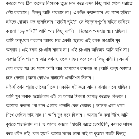
করতো আর ঠিক ততবার নিজেকে তুচ্ছ মনে করে এসব কিছু মাথা থেকে সরাতে
চেষ্টা করাতাম। কিন্তু আমি পারতাম না। একদিন ক্যাম্পাসে ওর পাশে হাটতে
হাটতে বোকার মত বলেছিলাম “হাতটা ছুই?” সে উদ্ভেগপূর্ণের সহিত তাকিয়ে
বললো “চড় খাবি?” আমি আর কিছু বলিনি। নিজেকে অসহায় মনে হচ্ছিল।
আমি অনুধাবন করলাম আমার মত একটা ছেলের এই রকম চাওয়াটা খুব
অন্যায়। এই রকম চাওয়াটা মানায় না। এই চাওয়ার অধিকার আমি রাখি না।
এরপর ঠিকি পারলাম আর কখনও ওকে সাহস করে কোন কিছু বলিনি।অনার্স
শেষ করার পর ওর সাথে আমি আর যোগাযোগ রাখলাম না।আমি অন্য কোথাও
চলে গেলাম।অন্য কোথাও মাষ্টার্সের এডমিশন নিলাম।
মাষ্টার্স তখন প্রায় শেষের দিকে।একদিন হুট করে আমার বাসায় এসে হাজির।
আমি খুব অবাক হয়েছিলাম এই যে আমার ঠিকানা যোগাড় করেছে কিভাবে।
আমাকে বললো “না বলে এভাবে পালালি কেন বেয়াদব। অনেক একা থাকা
শিখে গেছিস তাই নাহ।” আমি চুপ করে ছিলাম। আমার কি বলা উচিৎ আমি
বুঝতে পারছিলাম না। ও আবার বললো “হাতটা ধরতে চেয়েছিলি, কখনও সাহস
করে ধরিস নাই কেন হাত? আমার মনের ভাষা নাই বা বুঝতে পারলি কিন্তু