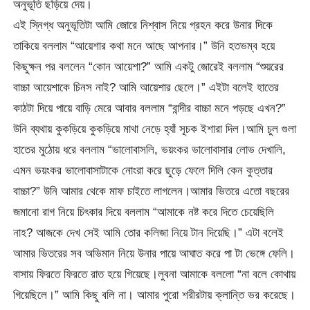
অনুভূতি ছড়িয়ে দেয়।
এই স্নিগ্ধ অনুভূতিটা আমি জোরে নিশ্বাস নিয়ে গ্রহন করে উনার দিকে
তাকিয়ে বললাম “আয়েশার কথা মনে আছে আপনার।” উনি হতভম্ব হয়ে
কিছুক্ষন পর বললেন “কোন আয়েশা?” আমি একটু জোরেই বললাম “শুয়রের
বাচ্চা আয়েশাকে চিনস নাই? আমি আয়েশার ছেলে।” এইটা বলেই হাতের
কাঠটা দিয়ে পায়ে বাড়ি মেরে আবার বললাম “বান্দীর বাচ্চা মনে পড়ছে এখন?”
উনি ব্যথায় কুকড়িয়ে কুকড়িয়ে মাথা নেড়ে হ্যাঁ সূচক ইশারা দিল।আমি চুল গুলা
হাতের মুঠোয় ধরে বললাম “ভালোবাসলি, ভয়ংকর ভালোবাসার লোভ দেখালি,
এমন ভয়ংকর ভালোবাসাটাকে নোংরা করে ছুড়ে ফেলে দিলি কেন কুত্তার
বাচ্চা?” উনি আমার থেকে মাফ চাইতে লাগলেন।আমার ভিতরে এতো বছরের
জমানো রাগ নিয়ে চিৎকার দিয়ে বললাম “আমাকে নষ্ট করে দিতে চেয়েছিলি
নাহ? আজকে দেখ সেই আমি তোর কলিজা নিয়ে টান দিয়েছি।” এটা বলেই
আমার ভিতরের সব অভিমান নিয়ে উনার পায়ে আঘাত করে পা টা ভেঙ্গে ফেলি।
বাসায় ফিরতে ফিরতে রাত হয়ে গিয়েছে।লুবনা আমাকে বললো “না বলে কোথায়
গিয়েছিলে।” আমি কিছু বলি না। আমার পুরো শরীরটায় ক্লান্তি ভর করেছে।