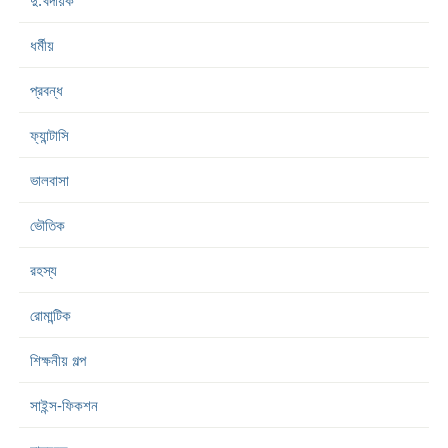
দু:খদায়ক
ধর্মীয়
প্রবন্ধ
ফ্যান্টাসি
ভালবাসা
ভৌতিক
রহস্য
রোমান্টিক
শিক্ষনীয় গল্প
সাইন্স-ফিকশন