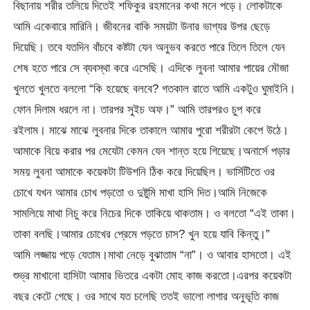
বিছানায় শরীর তলিয়ে দিতেই শফিকুর রহমানের কথা মনে পড়ে। লোকটাকে
আমি একেবারে মারিনি। জীবনের বাকি সময়টা উনার ভাগ্যর উপর ছেড়ে
দিয়েছি। তবে যতদিন বাঁচবে কষ্টটা যেন অনুভব করতে পারে তিলে তিলে যেন
শেষ হতে পারে সে ব্যবস্থা করে এসেছি। এদিকে লুবনা আমার পায়ের মৌজা
খুলতে খুলতে বললো “কি হয়েছে বলবে? গতকাল রাতে আমি একটুও ঘুমাইনি।
ফোন দিলাম ধরলে না। তারপর সুইচ অফ।” আমি তারপরও চুপ করে
রইলাম। মাঝে মাঝে লুবনার দিকে তাকালে আমার পুরো শরীরটা কেপে উঠে।
আমাকে বিয়ে করার পর মেযেটা কেমন যেন শান্ত হয়ে গিয়েছে।অনার্সে পড়ার
সময় লুবনা আমাকে কয়েকটা টিউশনি ঠিক করে দিয়েছিল। ভার্সিটিতে ওর
চোখে যখন আমার চোখ পড়তো ও দুষ্টুমি মাখা হাসি দিত।আমি নিজেকে
সামলিয়ে মাথা নিচু করে নিচের দিকে তাকিয়ে থাকতাম। ও বলতো “এই তাকা।
তাকা বলছি।আমার চোখের প্রেমে পড়তে চাস? খুন হয়ে যাবি কিন্তু।”
আমি লজ্জায় পড়ে যেতাম।মাথা নেড়ে বুঝাতাম “না”। ও আবার হাসতো। এই
শুভ্র মাখানো হাসিটা আমার ভিতরে একটা মোহ কাজ করতো।এরপর কয়েকটা
বছর কেটে গেছে। ওর সাথে যত চলেছি ততই ভালো লাগার অনুভূতি কাজ