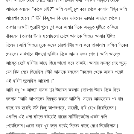
উনি আমাকে দেখে চিনতে পারেনি।না চিনারি কথা।দরজার আড়ালে থেকে
আমাকে বললেন “কাকে চাই?” আমি একটু চুপ করে থেকে বললাম “জ্বি আমি
আয়েশার ছেলে।” উনি কিছুক্ষন কি যেন ভাবলেন দরজার আড়ালে থেকে।
তারপর দরজাটা পুরোটা খুলে চুপ করে আমার দিকে অদ্ভুত দৃষ্টিতে তাকিয়ে
থাকলেন।তারপর উনার ছলোছলো চোখে আমাকে ভিতরে আসার ইঙ্গিত
দিলেন।আমি ভিতরে ঢুকে রুমের চারপাশটায় ভাল করে তাকালাম।দক্ষিন দিকের
দেয়ালের মাঝখানে টাঙ্গানো ছবিটার দিকে আমার নজর গেল। আমি আস্তে
আস্তে হেটে ছবিটার কাছে গিয়ে ভালো করে তাকাই।আমার সমস্ত দেহ জুড়ে
যেন ঝিম মেরে গিয়েছিল।উনি আমাকে বললেন “কলেজ থেকে আসার পরেই
এই ছবিটা তুলেছিল আয়েশা।”
আমি শুধু “ও আচ্ছা” নামক শব্দ উচ্চারন করলাম।তারপর উনার দিকে ফিরে
বললাম “আমি আপনাদের বিরক্ত করতে আসিনি।মায়ের আত্মহত্যার পর যার
কাছে বড় হয়েছি উনি কিছু কাগজপত্র, ডায়েরী, ছবি রেখে দিয়েছিলেন।
একদিন এই গুলা ঘাটতে ঘাটতেই মায়ের সার্টিফিকেটের একটা কপি
পেয়েছিলাম।এতো বছর খুব যত্ন করেই নিজের কাছে রেখে দিয়েছিলাম।