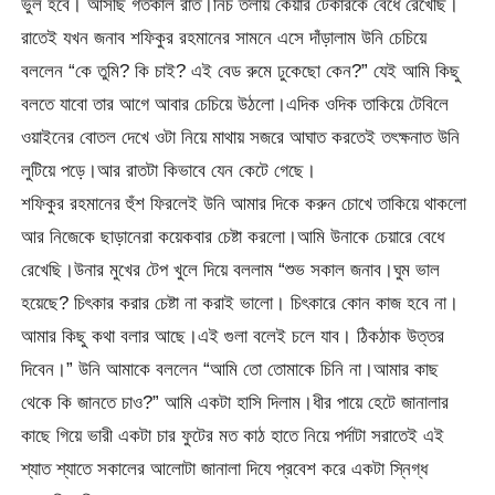
ভুল হবে। আসছি গতকাল রাত।নিচ তলায় কেয়ার টেকারকে বেধে রেখেছি।
রাতেই যখন জনাব শফিকুর রহমানের সামনে এসে দাঁড়ালাম উনি চেচিয়ে
বললেন “কে তুমি? কি চাই? এই বেড রুমে ঢুকেছো কেন?” যেই আমি কিছু
বলতে যাবো তার আগে আবার চেচিয়ে উঠলো।এদিক ওদিক তাকিয়ে টেবিলে
ওয়াইনের বোতল দেখে ওটা নিয়ে মাথায় সজরে আঘাত করতেই তৎক্ষনাত উনি
লুটিয়ে পড়ে।আর রাতটা কিভাবে যেন কেটে গেছে।
শফিকুর রহমানের হুঁশ ফিরলেই উনি আমার দিকে করুন চোখে তাকিয়ে থাকলো
আর নিজেকে ছাড়ানেরা কয়েকবার চেষ্টা করলো।আমি উনাকে চেয়ারে বেধে
রেখেছি।উনার মুখের টেপ খুলে দিয়ে বললাম “শুভ সকাল জনাব।ঘুম ভাল
হয়েছে? চিৎকার করার চেষ্টা না করাই ভালো। চিৎকারে কোন কাজ হবে না।
আমার কিছু কথা বলার আছে।এই গুলা বলেই চলে যাব। ঠিকঠাক উত্তর
দিবেন।” উনি আমাকে বললেন “আমি তো তোমাকে চিনি না।আমার কাছ
থেকে কি জানতে চাও?” আমি একটা হাসি দিলাম।ধীর পায়ে হেটে জানালার
কাছে গিয়ে ভারী একটা চার ফুটের মত কাঠ হাতে নিয়ে পর্দাটা সরাতেই এই
শ্যাত শ্যাতে সকালের আলোটা জানালা দিযে প্রবেশ করে একটা স্নিগ্ধ