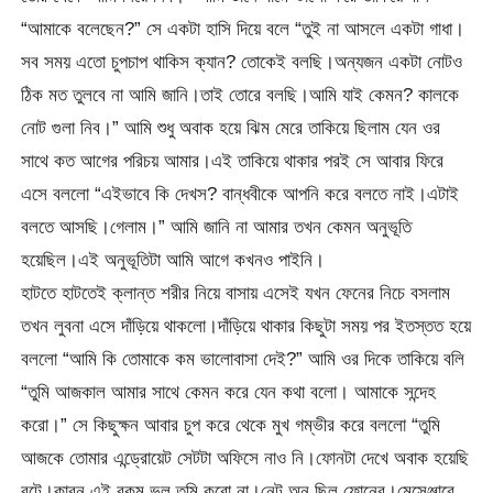
“আমাকে বলেছেন?” সে একটা হাসি দিয়ে বলে “তুই না আসলে একটা গাধা।
সব সময় এতো চুপচাপ থাকিস ক্যান? তোকেই বলছি।অন্যজন একটা নোটও
ঠিক মত তুলবে না আমি জানি।তাই তোরে বলছি।আমি যাই কেমন? কালকে
নোট গুলা নিব।” আমি শুধু অবাক হয়ে ঝিম মেরে তাকিয়ে ছিলাম যেন ওর
সাথে কত আগের পরিচয় আমার।এই তাকিয়ে থাকার পরই সে আবার ফিরে
এসে বললো “এইভাবে কি দেখস? বান্ধবীকে আপনি করে বলতে নাই।এটাই
বলতে আসছি।গেলাম।” আমি জানি না আমার তখন কেমন অনুভূতি
হয়েছিল।এই অনুভূতিটা আমি আগে কখনও পাইনি।
হাটতে হাটতেই ক্লান্ত শরীর নিয়ে বাসায় এসেই যখন ফেনের নিচে বসলাম
তখন লুবনা এসে দাঁড়িয়ে থাকলো।দাঁড়িয়ে থাকার কিছুটা সময় পর ইতস্তত হয়ে
বললো “আমি কি তোমাকে কম ভালোবাসা দেই?” আমি ওর দিকে তাকিয়ে বলি
“তুমি আজকাল আমার সাথে কেমন করে যেন কথা বলো। আমাকে সন্দেহ
করো।” সে কিছুক্ষন আবার চুপ করে থেকে মুখ গম্ভীর করে বললো “তুমি
আজকে তোমার এন্ড্রোয়েট সেটটা অফিসে নাও নি।ফোনটা দেখে অবাক হয়েছি
বটে।কারন এই রকম ভুল তুমি করো না।নেট অন ছিল ফোনের।মেসেঞ্জারে