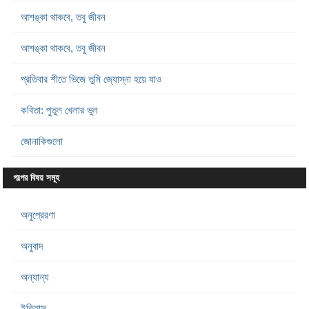
আশঙ্কা থাকবে, তবু জীবন
আশঙ্কা থাকবে, তবু জীবন
প্রতিবার শীতে ভিজে তুমি জ্যোস্না হয়ে যাও
কবিতা: পুতুল খেলার ভুল
জোনাকিগুলো
গল্পের বিষয় সমূহ
অনুপ্রেরণা
অনুবাদ
অন্যান্য
ইতিহাস