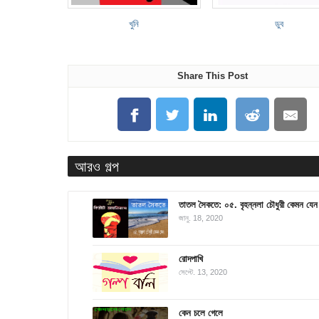
খুনি
ডুব
Share This Post
আরও গল্প
তাতল সৈকতে: ০৫. বৃহন্নলা চৌধুরী কেমন যেন
জানু. 18, 2020
রোদপাখি
সেপ্টে. 13, 2020
কেন চলে গেলে