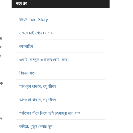
নতুন গল্প
বন্ধন Ties Story
দেখতে চাই শেষের সমাধান
র
কালরাত্রি
ন
ে
একটি ফেসবুক ও রাজার ছোট মেয়ে।
বিষন্ন রাত
াক
আশঙ্কা থাকবে, তবু জীবন
আশঙ্কা থাকবে, তবু জীবন
প্রতিবার শীতে ভিজে তুমি জ্যোস্না হয়ে যাও
তে
কবিতা: পুতুল খেলার ভুল