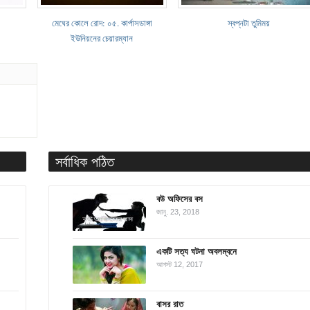
মেঘের কোলে রোদ: ০৫. কার্পাসডাঙ্গা
স্বপ্নটা তুমিময়
ইউনিয়নের চেয়ারম্যান
সর্বাধিক পঠিত
বউ অফিসের বস
জানু. 23, 2018
একটি সত্য ঘটনা অবলম্বনে
আগস্ট 12, 2017
বাসর রাত