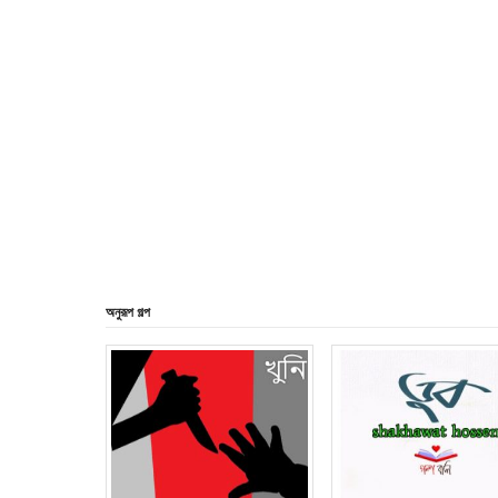
অনুরূপ গল্প