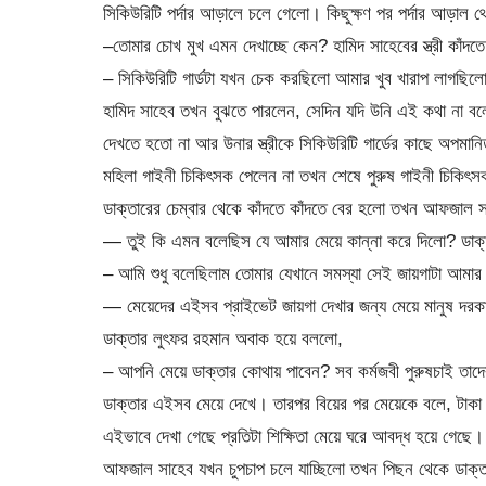
সিকিউরিটি পর্দার আড়ালে চলে গেলো। কিছুক্ষণ পর পর্দার আড়াল থে
–তোমার চোখ মুখ এমন দেখাচ্ছে কেন? হামিদ সাহেবের স্ত্রী কাঁদত
– সিকিউরিটি গার্ডটা যখন চেক করছিলো আমার খুব খারাপ লাগছি
হামিদ সাহেব তখন বুঝতে পারলেন, সেদিন যদি উনি এই কথা না ব
দেখতে হতো না আর উনার স্ত্রীকে সিকিউরিটি গার্ডের কাছে অপমা
মহিলা গাইনী চিকিৎসক পেলেন না তখন শেষে পুরুষ গাইনী চিকিৎস
ডাক্তারের চেম্বার থেকে কাঁদতে কাঁদতে বের হলো তখন আফজাল স
— তুই কি এমন বলেছিস যে আমার মেয়ে কান্না করে দিলো? ডাক
– আমি শুধু বলেছিলাম তোমার যেখানে সমস্যা সেই জায়গাটা আম
— মেয়েদের এইসব প্রাইভেট জায়গা দেখার জন্য মেয়ে মানুষ দরক
ডাক্তার লুৎফর রহমান অবাক হয়ে বললো,
– আপনি মেয়ে ডাক্তার কোথায় পাবেন? সব কর্মজবী পুরুষচাই তাদের স
ডাক্তার এইসব মেয়ে দেখে। তারপর বিয়ের পর মেয়েকে বলে, টাকা
এইভাবে দেখা গেছে প্রতিটা শিক্ষিতা মেয়ে ঘরে আবদ্ধ হয়ে গেছে
আফজাল সাহেব যখন চুপচাপ চলে যাচ্ছিলো তখন পিছন থেকে ডাক্