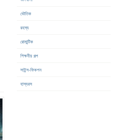
ভৌতিক
রহস্য
রোমান্টিক
শিক্ষনীয় গল্প
সাইন্স-ফিকশন
হাস্যরস