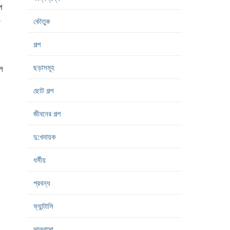
প
কৌতুক
ম
গল্প
ছড়াসমূহ
ল
ছোট গল্প
জীবনের গল্প
দু:খদায়ক
ধর্মীয়
প্রবন্ধ
ফ্যান্টাসি
ভালবাসা