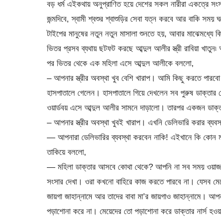
বড় ধর্ম এইকথায় অনুপ্রাণিত হয়ে দেশের সকল নারীরা একত্রে সং
জন্মদিবে, স্বামী শ্বশুর শ্বাশুড়ির সেবা যত্ন করবে আর বাকি সময় 
টাইপের মানুষের নতুন নতুন মাসালা শুনতে হয়, আবার মাঝেমধ্যে ক
ভিতর প্রসব ব্যথায় ছটফট করছে আব্দুল আলীর স্ত্রী রাবিয়া খাতুন
পর ভিতর থেকে এক মহিলা এসে আব্দুল আলীকে বললো,
– আপনার স্ত্রীর অবস্থা খুব বেশি খারাপ। আমি কিছু করতে পারবো 
হাসপাতালে গেলেন। হাসপাতালে গিয়ে দেখলেন সব পুরুষ ডাক্তার 
ওয়ার্ডবয় এসে আব্দুল আলীর সামনে দাড়ালো। তারপর একজন ডাক্
– আপনার স্ত্রীর অবস্থা খুবই খারাপ। এখনি ডেলিভারি করার ব্যব
— আপনারা ডেলিভারির ব্যবস্থা করবেন নাকি! এইখানে কি কোন মহি
তাকিয়ে বললো,
— মহিলা ডাক্তার আসবে কোথা থেকে? আপনি না সব সময় ওয়াজ-
সংসার দেখা। ওরা কখনো বাহিরে কাজ করতে পারবে না। যেসব মেয়ের
জায়গা জাহান্নামে আর তাদের বাবা মা’র জায়গাও জাহান্নামে। আ
পড়াশোনা করে না। মেয়েদের তো পড়াশোনা করে ডাক্তার নার্স হ