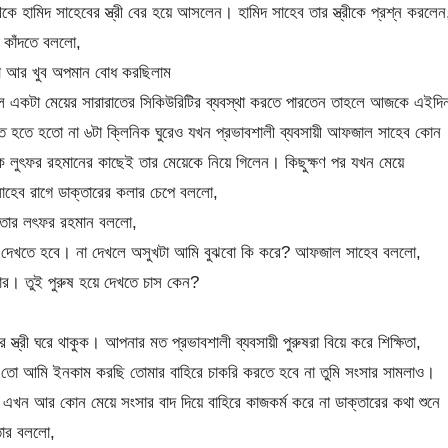
কে হামিদ সাহেবের স্ত্রী বের হয়ে আসলেন। হামিদ সাহেব তার স্ত্রীকে প্রশ্ন করলেন
ে কাঁদতে বললো,
লো আর খুব অপমান বোধ করছিলাম
লে একটা মেয়ের সারারাতের সিকিউরিটির ব্যবস্থা করতে পারতেন তাহলে আজকে এইদি
নিত হতে হতো না ৬টা ক্লিনিক ঘুরেও যখন প্রভাবশালী ব্যবসায়ী আফজাল সাহেব কোন
ক লুৎফর রহমানের কাছেই তার মেয়েকে নিয়ে গিলেন। কিছুক্ষণ পর যখন মেয়ে
াহেব রাগে ডাক্তারের কলার চেপে বললো,
্তার লৎফর রহমান বললো,
ার দেখতে হবে। না দেখলে অসুখটা আমি বুঝবো কি করে? আফজাল সাহেব বললো,
ার। তুই পুরুষ হয়ে দেখতে চাস কেন?
্ত্রী ঘরে থাকুক। আপনার মত প্রভাবশালী ব্যবসায়ী পুরুষরা বিয়ে করে শিক্ষিতা,
 তো আমি ইনকাম করছি তোমার বাহিরে চাকরি করতে হবে না তুমি সংসার সামলাও।
। এখন আর কোন মেয়ে সংসার বাদ দিয়ে বাহিরে কাজকর্ম করে না ডাক্তারের কথা শুনে
তার বললো,