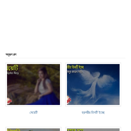
অনুরূপ গল্প
মেয়েটি
হুরপরীর তিনটি ইচ্ছে