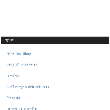
নতুন গল্প
বন্ধন Ties Story
দেখতে চাই শেষের সমাধান
কালরাত্রি
একটি ফেসবুক ও রাজার ছোট মেয়ে।
বিষন্ন রাত
আশঙ্কা থাকবে, তবু জীবন