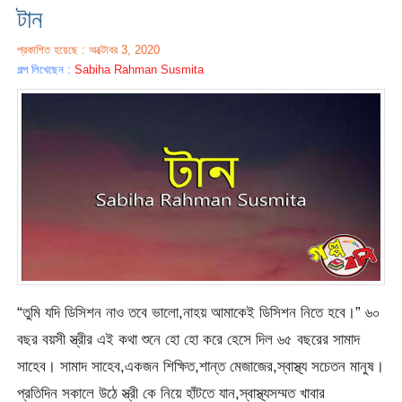
টান
প্রকাশিত হয়েছে : অক্টোবর 3, 2020
গল্প লিখেছেন :
Sabiha Rahman Susmita
“তুমি যদি ডিসিশন নাও তবে ভালো,নাহয় আমাকেই ডিসিশন নিতে হবে।” ৬০
বছর বয়সী স্ত্রীর এই কথা শুনে হো হো করে হেসে দিল ৬৫ বছরের সামাদ
সাহেব। সামাদ সাহেব,একজন শিক্ষিত,শান্ত মেজাজের,স্বাস্থ্য সচেতন মানুষ।
প্রতিদিন সকালে উঠে স্ত্রী কে নিয়ে হাঁটতে যান,স্বাস্থ্যসম্মত খাবার