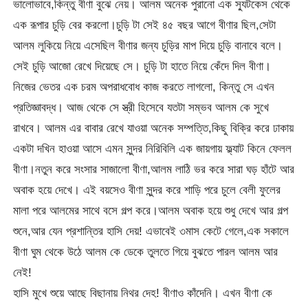
ভালোভাবে,কিন্তু বীণা বুঝে নেয়। আলম অনেক পুরানো এক স্যুটকেস থেকে
এক রূপার চুড়ি বের করলো।চুড়ি টা সেই ৪৫ বছর আগে বীণার ছিল,সেটা
আলম লুকিয়ে নিয়ে এসেছিল বীণার জন্য চুড়ির মাপ দিয়ে চুড়ি বানাবে বলে।
সেই চুড়ি আজো রেখে দিয়েছে সে। চুড়ি টা হাতে নিয়ে কেঁদে দিল বীণা।
নিজের ভেতর এক চরম অপরাধবোধ কাজ করতে লাগলো, কিন্তু সে এখন
প্রতিজ্ঞাবদ্ধ। আজ থেকে সে স্ত্রী হিসেবে যতটা সম্ভব আলম কে সুখে
রাখবে। আলম এর বাবার রেখে যাওয়া অনেক সম্পত্তি,কিছু বিক্রি করে ঢাকায়
একটা দখিন হাওয়া আসে এমন সুন্দর নিরিবিলি এক জায়গায় ফ্ল্যাট কিনে ফেলল
বীণা।নতুন করে সংসার সাজালো বীণা,আলম লাঠি ভর করে সারা ঘড় হাঁটে আর
অবাক হয়ে দেখে। এই বয়সেও বীণা সুন্দর করে শাড়ি পরে চুলে বেলী ফুলের
মালা পরে আলমের সাথে বসে গল্প করে।আলম অবাক হয়ে শুধু দেখে আর গল্প
শুনে,আর যেন প্রশান্তির হাসি দেয়! এভাবেই ৩মাস কেটে গেলে,এক সকালে
বীণা ঘুম থেকে উঠে আলম কে ডেকে তুলতে গিয়ে বুঝতে পারল আলম আর
নেই!
হাসি মুখে শুয়ে আছে বিছানায় নিথর দেহ! বীণাও কাঁদেনি। এখন বীণা কে