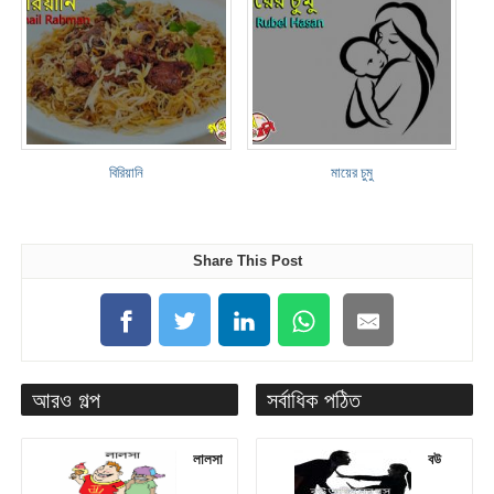
বিরিয়ানি
মায়ের চুমু
Share This Post
আরও গল্প
সর্বাধিক পঠিত
লালসা
বউ