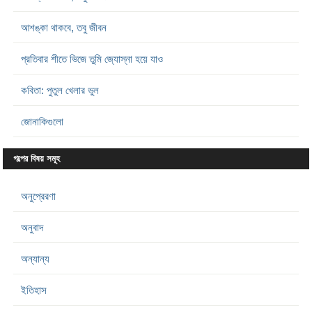
আশঙ্কা থাকবে, তবু জীবন
প্রতিবার শীতে ভিজে তুমি জ্যোস্না হয়ে যাও
কবিতা: পুতুল খেলার ভুল
জোনাকিগুলো
গল্পের বিষয় সমূহ
অনুপ্রেরণা
অনুবাদ
অন্যান্য
ইতিহাস