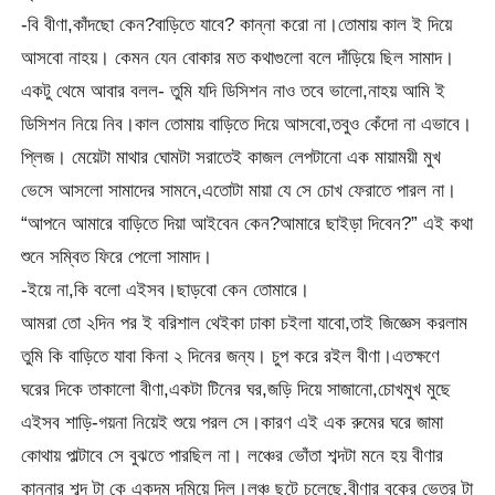
-বি বীণা,কাঁদছো কেন?বাড়িতে যাবে? কান্না করো না।তোমায় কাল ই দিয়ে
আসবো নাহয়। কেমন যেন বোকার মত কথাগুলো বলে দাঁড়িয়ে ছিল সামাদ।
একটু থেমে আবার বলল- তুমি যদি ডিসিশন নাও তবে ভালো,নাহয় আমি ই
ডিসিশন নিয়ে নিব।কাল তোমায় বাড়িতে দিয়ে আসবো,তবুও কেঁদো না এভাবে।
প্লিজ। মেয়েটা মাথার ঘোমটা সরাতেই কাজল লেপটানো এক মায়াময়ী মুখ
ভেসে আসলো সামাদের সামনে,এতোটা মায়া যে সে চোখ ফেরাতে পারল না।
“আপনে আমারে বাড়িতে দিয়া আইবেন কেন?আমারে ছাইড়া দিবেন?” এই কথা
শুনে সম্বিত ফিরে পেলো সামাদ।
-ইয়ে না,কি বলো এইসব।ছাড়বো কেন তোমারে।
আমরা তো ২দিন পর ই বরিশাল থেইকা ঢাকা চইলা যাবো,তাই জিজ্ঞেস করলাম
তুমি কি বাড়িতে যাবা কিনা ২ দিনের জন্য। চুপ করে রইল বীণা।এতক্ষণে
ঘরের দিকে তাকালো বীণা,একটা টিনের ঘর,জড়ি দিয়ে সাজানো,চোখমুখ মুছে
এইসব শাড়ি-গয়না নিয়েই শুয়ে পরল সে।কারণ এই এক রুমের ঘরে জামা
কোথায় পাল্টাবে সে বুঝতে পারছিল না। লঞ্চের ভোঁতা শব্দটা মনে হয় বীণার
কান্নার শব্দ টা কে একদম দমিয়ে দিল।লঞ্চ ছুটে চলেছে,বীণার বুকের ভেতর টা