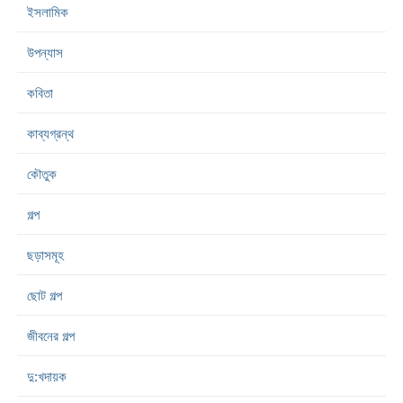
ইসলামিক
উপন্যাস
কবিতা
কাব্যগ্রন্থ
কৌতুক
গল্প
ছড়াসমূহ
ছোট গল্প
জীবনের গল্প
দু:খদায়ক