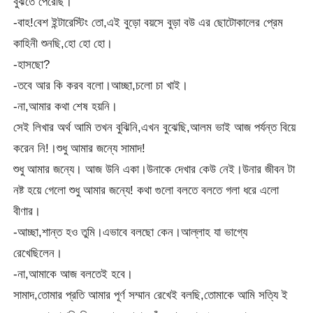
বুঝতে পেরেছি।
-বাহ!বেশ ইন্টারেস্টিং তো,এই বুড়ো বয়সে বুড়া বউ এর ছোটোকালের প্রেম
কাহিনী শুনছি,হো হো হো।
-হাসছো?
-তবে আর কি করব বলো।আচ্ছা,চলো চা খাই।
-না,আমার কথা শেষ হয়নি।
সেই লিখার অর্থ আমি তখন বুঝিনি,এখন বুঝেছি,আলম ভাই আজ পর্যন্ত বিয়ে
করেন নি!।শুধু আমার জন্যে সামাদ!
শুধু আমার জন্যে। আজ উনি একা।উনাকে দেখার কেউ নেই।উনার জীবন টা
নষ্ট হয়ে গেলো শুধু আমার জন্যে! কথা গুলো বলতে বলতে গলা ধরে এলো
বীণার।
-আচ্ছা,শান্ত হও তুমি।এভাবে বলছো কেন।আল্লাহ যা ভাগ্যে
রেখেছিলেন।
-না,আমাকে আজ বলতেই হবে।
সামাদ,তোমার প্রতি আমার পূর্ণ সম্মান রেখেই বলছি,তোমাকে আমি সত্যি ই