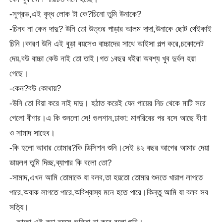
-সুপ্রভ,এই বৃদ্ধ লোক টা কে?চিনো তুমি উনাকে?
-চিনব না কেন দাদু? উনি তো উত্তর পাড়ার আলম দাদা,উনাকে ছোট থেইকাই
চিনি।কারণ উনি এই বুড়া বয়সেও বাচ্চাদের সাথে আইসা গল্প করে,চকোলেট
দেয়,বউ বাচ্চা কেউ নাই তো তাই।গত ১বছর ধইরা অবশ্য খুব দুর্বল হয়া
গেছে।
-কেন?বউ কোথায়?
-উনি তো বিয়া করে নাই দাদু। হঠাত করেই যেন পায়ের নিচ থেকে মাটি সরে
গেলো বীণার।এ কি শুনলো সে! গুলশান,ঢাকা: মাগরিবের পর বসে আছে বীণা
ও সামাদ সাহেব।
-কি হলো আবার তোমার?কি ডিসিশন শুনি।সেই ৪২ বছর আগের আমার দেয়া
ডায়লগ তুমি দিচ্ছ,ব্যাপার কি বলো তো?
-সামাদ,এখন আমি তোমাকে যা বলব,তা হয়তো তোমার শুনতে খারাপ লাগতে
পারে,অবাক লাগতে পারে,অবিশ্বাস্য মনে হতে পারে।কিন্তু আমি যা বলব সব
সত্যি।