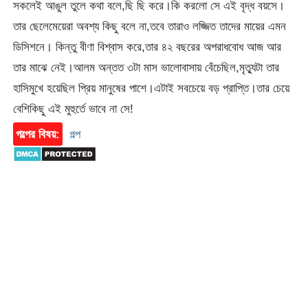
সকলেই আঙুল তুলে কথা বলে,ছি ছি করে।কি করলো সে এই বৃদ্ধ বয়সে।
তার ছেলেমেয়েরা অবশ্য কিছু বলে না,তবে তারাও লজ্জিত তাদের মায়ের এমন
ডিসিশনে। কিন্তু বীণা বিশ্বাস করে,তার ৪২ বছরের অপরাধবোধ আজ আর
তার মাঝে নেই।আলম অন্তত ৩টা মাস ভালোবাসায় বেঁচেছিল,মৃত্যুটা তার
হাসিমুখে হয়েছিল প্রিয় মানুষের পাশে।এটাই সবচেয়ে বড় প্রাপ্তি।তার চেয়ে
বেশিকিছু এই মুহুর্তে ভাবে না সে!
গল্পের বিষয়:
গল্প