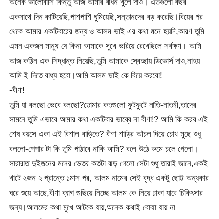
অনেক ভালোবাসি কিন্তু আজ আমার বাঁধন খুলে দাও। এতগুলো বছর
একসাথে দিন কাটিয়েছি,পাশপাশি ঘুমিয়েছি,সন্তানদের বড় করেছি।বিয়ের পর
থেকে আমার একটিবারের জন্য ও আলম ভাই এর কথা মনে হয়নি,কারণ তুমি
এমন একজন মানুষ যে কিনা আমাকে সুখে ভরিয়ে রেখেছিলে সর্বক্ষণ। আমি
আজ কঠিন এক সিদ্ধান্ত নিয়েছি,তুমি আমাকে স্বেচ্ছায় ডিভোর্স দাও,নাহয়
আমি ই দিতে বাধ্য হবো।আমি আলম ভাই কে বিয়ে করবো!
-বীণা!
তুমি যা বলছো ভেবে বলছো?তোমার কতগুলো ফুটফুটে নাতি-নাতনী,তাদের
সামনে তুমি এভাবে আমার কথা একটিবার ভাব্বে না বীণা!? আমি কি করব এই
শেষ বয়সে একা এই বিশাল বাড়িতে? বীণা শাড়ির আঁচল দিয়ে চোখ মুছে শুধু
বললো-পেপার টা কি তুমি পাঠাবে নাকি আমি? বলে উঠে রুমে চলে গেলো।
সারারাত দুইজনের মনের ভেতর কতটা ঝড় গেলো সেটা শুধু তারাই জানে,একই
খাটে ২জন ২ প্রান্তে ১মাস পর, আলম নামের সেই বৃদ্ধ একটু ছোট্ট অন্ধকার
ঘরে শুয়ে আছে,বীণা ব্যাগ গুছিয়ে নিচ্ছে আলম কে নিয়ে ঢাকা যাবে চিকিৎসার
জন্য।আলমের কথা মুখে আটকে যায়,অনেক কথাই বোঝা যায় না