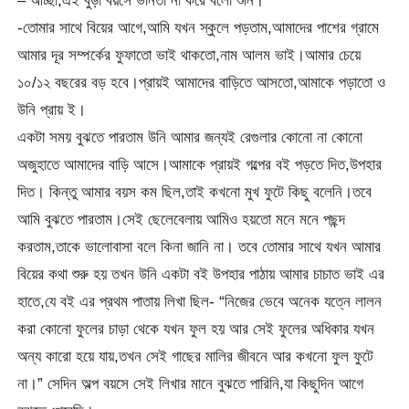
– আচ্ছা,এই বুড়া বয়সে ভনিতা না করে বলো শুনি।
-তোমার সাথে বিয়ের আগে,আমি যখন স্কুলে পড়তাম,আমাদের পাশের গ্রামে
আমার দূর সম্পর্কের ফুফাতো ভাই থাকতো,নাম আলম ভাই।আমার চেয়ে
১০/১২ বছরের বড় হবে।প্রায়ই আমাদের বাড়িতে আসতো,আমাকে পড়াতো ও
উনি প্রায় ই।
একটা সময় বুঝতে পারতাম উনি আমার জন্যই রেগুলার কোনো না কোনো
অজুহাতে আমাদের বাড়ি আসে।আমাকে প্রায়ই গল্পের বই পড়তে দিত,উপহার
দিত। কিন্তু আমার বয়স কম ছিল,তাই কখনো মুখ ফুটে কিছু বলেনি।তবে
আমি বুঝতে পারতাম।সেই ছেলেবেলায় আমিও হয়তো মনে মনে পছন্দ
করতাম,তাকে ভালোবাসা বলে কিনা জানি না। তবে তোমার সাথে যখন আমার
বিয়ের কথা শুরু হয় তখন উনি একটা বই উপহার পাঠায় আমার চাচাত ভাই এর
হাতে,যে বই এর প্রথম পাতায় লিখা ছিল- “নিজের ভেবে অনেক যত্নে লালন
করা কোনো ফুলের চাড়া থেকে যখন ফুল হয় আর সেই ফুলের অধিকার যখন
অন্য কারো হয়ে যায়,তখন সেই গাছের মালির জীবনে আর কখনো ফুল ফুটে
না।” সেদিন অল্প বয়সে সেই লিখার মানে বুঝতে পারিনি,যা কিছুদিন আগে