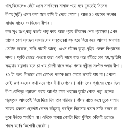
খান,বিকেলেও হেঁটে এসে মাগরিবের নামাজ পড়ে ঘরে ঢুকতেই মিসেস
বীণার(স্ত্রী) এমন কথা শুনে হাসি ই পেয়ে গেলো। আজ ৪২ বছরের সংসার
সামাদ সাহেব ও মিসেস বীণার।
কত সুখ দুঃখ,ঝড় ঝঞ্জাট পাড় করে আজ প্রায় জীবনের শেষ প্রান্তে।এখন
তাদের বেশ স্বচ্ছল সংসার,সব সন্তানেরা বড় হয়ে বিয়ে করে আলাদা জায়গায়
সেটেল হয়েছে, নাতি-নাতনী আছে।এখন তাঁদের বুড়ো-বুড়ির কেবল বিশ্রামের
সময়। প্রতি ভোরে এখনো তারা একই সাথে হাত ধরে হাঁটতে বের হয়,প্রতিটা
সন্ধ্যায় বারান্দায় বসে চা খায়,চাঁদনী রাতে ভাঙা গলায় রবীন্দ্র সংগীত শুনায় বীণা।
৪২ টা বছর কিভাবে যেন চোখের পলকে চলে গেলো ভাবাই যায় না।এখনো
সেই অল্প বয়সের কথা মনে পরে বীণা বেগমের। বরিশালের গ্রামের মেয়ে ছিল
বীণা,বেশিদূর পড়াশুনা করার আগেই ঢাকা শহরের বুয়েট থেকে পড়া ছেলের
প্রস্তাব আসতেই বিয়ে দিয়ে দিল তার পরিবার। বাঁসর রাতে রুমে ঢুকে সামাদ
নামের শুকনো ছেলেটা কেমন কাঁচুমাচু করছিল বিছানায় বসবে নাকি বসবে না
বুঝে উঠতে পারছিল না।এদিকে মাথায় ঘোমটা দিয়ে ফুঁপিয়ে কেঁদেই চলেছে
শ্যাম বর্ণের কিশোরী মেয়েটা।