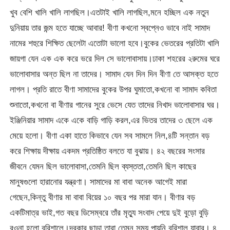
খুব বেশি খালি খালি লাগছিল।এতটাই খালি লাগছিল,মনে হচ্ছিল এক নতুন
দুনিয়ায় তার জন্ম হতে যাচ্ছে আবার! বীণা কখনো স্বপ্নেও ভাবে নাই সামাদ
নামের শহুরে শিক্ষিত ছেলেটা এতোটা ভালো হবে।বুকের ভেতরের প্রতিটা খালি
জায়গা যেন এক এক করে ভরে দিল সে ভালোবাসায়।ঢাকা শহরের ২রুমের ঘরে
ভালোবাসার অন্ত ছিল না তাদের। সামাদ যেন দিন দিন বীণা তে আসক্ত হতে
লাগল। প্রতি রাতে বীণা সামাদের বুকের উপর ঘুমাতো,কখনো বা সামাদ কবিতা
শুনাতো,কখনো বা বীণার গানের সুরে ভেসে যেত তাদের নিখাদ ভালোবাসার ঘর।
ইঞ্জিনিয়ার সামাদ একে একে বাড়ি গাড়ি করল,এর ভিতর তাদের ৩ ছেলে এক
মেয়ে হলো। বীণা একা হাতে কিভাবে যেন সব সামলে নিল,৪টি সন্তান বড়
করে শিক্ষায় দীক্ষায় একদম প্রতিষ্ঠিত বলতে যা বুঝায়। ৪২ বছরের সংসার
জীবনে যেমন ছিল ভালোবাসা,তেমনি ছিল ব্যস্ততা,তেমনি ছিল কাছের
মানুষগুলো হারানোর যন্ত্রণা। সামাদের মা বাবা অনেক আগেই মারা
গেছেন,কিন্তু বীণার মা বাবা বিয়ের ১০ বছর পর মারা যান। বীণার বড়
একটিমাত্র ভাই,গত বছর ডিসেম্বরে তাঁর মৃত্যু সংবাদ পেয়ে দুই বুড়ো বুড়ি
রওনা হলো বরিশালে।দরকার ছাড়া তারা তেমন সময় পায়নি বরিশাল যাবার। ৪