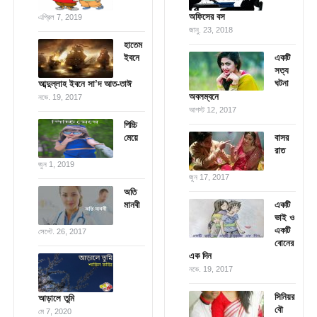
অফিসের বস
এপ্রিল 7, 2019
জানু. 23, 2018
হাতেম
ইবনে
একটি
সত্য
ঘটনা
আব্দুল্লাহ ইবনে সা’দ আত-তাঈ
অবলম্বনে
নভে. 19, 2017
আগস্ট 12, 2017
পিচ্চি
মেয়ে
বাসর
রাত
জুন 1, 2019
জুন 17, 2017
অতি
মানবী
একটি
ভাই ও
একটি
সেপ্টে. 26, 2017
বোনের
এক দিন
নভে. 19, 2017
সিনিয়র
আড়ালে তুমি
বৌ
মে 7, 2020