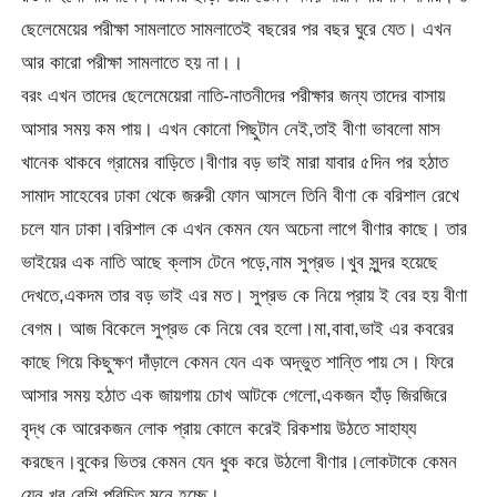
ছেলেমেয়ের পরীক্ষা সামলাতে সামলাতেই বছরের পর বছর ঘুরে যেত। এখন
আর কারো পরীক্ষা সামলাতে হয় না।।
বরং এখন তাদের ছেলেমেয়েরা নাতি-নাতনীদের পরীক্ষার জন্য তাদের বাসায়
আসার সময় কম পায়। এখন কোনো পিছুটান নেই,তাই বীণা ভাবলো মাস
খানেক থাকবে গ্রামের বাড়িতে।বীণার বড় ভাই মারা যাবার ৫দিন পর হঠাত
সামাদ সাহেবের ঢাকা থেকে জরুরী ফোন আসলে তিনি বীণা কে বরিশাল রেখে
চলে যান ঢাকা।বরিশাল কে এখন কেমন যেন অচেনা লাগে বীণার কাছে। তার
ভাইয়ের এক নাতি আছে ক্লাস টেনে পড়ে,নাম সুপ্রভ।খুব সুন্দর হয়েছে
দেখতে,একদম তার বড় ভাই এর মত। সুপ্রভ কে নিয়ে প্রায় ই বের হয় বীণা
বেগম। আজ বিকেলে সুপ্রভ কে নিয়ে বের হলো।মা,বাবা,ভাই এর কবরের
কাছে গিয়ে কিছুক্ষণ দাঁড়ালে কেমন যেন এক অদ্ভুত শান্তি পায় সে। ফিরে
আসার সময় হঠাত এক জায়গায় চোখ আটকে গেলো,একজন হাঁড় জিরজিরে
বৃদ্ধ কে আরেকজন লোক প্রায় কোলে করেই রিকশায় উঠতে সাহায্য
করছেন।বুকের ভিতর কেমন যেন ধুক করে উঠলো বীণার।লোকটাকে কেমন
যেন খুব বেশি পরিচিত মনে হচ্ছে।