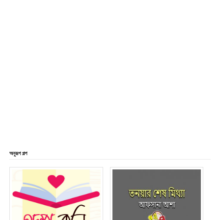
অনুরূপ গল্প