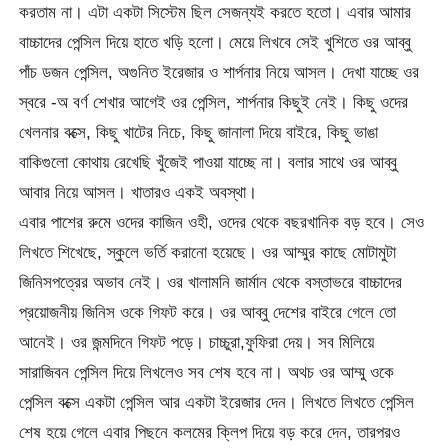
করতাম না। এটা একটা সিস্টেম ছিল সেজন্যই করতে হতো। এবার আমার
বাচ্চাদের পেন্সিল দিয়ে হাতে খড়ি হলো। মেয়ে লিখবে সেই খুশিতে ওর আব্বু
পাঁচ ডজন পেন্সিল, অগুনিত ইরেজার ও শার্পনার নিয়ে আসল। দেখা যাচ্ছে ওর
স্বরে -অ বর্ণ শেখার আগেই ওর পেন্সিল, শার্পনার কিছুই নেই। কিছু ওদের
খেলনার বক্সে, কিছু খাটের নিচে, কিছু জানালা দিয়ে বাইরে, কিছু ভাঙা
বাকিগুলো কোথায় রেখেছি খুঁজেই পাওয়া যাচ্ছে না। বলার সাথে ওর আব্বু
আবার নিয়ে আসল। খাতারও একই অবস্থা।
এবার পাশের রুমে ওদের কাজিন ওহী, ওদের থেকে বছরখানিক বড় হবে। সেও
লিখতে শিখেছে, স্কুলে ভর্তি করানো হয়েছে। ওর আম্মুর কাছে মোটামুটা
জিনিসপত্রের অভাব নেই। ওর খালামনি জার্মান থেকে বস্তাভরে বাচ্চাদের
প্রয়োজনীয় জিনিস ওকে গিফট করে। ওর আব্বু দেশের বাইরে গেলে তো
আনেই। ওর জন্মদিনে গিফট পড়ে। চাচ্চুরা,ফুফিরা দেয়। সব মিলিয়ে
সারাজিবন পেন্সিল দিয়ে লিখলেও সব শেষ হবে না। অথচ ওর আম্মু ওকে
পেন্সিল বক্সে একটা পেন্সিল আর একটা ইরেজার দেন। লিখতে লিখতে পেন্সিল
শেষ হয়ে গেলে এবার পিছনে কলমের ক্লিপ দিয়ে বড় করে দেন, তারপরও