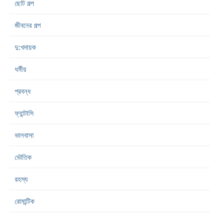
ছোট গল্প
জীবনের গল্প
দু:খদায়ক
ধর্মীয়
প্রবন্ধ
ফ্যান্টাসি
ভালবাসা
ভৌতিক
রহস্য
রোমান্টিক