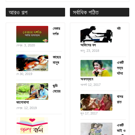
আরও গল্প
সর্বাধিক পঠিত
বেকার
বউ
দর্শক
অফিসের বস
ফেব্রু. 3, 2020
জানু. 23, 2018
কাছের
মানুষ
একটি
সত্য
ঘটনা
মে 30, 2019
অবলম্বনে
আগস্ট 12, 2017
গুন্ডি
মেয়ের
বাসর
রাত
ভালোবাসা
ফেব্রু. 12, 2019
জুন 17, 2017
একটি
ভাই ও