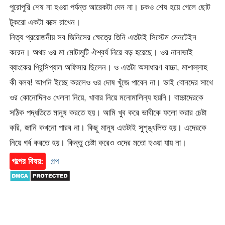
পুরোপুরি শেষ না হওয়া পর্যন্ত আরেকটা দেন না। চকও শেষ হয়ে গেলে ছোট
টুকরো একটা বক্সে রাখেন।
নিত্য প্রয়োজনীয় সব জিনিসের ক্ষেত্রে তিনি এতটাই সিস্টেম মেনটেইন
করেন। অথচ ওর মা মোটামুটি ঐশ্বর্য নিয়ে বড় হয়েছে। ওর নানাভাই
ব্যাংকের প্রিন্সিপ্যাল অফিসার ছিলেন। ও এতটা অসাধারণ বাচ্চা, মাশাল্লাহ
কী বলব! আপনি ইচ্ছে করলেও ওর দোষ খুঁজে পাবেন না। ভাই বোনদের সাথে
ওর কোনোদিনও খেলনা নিয়ে, খাবার নিয়ে মনোমালিন্য হয়নি। বাচ্চাদেরকে
সঠিক পদ্ধতিতে মানুষ করতে হয়। আমি খুব করে ভাবীকে ফলো করার চেষ্টা
করি, জানি কখনো পারব না। কিছু মানুষ এতটাই সুশৃঙ্খলিত হয়। এদেরকে
নিয়ে গর্ব করতে হয়। কিন্তু চেষ্টা করেও ওদের মতো হওয়া যায় না।
গল্পের বিষয়:
গল্প