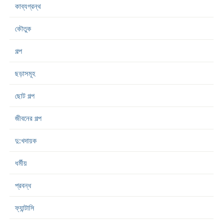
কাব্যগ্রন্থ
কৌতুক
গল্প
ছড়াসমূহ
ছোট গল্প
জীবনের গল্প
দু:খদায়ক
ধর্মীয়
প্রবন্ধ
ফ্যান্টাসি