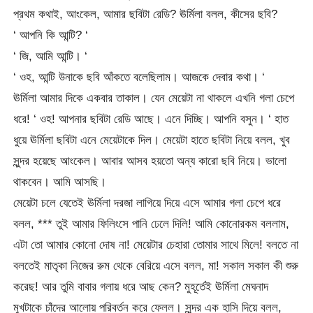
প্রথম কথাই, আংকেল, আমার ছবিটা রেডি? ঊর্মিলা বলল, কীসের ছবি?
‘ আপনি কি আন্টি? ‘
‘ জি, আমি আন্টি। ‘
‘ ওহ, আন্টি উনাকে ছবি আঁকতে বলেছিলাম। আজকে দেবার কথা। ‘
ঊর্মিলা আমার দিকে একবার তাকাল। যেন মেয়েটা না থাকলে এখনি গলা চেপে
ধরে! ‘ ওহ! আপনার ছবিটা রেডি আছে। এনে দিচ্ছি। আপনি বসুন। ‘ হাত
ধুয়ে ঊর্মিলা ছবিটা এনে মেয়েটাকে দিল। মেয়েটা হাতে ছবিটা নিয়ে বলল, খুব
সুন্দর হয়েছে আংকেল। আবার আসব হয়তো অন্য কারো ছবি নিয়ে। ভালো
থাকবেন। আমি আসছি।
মেয়েটা চলে যেতেই ঊর্মিলা দরজা লাগিয়ে দিয়ে এসে আমার গলা চেপে ধরে
বলল, *** তুই আমার ফিলিংসে পানি ঢেলে দিলি! আমি কোনোরকম বললাম,
এটা তো আমার কোনো দোষ না! মেয়েটার চেহারা তোমার সাথে মিলে! বলতে না
বলতেই মাতৃকা নিজের রুম থেকে বেরিয়ে এসে বলল, মা! সকাল সকাল কী শুরু
করেছ! আর তুমি বাবার গলায় ধরে আছ কেন? মুহূর্তেই ঊর্মিলা মেঘনাদ
মুখটাকে চাঁদের আলোয় পরিবর্তন করে ফেলল। সুন্দর এক হাসি দিয়ে বলল,