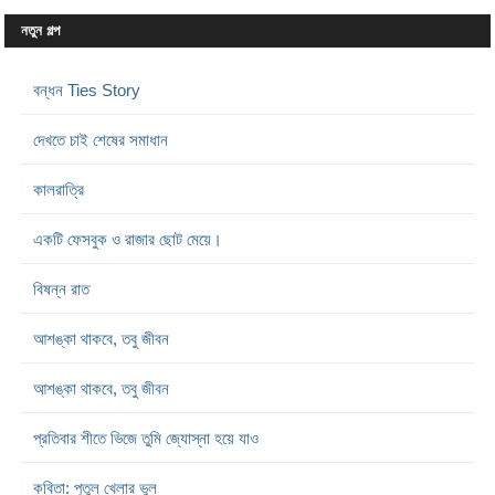
নতুন গল্প
বন্ধন Ties Story
দেখতে চাই শেষের সমাধান
কালরাত্রি
একটি ফেসবুক ও রাজার ছোট মেয়ে।
বিষন্ন রাত
আশঙ্কা থাকবে, তবু জীবন
আশঙ্কা থাকবে, তবু জীবন
প্রতিবার শীতে ভিজে তুমি জ্যোস্না হয়ে যাও
কবিতা: পুতুল খেলার ভুল