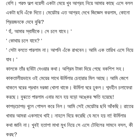
বেশি। পরশু অল্প বয়েসী একটা মেয়ে খুব আগ্রহ নিয়ে আমার কাছে এসে বলল
একটা ছবি এঁকে দিতে। মেয়েটার এত আগ্রহ দেখে জিজ্ঞেস করলাম, কোনো
প্রিয়জনকে দেবে বুঝি?
‘ হুঁ, আমার স্বামীকে। সে চলে যাবে। ‘
‘ কোথায় চলে যাবে? ‘
‘ সেটা বলতে পারলাম না। আপনি এঁকে রাখবেন। আমি এক তারিখ এসে নিয়ে
যাব। ‘
কালকে তাঁর ছবিটা দেওয়ার কথা। অগ্রিম টাকা দিয়ে গেছে বকশিশ সহ।
কাকতালীয়ভাবে ওই মেয়ের সাথে ঊর্মিলার চেহারার মিল আছে। আমি জেগে
থাকলে ঘরের প্রধান দরজা খোলা থাকে। ঊর্মিলা ঘরে ঢুকল। শব্দহীন চলাফেরা
করছে। বুঝতে পারলাম এবার মনে হয় বড়ো অঙ্কের ক্ষতি হয়েছে!
কাপড়চোপড় খুলে গোসল করে নিল। আমি সেই মেয়েটার ছবি আঁকছি। রাতের
খাবার আমরা একসাথে খাই। নাহলে বিয়ে করেছি যে মনে হয় না! ঊর্মিলার
কথা জানি না। খুবই হতাশা মাখা মুখ নিয়ে সে এসে টেবিলের সামনে বসল, কী
করছ?