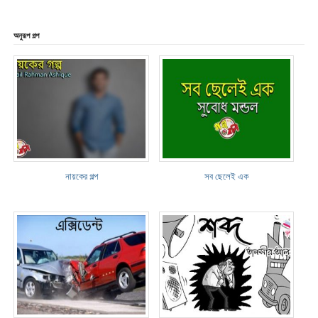
অনুরূপ গল্প
নায়কের গল্প
সব ছেলেই এক