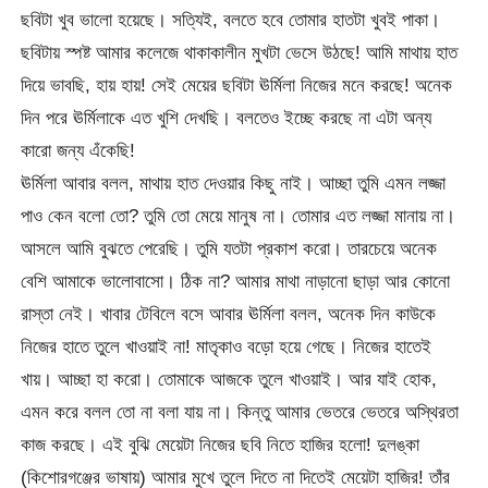
ছবিটা খুব ভালো হয়েছে। সত্যিই, বলতে হবে তোমার হাতটা খুবই পাকা।
ছবিটায় স্পষ্ট আমার কলেজে থাকাকালীন মুখটা ভেসে উঠছে! আমি মাথায় হাত
দিয়ে ভাবছি, হায় হায়! সেই মেয়ের ছবিটা ঊর্মিলা নিজের মনে করছে! অনেক
দিন পরে ঊর্মিলাকে এত খুশি দেখছি। বলতেও ইচ্ছে করছে না এটা অন্য
কারো জন্য এঁকেছি!
ঊর্মিলা আবার বলল, মাথায় হাত দেওয়ার কিছু নাই। আচ্ছা তুমি এমন লজ্জা
পাও কেন বলো তো? তুমি তো মেয়ে মানুষ না। তোমার এত লজ্জা মানায় না।
আসলে আমি বুঝতে পেরেছি। তুমি যতটা প্রকাশ করো। তারচেয়ে অনেক
বেশি আমাকে ভালোবাসো। ঠিক না? আমার মাথা নাড়ানো ছাড়া আর কোনো
রাস্তা নেই। খাবার টেবিলে বসে আবার ঊর্মিলা বলল, অনেক দিন কাউকে
নিজের হাতে তুলে খাওয়াই না! মাতৃকাও বড়ো হয়ে গেছে। নিজের হাতেই
খায়। আচ্ছা হা করো। তোমাকে আজকে তুলে খাওয়াই। আর যাই হোক,
এমন করে বলল তো না বলা যায় না। কিন্তু আমার ভেতরে ভেতরে অস্থিরতা
কাজ করছে। এই বুঝি মেয়েটা নিজের ছবি নিতে হাজির হলো! দুলঙ্কা
(কিশোরগঞ্জের ভাষায়) আমার মুখে তুলে দিতে না দিতেই মেয়েটা হাজির! তাঁর