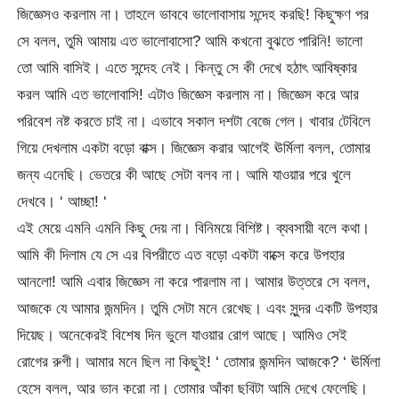
জিজ্ঞেসও করলাম না। তাহলে ভাববে ভালোবাসায় সন্দেহ করছি! কিছুক্ষণ পর
সে বলল, তুমি আমায় এত ভালোবাসো? আমি কখনো বুঝতে পারিনি! ভালো
তো আমি বাসিই। এতে সন্দেহ নেই। কিন্তু সে কী দেখে হঠাৎ আবিষ্কার
করল আমি এত ভালোবাসি! এটাও জিজ্ঞেস করলাম না। জিজ্ঞেস করে আর
পরিবেশ নষ্ট করতে চাই না। এভাবে সকাল দশটা বেজে গেল। খাবার টেবিলে
গিয়ে দেখলাম একটা বড়ো বাক্স। জিজ্ঞেস করার আগেই ঊর্মিলা বলল, তোমার
জন্য এনেছি। ভেতরে কী আছে সেটা বলব না। আমি যাওয়ার পরে খুলে
দেখবে। ‘ আচ্ছা! ‘
এই মেয়ে এমনি এমনি কিছু দেয় না। বিনিময়ে বিশিষ্ট। ব্যবসায়ী বলে কথা।
আমি কী দিলাম যে সে এর বিপরীতে এত বড়ো একটা বাক্সে করে উপহার
আনলো! আমি এবার জিজ্ঞেস না করে পারলাম না। আমার উত্তরে সে বলল,
আজকে যে আমার জন্মদিন। তুমি সেটা মনে রেখেছ। এবং সুন্দর একটি উপহার
দিয়েছ। অনেকেরই বিশেষ দিন ভুলে যাওয়ার রোগ আছে। আমিও সেই
রোগের রুগী। আমার মনে ছিল না কিছুই! ‘ তোমার জন্মদিন আজকে? ‘ ঊর্মিলা
হেসে বলল, আর ভান করো না। তোমার আঁকা ছবিটা আমি দেখে ফেলেছি।