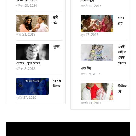
অবলম্বনে
এপ্রিল 30, 2020
আগস্ট 12, 2017
রাগী
বাসর
বউ
রাত
জানু. 21, 2019
জুন 17, 2017
খুনের
একটি
ভাই ও
একটি
নেশায়, খুনে লেখক
বোনের
এক দিন
এপ্রিল 8, 2018
নভে. 19, 2017
আমার
উমেদ
সিনিয়র
বৌ
অক্টো. 27, 2018
আগস্ট 11, 2017