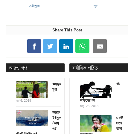
এক্সিডেন্ট
শব্দ
Share This Post
আরও গল্প
সর্বাধিক পঠিত
অদ্ভুত
বউ
ঘৃণা
অফিসের বস
মার্চ 6, 2019
জানু. 23, 2018
হযরত
ইউসুফ
একটি
(আঃ)
সত্য
এর
ঘটনা
জীবনী দ্বিতীয় পর্ব