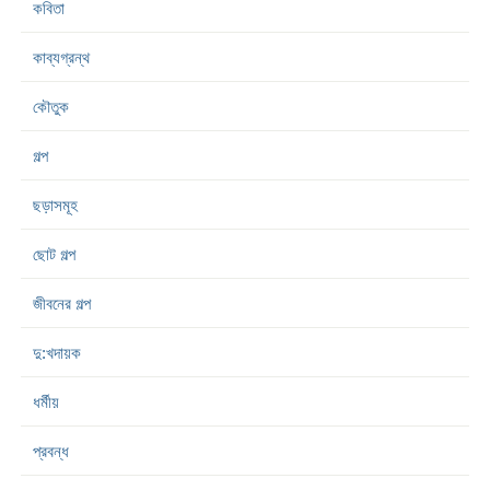
কবিতা
কাব্যগ্রন্থ
কৌতুক
গল্প
ছড়াসমূহ
ছোট গল্প
জীবনের গল্প
দু:খদায়ক
ধর্মীয়
প্রবন্ধ