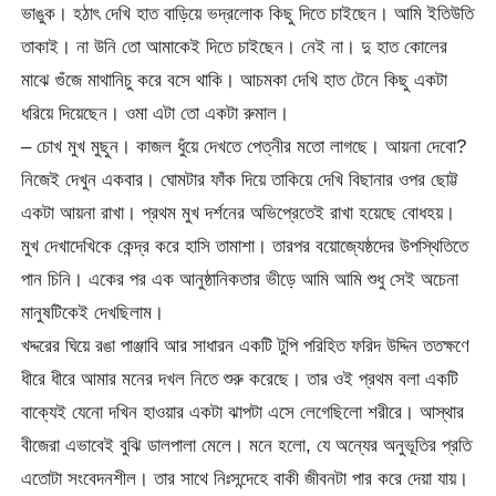
ভাঙুক। হঠাৎ দেখি হাত বাড়িয়ে ভদ্রলোক কিছু দিতে চাইছেন। আমি ইতিউতি
তাকাই। না উনি তো আমাকেই দিতে চাইছেন। নেই না। দু হাত কোলের
মাঝে গুঁজে মাথানিচু করে বসে থাকি। আচমকা দেখি হাত টেনে কিছু একটা
ধরিয়ে দিয়েছেন। ওমা এটা তো একটা রুমাল।
– চোখ মুখ মুছুন। কাজল ধুঁয়ে দেখতে পেত্নীর মতো লাগছে। আয়না দেবো?
নিজেই দেখুন একবার। ঘোমটার ফাঁক দিয়ে তাকিয়ে দেখি বিছানার ওপর ছোট্ট
একটা আয়না রাখা। প্রথম মুখ দর্শনের অভিপ্রেতেই রাখা হয়েছে বোধহয়।
মুখ দেখাদেখিকে কেন্দ্র করে হাসি তামাশা। তারপর বয়োজ্যেষ্ঠদের উপস্থিতিতে
পান চিনি। একের পর এক আনুষ্ঠানিকতার ভীড়ে আমি আমি শুধু সেই অচেনা
মানুষটিকেই দেখছিলাম।
খদ্দরের ঘিয়ে রঙা পাঞ্জাবি আর সাধারন একটি টুপি পরিহিত ফরিদ উদ্দিন ততক্ষণে
ধীরে ধীরে আমার মনের দখল নিতে শুরু করেছে। তার ওই প্রথম বলা একটি
বাক্যেই যেনো দখিন হাওয়ার একটা ঝাপটা এসে লেগেছিলো শরীরে। আস্থার
বীজেরা এভাবেই বুঝি ডালপালা মেলে। মনে হলো, যে অন্যের অনুভূতির প্রতি
এতোটা সংবেদনশীল। তার সাথে নিঃসন্দেহে বাকী জীবনটা পার করে দেয়া যায়।