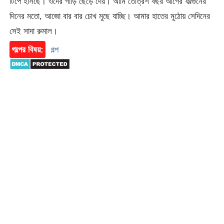
টিপে হাসছে। ওদের গাড়ি ছেড়ে দেয়। আমি তেত্রিশ বছর আগের ফাল্গুনের
দিনের মতো, আজো বার বার চোখ মুছে যাচ্ছি। আমার হাতের মুঠোয় সেদিনের
সেই সাদা রুমাল।
গল্পের বিষয়:
গল্প