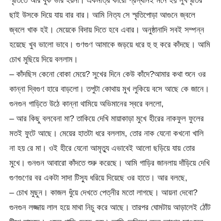
স্মৃতিতে আর বুক ভার হয়না। একমাত্র কারো প্রস্থানই মনে হয় সুখস্মৃতির
ছাই উসকে দিয়ে যায় বার বার। আমি নিত্য সে স্মৃতিপোড়া আগুনে জ্বলে
জ্বলে খাক হই। মেয়েকে বিদায় দিতে হবে এবার। অনুষ্ঠানাদি সবই সম্পন্ন
হয়েছে খুব ভালো ভাবে। গুণগুণ আমাকে জড়য়ে ধরে হু হু করে কাঁদছে। আমি
চোখ মুছিয়ে দিয়ে বললাম।
– কাঁদছিস কেনো বোকা মেয়ে? সুখের দিনে কেউ কাঁদে?আমার কথা শুনে ওর
কান্না দ্বিগুণ হারে বাড়লো। তপুটা কোথায় মুখ লুকিয়ে বসে আছে কে জানে।
গুনগুন গাড়িতে উঠে কান্না থামিয়ে অভিমানের স্বরে বললো,
– আর কিছু বলবেনা মা? তাকিয়ে দেখি মায়াকাড়া মুখে হীরের নাকফুল ফুলের
মতই ফুটে আছে। মেয়ের হাতটা ধরে বললাম, তোর নাক যেনো কখনো খালি
না হয় রে মা। ওই হীরে যেনো আমৃত্যু এভাবেই আলো ছড়িয়ে যায় তোর
মুখে। গুনগুন আবারো কাঁদতে শুরু করেছে। আমি গাড়ির জানলায় দাঁড়িয়ে দেখি
গুণগুণের বর একটা সাদা টিস্যু ধরিয়ে দিয়েছে ওর হাতে। আর বলছে,
– চোখ মুছুন। কাজল ধুঁয়ে দেখতে পেত্নীর মতো লাগছে। আয়না দেবো?
গুনগুন লজ্জায় লাল হয়ে মাথা নিচু করে আছে। তারপর ঘোমটায় আড়ালেই ঠোঁট