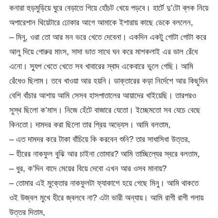
কনারা হুড়মুড়িয়ে ঘুরে বেড়াতে গিয়ে হোঁচট খেয়ে পড়বে। হার্টে দু’টো ব্লক নিয়ে
অপারেশান থিয়েটারে ঢোকার আগে আমাকে ইশারায় কাছে ডেকে বললেন,
– মিনু, ওরা তো আর মন ভরে খেতে দেবেনা। একদিন একটু গোটা গোটা করে
আলু দিয়ে গোরুর মাংস, সাদা ভাত সাথে ঘন করে মাশকলাই এর ডাল রেঁধে
এনো। স্যুপ খেতে খেতে সব খাবারের স্বাদ একেবারে ভুলে গেছি। আমি
রেঁধেও ছিলাম। তবে খাওয়া আর হয়নি। ডাক্তারের কড়া নির্দেশে আর কিছুদিন
বেশি বাঁচার আশায় আমি সেসব হাসপাতালের আয়াদের খাইয়েছি। তারপরও
সুস্থ ছিলো ক’মাস। নিজে হেঁটে বাজারে যেতো। ইচ্ছেমতো সব যেচে বেছে
কিনতো। দামদর করা ছিলো তার প্রিয় অভ্যেস। আমি বলতাম,
– এত দামদর করে টাকা বাঁচিয়ে কি করবেন শুনি? তার সাধাসিধা উত্তর,
– হীরের নাকফুল বুঝি আর চাইনা তোমার? আমি তাচ্ছিল্যের স্বরে বলতাম,
– ধুর, ক’দিন বাদে মেয়ের বিয়ে দেবো এখন আর ওসব মানায়?
– তোমার এই মুক্তোর নাকফুলটা ফ্যাকাশে হয়ে গেছে মিনু। আমি থাকতে
ওই উজ্বল মুখে হীরে জ্বলবে না? এটা ভারী অন্যায়। আমি রাগী রাগী গলায়
উত্তর দিতাম,