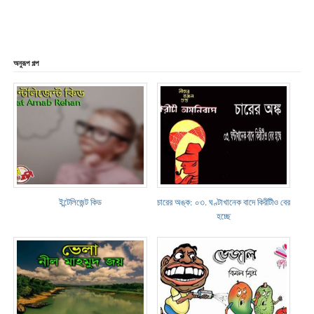
অনুরূপ গল্প
ইন্টেলিজেন্ট কিড
চারের অঙ্ক: ০৩. ঘণ্টাখানেক বাদে কিরীটীও বের
হচ্ছে