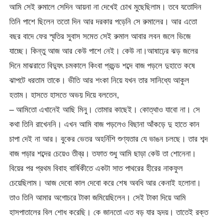
আমি সেই রুমালে সেদিন আয়না না দেখেই চোখ মুছেছিলাম। তবে যতোদিন
তিনি পাশে ছিলেন ততো দিন আর দরকার পড়েনি সে রুমালের। আর এতো
বছর বাদে ফের স্মৃতির সুবাস সমেত সেই রুমাল আবার লবন জলে ভিজে
যাচ্ছে। কিন্তু আজ আর কেউ পাশে নেই। কেউ না।আষাঢ়ের ঝড় জলের
দিনে মাঝরাতে বিদ্যুৎ চমকালে কিংবা প্রচন্ড শব্দে বাজ পড়লে দুহাতে কষে
ঝাপটে ধরতাম তাকে। ভীতি আর শংকা নিয়ে যখন তার সানিধ্যে আকুল
হতাম। হাসতে হাসতে অভয় দিয়ে বলতেন,
– আমিতো এখানেই আছি মিনু। তোমার কাছেই। কোত্থাও যাবো না। সে
কথা তিনি রাখেননি। এখন আমি বাজ পড়লেও বিছানা আঁকড়ে দু হাতে কান
চাপা দেই না আর। বুকের ভেতর অহর্নিশি শুণ্যতার যে ভাঙন চলছে। তার শব্দ
বাজ পড়ার শব্দের চেয়েও তীব্র। তফাত শুধু আমি ছাড়া কেউ তা শোনেনা।
বিয়ের পর প্রথম বিবাহ বার্ষিকীতে একটা সাত পাথরের হীরের নাকফুল
চেয়েছিলাম। আজ দেবো কাল দেবো করে শেষ অবধি আর কেনাই হলোনা।
তাও তিনি আমার অগোচরে টাকা জমিয়েছিলেন। সেই টাকা দিয়ে আমি
হাসপাতালের বিল শোধ করেছি। কে জানতো এত বড় যার হৃদয়। তাতেই রক্ত