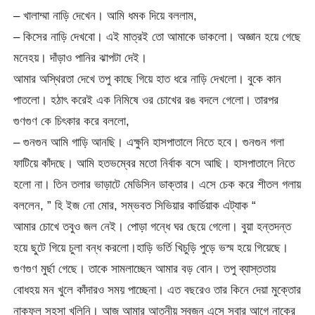
– খালাম্মা নাড়ি দেখেন। আমি ধমক দিয়ে বললাম,
– কিসের নাড়ি দেখবো। এই মাত্রই তো আমাকে ডাকলো। অজ্ঞান হয়ে গেছে
মনেহয়। দাঁড়াও পানির ঝাপটা দেই।
আমার অস্থিরতা দেখে তপু কাছে গিয়ে হাত ধরে নাড়ি দেখলো। বুকে কান
পাতলো। হঠাৎ করেই এক নিমিষে ওর চোখের রঙ বদলে গেলো। তারপর
গুণগুণ কে চিৎকার করে বললো,
– গুনগুন আমি গাড়ি আনছি। এক্ষুনি হাসপাতালে নিতে হবে। গুনগুন গলা
ফাটিয়ে কাঁদছে। আমি হতভম্বের মতো নির্বাক বসে আছি। হাসপাতালে নিতে
হলো না। তিন তলার ভাড়াটে মেডিসিন ডাক্তার। এসে চেক করে শীতল গলায়
বললেন, ” হি ইজ নো মোর, সম্ভবত সিভিয়ার কার্ডিয়াক এট্যাক “
আমার চোখে তবুও জল নেই। পোড়া গন্ধে ঘর ছেয়ে গেলো। বুয়া হন্তদন্ত
হয়ে ছুটে গিয়ে চুলা বন্ধ করলো।হাড়ি ভর্তি খিচুড়ি পুড়ে ভস্ম হয়ে গিয়েছে।
গুণগুণ মুর্ছা গেছে। তাকে সামলাচ্ছেন আমার বড় বোন। তপু ব্যাস্ততায়
বোধহয় মন খুলে কাঁদারও সময় পাচ্ছেনা। এত বছরেও তার কিনে দেয়া মুক্তোর
নাকফুল সহসা খুলিনি। আজ আমার আত্নীয় স্বজন এসে সবার আগে নাকের