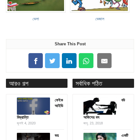
ভেলা
ভেজাল
Share This Post
আরও গল্প
সর্বাধিক পঠিত
ফেইক
বউ
আইডি
বিভ্রান্তি
অফিসের বস
জুলাই 4, 2020
জানু. 23, 2018
ভয়
একটি