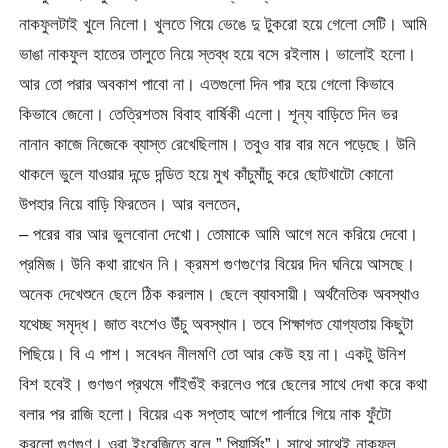
নাকফুলটাই খুলে নিলো। খুলতে গিয়ে ভেঙে দু টুকরো হয়ে গেলো সেটি। আমি
ভাঙা নাকফুল হাতের তালুতে নিয়ে স্তব্ধ হয়ে বসে রইলাম। ভালোই হলো।
আর তো পরার অবকাশ পাবো না। এতগুলো দিন পার হয়ে গেলো কিভাবে
কিভাবে জেনো। তেত্রিশতম বিবাহ বার্ষিকী এলো। শূন্য বাড়িতে দিন ভর
নানান কাজে নিজেকে ব্যাস্ত রেখেছিলাম। তবুও বার বার মনে পড়েছে। উনি
থাকলে ভুলে যাওয়ার দন্ডে দন্ডিত হয়ে মুখ কাঁচুমাঁচু করে ছোটখাটো কোনো
উপহার নিয়ে বাড়ি ফিরতেন। আর বলতেন,
– পরের বার আর ভুলবোনা দেখো। তোমাকে আমি আগে মনে করিয়ে দেবো।
প্রমিজ। উনি কথা রাখেন নি। ক্রমশ গুণগুণের বিয়ের দিন ঘনিয়ে আসছে।
অনেক দেখেশুনে ছেলে ঠিক করলাম। ছেলে ব্যাবসায়ী। অর্থনৈতিক অবস্থাও
যথেচ্ছ সমৃদ্ধ। জাত বংশেও উঁচু অবস্থান। তবে শিক্ষাগত যোগ্যতায় কিছুটা
পিছিয়ে। বি এ পাশ। সবেধন নীলমণি তো আর কেউ হয় না। একটু উনিশ
বিশ হবেই। গুণগুণ প্রথমে গাঁইগুঁই করলেও পরে ছেলের সাথে দেখা করে কথা
বলার পর রাজি হলো। বিয়ের এক সপ্তাহ আগে পার্লারে গিয়ে নাক ফুঁটো
করলো গুণগুণ। ওরা ইংরেজিতে বলে ” পিয়ার্সিং”। সাথে সাথেই নাকফুল