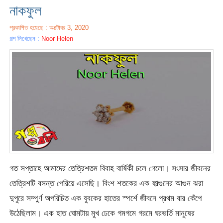
নাকফুল
প্রকাশিত হয়েছে : অক্টোবর 3, 2020
গল্প লিখেছেন :
Noor Helen
গত সপ্তাহে আমাদের তেত্রিশতম বিবাহ বার্ষিকী চলে গেলো। সংসার জীবনের
তেত্রিশটি বসন্ত পেরিয়ে এসেছি। বিংশ শতকের এক ফাল্গুনের আগুন ঝরা
দুপুরে সম্পুর্ণ অপরিচিত এক যুবকের হাতের স্পর্শে জীবনে প্রথম বার কেঁপে
উঠেছিলাম। এক হাত ঘোমটায় মুখ ঢেকে গমগমে গরমে ঘরভর্তি মানুষের