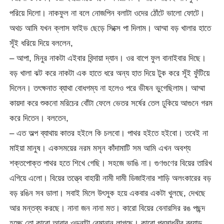
পরিয়ে দিলো। নাকফুল না বলে নোজপিন বলাটা ওদের ঠোঁটে ভালো ফোটে।
অথচ আমি যখন ক্লাস ফাইভ ছেড়ে সিক্সে পা দিলাম। আম্মা বড় খালার হাতে
সূঁই ধরিয়ে দিয়ে বললেন,
– আপা, মিনুর নাকটা এইবার বিন্দায়া দ্যান। ওর বাপে ফুল বানাইবার দিছে।
বড় খালা ঝট করে নাকটা এক হাতে ধরে অন্য হাত দিয়ে টুক করে সূঁই ফুঁটিয়ে
দিলেন। তৎক্ষনাত ব্যাথা বোধগম্য না হলেও পরে ভীষন ভুগেছিলাম। আম্মা
কায়দা করে শুকনো মরিচের বোঁটা ফেলে ভেতর সর্ষের তেল ঢুকিয়ে আগুনে গরম
করে দিতেন। বলতেন,
– এত অল্প ব্যাথায় কাতর হইলে কি চলবো। পাথর হইতে হইবো। তবেই না
মাইয়া মানুষ। একসময়ের নরম মসৃন কাঁদামাটি সম আমি এখন অবশ্য
শক্তপোক্ত পাথর হতে শিখে গেছি। সহজে ভাঙি না। গুণগুণের বিয়ের তারিখ
এগিয়ে এলো। বিয়ের তত্ত্বে বাহারী নামী দামী ডিজাইনার শাড়ি অলংকারের বড়
বড় রঙিন সব ডালা। সবাই মিলে উৎসুক হয়ে একবার একটা খুলছে, দেখছে
আর মন্তব্য করছে। নানা জন নানা মত। কারো বিয়ের বেনারসির রঙ পছন্দ
হচ্ছে তো কারো আবার ওড়নাটা বেমানান লাগছে। কারো প্রসাধনীর ব্র
্যান্ড