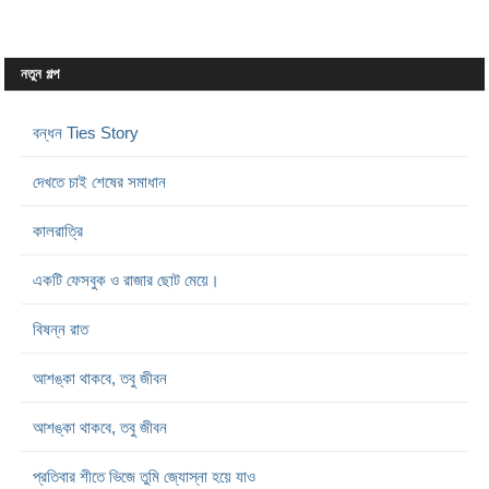
নতুন গল্প
বন্ধন Ties Story
দেখতে চাই শেষের সমাধান
কালরাত্রি
একটি ফেসবুক ও রাজার ছোট মেয়ে।
বিষন্ন রাত
আশঙ্কা থাকবে, তবু জীবন
আশঙ্কা থাকবে, তবু জীবন
প্রতিবার শীতে ভিজে তুমি জ্যোস্না হয়ে যাও