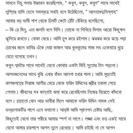
সামনে নিচু গলায় উচ্চারন করেছিলাম, ” কবুল, কবুল, কবুল” সাথে সাথেই
তৃপ্তির হাসি হেসে সমস্বরে সবাই বলে উঠেছিলো, ” আলহামদুলিল্লাহ”
আমার বড় ভাবী পাশ থেকে চিমটি কেটে ঠোঁট বেঁকিয়ে বলেছিলো,
– কি রে মিনু, এত জলদি বলে দিলি। তোকে না শিখিয়ে দিলাম আরো কিছুক্ষন
ঝুলিয়ে রাখতে। বোকা মেয়ে। আমি চুপ করে রইলাম। ঝরঝর করে ঝড়ে পড়া
চোখের জলে ভাবির এঁকে দেয়া কাজল আর কুমকুমের সাজ সব একেবারে ধুয়ে
যেতে বসেছে তখন।
কবুল শব্দটার সাথে সাথেই যেনো কোথায় একটা মিহি সুতোর টান পড়লো।
আপনজনেদের সাথে বুঝি এবার বাঁধন আলগা হবার পালা। আমি মুহুর্তেই
কাগজপত্রে সিরাজ আলীর মেয়ে থেকে ফরিদ উদ্দিনের স্ত্রীর তকমা পেয়ে
গেলাম। জীবনের সব কান্নাই জমা করে রেখেছিলাম নিজের বিয়েতে কাঁদবো
বলে। চাচাতো বোন আর ভাবীরা মিলে আমাকে ফরিদ উদ্দিন নামক সেই
ভদ্রলোকটির পাশে এনে বসালো। আড়ষ্ট আমি প্রাণপন চেষ্টায় আছি,
কিছুতেই যেনো তার শরীরে আমার স্পর্শ না লাগে। লজ্জা এবং ভয় একই সাথে
যেনো আমার চারপাশে আগল তুলে রেখেছে। আমি চাইছি না সে আগল