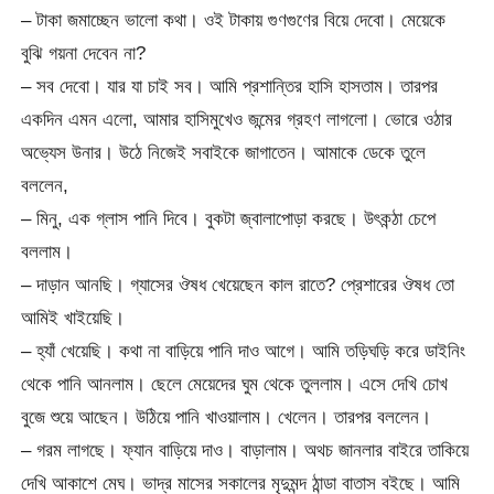
– টাকা জমাচ্ছেন ভালো কথা। ওই টাকায় গুণগুণের বিয়ে দেবো। মেয়েকে
বুঝি গয়না দেবেন না?
– সব দেবো। যার যা চাই সব। আমি প্রশান্তির হাসি হাসতাম। তারপর
একদিন এমন এলো, আমার হাসিমুখেও জন্মের গ্রহণ লাগলো। ভোরে ওঠার
অভ্যেস উনার। উঠে নিজেই সবাইকে জাগাতেন। আমাকে ডেকে তুলে
বললেন,
– মিনু, এক গ্লাস পানি দিবে। বুকটা জ্বালাপোড়া করছে। উৎকন্ঠা চেপে
বললাম।
– দাড়ান আনছি। গ্যাসের ঔষধ খেয়েছেন কাল রাতে? প্রেশারের ঔষধ তো
আমিই খাইয়েছি।
– হ্যাঁ খেয়েছি। কথা না বাড়িয়ে পানি দাও আগে। আমি তড়িঘড়ি করে ডাইনিং
থেকে পানি আনলাম। ছেলে মেয়েদের ঘুম থেকে তুললাম। এসে দেখি চোখ
বুজে শুয়ে আছেন। উঠিয়ে পানি খাওয়ালাম। খেলেন। তারপর বললেন।
– গরম লাগছে। ফ্যান বাড়িয়ে দাও। বাড়ালাম। অথচ জানলার বাইরে তাকিয়ে
দেখি আকাশে মেঘ। ভাদ্র মাসের সকালের মৃদুমন্দ ঠান্ডা বাতাস বইছে। আমি