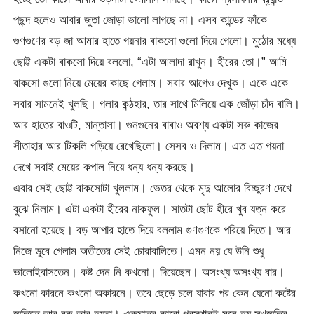
পছন্দ হলেও আবার জুতা জোড়া ভালো লাগছে না। এসব কান্ডের ফাঁকে
গুণগুণের বড় জা আমার হাতে গয়নার বাকসো গুলো দিয়ে গেলো। মুঠোর মধ্যে
ছোট্ট একটা বাকসো দিয়ে বললো, “এটা আলাদা রাখুন। হীরের তো।” আমি
বাকসো গুলো নিয়ে মেয়ের কাছে গেলাম। সবার আগেও দেখুক। একে একে
সবার সামনেই খুলছি। গলার কন্ঠহার, তার সাথে মিলিয়ে এক জোঁড়া চাঁদ বালি।
আর হাতের বাওটি, মান্তাসা। গুনগুনের বাবাও অবশ্য একটা সরু কাজের
সীতাহার আর টিকলি গড়িয়ে রেখেছিলো। সেসব ও দিলাম। এত এত গয়না
দেখে সবাই মেয়ের কপাল নিয়ে ধন্য ধন্য করছে।
এবার সেই ছোট্ট বাকসোটা খুললাম। ভেতর থেকে মৃদু আলোর বিচ্ছুরণ দেখে
বুঝে নিলাম। এটা একটা হীরের নাকফুল। সাতটা ছোট হীরে খুব যত্ন করে
বসানো হয়েছে। বড় আপার হাতে দিয়ে বললাম গুণগুণকে পরিয়ে দিতে। আর
নিজে ডুবে গেলাম অতীতের সেই চোরাবালিতে। এমন নয় যে উনি শুধু
ভালোইবাসতেন। কষ্ট দেন নি কখনো। দিয়েছেন। অসংখ্য অসংখ্য বার।
কখনো কারনে কখনো অকারনে। তবে ছেড়ে চলে যাবার পর কেন যেনো কষ্টের