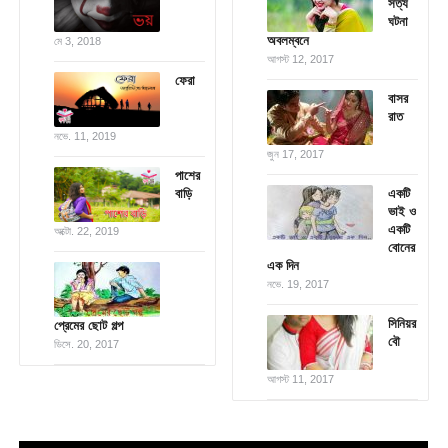
সত্য
ঘটনা
অবলম্বনে
মে 3, 2018
আগস্ট 12, 2017
ফেরা
বাসর
রাত
নভে. 11, 2019
জুন 17, 2017
পাশের
বাড়ি
একটি
ভাই ও
একটি
অক্টো. 22, 2019
বোনের
এক দিন
নভে. 19, 2017
সিনিয়র
প্রেমের ছোট গল্প
বৌ
ডিসে. 20, 2017
আগস্ট 11, 2017