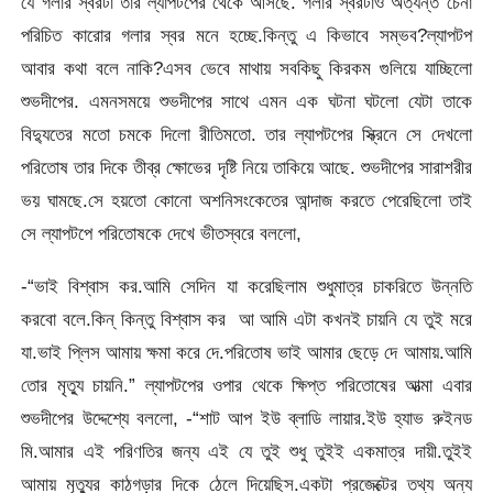
যে গলার স্বরটা তার ল্যাপটপের থেকে আসছে. গলার স্বরটাও অত্যন্ত চেনা
পরিচিত কারোর গলার স্বর মনে হচ্ছে.কিন্তু এ কিভাবে সম্ভব?ল্যাপটপ
আবার কথা বলে নাকি?এসব ভেবে মাথায় সবকিছু কিরকম গুলিয়ে যাচ্ছিলো
শুভদীপের. এমনসময়ে শুভদীপের সাথে এমন এক ঘটনা ঘটলো যেটা তাকে
বিদ্যুতের মতো চমকে দিলো রীতিমতো. তার ল্যাপটপের স্ক্রিনে সে দেখলো
পরিতোষ তার দিকে তীব্র ক্ষোভের দৃষ্টি নিয়ে তাকিয়ে আছে. শুভদীপের সারাশরীর
ভয় ঘামছে.সে হয়তো কোনো অশনিসংকেতের আন্দাজ করতে পেরেছিলো তাই
সে ল্যাপটপে পরিতোষকে দেখে ভীতস্বরে বললো,
-“ভাই বিশ্বাস কর.আমি সেদিন যা করেছিলাম শুধুমাত্র চাকরিতে উন্নতি
করবো বলে.কিন্ কিন্তু বিশ্বাস কর আ আমি এটা কখনই চায়নি যে তুই মরে
যা.ভাই প্লিস আমায় ক্ষমা করে দে.পরিতোষ ভাই আমার ছেড়ে দে আমায়.আমি
তোর মৃত্যু চায়নি.” ল্যাপটপের ওপার থেকে ক্ষিপ্ত পরিতোষের আত্মা এবার
শুভদীপের উদ্দেশ্যে বললো, -“শাট আপ ইউ ব্লাডি লায়ার.ইউ হ্যাভ রুইনড
মি.আমার এই পরিণতির জন্য এই যে তুই শুধু তুইই একমাত্র দায়ী.তুইই
আমায় মৃত্যুর কাঠগড়ার দিকে ঠেলে দিয়েছিস.একটা প্রজেক্টের তথ্য অন্য