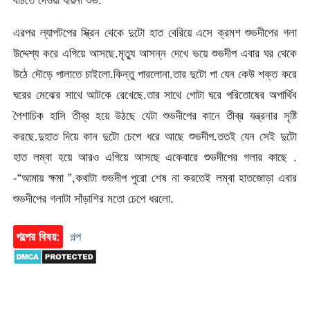
বাঁচতে দেওয়া যায়না শুভ.”
এরপর ল্যাপটপের স্ক্রিন থেকে দুটো হাত বেরিয়ে এসে ক্রমশ শুভদীপের গলা
উদ্দেশ্য করে এগিয়ে আসছে.মৃত্যু আসন্ন দেখে ভয়ে শুভদীপ এবার ঘর থেকে
উঠে দৌড়ে পালাতে চাইলো.কিন্তু পারলোনা.তার দুটো পা যেন কেউ শক্ত করে
ঘরের মেঝের সাথে আটকে রেখেছে.তার সাথে গোটা ঘরে পরিতোষের অপার্থিব
পৈশাচিক হাসি তীব্র হয়ে উঠছে যেটা শুভদীপের কানে তীব্র যন্ত্রনার সৃষ্টি
করছে.দুহাত দিয়ে কান দুটো চেপে ধরে আছে শুভদীপ.ততই যেন সেই দুটো
হাত লম্বা হয়ে আরও এগিয়ে আসছে একেবারে শুভদীপের গলার কাছে .
-“আমায় ক্ষমা ”,কথাটা শুভদীপ পুরো শেষ না করতেই লম্বা হাতজোড়া এবার
শুভদীপের গলাটা সাঁড়াশির মতো চেপে ধরলো.
গল্পের বিষয়:
গল্প