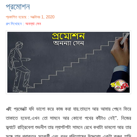
প্রমোশন
প্রকাশিত হয়েছে : অক্টোবর 1, 2020
গল্প লিখেছেন :
অনন্যা সেন
এ
ই প্রজেক্টে যদি ভালো করে কাজ করা যায়.তাহলে আর আমায় পেছন ফিরে
তাকাতে হবেনা.এখন তো সামনে আর কোনো পথের কাঁটাও নেই”. নিজের
ফ্ল্যাটে রাত্রিবেলা শুভদীপ তার ল্যাপটপটা সামনে রেখে কথাটা ভাবলো আর তার
সঙ্গে তার প্রাক্তন সহকর্মী এবং বন্ধু পরিতোষের উদ্দেশ্যে একটা ক্রুর হাসি