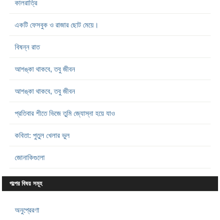
কালরাত্রি
একটি ফেসবুক ও রাজার ছোট মেয়ে।
বিষন্ন রাত
আশঙ্কা থাকবে, তবু জীবন
আশঙ্কা থাকবে, তবু জীবন
প্রতিবার শীতে ভিজে তুমি জ্যোস্না হয়ে যাও
কবিতা: পুতুল খেলার ভুল
জোনাকিগুলো
গল্পের বিষয় সমূহ
অনুপ্রেরণা