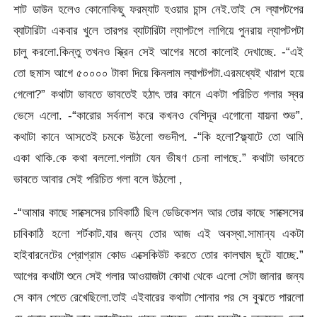
শাট ডাউন হলেও কোনোকিছু ফরম্যাট হওয়ার চান্স নেই.তাই সে ল্যাপটপের
ব্যাটারিটা একবার খুলে তারপর ব্যাটারিটা ল্যাপটপে লাগিয়ে পুনরায় ল্যাপটপটা
চালু করলো.কিন্তু তখনও স্ক্রিন সেই আগের মতো কালোই দেখাচ্ছে. -“এই
তো ছমাস আগে ৫০০০০ টাকা দিয়ে কিনলাম ল্যাপটপটা.এরমধ্যেই খারাপ হয়ে
গেলো?” কথাটা ভাবতে ভাবতেই হঠাৎ তার কানে একটা পরিচিত গলার স্বর
ভেসে এলো. -“কারোর সর্বনাশ করে কখনও বেশিদূর এগোনো যায়না শুভ”.
কথাটা কানে আসতেই চমকে উঠলো শুভদীপ. -“কি হলো?ফ্ল্যাটে তো আমি
একা থাকি.কে কথা বললো.গলাটা যেন ভীষণ চেনা লাগছে.” কথাটা ভাবতে
ভাবতে আবার সেই পরিচিত গলা বলে উঠলো ,
-“আমার কাছে সাক্সেসের চাবিকাঠি ছিল ডেডিকেশন আর তোর কাছে সাক্সেসের
চাবিকাঠি হলো শর্টকাট.যার জন্য তোর আজ এই অবস্থা.সামান্য একটা
হাইবারনেটের প্রোগ্রাম কোড এক্সেকিউট করতে তোর কালঘাম ছুটে যাচ্ছে.”
আগের কথাটা শুনে সেই গলার আওয়াজটা কোথা থেকে এলো সেটা জানার জন্য
সে কান পেতে রেখেছিলো.তাই এইবারের কথাটা শোনার পর সে বুঝতে পারলো