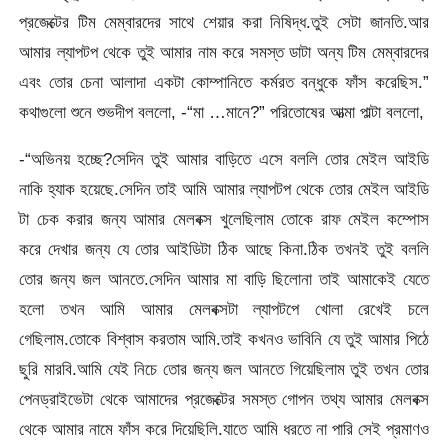
প্রজেক্টের টিম মেম্বারদের সাথে শেয়ার করা নিষিদ্ধ.তুই সেটা জানতি.আর
আমার ল্যাপটপ থেকে তুই আমার নাম করে সমস্ত ডাটা অন্য টিম মেম্বারদের
এবং তোর চেনা আলাদা একটা কোম্পানিতে কর্মরত বন্ধুকে ফাঁস করেছিস.”
কথাগুলো শুনে শুভদীপ বললো, -“মা …মানে?” পরিতোষের আত্মা পাল্টা বললো,
-“অভিনয় হচ্ছে?সেদিন তুই আমার বাড়িতে এসে বললি তোর মেইল আইডি
নাকি হ্যাক হয়েছে.সেদিন তাই আমি আমার ল্যাপটপ থেকে তোর মেইল আইডি
টা চেক করার জন্য আমার মেলবক্স খুলেছিলাম তোকে রাফ মেইল কম্পোস
করে দেখার জন্য যে তোর আইডিটা ঠিক আছে কিনা.ঠিক তখনই তুই বললি
তোর জন্য জল আনতে.সেদিন আমার মা বাড়ি ছিলোনা তাই আমাকেই যেতে
হলো তখন আমি আমার মেলবক্সটা ল্যাপটপে খোলা রেখেই চলে
গেছিলাম.তোকে বিশ্বাস করতাম আমি.তাই কখনও ভাবিনি যে তুই আমার পিঠে
ছুরি মারবি.আমি যেই নিচে তোর জন্য জল আনতে গিয়েছিলাম তুই তখন তোর
পেনড্রাইভেটা থেকে আমাদের প্রজেক্টের সমস্ত গোপন তথ্য আমার মেলবক্স
থেকে আমার নামে ফাঁস করে দিয়েছিলি.যাতে আমি ধরতে না পারি সেই প্রমাণও