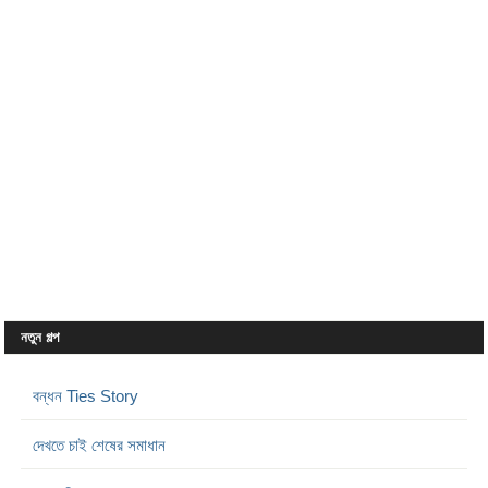
নতুন গল্প
বন্ধন Ties Story
দেখতে চাই শেষের সমাধান