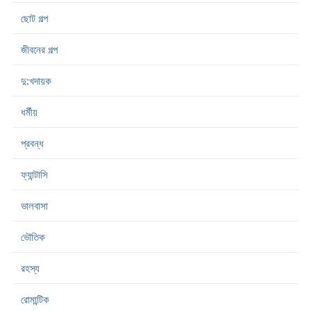
ছোট গল্প
জীবনের গল্প
দু:খদায়ক
ধর্মীয়
প্রবন্ধ
ফ্যান্টাসি
ভালবাসা
ভৌতিক
রহস্য
রোমান্টিক