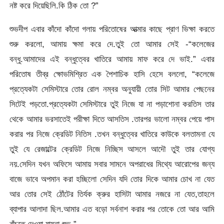
নষ্ট করে দিয়েছিলি.কি ঠিক তো ?”
শুভদীপ এবার কাঁদো কাঁদো গলায় পরিতোষের আত্মার কাছে প্রাণ ভিক্ষা করতে
শুরু করলো, আমায় ক্ষমা করে দে.তুই তো আমার সেই -“কলেজের
বন্ধু.আমাদের এই বন্ধুত্বের খাতিরে আমায় মাফ করে দে ভাই.” এবার
পরিতোষ তীব্র ক্ষোভমিশ্রিত এক পৈশাচিক হাসি হেসে বললো, “কলেজে
প্রত্যেকটা সেমিস্টারে তোর রোল নম্বর অনুযায়ী তোর সিট আমার পেছনের
সিটেই পড়তো.প্রত্যেকটা সেমিস্টারে তুই নিজে যা না পড়াশোনা করতিস তার
থেকে আমার ভরসাতেই পরীক্ষা দিতে আসতিস .তারপর ভালো নম্বর পেয়ে পাস
করার পর নিজে ক্রেডিট নিতিস .তখন বন্ধুত্বের খাতিরে কাউকে বলতামনা যে
তুই যে রেজাল্টের ক্রেডিট নিজে নিচ্ছিস আসলে আদৌ তুই তার যোগ্য
নয়.সেদিন যখন অফিসে আমায় সবার সামনে অপরাধের মিথ্যে আরোপের জন্য
বাজে ভাবে অপমান করা হচ্ছিলো সেদিন যদি তোর দিকে আমার চোখ না যেত
আর তোর সেই ঠোঁটের তির্যক ক্রুর হাসিটা আমার নজরে না যেত,তাহলে
ব্যাপার আলাদা ছিল.আমার এত বড়ো সর্বনাশ করার পর তোকে তো আর আমি