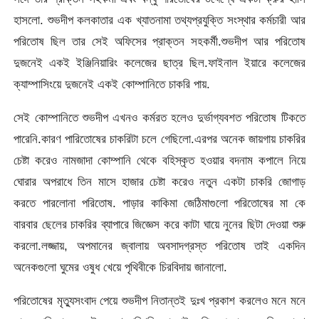
হাসলো. শুভদীপ কলকাতার এক খ্যাতনামা তথ্যপ্রযুক্তি সংস্থার কর্মচারী আর
পরিতোষ ছিল তার সেই অফিসের প্রাক্তন সহকর্মী.শুভদীপ আর পরিতোষ
দুজনেই একই ইঞ্জিনিয়ারিং কলেজের ছাত্র ছিল.ফাইনাল ইয়ারে কলেজের
ক্যাম্পাসিংয়ে দুজনেই একই কোম্পানিতে চাকরি পায়.
সেই কোম্পানিতে শুভদীপ এখনও কর্মরত হলেও দুর্ভাগ্যবশত পরিতোষ টিকতে
পারেনি.কারণ পারিতোষের চাকরিটা চলে গেছিলো.এরপর অনেক জায়গায় চাকরির
চেষ্টা করেও নামজাদা কোম্পানি থেকে বহিস্কৃত হওয়ার বদনাম কপালে নিয়ে
ঘোরার অপরাধে তিন মাসে হাজার চেষ্টা করেও নতুন একটা চাকরি জোগাড়
করতে পারলোনা পরিতোষ. পাড়ার কাকিমা জেঠিমাগুলো পরিতোষের মা কে
বারবার ছেলের চাকরির ব্যাপারে জিজ্ঞেস করে কাটা ঘায়ে নুনের ছিটা দেওয়া শুরু
করলো.লজ্জায়, অপমানের জ্বালায় অবসাদগ্রস্ত পরিতোষ তাই একদিন
অনেকগুলো ঘুমের ওষুধ খেয়ে পৃথিবীকে চিরবিদায় জানালো.
পরিতোষের মৃত্যুসংবাদ পেয়ে শুভদীপ নিতান্তই দুঃখ প্রকাশ করলেও মনে মনে