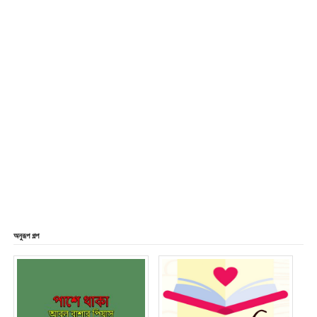
অনুরূপ গল্প