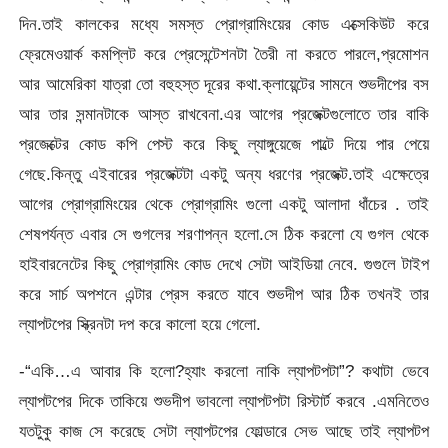
দিন.তাই কালকের মধ্যে সমস্ত প্রোগ্রামিংয়ের কোড এক্সেকিউট করে
ফ্রেমেওয়ার্ক কমপ্লিট করে প্রেসেন্টেশনটা তৈরী না করতে পারলে,প্রমোশন
আর আমেরিকা যাত্রা তো বহুহস্ত দূরের কথা.ক্লায়েন্টের সামনে শুভদীপের বস
আর তার সন্মানটাকে আস্ত রাখবেনা.এর আগের প্রজেক্টগুলোতে তার বাকি
প্রজেক্টের কোড কপি পেস্ট করে কিছু ল্যাঙ্গুয়েজে পাল্টে দিয়ে পার পেয়ে
গেছে.কিন্তু এইবারের প্রজেক্টটা একটু অন্য ধরণের প্রজেক্ট.তাই এক্ষেত্রে
আগের প্রোগ্রামিংয়ের থেকে প্রোগ্রামিং গুলো একটু আলাদা ধাঁচের . তাই
শেষপর্যন্ত এবার সে গুগলের শরণাপন্ন হলো.সে ঠিক করলো যে গুগল থেকে
হাইবারনেটের কিছু প্রোগ্রামিং কোড দেখে সেটা আইডিয়া নেবে. গুগুলে টাইপ
করে সার্চ অপশনে এন্টার প্রেস করতে যাবে শুভদীপ আর ঠিক তখনই তার
ল্যাপটপের স্ক্রিনটা দপ করে কালো হয়ে গেলো.
-“একি…এ আবার কি হলো?হ্যাং করলো নাকি ল্যাপটপটা”? কথাটা ভেবে
ল্যাপটপের দিকে তাকিয়ে শুভদীপ ভাবলো ল্যাপটপটা রিস্টার্ট করবে .এমনিতেও
যতটুকু কাজ সে করেছে সেটা ল্যাপটপের ফোল্ডারে সেভ আছে তাই ল্যাপটপ