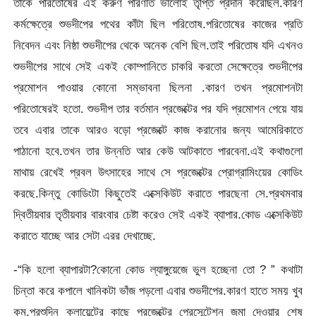
তাকে পরিতোষের এই করুণ পরিণতি ভালোই তৃপ্তি প্রদান করেছিল.কারণ
কর্মক্ষেত্রে শুভদীপের পথের কাঁটা ছিল পরিতোষ.পরিতোষের কাজের প্রতি
নিবেদন এবং নিষ্ঠা শুভদীপের থেকে অনেক বেশি ছিল.তাই পরিতোষ যদি এখনও
শুভদীপের সাথে সেই একই কোম্পানিতে চাকরি করতো সেক্ষেত্রে শুভদীপের
প্রমোশন পাওয়ার কোনো সম্ভাবনা ছিলনা .কারণ তখন প্রমোশনটা
পরিতোষেরই হতো. শুভদীপ তার বর্তমান প্রজেক্টের পর যদি প্রমোশন পেয়ে যায়
তবে এবার তাকে আরও বড়ো প্রজেক্টে কাজ করানোর জন্য আমেরিকাতে
পাঠানো হবে.তখন তার উন্নতি আর কেউ আটকাতে পারবেনা.এই কথাগুলো
মাথায় রেখেই প্রবল উৎসাহের সাথে সে প্রজেক্টের প্রোগ্রামিংয়ের কোডিং
করছে.কিন্তু কোডিংটা কিছুতেই এক্সেকিউট করাতে পারছেনা সে.প্রথমবার
দ্বিতীয়বার তৃতীয়বার বারংবার চেষ্টা করেও সেই একই ব্যাপার.কোড এক্সেকিউট
করাতে যাচ্ছে আর সেটা এরর দেখাচ্ছে.
-“কি হলো ব্যাপারটা?কোনো কোড ল্যাঙ্গুয়েজে ভুল হচ্ছেনা তো ? ” কথাটা
চিন্তা করে কপালে খানিকটা ভাঁজ পড়লো এবার শুভদীপের.কারণ হাতে সময় খুব
কম.পরশুদিন ক্লায়েন্টের কাছে প্রজেক্টের প্রেসেন্টেশন জমা দেওয়ার শেষ