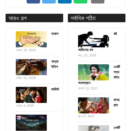
আরও গল্প
সর্বাধিক পঠিত
সাবাস
বউ
অফিসের বস
ফেব্রু. 24, 2019
জানু. 23, 2018
পান্তা
ইলিশ
একটি
সত্য
ঘটনা
এপ্রিল 15, 2018
অবলম্বনে
আগস্ট 12, 2017
ভাবিস্ট
বাসর
রাত
ফেব্রু. 4, 2019
জুন 17, 2017
একটি