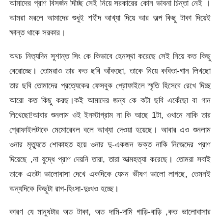
আমাদের প্রাণ বিসর্জন দিচ্ছি সেই নিয়ে সরকারের কোন ভাবনা চিন্তা নেই ।
আমরা মরলে আমাদের শুধুই শহীদ আখ্যা দিয়ে আর অল্প কিছু টাকা দিয়েই
ক্ষান্ত থাকে সরকার।
অথচ নিত্যদিন সুশান্ত সিং কে কিভাবে হেনস্থা করেছে সেই নিয়ে কত কিছু
বেরোচ্ছে। তোমরাও তার কত ছবি আঁকছো, তাকে নিয়ে কবিতা-গান লিখছো
তার ছবি তোমাদের প্রত্যেকের ফেসবুক প্রোফাইলে স্মৃতি হিসেবে রেখে দিচ্ছ
আরো কত কিছু করছ।কই আমাদের জন্য কে কটা ছবি একেঁছো বা গান
লিখেছো!আবার শুনলাম ওই ইনস্টাগ্রাম না কি আছে 1টা, ওখানে নাকি তার
প্রোফাইলটাকে মেমোরেবল বলে আখ্যা দেওয়া হয়েছে। আবার এও শুনলাম
ওনার মৃত্যুতে শোকাহত হয়ে ওনার দু-একজন ভক্ত নাকি নিজেদের প্রাণ
দিয়েছে ,না যুদ্ধে প্রাণ দেয়নি তারা, তারা আত্মহত্যা করেছে। তোমরা সবাই
তাকে এতটা ভালোবাসা দেখে একদিকে যেমন ভীষণ ভালো লাগছে, তেমনই
অন্যদিকে কিছুটা রাগ-হিংসা-দুঃখও হচ্ছে।
কারণ যে মানুষটার অত টাকা, অত দামি-দামি গাড়ি-বাড়ি ,কত ভালোবাসার