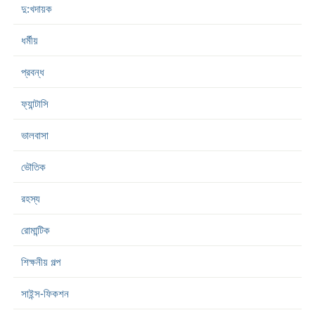
দু:খদায়ক
ধর্মীয়
প্রবন্ধ
ফ্যান্টাসি
ভালবাসা
ভৌতিক
রহস্য
রোমান্টিক
শিক্ষনীয় গল্প
সাইন্স-ফিকশন