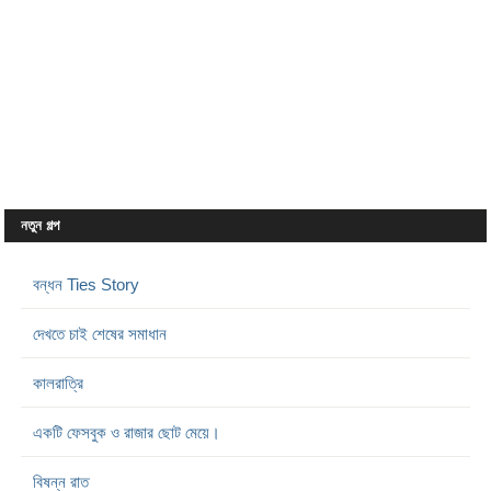
নতুন গল্প
বন্ধন Ties Story
দেখতে চাই শেষের সমাধান
কালরাত্রি
একটি ফেসবুক ও রাজার ছোট মেয়ে।
বিষন্ন রাত