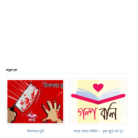
অনুরূপ গল্প
বিষলক্ষার ছুরি
পায়রা হামার লদীটো! – কুথা কুন্ঠে বটে তু?