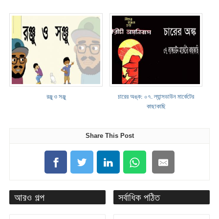
রঞ্জু ও সঞ্জু
চারের অঙ্ক: ০৭. ল্যান্সডাউন মার্কেটের
কাছাকাছি
Share This Post
আরও গল্প
সর্বাধিক পঠিত