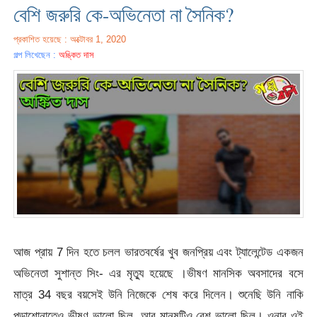
বেশি জরুরি কে-অভিনেতা না সৈনিক?
প্রকাশিত হয়েছে : অক্টোবর 1, 2020
গল্প লিখেছেন :
অঙ্কিত দাস
আজ প্রায় 7 দিন হতে চলল ভারতবর্ষের খুব জনপ্রিয় এবং ট্যালেন্টেড একজন
অভিনেতা সুশান্ত সিং- এর মৃত্যু হয়েছে ।ভীষণ মানসিক অবসাদের বসে
মাত্র 34 বছর বয়সেই উনি নিজেকে শেষ করে দিলেন। শুনেছি উনি নাকি
পড়াশোনাতেও ভীষণ ভালো ছিল ,আর মানুষটিও বেশ ভালো ছিল। ওনার ওই