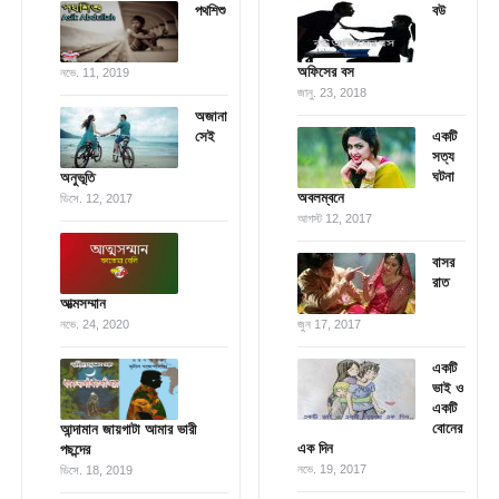
পথশিশু
বউ
অফিসের বস
নভে. 11, 2019
জানু. 23, 2018
অজানা
সেই
একটি
সত্য
ঘটনা
অনুভূতি
অবলম্বনে
ডিসে. 12, 2017
আগস্ট 12, 2017
বাসর
রাত
আত্মসম্মান
নভে. 24, 2020
জুন 17, 2017
একটি
ভাই ও
একটি
বোনের
আন্দামান জায়গাটা আমার ভারী
এক দিন
পছন্দের
নভে. 19, 2017
ডিসে. 18, 2019