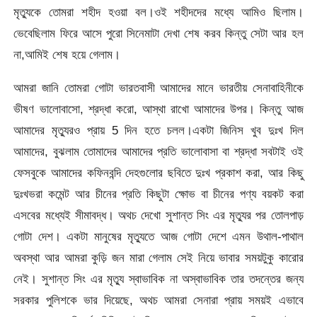
মৃত্যুকে তোমরা শহীদ হওয়া বল।ওই শহীদদের মধ্যে আমিও ছিলাম।
ভেবেছিলাম ফিরে আসে পুরো সিনেমাটা দেখা শেষ করব কিন্তু সেটা আর হল
না,আমিই শেষ হয়ে গেলাম।
আমরা জানি তোমরা গোটা ভারতবাসী আমাদের মানে ভারতীয় সেনাবাহিনীকে
ভীষণ ভালোবাসো, শ্রদ্ধা করো, আস্থা রাখো আমাদের উপর। কিন্তু আজ
আমাদের মৃত্যুরও প্রায় 5 দিন হতে চলল।একটা জিনিস খুব দুঃখ দিল
আমাদের, বুঝলাম তোমাদের আমাদের প্রতি ভালোবাসা বা শ্রদ্ধা সবটাই ওই
ফেসবুকে আমাদের কফিনবন্দি দেহগুলোর ছবিতে দুঃখ প্রকাশ করা, আর কিছু
দুঃখভরা কমেন্ট আর চীনের প্রতি কিছুটা ক্ষোভ বা চীনের পণ্য বয়কট করা
এসবের মধ্যেই সীমাবদ্ধ। অথচ দেখো সুশান্ত সিং এর মৃত্যুর পর তোলপাড়
গোটা দেশ। একটা মানুষের মৃত্যুতে আজ গোটা দেশে এমন উথাল-পাথাল
অবস্থা আর আমরা কুড়ি জন মারা গেলাম সেই নিয়ে ভাবার সময়টুকু কারোর
নেই। সুশান্ত সিং এর মৃত্যু স্বাভাবিক না অস্বাভাবিক তার তদন্তের জন্য
সরকার পুলিশকে ভার দিয়েছে, অথচ আমরা সেনারা প্রায় সময়ই এভাবে