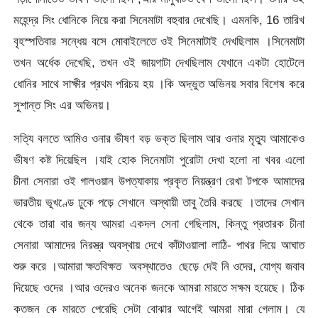
মহেন্দ্র সিং ধোনিকে নিয়ে করা সিনেমাটা বহুবার দেখেছি। এমনকি, 16 তারিখ
বৃহস্পতিবার সন্ধেয় বসে মোবাইলেতে ওই সিনেমাটাই দেখছিলাম ।সিনেমাটা
তখন অর্ধেক দেখেছি, তখন ওই জায়গাটা দেখছিলাম যেখানে একটা হোটেলে
ধোনির সাথে সাক্ষীর প্রথম পরিচয় হয় ।কি অদ্ভুত অভিনয় সবার বিশেষ করে
সুশান্ত সিং এর অভিনয়।
সত্যি বলতে আমিও ওনার ভীষণ বড় ভক্ত ছিলাম আর ওনার মৃত্যু আমাকেও
ভীষণ কষ্ট দিয়েছিল ।যাই হোক সিনেমাটা পুরোটা দেখা হলো না খবর এলো
চীনা সেনারা ওই গালওয়ান উপত্যাকায় প্রকৃত নিয়ন্ত্রণ রেখা টপকে আমাদের
ভারতীয় ভূখণ্ডে ঢুকে পড়ে সেখানে অস্থায়ী তাবু তৈরি করছে ।তাদের সেখান
থেকে তারা বার জন্য আমরা একদল সেনা গেছিলাম, কিন্তু প্রতারক চীনা
সেনারা আমাদের নিরস্ত্র অবস্থায় দেখে কাঁটাওয়ালা লাঠি- পাথর দিয়ে আঘাত
শুরু করে ।আমারা ক্ষতবিক্ষত অবস্থাতেও ছেড়ে দেই নি ওদের, যোগ্য জবাব
দিয়েছে ওদের ।আর ওদেরও অনেক জনকে আমরা মারতে সক্ষম হয়েছে। ঠিক
কতজন কে মারতে পেরেছি সেটা বোঝার আগেই আমরা মারা গেলাম। যে