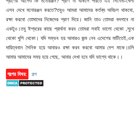
প্রাণের আগেও কি মনোরঞ্জন? প্রাণ না থাকলে পারতে এই সিনেমা-খেলা
এসব দেখে মনোরঞ্জন করতে?তবুও আমরা আমাদের কর্তব্য অবিচল থাকবো,
রক্ষা করবো তোমাদের নিজেদের প্রাণ দিয়ে। জানি তাও তোমরা বদলাবে না
একটুও।তবু ঈশ্বরের কাছে প্রার্থনা করব তোমরা সবাই ভালো থেকো ,সুখে
থেকো খুশি থেকো। যদি সম্ভব হয় আবারও জন্ম নেব এদেশের মাটিতেই,এক
দায়িত্ববান সৈনিক হয়ে আবারও রক্ষা করব করবো আমার দেশ মাকে।চলি
আমার আমাদের সময় হয়ে গেছে, আবার দেখা হবে যদি ভাগ্যে থাকে।।
গল্পের বিষয়:
গল্প