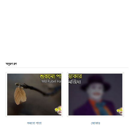
অনুরূপ গল্প
শুকনো পাতা
জোকার