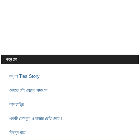
নতুন গল্প
বন্ধন Ties Story
দেখতে চাই শেষের সমাধান
কালরাত্রি
একটি ফেসবুক ও রাজার ছোট মেয়ে।
বিষন্ন রাত