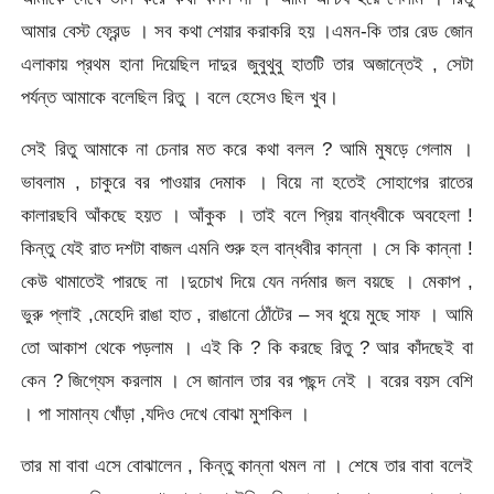
আমার বেস্ট ফ্রেন্ড । সব কথা শেয়ার করাকরি হয় ।এমন-কি তার রেড জোন
এলাকায় প্রথম হানা দিয়েছিল দাদুর জুবুথুবু হাতটি তার অজান্তেই , সেটা
পর্যন্ত আমাকে বলেছিল রিতু । বলে হেসেও ছিল খুব।
সেই রিতু আমাকে না চেনার মত করে কথা বলল ? আমি মুষড়ে গেলাম ।
ভাবলাম , চাকুরে বর পাওয়ার দেমাক । বিয়ে না হতেই সোহাগের রাতের
কালারছবি আঁকছে হয়ত । আঁকুক । তাই বলে প্রিয় বান্ধবীকে অবহেলা !
কিন্তু যেই রাত দশটা বাজল এমনি শুরু হল বান্ধবীর কান্না । সে কি কান্না !
কেউ থামাতেই পারছে না ।দুচোখ দিয়ে যেন নর্দমার জল বয়ছে । মেকাপ ,
ভুরু প্লাই ,মেহেদি রাঙা হাত , রাঙানো ঠোঁটের – সব ধুয়ে মুছে সাফ । আমি
তো আকাশ থেকে পড়লাম । এই কি ? কি করছে রিতু ? আর কাঁদছেই বা
কেন ? জিগ্যেস করলাম । সে জানাল তার বর পছন্দ নেই । বরের বয়স বেশি
। পা সামান্য খোঁড়া ,যদিও দেখে বোঝা মুশকিল ।
তার মা বাবা এসে বোঝালেন , কিন্তু কান্না থমল না । শেষে তার বাবা বলেই