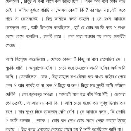
ফেললেন , রিতুর এ কথা আগে বলা উচিত ছিল । এখন আর বলে কোন লাভ
নেই । আমিও বুঝতে পারছি না ,আসল কেসটা কি ? বর পছন্দ নয় ,এটা হতে
পারে না কোনমতেই । রিতু আমাকে বলত তাহলে । সে যখন আমাকে
নেমন্তন দেয় , আমি জিগ্যেস করেছিলাম , হ্যাঁ রে তোর বর কি করে ? তখন
হেসে হেসে বলেছিল , চাকরি করে । বাবা মারা যাওয়ার পর বাবার চাকরিটা
পেয়েছ ।
আমি জিগ্যেস করেছিলাম , দেখতে কেমন ? কিছু না বলে হেসেছিল সে ।
মুচকি হাসি । অনুরাগের হাসি । মেয়ে হয়ে মেয়েদের এমনি হাসির অর্থ জানি
আমি । ভেবেছিলাম , যাক , রিতু তাহলে রূপ-যৌবন ধরে রাখার মহৌষধ পেয়ে
গেল ? আর পাবেই বা না কেন ? রিতুর যা রূপ ! রিতুর মত সুন্দরী আমি কাউকে
দেখিনি । যেন জ্বলন্ত আঙরা । আমারই মনে হত ঝাঁপ দিয়ে দিই । ছেলেরা
তো দেবেই , এ আর বড় কথা কি । আমি মেয়ে হয়েও তার মুগ্ধ ছিলাম তার
রূপে । তার মুখের দিকে তাকাতাম বেশি বেশি । সে আমাকে বলত , কি দেখছি
? আমি বলতাম , তোকে । তোর রূপ দেখে তোর সংগে প্রেম করতে ইচ্ছে
করছে । রিতু বলত ,মেয়েতে মেয়েতে প্রেম হয় ? আমি বলেছিলাম জানি না।