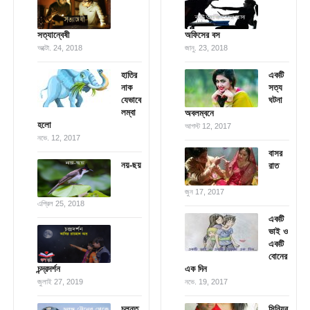
সত্যান্বেষী
অফিসের বস
অক্টো. 24, 2018
জানু. 23, 2018
হাতির
একটি
নাক
সত্য
যেভাবে
ঘটনা
লম্বা
অবলম্বনে
হলো
আগস্ট 12, 2017
নভে. 12, 2017
বাসর
নয়-ছয়
রাত
জুন 17, 2017
এপ্রিল 25, 2018
একটি
ভাই ও
একটি
বোনের
চন্দ্রদর্শন
এক দিন
জুলাই 27, 2019
নভে. 19, 2017
চলন্ত
সিনিয়র