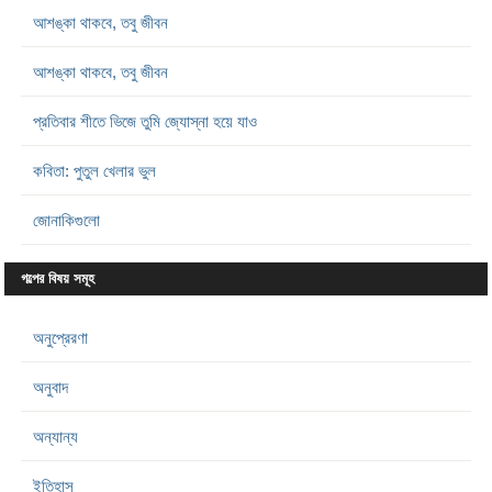
আশঙ্কা থাকবে, তবু জীবন
আশঙ্কা থাকবে, তবু জীবন
প্রতিবার শীতে ভিজে তুমি জ্যোস্না হয়ে যাও
কবিতা: পুতুল খেলার ভুল
জোনাকিগুলো
গল্পের বিষয় সমূহ
অনুপ্রেরণা
অনুবাদ
অন্যান্য
ইতিহাস