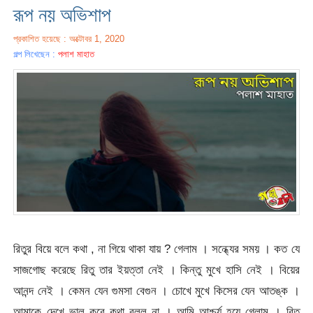
রূপ নয় অভিশাপ
প্রকাশিত হয়েছে : অক্টোবর 1, 2020
গল্প লিখেছেন :
পলাশ মাহাত
রিতুর বিয়ে বলে কথা , না গিয়ে থাকা যায় ? গেলাম । সন্ধ্যের সময় । কত যে
সাজগোছ করেছে রিতু তার ইয়ত্তা নেই । কিন্তু মুখে হাসি নেই । বিয়ের
আনন্দ নেই । কেমন যেন গুমসা বেগুন । চোখে মুখে কিসের যেন আতঙ্ক ।
আমাকে দেখে ভাল করে কথা বলল না । আমি আশ্চর্য হয়ে গেলাম । রিতু