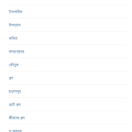
ইসলামিক
উপন্যাস
কবিতা
কাব্যগ্রন্থ
কৌতুক
গল্প
ছড়াসমূহ
ছোট গল্প
জীবনের গল্প
দু:খদায়ক