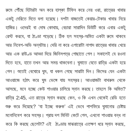
রুমে পৌঁছে হিটারটা অন করে হাল্কা টিফিন করে নেয় ওরা, রাত্রের খাবার
একটু দেরিতে দিতে বলা হয়েছে। দশটা বাজতেই কেয়ার-টেকার খাবার নিয়ে
হাজির। ওদেরই বা দোষ কোথায়, বেচারা সারাদিন ডিউটি করে এবার একটু
রেস্ট করবে, যা ঠাণ্ডা পড়েছে। ঠিক হল সহস্র-অমিত একটা রুমে থাকবে
আর নিবেশ-অভি অন্যটায়। দেরি না করে এগারোটা নাগাদ রাত্রের খাবার খেয়ে
আর এক রাউণ্ড আড্ডা দিয়ে জিনিসপত্র গোছাতে গেল। সকালেই যে রওনা
দিতে হবে, হাতে তখন আর সময় থাকবেনা। ঘুমাতে যেতে রাত্রি একটা হয়ে
গেল। শুতেই বেঘোরে ঘুম, যা ধকল গেছে সারাটা দিন। কিসের যেন একটা
আওয়াজে হঠাৎ করে ঘুম ভেঙ্গে যায় সহস্রর। আওয়াজটা বাথরুম থেকে
আসছে, মনে হচ্ছে কেউ শাওয়ার চালিয়ে স্নান করছে। তাহলে কি অমিত?
রাত্রি 2:45, এত রাত্রে স্নান করছে কেন, ও কি এখন থেকেই রেডি হতে
শুরু করে দিয়েছে? ‘যা ইচ্ছে করুক’ এই ভেবে পাশফিরে ঘুমানোর চেষ্টায়
মনোনিবেশ করে সহস্র। প্রায় দশ মিনিট কেটে গেল, এখনো শাওয়ার বন্ধ না
করে কি করছে ছেলেটা? এই ঠাণ্ডায় মাঝরাত্রে এতক্ষণ ধরে স্নান করছে,