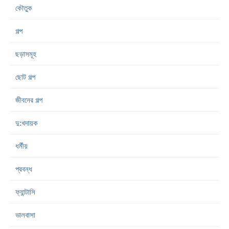
কৌতুক
গল্প
ছড়াসমূহ
ছোট গল্প
জীবনের গল্প
দু:খদায়ক
ধর্মীয়
প্রবন্ধ
ফ্যান্টাসি
ভালবাসা