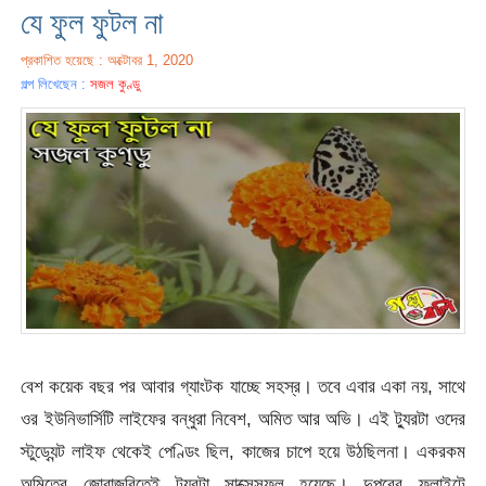
যে ফুল ফুটল না
প্রকাশিত হয়েছে : অক্টোবর 1, 2020
গল্প লিখেছেন :
সজল কুণ্ডু
বেশ কয়েক বছর পর আবার গ্যাংটক যাচ্ছে সহস্র। তবে এবার একা নয়, সাথে
ওর ইউনিভার্সিটি লাইফের বন্ধুরা নিবেশ, অমিত আর অভি। এই ট্যুরটা ওদের
স্টুড্যেন্ট লাইফ থেকেই পেণ্ডিং ছিল, কাজের চাপে হয়ে উঠছিলনা। একরকম
অমিতের জোরাজুরিতেই ট্যুরটা সাক্সেসফুল হয়েছে। দুপুরের ফ্লাইটে