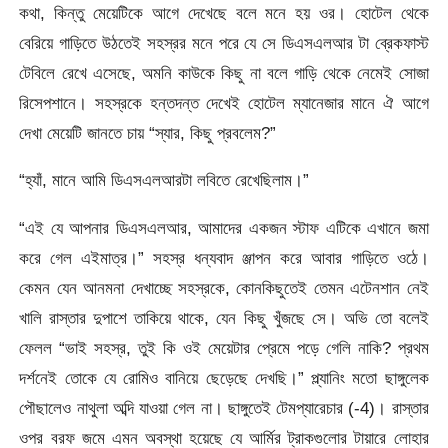
কথা, কিন্তু মেয়েটিকে আগে দেখেছে বলে মনে হয় ওর। হোটেল থেকে
বেরিয়ে গাড়িতে উঠতেই সহস্রর মনে পরে যে সে ডিএসএলআর টা ব্রেকফাস্ট
টেবিলে রেখে এসেছে, অমনি কাউকে কিছু না বলে গাড়ি থেকে নেমেই সোজা
রিসেপশানে। সহস্রকে হন্তদন্ত দেখেই হোটেল ম্যানেজার মানে ঐ আগে
দেখা মেয়েটি জানতে চায় “স্যার, কিছু প্রবলেম?”
“হ্যাঁ, মানে আমি ডিএসএলআরটা লবিতে রেখেছিলাম।”
“এই যে আপনার ডিএসএলআর, আমাদের একজন স্টাফ এটিকে এখানে জমা
করে গেল এইমাত্র।” সহস্র ধন্যবাদ ঞ্জাপন করে আবার গাড়িতে ওঠে।
কেমন যেন আনমনা দেখাচ্ছে সহস্রকে, কোনকিছুতেই তেমন এটেনশান নেই
খালি রাস্তার দুপাশে তাকিয়ে থাকে, যেন কিছু খুঁজছে সে। অভি তো বলেই
ফেলল “ভাই সহস্র, তুই কি ওই মেয়েটার প্রেমে পড়ে গেলি নাকি? প্রথম
দর্শনেই তোকে যে রোমিও বানিয়ে ছেড়েছে দেখছি।” প্ল্যানিং মতো ছাঙ্গুলেক
পৌছালেও নাথুলা অব্দি যাওয়া গেল না। ছাঙ্গুতেই টেমপ্যারেচার (-4)। রাস্তার
ওপর বরফ জমে এমন অবস্থা হয়েছে যে আর্মির ট্রাকগুলোর টায়ারে লোহার