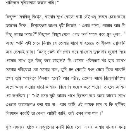
শান্তিতে মুক্তিলাভ করতে পারি।”
কিছুক্ষণ সবকিছু নিঃঝুম, কারোর মুখে কোনো কথা নেই শুধু দুজনে চেয়ে আছে
দুজনের দিকে। নিস্তব্ধতা ভাঙল ধৃতি নিজেই ” এবার বলো, তোমার আর কি
কিছু জানার আছে?” কিছুক্ষণ নিশ্চুপ থেকে এবার অর্ক সাহস করে মুখ খুলল, ”
আচ্ছা আমি এটা মেনে নিলাম যে তোমার সাথে যা হয়েছে তা বীভৎস নোংরামি
আর তেমনই ঘৃণ্য। কিন্তু কেউ যদি জোর করে বা কোন দুর্বলতার সুযোগ নিয়ে
তোমার সাথে ভুল কিছু করে তাহলেই কি তোমার পবিত্রতা নষ্ট হয়ে যাবে?
তোমার পবিত্রতা তো তোমার মনে, তুমি মন থেকেই যখন মেনে নিতে পারোনি
তখন তুমি অপবিত্র কিভাবে হলে? আর শরীর, তোমার সাথে রিলেশনশিপের
আগে অন্য কারোর সাথে আমারও রিলেশন হয়ে থাকতে পারে। তাহলে আমিও
তো অপবিত্র।” “ওই সময় তুমি আমার পাশে ছিলেনা আর অন্য কারোর সাথে
এগুলো আলোচনাও করা যায় না। আর আমি ওই কয়েক মাস যে কি দুর্বিসহ
দিনযাপন করেছি তা কেবল আমিই জানি, তাই ওসব কথা থাক।”
ধৃতি সহস্রর হাতে সানগ্লাসের বক্সটা দিয়ে বলে “এবার আমায় যাওয়ার সময়