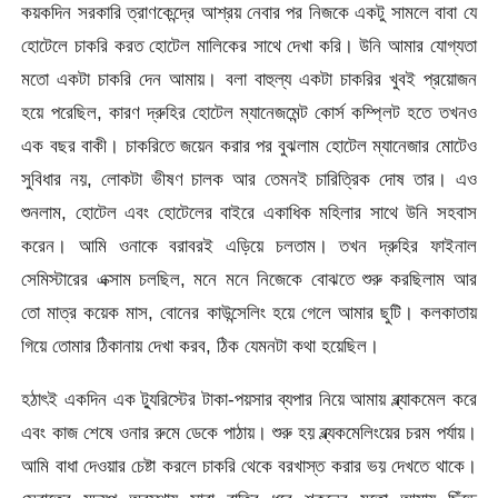
কয়কদিন সরকারি ত্রাণকেন্দ্রে আশ্রয় নেবার পর নিজকে একটু সামলে বাবা যে
হোটেলে চাকরি করত হোটেল মালিকের সাথে দেখা করি। উনি আমার যোগ্যতা
মতো একটা চাকরি দেন আমায়। বলা বাহুল্য একটা চাকরির খুবই প্রয়োজন
হয়ে পরেছিল, কারণ দ্রুহির হোটেল ম্যানেজমেন্ট কোর্স কম্প্লিট হতে তখনও
এক বছর বাকী। চাকরিতে জয়েন করার পর বুঝলাম হোটেল ম্যানেজার মোটেও
সুবিধার নয়, লোকটা ভীষণ চালক আর তেমনই চারিত্রিক দোষ তার। এও
শুনলাম, হোটেল এবং হোটেলের বাইরে একাধিক মহিলার সাথে উনি সহবাস
করেন। আমি ওনাকে বরাবরই এড়িয়ে চলতাম। তখন দ্রুহির ফাইনাল
সেমিস্টারের এক্সাম চলছিল, মনে মনে নিজেকে বোঝতে শুরু করছিলাম আর
তো মাত্র কয়েক মাস, বোনের কাউন্সেলিং হয়ে গেলে আমার ছুটি। কলকাতায়
গিয়ে তোমার ঠিকানায় দেখা করব, ঠিক যেমনটা কথা হয়েছিল।
হঠাৎই একদিন এক ট্যুরিস্টের টাকা-পয়সার ব্যপার নিয়ে আমায় ব্ল্যাকমেল করে
এবং কাজ শেষে ওনার রুমে ডেকে পাঠায়। শুরু হয় ব্ল্যকমেলিংয়ের চরম পর্যায়।
আমি বাধা দেওয়ার চেষ্টা করলে চাকরি থেকে বরখাস্ত করার ভয় দেখতে থাকে।