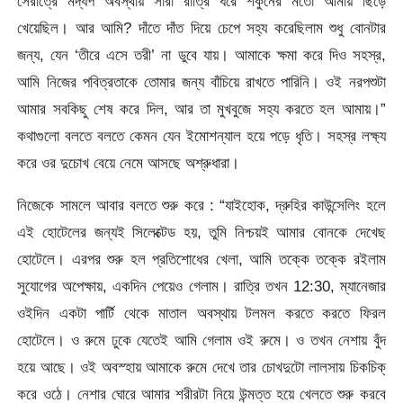
সেরাত্রে মদ্যপ অবস্থায় সারা রাত্রি ধরে শকুনের মতো আমায় ছিঁড়ে
খেয়েছিল। আর আমি? দাঁতে দাঁত দিয়ে চেপে সহ্য করেছিলাম শুধু বোনটার
জন্য, যেন ‘তীরে এসে তরী’ না ডুবে যায়। আমাকে ক্ষমা করে দিও সহস্র,
আমি নিজের পবিত্রতাকে তোমার জন্য বাঁচিয়ে রাখতে পারিনি। ওই নরপশুটা
আমার সবকিছু শেষ করে দিল, আর তা মুখবুজে সহ্য করতে হল আমায়।”
কথাগুলো বলতে বলতে কেমন যেন ইমোশন্যাল হয়ে পড়ে ধৃতি। সহস্র লক্ষ্য
করে ওর দুচোখ বেয়ে নেমে আসছে অশ্রুধারা।
নিজেকে সামলে আবার বলতে শুরু করে : “যাইহোক, দ্রুহির কাউন্সেলিং হলে
এই হোটেলের জন্যই সিলেক্টেড হয়, তুমি নিশ্চয়ই আমার বোনকে দেখেছ
হোটেলে। এরপর শুরু হল প্রতিশোধের খেলা, আমি তক্কে তক্কে রইলাম
সুযোগের অপেক্ষায়, একদিন পেয়েও গেলাম। রাত্রি তখন 12:30, ম্যানেজার
ওইদিন একটা পার্টি থেকে মাতাল অবস্থায় টলমল করতে করতে ফিরল
হোটেলে। ও রুমে ঢুকে যেতেই আমি গেলাম ওই রুমে। ও তখন নেশায় বুঁদ
হয়ে আছে। ওই অবস্হায় আমাকে রুমে দেখে তার চোখদুটো লালসায় চিকচিক্
করে ওঠে। নেশার ঘোরে আমার শরীরটা নিয়ে উন্মত্ত হয়ে খেলতে শুরু করবে