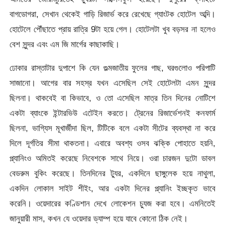
বাগডোগরা, সেখান থেকেই গাড়ি রিজার্ভ করে রেখেছে গ্যাংটক হোটেল অব্দি।
হোটেলে পৌঁছাতে প্রায় রাত্রি 9টা হয়ে গেল। হোটেলটা খুব বড়সর না হলেও
বেশ সুন্দর এবং এম জি মার্গের কাছাকাছি।
ঢোকার রাস্তাটার দুপাশে কি যেন গুল্মজাতীয় ফুলের গাছ, ঘরগুলোও পরিপাটি
সাজানো। আগের বার সহস্র যখন এসেছিল সেই হোটেলটা এমন সুন্দর
ছিলনা। থাকবেই বা কিভাবে, ও তো এসেছিল মাত্র তিন দিনের নোটিশে
একটা ব্যাংকে ইন্টারভিউ এটেইন করতে। ট্রেনের রিজার্ভেশনই কনফার্ম
ছিলনা, ভাগ্যিস মূখার্জীদা ছিল, টিটিকে বলে একটা সীটের ব্যবস্থা না করে
দিলে দূর্গতির সীমা থাকতনা। এবারে অবশ্য ওসব ঝক্কি পোহাতে হয়নি,
প্ল্যানিংও অমিতই করেছে নিবেশকে সাথে নিয়ে। ওরা চারজন দুটো ডাবল
বেডরুম বুকিং করেছে। তিনদিনের ট্যুর, একদিনে ছাঙ্গুলেক হয়ে নাথুলা,
একদিন লোকাল সাইট শীইং, আর একটা দিনের প্ল্যানিং ইচ্ছকৃত ভাবে
করেনি। ওয়েদারের কণ্ডিশান দেখে লোকেশন চ্যুজ করা হবে। এমনিতেই
জানুয়ারী মাস, কখন যে ওয়েদার ড্যাম্প হয়ে যাবে কোনো ঠিক নেই।