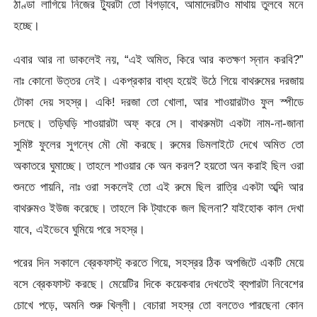
ঠাণ্ডা লাগিয়ে নিজের ট্যুরটা তো বিগড়াবে, আমাদেরটাও মাথায় তুলবে মনে
হচ্ছে।
এবার আর না ডাকলেই নয়, “এই অমিত, কিরে আর কতক্ষণ স্নান করবি?”
নাঃ কোনো উত্তর নেই। একপ্রকার বাধ্য হয়েই উঠে গিয়ে বাথরুমের দরজায়
টোকা দেয় সহস্র। একি! দরজা তো খোলা, আর শাওয়ারটাও ফুল স্পীডে
চলছে। তড়িঘড়ি শাওয়ারটা অফ্ করে সে। বাথরুমটা একটা নাম-না-জানা
সুমিষ্ট ফুলের সুগন্ধে মৌ মৌ করছে। রুমের ডিমলাইটে দেখে অমিত তো
অকাতরে ঘুমাচ্ছে। তাহলে শাওয়ার কে অন করল? হয়তো অন করাই ছিল ওরা
শুনতে পায়নি, নাঃ ওরা সকলেই তো এই রুমে ছিল রাত্রি একটা অব্দি আর
বাথরুমও ইউজ করেছে। তাহলে কি ট্যাংকে জল ছিলনা? যাইহোক কাল দেখা
যাবে, এইভেবে ঘুমিয়ে পরে সহস্র।
পরের দিন সকালে ব্রেকফাস্ট্ করতে গিয়ে, সহস্রর ঠিক অপজিটে একটি মেয়ে
বসে ব্রেকফাস্ট করছে। মেয়েটির দিকে কয়েকবার দেখতেই ব্যপারটা নিবেশের
চোখে পড়ে, অমনি শুরু খিল্লী। বেচারা সহস্র তো বলতেও পারছেনা কোন