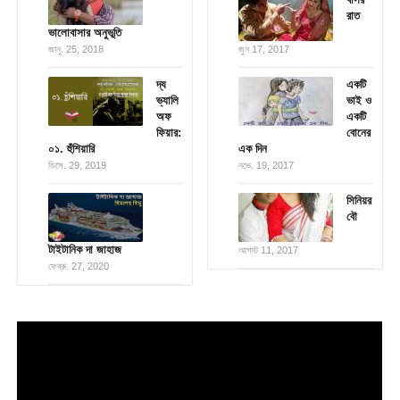
রাত
ভালোবাসার অনুভূতি
জানু. 25, 2018
জুন 17, 2017
দ্য
একটি
ভ্যালি
ভাই ও
অফ
একটি
ফিয়ার:
বোনের
০১. হুঁশিয়ারি
এক দিন
ডিসে. 29, 2019
নভে. 19, 2017
সিনিয়র
বৌ
টাইটানিক দা জাহাজ
আগস্ট 11, 2017
ফেব্রু. 27, 2020