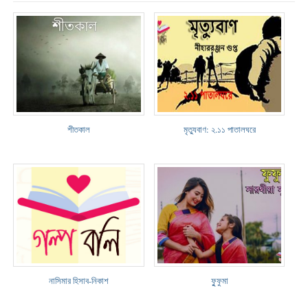
শীতকাল
মৃত্যুবাণ: ২.১১ পাতালঘরে
নাসিমার হিসাব-নিকাশ
ফুুফুমা