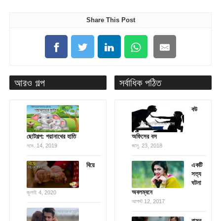
Share This Post
আরও গল্প
সর্বাধিক পঠিত
বউ
ছোটগল্প: গয়ানাথের হাতি
অফিসের বস
নভে. 14, 2019
জানু. 23, 2018
বিয়ে
একটি
সত্য
ঘটনা
অবলম্বনে
জুলাই 4, 2020
আগস্ট 12, 2017
বাসর