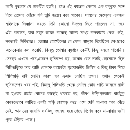
আমি বুঝলাম যে চাকরিটা হয়নি। তাও ওই ব্যাংকে গেলাম এক বন্ধুকে সঙ্গে
নিয়ে তোমার খোঁজে যদি তুমি জয়েন করে থাকো। সামনের ডেস্কের একজন
মহিলাকে জিঞ্জাসা করতে তিনি কোনো উত্তর দিতে পারলেন না, তবে
এটা বললেন, যারা নতুন জয়েন করেছে তাদের মধ্যে কলকাতার কেউ নেই,
সকলেই সিকিমের। তোমার হোস্টেলের যে ফোন নাম্বার দিয়েছিলে সেখানেও
অনেকেবার কল করেছি, কিন্তু তোমার ব্যপারে কেউই কিছু বলতে পারেনি।
সেবছর এখানে প্রচণ্ডরূপে ভূমিকম্প হয়, আমার বোন দ্রুহি হোস্টেলে ছিল
শিলিগুড়িতে আর আমি বোনকে কয়েকটা প্রয়োজনীয় জিনিস ও কিছু টাকা দিতে
শিলিগুড়ি যাই সেদিন কারণ ওর এক্সাম চলছিল তখন। ওখান থেকেই
ভূমিকম্পের খবর পাই, কিন্তু শিলিগুড়ি থেকে সেদিন কোন গাড়ি আসতে রাজী
না হওয়ায় রাতটা বোনের কাছেই থাকতে হয়, ভীষণ উদ্বিগ্নভাবে রাতটুকু
কোনওভাবে কাটিয়ে একটা গাড়ি জোগাড় করে এসে দেখি মা-বাবা আর বেঁচে
নেই, আমাদের ঘরবাড়ি সবকিছু তছনছ হয়ে গেছে বিশেষ করে মা-বাবার ঘরটা
পুরো গুঁড়িয়ে গেছে।