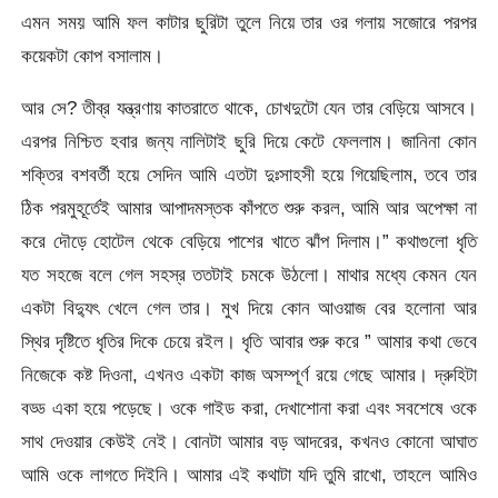
এমন সময় আমি ফল কাটার ছুরিটা তুলে নিয়ে তার ওর গলায় সজোরে পরপর
কয়েকটা কোপ বসালাম।
আর সে? তীব্র যন্ত্রণায় কাতরাতে থাকে, চোখদুটো যেন তার বেড়িয়ে আসবে।
এরপর নিশ্চিত হবার জন্য নালিটাই ছুরি দিয়ে কেটে ফেললাম। জানিনা কোন
শক্তির বশবর্তী হয়ে সেদিন আমি এতটা দুঃসাহসী হয়ে গিয়েছিলাম, তবে তার
ঠিক পরমুহূর্তেই আমার আপাদমস্তক কাঁপতে শুরু করল, আমি আর অপেক্ষা না
করে দৌড়ে হোটেল থেকে বেড়িয়ে পাশের খাতে ঝাঁপ দিলাম।” কথাগুলো ধৃতি
যত সহজে বলে গেল সহস্র ততটাই চমকে উঠলো। মাথার মধ্যে কেমন যেন
একটা বিদ্যুৎ খেলে গেল তার। মুখ দিয়ে কোন আওয়াজ বের হলোনা আর
স্থির দৃষ্টিতে ধৃতির দিকে চেয়ে রইল। ধৃতি আবার শুরু করে ” আমার কথা ভেবে
নিজেকে কষ্ট দিওনা, এখনও একটা কাজ অসম্পূর্ণ রয়ে গেছে আমার। দ্রুহিটা
বড্ড একা হয়ে পড়েছে। ওকে গাইড করা, দেখাশোনা করা এবং সবশেষে ওকে
সাথ দেওয়ার কেউই নেই। বোনটা আমার বড় আদরের, কখনও কোনো আঘাত
আমি ওকে লাগতে দিইনি। আমার এই কথাটা যদি তুমি রাখো, তাহলে আমিও