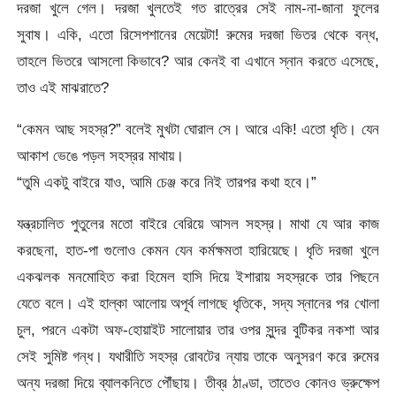
দরজা খুলে গেল। দরজা খুলতেই গত রাত্রের সেই নাম-না-জানা ফুলের
সুবাষ। একি, এতো রিসেপশানের মেয়েটা! রুমের দরজা ভিতর থেকে বন্ধ,
তাহলে ভিতরে আসলো কিভাবে? আর কেনই বা এখানে স্নান করতে এসেছে,
তাও এই মাঝরাতে?
“কেমন আছ সহস্র?” বলেই মুখটা ঘোরাল সে। আরে একি! এতো ধৃতি। যেন
আকাশ ভেঙে পড়ল সহস্রর মাথায়।
“তুমি একটু বাইরে যাও, আমি চেঞ্জ করে নিই তারপর কথা হবে।”
যন্ত্রচালিত পুতুলের মতো বাইরে বেরিয়ে আসল সহস্র। মাথা যে আর কাজ
করছেনা, হাত-পা গুলোও কেমন যেন কর্মক্ষমতা হারিয়েছে। ধৃতি দরজা খুলে
একঝলক মনমোহিত করা হিমেল হাসি দিয়ে ইশারায় সহস্রকে তার পিছনে
যেতে বলে। এই হাল্কা আলোয় অপূর্ব লাগছে ধৃতিকে, সদ্য স্নানের পর খোলা
চুল, পরনে একটা অফ-হোয়াইট সালোয়ার তার ওপর সুন্দর বুটিকর নকশা আর
সেই সুমিষ্ট গন্ধ। যথারীতি সহস্র রোবটের ন্যায় তাকে অনুসরণ করে রুমের
অন্য দরজা দিয়ে ব্যালকনিতে পৌঁছায়। তীব্র ঠাণ্ডা, তাতেও কোনও ভ্রুক্ষেপ