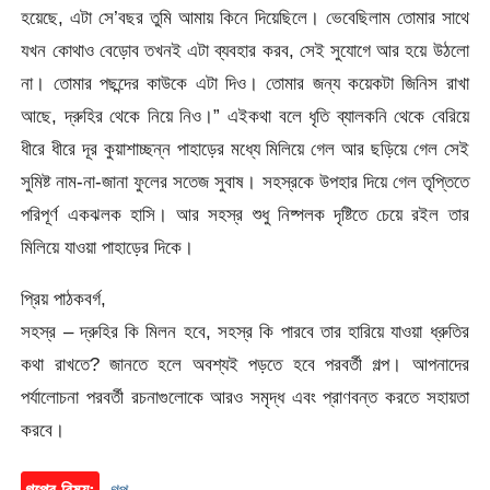
হয়েছে, এটা সে’বছর তুমি আমায় কিনে দিয়েছিলে। ভেবেছিলাম তোমার সাথে
যখন কোথাও বেড়োব তখনই এটা ব্যবহার করব, সেই সুযোগে আর হয়ে উঠলো
না। তোমার পছন্দের কাউকে এটা দিও। তোমার জন্য কয়েকটা জিনিস রাখা
আছে, দ্রুহির থেকে নিয়ে নিও।” এইকথা বলে ধৃতি ব্যালকনি থেকে বেরিয়ে
ধীরে ধীরে দূর কুয়াশাচ্ছন্ন পাহাড়ের মধ্যে মিলিয়ে গেল আর ছড়িয়ে গেল সেই
সুমিষ্ট নাম-না-জানা ফুলের সতেজ সুবাষ। সহস্রকে উপহার দিয়ে গেল তৃপ্তিতে
পরিপূর্ণ একঝলক হাসি। আর সহস্র শুধু নিষ্পলক দৃষ্টিতে চেয়ে রইল তার
মিলিয়ে যাওয়া পাহাড়ের দিকে।
প্রিয় পাঠকবর্গ,
সহস্র – দ্রুহির কি মিলন হবে, সহস্র কি পারবে তার হারিয়ে যাওয়া ধ্রুতির
কথা রাখতে? জানতে হলে অবশ্যই পড়তে হবে পরবর্তী গল্প। আপনাদের
পর্যালোচনা পরবর্তী রচনাগুলোকে আরও সমৃদ্ধ এবং প্রাণবন্ত করতে সহায়তা
করবে।
গল্পের বিষয়:
গল্প