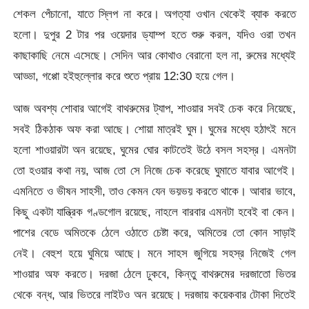
শেকল পেঁচানো, যাতে স্লিপ না করে। অগত্যা ওখান থেকেই ব্যাক করতে
হলো। দুপুর 2 টার পর ওয়েদার ড্যাম্প হতে শুরু করল, যদিও ওরা তখন
কাছাকাছি নেমে এসেছে। সেদিন আর কোথাও বেরানো হল না, রুমের মধ্যেই
আড্ডা, গপ্পো হইহুল্লোর করে শুতে প্রায় 12:30 হয়ে গেল।
আজ অবশ্য শোবার আগেই বাথরুমের ট্যাপ, শাওয়ার সবই চেক করে নিয়েছে,
সবই ঠিকঠাক অফ করা আছে। শোয়া মাত্রই ঘুম। ঘুমের মধ্যে হঠাৎই মনে
হলো শাওয়ারটা অন রয়েছে, ঘুমের ঘোর কাটতেই উঠে বসল সহস্র। এমনটা
তো হওয়ার কথা নয়, আজ তো সে নিজে চেক করেছে ঘুমাতে যাবার আগেই।
এমনিতে ও ভীষন সাহসী, তাও কেমন যেন ভয়ভয় করতে থাকে। আবার ভাবে,
কিছু একটা যান্ত্রিক গণ্ডগোল রয়েছে, নাহলে বারবার এমনটা হবেই বা কেন।
পাশের বেডে অমিতকে ঠেলে ওঠাতে চেষ্টা করে, অমিতের তো কোন সাড়াই
নেই। বেহুশ হয়ে ঘুমিয়ে আছে। মনে সাহস জুগিয়ে সহস্র নিজেই গেল
শাওয়ার অফ করতে। দরজা ঠেলে ঢুকবে, কিন্তু বাথরুমের দরজাতো ভিতর
থেকে বন্ধ, আর ভিতরে লাইটও অন রয়েছে। দরজায় কয়েকবার টোকা দিতেই