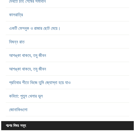
দেখতে চাই শেষের সমাধান
কালরাত্রি
একটি ফেসবুক ও রাজার ছোট মেয়ে।
বিষন্ন রাত
আশঙ্কা থাকবে, তবু জীবন
আশঙ্কা থাকবে, তবু জীবন
প্রতিবার শীতে ভিজে তুমি জ্যোস্না হয়ে যাও
কবিতা: পুতুল খেলার ভুল
জোনাকিগুলো
গল্পের বিষয় সমূহ