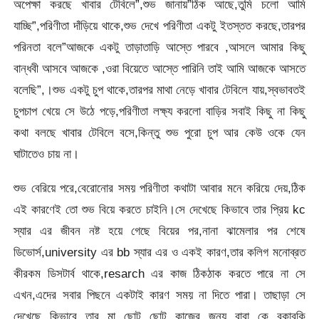
অপেক্ষা করছে খাবার টেবিলে”,শুভ জানায়”ঠিক আছে,তুমি চলো আমি
যাচ্ছি”,পরিণীতা দাঁড়িয়ে থাকে,শুভ দেখে পরিণীতা একটু ইতস্তত করছে,তারপর
পরিনতা বলে”আজকে একটু তাড়াতাড়ি আস্তে পারবে ,আসলে আমার কিছু
বান্ধবী আসবে আজকে ,ওরা বিয়েতে আস্তে পারিনি তাই আমি আজকে আসতে
বলেছি”,।শুভ একটু চুপ থাকে,তারপর মাথা নেড়ে খাবার টেবিলে যায়,স্বভাবতই
চুপচাপ খেয়ে সে উঠে পড়ে,পরিণীতা লক্ষ্য করলো বাড়ির সবাই কিছু না কিছু
কথা বলছে খাবার টেবিলে বসে,কিন্তু শুভ পুরো চুপ আর কেউ ওকে যেন
ঘাটাতেও চায় না।
শুভ বেরিয়ে পরে,বেরোনোর সময় পরিণীতা কথাটা আবার মনে করিয়ে দেয়,ঠিক
এই কারণেই তো শুভ বিয়ে করতে চাইনি।সে দেখেছে কিভাবে তার প্রিয় kc
স্যার এর জীবন নষ্ট হয়ে গেছে বিয়ের পর,নানা ঝামেলার পর শেষে
ডিভোর্স,university এর bb স্যার এর ও একই কারণ,তার কলিগ মনোব্রত
কীরকম ডিসটার্ব থাকে,resarch এর কাজ ঠিকঠাক করতে পারে না সে
এখন,এদের সবার পিছনে একটাই কারণ সময় না দিতে পারা। তাছাড়া সে
দেখেছে কিভাবে তার মা ছোট ছোট কাজের জন্য বাবা কে বকাবকি