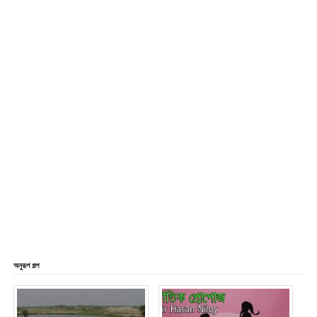
অনুরূপ গল্প