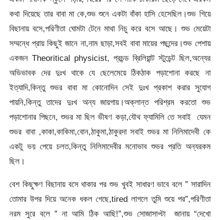
কথা দিয়েছে তার বাবা মা কে,শুভ শুনে একটা বাঁকা হাসি হেসেছিল।শুভ গিয়ে
বিছানায় বসে,পরিণীতা ঘোমটা টেনে মাথা নিচু করে বসে আছে। শুভ মেয়েটা
সম্মন্ধে প্রায় কিছুই জানে না,নাম ছাড়া,সবই বাবা মায়ের পছন্দের।শুভ পেশায়
একজন Theoritical physicist, প্রচন্ড ব্রিলিয়ান্ট স্টুডেন্ট ছিল,অন্যের
অভিভাবক দের দুঃখ থাকে যে ছেলেমেয়ে ঠিকঠাক পড়াশোনা করছে না
ইত্যাদি,কিন্তু শুভর বাবা মা কোনোদিন সেই দুঃখ প্রকাশ করার সুযোগ
পায়নি,কিন্তু তাদের দুঃখ অন্য জায়গায়।অক্লান্ত পরিশ্রম করতো শুভ
পড়াশোনার পিছনে, শুভর মা ছিল ভীষণ কড়া,যৌথ ফ্যামিলি তে সবাই যেমন
শুভর বাবা ,কাকা,কাকিমা,বোন,ঠাকুমা,ঠাকুরদা সবাই শুভর মা নিলিমাদেবী কে
একটু ভয় পেয়ে চলত,কিন্তু নিলিমাদেবীর মনোভাব শুভর প্রতি অন্যরকম
ছিল।
বেশ কিছুক্ষণ বিছানায় বসে থাকার পর শুভ খুবই সাধারণ ভাবে বলে ” সারাদিন
তোমার উপর দিয়ে অনেক ধকল গেছে,tired লাগলে তুমি শুয়ে পর”,পরিণীতা
নরম সুরে বলে ” না আমি ঠিক আছি!”,শুভ সোজাসাপ্টা জানায় “দেখো