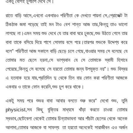
একটু বেশিই চুপচাপ দেখে সে।
রাতে বাড়ি আসে,এখনো একবারও পরিণীতা কে দেখতে পায়না সে,প্রোজেক্ট টা
ঠিকঠাক জমা পড়েছে তাই মন টাও বেশ শান্ত আজ তার,কিন্তু তাও ভালো
লাগছে না।এমন সময় শুভ দেখে যে তার বাবা ঘরে ঢুকছে,শুভ উঠতে গেলে তার
বাবা তাকে বসিয়ে দিয়ে পাশে সোফায় বসে পরে।তারপর শুভকে উদ্দেশ্য করে
বলে” পরিণীতা আজ সকালে বাড়ি ছেড়ে চলে গেছে,যাওয়ার সময় সে বলেছে যে
তোমার মত ছেলে হয়না,সে ভাগ্যবান যে সে তোমাকে স্বামী হিসাবে
পেয়েছে,কিন্তু সে বলেছে সে হয়তো তোমার জন্য উপযুক্ত নয়”। শুভ বিস্বয়
এ হতবাক হয়ে যায়,প্রতিদিন দু থেকে তিন বার ফোন করা পরিণীতা আজকে
একবার ও তাকে ফোন করেনি,শুভ চুপ করে থাকে।
একটু সময় পরে শুভর বাবা আবার বলতে শুরু করে” দেখো শুভ, তুমি
physicist,সব কিছু যুক্তির মাধ্যমে খাঁড়া করতে চাওয়া তোমার
স্বভাব,ছোটবেলা থেকেই তোমার চিন্তাভাবনা আর পাঁচটা ছেলের থেকে অনেক
আলাদা,তোমার আজকে যা সাফল্য তা হয়তো অনেকেই সারাজীবন এও অর্জন