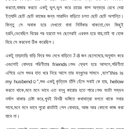
করতো,বাজার করতে একটু ভুল,ভুল করে চায়ের কাপ অন্যত্র রেখে দেয়া
ইত্যাদি ছোট ছোট কাজের জন্য সারাদিন বাড়িতে চলত ছোট ছোট অশান্তি।
কিন্তু সে অবাক হয়ে দেখতো বাবা নির্বিকার থাকতো,যেন কিছুই
হয়নি,ভেবেছিল বিয়ের পর হয়তো সব ছেলেরাই এরকম হয়ে যায়,তাই যা হোক
বিয়ে সে করবেনা ঠিক করেছিল।
একটু তাড়াতড়ি বাড়ি ফিরে শুভ দেখে বাড়িতে 7-8 জন ছেলেমেয়ে,অনুমান করে
এগুলোই বোদহয় পরিণীতার friends।শুভ ফ্রেশ হয়ে আসলে,পরিণীতা
এগিয়ে এসে শুভর হাত ধরে নিয়ে আসে তার বন্ধুদের সামনে ,বলে”this is
my husbend☺️”,শুভ একটু কৃত্তিম হাঁসি হেঁসে সবাই কে হায়, hellow
করতে থাকে,মনে মনে ভাবে এত বন্ধু কারোর হতে পারে।শুভ যতটা সম্ভব
নর্মাল থাকার চেষ্টা করে,খুবই বিনয়ী ভঙ্গিতে কথাবাত্রা বলতে থাকে সবার
সাথে,মনে মনে ভাবে পুরো রাতটাই গেল বোধহয়, আজ আর কোনো কাজ করা
যাবে না।