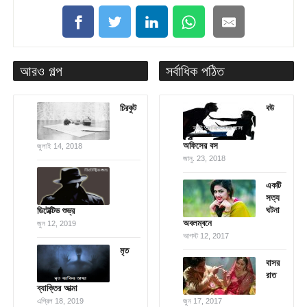
আরও গল্প
সর্বাধিক পঠিত
চিরকুট
বউ
অফিসের বস
জুলাই 14, 2018
জানু. 23, 2018
একটি
সত্য
ঘটনা
ডিটেক্টিভ শুভ্র
অবলম্বনে
জুন 12, 2019
আগস্ট 12, 2017
মৃত
বাসর
রাত
ব্যাক্তির আত্মা
এপ্রিল 18, 2019
জুন 17, 2017