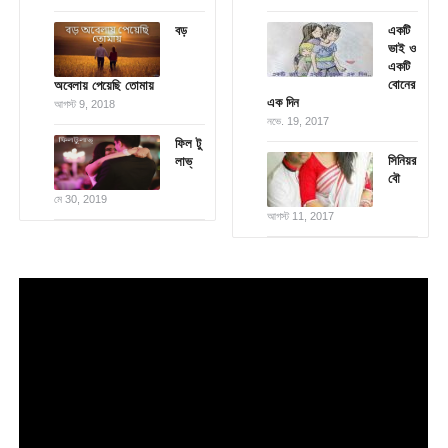
বড়
একটি
ভাই ও
একটি
বোনের
অবেলায় পেয়েছি তোমায়
এক দিন
আগস্ট 9, 2018
নভে. 19, 2017
ফিল টু
সিনিয়র
লাভ্
বৌ
মে 30, 2019
আগস্ট 11, 2017