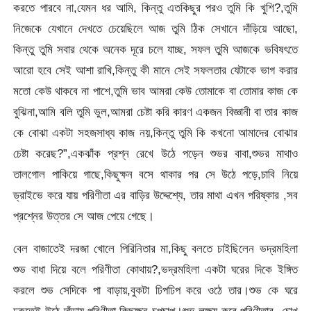
করতে পারবে না,যেমন ধর আমি, কিন্তু এতকিছুর পরও তুমি কি খুশি?,তুমি
নিজেকে যেখানে দেখতে চেয়েছিলে আজ তুমি ঠিক সেখানে দাঁড়িয়ে আছো,
কিন্তু তুমি সবার থেকে অনেক দূরে চলে যাচ্ছ, সফল তুমি আজকে ভবিষৎতে
আরো হবে সেই আশা রাখি,কিন্তু কী মানে সেই সফলতার যেটাকে ভাগ করার
মতো কেউ থাকবে না পাশে,তুমি ভাব আমরা কেউ তোমাকে বা তোমার কাজ কে
বুঝিনা,আমি বলি তুমি ভুল,আমরা চেষ্টা করি কারণ একজন বিজ্ঞানী বা তার কাজ
কে বোঝা একটা সহজসাধ্য কাজ নয়,কিন্তু তুমি কি কখনো আমাদের বোঝার
চেষ্টা করেছ?”,একঝাঁক প্রশ্ন রেখে উঠে পড়েন শুভর বাবা,শুভর মাথাও
তালগোল পাকিয়ে গাছে,কিছুক্ষন বসে থাকার পর সে উঠে পড়ে,চাবি নিয়ে
ড্রাইভে করে যায় পরিণীতা এর বাড়ির উদ্দেশ্যে, তার মাথা এখন পরিষ্কার ,সব
প্রশ্নের উত্তর সে আজ পেয়ে গেছে।
বেল বাজাতেই দরজা খোলে পিরিনিতার মা,কিছু বলতে চাইছিলেন ভদ্রমহিলা
শুভ বাধা দিয়ে বলে পরিণীতা কোথায়?,ভদ্রমহিলা একটা ঘরের দিকে ইঙ্গিত
করলে শুভ সেদিকে পা বাড়ায়,বুকটা ঢিপঢিপ করে ওঠে তার।শুভ কে ঘরে