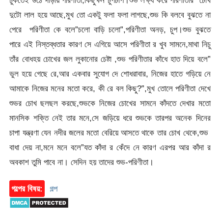
ঢুকতেই উঠে দাঁড়ায় পরিণীতা,কিছুক্ষন চুপচাপ।শুভ লক্ষ্য করে পরিণীতার চোখ
দুটো লাল হয়ে আছে,মুখ তো একটু ফলা ফলা লাগছে,শুভ কি বলবে বুঝতে না
পেরে পরিণীতা কে বলে”চলো বাড়ি চলো”,পরিণীতা অনড়, চুপ।শুভ বুঝতে
পারে এই নিস্তব্ধতার কারণ সে এগিয়ে আসে পরিণীতা র খুব সামনে,মাথা নিচু
তাঁর বোধহয় চোখের জল লুকানোর চেষ্টা ,শুভ পরিণীতার কাঁধে হাত দিয়ে বলে”
ভুল হয়ে গেছে রে,আর একবার সুযোগ দে শোধরাবার, নিজের হাতে গড়িয়ে নে
আমাকে নিজের মনের মতো করে, কী রে বল কিছু?”,মুখ তোলে পরিণীতা দেখে
শুভর চোখ ছলছল করছে,শুভকে নিজের চোখের সামনে কাঁদতে দেখার মতো
মানসিক শক্তি নেই তার মনে,সে জড়িয়ে ধরে শুভকে তারপর অনেক দিনের
চাপা যন্ত্রণা যেন নদীর জলের মতো বেরিয়ে আসতে থাকে তার চোখ থেকে,শুভ
বাধা দেয় না,মনে মনে বলে”যত কাঁদা র কেঁদে নে কারণ এরপর আর কাঁদা র
অবকাশ তুমি পাবে না। সেদিন হয় তাদের শুভ-পরিণীতা।
গল্পের বিষয়:
গল্প