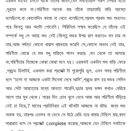
এরকম ভাবেই চলতে থাকে তাদের জীবন,যেন সমান্তরাল সরল লেখার মতো
,দূরত্ব কমে না।পরিণীতা অনেক বার তাঁকে তাড়াতাড়ি বাড়ি আস্তে
বলেছিলো,বা কোনোদিন কাজে না যেতে বলেছিলো,প্রথম প্রথম শুভ শুনলেও
পরে কিন্তু আর অতটা শোনেনি। পিরিনিতা লক্ষ্য করেছিল যে তাঁদের এই
সম্পর্কে শুধু সে আছে শুভ নেই।কিন্তু শুভর উপর রাগ করতেও মন চায় না
তার,আজ পর্যন্ত কোনো খারাপ ব্যাবহার করেনি সে,কোনো অভাব নেই তার,
পরিণীতা বোঝে যে শুভ শুধু দায়িত্ব পালন করছে ,মন থেকে তা আসছে
না,পরিণীতার নিজেকে বোঝা বোঝা মনে হয়। এরকমই একদিন শুভ বাড়ি ফেরে
,প্রচন্ড ডিসটার্ব, একমাস করা প্রজেক্ট টা পুরোপুরি ভুল, এমন সময় পরিণীতা
বলে “চলো না আজকে একটা সিনেমা দেখে আসি”,প্রচন্ড রাগ হয় শুভর সেদিন
আর সেটা আয়ত্তের মধ্যে আনতে পারেনি,দুচার হৃদয় ভঙ্গন কথাও বেরিয়ে
আসে তার মুখ থেকে। পরের দিন চোখ খুলে দেখে আজ আর পরিণীতা দাঁড়িয়ে
নেই চা নিয়ে,7 মাসের প্রতিনিয়ত এই ঘটনাটা আজকে না ঘটার জন্য শুভ
অবাক হয়, তারপর এতসব না ভেবে সে উঠে রেডি হয়ে খাবার টেবিলে যায়,কাল
সারারাত বসে সে প্রজেক্ট complete করেছে,আজকে যেন টেবিলে সবাইকে