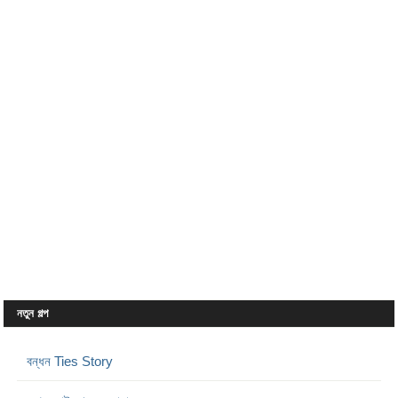
নতুন গল্প
বন্ধন Ties Story