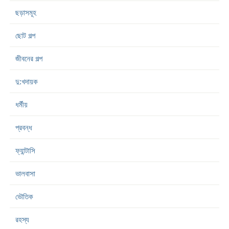
ছড়াসমূহ
ছোট গল্প
জীবনের গল্প
দু:খদায়ক
ধর্মীয়
প্রবন্ধ
ফ্যান্টাসি
ভালবাসা
ভৌতিক
রহস্য