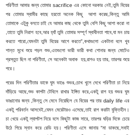
পরিণীতা আমার জন্য তোমার sacrifice এর কোনো দরকার নেই,তুমি বিয়ের
পর তোমার স্বামীর কাছে হয়তো অনেক কিছু আশা করেছ,কিন্তু আমি
তোমাকে এটুকু বলতে চাই যে আমার কাছ থেকে তুমি বেশি কিছু আশা করো না
,তাতে তুমি নিরাশ হবে,আর হ্যাঁ তুমি তোমার সম্পূর্ণ স্বাধীনতা পাবে,যা মন চায়
করতে পারো,যেমনটা তুমি বিয়ের আগে করতে”,কথাগুলো একটানা বলে খুব
শান্ত মুখে শুয়ে পড়ল শুভ,এতগুলো ভারী ভারী কথা শোনার জন্য মোটেও
প্রস্তুত ছিল না পরিণীতা, সে অনেকটা অবাক হয়,রাগও হয় তার, তারপর শুয়ে
পরে।
পরের দিন পরিণীতার ডাকে ঘুম ভাঙে শুভর,চোখ খুলে দেখে পরিণীতা চা নিয়ে
দাঁড়িয়ে আছে,শুভ কাপটা টেবিলে রাখার ইঙ্গিত করে,একটু রাগ হয় শুভর ঘুম
ভাঙানোর জন্য ,কিন্তু সে মেনে নিয়েছিল যে বিয়ের পর তার daily life এর
একটু পরিবর্তন আসবেই,যেমন মেয়েটারও এসেছে,তাই রাগ করাটা যুক্তিহীন।
চা খেয়ে একটু ল্যাপটপ নিয়ে বসে কিছুটা কাজ সারে, তারপর ঘড়ির দিকে চেয়ে
উঠে গিয়ে স্নান করে রেডি হয়। পরিণীতা এসে জানায় “মা ডাকছে,সবাই