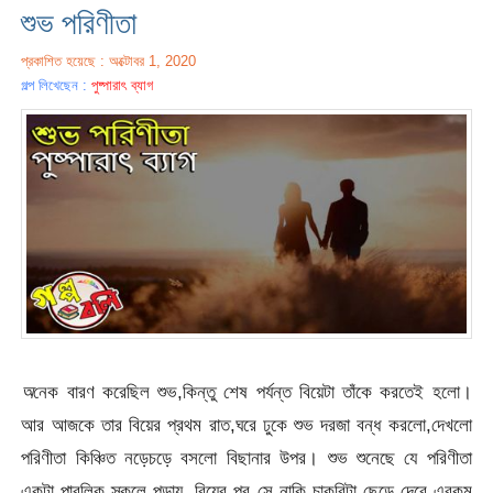
শুভ পরিণীতা
প্রকাশিত হয়েছে : অক্টোবর 1, 2020
গল্প লিখেছেন :
পুষ্পারাৎ ব্যাগ
অ
নেক বারণ করেছিল শুভ,কিন্তু শেষ পর্যন্ত বিয়েটা তাঁকে করতেই হলো।
আর আজকে তার বিয়ের প্রথম রাত,ঘরে ঢুকে শুভ দরজা বন্ধ করলো,দেখলো
পরিণীতা কিঞ্চিত নড়েচড়ে বসলো বিছানার উপর। শুভ শুনেছে যে পরিণীতা
একটা পাবলিক স্কুলে পড়ায়, বিয়ের পর সে নাকি চাকরিটা ছেড়ে দেবে এরকম