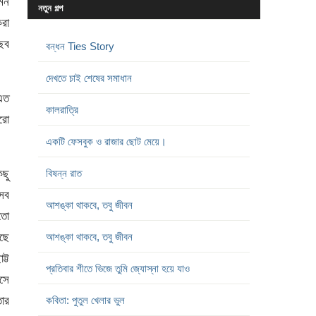
রমন
নতুন গল্প
রা
ঁছব
বন্ধন Ties Story
দেখতে চাই শেষের সমাধান
 এত
কালরাত্রি
আরো
একটি ফেসবুক ও রাজার ছোট মেয়ে।
িছু
বিষন্ন রাত
এসব
আশঙ্কা থাকবে, তবু জীবন
তো
ঁছে
আশঙ্কা থাকবে, তবু জীবন
ট্ট
প্রতিবার শীতে ভিজে তুমি জ্যোস্না হয়ে যাও
সে
তার
কবিতা: পুতুল খেলার ভুল