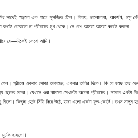
ির সাথেই পড়লো এক গালে সুসজ্জিত টোল। বিস্ময়, ভালোলাগা, আকর্ষণ, চক্ষু কে
কোনো কথাই বেরোলো না প্রীতমের মুখ থেকে। সে বেশ আমতা আমতা করেই বললো,
েখাবে সে—দিকেই চলবো আমি।
ে গেল। প্রীতম একবার সোজা তাকাচ্ছে, একবার তানির দিকে। কি যে হচ্ছে তার ভ
াধ্য ছেলের মতো। যেখানে ওরা নামলো সেখানটা অচেনা প্রীতমের। সামনে একটা বি
ছু নিলো। কিছুটা হেটে সিঁড়ি দিয়ে উঠে, তারা এলো একটা ফুড-কোর্টে। তখন মালুম 
ে মুচকি হাসলো।