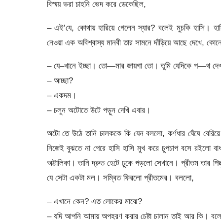
বিস্ময় ভরা চাহনি ভেদ করে ডেকেছিল,
– এই’যে, কোথায় হারিয়ে গেলেন স্যার? বলেই মুচকি হাসি। হাস
নেওয়া এক অবিশ্বাস্য মানবী তার সামনে দাঁড়িয়ে আছে দেখে, 
– যে–খানে ইচ্ছা। তো—মার জায়গা তো। তুমি যেদিকে প—থ দ
– আচ্ছা?
– একদম।
– চলুন অটোতে উটে পড়ুন দেখি এবার।
অটো তে উঠে তানি চালককে কি যেন বললো, কর্ণধার ঘেঁষে বেরিয়
নিজেই বুঝতে না পেরে হাসি হাসি মুখ করে চুপচাপ বসে রইলো ব
অট্টালিকা। তানি দ্রুত হেটে ঢুকে পড়লো সেখানে। প্রীতম তার পি
যে সেটা একটা মল। সম্বিত ফিরলো প্রীতমের। বললো,
– এখানে কেন? এত লোকের মাঝে?
– যদি আপনি আমায় অপহরণ করার চেষ্টা চালান তাই আর কি। বল