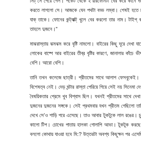
সিট্ সে পেয়ে গেল। পকেট থেকে ই’য়ারফোনটা বের করে কানে গু
করতে লাগলো সে। আজকে যেন পথটা বড্ড লম্বা। শেষই হতে চ
যাক্ তাকে। ফোনের কন্ট‍্যাক্ট্ খুলে বের করলো তার নাম। ট
তাহলে দুজনে।”
মাঝরাস্তায় ঝমঝম করে বৃষ্টি নামলো। বাইরের কিছু দূরে দেখা 
লোকের বাষ্পে আর বাইরের তীব্র বৃষ্টির কারণে, জানালার কাঁচে 
বেশি। আরো বেশি।
তানি তখন কলেজে ছাত্রী। প্রীতমের সাথে আলাপ ফেসবুকেই। আর
বিশেষত্ব নেই। দেড় ঘন্টার রাস্তা পেরিয়ে গিয়ে সেই নয় সিনেমা 
বৈষয়িকতার প্রেমে খুব বিশ্বাস ছিল। যখনই প্রীতমের সাথে 
দুজনের দুজনের সঙ্গকে। সেই প্রথমবার যখন প্রীতম গেছিলো তানি
দেখে সে’ও শাড়ি পরে এসেছে। তাও আবার টুকটুকে লাল রঙের। চুলটা
কালো টিপ। চোখের পাতায় হালকা গোলাপি আভা। টুকটুক করছে
বললো কোথায় যাওয়া হবে মি:? উত্তরটা অবশ্য কিছুক্ষন পর এসেছ