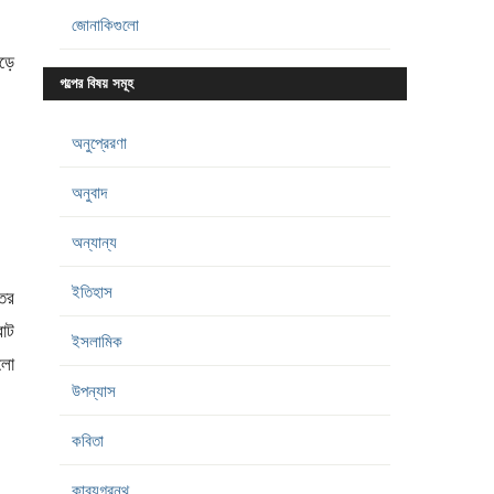
জোনাকিগুলো
ঁড়ে
গল্পের বিষয় সমূহ
অনুপ্রেরণা
অনুবাদ
অন্যান্য
ইতিহাস
েতর
রাট
ইসলামিক
হলো
উপন্যাস
কবিতা
কাব্যগ্রন্থ