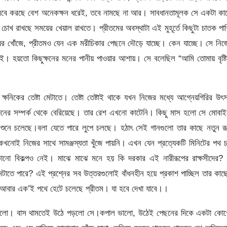
ে নামবে করছে বেশ অনেকক্ষন ধরেই, তবে নামছে না আর। সাবধানতামূলক সে একটা ক
চোখ রাখছে সময়ের খেয়াল রাখতে। প্রীতমের অবস্থাটা এই মুহূর্তে কিছুটা চাতক পা
ীয়র খোঁজে, প্রীতমও যেন এক মরীচিকার পেছনে দৌড়ে যাচ্ছে। কেন যাচ্ছে। সে নি
াই। হয়তো কিছুক্ষনের মনের পানীয় পাওয়ার আশায়। সে বলেছিল “আমি তোমায় বৃষ্ট
ষনিকের তেষ্টা মেটাতে। তেষ্টা তেষ্টাই থাকে যখন নিজের মধ্যে আগ্নেয়গিরির উ
ুদিনের সম্পর্ক থেকে বেরিয়েছে। তার রেশ এখনো কাটেনি। কিছু মাস হলো সে মোবা
 শুনে চলেছে।বলা যেতে পারে লুপে চলছে। হঠাৎ সেই গানগুলো তার কাছে নতুন র
খনোই নিজের সাথে সামঞ্জস্যতা খুঁজে পায়নি। এখন যেন প্রত্যেকটি মিনিটের পথ 
োনো বিকল্পও নেই। মাঝে মাঝে মনে হয় কি দরকার এই নারীরূপের রাক্ষসীদের? 
েটাতে পারে? এই প্রশ্নের সব উত্তরগুলোই বাঁধনহীন হয়ে প্রকাশ পাচ্ছিল তার কা
 আবার এক’ই পথে হেটে চলেছে প্রীতম। যা হবে দেখা যাবে।।
তি হলো। বাস থামতেই উঠে পড়লো সে।কপাল ভালো, উঠেই পেছনের দিকে একটা কোণ