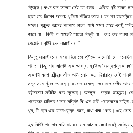
স্ট্যান্ডে। কখন বাস আসবে সেই অপেক্ষায়। এদিকে বৃষ্টি নামব
ছাতা তার জিন্সের পকেটে ঝুলিয়ে দাঁড়িয়ে আছে। ঘন ঘন হাতঘড়িতে 
মতো। প্রচন্ড গরমের দাবদাহে চাতক পাখি যেমন ঘোরে একটু পান
জানে না। কি’ই বা পাচ্ছে? হয়তো কিছুই না। তাও তার যাওয়া চ
পেয়েছি। বৃষ্টিই দেব সারাজীবন।”
কিন্তু সারাজীবনের সময় নিয়ে তো প্রীতম আসেনি! সে এসেছিল ক্
প্রীতম কিছু মাস আগেই এক আবদ্ধ, স্ব’ইচ্ছাবিরুদ্ধতামূলক বহ
একশটা মতো রবীন্দ্রসংগীত ডাউনলোড করে দিবারাত্র সেই গানই
নতুন মানে খুঁজে পেয়েছে। আগেও শুনেছে, তবে এত গভীর ভাবে ক
রবীন্দ্রনাথ সমীচীন করে তুলেছে। অদ্ভুত। বড়োই অদ্ভুত। ক
প্রয়োজন চাহিদার? আর সত্যিই কি এক নারী প্রাক্তনের চাহিদা ম
ধুস্, কি হবে এত আকাশকুসুম ভেবে, মাথা খারাপ করে। এই ভেবে
২০ মিনিট পর তার বাড়ি যাওয়ার বাস আসছে দেখে একটু স্বস্