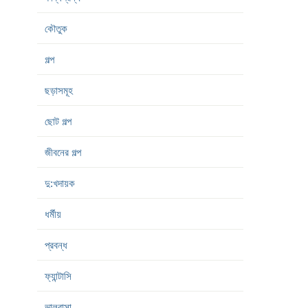
কৌতুক
গল্প
ছড়াসমূহ
ছোট গল্প
জীবনের গল্প
দু:খদায়ক
ধর্মীয়
প্রবন্ধ
ফ্যান্টাসি
ভালবাসা