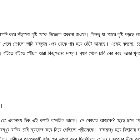
ি করে দাঁড়ালো বৃষ্টি থেকে নিজেকে শুকনো রাখতে। কিন্তু যা জোরে বৃষ্টি পড়ছে ত
মে গেলে দেখলো তানি রাস্তার ওপর থেকে পার হয়ে হেঁটে আসছে। এসেই বললো, চ
হাঁটতে হাঁটতে পৌঁছল তারা কিছুক্ষনের মধ্যে। ব্যাগ থেকে চাবি বের করে দরজা খু
ি।
। সে’ও তো একসময় ঠিক এই কথাই বলেছিল তাকে। সে কোথায় আজকে? ছেড়ে চলে গে
্ধুর বাড়ির চাবি ম্যানেজ করে নিয়ে গেছিলো প্রীতমকে। বাকরুদ্ধ হয়ে বিছানায় 
রেছিল। শরীরের প্রত্যেকটি ভাঁজ খুব ভালো করে চিনেছিলো সেদিন। স্তনের নীচে ক