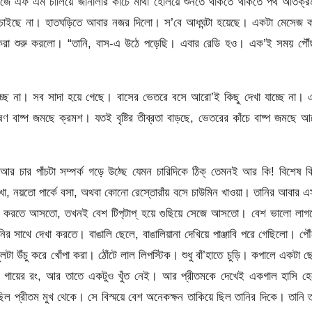
ঁজে এফ এম চালিয়ে জানালার কাঁচে মাথা হেলিয়ে শুনতে থাকতে থাকতে পথ অতিক্
াইছে না। হাতঘড়িতে আবার নজর দিলো। স’বে আধঘন্টা হয়েছে। একটা মেসেজ ক
াইপ্ করা শুরু করলো। “তানি, বাস-এ উঠে পড়েছি। এবার রেডি হও। এক’ই সময় পৌ
যাচ্ছে না। সব সাদা হয়ে গেছে। বাসের ভেতরে বসে আরো’ই কিছু দেখা যাচ্ছে না।
ভীষণ বাষ্প জমছে ক্রমশ। যতই বৃষ্টির তীব্রতা বাড়ছে, ভেতরের কাঁচে বাষ্প জমছে 
 চার পাঁচটা সম্পর্ক গড়ে উঠ্ছে যেমন চারিদিকে ঠিক্ তেমনই আর কি! বিশেষ ক
দেখা, নয়তো পার্কে বসা, অথবা কোনো রেস্তোরাঁয় বসে চাউমিন খাওয়া। তানির আবার 
দেখা করতে আসতো, তখনই বেশ টিপ‌্টাপ্ হয়ে গুছিয়ে সেজে আসতো। বেশ ভালো লাগ
র সাথে দেখা করতে। বাঙালি ছেলে, বাঙালিয়ানা দেখিয়ে পাঞ্জাবি পরে গেছিলো। পৌ
 উঁচু করে খোঁপা করা। ঠোঁটে লাল লিপস্টিক। শুধু বাঁ’হাতে চুড়ি। কপালে একটা ছো
 গায়ের রং, আর তাতে একটুও খুঁত নেই। আর প্রীতমকে দেখেই একগাল হাসি হে
িল প্রীতম মুখ থেকে। সে বিস্ময়ে বেশ অনেকক্ষন তাকিয়ে ছিল তানির দিকে। তানি 