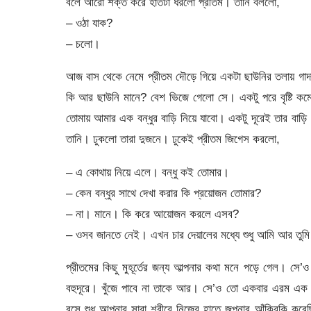
বলে আরো শক্ত করে হাতটা ধরলো প্রীতম। তানি বললো,
– ওঠা যাক?
– চলো।
আজ বাস থেকে নেমে প্রীতম দৌড়ে গিয়ে একটা ছাউনির তলায় গাদাগাদ
কি আর ছাউনি মানে? বেশ ভিজে গেলো সে। একটু পরে বৃষ্টি ক
তোমায় আমার এক বন্ধুর বাড়ি নিয়ে যাবো। একটু দূরেই তার বাড়ি। 
তানি। ঢুকলো তারা দুজনে। ঢুকেই প্রীতম জিগেস করলো,
– এ কোথায় নিয়ে এলে। বন্ধু কই তোমার।
– কেন বন্ধুর সাথে দেখা করার কি প্রয়োজন তোমার?
– না। মানে। কি করে আয়োজন করলে এসব?
– ওসব জানতে নেই। এখন চার দেয়ালের মধ্যে শুধু আমি আর তুম
প্রীতমের কিছু মুহূর্তের জন্য আল্পনার কথা মনে পড়ে গেল
বহুদূরে। খুঁজে পাবে না তাকে আর। সে’ও তো একবার এরম এক বন
বসে শুধু আল্পনার সারা শরীরে নিজের হাতে জল্পনার আঁকিবুকি ক