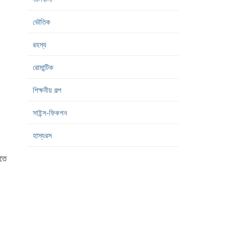
ভৌতিক
রহস্য
রোমান্টিক
শিক্ষনীয় গল্প
সাইন্স-ফিকশন
হাস্যরস
সতে