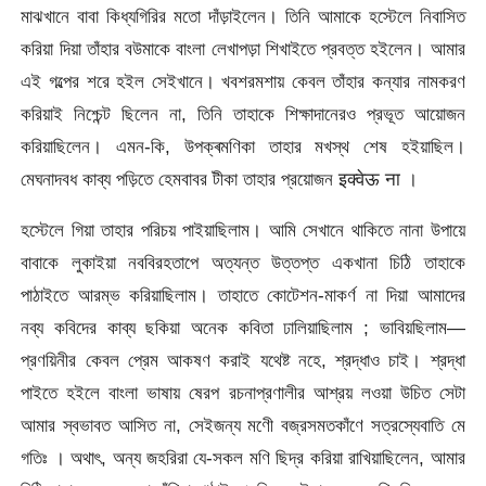
মাঝখানে বাবা কিধ্যগিরির মতো দাঁড়াইলেন। তিনি আমাকে হস্টেলে নিবাসিত
করিয়া দিয়া তাঁহার বউমাকে বাংলা লেখাপড়া শিখাইতে প্রবত্ত হইলেন। আমার
এই গল্পের শরে হইল সেইখানে। খবশরমশায় কেবল তাঁহার কন্যার নামকরণ
করিয়াই নিশ্চেন্ট ছিলেন না, তিনি তাহাকে শিক্ষাদানেরও প্রভূত আয়োজন
করিয়াছিলেন। এমন-কি, উপক্ৰমণিকা তাহার মখস্থ শেষ হইয়াছিল।
মেঘনাদবধ কাব্য পড়িতে হেমবাবর টীকা তাহার প্রয়োজন इक्वेऊ ना ।
হস্টেলে গিয়া তাহার পরিচয় পাইয়াছিলাম। আমি সেখানে থাকিতে নানা উপায়ে
বাবাকে লুকাইয়া নববিরহতাপে অত্যন্ত উত্তপ্ত একখানা চিঠি তাহাকে
পাঠাইতে আরম্ভ করিয়াছিলাম। তাহাতে কোটেশন-মাকৰ্ণ না দিয়া আমাদের
নব্য কবিদের কাব্য ছকিয়া অনেক কবিতা ঢালিয়াছিলাম ; ভাবিয়ছিলাম—
প্রণয়িনীর কেবল প্রেম আকষণ করাই যথেষ্ট নহে, শ্রদ্ধাও চাই। শ্রদ্ধা
পাইতে হইলে বাংলা ভাষায় ষেরপ রচনাপ্রণালীর আশ্রয় লওয়া উচিত সেটা
আমার স্বভাবত আসিত না, সেইজন্য মণেী বজ্রসমতকাঁণে সত্রস্যেবাতি মে
গতিঃ । অথাৎ, অন্য জহরিরা যে-সকল মণি ছিদ্র করিয়া রাখিয়াছিলেন, আমার