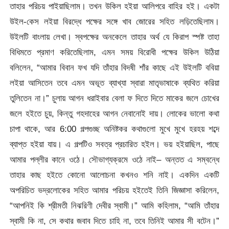
তাহার পরিচয় পাইয়াছিলাম। তখন উকিল হইয়া আলিপরে বাহির হই। একটা
উইল-কেস লইয়া বিরদ্ধে পক্ষের সঙ্গে খাব জোরের সহিত লড়িতেছিলাম।
উইলটি বাংলায় লেখা। স্বপক্ষের অনকেলে তাহার অর্থ যে কিরাপ স্পষ্ট তাহা
বিধিমতে প্রমাণ করিতেছিলাম, এমন সময় বিরোধী পক্ষের উকিল উঠিয়া
বলিলেন, “আমার বিবান ফখ যদি তাঁহার বিদষী শাঁর কাছে এই উইলটি ববিয়া
লইয়া আসিতেন তবে এমন অভূত ব্যাখ্যা স্বারা মাতৃভাষাকে ব্যথিত করিয়া
তুলিতেন না।” চুলায় আগন ধরাইবার বেলা ফ দিতে দিতে মাকের জলে চোখের
জলে হইতে চুয়, কিন্তু গহদাহের আগন নেবানোই দায়। লোকের ভালো কথা
চাপা থাকে, আর
6:00 গল্পগুচ্ছ অনিষ্টকর কথাগুলো মুখে মুখে হরহয় শব্দে
ব্যাপ্ত হইয়া যায়। এ গল্পটিও সবত্র প্রচারিত হইল। ভয় হইয়াছিল, পাছে
আমার পল্লীর কানে ওঠে। সৌভাগ্যক্রমে ওঠে নাই– অন্তত এ সম্বন্ধে
তাহার কাছ হইতে কোনো আলোচনা কখনও শনি নাই। একদিন একটি
অপরিচিত ভদ্রলোকের সহিত আমার পরিচয় হইতেই তিনি জিজ্ঞাসা করিলেন,
“আপনিই কি শ্রীমতী নিঝরিণী দেবীর স্বামী।” আমি কহিলাম, “আমি তাঁহার
স্বামী কি না, সে কথার জবাব দিতে চাহি না, তবে তিনিই আমার সী বটেন।”