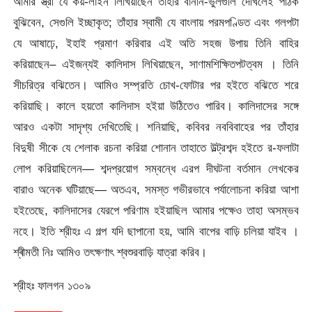
আমার স্ত্রী যে কয়-লাইন লিখিয়াছেন তাহার বানান-ভুলগুলি দেখিলেই পাঠক
বুঝিবেন, সেগুলি ইচ্ছাকৃত; তাঁহার স্বামী যে বাংলায় পরমপণ্ডিত এবং গলপটা
যে আষাঢ়ে, ইহাই প্রমাণ করিবার এই অতি সহজ উপায় তিনি বাহির
করিয়াছেন– এইজন্যই কালিদাস লিখিয়াছেন, সাণামশিক্ষিতপটত্বম । তিনি
সীচরিত্র বঝিতেন। আমিও সম্প্রতি চোখ-ফোটার পর হইতে বঝিতে শরে
করিয়াছি। কালে হয়তো কালিদাস হইয়া উঠিতেও পারিব। কালিদাসের সঙ্গে
আরও একটা সাদৃশ্য দেখিতেছি। শনিয়াছি, কবিবর নববিবাহের পর তাঁহার
বিদুষী সীকে যে শেলাক রচনা করিয়া শোনান তাহাতে উল্ট্রশব্দ হইতে র-ফলাটা
লোপ করিয়াছিলেন— শব্দপ্রয়োগ সম্বন্ধে এরপ দীঘটনা বর্তমান লেখকের
বারাও অনেক ঘটিয়াছে— অতএব, সমস্ত গভীরভাবে পর্যালোচনা করিয়া আশা
হইতেছে, কালিদাসের যেরপে পরিণাম হইয়াছিল আমার পক্ষেও তাহা অসম্ভব
নহে। ইতি শ্রীহঃ এ গল্প যদি ছাপানো হয়, আমি বাপের বাড়ি চলিয়া যাইব ।
শ্ৰীমতী নিঃ আমিও তৎক্ষণাৎ শ্বশুরবাড়ি যাত্রা করিব।
শ্রীহঃ ফালগন ১৩০৯