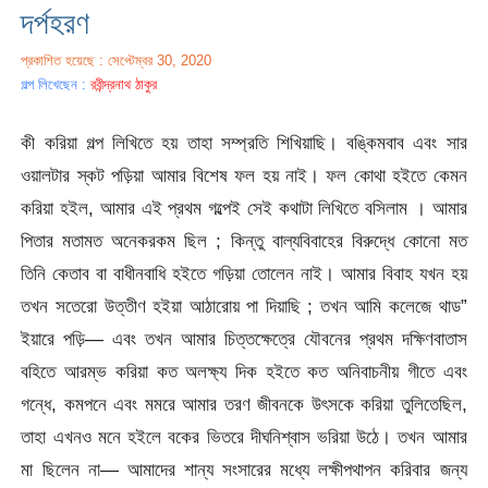
দর্পহরণ
প্রকাশিত হয়েছে : সেপ্টেম্বর 30, 2020
গল্প লিখেছেন :
রবীন্দ্রনাথ ঠাকুর
কী করিয়া গল্প লিখিতে হয় তাহা সম্প্রতি শিখিয়াছি। বঙ্কিমবাব এবং সার
ওয়ালটার স্কট পড়িয়া আমার বিশেষ ফল হয় নাই। ফল কোথা হইতে কেমন
করিয়া হইল, আমার এই প্রথম গল্পেই সেই কথাটা লিখিতে বসিলাম । আমার
পিতার মতামত অনেকরকম ছিল ; কিন্তু বাল্যবিবাহের বিরুদ্ধে কোনো মত
তিনি কেতাব বা বাধীনবাধি হইতে গড়িয়া তোলেন নাই। আমার বিবাহ যখন হয়
তখন সতেরো উত্তীণ হইয়া আঠারোয় পা দিয়াছি ; তখন আমি কলেজে থাড”
ইয়ারে পড়ি— এবং তখন আমার চিত্তক্ষেত্রে যৌবনের প্রথম দক্ষিণবাতাস
বহিতে আরম্ভ করিয়া কত অলক্ষ্য দিক হইতে কত অনিবাচনীয় গীতে এবং
গন্ধে, কমপনে এবং মমরে আমার তরণ জীবনকে উৎসকে করিয়া তুলিতেছিল,
তাহা এখনও মনে হইলে বকের ভিতরে দীঘনিশ্বাস ভরিয়া উঠে। তখন আমার
মা ছিলেন না— আমাদের শান্য সংসারের মধ্যে লক্ষীপথাপন করিবার জন্য