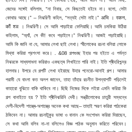
ছাপিতে দিব। নিঝরিণী। সে কোথায় গেছে, আমি জানি না। আমি কিছ:
জেদের সঙ্গেই বলিলাম, “না নিবার, সে কিছতেই হইবে না। বলো, সেটা
কোথায় আছে।” – নিঝরিণী কহিল, “সত্যই সেটা নাই।” अभि । रकन,
कौं श्ञ । নিঝরিণী। সে আমি পাড়াইয়া ফেলিয়াছি। আমি চমকিয়া উঠিয়া
কহিলাম, “অ্যাঁ, সে কী! কবে পড়াইলে।” নিঝরিণী। আজই পড়াইয়াছি।
আমি কি জানি না যে, আমার লেখা ছাই লেখা। স্মীলোকের রচনা বলিয়া লোকে
মিথ্যা করিয়া প্রশংসা করে। .
&08 গল্পগুচ্ছ ইহার পর হইতে এ পর্যন্ত
নিঝরকে সাধ্যসাধনা করিয়াও একছত্ৰ লিখাইতে পারি নাই। ইতি শ্ৰীহরিশ্চন্দ্র
হালদার। উপরে যে গল্পটি লেখা হইয়াছে উহার পনেরো-আনাই গল্প। আমার
পরামী যে বাংলা কত অলপ জানেন, তাহা তাঁহার রচনীত উপন্যাশটি পড়িলেই
কাহারো বুঝিতে বাকি থাকিবে না। ছিছি নিজের দিকে লইয়া এমনি করিয়া কি
গল্প বানাইতে হয় ? ইতি শ্ৰীনিঝরিনি দেবী। সন্ত্রীলোকের চাতুরী সম্বন্ধে
দেশী-বিদেশী শাস্ত্ৰে-অশাস্ত্রে অনেক কথা আছে– তাহাই স্মরণ করিয়া পাঠকেরা
ঠকিবেন না। আমার রচনাটুকুর ভাষা ও বানান কে সংশোধন করিয়া দিয়াছেন,
সে কথা আমি বলিব না-না বলিলেও বিজ্ঞ পাঠক অনুমান করিতে পরিবেন।