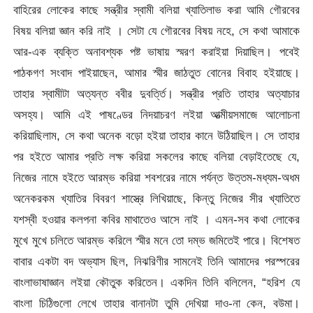
বাহিরের লোকের কাছে সন্ত্রীর স্বামী বলিয়া খ্যাতিলাভ করা আমি গৌরবের
বিষয় বলিয়া জ্ঞান করি নাই । সেটা যে গৌরবের বিষয় নহে, সে কথা আমাকে
আর-এক ব্যক্তি অনাবশ্যক পষ্ট ভাষায় স্মরণ করাইয়া দিয়াছিল। পবেই
পাঠকগণ সংবাদ পাইয়াছেন, আমার স্মীর জাঠতুত বোনের বিবাহ হইয়াছে।
তাহার স্বামীটা অত্যন্ত ববীর দুবৰ্ত্তি। সন্ত্রীর প্রতি তাহার অত্যাচার
অসহ্য। আমি এই পাষণ্ডের নিদয়াচরণ লইয়া আত্মীয়সমাজে আলোচনা
করিয়াছিলাম, সে কথা অনেক বড়ো হইয়া তাহার কানে উঠিয়াছিল। সে তাহার
পর হইতে আমার প্রতি লক্ষ করিয়া সকলের কাছে বলিয়া বেড়াইতেছে যে,
নিজের নামে হইতে আরম্ভ করিয়া শবশরের নামে পর্যন্ত উত্তম-মধ্যম-অধম
অনেকরকম খ্যাতির বিবরণ শাস্ত্রে লিখিয়াছে, কিন্তু নিজের সীর খ্যাতিতে
যশস্বী হওয়ার কলপনা কবির মাথাতেও আসে নাই । এমন-সব কথা লোকের
মুখে মুখে চলিতে আরম্ভ করিলে স্মীর মনে তো দম্ভ জমিতেই পারে। বিশেষত
বাবার একটা বদ অভ্যাস ছিল, নিঝরিণীর সামনেই তিনি আমাদের পরস্পরের
বাংলাভাষাজ্ঞান লইয়া কৌতুক করিতেন। একদিন তিনি বলিলেন, “হরিশ যে
বাংলা চিঠিগুলো লেখে তাহার বানানটা তুমি দেখিয়া দাও-না কেন, বউমা।