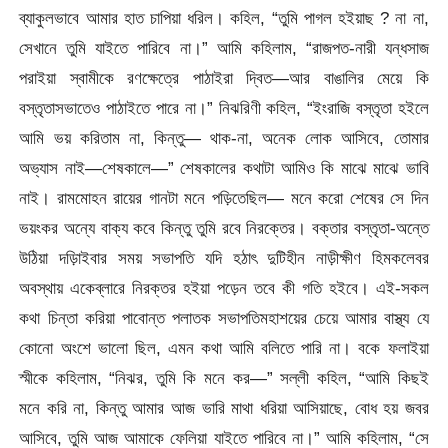
ব্যাকুলভাবে আমার হাত চাপিয়া ধরিল। কহিল, “তুমি পাগল হইয়াছ ? না না,
সেখানে তুমি যাইতে পারিবে না।” আমি কহিলাম, “রাজপত-নারী যন্ধসাজ
পরাইয়া স্বামীকে রণক্ষেত্রে পাঠাইরা দ্বিত—আর বাঙালির মেয়ে কি
বস্তৃতাসভাতেও পাঠাইতে পারে না।” নিঝরিণী কহিল, “ইংরাজি বস্তৃতা হইলে
আমি ভয় করিতাম না, কিন্তু— থাক-না, অনেক লোক আসিবে, তোমার
অভ্যাস নাই—শেষকালে—” শেষকালের কথাটা আমিও কি মাঝে মাঝে ভাবি
নাই। রামমোহন রায়ের গানটা মনে পড়িতেছিল— মনে করো শেষের সে দিন
ভয়ংকর অন্যে বাক্য কবে কিন্তু তুমি রবে নিরক্তের। বক্তার বস্তৃতা-অন্তে
উঠিয়া দড়িাইবার সময় সভাপতি যদি হঠাৎ দুটিহীন নাড়ীক্ষীণ হিমকলেবর
অবস্থায় একেব্লারে নিরক্তর হইয়া পড়েন তবে কী গতি হইবে। এই-সকল
কথা চিন্তা করিয়া পাবোন্ত পলাতক সভাপতিমহাশয়ের চেয়ে আমার বাস্থ্য যে
কোনো অংশে ভালো ছিল, এমন কথা আমি বলিতে পারি না। বকে ফলাইয়া
স্মীকে কহিলাম, “নিঝর, তুমি কি মনে কর—” সল্লী কহিল, “আমি কিছই
মনে করি না, কিন্তু আমার আজ ভারি মাথা ধরিয়া আসিয়াছে, বোধ হয় জবর
আসিবে, তুমি আজ আমাকে ফেলিয়া যাইতে পারিবে না।” আমি কহিলাম, “সে