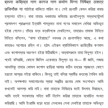
ब्रध्ना कब्रिव्रा नाण कागज नाण कर्माण मिग्ना निषिब्रा ठाशत्र
छजिनौक ना পাঠাইয়া থাকিতে পারিল না। সেই রচনাটি কেমন করিয়া বাবার
হস্তগত হইল। বাবা তাহার বধমাতার কবিতায় রচনানৈপুণ্য সম্ভাবসৌন্দৰ্য
প্রসাদগণ প্রাঞ্জলতা ইত্যাদি শাসসন্মত নানা গণের সমাবেশ দেখিয়া অভিভূত
হইয়া গেলেন। তাঁহার বন্ধ বন্ধদিগকে দেখাইলেন, তাহারাও তামাক টানিতে
টানিতে বলিলেন, “খাসা হইয়াছে!” নববধর যে রচনাশক্তি আছে, এ কথা
কাহারও অগোচর রহিল না। হঠাৎ এইরূপ খ্যাতিবিকাশে রচয়িত্রীর কণমাল
এবং কপোলম্বয় অরণবণ হইয়া উঠিয়াছিল ; অভ্যাসরুমে তাহা বিলুপ্ত হইল।
পবেই বলিয়াছি, কোনো জিনিস একেবারে বিলুপ্ত হয় না— কী জানি, লজার
আভাটাকু তাহার কোমল কপোল ছাড়িয়া আমার কঠিন হদয়ের প্রচ্ছন্ন কোণে
হয়তো আশ্রয় লইয়া থাকিবে। কিন্তু তাই বলিয়া স্বামীর কতব্যে শৈথিল করি
নাই। অপক্ষপাত সমালোচনার স্বারা সন্ত্রীর রচনার দোষ সংশোধনে আমি
কখনোই আলস্য করি নাই। বাবা তাহাকে নিবিচারে যতই উৎসাহ দিয়াছেন,
আমি ততই সতকাতার সহিত কটি নির্দেশ করিয়া তাহাকে যথোচিত সংযত
করিয়াছি। আমি ইংরাজি বড়ো বড়ো লেখকের লেখা দেখাইয়া তাহাকে অভিভূত