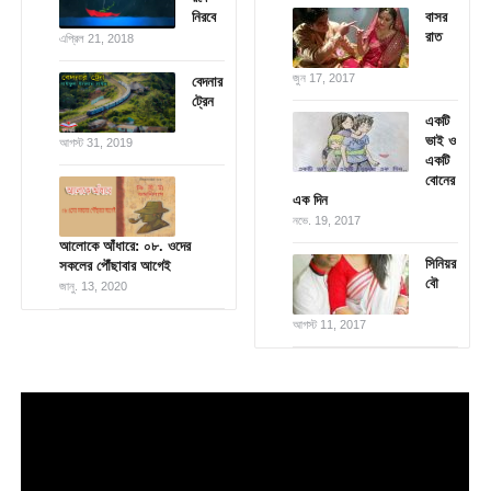
নিরবে
বাসর
রাত
এপ্রিল 21, 2018
জুন 17, 2017
বেদনার
ট্রেন
একটি
ভাই ও
আগস্ট 31, 2019
একটি
বোনের
এক দিন
নভে. 19, 2017
আলোকে আঁধারে: ০৮. ওদের
সিনিয়র
সকলের পৌঁছাবার আগেই
বৌ
জানু. 13, 2020
আগস্ট 11, 2017