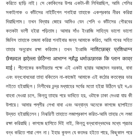
করিতে ছাড়ি নাই। সে কোকিলের উপর একটা-কী লিখিয়াছিল, আমি শেলির
সকাইলাক ও কাঁটসের নাইটিগেল শনাইয়া তাহাকে একপ্রকার নীরব করিয়া
দিয়াছিলাম। তখন বিদ্যার জোরে আমিও যেন শেলি ও কাঁটসের গৌরবের
কতকটা ভাগী হইয়া পড়িতাম। আমার সাঁও ইংরাজি সাহিত্য ভালো ভালো
জিনিস তাহাকে তজমা করিয়া শনাইবার জন্য আমাকে করিত, আমি গবের সহিত
তাহার অনুরোধ রক্ষা করিতাম। তখন ইংরাজি नाश्टिछाब्र प्रशिधाग्न
छैच्छदल झऐल्ला छेठेिग्ना आभाग्न न्छौद्ध धर्माऊछारक कि प्लान काव्र
माई। পীলোকের কমনীয়তার পক্ষে এই একটা ছায়ার আচ্ছাদন দরকার, বাবা
এবং বন্ধ:বাধবেরা তাহা বকিতেন না-কাজেই আমাকে এই কঠোর কতব্যের ভার
লইতে হইয়াছিল। নিশীথের চন্দ্র মধ্যাহের সর্যের মতো হইয়া উঠিলে দুই দণ্ড
বাহবা দেওয়া চলে, কিন্তু তাহার পরে ভাবিতে হয়, ওটাকে ঢাকা দেওয়া যায় কী
উপায়ে। আমার পল্লীর লেখা বাবা এবং অন্যান্য অনেকে কাগজে ছাপাইতে
উদ্যত হইয়াছিলেন। নিঝরিণী তাহাতে লজাপ্রকাশ করিত-আমি তাহার সে লজা
রক্ষা করিয়াছি। কাগজে ছাপিতে দিই নাই, কিন্তু বন্ধবোন্ধবদের মধ্যে প্রচার
বন্ধ করিতে পারা গেল না। ইহার কুফল যে কতদর হইতে পারে, কিছুকাল পরে