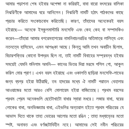
আমার পড়াশনা শেষ হইবার অপেক্ষা না করিয়াই, বাবা বারো বৎসরের বালিকা
নিঝরিণীকে আমাদের ঘরে আনিলেন। নিঝরিণী নামটি হঠাৎ পাঠকদের কাছে
প্রচার করিতে সংকোচবোধ করিতেছি। কারণ, তাঁহাদের অনেকেরই বয়স
হইয়াছে— অনেকে ইস্কুলমাস্টারি মনসেফি এবং কেহ কেহ বা সম্পাদকিও
করেন—তাঁহারা আমার বশরেমহাশয়ের নামনিবাচনরচির অতিমাত্র লালিত্য এবং
নতনত্বে হাসিবেন, এমন আশঙ্কা আছে। কিন্তু আমি তখন অবাচীন ছিলাম,
বিচারশক্তির কোনো উপদ্রব ছিল না, তাই নামটি বিবাহের সম্প্রবন্ধ হইবার
সময়েই যেমনি শুনিলাম অমনি— কানের ভিতর দিয়া মরমে পশিল গো, আকুল
করিল মোর প্রাণ। এখন বয়স হইয়াছে এবং ওকালতি ছাড়িয়া মনসেফি-লাভের
জন্য ব্যগ্র হইয়া উঠিয়াছি, তব হাদয়ের মধ্যে ঐ নামটি পরাতন বেহালার
আওয়াজের মতো আরও বেশি মোলায়েম হইয়া বাজিতেছে। প্রথম বয়সের
প্রথম প্রেম অনেকগুলি ছোটোখাটো বাধার স্বারা মধরে। লজার বাধা, ঘরের
লোকের বাধা, অনভিজ্ঞতার বাধা, এইগুলির অন্তরাল হইতে প্রথম পরিচয়ের যে
আভাস দিতে থাকে তাহা ভোরের আলোর মতো রঙিন ; তাহা মধ্যাহ্নের মতো
স্পষ্ট, অনাবত এবং বর্ণচ্ছটাবিহীন নহে। আমাদের সেই নবীন পরিচয়ের