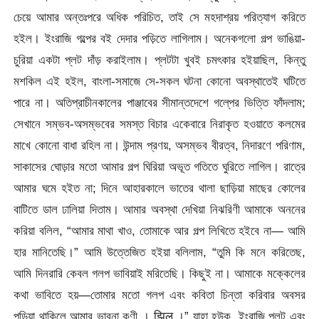
চেয়ে আমার অন্তঃপরে অধিক পরিচিত, তাই সে মহদাশ্রয় পরিত্যাগ করিতে
হইল। ইংরাজি গল্পের বই দেদার পড়িতে লাগিলাম। অনেকগলো গল্প ভাঙিয়া-
চুরিয়া একটা প্লট দাঁড় করাইলাম। প্লটটা খুবই চমৎকার হইয়াছিল, কিন্তু
মশকিল এই হইল, বাংলা-সমাজে সে-সকল ঘটনা কোনো অবস্থাতেই ঘটিতে
পারে না। অতিপ্রাচীনকালের পাঞ্জাবের সীমান্তদেশে গলে্পর ভিত্তি ফাঁদলাম;
সেখানে সম্ভব-অসম্ভবের সমস্ত বিচার একেবারে নিরাকৃত হওয়াতে কলমের
মাখে কোনো বাধা রহিল না। উন্দাম প্রণয়, অসম্ভব বীরত্ব, নিদারণে পরিণাম,
সাকাসের ঘোড়ার মতো আমার গল্প ঘিরিয়া অভূত গতিতে ঘুরিতে লাগিল। রাত্রে
আমার ঘমে হইত না; দিনে আহারকালে ভাতের থালা ছাড়িয়া মাছের কোলের
বাটিতে ডাল ঢালিয়া দিতাম। আমার অবস্থা দেখিয়া নিঝরিণী আমাকে অননের
করিয়া বলিল, “আমার মাথা খাও, তোমাকে আর গল্প লিখিতে হইবে না— আমি
হার মানিতেছি।” আমি উত্তেজিত হইয়া বলিলাম, “তুমি কি মনে করিতেছ,
আমি দিনরারি কেবল গলপ ভাবিয়াই মরিতেছি। কিছুই না। আমাকে মক্কেলের
কথা ভাবিতে হয়—তোমার মতো গলপ এবং কবিতা চিন্তা করিবার অবসর
পড়িয়া থাকিলে আমার ভাবনা কণী । झिल ।” যাহা হউক, ইংরাজি পলট এবং