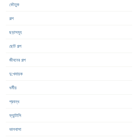
কৌতুক
গল্প
ছড়াসমূহ
ছোট গল্প
জীবনের গল্প
দু:খদায়ক
ধর্মীয়
প্রবন্ধ
ফ্যান্টাসি
ভালবাসা