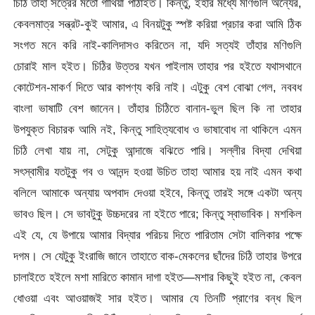
চিঠি তাহা সত্রের মতো গাঁথিয়া পাঠাইত। কিন্তু, ইহার মধ্যে মণিগুলি অন্যের,
কেবলমাত্র সন্ত্রট-কুই আমার, এ বিনয়টুকু স্পষ্ট করিয়া প্রচার করা আমি ঠিক
সংগত মনে করি নাই-কালিদাসও করিতেন না, যদি সত্যই তাঁহার মণিগুলি
চোরাই মাল হইত। চিঠির উত্তর যখন পাইলাম তাহার পর হইতে যথাসথানে
কোটেশন-মাকৰ্ণ দিতে আর কাপণ্য করি নাই। এটুকু বেশ বোঝা গেল, নববধ
বাংলা ভাষাটি বেশ জানেন। তাঁহার চিঠিতে বানান-ভুল ছিল কি না তাহার
উপযুক্ত বিচারক আমি নই, কিন্তু সাহিত্যবোধ ও ভাষাবোধ না থাকিলে এমন
চিঠি লেখা যায় না, সেটুকু আন্দাজে বঝিতে পারি। সল্লীর বিদ্যা দেখিয়া
সৎস্বামীর যতটুকু গব ও আনন্দ হওয়া উচিত তাহা আমার হয় নাই এমন কথা
বলিলে আমাকে অন্যায় অপবাদ দেওয়া হইবে, কিন্তু তারই সঙ্গে একটা অন্য
ভাবও ছিল। সে ভাবটুকু উচ্চদরের না হইতে পারে; কিন্তু স্বাভাবিক। মশকিল
এই যে, যে উপায়ে আমার বিদ্যার পরিচয় দিতে পারিতাম সেটা বালিকার পক্ষে
দগম। সে যেটুকু ইংরাজি জানে তাহাতে বাক-মেকলের ছাঁদের চিঠি তাহার উপরে
চালাইতে হইলে মশা মারিতে কামান দাগা হইত—মশার কিছুই হইত না, কেবল
ধোওয়া এবং আওয়াজই সার হইত। আমার যে তিনটি প্রাণের বন্ধ ছিল