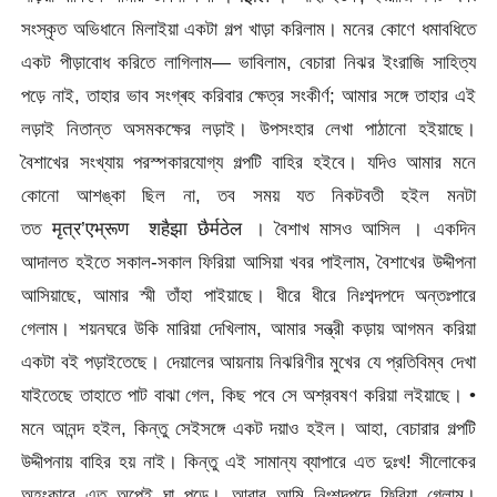
সংস্কৃত অভিধানে মিলাইয়া একটা গল্প খাড়া করিলাম। মনের কোণে ধমাবধিতে
একট পীড়াবোধ করিতে লাগিলাম— ভাবিলাম, বেচারা নিঝর ইংরাজি সাহিত্য
পড়ে নাই, তাহার ভাব সংগ্ৰহ করিবার ক্ষেত্র সংকীর্ণ; আমার সঙ্গে তাহার এই
লড়াই নিতান্ত অসমকক্ষের লড়াই। উপসংহার লেখা পাঠানো হইয়াছে।
বৈশাখের সংখ্যায় পরস্পকারযোগ্য গল্পটি বাহির হইবে। যদিও আমার মনে
কোনো আশঙ্কা ছিল না, তব সময় যত নিকটবতী হইল মনটা
তত
मृत्र’एभ्रूण शहैझा छैर्मठेल । বৈশাখ মাসও আসিল । একদিন
আদালত হইতে সকাল-সকাল ফিরিয়া আসিয়া খবর পাইলাম, বৈশাখের উদ্দীপনা
আসিয়াছে, আমার স্মী তাঁহা পাইয়াছে। ধীরে ধীরে নিঃশব্দপদে অন্তঃপারে
গেলাম। শয়নঘরে উকি মারিয়া দেখিলাম, আমার সন্ত্রী কড়ায় আগমন করিয়া
একটা বই পড়াইতেছে। দেয়ালের আয়নায় নিঝরিণীর মুখের যে প্রতিবিম্ব দেখা
যাইতেছে তাহাতে পাট বাঝা গেল, কিছ পবে সে অশ্রবষণ করিয়া লইয়াছে। •
মনে আনন্দ হইল, কিন্তু সেইসঙ্গে একট দয়াও হইল। আহা, বেচারার গল্পটি
উদ্দীপনায় বাহির হয় নাই। কিন্তু এই সামান্য ব্যাপারে এত দুঃখ! সীলোকের
অহংকারে এত অপেই ঘা পড়ে। আবার আমি নিঃশব্দপদে ফিরিয়া গেলাম।