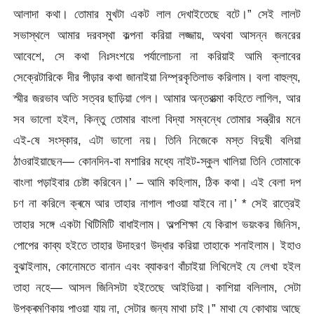
আলাদা কথা। তোমার মুখটা একট লাল দেখাইতেছে বটে।” সেই লালট
সভাস্থলে আমার দরবস্থা কল্পনা করিয়া লজ্জায়, অথবা আসন্ন জনরের
আবেশে, সে কথা নিঃসংশয়ে পৰ্যালোচনা না করিয়াই আমি ক্লাবের
সেক্রেটারিকে দীর পীড়ার কথা জানাইয়া নিম্প্রকৃতিলাভ করিলাম। বলা বাহুল্য,
স্মীর জরভাব অতি সত্বর ছাড়িয়া গেল। আমার অন্তরাত্মা কহিতে লাগিল, আর
সব ভালো হইল, কিন্তু তোমার বাংলা বিদ্যা সম্বন্ধে তোমার সন্ত্রীর মনে
এই-ষে সংস্কার, এটা ভালো নয়। তিনি নিজেকে মস্ত বিদুষী বলিয়া
ঠাওরাইয়াছেন— কোনদিন-বা মশারির মধ্যে নাইট-স্কুল খালিয়া তিনি তোমাকে
বাংলা পড়াইবার চেষ্টা করিবেন।’ – আমি কহিলাম, ঠিক কথা। এই বেলা দপ
চণ না করিলে ক্ৰমে আর তাহার নাগাল পাওয়া যাইবে না।’ * সেই রাত্রেই
তাহার সঙ্গে একটা খিটিমিটি বাধাইলাম। অল্পশিক্ষা যে কিরাপ ভয়ংকর জিনিস,
পোপের কাব্য হইতে তাহার উদাহরণ উদ্ধার করিয়া তাহাকে শনাইলাম। ইহাও
বুঝাইলাম, কোনোমতে বানান এবং ব্যাকরণ বাঁচাইয়া লিখিলেই যে লেখা হইল
তাহা নহে— আসল জিনিসটা হইতেছে আইডিয়া। কাশিয়া বলিলাম, সেটা
উপক্ৰমণিকায় পাওয়া যায় না, সেটার জন্য মাথা চাই।” মাথা যে কোথায় আছে