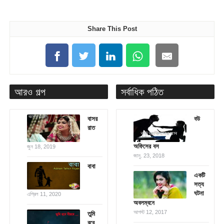
Share This Post
আরও গল্প
সর্বাধিক পঠিত
বাসর
বউ
রাত
অফিসের বস
জুন 18, 2019
জানু. 23, 2018
বাবা
একটি
সত্য
ঘটনা
এপ্রিল 11, 2020
অবলম্বনে
আগস্ট 12, 2017
তুমি
রবে