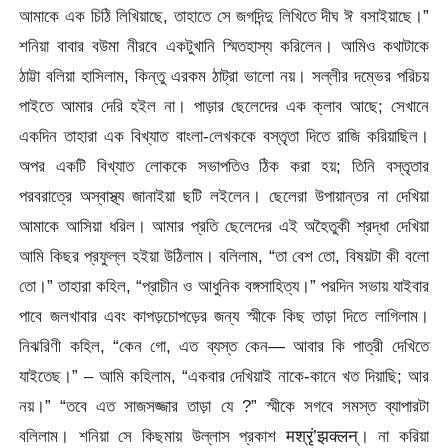
আমাকে এক চিঠি লিখিয়াছে, তাহাতে সে জগদিন্দু লিখিতে দীঘ ঈ বসাইয়াছে।”
শনিয়া বাবার বউমা নীরবে একটুখানি স্মিতহাস্য করিলেন। আমিও কথাটাকে
ঠাট্টা বলিয়া হাসিলাম, কিন্তু এরকম ঠাট্রা ভালো নয়। সল্লীর দম্ভের পরিচয়
পাইতে আমার দেরি হইল না। পাড়ার ছেলেদের এক ক্লাব আছে; সেখানে
একদিন তাহারা এক বিখ্যাত বাংলা-লেখককে বস্তৃতা দিতে রাজি করিয়াছিল।
অপর একটি বিখ্যাত লোককে সভাপতিও ঠিক করা হয়; তিনি বস্তৃতার
পরবরাত্রে অস্বাস্থ্য জানাইয়া ছটি লইলেন। ছেলেরা উপায়ান্তর না দেখিয়া
আমাকে আসিয়া ধরিল। আমার প্রতি ছেলেদের এই অহৈতুকী শ্রদ্ধা দেখিয়া
আমি কিছর প্রফুল্ল হইয়া উঠিলাম। বলিলাম, “তা বেশ তো, বিষয়টা কী বলো
তো।” তাহারা কহিল, “প্রাচীন ও আধুনিক বঙ্গসাহিত্য।” পরদিন সভায় যাইবার
পাবে জলখাবার এবং কাপড়চোপড়ের জন্য স্মীকে কিছ তাড়া দিতে লাগিলাম।
নিঝরিণী কহিল, “কেন গো, এত ব্যস্ত কেন— আবার কি পাত্রী দেখিতে
যাইতেছ।” – আমি কহিলাম, “একবার দেখিয়াই নাকে-কানে খত দিয়াছি; আর
নয়।” “তবে এত সাজসজ্জার তাড়া যে ?” স্মীকে সগবে সমস্ত ব্যাপারটা
বলিলাম। শনিয়া সে কিছমায় উল্লাস প্রকাশ
मश्रृं’झक्लन्। না করিয়া