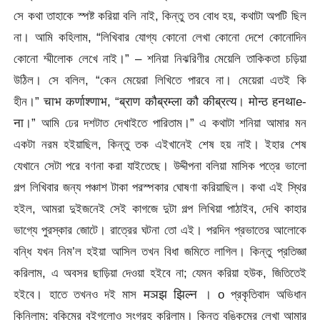
সে কথা তাহাকে স্পষ্ট করিয়া বলি নাই, কিন্তু তব বোধ হয়, কথাটা অপটি ছিল
না। আমি কহিলাম, “লিখিবার যোগ্য কোনো লেখা কোনো দেশে কোনোদিন
কোনো ম্মীলোক লেখে নাই।” – শনিয়া নিঝরিণীর মেয়েলি তাকিকতা চড়িয়া
উঠিল। সে বলিল, “কেন মেয়েরা লিখিতে পারবে না। মেয়েরা এতই কি
হীন।” चाभ कर्णाश्णाभ, “ब्राण कौब्रम्ला कौ कीब्रत्य। मोन्ठ हनथाe-
ना।” আমি ঢের দশটাত দেখাইতে পারিতাম।” এ কথাটা শনিয়া আমার মন
একটা নরম হইয়াছিল, কিন্তু তক এইখানেই শেষ হয় নাই। ইহার শেষ
যেখানে সেটা পরে বণনা করা যাইতেছে। উদ্দীপনা বলিয়া মাসিক পত্রে ভালো
গল্প লিখিবার জন্য পঞ্চাশ টাকা পরস্পকার ঘোষণা করিয়াছিল। কথা এই স্থির
হইল, আমরা দুইজনেই সেই কাগজে দুটা গল্প লিখিয়া পাঠাইব, দেখি কাহার
ভাগ্যে পুরস্কার জোটে। রাত্রের ঘটনা তো এই। পরদিন প্রভাতের আলোকে
বন্ধি যখন নিম’ল হইয়া আসিল তখন বিধা জমিতে লাগিল। কিন্তু প্রতিজ্ঞা
করিলাম, এ অবসর ছাড়িয়া দেওয়া হইবে না; যেমন করিয়া হউক, জিতিতেই
হইবে। হাতে তখনও দই মাস मञझ झिल्न । o প্রকৃতিবাদ অভিধান
কিনিলাম; বকিমের বইগলোও সংগ্রহ করিলাম। কিন্তু বঙ্কিমের লেখা আমার