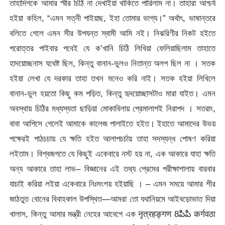
তাহাদিগকে আমার স্মীর চিঠি না দেখাইয়া থাকিতে পারিলাম না। তাহারা আশ্চর্য
হইয়া কহিল, “এমন সত্নী পাইয়াছ, ইহা তোমার ভাগ্য।” অর্থাৎ, ভাষান্তরে
বলিতে গেলে এমন সীর উপযন্ত স্বামী আমি নই। নিঝরিণীর নিকট হইতে
পরোত্তর পাইবার পবেই যে ক’খানি চিঠি লিখিয়া ফেলিয়াছিলাম তাহাতে
হাদয়োচ্ছনাস যথেষ্ট ছিল, কিন্তু বানান-ভুলও নিতান্ত অলপ ছিল না । সতক
হইয়া লেখা যে দরকার তাহা তখন মনেও করি নাই। সতক হইয়া লিখিলে
বানান-ভুল হয়তো কিছু কম পড়িত, কিন্তু হৃদয়োচ্ছাসটাও মারা যাইত। এমন
অবস্থায় চিঠির মধ্যস্যতা ছাড়িয়া মোকাবিলায় প্রেমালাপই নিরাপদ । সতরাং,
বাবা আপিসে গেলেই আমাকে কালেজ পালাইতে হইত। ইহাতে আমাদের উভয়
পক্ষেরই পাঠচচায় যে ক্ষতি হইত আলাপচর্চায় তাহা সদস্যন্ধ পোষণ করিয়া
লইতাম। বিশ্বজগতে যে কিছুই একেবারে নস্ট হয় না, এক আকারে যাহা ক্ষতি
অন্য আকারে তাহা লাভ– বিজ্ঞানের এই তথ্য প্রেমের পরীক্ষাশালায় বারবার
যাচাই করিয়া লইয়া একেবারে নিঃসংশয় হইয়াছি । – এমন সময়ে আমার শীর
জাঠতুত বোনের বিবাহকাল উপস্থিত—আমরা তো যথানিয়মে আইবড়োভাত দিয়া
খালাস, কিন্তু আমার মন্ত্রী নেহের আবেগে এক
नृत्रहङ्गण 8పిపి कर्गवठा