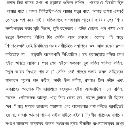
হেলান দিয়া ঘাসের উপর পা ছড়াইয়া শুনিতে লাগিল। প্রবন্ধের বিষয়টা ছিল
‘আমার খাতা। অমল লিখিয়াছিল-‘হে আমার শত্র খাতা, আমার কল্পনা এখনওঁ
তোমাকে পশ করে নাই। সতিকাগহে ভাগ্যপরাষ প্রবেশ করিবার প্বে শিশর
ললাটপট্রের ন্যায় তুমি নিম’ল, তুমি রহস্যময়। যেদিন তোমার শেষ পাঠার শেষ
ছত্রে উপসংহার লিখিয়া দিব সেদিন আজ কোথায়। তোমার এই শত্র
শিশপত্রগুলি সেই চিরদিনের জন্য মসীচিহিত সমাপ্তির কথা আজ বনেও কল্পনা
করিতেছে না – ইত্যাদি অনেকখানি লিখিয়াছিল। চার তরচ্ছোয়ায় বসিয়া তবধ
হইয়া শুনিতে লাগিল। পড়া শেষ হইলে ক্ষণকাল চুপ করিয়া থাকিয়া কহিল,
“তুমি আবার লিখতে পার না।” সেদিন সেই গাছের তলায় অমল সাহিত্যের
মাদকরস প্রথম পান করিল; সাকী ছিল নবীনা, রসনাও ছিল নবীন এবং
অপরাহের আলোক দীঘ ছায়াপাতে রহস্যময় হইয়া আসিয়াছিল। চার বলিল,
“অমল, গোটাকতক আমড়া পেড়ে নিয়ে যেতে হবে, নইলে মন্দাকে কী হিসেব
দেব।” মঢ়ে মন্দাকে তাহাদের পড়াশনা এবং আলোচনার কথা বলিতে প্রবত্তিই
হয় না, সতরাং আমড়া পাড়িয়া লইয়া যাইতে হইল। দ্বিতীয় পরিচ্ছেদ বাগানের
সংকল্প তাহাদের অন্যান্য অনেক সংকল্পের ন্যায় সীমাহীন কল্পনাক্ষেত্রের মধ্যে