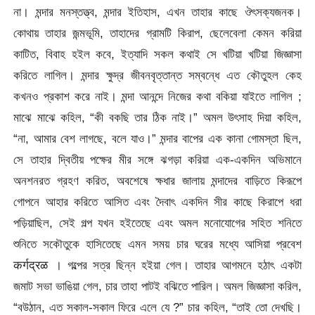
না। মন্দার মনস্তত্ত্ব, মন্দার ইতিহাস, এখন তাহার কাছে ঔৎসক্যজনক।
কোথায় তাহার জন্মভূমি, তাহাদের গ্রামটি কিরাপ, ছেলেবেলা কেমন করিয়া
কাটিত, বিবাহ হইল কবে, ইত্যাদি সকল কথাই সে খটিয়া খটিয়া জিজ্ঞাসা
করিতে লাগিল। মন্দার ক্ষুদ্র জীবনবৃত্তান্ত সম্বন্ধে এত কৌতুহল কেহ
কখনও প্রকাশ করে নাই। মন্দা আনন্দে নিজের কথা বকিয়া যাইতে লাগিল ;
মাঝে মাঝে কহিল, “কী বকছি তার ঠিক নাই।” অমল উৎসাহ দিয়া কহিল,
“না, আমার বেশ লাগছে, বলে যাও।” মন্দার বাপের এক কানা গোমস্তা ছিল,
সে তাহার দ্বিতীয় পক্ষের মীর সঙ্গে ঝগড়া করিয়া এক-একদিন অভিমানে
অনশনরত গ্রহণ করিত, অবশেষে ক্ষধার জালায় মন্দাদের বাড়িতে কিরূপে
গোপনে আহার করিতে আসিত এবং দৈবাৎ একদিন সীর কাছে কিরাপে ধরা
পড়িয়াছিল, সেই গল্প যখন হইতেছে এবং অমল মনোযোগের সহিত শনিতে
শুনিতে সকৌতুকে হাসিতেছে এমন সময় চার ঘরের মধ্যে আসিয়া প্রবেশ
कर्गद्रळ । গল্পের সত্র ছিন্ন হইয়া গেল। তাহার আগমনে হঠাৎ একটা
জমাট সভা ভাঙিয়া গেল, চার তাহা পাটই বঝিতে পারিল। অমল জিজ্ঞাসা করিল,
“বউঠান, এত সকাল-সকাল ফিরে এলে যে ?” চার কহিল, “তাই তো দেখছি।