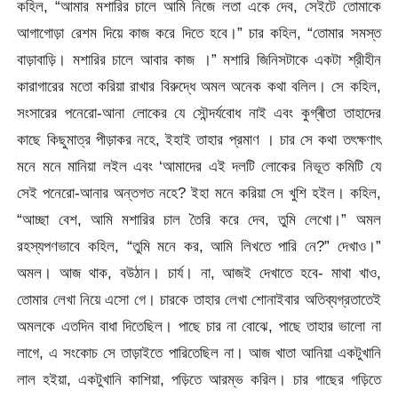
কহিল, “আমার মশারির চালে আমি নিজে লতা একে দেব, সেইটে তোমাকে
আগাগোড়া রেশম দিয়ে কাজ করে দিতে হবে।” চার কহিল, “তোমার সমস্ত
বাড়াবাড়ি। মশারির চালে আবার কাজ ।” মশারি জিনিসটাকে একটা শ্রীহীন
কারাগারের মতো করিয়া রাখার বিরুদ্ধে অমল অনেক কথা বলিল। সে কহিল,
সংসারের পনেরো-আনা লোকের যে সৌন্দৰ্যবোধ নাই এবং কুগ্ৰীতা তাহাদের
কাছে কিছুমাত্র পীড়াকর নহে, ইহাই তাহার প্রমাণ । চার সে কথা তৎক্ষণাৎ
মনে মনে মানিয়া লইল এবং ‘আমাদের এই দলটি লোকের নিভূত কমিটি যে
সেই পনেরো-আনার অন্তগত নহে? ইহা মনে করিয়া সে খুশি হইল। কহিল,
“আচ্ছা বেশ, আমি মশারির চাল তৈরি করে দেব, তুমি লেখো।” অমল
রহস্যপণভাবে কহিল, “তুমি মনে কর, আমি লিখতে পারি নে?” দেখাও।”
অমল। আজ থাক, বউঠান। চার্য। না, আজই দেখাতে হবে- মাথা খাও,
তোমার লেখা নিয়ে এসো গে। চারকে তাহার লেখা শোনাইবার অতিব্যগ্রতাতেই
অমলকে এতদিন বাধা দিতেছিল। পাছে চার না বোঝে, পাছে তাহার ভালো না
লাগে, এ সংকোচ সে তাড়াইতে পারিতেছিল না। আজ খাতা আনিয়া একটুখানি
লাল হইয়া, একটুখানি কাশিয়া, পড়িতে আরম্ভ করিল। চার গাছের গড়িতে