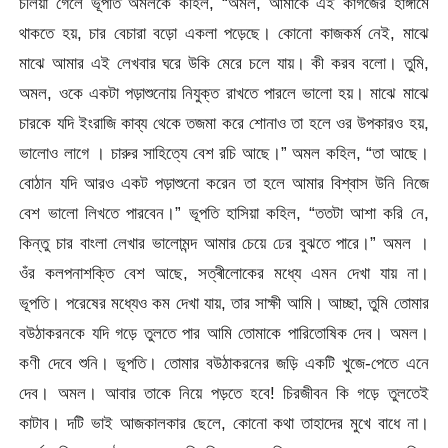
চলিয়া গেলে ভূপতি অমলকে কহিল, “অমল, আমাকে এই কাগজের হাঙ্গামে
থাকতে হয়, চার বেচারা বড়ো একলা পড়েছে। কোনো কাজকর্ম নেই, মাঝে
মাঝে আমার এই লেখবার ঘরে উকি মেরে চলে যায়। কী করব বলো। তুমি,
অমল, ওকে একটা পড়াশুনোয় নিযুক্ত রাখতে পারলে ভালো হয়। মাঝে মাঝে
চারকে যদি ইংরাজি কাব্য থেকে তজমা করে শোনাও তা হলে ওর উপকারও হয়,
ভালোও লাগে । চারুর সাহিত্যে বেশ রচি আছে।” অমল কহিল, “তা আছে।
বোঠান যদি আরও একট পড়াশুনো করেন তা হলে আমার বিশ্বাস উনি নিজে
বেশ ভালো লিখতে পারবেন।” ভূপতি হাসিয়া কহিল, “ততটা আশা করি নে,
কিন্তু চার বাংলা লেখার ভালোমন্দ আমার চেয়ে ঢের বুঝতে পারে।” অমল ।
ওঁর কলপনাশক্তি বেশ আছে, সত্ৰীলোকের মধ্যে এমন দেখা যায় না।
ভূপতি। পরেষের মধ্যেও কম দেখা যায়, তার সাক্ষী আমি। আচ্ছা, তুমি তোমার
বউঠাকরনকে যদি গড়ে তুলতে পার আমি তোমাকে পারিতোষিক দেব। অমল।
কণী দেবে শুনি। ভূপতি। তোমার বউঠাকরনের জড়ি একটি খুজে-পেতে এনে
দেব। অমল। আবার তাকে নিয়ে পড়তে হবে! চিরজীবন কি গড়ে তুলতেই
কাটাব। দটি ভাই আজকালকার ছেলে, কোনো কথা তাহাদের মুখে বাধে না।