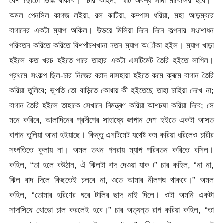
বেশ ছোটো ডিঙি থাকবে।” চার কহিল, “ঘাট অবশ্য সাদা মাবেলের হবে।”
অমল পেনসিল কাগজ লইয়া, রল কাটিয়া, কম্পাস ধরিয়া, মহা আড়ম্বরে
বাগানের একটা ম্যাপ অকিল। উভয়ে মিলিয়া দিনে দিনে কল্পনার সংশোধন
পরিবতন করিতে করিতে বিশপাঁচশখানা নতন ম্যাপ অাঁকা হইল। ম্যাপ খাড়া
হইলে কত খরচ হইতে পারে তাহার একটা এসটিমেট তৈরি হইতে লাগিল।
প্রথমে সংকল্প ছিল-চার নিজের বরাদ মাসহায়া হইতে কমে ক্ৰমে বাগান
তৈরি
করিয়া তুলিবে; ভূপতি তো বাড়িতে কোথায় কী হইতেছে তাহা চাহিয়া দেখে না;
বাগান তৈরি হইলে তাহাকে সেখানে নিমন্ত্ৰণ করিয়া আশচষা করিয়া দিবে; সে
মনে করিবে, আলাদিনের প্রদীপের সাহাষ্যে জাপান দেশ হইতে একটা আসত
বাগান তুলিয়া আনা হইয়াছে। কিন্তু এসটিমেট যথেষ্ট কম করিয়া ধরিলেও চারীর
সংগতিতে কুলায় না। অমল তখন পনরায় ম্যাপ পরিবতন করিতে বসিল।
কহিল, “তা হলে বউঠান, ঐ ঝিলটা বাদ দেওয়া যাক ৷” চার কহিল, “না না,
ঝিল বাদ দিলে কিছতেই চলবে না, ওতে আমার নীলপদ্ম থাকবে।” অমল
কহিল, “তোমার হরিণের ঘরে টালির ছাদ নাই দিলে। ওটা অমনি একটা
সাদাসিধে খোড়ো চাল করলেই হবে।” চার অত্যন্ত রাগ করিয়া কহিল, “তা