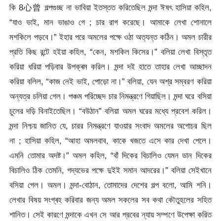
কি
8心曾 গল্পগুচ্ছ না ভাবিয়া ইতস্তত করিতেছিল মন্দা ঈষৎ হাসিয়া কহিল,
“যাও ভাই, মান ভাঙাও গে ; চার রাগ করেছে। আমাকে লেখা শোনালে
মশকিলে পড়বে।” ইহার পরে অমলের পক্ষে ওঠা অত্যন্ত কঠিন। অমল চারীর
প্রতি কিছ রন্টে হইয়া কহিল, “কেন, মশকিল কিসের।” বলিয়া লেখা বিস্তৃত
করিয়া ধরিয়া পড়িবার উপক্ৰম করিল। মন্দা দই হাতে তাহার লেখা আচ্ছাদন
করিয়া বলিল, “কাজ নেই ভাই, পোড়ো না।” বলিয়া, যেন অশ্র সম্বরণ করিয়া
অন্যত্র চলিয়া গেল। পঞ্চম পরিচ্ছেদ চার নিমন্ত্রণে গিয়াছিল। মন্দা ঘরে বসিয়া
চুলের দড়ি বিনাইতেছিল। “বউঠান” বলিয়া অমল ঘরের মধ্যে প্রবেশ করিল।
মন্দা নিশ্চয় জানিত যে, চারর নিমন্ত্রণে যাওয়ার সংবাদ অমলের অগোচর ছিল
না ; হাসিয়া কহিল, “আহা অমলবাব, কাকে খজতে এসে কার দেখা পেলে।
এমনি তোমার অদষ্ট।” অমল কহিল, “বাঁ দিকের বিচালিও যেমন ডান দিকের
বিচালিও ঠিক তেমনি, গদ্যভের পক্ষে দুইই সমান আদরের।” বলিয়া সেইখানে
বসিয়া গেল। অমল। মন্দা-বোঠান, তোমাদের দেশের গল্প বলো, আমি শনি।
লেখার বিষয় সংগ্ৰহ করিবার জন্য অমল সকলের সব কথা কৌতুহলের সহিত
শানিত। সেই কারণে মন্দাকে এখন সে আর প্রবের ন্যায় সম্পণে উপেক্ষা করিত