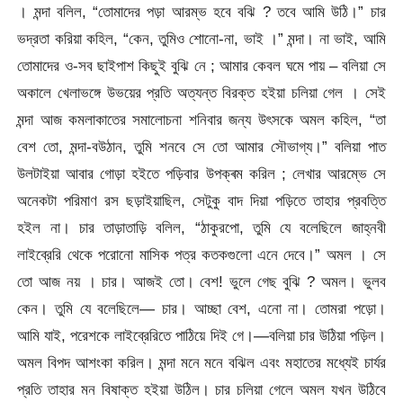
। মন্দা বলিল, “তোমাদের পড়া আরম্ভ হবে বঝি ? তবে আমি উঠি।” চার
ভদ্রতা করিয়া কহিল, “কেন, তুমিও শোনো-না, ভাই ।” মন্দা। না ভাই, আমি
তোমাদের ও-সব ছাইপাশ কিছুই বুঝি নে ; আমার কেবল ঘমে পায় – বলিয়া সে
অকালে খেলাভঙ্গে উভয়ের প্রতি অত্যন্ত বিরক্ত হইয়া চলিয়া গেল । সেই
মন্দা আজ কমলাকাতের সমালোচনা শনিবার জন্য উৎসকে অমল কহিল, “তা
বেশ তো, মন্দা-বউঠান, তুমি শনবে সে তো আমার সৌভাগ্য।” বলিয়া পাত
উলটাইয়া আবার গোড়া হইতে পড়িবার উপক্ৰম করিল ; লেখার আরম্ভে সে
অনেকটা পরিমাণ রস ছড়াইয়াছিল, সেটুকু বাদ দিয়া পড়িতে তাহার প্রবত্তি
হইল না। চার তাড়াতাড়ি বলিল, “ঠাকুরপো, তুমি যে বলেছিলে জাহ্নবী
লাইব্রেরি থেকে পরোনো মাসিক পত্র কতকগুলো এনে দেবে।” অমল । সে
তো আজ নয় । চার। আজই তো। বেশ! ভুলে গেছ বুঝি ? অমল। ভুলব
কেন। তুমি যে বলেছিলে— চার। আচ্ছা বেশ, এনো না। তোমরা পড়ো।
আমি যাই, পরেশকে লাইব্রেরিতে পাঠিয়ে দিই গে।—বলিয়া চার উঠিয়া পড়িল।
অমল বিপদ আশংকা করিল। মন্দা মনে মনে বঝিল এবং মহাতের মধ্যেই চার্যর
প্রতি তাহার মন বিষাক্ত হইয়া উঠিল। চার চলিয়া গেলে অমল যখন উঠিবে