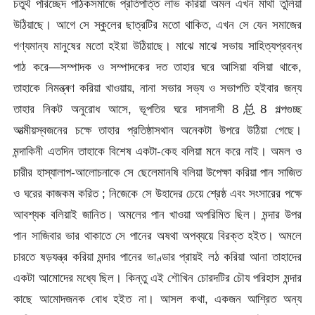
চতুর্থ পরিচ্ছেদ পাঠকসমাজে প্রতিপত্তি লাভ করিয়া অমল এখন মাথা তুলিয়া
উঠিয়াছে। আগে সে স্কুলের ছাত্রটির মতো থাকিত, এখন সে যেন সমাজের
গণ্যমান্য মানুষের মতো হইয়া উঠিয়াছে। মাঝে মাঝে সভায় সাহিত্যপ্রবন্ধ
পাঠ করে—সম্পাদক ও সম্পাদকের দত তাহার ঘরে আসিয়া বসিয়া থাকে,
তাহাকে নিমন্ত্ৰণ করিয়া খাওয়ায়, নানা সভার সভ্য ও সভাপতি হইবার জন্য
তাহার নিকট অনুরোধ আসে, ভূপতির ঘরে দাসদাসী
8总8 গল্পগুচ্ছ
আত্মীয়স্বজনের চক্ষে তাহার প্রতিষ্ঠাসথান অনেকটা উপরে উঠিয়া গেছে।
মন্দাকিনী এতদিন তাহাকে বিশেষ একটা-কেহ বলিয়া মনে করে নাই। অমল ও
চারীর হাস্যালাপ-আলোচনাকে সে ছেলেমানষি বলিয়া উপেক্ষা করিয়া পান সাজিত
ও ঘরের কাজকম করিত ; নিজেকে সে উহাদের চেয়ে শ্রেষ্ঠ এবং সংসারের পক্ষে
আবশ্যক বলিয়াই জানিত। অমলের পান খাওয়া অপরিমিত ছিল। মন্দার উপর
পান সাজিবার ভার থাকাতে সে পানের অষথা অপব্যয়ে বিরক্ত হইত। অমলে
চারতে ষড়যন্ত্র করিয়া মন্দার পানের ভাণ্ডার প্রায়ই লঠ করিয়া আনা তাহাদের
একটা আমোদের মধ্যে ছিল। কিন্তু এই শৌখিন চোরদটির চৌয পরিহাস মন্দার
কাছে আমোদজনক বোধ হইত না। আসল কথা, একজন আশ্রিত অন্য