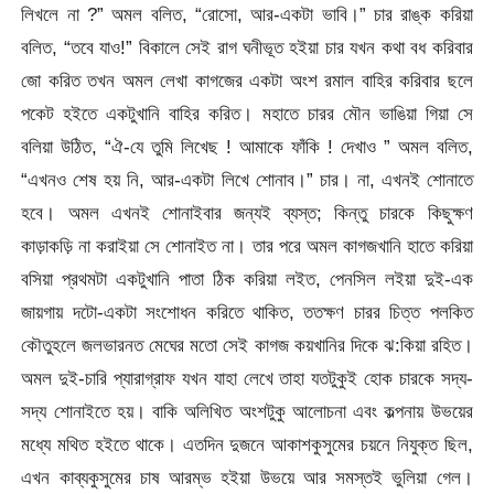
লিখলে না ?” অমল বলিত, “রোসো, আর-একটা ভাবি।” চার রাঙ্ক করিয়া
বলিত, “তবে যাও!” বিকালে সেই রাগ ঘনীভূত হইয়া চার যখন কথা বধ করিবার
জো করিত তখন অমল লেখা কাগজের একটা অংশ রমাল বাহির করিবার ছলে
পকেট হইতে একটুখানি বাহির করিত। মহাতে চারর মৌন ভাঙিয়া গিয়া সে
বলিয়া উঠিত, “ঐ-যে তুমি লিখেছ ! আমাকে ফাঁকি ! দেখাও ” অমল বলিত,
“এখনও শেষ হয় নি, আর-একটা লিখে শোনাব।”
চার। না, এখনই শোনাতে
হবে। অমল এখনই শোনাইবার জন্যই ব্যস্ত; কিন্তু চারকে কিছুক্ষণ
কাড়াকড়ি না করাইয়া সে শোনাইত না। তার পরে অমল কাগজখানি হাতে করিয়া
বসিয়া প্রথমটা একটুখানি পাতা ঠিক করিয়া লইত, পেনসিল লইয়া দুই-এক
জায়গায় দটো-একটা সংশোধন করিতে থাকিত, ততক্ষণ চারর চিত্ত পলকিত
কৌতুহলে জলভারনত মেঘের মতো সেই কাগজ কয়খানির দিকে ঝ:কিয়া রহিত।
অমল দুই-চারি প্যারাগ্রাফ যখন যাহা লেখে তাহা যতটুকুই হোক চারকে সদ্য-
সদ্য শোনাইতে হয়। বাকি অলিখিত অংশটুকু আলোচনা এবং কল্পনায় উভয়ের
মধ্যে মথিত হইতে থাকে। এতদিন দুজনে আকাশকুসুমের চয়নে নিযুক্ত ছিল,
এখন কাব্যকুসুমের চাষ আরম্ভ হইয়া উভয়ে আর সমস্তই ভুলিয়া গেল।