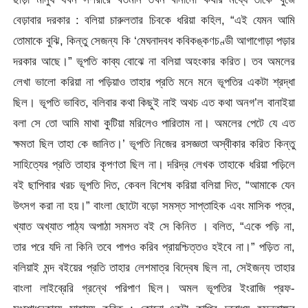
বেড়াবার দরকার : বলিয়া চারুলতার চিবকে ধরিয়া কহিল, “এই যেমন আমি
তোমাকে বুঝি, কিন্তু সেজন্য কি ‘মেঘনাদবধ কবিকঙ্কণচণ্ডী আগাগোড়া পড়ার
দরকার আছে।” ভূপতি কাব্য বোঝে না বলিয়া অহংকার করিত। তব অমলের
লেখা ভালো করিয়া না পড়িয়াও তাহার প্রতি মনে মনে ভূপতির একটা শ্রদ্ধা
ছিল। ভূপতি ভাবিত, বলিবার কথা কিছুই নাই অথচ এত কথা অনগ’ল বানাইয়া
বলা সে তো আমি মাথা কুটিয়া মরিলেও পারিতাম না। অমলের পেটে যে এত
ক্ষমতা ছিল তাহা কে জানিত।’ ভূপতি নিজের রসজ্ঞতা অস্বীকার করিত কিন্তু
সাহিত্যের প্রতি তাহার কৃপণতা ছিল না। দরিদ্র লেখক তাহাকে ধরিয়া পড়িলে
বই ছাপিবার খরচ ভূপতি দিত, কেবল বিশেষ করিয়া বলিয়া দিত, “আমাকে যেন
উৎসগ করা না হয়।” বাংলা ছোটো বড়ো সমস্ত সাপ্তাহিক এবং মাসিক পত্র,
খ্যাত অখ্যাত পাঠ্য অপাঠা সমসত বই সে কিনিত । বলিত, “একে পড়ি না,
তার পরে যদি না কিনি তবে পাপও করিব প্রায়শ্চিত্তও হইবে না।” পড়িত না,
বলিয়াই মন্দ বইয়ের প্রতি তাহার লেশমাত্র বিদ্বেষ ছিল না, সেইজন্য তাহার
বাংলা লাইব্রেরি গ্রন্থে পরিপাণ ছিল। অমল ভূপতির ইংরাজি প্রফ-