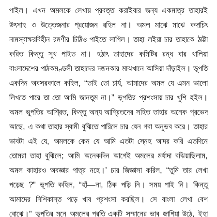
পাইল। এখন অমলকে লেখায় প্রবত্ত করাইবার জন্য একমাত্র তাহারই
উৎসাহ ও উত্তেজনার প্রয়োজন রহিল না। অমল মাঝে মাঝে কদাচিৎ
নামস্বাক্ষরবিহীন রমণীর চিঠিও পাইতে লাগিল। তাহা লইয়া চার তাহাকে ঠাট্টা
করিত কিন্তু সুখ পাইত না। হঠাৎ তাহাদের কমিটির রন্ধ বার খালিয়া
বাংলাদেশের পাঠকমণ্ডলী তাহাদের দজনকার মাঝখানে আসিয়া দাঁড়াইল। ভূপতি
একদিন অবসরকালে কহিল, “তাই তো চার্য, আমাদের অমল যে এমন ভালো
লিখতে পারে তা তো আমি জানতুম না।” ভূপতির প্রশংসায় চার খুশি হইল।
অমল ভূপতির আশ্রিত, কিন্তু অন্য আশ্রিতদের সহিত তাহার অনেক প্রভেদ
আছে, এ কথা তাহার স্বামী বুঝিতে পারিলে চার যেন গবা অনুভব করে। তাহার
ভাবটা এই যে, অমলকে কেন যে আমি এতটা স্নেহ আদর করি এতদিনে
তোমরা তাহা বুঝিলে; আমি অনেকদিন আগেই অমলের মর্যাদা বঝিয়াছিলাম,
অমল কাহারও অবজ্ঞার পাত্র নহে।’
চার জিজ্ঞাসা করিল, “তুমি তার লেখা
পড়েছ ?” ভূপতি কহিল, “হাঁ—না, ঠিক পড়ি নি। সময় পাই নি। কিন্তু
আমাদের নিশিকান্ত পড়ে খাব প্রশংসা করছিল। সে বাংলা লেখা বেশ
বোঝে।” ভূপতির মনে অমলের প্রতি একটি সম্মানের ভাব জাগিয়া উঠে, ইহা