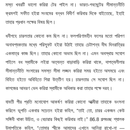
মস্ত খবরটি ভালো করিয়া টের পাইল না। ভারত-গবমেন্টের সীমান্তনীতি
ক্রমশই সফীত হইয়া সংযমের বন্ধন বিদীর্ণ করিবার দিকে যাইতেছে, ইহাই
তাহার প্রধান লক্ষের বিষয় ছিল।
ধনীগহে চারলতার কোনো কম ছিল না। ফলপরিণামহীন ফলের মতো পরিপণ
অনাবশ্যকতার মধ্যে পরিস্ফুট হইয়া উঠাই তাহার চেটাশন্য দীঘ দিনরাত্রির
একমাত্র কাজ ছিল। তাহার কোনো অভাব ছিল না। এমন অবস্থায় সযোগ
পাইলে বধ স্বামীকে লইয়া অত্যন্ত বাড়াবাড়ি করিয়া থাকে, দাপত্যলীলার
সীমান্তনীতি সংসারের সমস্ত সীমা লঙ্ঘন করিয়া সময় হইতে অসময়ে এবং
বিহিত হইতে অবিহিতে গিয়া উত্তীণ হয়। চারলতার সে সযোগ ছিল না।
কাগজের আবরণ ভেদ করিয়া স্বামীকে অধিকার করা তাহার পক্ষে দরহ।
যাবতী পীর প্রতি মনোযোগ আকর্ষণ করিয়া কোনো আত্মীয়া তাহাকে ভংসনা
করিলে ভূপতি একবার সচেতন হইয়া কহিল, “তাই তো, চারর একজন কেউ
সঙ্গিনী থাকা উচিত, ও বেচারার কিছই করিবার নাই।”
86.8 গল্পগুচ্ছ শ্যালক
উমাপতিকে কহিল, “তোমার স্মীকে আমাদের এখানে আনিয়া রাখো-না —