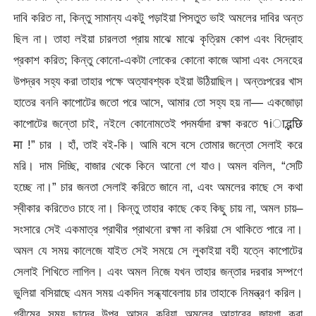
দাবি করিত না, কিন্তু সামান্য একটু পড়াইয়া পিসতুত ভাই অমলের দাবির অন্ত
ছিল না। তাহা লইয়া চারলতা প্রায় মাঝে মাঝে কৃত্রিম কোপ এবং বিদ্রোহ
প্রকাশ করিত; কিন্তু কোনো-একটা লোকের কোনো কাজে আসা এবং সেনহের
উপদ্রব সহ্য করা তাহার পক্ষে অত্যাবশ্যক হইয়া উঠিয়াছিল। অন্তঃপরের খাস
হাতের বননি কাপোটের জতো পরে আসে, আমার তো সহ্য হয় না— একজোড়া
কাপোটের জন্তো চাই, নইলে কোনোমতেই পদমর্যাদা রক্ষা করতে १iाद्भछि
मा !” চার । হাঁ, তাই বই-কি। আমি বসে বসে তোমার জন্তো সেলাই করে
মরি। দাম দিচ্ছি, বাজার থেকে কিনে আনো গে যাও। অমল বলিল, “সেটি
হচ্ছে না।” চার জনতা সেলাই করিতে জানে না, এবং অমলের কাছে সে কথা
স্বীকার করিতেও চাহে না। কিন্তু তাহার কাছে কেহ কিছু চায় না, অমল চায়–
সংসারে সেই একমাত্র প্রাথীর প্রাথনো রক্ষা না করিয়া সে থাকিতে পারে না।
অমল যে সময় কালেজে যাইত সেই সময়ে সে লুকাইয়া বহী যত্নে কাপোটের
সেলাই শিখিতে লাগিল। এবং অমল নিজে যখন তাহার জন্তার দরবার সম্পণে
ভুলিয়া বসিয়াছে এমন সময় একদিন সন্ধ্যাবেলায় চার তাহাকে নিমন্ত্রণ করিল।
গ্রীমের সময় ছাদের উপর আসন করিয়া অমলের আহারের জায়গা করা