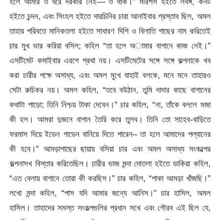
হলে আমার ও ঘরে দরকার নেই— ও থাক।” মরিশস হইতে লবঙ্গ, কনট
হইতে চন্দন, এবং সিংহল হইতে দারচিনির চারা আনাইবার প্রস্তাব ছিল, অমল
তাহার পরিবতে মানিকতলা হইতে সাধারণ দিশি ও বিলাতি গাছের নাম করিতেই
চার মুখ ভার করিয়া বসিল; কহিল “তা হলে অামার বাগানে কাজ নেই।”
এসটিমেট কমাইবার এরপে প্রথা নয়। এসটিমেটের সঙ্গে সঙ্গে কল্পনাকে খব
করা চারীর পক্ষে অসাধ্য, এবং অমল মুখে যাহাই বলকে, মনে মনে তাহারও
সেটা রুচিকর নয়। অমল কহিল, “তবে বউঠান, তুমি দাদার কাছে বাগানের
কথাটা পাড়ো; তিনি নিশ্চয় টাকা দেবেন।” চার কহিল, “না, তাঁকে বললে মজা
কী হল। আমরা দুজনে বাগান তৈরি করে তুলব। তিনি তো সাহেব-বাড়িতে
ফরমাস দিয়ে ইডেন গাডেন বানিয়ে দিতে পারেন– তা হলে আমাদের পল্যানের
কী হবে।” আমড়াগাছের ছায়ায় বসিয়া চার এবং অমল অসাধ্য সংকল্পের
কল্পনাসখ বিস্তার করিতেছিল। চারীর ভাজ মন্দা দোতলা হইতে ডাকিয়া কহিল,
“এত বেলায় বাগানে তোরা কী করছিস।” চার কহিল, “পাকা আমড়া খাঁজছি।”
লখো মন্দা কহিল, “পাস যদি আমার জন্যে আনিস।” চার হাসিল, অমল
হাসিল। তাহাদের সমস্ত সংকল্পগুলির প্রধান সখে এবং গৌরব এই ছিল যে,