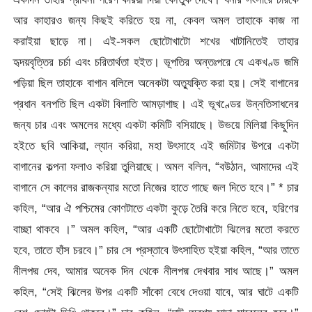
আর কাহারও জন্য কিছই করিতে হয় না, কেবল অমল তাহাকে কাজ না
করাইয়া ছাড়ে না। এই-সকল ছোটোখাটো শখের খাটানিতেই তাহার
হৃদয়বৃত্তির চর্চা এবং চরিতার্থতা হইত। ভূপতির অন্তঃপরে যে একখণ্ড জমি
পড়িয়া ছিল তাহাকে বাগান বলিলে অনেকটা অত্যুক্তি করা হয়। সেই বাগানের
প্রধান বনপতি ছিল একটা বিলাতি আমড়াগাছ। এই ভূখণ্ডের উন্নতিসাধনের
জন্য চার এবং অমলের মধ্যে একটা কমিটি বসিয়াছে। উভয়ে মিলিয়া কিছুদিন
হইতে ছবি আকিয়া, ল্যান করিয়া, মহা উৎসাহে এই জমিটার উপরে একটা
বাগানের কল্পনা ফলাও করিয়া তুলিয়াছে। অমল বলিল, “বউঠান, আমাদের এই
বাগানে সে কালের রাজকন্যার মতো নিজের হাতে গাছে জল দিতে হবে।” * চার
কহিল, “আর ঐ পশ্চিমের কোণটাতে একটা কুড়ে তৈরি করে নিতে হবে, হরিণের
বাচ্ছা থাকবে ।” অমল কহিল, “আর একটি ছোটোখাটো ঝিলের মতো করতে
হবে, তাতে হাঁস চরবে।” চার সে প্রস্তাবে উৎসাহিত হইয়া কহিল, “আর তাতে
নীলপদ্ম দেব, আমার অনেক দিন থেকে নীলপদ্ম দেখবার সাধ আছে।” অমল
কহিল, “সেই ঝিলের উপর একটি সাঁকো বেধে দেওয়া যাবে, আর ঘাটে একটি