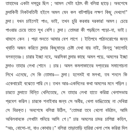
তাহাদের একটা দস্তুর ছিল ; আমল সেটা হঠাৎ কী বলিয়া ছাড়ে। অবশেষে
মন্দাকিনী নিকটবতিনী হইলে অমল যেন কল বাটপাড়ির লক্ষণ কিছু দেখলে!”
মন্দা। যখন চাইলেই পাও, ভাই, তখন চুরি করবার দরকার! অমল। চেয়ে
পাওয়ার চেয়ে তাতে সুখ বেশি। মন্দা। তোমরা কী পড়ছিলে পড়ো-না, ভাই।
থামলে কেন । পড়া শুনতে আমার বেশ লাগে । ইতিপবে পাঠানরোগের জন্য
খ্যাতি অজন করিতে মন্দার কিছুমাত্র চেষ্টা দেখা যায় নাই, কিন্তু ‘কালোহি
বলবত্তরঃ। চারার ইচ্ছা নহে, অরসিকা মন্দার কাছে অমল পড়ে, অমলের ইচ্ছা
মন্দাও তাহার লেখা শোনে । চার। অমল কমলাকাতের দপ্তরের সমালোচনা
লিখে এনেছে, সে কি তোমার— মন্দা। হলেমই বা মলখা, তব শনলে কি
একেবারেই বঝেতে পারি নে। তখন আর-একদিনের কথা অমলের মনে পড়িল।
চারতে মন্দাতে বিন্তি খেলিতেছে, সে তাহার লেখা হাতে করিয়া খেলাসভায়
প্রবেশ করিল। চারকে শনাইবার জন্য সে অধীর, খেলা ভাঙিতেছে না দেখিয়া
সে বিরক্ত। অবশেষে বলিয়া উঠিল, “তোমরা তবে খেলো বউঠান, আমি
অখিলবাবকে লেখাটা শুনিয়ে আসি গে।” চার অমলের চাদর চাপিয়া কহিল,
“আঃ, বোসো-না, যাও কোথায়।” বলিয়া তাড়াতাড়ি হারিয়া খেলা শেষ করিয়া দিল