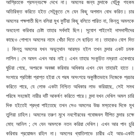
আশ্রিতকে প্রসন্নচক্ষে দেখে না। অমলের জন্য মন্দাকে যেটুকু গহকম
অতিরিক্ত করিতে হইত সেটুকুতে সে যেন কিছু অপমান বোধ করিত। চার
অমলের পক্ষপাতী ছিল বলিয়া মুখ ফুটিয়া কিছু বলিতে পারিত না, কিন্তু অমলকে
অবহেলা করিবার চেষ্টা তাহার সর্বদাই ছিল। সুযোগ পাইলেই দাসদাসীদের
কাছেও গোপনে অমলের নামে খোঁচা দিতে সে ছাড়িত না। তাহারাও যোগ দিত
। কিন্তু অমলের যখন অভুত্থান আরম্ভ হইল তখন মন্দার একট চমক
লাগিল। সে অমল এখন আর নাই। এখন তাহার সংকুচিত নম্রতা একেবারে
ঘুচিয়া গেছে, অপরকে অবজ্ঞা করিবার অধিকার এখন যেন তাহারই হাতে ।
সংসারে প্রতিষ্ঠা প্রাপ্ত হইয়া যে পরষ অসংশয়ে অকুষ্ঠিতভাবে নিজেকে প্রচার
করিতে পারে, যে লোক একটা নিশ্চিত অধিকার লাভ করিয়াছে, সেই সমথ
পরিষে সহজেই নারীর দটি আকর্ষণ করিতে পারে। মন্দা যখন দেখিল অমল চারি
দিক হইতেই শ্রদ্ধা পাইতেছে তখন সেও অমলের উচ্চ মস্তকের দিকে মুখ
তুলিয়া চাহিল। অমলের তরুণ মুখে নবগৌরবের গবোজবল দীপিত মন্দার চক্ষে
মোহ আনিল ; সে যেন অমলকে নতন করিয়া দেখিল। এখন আর পান চুরি
করিবার প্রয়োজন রহিল না। অমলের খ্যাতিলাভে চারীর এই আর-একটা