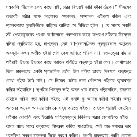
সমবয়সি স্মীলোক কেহ কাছে নাই, চারর নিশ্চয়ই ভারি ফাঁকা ঠেকে।” সীসঙ্গের
অভাবই চারীর পক্ষে অত্যন্ত শোকাবহ, সম্পাদক এইরুপ বঝিল এবং
শ্যালকজায়া মন্দাকিনীকে বাড়িতে আনিয়া সে নিশ্চিত হইল । যে সময়ে স্বামী
স্ত্রী প্রেমোন্মেষের প্রথম অর্ণালোকে পরস্পরের কাছে অপরাপ মহিমায় চিরন্তন
বলিয়া প্রতিভাত হয়, দাপত্যের সেই বর্ণপ্রভামণ্ডিত প্রত্যুষকাল অচেতন
অবস্থায় কখন অতীত হইয়া গেল কেহ জানিতে পারিল না। নতনত্বের বাদ না
পাইয়াই উভয়ে উভয়ের কাছে পরাতন পরিচিত অভ্যস্ত হইয়া গেল। লেখাপড়ার
দিকে চারুলতার একটা স্বাভাবিক ঝোঁক ছিল বলিয়া তাহার দিনগলা অত্যন্ত
বোঝা হইয়া উঠে নাই। সে নিজের চেষ্টায় নানা কৌশলে পড়িবার বন্দোবস্ত
করিয়া লইয়াছিল। ভূপতির পিসতুত ভাই অমল থাড ইয়ারে পড়িতেছিল, চারলতা
তাহাকে ধরিয়া পড়া করিয়া লইত; এই কমাট কু আদায় করিয়া লইবার জন্য
অমলের অনেক আবদার তাহাকে সহ্য করিতে হইত। তাহাকে প্রায়ই হোটেলে
খাইবার খোরাকি এবং ইংরাজি সাহিত্যগ্রন্থ কিনিবার খরচা জোগাইতে হইত।
অমল মাঝে মাঝে বন্ধাদের নিমন্ত্ৰণ করিয়া খাওয়াইত, সেই যজ্ঞ-সমাধার ভার
গরদক্ষিণা স্বরপ চারুলতা নিজে গ্রহণ করিত। ভূপতি চারুলতার প্রতি কোনো