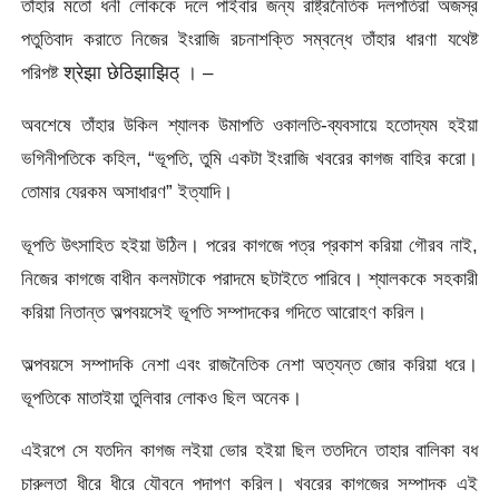
তাঁহার মতো ধনী লোককে দলে পাইবার জন্য রাষ্ট্রনৈতিক দলপতিরা অজস্র
পতুতিবাদ করাতে নিজের ইংরাজি রচনাশক্তি সম্বন্ধে তাঁহার ধারণা যথেষ্ট
পরিপষ্ট श्रेझा छेठिझाझिठ् । –
অবশেষে তাঁহার উকিল শ্যালক উমাপতি ওকালতি-ব্যবসায়ে হতোদ্যম হইয়া
ভগিনীপতিকে কহিল, “ভূপতি, তুমি একটা ইংরাজি খবরের কাগজ বাহির করো।
তোমার যেরকম অসাধারণ” ইত্যাদি।
ভূপতি উৎসাহিত হইয়া উঠিল। পরের কাগজে পত্র প্রকাশ করিয়া গৌরব নাই,
নিজের কাগজে বাধীন কলমটাকে পরাদমে ছটাইতে পারিবে। শ্যালককে সহকারী
করিয়া নিতান্ত অল্পবয়সেই ভূপতি সম্পাদকের গদিতে আরোহণ করিল।
অল্পবয়সে সম্পাদকি নেশা এবং রাজনৈতিক নেশা অত্যন্ত জোর করিয়া ধরে।
ভূপতিকে মাতাইয়া তুলিবার লোকও ছিল অনেক।
এইরপে সে যতদিন কাগজ লইয়া ভোর হইয়া ছিল ততদিনে তাহার বালিকা বধ
চারুলতা ধীরে ধীরে যৌবনে পদাপণ করিল। খবরের কাগজের সম্পাদক এই