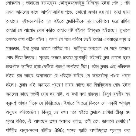
লোকসান ; তাহাদের ষড়যন্ত্রের কৌতুকবন্ধনটুকু বিচ্ছিন্ন হইয়া গেল ; পান
এখন আমলের কাছে আপনি আসিয়া পড়ে, কোনো অভাব হয় না। তাহা ছাড়া
তাহাদের দইজনে-গঠিত দল হইতে মন্দাকিনীকে নানা কৌশলে দরে রাখিয়া
তাহারা যে আমোদ বোধ করিত তাহাও নষ্ট হইবার উপক্রম হইয়াছে। মন্দাকে
তফাতে রাখা কঠিন হইল। অমল যে মনে করিবে চারই তাহার একমাত্র বন্ধ ও
সমজদার, ইহা মন্দার ভালো লাগিত না। পবেীকৃত অবহেলা সে সদে আসলে
শোধ দিতে উদ্যত। সুতরাং অমলে চারতে মুখোমুখি হইলেই মন্দা কোনো ছলে
মাঝখানে আসিয়া ছায়া ফেলিয়া গ্রহণ লাগাইয়া দিত। হঠাৎ মন্দার এই পরিবতন
লইয়া চার তাহার অসাক্ষাতে যে পরিহাস করিবে সে অবসরটকু পাওয়া শক্ত
হইল। মন্দার এই অনাহত প্রবেশ চারার কাছে যত বিরক্তিকর বোধ হইত
অমলের কাছে ততটা বোধ হয় নাই, এ কথা বলা বাহুল্য। বিমুখ রমণীর মন
ক্রমশ তাহার দিকে যে ফিরিতেছে, ইহাতে ভিতরে ভিতরে সে একটা আগ্রহ
অনুভব করিতেছিল। কিন্তু চার যখন দরে হইতে মন্দাকে দেখিয়া তীব্র মদ
স্বরে বলিত, ঐ আসছেন তখন অমলও বলিত, তাই তো, জালালে দেখছি।’
পথিবীর অন্য-সকল
নষ্টনীড় 896; সঙ্গের প্রতি অসহিষ্ণতা প্রকাশ করা