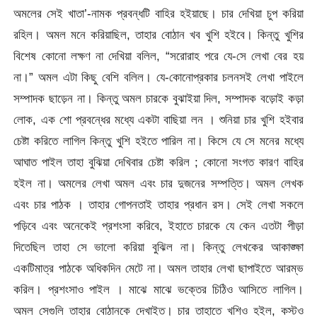
অমলের সেই খাতা’-নামক প্রবন্ধটি বাহির হইয়াছে। চার দেখিয়া চুপ করিয়া
রহিল। অমল মনে করিয়াছিল, তাহার বোঠান খব খুশি হইবে। কিন্তু খুশির
বিশেষ কোনো লক্ষণ না দেখিয়া বলিল, “সরোরাহ পরে যে-সে লেখা বের হয়
না।” অমল এটা কিছু বেশি বলিল। যে-কোনোপ্রকার চলনসই লেখা পাইলে
সম্পাদক ছাড়েন না। কিন্তু অমল চারকে বুঝাইয়া দিল, সম্পাদক বড়োই কড়া
লোক, এক শো প্রবন্ধের মধ্যে একটা বাছিয়া লন । শুনিয়া চার খুশি হইবার
চেষ্টা করিতে লাগিল কিন্তু খুশি হইতে পারিল না। কিসে যে সে মনের মধ্যে
আঘাত পাইল তাহা বুঝিয়া দেখিবার চেষ্টা করিল ; কোনো সংগত কারণ বাহির
হইল না। অমলের লেখা অমল এবং চার দুজনের সম্পত্তি। অমল লেখক
এবং চার পাঠক । তাহার গোপনতাই তাহার প্রধান রস। সেই লেখা সকলে
পড়িবে এবং অনেকেই প্রশংসা করিবে, ইহাতে চারকে যে কেন এতটা পীড়া
দিতেছিল তাহা সে ভালো করিয়া বুঝিল না। কিন্তু লেখকের আকাঙ্ক্ষা
একটিমাত্র পাঠকে অধিকদিন মেটে না। অমল তাহার লেখা ছাপাইতে আরম্ভ
করিল। প্রশংসাও পাইল । মাঝে মাঝে ভক্তের চিঠিও আসিতে লাগিল।
অমল সেগুলি তাহার বোঠানকে দেখাইত। চার তাহাতে খশিও হইল, কস্টও