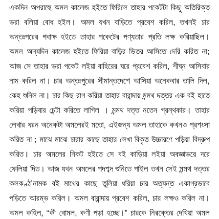
একদিন অপরাহুে অমল কালেজ হইতে ফিরিলে তাহার পকেটটা কিছু অতিরিক্ত
ভরা বলিয়া বোধ হইল। অমল যখন বাড়িতে প্রবেশ করিল, তখনই চার
অন্তঃপরের গবাক্ষ হইতে তাহার পকেটের পণ্যতার প্রতি লক্ষ করিয়াছিল।
অমল অন্যদিন কালেজ হইতে ফিরিয়া বাড়ির ভিতর আসিতে দেরি করিত না;
আজ সে তাহার ভরা পকেট লইয়া বাহিরের ঘরে প্রবেশ করিল, শীঘ্ন আসিবার
নাম করিল না। চার অন্তঃপুরের সীমান্তদেশে আসিয়া অনেকবার তালি দিল,
কেহ শুনিল না। চার কিছ রাগ করিয়া তাহার বারান্দায় মন্মথ দত্তর এক বই হাতে
করিয়া পড়িবার চেন্টা করিতে লাগিল । মন্মথ দত্ত নতেন গ্রন্থকার। তাহার
লেখার ধরন অনেকটা অমলেরই মতো, এইজন্য অমল তাহাকে কখনও প্রশংসা
করিত না ; মাঝে মাঝে চারার কাছে তাহার লেখা বিকৃত উচ্চারণে পড়িয়া বিদ্রুপ
করিত। চার অমলের নিকট হইতে সে বই কাড়িয়া লইয়া অবজ্ঞাভরে দরে
ফেলিয়া দিত। আজ যখন অমলের পদশব্দ শুনিতে পাইল তখন সেই মন্মথ দত্তর
কলকণ্ঠ’নামক বই মাথের কাছে তুলিয়া ধরিয়া চার অত্যন্ত একাগ্রভাবে
পড়িতে আরম্ভ করিল। অমল বারান্দায় প্রবেশ করিল, চার লক্ষও করিল না।
অমল কহিল, “কী বোমল, কণী পড়া হচ্ছে।” চারকে নিরক্তের দেখিয়া অমল