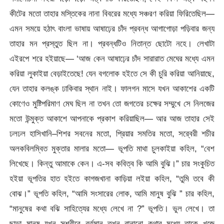
কীটের মতো তাহার মস্তিকের নানা বিবরের মধ্যে সঞ্চরণ করিয়া ফিরিতেছিল—
এমন সময়ে হঠাৎ বাংলা ভাষায় আষাঢ়ের চাঁদ প্রবন্ধ আগাগোড়া পড়িবার জন্য
তাহার মন প্রস্তুত ছিল না। প্রবন্ধটিও নিতান্ত ছোটো নহে। লেখাটা
এইরপে শরে হইয়াছে— ‘আজ কেন আষাঢ়ের চাঁদ সারারাত মেঘের মধ্যে এমন
করিয়া লুকাইয়া বেড়াইতেছে! যেন বগলোক হইতে সে কী চুরি করিয়া আনিয়াছে,
যেন তাহার কলঙ্ক ঢাকিবার স্থান নাই। ফালগন মাসে যখন আকাশের একটি
কোণেও মুষ্টিপরিমাণ মেঘ ছিল না তখন তো জগতের চক্ষের সম্মুখে সে নিলজের
মতো উন্মুক্ত আকাশে আপনাকে প্রকাশ করিয়াছিল— আর আজ তাহার সেই
ঢলঢল হাসিখানি–শিশর সবনের মতো, প্রিয়ার সমতির মতো, সরে্বরী শচীর
অলকবিলম্বিত মুক্তার মালার মতো— ভূপতি মাথা চুলকাইয়া কহিল, “বেশ
লিখেছে। কিন্তু আমাকে কেন। এ-সব কবিত্ব কি আমি বুঝি।” চার সংকুচিত
হইয়া ভূপতির হাত হইতে কাগজখানা কাড়িয়া লইয়া কহিল, “তুমি তবে কী
বোঝ।” ভূপতি কহিল, “আমি সংসারের লোক, আমি মানুষ বুঝি ” চার কহিল,
“মানুষের কথা বঝি সাহিত্যের মধ্যে লেখে না ?” ভূপতি। ভুল লেখে। তা
ছাড়া মানুষ যখন সশরীরে বর্তমান তখন বানানো কথার মধ্যে তাকে খুজে