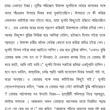
চারর একান্ত ইচ্ছা। তৃতীয় পরিচ্ছেদ উমাপদ ভূপতিকে তাহার কাগজের সঙ্গে
অন্য পাঁচরকম উপহার দিবার কথা বুঝাইতেছিল। উপহারে যে কী করিয়া
লোকসান কাটাইয়া লাভ হইতে পারে, তাহা ভূপতি কিছুতেই বঝিতে পারিতেছিল
না। . চার একবার ঘরের মধ্যে প্রবেশ করিয়াই উমাপদকে দেখিয়া চলিয়া গেল।
আবার কিছুক্ষণ ঘুরিয়া ফিরিয়া ঘরে আসিয়া দেখিল, দুইজনে হিসাব লইয়া তকে
প্রবত্ত । উমাপদ চারীর অধৈয দেখিয়া কোনো ছতা করিয়া বাহির হইয়া গেল।
ভূপতি হিসাব লইয়া মাথা ঘরাইতে লাগিল। চার ঘরে ঢুকিয়া বলিল, “এখনও বুঝি
তোমার কাজ শেষ হল না ? দিনরাত ঐ একখানা কাগজ নিয়ে যে তোমার কী
করে কাটে, আমি তাই ভাবি।” ভূপতি হিসাব সরাইয়া রাখিয়া একটুখানি হাসিল।
মনে মনে ভাবিল, বাস্তবিক, চার্যর প্রতি আমি মনোযোগ দিবার সময়ই পাই না,
বড়ো অন্যায়। ও বেচারার পক্ষে সময় কাটাইবার কিছুই নাই।’ ভূপতি
স্নেহপণাস্তবরে কহিল, “আজ যে তোমার পড়া নেই! মাস্টারটি বুঝি পালিয়েছেন
? তোমার পাঠশালার সব উলটো নিয়ম— ছাত্রীটি পথিপত্র নিয়ে প্রস্তুত,
মাস্টার পলাতক । আজকাল অমল তোমাকে আগেকার মতো নিয়মিত পড়ায়
ব’লে তো বোধ হয় না।” চার কহিল, “আমাকে পড়িয়ে অমলের সময় নষ্ট করা