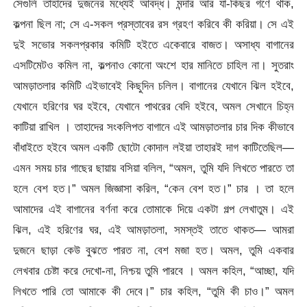
সেগুলি তাহাদের দুজনের মধ্যেই আবদ্ধ। মন্দার আর যা-কিছর গণে থাক,
কল্পনা ছিল না; সে এ-সকল প্রস্তাবের রস গ্রহণ করিবে কী করিয়া। সে এই
দুই সভোর সকলপ্রকার কমিটি হইতে একেবারে বাজত। অসাধ্য বাগানের
এসটিমেটও কমিল না, কল্পনাও কোনো অংশে হার মানিতে চাহিল না। সুতরাং
আমড়াতলার কমিটি এইভাবেই কিছুদিন চলিল। বাগানের যেখানে ঝিল হইবে,
যেখানে হরিণের ঘর হইবে, যেখানে পাথরের বেদি হইবে, অমল সেখানে চিহ্ন
কাটিয়া রাখিল ।
তাহাদের সংকলিপত বাগানে এই আমড়াতলার চার দিক কীভাবে
বাঁধাইতে হইবে অমল একটি ছোটো কোদাল লইয়া তাহারই দাগ কাটিতেছিল—
এমন সময় চার গাছের ছায়ায় বসিয়া বলিল, “অমল, তুমি যদি লিখতে পারতে তা
হলে বেশ হত।” অমল জিজ্ঞাসা করিল, “কেন বেশ হত।” চার । তা হলে
আমাদের এই বাগানের বর্ণনা করে তোমাকে দিয়ে একটা গল্প লেখাতুম। এই
ঝিল, এই হরিণের ঘর, এই আমড়াতলা, সমস্তই তাতে থাকত— আমরা
দুজনে ছাড়া কেউ বুঝতে পারত না, বেশ মজা হত। অমল, তুমি একবার
লেখবার চেষ্টা করে দেখো-না, নিশ্চয় তুমি পারবে । অমল কহিল, “আচ্ছা, যদি
লিখতে পারি তো আমাকে কী দেবে।” চার কহিল, “তুমি কী চাও।” অমল