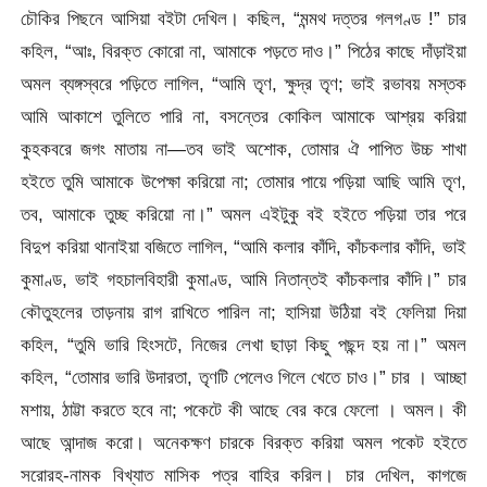
চৌকির পিছনে আসিয়া বইটা দেখিল। কছিল, “মন্মথ দত্তর গলগণ্ড !” চার
কহিল, “আঃ, বিরক্ত কোরো না, আমাকে পড়তে দাও।” পিঠের কাছে দাঁড়াইয়া
অমল ব্যঙ্গস্বরে পড়িতে লাগিল, “আমি তৃণ, ক্ষুদ্র তৃণ; ভাই রভাবয় মস্তক
আমি আকাশে তুলিতে পারি না, বসন্তের কোকিল আমাকে আশ্রয় করিয়া
কুহকবরে জগং মাতায় না—তব ভাই অশোক, তোমার ঐ পাপিত উচ্চ শাখা
হইতে তুমি আমাকে উপেক্ষা করিয়ো না; তোমার পায়ে পড়িয়া আছি আমি তৃণ,
তব, আমাকে তুচ্ছ করিয়ো না।” অমল এইটুকু বই হইতে পড়িয়া তার পরে
বিদুপ করিয়া থানাইয়া বজিতে লাগিল, “আমি কলার কাঁদি, কাঁচকলার কাঁদি, ভাই
কুমাণ্ড, ভাই গহচালবিহারী কুমাণ্ড, আমি নিতান্তই কাঁচকলার কাঁদি।” চার
কৌতুহলের তাড়নায় রাগ রাখিতে পারিল না; হাসিয়া উঠিয়া বই ফেলিয়া দিয়া
কহিল, “তুমি ভারি হিংসটে, নিজের লেখা ছাড়া কিছু পছন্দ হয় না।” অমল
কহিল, “তোমার ভারি উদারতা, তৃণটি পেলেও গিলে খেতে চাও।” চার । আচ্ছা
মশায়, ঠাট্টা করতে হবে না; পকেটে কী আছে বের করে ফেলো । অমল। কী
আছে আন্দাজ করো। অনেকক্ষণ চারকে বিরক্ত করিয়া অমল পকেট হইতে
সরোরহ-নামক বিখ্যাত মাসিক পত্র বাহির করিল। চার দেখিল, কাগজে