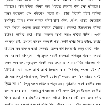
হইয়াছে। বালি উড়িয়া পড়িবার ভয়ে পিতলের ঢাকনায় থালা ঢাকা রহিয়াছে।
অমল কলেজের বেশ পরিত্যাগ করিয়া মাখ ধাইয়া ফিটফাট হইয়া আসিয়া
উপস্থিত হইল। অমল আসনে বসিয়া ঢাকা খলিল; দেখিল, থালায় একজোড়া
নতন-বাঁধানো পশমের জনতা সাজানো রহিয়াছে। চারলতা উচ্চৈঃস্বরে হাসিয়া
উঠিল।
নষ্টনীড় জতা পাইয়া অমলের আশা আরও বাড়িয়া উঠিল। এখন
গলাবন্ধ চাই, রেশমের রামালে ফলকাটা পাড় সেলাই করিয়া দিতে হইবে, তাহার
বাহিরের ঘরে বসিবার বড়ো কেদারায় তেলের দাগ নিবারণের জন্য একটা কাজ-
করা আবরণ আবশ্যক। প্রত্যেক বারেই চারুলতা আপত্তি প্রকাশ করিয়া
কলহ করে এবং প্রত্যেক বারেই বহয় যত্নে ও নেহে শৌখিন আমলের শখ
মিটাইয়া দেয়। অমল মাঝে মাঝে জিজ্ঞাসা করে, “বউঠান, কতদর হইল।”
চারলেতা মিথ্যা করিয়া বলে, “কিছই হয় নি।” কখনও বলে, “সে আমার মনেই
झिळ ना ।” কিন্তু অমল ছাড়িবার পাত্র নয়। প্রতিদিন স্মরণ করাইয়া দেয়
এবং আবদার করে। নাছোড়বান্দা অমলের সেই-সকল উপদ্রব উদ্রেক করাইয়া
দিবার জন্যই চার ঔদাসীন্য প্রকাশ করিয়া বিরোধের সন্টি করে এবং হঠাৎ
একদিন তাহার প্রার্থনা পরেণ করিয়া দিয়া কৌতুক দেখে। ধনীর সংসারে চারকে