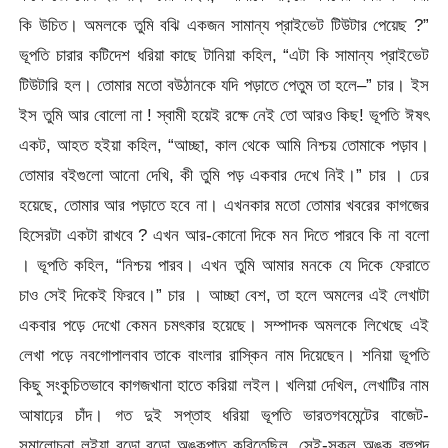
কি উচিত। অমলকে তুমি বঝি একজন সামান্য প্রাইভেট টিউটার পেয়েছ ?”
ভূপতি চারার কটিদেশ ধরিয়া কাছে টানিয়া কহিল, “এটা কি সামান্য প্রাইভেট
টিউটারি হল। তোমার মতো বউঠানকে যদি পড়াতে পেতুম তা হলে–” চার। ইস
ইস তুমি আর বোলো না ! স্বামী হয়েই রক্ষে নেই তো আরও কিছ! ভূপতি ঈষৎ
একট, আহত হইয়া কহিল, “আচ্ছা, কাল থেকে আমি নিশ্চয় তোমাকে পড়াব।
তোমার বইগুলো আনো দেখি, কী তুমি পড় একবার দেখে নিই।” চার । ঢের
হয়েছে, তোমার আর পড়াতে হবে না। এখনকার মতো তোমার খবরের কাগজের
হিসেরটা একটা রাখবে ? এখন আর-কোনো দিকে মন দিতে পারবে কি না বলো
। ভূপতি কহিল, “নিশ্চয় পারব। এখন তুমি আমার মনকে যে দিকে ফেরাতে
চাও সেই দিকেই ফিরবে।” চার । আচ্ছা বেশ, তা হলে অমলের এই লেখাটা
একবার পড়ে দেখো কেমন চমৎকার হয়েছে। সম্পাদক অমলকে লিখেছে এই
লেখা পড়ে নবগোপালবাব তাকে বাংলার রাস্কিন নাম দিয়েছেন। শনিয়া ভূপতি
কিছু সংকুচিতভাবে কাগজখানা হাতে করিয়া লইল। খলিয়া দেখিল, লেখাটির নাম
আষাঢ়ের চাঁদ। গত দুই সপ্তাহ ধরিয়া ভূপতি ভারতগবমেন্টের বাজেট-
সমালোচনা লইয়া বড়ো বড়ো অঙ্কপাত করিতেছিল, সেই-সকল অঙ্ক বহুপদ