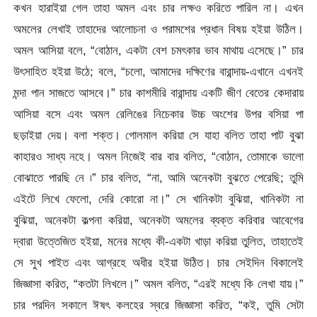
কখন হারাইয়া গেল তাহা অমল এবং চার লক্ষও করিতে পারিল না। এখন
অমলের লেখাই তাহাদের আলোচনা ও পরামশের প্রধান বিষয় হইয়া উঠিল।
অমল আসিয়া বলে, “বোঠান, একটা বেশ চমৎকার ভাব মাথায় এসেছে।” চার
উৎসাহিত হইয়া উঠে; বলে, “চলো, আমাদের দক্ষিণের বারান্দায়-এখানে এখনই
মন্দা পান সাজতে আসবে।” চার কাশমীরি বারান্দায় একটি জীণ বেতের কেদারায়
আসিয়া বসে এবং অমল রেলিঙের নিচেকার উচ্চ অংশের উপর বসিয়া পা
ছড়াইয়া দেয়। বলা শক্ত। গোলমাল করিয়া সে যাহা বলিত তাহা পাট বুঝা
কাহারও সাধ্য নহে। অমল নিজেই বার বার বলিত, “বোঠান, তোমাকে ভালো
বোঝাতে পারছি নে ৷” চার বলিত, “না, আমি অনেকটা বুঝতে পেরেছি; তুমি
এইটে লিখে ফেলো, দেরি কোরো না।” সে খানিকটা বুঝিয়া, খানিকটা না
বুঝিয়া, অনেকটা কল্পনা করিয়া, অনেকটা অমলের ব্যক্ত করিবার আবেগের
দ্বারা উত্তেজিত হইয়া, মনের মধ্যে কী-একটা খাড়া করিয়া তুলিত, তাহাতেই
সে সুখ পাইত এবং আগ্রহে অধীর হইয়া উঠিত। চার সেইদিন বিকালেই
জিজ্ঞাসা করিত, “কতটা লিখলে।” অমল বলিত, “এরই মধ্যে কি লেখা যায়।”
চার পরদিন সকালে ঈষৎ কলহের স্বরে জিজ্ঞাসা করিত, “কই, তুমি সেটা