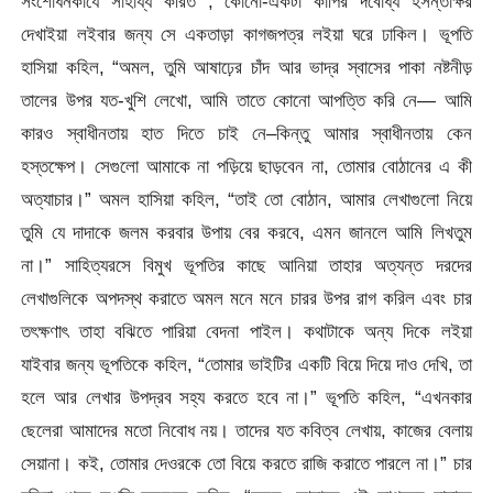
সংশোধনকাযে সাহায্য করিত ; কোনো-একটা কাপির দবোধ্য হসন্তাক্ষর
দেখাইয়া লইবার জন্য সে একতাড়া কাগজপত্র লইয়া ঘরে ঢাকিল। ভূপতি
হাসিয়া কহিল, “অমল, তুমি আষাঢ়ের চাঁদ আর ভাদ্র স্বাসের পাকা
নষ্টনীড়
তালের উপর যত-খুশি লেখো, আমি তাতে কোনো আপত্তি করি নে— আমি
কারও স্বাধীনতায় হাত দিতে চাই নে–কিন্তু আমার স্বাধীনতায় কেন
হস্তক্ষেপ। সেগুলো আমাকে না পড়িয়ে ছাড়বেন না, তোমার বোঠানের এ কী
অত্যাচার।” অমল হাসিয়া কহিল, “তাই তো বোঠান, আমার লেখাগুলো নিয়ে
তুমি যে দাদাকে জলম করবার উপায় বের করবে, এমন জানলে আমি লিখতুম
না।” সাহিত্যরসে বিমুখ ভূপতির কাছে আনিয়া তাহার অত্যন্ত দরদের
লেখাগুলিকে অপদস্থ করাতে অমল মনে মনে চারর উপর রাগ করিল এবং চার
তৎক্ষণাৎ তাহা বঝিতে পারিয়া বেদনা পাইল। কথাটাকে অন্য দিকে লইয়া
যাইবার জন্য ভূপতিকে কহিল, “তোমার ভাইটির একটি বিয়ে দিয়ে দাও দেখি, তা
হলে আর লেখার উপদ্রব সহ্য করতে হবে না।” ভূপতি কহিল, “এখনকার
ছেলেরা আমাদের মতো নিবোধ নয়। তাদের যত কবিত্ব লেখায়, কাজের বেলায়
সেয়ানা। কই, তোমার দেওরকে তো বিয়ে করতে রাজি করাতে পারলে না।” চার