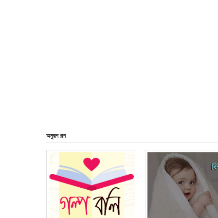
অনুরূপ গল্প