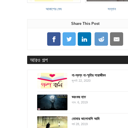
আকাশের মেঘ
সন্তান
Share This Post
আরও গল্প
না-স্বপ্ন না-স্মৃতির সারাজীবন
জুলাই 22, 2020
ভয়ংকর হাত
নভে. 6, 2019
তোমায় ভালোবাসি আমি
মার্চ 28, 2019