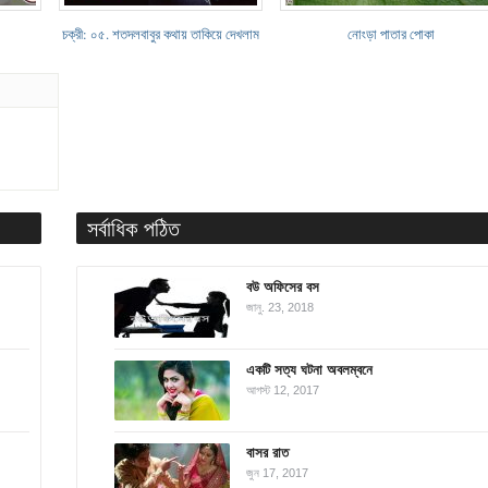
চক্রী: ০৫. শতদলবাবুর কথায় তাকিয়ে দেখলাম
নোংড়া পাতার পোকা
সর্বাধিক পঠিত
বউ অফিসের বস
জানু. 23, 2018
একটি সত্য ঘটনা অবলম্বনে
আগস্ট 12, 2017
বাসর রাত
জুন 17, 2017