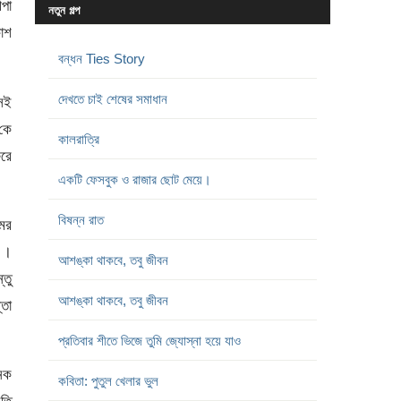
পা
নতুন গল্প
াশ
বন্ধন Ties Story
দেখতে চাই শেষের সমাধান
সেই
 কে
কালরাত্রি
িরে
একটি ফেসবুক ও রাজার ছোট মেয়ে।
বিষন্ন রাত
মের
ে ।
আশঙ্কা থাকবে, তবু জীবন
্তু
আশঙ্কা থাকবে, তবু জীবন
্তা
প্রতিবার শীতে ভিজে তুমি জ্যোস্না হয়ে যাও
েক
কবিতা: পুতুল খেলার ভুল