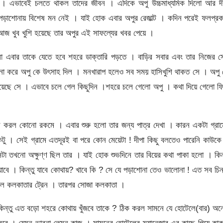
। এভাবেই চলতে থাকল তাদের জীবন । এদিকে অপু উচ্চমাধ্যমিক দিলো আর দী
পড়াশোনায় বিশেষ মন নেই । যাই হোক এবার অপুর রেজাল্ট । কদিন পরেই ফলপ্রক
 আজ খুব খুশি হয়েছে তার অপুর এই সাফল্যের খবর পেয়ে ।
ললো এবার তাকে যেতে হবে শহরে ডাক্তারি পড়তে । বাড়ির সবার এবং তার নিজের 
াশ না করে অপু কে উৎসাহ দিল । মনখারাপ হলেও সব সময় হাসিখুশি থাকত সে । অপু
িয়েছে সে । এভাবে চলে গেল কিছুদিন ।শহরে চলে গেলো অপু । কথা দিয়ে গেলো ফ
াস করল কোনো রকমে । এবার শুরু হলো তার জন্য পাত্র দেখা । কারন একটা গ্রা
টিকটু । সেই গ্রামে এতদূরই বা পরে কোন মেয়েটা ! দীপা কিছু বলতেও পারেনি কাউক
টা তখনো অক্ষুণ্ণ ছিল তার । যাই হোক শুভদিনে তার বিয়ের কথা পাকা হলো । কিন
াবে । কিন্তু যাবে কোথায়? খাবে কি ? সে যে পড়াশোনা তেও ভালোনা ! এত সব চিন
ধরল কলকাতার ট্রেন । তারপর সোজা কলকাতা ।
িন্তু এত বড়ো শহরে কোথায় খুঁজবে তাকে ? ঠিক করল সামনে যে হোটেলে(বার) অন