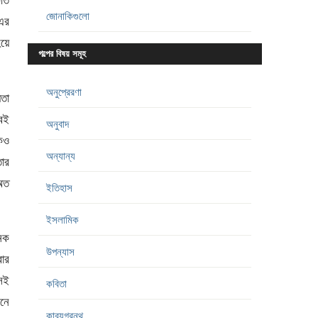
ুতি
জোনাকিগুলো
এর
হয়ে
গল্পের বিষয় সমূহ
অনুপ্রেরণা
য়তা
বেই
অনুবাদ
েও
অন্যান্য
তার
অত
ইতিহাস
ইসলামিক
েক
উপন্যাস
বার
সেই
কবিতা
নে
কাব্যগ্রন্থ