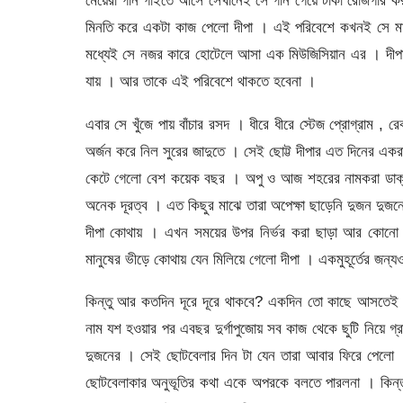
মেয়েরা গান গাইতে আসে সেখানেই সে গান গেয়ে টাকা রোজগার ক
মিনতি করে একটা কাজ পেলো দীপা । এই পরিবেশে কখনই সে মা
মধ্যেই সে নজর কারে হোটেলে আসা এক মিউজিসিয়ান এর । দীপাকে
যায় । আর তাকে এই পরিবেশে থাকতে হবেনা ।
এবার সে খুঁজে পায় বাঁচার রসদ । ধীরে ধীরে স্টেজ প্রোগ্রাম , 
অর্জন করে নিল সুরের জাদুতে । সেই ছোট্ট দীপার এত দিনের এ
কেটে গেলো বেশ কয়েক বছর । অপু ও আজ শহরের নামকরা ডাক্ত
অনেক দূরত্ব । এত কিছুর মাঝে তারা অপেক্ষা ছাড়েনি দুজন দুজন
দীপা কোথায় । এখন সময়ের উপর নির্ভর করা ছাড়া আর কোনো 
মানুষের ভীড়ে কোথায় যেন মিলিয়ে গেলো দীপা । একমুহূর্তের জন্যও
কিন্তু আর কতদিন দূরে দূরে থাকবে? একদিন তো কাছে আসতে
নাম যশ হওয়ার পর এবছর দুর্গাপুজোয় সব কাজ থেকে ছুটি নিয়ে গ
দুজনের । সেই ছোটবেলার দিন টা যেন তারা আবার ফিরে পেলো । 
ছোটবেলাকার অনুভূতির কথা একে অপরকে বলতে পারলনা । কিন্