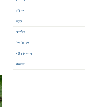
ভৌতিক
রহস্য
রোমান্টিক
শিক্ষনীয় গল্প
সাইন্স-ফিকশন
হাস্যরস