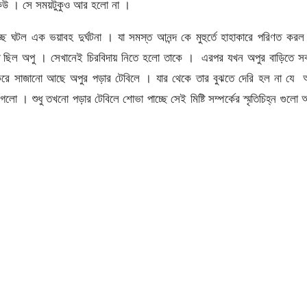
েউ । সে সময়টুকুও আর হলো না ।
্ছে ঘটল এক ভয়াবহ দুর্ঘটনা । যা সমস্ত আনন্দ কে মুহুর্তে হাহাকারে পরিণত কর
তে ছিল অপু । সেখানেই চিরবিদায় নিতে হলো তাকে । এরপর যখন অপুর বাড়িতে সব
ন করে সাজানো আছে অপুর পড়ার টেবিলে । যার থেকে তার বুঝতে দেরি হল না যে 
েলো । শুধু তখনো পড়ার টেবিলে শোভা পাচ্ছে সেই মিষ্টি সম্পর্কের স্মৃতিচিহ্ন গুলো