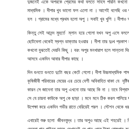
দুজনেই একে অপরকে প্রেমের কথা বলতে সাহস পায়নি কখনো 
মাধ্যমিক । দীপার খুব ভালো ফল এলো না । আগেই বলেছি ওর 
হল । গ্রামের মধ্যে প্রথম হলো অপু । সবাই খুব খুশি । দীপাও
কিন্তু সেই আনন্দ মুহুর্তে ম্লান হয়ে গেলো যখন অপু এসে ব
ছোটবেলা থেকেই স্বপ্ন ডাক্তার হওয়ার । দীপা তার দুঃখ প্রক
কখনো বুঝতেই দেয়নি কিছু । বরং অপুর মনখারাপ হলে সান্তনা দ
আসবে একদিন আবার দীপার কাছে ।
দিন গুনতে গুনতে দুটো বছর কেটে গেলো। দীপা উচ্চমাধ্যমিক প
কৃষিজীবী পরিবারের মেয়ের এর চেয়ে বেশী অবিবাহিত থাকা যে দৃষ্
কারন সে জানেনা তার অপু এখনো তার আছে কি না । তবে বিশ্বাস
সে যে চায়না কাউকে অপু কে ছাড়া । মনে মনে ঠিক করল পালিয়ে য
উপেক্ষা করে একদিন গভীর রাতে বেরিয়েই পরল । স্টেশন থেকে 
এবারেই শুরু হলো জীবনযুদ্ধ । তার অপুও আছে এই শহরেই । ক