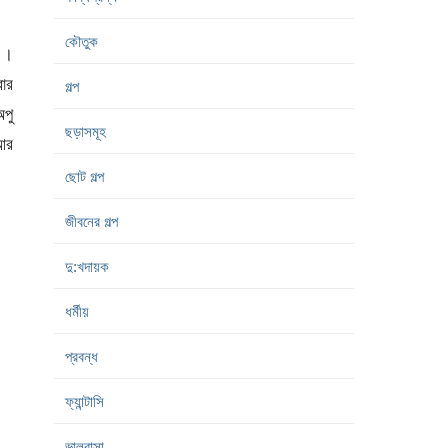
কৌতুক
ল ।
ার
গল্প
অপু
ছড়াসমূহ
 আর
ছোট গল্প
জীবনের গল্প
দু:খদায়ক
ধর্মীয়
প্রবন্ধ
ফ্যান্টাসি
ভালবাসা