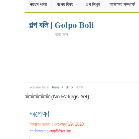
প্রথম পাতা
গল্পের বিষয়
গল্প লিখুন
আমাদের সম্পর্কে
গল্প বলি | Golpo Boli
গল্পের ভুবন
You are here:
Home
গল্প
অপেক্ষা
(No Ratings Yet)
অপেক্ষা
প্রকাশিত হয়েছে : সেপ্টেম্বর 29, 2020
গল্প লিখেছেন :
জ্যোতিস্মিতা রায়