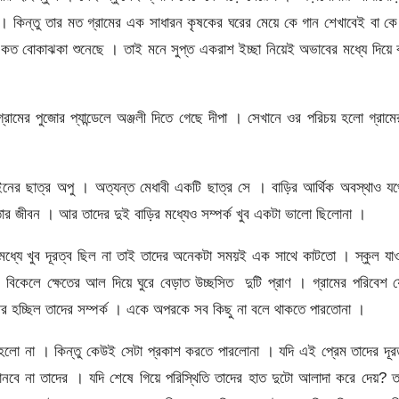
কিন্তু তার মত গ্রামের এক সাধারন কৃষকের ঘরের মেয়ে কে গান শেখাবেই বা ক
ে কত বোকাঝকা শুনেছে । তাই মনে সুপ্ত একরাশ ইচ্ছা নিয়েই অভাবের মধ্যে দিয়ে
্রামের পুজোর প্যান্ডেলে অঞ্জলী দিতে গেছে দীপা । সেখানে ওর পরিচয় হলো গ্রাম
নের ছাত্র অপু । অত্যন্ত মেধাবী একটি ছাত্র সে । বাড়ির আর্থিক অবস্থাও যথে
র জীবন । আর তাদের দুই বাড়ির মধ্যেও সম্পর্ক খুব একটা ভালো ছিলোনা ।
 মধ্যে খুব দূরত্ব ছিল না তাই তাদের অনেকটা সময়ই এক সাথে কাটতো । স্কুল যা
িকেলে ক্ষেতের আল দিয়ে ঘুরে বেড়াত উচ্ছসিত দুটি প্রাণ । গ্রামের পরিবেশ 
ীর হচ্ছিল তাদের সম্পর্ক । একে অপরকে সব কিছু না বলে থাকতে পারতোনা ।
ি হলো না । কিন্তু কেউই সেটা প্রকাশ করতে পারলোনা । যদি এই প্রেম তাদের দূর
ে না তাদের । যদি শেষে গিয়ে পরিস্থিতি তাদের হাত দুটো আলাদা করে দেয়? ত