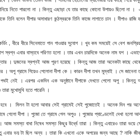
রবে । যেমন ভাবনা তেমন কাজ । সামনের হোটেলের ম্যানেজার এর কাছে গিয়ে কাক
নিয়ে নিতে পারলো না । কিন্তু এছাড়া যে তার কাছে কোনো উপায়ও ছিলো না । 
 তিনি বলেন দীপার অসাধারণ কন্ঠস্বরকে তিনি কাজে লাগাতে চান । দীপাও রাজি 
রেকর্ডিং , ধীরে ধীরে সিনেমাতে গান গাওয়ার সুযোগ । খুব কম সময়েই সে বেশ জনপ্রি
করাশ স্বপ্ন এবার বাস্তবে পরিণত হলো । তার এখন চারদিকে অনেক নাম যশ । এভা
ার । দুজনের স্বপ্নই আজ পূরণ হয়েছে । কিন্তু আজ তারা অনেকটা কাছে থেক
ের । অপু গ্রামে গিয়েও পেলোনা দীপা কে । কারন দীপা তখন মুম্বাই । সে জানেনা 
পথই নেই । এরপর একদিন এক অনুষ্ঠানে দীপাকে দেখতে পেলো অপু । কিন্তু 
 তারা মুখোমুখি হতে পারেনি ।
ই হবে । মিলন টা হলো আবার সেই গ্রামেই সেই পুজোতেই । অনেক দিন পর অন
্রামে গেলো দীপা । পুজো তে গ্রামে গেল অপুও । পুজোর প্যাণ্ডেলেই দেখা হলো আ
আজ সমস্ত বাধা নিষেধ সমস্ত কিছুর উর্ধ্বে তারা । কিন্তু এবারেও তারা ভয়ে 
তু এবার ভয় টা ছিল অন্য । তারা কি এখনো একে অপরের জন্য আছে ? নাকি জীব