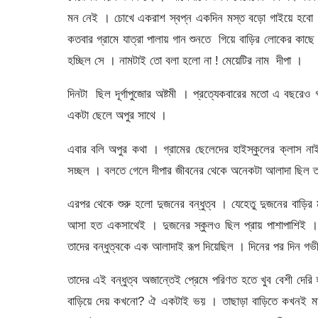
মন নেই । চোখে একরাশ স্বপ্ন একদিন মস্ত বড়ো গাইয়ে হবো । 
কতবার গ্রামে যাত্রা পালায় গান শুনতে গিয়ে বাড়ির লোকের কাছ
হচ্ছিল সে । নামটাই তো বলা হলো না ! মেয়েটির নাম দীপা ।
দিনটা ছিল দূর্গাপুজোর অষ্টমী । প্রত্যেকবারের মতো এ বছরেও গ
একটা ছেলে অপুর সাথে ।
এবার বলি অপুর কথা । গ্রামের ছেলেদের হাইস্কুলের ক্লাস নাই
সচ্ছল । বলতে গেলে দীপার জীবনের থেকে অনেকটা আলাদা ছিল তা
এরপর থেকে শুরু হলো দুজনের বন্ধুত্ব । যেহেতু দুজনের বাড়ির
আসা হত একসাথেই । দুজনের স্কুলও ছিল প্রায় পাশাপাশিই । ব
তাদের বন্ধুত্বকে এক আলাদাই রূপ দিয়েছিল । দিনের পর দিন গভ
তাদের এই বন্ধুত্ব অজান্তেই প্রেমে পরিণত হতে খুব বেশী দের
বাড়িয়ে দেয় কখনো? ঐ একটাই ভয় । তাছাড়া বাড়িতে কখনই মানব