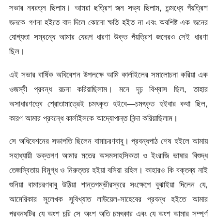
সভার নবরত্ন ছিলাম। আমরা ছত্রিশ জন সভ্য ছিলাম, তন্মধ্যে পঁয়ত্রিশ
জনকে গণনা হইতে বাদ দিলে কোনাে ক্ষতি হইত না এবং অবশিষ্ট এক জনের
যােগ্যতা সম্বন্ধে আমার যেরূপ ধারণা উক্ত পঁয়ত্রিশ জনেরও সেই ধারণা
ছিল।
এই সভার বার্ষিক অধিবেশন উপলক্ষে আমি কার্লাইলের সমালােচনা করিয়া এক
ওজস্বী প্রবন্ধ রচনা করিয়াছিলাম। মনে দৃঢ় বিশ্বাস ছিল, তাহার
অসাধারণত্বে শ্রোতামাত্রেই চমৎকৃত হইবে—চমৎকৃত হইবার কথা ছিল,
কারণ আমার প্রবন্ধে কার্লাইলকে আদ্যোপান্ত নিন্দা করিয়াছিলাম।
সে অধিবেশনের সভাপতি ছিলেন বামাচরণবাবু। প্রবন্ধপাঠ শেষ হইলে আমায়
সহাধ্যায়ী ভক্তগণ আমার মতের অসমসাহসিকতা ও ইংরাজি ভাষার বিশুদ্ধ
তেজস্বিতায় বিমুগ্ধ ও নিরুত্তর হইয়া বসিয়া রহিল। কাহারও কি বক্তব্য নাই
শুনিয়া বামাচরণবাবু উঠিয়া শান্তগম্ভীরস্বরে সংক্ষেপে বুঝাইয়া দিলেন যে,
আমেরিকার সুলেখক সুবিখ্যাত লাউয়েল-সাহেবের প্রবন্ধ হইতে আমার
প্রবন্ধটির যে অংশ চুরি সে অংশ অতি চমৎকার এবং যে অংশ আমার সম্পূর্ণ