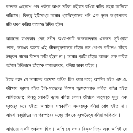
কলেজে এইরূপে শেষ পর্যন্ত আপন মহিমা মহীয়ান রাখিয়া বাহির হইয়া আসিতে
পারিতাম। কিন্তু ইতিমধ্যে আমার খ্যাতিস্থানের শনি এক নূতন অধ্যাপকের
মতি ধারণ করিয়া কলেজে উদিত হইল।
আমাদের তখনকার সেই নবীন অধ্যাপকটি আজকালকার একজন সুবিখ্যাত
লােক, অতএব আমার এই জীবনবৃত্তান্তে তাঁহার নাম গােপন করিলেও তাঁহার
উজ্জ্বল নামের বিশেষ ক্ষতি হইবে না। আমার প্রতি তাঁহার আচরণ লক্ষ করিয়া
বর্তমান ইতিহাসে তাঁহাকে বামাচরণবাব, বলিয়া ডাকা যাইবে।
ইহার বয়স যে আমাদের অপেক্ষা অধিক ছিল তাহা নহে; অল্পদিন হইল এম.এ.
পরীক্ষায় প্রথম হইয়া টনি-সাহেবের বিশেষ প্রশংসালাভ করিয়া বাহির হইয়া
আসিয়াছেন; কিন্তু লােকটি ব্রাহ্ম বলিয়া কেমন তাঁহাকে অত্যন্ত সুদূর এবং
স্বতন্ত্র মনে হইত; আমাদের সমকালীন সমবয়স্ক বলিয়া বােধ হইত না।
আমরা নব্যহিন্দুর দল পরস্পরের মধ্যে তাঁহাকে ব্রহ্মদৈত্য বলিয়া ডাকিতাম।
আমাদের একটি তর্কসভা ছিল। আমি সে সভার বিক্রমাদিত্য এবং আমিই সে