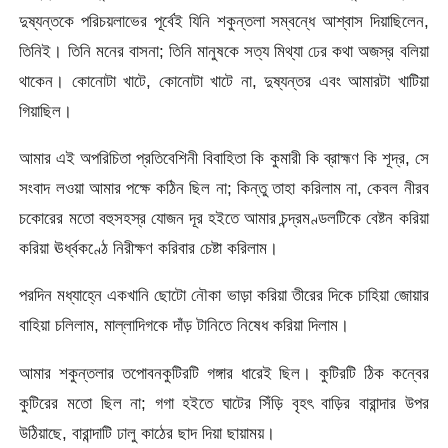
দুষ্যন্তকে পরিচয়লাভের পূর্বেই যিনি শকুন্তলা সম্বন্ধে আশ্বাস দিয়াছিলেন,
তিনিই। তিনি মনের বাসনা; তিনি মানুষকে সত্য মিথ্যা ঢের কথা অজস্র বলিয়া
থাকেন। কোনােটা খাটে, কোনােটা খাটে না, দুষ্যন্তর এবং আমারটা খাটিয়া
গিয়াছিল।
আমার এই অপরিচিতা প্রতিবেশিনী বিবাহিতা কি কুমারী কি ব্রাহ্মণ কি শূদ্র, সে
সংবাদ লওয়া আমার পক্ষে কঠিন ছিল না; কিন্তু তাহা করিলাম না, কেবল নীরব
চকোরের মতাে বহুসহস্র যােজন দূর হইতে আমার চন্দ্রমণ্ডলটিকে বেষ্টন করিয়া
করিয়া ঊর্ধ্বকণ্ঠে নিরীক্ষণ করিবার চেষ্টা করিলাম।
পরদিন মধ্যাহ্নে একখানি ছােটো নৌকা ভাড়া করিয়া তীরের দিকে চাহিয়া জোয়ার
বাহিয়া চলিলাম, মাল্লাদিগকে দাঁড় টানিতে নিষেধ করিয়া দিলাম।
আমার শকুন্তলার তপােবনকুটিরটি গঙ্গার ধারেই ছিল। কুটিরটি ঠিক কন্বের
কুটিরের মতাে ছিল না; গগা হইতে ঘাটের সিঁড়ি বৃহৎ বাড়ির বারান্দার উপর
উঠিয়াছে, বারান্দাটি ঢালু কাঠের ছাদ দিয়া ছায়াময়।