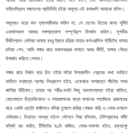
ভক্তি
বিহ্বল বঙ্গদেশের প্রতিনিধি হইয়া অমূল্য এই কথাগুলি আমাকে বলিল।
অমূল্যও বড়ো কম ত্যাগস্বীকার করিল না; সে দেশের হিতের জন্য সুদীর্ঘ
একমাসকাল আমার সঙ্গপ্রত্যাশা সম্পূর্ণরূপে বিসর্জন করিল। সুগভীর
দীর্ঘনিশ্বাস ফেলিয়া আমার বন্ধু ট্রামে চড়িয়া তাহার কর্নওয়ালিস স্ট্রীটের বাসায়
চলিয়া গেল, আমি গঙ্গার ধারে ফরাসডাঙার বাগানে অমর কীর্তি, অক্ষয় গৌরব
উপার্জন করিতে গেলাম।
গঙ্গার ধারে নির্জন ঘরে চিত হইয়া শুইয়া বিশ্বজনীন প্রেমের কথা ভাবিতে
ভাবিতে মধ্যাহ্নে প্রগাঢ় নিদ্রাবেশ হইত, একেবারে অপরাহ্ণে পাঁচটার সময়
জাগিয়া উঠিতাম। তাহার পর শরীর-মনটা কিছু অবসাদগ্রস্ত হইয়া থাকিত;
কোনােমতে চিত্তবিনােদন ও সময়যাপনের জন্য বাগানের পশ্চাদ্দিকে রাজপথের
ধারে একটা ছােটো কাষ্ঠাসনে বসিয়া চুপচাপ করিয়া গোরুর গাড়ি ও লােক-চলাচল
দেখিতাম। নিতান্ত অসহ্য হইলে স্টেশনে গিয়া বসিতাম, টেলিগ্রাফের কাঁটা
কট্‌কট্ শব্দ করিত, টিকিটের ঘণ্টা বাজিত, লােক-সমাগম হইত, রক্তচক্ষু