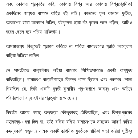
এবং কোথায় প্রকৃতির কবি, কোথায় বিশ্ব আর কোথায় বিশ্বপ্রেমিক!
একদিনের জন্যও বাগানে বাহির হই নাই। কাননের ফুল কাননে ফুটিত,
আকাশের তারা আকাশে উঠিত, বটবৃক্ষের ছায়া বট-বৃক্ষের তলে পড়িত, আমিও
ঘরের ছেলে ঘরে পড়িয়া থাকিতাম।
আত্মমাহাত্ম্য কিছুতেই প্রমাণ করিতে না পারিয়া বামাচরণের প্রতি আক্রোশ
বাড়িয়া উঠিতে লাগিল।
সে সময়টাতে বাল্যবিবাহ লইয়া বাঙলার শিক্ষিতসমাজে একটা বাগ্‌যুদ্ধ
বাধিয়াছিল। বামাচরণ বাল্যবিবাহের বিরুদ্ধ পক্ষে ছিলেন এবং পরস্পর শােনা
গিয়াছিল যে, তিনি একটি যুবতী কুমারীর প্রণয়পাশে আবদ্ধ এবং অচিরে
পরিণয়পাশে বদ্ধ হইবার প্রত্যাশায় আছেন।
বিষয়টা আমার কাছে অত্যন্ত কৌতুকাবহ ঠেকিয়াছিল, এবং বিশ্বপ্রেমের
মহাকাব্যও ধরা দিল না, তাই বসিয়া বসিয়া বামাচরণকে নায়কের আদর্শ করিয়া
কদম্বকলি মজুমদার নামক একটি কাল্পনিক যুবতীকে নায়িকা খাড়া করিয়া সুতীব্র