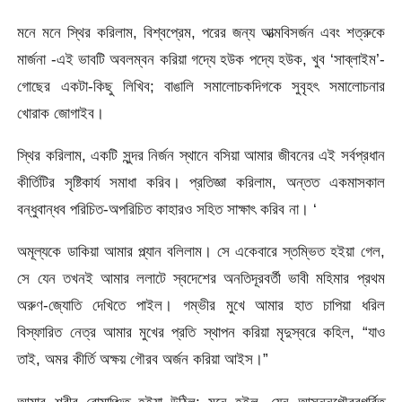
মনে মনে স্থির করিলাম, বিশ্বপ্রেম, পরের জন্য আত্মবিসর্জন এবং শত্রুকে
মার্জনা -এই ভাবটি অবলম্বন করিয়া গদ্যে হউক পদ্যে হউক, খুব ‘সাব্লাইম’-
গােছের একটা-কিছু লিখিব; বাঙালি সমালােচকদিগকে সুবৃহৎ সমালােচনার
খােরাক জোগাইব।
স্থির করিলাম, একটি সুন্দর নির্জন স্থানে বসিয়া আমার জীবনের এই সর্বপ্রধান
কীর্তিটির সৃষ্টিকার্য সমাধা করিব। প্রতিজ্ঞা করিলাম, অন্তত একমাসকাল
বন্ধুবান্ধব পরিচিত-অপরিচিত কাহারও সহিত সাক্ষাৎ করিব না। ‘
অমূল্যকে ডাকিয়া আমার প্ল্যান বলিলাম। সে একেবারে স্তম্ভিত হইয়া গেল,
সে যেন তখনই আমার ললাটে স্বদেশের অনতিদূরবর্তী ভাবী মহিমার প্রথম
অরুণ-জ্যোতি দেখিতে পাইল। গম্ভীর মুখে আমার হাত চাপিয়া ধরিল
বিস্ফারিত নেত্র আমার মুখের প্রতি স্থাপন করিয়া মৃদুস্বরে কহিল, “যাও
তাই, অমর কীর্তি অক্ষয় গৌরব অর্জন করিয়া আইস।”
আমার শরীর রোমাঞ্চিত হইয়া উঠিল; মনে হইল, যেন আসন্নগৌরবগর্বিত