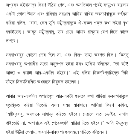
অগ্রসর হইবামাত্র কিরণ উঠিয়া গেল, এবং অনতিকাল পরেই সম্মুখের বারান্দায়
একটা তােলা উনান এবং রাঁধিবার সরঞ্জাম আনিয়া রাখিয়া ভবনাথবাবুকে ভর্ৎসনা
করিয়া বলিল, “বাবা, কেন তুমি মহীন্দ্রবাবুকে ঐ-সকল শক্ত কথা লইয়া বৃথা
বকাইতেছ। আসুন মহীন্দ্রবাবু, তার চেয়ে আমার রান্নায় যােগ দিতে কাজে
লাগবে।
ভবনাথবাবুর কোনাে দোষ ছিল না, এবং কিরণ তাহা অবগত ছিল। কিন্তু
ভবনাথবাবু অপরাধীর মতাে অনুতপ্ত হইয়া ঈষৎ হাসিয়া বলিলেন, “তা বটে!
আচ্ছা ও কথাটা আর-একদিন হইবে।” এই বলিয়া নিরুদ্‌বিগ্নচিন্তে তিনি
তাঁহার নিত্যনিয়মিত অধ্যয়নে নিযুক্ত হইলেন।
আবার আর-একদিন অপরাহ্ণে আর-একটা গুরুতর কথা পাড়িয়া ভবনাথবাবুকে
স্তম্ভিত করিয়া দিতেছি এমন সময় মাঝখানে আসিয়া কিরণ কহিল,
“মহীন্দ্রবাবু, অবলাকে সাহায্য করিতে হইবে। দেয়ালে লতা চড়াইব, নাগাল
পাইতেছি না, আপনাকে এই পেরেকগুলি মারিয়া দিতে হইবে।” আমি উৎফুল্ল
হইয়া উঠিয়া গেলাম, ভবনাথ-বাবুও প্রফুল্লমনে পড়িতে বসিলেন।