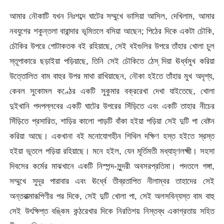
আমার নৌকাটি যখন নিঃশব্দে ঘাটের সম্মুখে ভাসিয়া আসিল, দেখিলাম, আমার
নবযুগের শকুন্তলা বারান্দার ভূমিতলে বসিয়া আছেন; পিঠের দিকে একটা চৌকি,
চৌকির উপরে গােটাকতক বই রহিয়াছে, সেই বইগুলির উপরে তাঁহার খােলা চুল
স্তূপাকারে ছড়াইয়া পড়িয়াছে, তিনি সেই চৌকিতে ঠেস্ দিয়া ঊর্ধ্বমুখ করিয়া
উত্তোলিত বাম বাহুর উপর মাথা রাখিয়াছেন, নৌকা হইতে তাঁহার মুখ অদৃশ্য,
কেবল সুকোমল কণ্ঠের একটি সুকুমার বক্ররেখা দেখা যাইতেছে, খােলা
দুইখানি পদপল্লবের একটি ঘাটের উপরের সিঁড়িতে এবং একটি তাহার নীচের
সিঁড়িতে প্রসারিত, শাড়ির কালাে পাড়টি বাঁকা হইয়া পড়িয়া সেই দুটি পা বেষ্টন
করিয়া আছে। একখানা বই মনােযােগহীন শিথিল দক্ষিণ হস্ত হইতে স্রস্ত
হইয়া ভূতলে পড়িয়া রহিয়াছে। মনে হইল, যেন মূর্তিমতী মধ্যাহ্ণলক্ষ্মী। সহসা
দিবসের কর্মের মাঝখানে একটি নিস্পন্দ-সুন্দরী অবসরপ্রতিমা। পদতলে গঙ্গা,
সম্মুখে সুদূর পারাবার এবং ঊর্ধ্বে তীব্রতাপিত নীলাম্বর তাহাদের সেই
অন্তরাত্মারূপিণীর পর দিকে, সেই দুটি খােলা পা, সেই অলস
বিন্যস্ত বাম বাহু
সেই উৎক্ষিপ্ত বঙ্কিম কন্ঠরেখার দিকে নিরতিশয় নিস্তব্ধ একাগ্রতায় সহিত