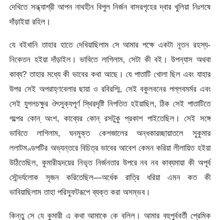
দেখিতে সন্ধ্যাশ্রী আপন নাথহীন বিপুল নির্জন বাসরগৃহের দ্বার খুলিয়া নিঃশষে
দাঁড়াইয়া রহিল।
যে বইখানি তাহার হাতে দেখিয়াছিলাম সে আমার পক্ষে একটা নূতন রহস্য-
নিকেতন হইয়া দাঁড়াইল। ভাবিতে লাগিলাম, সেটা কী বই। উপন্যাস অথবা
কাব্য? তাহার মধ্যে কী ভাবের কথা আছে। যে পাতাটি খােলা ছিল এবং যাহার
উপর সেই অপরাহ্ণবেলার ছায়া ও রবিরশ্মি, সেই বকুলবনের পল্লবমর্মর এবং
সেই যুগলচক্ষুর ঔৎসুক্যপূর্ণ স্থিরদৃষ্টি নিপতিত হইয়াছিল, ঠিক সেই পাতাটিতে
গল্পের কোন্ অংশ, কাব্যের কোন্ রসটুকু প্রকাশ পাইতেছিল। সেই সঙ্গে
ভাবিতে লাগিলাম, ঘনমুক্ত কেশজালের অন্ধকারচ্ছায়াতলে সুকুমার
ললাটমণ্ডপটির অভ্যন্তরে বিচিত্র ভাবের আবেশ কেমন করিয়া লীলায়িত হইয়া
উঠিতেছিল, কুমারীহৃদয়ের নিভৃত নির্জনতার উপরে নব নব কাব্যমায়া কী অপূর্ব
সৌন্দর্যলােক সৃজন করিতেছিল—অর্ধেক রাত্রি ধরিয়া এমন কত কী
ভাবিয়াছিলাম তাহা পরিস্ফূটরূপে ব্যক্ত করা অসম্ভব।
কিন্তু সে যে কুমারী এ কথা আমাকে কে বলিল। আমার বহুপুর্ববর্তী প্রেমিক