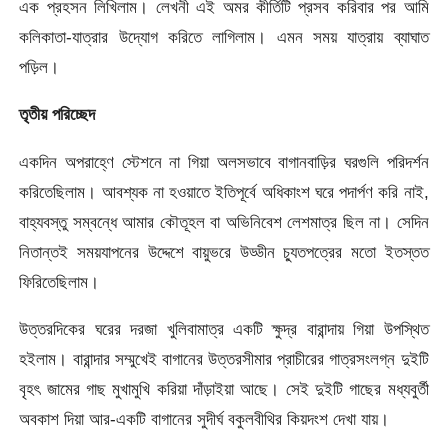
এক প্রহসন
লিখিলাম। লেখনী এই অমর কীর্তিটি প্রসব করিবার পর আমি
কলিকাতা-যাত্রার উদ্যোগ করিতে লাগিলাম। এমন সময় যাত্রায় ব্যাঘাত
পড়িল।
তৃতীয় পরিচ্ছেদ
একদিন অপরাহ্ণে স্টেশনে না গিয়া অলসভাবে বাগানবাড়ির ঘরগুলি পরিদর্শন
করিতেছিলাম। আবশ্যক না হওয়াতে ইতিপূর্বে অধিকাংশ ঘরে পদার্পণ করি নাই,
বাহ্যবস্তু সম্বন্ধে আমার কৌতূহল বা অভিনিবেশ লেশমাত্র ছিল না। সেদিন
নিতান্তই সময়যাপনের উদ্দেশে বায়ুভরে উড্ডীন চ্যুতপত্রের মতাে ইতস্তত
ফিরিতেছিলাম।
উত্তরদিকের ঘরের দরজা খুলিবামাত্র একটি ক্ষুদ্র বারান্দায় গিয়া উপস্থিত
হইলাম। বারান্দার সম্মুখেই বাগানের উত্তরসীমার প্রাচীরের গাত্রসংলগ্ন দুইটি
বৃহৎ জামের গাছ মুখামুখি করিয়া দাঁড়াইয়া আছে। সেই দুইটি গাছের মধ্যবুর্তী
অবকাশ দিয়া আর-একটি বাগানের সুদীর্ঘ বকুলবীথির কিয়দংশ দেখা যায়।