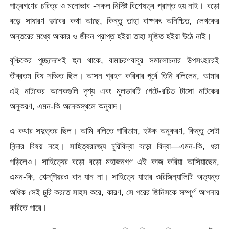
পাত্রগণের চরিত্র ও মনােভাব -সকল নির্দিষ্ট বিশেষত্ব প্রাপ্ত হয় নাই। বড়াে
বড়ে সাধারণ ভাবের কথা আছে, কিন্তু তাহা বাষ্পবৎ অনিশ্চিত, লেখকের
অন্তরের মধ্যে আকার ও জীবন প্রাপ্ত হইয়া তাহা সৃজিত হইয়া উঠে নাই।
বৃশ্চিকের পুচ্ছদেশেই হুল থাকে, বামাচরণবাবুর সমালােচনার উপসংহারেই
তীব্রতম বিষ সঞ্চিত ছিল। আসন গ্রহণ করিবার পূর্বে তিনি বলিলেন, আমার
এই নাটকের অনেকগুলি দৃশ্য এবং মূলভাবটি গেটে-রচিত টাসাে নাটকের
অনুকরণ, এমন-কি অনেকস্থলে অনুবাদ।
এ কথার সদুত্তর ছিল। আমি বলিতে পারিতাম, হউক অনুকরণ, কিন্তু সেটা
নিন্দার বিষয় নহে। সাহিত্যরাজ্যে চুরিবিদ্যা বড়াে বিদ্যা—এমন-কি, ধরা
পড়িলেও। সাহিত্যের বড়াে বড়াে মহাজনগণ এই কাজ করিয়া আসিয়াছেন,
এমন-কি, শেক্স্‌পিয়রও বাদ যান না। সাহিত্যে যাহার ওরিজিন্যালিটি অত্যন্ত
অধিক সেই চুরি করতে সাহস করে, কারণ, সে পরের জিনিসকে সম্পূর্ণ আপনার
করিতে পারে।