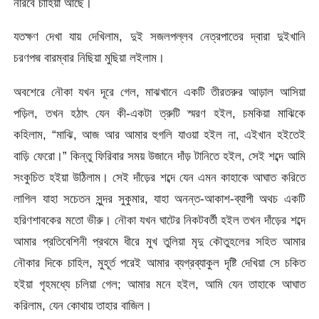
নীরবে চাহিয়া আছে।
যতক্ষণ দেখা যায় দেখিলাম, দুই সজলপল্লব নেত্রপাতের দ্বারা দুইখানি
চরণপদ্ম বারম্বার নিছিয়া মুছিয়া লইলাম।
অবশেরে নৌকা যখন দূরে গেল, মাঝখানে একটি তীরতরুর আড়াল আসিয়া
পড়িল, তখন হঠাৎ যেন কী-একটা ত্রুটি স্মরণ হইল, চমকিয়া মাঝিকে
কহিলাম, “মাঝি, আজ আর আমার হুগলি যাওয়া হইল না, এইখান হইতেই
বাড়ি ফেরো।” কিন্তু ফিরিবার সময় উজানে দাঁড় টানিতে হইল, সেই শব্দে আমি
সংকুচিত হইয়া উঠিলাম। সেই দাঁড়ের শব্দে যেন এমন কাহাকে আঘাত করিতে
লাগিল যাহা সচেতন সুন্দর সুকুমার, যাহা অনন্ত-আকাশ-ব্যাপী অথচ একটি
হরিণশাবকের মতাে ভীরু। নৌকা যখন ঘাটের নিকটবর্তী হইল তখন দাঁড়ের শব্দে
আমার প্রতিবেশিনী প্রথমে ধীরে মুখ তুলিয়া মৃদু কৌতুহলের সহিত আমার
নৌকার দিকে চাহিল, মুহূর্ত পরেই আমার ব্যগ্রব্যাকুল দৃষ্টি দেখিয়া সে চকিত
হইয়া গৃহমধ্যে চলিয়া গেল; আমার মনে হইল, আমি যেন তাহাকে আঘাত
করিলাম, যেন কোথায় তাহার বাজিল।