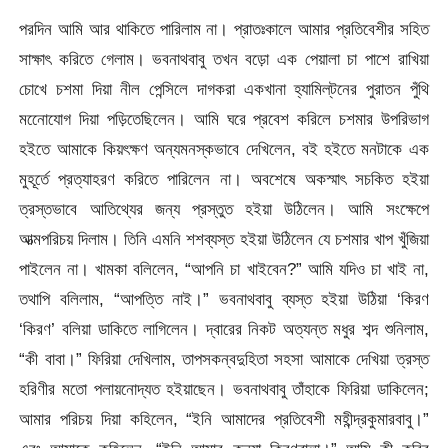
পরদিন আমি আর থাকিতে পারিলাম না। প্রাতঃকালে আমার প্রতিবেশীর সহিত
সাক্ষাৎ করিতে গেলাম। ভবনাথবাবু তখন বড়াে এক পেয়ালা চা পাশে রাখিয়া
চোখে চশমা দিয়া নীল পেন্সিলে দাগকরা একখানা হ্যামিল্‌টনের পুরাতন পুঁথি
মনোেযােগ দিয়া পড়িতেছিলেন। আমি ঘরে প্রবেশ করিলে চশমার উপরিভাগ
হইতে আমাকে কিয়ৎক্ষণ অন্যমনস্কভাবে দেখিলেন, বই হইতে মনটাকে এক
মুহূর্তে প্রত্যাহরণ করিতে পারিলেন না। অবশেষে অকস্মাৎ সচকিত হইয়া
ত্রস্তভাবে আতিথ্যের জন্য প্রস্তুত হইয়া উঠিলেন। আমি সংক্ষেপে
আত্মপরিচয় দিলাম। তিনি এমনি শশব্যস্ত হইয়া উঠিলেন যে চশমার খাপ খুঁজিয়া
পাইলেন না। খামকা বলিলেন, “আপনি চা খাইবেন?” আমি যদিও চা খাই না,
তথাপি বলিলাম, “আপত্তি নাই।” ভবনাথবাবু ব্যস্ত হইয়া উঠিয়া ‘কিরণ
‘কিরণ’ বলিয়া ডাকিতে লাগিলেন। দ্বারের নিকট অত্যন্ত মধুর শব্দ শুনিলাম,
“কী বাবা।” ফিরিয়া দেখিলাম, তাপসকন্বদুহিতা সহসা আমাকে দেখিয়া ত্রস্ত
হরিণীর মতো পলায়নােদ্যত হইয়াছেন। ভবনাথবাবু তাঁহাকে ফিরিয়া ডাকিলেন;
আমার পরিচয় দিয়া কহিলেন, “ইনি আমাদের প্রতিবেশী মহীন্দ্রকুমারবাবু।”