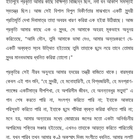
ইতিপূর্বে প্রকৃতি আমার কাছে বিক্ষিপ্ত বিচ্ছিন্ন ছিল, নদী বন আকাশ সমস্তই
স্বতন্ত্র ছিল। আজ সেই বিশাল বিপুল বিকীর্ণতার মাঝখানে একটি সুন্দরী
প্রতিমূর্তি দেখা দিবামাত্র তাহা অবয়ব ধারণ করিয়া এক হইয়া উঠিয়াছে। আজ
প্রকৃতি আমার কাছে এক ও সুন্দর, সে আমাকে অহরহ মূকভাবে অনুনয়
করিতেছে, “আমি মৌন, তুমি আমাকে ভাষা দেও, আমার অন্তঃকরণে যে-
একটি অব্যক্ত স্তব উত্থিত হইতেছে তুমি তাহাকে ছন্দে লয়ে তানে তােমায়
সুন্দর মানবভাষায় ধ্বনিত করিয়া তােলাে।”
প্রকৃতির সেই নীরব অনুনয়ে আমার হদয়ের তন্ত্রী বাজিতে থাকে। বারম্বার
কেবল এই গান শুনি, “হে সুন্দরী, হে মনােহারিণী, হে বিশ্বজয়িনী, হে মনপ্রাণ-
পতঙ্গের একটিমাত্র দীপশিখা, হে অপরিসীম জীবন, হে অনন্তবধুর মত্যু!” এ
গান শেষ করতে পারি না, সংলগ্ন করিতে পারি না; ইহাকে আকারে
পরিস্ফুট
করিতে পারি না, ইহাকে ছন্দে গাঁথিয়া ব্যক্ত করিয়া বলিতে পারি না;
মনে হয়, আমার অন্তরের মধ্যে জোয়ারের জলের মতাে একটা অনির্বচনীয়
অপরিমেয় শক্তির সঞ্চার হইতেছে, এখনও তাহাকে আয়ত্ত করিতে পারিতেছি
না, যখন পারিব তখন আমার কণ্ঠ অকস্মাৎ দিব্য সংগীতে ধ্বনিত, আমার ললাট