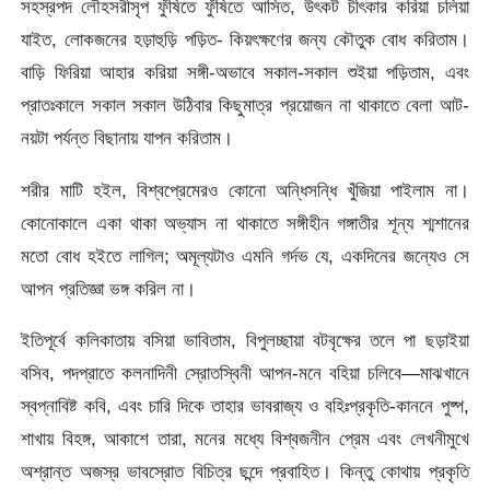
সহস্রপদ লৌহসরীসৃপ ফুঁষিতে ফুঁষিতে আসিত, উৎকট চীৎকার করিয়া চলিয়া
যাইত, লােকজনের হড়াহুড়ি পড়িত- কিয়ৎক্ষণের জন্য কৌতুক বােধ করিতাম।
বাড়ি ফিরিয়া আহার করিয়া সঙ্গী-অভাবে সকাল-সকাল শুইয়া পড়িতাম, এবং
প্রাতঃকালে সকাল সকাল উঠিবার কিছুমাত্র প্রয়ােজন না থাকাতে বেলা আট-
নয়টা পর্যন্ত বিছানায় যাপন করিতাম।
শরীর মাটি হইল, বিশ্বপ্রেমেরও কোনাে অন্ধিসন্ধি খুঁজিয়া পাইলাম না।
কোনােকালে একা থাকা অভ্যাস না থাকাতে সঙ্গীহীন গঙ্গাতীর শূন্য শ্মশানের
মতাে বােধ হইতে লাগিল; অমূল্যটাও এমনি গর্দভ যে, একদিনের জন্যেও সে
আপন প্রতিজ্ঞা ভঙ্গ করিল না।
ইতিপূর্বে কলিকাতায় বসিয়া ভাবিতাম, বিপুলচ্ছায়া বটবৃক্ষের তলে পা ছড়াইয়া
বসিব, পদপ্রাতে কলনাদিনী স্রোতস্বিনী আপন-মনে বহিয়া চলিবে—মাঝখানে
স্বপ্নাবিষ্ট কবি, এবং চারি দিকে তাহার ভাবরাজ্য ও বহিঃপ্রকৃতি-কাননে পুষ্প,
শাখায় বিহঙ্গ, আকাশে তারা, মনের মধ্যে বিশ্বজনীন প্রেম এবং লেখনীমুখে
অশ্রান্ত অজস্র ভাবস্রোত বিচিত্র ছন্দে প্রবাহিত। কিন্তু কোথায় প্রকৃতি