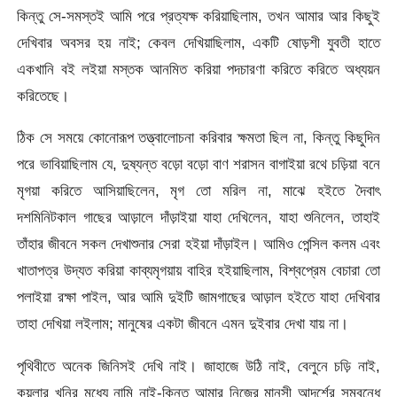
কিন্তু সে-সমস্তই আমি পরে প্রত্যক্ষ করিয়াছিলাম, তখন আমার আর কিছুই
দেখিবার অবসর হয় নাই; কেবল দেখিয়াছিলাম, একটি ষােড়শী যুবতী হাতে
একখানি বই লইয়া মস্তক আনমিত করিয়া পদচারণা করিতে করিতে অধ্যয়ন
করিতেছে।
ঠিক সে সময়ে কোনােরূপ তত্ত্বালোচনা করিবার ক্ষমতা ছিল না, কিন্তু কিছুদিন
পরে ভাবিয়াছিলাম যে, দুষ্যন্ত বড়াে বড়ো বাণ শরাসন বাগাইয়া রথে চড়িয়া বনে
মৃগয়া করিতে আসিয়াছিলেন, মৃগ তাে মরিল না, মাঝে হইতে দৈবাৎ
দশমিনিটকাল গাছের আড়ালে দাঁড়াইয়া যাহা দেখিলেন, যাহা শুনিলেন, তাহাই
তাঁহার জীবনে সকল দেখাশুনার সেরা হইয়া দাঁড়াইল। আমিও পেন্সিল কলম এবং
খাতাপত্র উদ্যত করিয়া কাব্যমৃগয়ায় বাহির হইয়াছিলাম, বিশ্বপ্রেম বেচারা তাে
পলাইয়া রক্ষা পাইল, আর আমি দুইটি জামগাছের আড়াল হইতে যাহা দেখিবার
তাহা দেখিয়া লইলাম; মানুষের একটা জীবনে এমন দুইবার দেখা যায় না।
পৃথিবীতে অনেক জিনিসই দেখি নাই। জাহাজে উঠি নাই, বেলুনে চড়ি নাই,
কয়লার খনির মধ্যে নামি নাই-কিন্তু আমার নিজের মানসী আদর্শের সম্বন্ধে