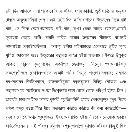
দুটা দিন আমাকে নানা প্রকারে বিদ্ধ করিয়া, দগ্ধ করিয়া, তৃতীয় দিনের সন্ধ্যার
ট্রেনে অমূল্য চলিয়া গেল। এই দুটো দিন আমি বাগানের উত্তরের দিকে যাই
নাই, সে দিকে নেত্রপাতমাত্র করি নাই, কৃপণ যেমন তাহার রত্নভাণ্ডারটি
লুকাইয়া বেড়ায় আমি তেমনি করিয়া আমার উত্তরের সীমানার বাগানটি
সামলাইয়া বেড়াইতেছিলাম। অমূল্য চলিয়া যাইবামাত্র একেবারে ছুটিয়া দ্বার
খুলিয়া দোতলার ঘরের উত্তরের বারান্দায় বাহির হইয়া পড়িলাম। উপরে উন্মুক্ত
আকাশে প্রথম কৃষ্ণপক্ষের অপর্যাপ্ত জ্যোৎস্না; নিম্নে শখাজালনিবদ্ধ
তরুশ্রেণীতলে খন্ডকিরণখচিত একটি গভীর
নিভৃত প্রদোষান্ধকার; মর্মরিত
ঘনপল্লবের দীর্ঘনিশ্বাসে, তরুতলবিচ্যুত বকুলফুলের নিবিড় সৌরভে এবং
সন্ধ্যারণ্যের স্তম্ভিত সংযত নিঃশব্দতায় তাহা রোমে রোমে পরিপূর্ণ হইয়া ছিল।
তাহারই মাঝখানটিতে আমার কুমারী প্রতিবেশিনী তাহার শ্বেতশ্মশ্রু বৃদ্ধ পিতার
দক্ষিণ হস্ত ধরিয়া ধীরে ধীরে পদচারণা করিতে করিতে কী কথা কহিতেছিল—
বৃদ্ধ সস্নেহে অথচ শ্রদ্ধাভরে ঈষৎ অবনমিত হইয়া নীরবে মনােযােগসহকারে
শুনিতেছিলেন। এই পবিত্র স্নিগধ বিশ্রম্ভালাপে ব্যাঘাত করিবার কিছুই ছিল