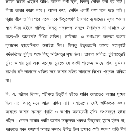
ভালাে ভালাে এইরূপ আরও অনেক কথা ছিল, কিন্তু সেদিন বলা হয় নাই।
বিনয় তাহার কারণ নহে। আসল কথা, সেদিন একটি কথা মনে পড়ে নাই।
প্রায়
পাঁচসাত দিন পরে একে একে উত্তরগুলি দৈবাগত ব্রহ্মাস্ত্রের ন্যায় আমার
মনে উদয় হইতে লাগিল; কিন্তু শত্রুপক্ষ সম্মুখে উপস্থিত না থাকাতে সে
অস্ত্রগুলি আমাকেই বিঁধিয়া মারিল। ভাবিতাম, এ কথাগুলাে অন্তত আমার
ক্লাসের ছাত্রদিগকে শুনাইয়া দিব। কিন্তু উত্তরগুলি আমার সহাধ্যায়ী
গর্দভদিগের বুদ্ধির পক্ষে কিছু অতিমাত্র সূক্ষ্ম ছিল। তাহারা জানিত, চুরিমাত্রেই
চুরি; আমার চুরি এবং অন্যের চুরিতে যে কতটা প্রভেদ আছে তাহা বুঝিবার
সামর্থ্য যদি তাহাদের থাকিত তবে আমার সহিত তাহাদের বিশেষ প্রভেদ থাকিত
না।
বি. এ. পরীক্ষা দিলাম, পরীক্ষায় উত্তীর্ণ হইতে পারিব তাহাতেও আমার সন্দেহ
ছিল না; কিন্তু মনে আনন্দ রহিল না। বামাচরণের সেই গুটিকতক কথার
আঘাতে আমার সমস্ত খ্যাতি ও আশার অভ্রভেদী মন্দির ভগ্নস্তূপ হইয়া
পড়িল। কেবল আমার প্রতি অবােধ অমূল্যের শ্রদ্ধা কিছুতেই হ্রাস হইল না;
প্রভাতে যখন যশঃসূর্য আমার সম্মুখে উদিত ছিল তখনও সেই শ্রদ্ধা অতি দীর্ঘ