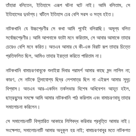
তাঁহারা বলিতেন, ইতিহাসে এরূপ ঘটনা ঘটে নাই। আমি বলিতাম, সে
ইতিহাসের দুর্ভাগ্য। ঘটিলে ইতিহাস ঢের বেশি সরস ও সত্য হইত।
নাটকখানি যে উচ্চশ্রেণীর সে কথা আমি পূর্বেই বলিয়াছি। অমূল্য বলিত
সর্বোচ্চশ্রেণীর। আমি আপনাকে যতটা মনে করিতাম, সে আবার আমাকে তাহার
চেয়েও বেশি মনে করিত। অতএব আমার যে কী-এক বিরাট রূপ তাহার চিত্তে
প্রতিফলিত ছিল, আমিও তাহার ইয়ত্তা করিতে পারিতাম না।
নাটকখানি বামাচরণবাবুকে শুনাইয়া দিবার পরামর্শ আমার কাছে মন্দ লাগিল না;
কারণ, সে নাটকে নিন্দাযোগ্য ছিদ্র লেশমাত্র ছিল না এইরূপ আমার সুদৃঢ়
বিশ্বাস। অতএব আর-একদিন তর্কসভার বিশেষ অধিবেশন আহূত হইল,
ছাত্রবৃন্দের সমক্ষে আমি আমার নাটকখানি পাঠ করিলাম এবং বামাচরণবাবু তাহার
সমালােচনা করিলেন।
সে সমালােচনাটি বিস্তারিত আকারে লিপিবদ্ধ করিবার প্রবৃত্তি আমার নাই।
সংক্ষেপত, সমালােচনাটি আমার অনুকূল হয় নাই; বামাচরণবাবুর মতে নাটকগত