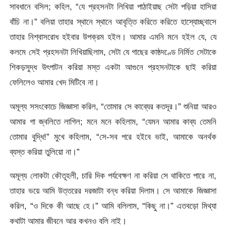
সাবধানে বসিল; কহিল, “যে প্রহসনটা লিখিয়া পাঠাইয়াছ সেটা পড়িয়া হাসিয়া
বাঁচি না।” বলিয়া তাহার স্থানে স্থানে আবৃত্তি করিতে করিতে হাস্যোচ্ছ্বাসে
তাহার নিশ্বাসরােধ হইবার উপক্রম হইল। আমার এমনি মনে হইল যে, যে
কলমে সেই প্রহসনটা লিখিয়াছিলাম, সেটা যে গাছের কাষ্ঠদণ্ডে নির্মিত সেটাকে
শিকড়সুদ্ধ উৎপাটন করিয়া মস্ত একটা আগুনে প্রহসনটাকে ছাই করিয়া
ফেলিলেও আমার খেদ মিটিবে না।
অমূল্য সসংকোচে জিজ্ঞাসা করিল, “তােমার সে কাব্যের কতদূর।” শুনিয়া আরও
আমার গা জ্বলিতে লাগিল; মনে মনে কহিলাম, “যেমন আমার কাব্য তেমনি
তােমার বুদ্ধি!” মুখে কহিলাম, “সে-সব পরে হইবে ভাই, আমাকে অনর্থক
ব্যস্ত করিয়া তুলিয়াে না।”
অমূল্য লােকটা কৌতূহলী, চারি দিক পর্যবেক্ষণ না করিয়া সে থাকিতে পারে না,
তাহার ভয়ে আমি উত্তরের দরজাটা বন্ধ করিয়া দিলাম। সে আমাকে জিজ্ঞাসা
করিল, “ও দিকে কী আছে হে।” আমি বলিলাম, “কিছু না।” এতবড়াে মিথ্যা
কথাটা আমার জীবনে আর কখনও বলি নাই।