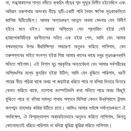
না, সন্ধ্যাকালের শান্ত নদীতে ক্কচিৎ দাঁড়ের শব্দ সুদূরে বিলীন হইতেছিল এবং
অবিরল তরুশাখার অসংখ্য নীড়ে দুটি-একটি পাখি দৈবাৎ ক্ষণিক মৃদুকাকলিতে
জাগিয়া উঠিতেছিল। আমার অন্তঃকরণ আনন্দে অথবা বেদনায় যেন বিদীর্ণ
হইবে মনে হইল। আমার অস্তিত্ব যেন প্রসারিত হইয়া সেই
ছায়ালােকবিচিত্র ধরণীতলের সহিত এক হইয়া গেল, আমি যেন আমার
বক্ষঃস্থলের উপর ধীরবিক্ষিপ্ত পদচারণা অনুভব করিতে লাগিলাম, যেন
তরুপল্লবের সহিত সংলগ্ন হইয়া গিয়া আমার কানের কাছে মধুর মৃদুগুঞ্জনধ্বনি
শুনিতে পাইলাম। এই বিশাল মূঢ় প্রকৃতির অন্তর্বেদনা যেন আমার সর্বশরীরের
অস্থিগুলির মধ্যে কুহরিত হইয়া উঠিল; আমি যেন বুঝিতে পারিলাম, ধরণী
পায়ের নীচে পড়িয়া থাকে অথচ পা জড়াইয়া ধরিতে পারে না বলিয়া ভিতরে ভিতরে
কেমন করিতে থাকে, নতশাখা বনস্পতিগুলি কথা শুনিতে পারে অথচ কিছুই
বুঝিতে পারে না বলিয়া সমস্ত শাখায় পল্লবে মিলিয়া কেমন ঊর্ধ্বশ্বাসে উন্মাদ
কলশব্দে হাহাকার করিয়া উঠিতে চাহে। আমিও আমার সর্বাঙ্গে সর্বান্তঃকরণে ঐ
পদবিক্ষেপ, ঐ বিশ্রম্ভালাপ অব্যবহিতভাবে অনুভব করিতে লাগিলাম, কিন্তু
কোনােমতেই ধরিতে পারিলাম না বলিয়া ঝুরিয়া ঝুরিয়া মরিতে লাগিলাম।