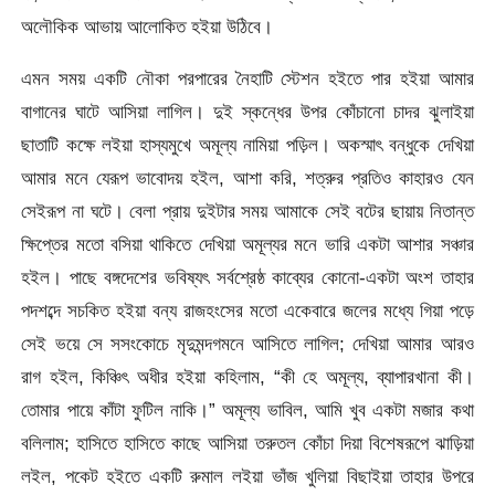
অলৌকিক আভায় আলােকিত হইয়া উঠিবে।
এমন সময় একটি নৌকা পরপারের নৈহাটি স্টেশন হইতে পার হইয়া আমার
বাগানের ঘাটে আসিয়া লাগিল। দুই স্কন্ধের উপর কোঁচানাে চাদর ঝুলাইয়া
ছাতাটি কক্ষে লইয়া হাস্যমুখে অমূল্য নামিয়া পড়িল। অকস্মাৎ বন্ধুকে দেখিয়া
আমার মনে যেরূপ ভাবােদয় হইল, আশা করি, শত্রুর প্রতিও কাহারও যেন
সেইরূপ না ঘটে। বেলা প্রায় দুইটার সময় আমাকে সেই বটের ছায়ায় নিতান্ত
ক্ষিপ্তের মতাে বসিয়া থাকিতে দেখিয়া অমূল্যর মনে ভারি একটা আশার সঞ্চার
হইল। পাছে বঙ্গদেশের ভবিষ্যৎ সর্বশ্রেষ্ঠ কাব্যের কোনাে-একটা অংশ তাহার
পদশব্দে সচকিত হইয়া বন্য রাজহংসের মতাে একেবারে জলের মধ্যে গিয়া পড়ে
সেই ভয়ে সে সসংকোচে মৃদুমন্দগমনে আসিতে লাগিল; দেখিয়া আমার আরও
রাগ হইল, কিঞ্চিৎ অধীর হইয়া কহিলাম, “কী হে অমূল্য, ব্যাপারখানা কী।
তােমার পায়ে কাঁটা ফুটিল নাকি।” অমূল্য ভাবিল, আমি খুব একটা মজার কথা
বলিলাম; হাসিতে হাসিতে কাছে আসিয়া তরুতল কোঁচা দিয়া বিশেষরূপে ঝাড়িয়া
লইল, পকেট হইতে একটি রুমাল লইয়া ভাঁজ খুলিয়া বিছাইয়া তাহার উপরে