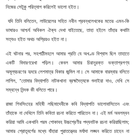
নিজের সেটুকু পরিত্যাগ করিলেই ভালাে হইত।
যদি তিনি বলিতেন, লাউয়েলের সহিত নবীন প্রবন্ধলেখকের মতের এমন-কি
ভাষারও আশ্চর্য অবিকল ঐক্য দেখা যাইতেছে, তাহা হইলে তাঁহার কথাটা
সত্যও হইত অথচ অপ্রিয়ও হইত না।
এই ঘটনার পর, সহপাঠীমহলে আমার প্রতি যে অখণ্ড বিশ্বাস ছিল তাহাতে
একটি বিদারণরেখা পড়িল। কেবল আমার চিরানুরক্ত ভক্তাগ্রগণ্য
অমূল্যচরণের হৃদয়ে লেশমাত্র বিকার জন্মিল না। সে আমাকে বারম্বার বলিতে
লাগিল, “তােমার বিদ্যাপতি নাটকখানা ব্রহ্মদৈত্যকে শুনাইয়া দাও, দেখি সে
সম্বন্ধে নিন্দক কী বলিতে পারে।
রাজা শিবসিংহের মহিষী লছিমাদেবীকে কবি বিদ্যাপতি ভালােবাসিতেন এবং
তাঁহাকে না দেখিলে তিনি কবিতা রচনা করিতে পারিতেন না। এই মর্ম অবলম্বন
করিয়া আমি একখানি পরম শােকাবহ উচ্চশ্রেণীর পদ্যনাটক রচনা করিয়াছিলাম;
আমার শ্রোতৃবর্গের মধ্যে যাঁহারা পুরাতত্ত্বের মর্যাদা লঙ্ঘন করিতে চাহেন না