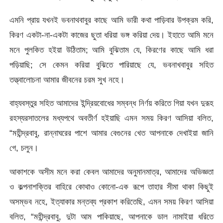
এমনি প্রায় যখনই ভবনাথবাবুর কাছে আমি ভারী কথা পাড়িবার উপক্রম করি,
কিরণ একটা-না-একটা কাজের ছুতা ধরিয়া ভঙ্গ করিয়া দেয়। ইহাতে আমি মনে
মনে পুলকিত হইয়া উঠিতাম; আমি বুঝিতাম যে, কিরণের কাছে আমি ধরা
পড়িয়াছি; সে কেমন করিয়া বুঝিতে পারিয়াছে যে, ভবনাখবাবুর সহিত
তত্ত্বালােচনা আমার জীবনের চরম সুখ নহে।
বাহ্যবস্তুর সহিত আমাদের ইন্দ্রিয়বােধের সম্বন্ধ নির্ণয় করিতে গিয়া যখন দুরূহ
রহস্যরসাতলের মধ্যপথে অবতীর্ণ হইয়াছি এমন সময় কিরণ আসিয়া বলিত,
“মহীন্দ্রবাবু, রান্নাঘরের পাশে আমার বেগুনের খেত আপনাকে দেখাইয়া জানি
গে, চলুন।
আকাশকে অসীম মনে করা কেবল আমাদের অনুমানমাত্র, আমাদের অভিজ্ঞতা
ও কল্পনাশক্তির বাহিরে কোথাও কোনাে-এক রূপে তাহার সীমা থাকা কিছুই
অসম্ভব নহে, ইত্যাকার মন্তব্য প্রকাশ করিতেছি, এমন সময় কিরণ আসিয়া
বলিত, “মহীন্দ্রবাবু, দুটা আম পাকিয়াছে, আপনাকে ডাল নামাইয়া ধরিতে