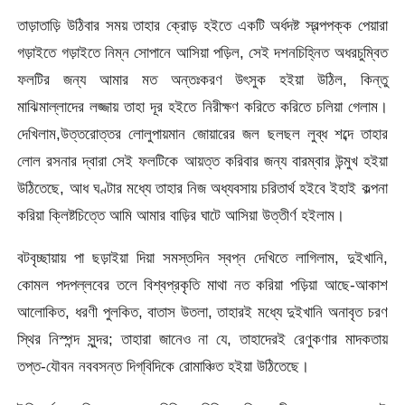
তাড়াতাড়ি উঠিবার সময় তাহার ক্রোড় হইতে একটি অর্ধদষ্ট স্বল্পপক্ক পেয়ারা
গড়াইতে গড়াইতে নিম্ন সােপানে আসিয়া পড়িল, সেই দশনচিহ্নিত অধরচুম্বিত
ফলটির জন্য আমার মত অন্তঃকরণ উৎসুক হইয়া উঠিল, কিন্তু
মাঝিমাল্লাদের লজ্জায় তাহা দূর হইতে নিরীক্ষণ করিতে করিতে চলিয়া গেলাম।
দেখিলাম,উত্তরােত্তর লােলুপায়মান জোয়ারের জল ছলছল লুব্ধ শব্দে তাহার
লােল রসনার দ্বারা সেই ফলটিকে আয়ত্ত করিবার জন্য বারম্বার উন্মুখ হইয়া
উঠিতেছে, আধ ঘণ্টার মধ্যে তাহার নিজ অধ্যবসায় চরিতার্থ হইবে ইহাই কল্পনা
করিয়া ক্লিষ্টচিত্তে আমি আমার বাড়ির ঘাটে আসিয়া উত্তীর্ণ হইলাম।
বটবৃচ্ছায়ায় পা ছড়াইয়া দিয়া সমস্তদিন স্বপ্ন দেখিতে লাগিলাম, দুইখানি,
কোমল পদপল্লবের তলে বিশ্বপ্রকৃতি মাথা নত করিয়া পড়িয়া আছে-আকাশ
আলােকিত, ধরণী পুলকিত, বাতাস উতলা, তাহারই মধ্যে দুইখানি অনাবৃত চরণ
স্থির নিস্পন্দ সুন্দর; তাহারা জানেও না যে, তাহাদেরই রেণুকণার মাদকতায়
তপ্ত-যৌবন নববসন্ত দিগ্‌বিদিকে রােমাঞ্চিত হইয়া উঠিতেছে।