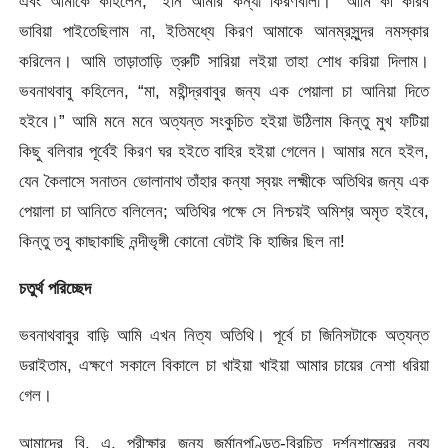
এবং আমাকে কহিলেন, “ইনি আমার কন্যা কিরণবালা।” আমি কী করিব
ভাবিয়া পাইতেছিলাম না, ইতিমধ্যে কিরণ আমাকে আনম্রসুন্দর নমস্কার
করিলেন। আমি তাড়াতাড়ি ত্রুটি সারিয়া লইয়া তাহা শােধ করিয়া দিলাম।
ভবনাথবাবু কহিলেন, “মা, মহীন্দ্রবাবুর জন্য এক পেয়ালা চা আনিয়া দিতে
হইবে।” আমি মনে
মনে অত্যন্ত সংকুচিত হইয়া উঠিলাম কিন্তু মুখ ফটিয়া
কিছু বলিবার পূর্বেই কিরণ ঘর হইতে বাহির হইয়া গেলেন। আমার মনে হইল,
যেন কৈলাসে সনাতন ভােলানাথ তাঁহার কন্যা স্বয়ং লক্ষ্মীকে অতিথির জন্য এক
পেয়ালা চা আনিতে বলিলেন; অতিথির পক্ষে সে নিশ্চয়ই অমিশ্র অমৃত হইবে,
কিন্তু তবু কাছাকাছি নন্দীভৃঙ্গী কোনাে বেটাই কি হাজির ছিল না!
চতুর্থ পরিচ্ছেদ
ভবনাথবাবুর বাড়ি আমি এখন নিত্য অতিথি। পূর্বে চা জিনিসটাকে অত্যন্ত
ডরাইতাম, এক্ষণে সকালে বিকালে চা খাইয়া খাইয়া আমার চায়ের নেশা ধরিয়া
গেল।
আমাদের বি. এ. পরীক্ষার জন্য জর্মানপণ্ডিত-বিরচিত দর্শনশাস্ত্রের নব্য