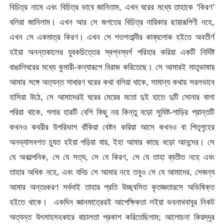
বিচিত্র নামে এবং বিচিত্র ভাবে জানিতাম, এখন ঘরের মধ্যে তাহাকে ‘কিরণ’
বলিয়া জানিলাম। এখন আর সে জগতের বিচিত্র নায়িকার ছায়ারূপিণী নহে,
এখন সে একমাত্র কিরণ। এখন সে শতশতাব্দীর কাব্যলােক হইতে অবতীর্ণ
হইয়া অনন্তকালের যুবকচিত্তের স্বপ্নস্বর্গ পরিহার করিয়া একটি নির্দিষ্ট
বাঙালিঘরের মধ্যে কুমারী-কন্যারূপে বিরাজ করিতেছে। সে আমারই মাতৃভাষায়
আমার সঙ্গে অত্যন্ত সাধারণ ঘরের কথা বলিয়া থাকে, সামান্য কথায় সরলভাবে
হাসিয়া উঠে, সে আমাদেরই ঘরের মেয়ের মতাে দুই হাতে দুটি সােনার বালা
পরিয়া থাকে, গলার হারটি বেশি কিছু নয় কিন্তু বড়ো সুমিষ্ট-শাড়ির প্রান্তটি
কখনও কবরীর উপরিভাগ বাঁকিয়া বেষ্টন করিয়া আসে কখনও বা পিতৃগৃহের
অনভ্যাসবশত চ্যুত হইয়া পড়িয়া যায়, ইহা আমার কাছে বড়ো আনন্দের। সে
যে অকাল্পনিক, সে যে সত্য, সে যে কিরণ, সে যে তাহা ব্যতীত নহে এবং
তাহার অধিক নহে, এবং যদিচ সে আমার নহে তবুও সে যে আমাদের, সেজন্য
আমার অন্তঃকরণ সর্বদাই তাহার প্রতি উচ্ছ্বসিত কৃতজ্ঞতারসে অভিষিক্ত
হইতে থাকে। একদিন জ্ঞানমাত্রেরই আপেক্ষিকতা লইয়া ভবনাথবাবুর নিকট
অত্যন্ত উৎসাহ
সহকারে বাচালতা প্রকাশ করিতেছিলাম; আলোচনা কিয়দ্‌দূর