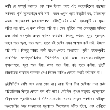
আমি যে সম্পূর্ণ ভ্রান্ত এবং অজ্ঞ ছিলাম তাহা এই উত্তরদিকের বারান্দায়
আসিবার পূর্বে সন্দেহমাত্র করি নাই। বয়স একুশ প্রায় উত্তীর্ণ হয়, ইতিমধ্যে
আমার অন্তঃকরণ কল্পনাযােগবলে নারীসৌন্দর্যের একটা ধ্যানমূর্তি যে সৃজন
করিয়া লয় নাই, এ কথা বলিতে পারি না। সেই মূর্তিকে নানা বেশভূষায় সজ্জিত
এবং নানা অবস্থার মধ্যে স্থাপন করিয়াছি, কিন্তু কখনও সুদূর স্বপ্নেও
তাহার পায়ে জুতা, গায়ে জামা, হাতে বই দেখিব এমন আশাও করি নাই, ইচ্ছাও
করি নাই। কিন্তু আমার লক্ষ্মী ফাল্গুন-শেষের অপরাহ্ণে প্রবীণ তরুশ্রেণীর
আকম্পিত ঘনপল্লববিতানে দীর্ঘনিপতিত ছায়া এবং আলােক-রেখাঙ্কিত
পুষ্পবনপথে, জুতা পায়ে দিয়া, জামা গায়ে দিয়া, বই হাতে করিয়া, দুইটি
জামগাছের আড়ালে অকস্মাৎ দেখা দিলেন-আমিও কোনাে কথাটি কহিলাম না।
দুইমিনিটের বেশি আর দেখা গেল না। নানা ছিদ্র দিয়া দেখিবার নানা চেষ্টা
করিয়াছিলাম কিন্তু কোনাে ফল পাই নাই। সেইদিন প্রথম সন্ধ্যার প্রাক্কালে
বটবৃক্ষতলে
প্রসারিত-চরণে বসিলাম-আমার চোখের সম্মুখে পরপারের ঘনীভূত
তরুশ্রেণীর উপর সন্ধ্যাতারা প্রশান্ত স্মিতহাস্যে উদিত হইল, এবং দেখিতে