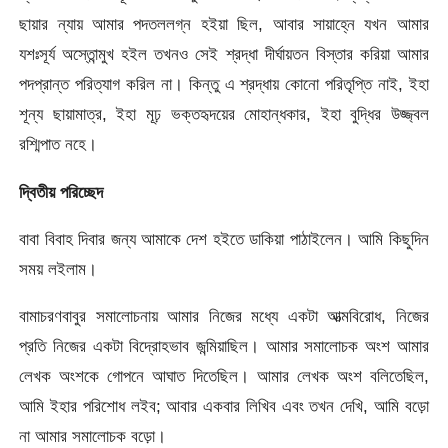
ছায়ার ন্যায় আমার পদতললগ্ন হইয়া ছিল, আবার সায়াহ্নে যখন আমার
যশঃসূর্য অস্তোন্মুখ হইল তখনও সেই শ্রদ্ধা দীর্ঘায়তন বিস্তার করিয়া আমার
পদপ্রান্ত পরিত্যাগ করিল না। কিন্তু এ শ্রদ্ধায় কোনাে পরিতৃপ্তি নাই, ইহা
শূন্য ছায়ামাত্র, ইহা মূঢ় ভক্তহৃদয়ের মােহান্ধকার, ইহা বুদ্ধির উজ্জ্বল
রশ্মিপাত নহে।
দ্বিতীয় পরিচ্ছেদ
বাবা বিবাহ দিবার জন্য আমাকে দেশ হইতে ডাকিয়া পাঠাইলেন। আমি কিছুদিন
সময় লইলাম।
বামাচরণবাবুর সমালােচনায় আমার নিজের মধ্যে একটা আত্মবিরােধ, নিজের
প্রতি নিজের একটা বিদ্রোহভাব জন্মিয়াছিল। আমার সমালােচক অংশ আমার
লেখক অংশকে গােপনে আঘাত দিতেছিল। আমার লেখক অংশ বলিতেছিল,
আমি ইহার পরিশােধ লইব; আবার একবার লিখিব এবং তখন দেখি, আমি বড়ো
না আমার সমালােচক বড়ো।