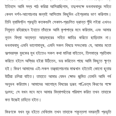
ইতিহাস আমি সদ্য পাঠ করিয়া আসিয়াছিলাম, তদুপলক্ষে ভবনাথবাবুর সহিত
কেবল দর্শন-আলােচনার জন্যই আসিতাম কিছুদিন এইপ্রকার ভাণ করিলাম।
তিনি হ্যামিল্‌টন প্রভৃতি কতকগুলি সেকাল-প্রচলিত ভ্রান্ত পুঁথি লইয়া এখনও
নিযুক্ত রহিয়াছেন ইহাতে তাঁহাকে আমি কৃপাপাত্র মনে করিতাম, এবং আমার
নূতন বিদ্যা অত্যন্ত আড়ম্বরের সহিত জাহির করিতে ছাড়িতাম না।
ভবনাথবাবু এমনি ভালােমানুষ, এমনি সকল বিষয়ে সসংকোচ যে, আমার মতাে
অল্পবয়স্ক যুবকের মুখ হইতেও সকল কথা মানিয়া যাইতেন, তিলমাত্র প্রতিবাদ
করিতে হইলে অস্থির হইয়া উঠিতেন, ভয় করিতেন পাছে আমি কিছুতে ক্ষুণ্ন
হই। কিরণ আমাদের এই-সকল তত্ত্বালােচনার মাঝখান হইতেই কোনাে ছুতায়
উঠিয়া চলিয়া যাইত। তাহাতে আমার যেমন ক্ষোভ জন্মিত তেমনি আমি গর্ব
অনুভব করিতাম। আমাদের আলােচ্য বিষয়ের দুরূহ পাণ্ডিত্য কিরণের পক্ষে
দুঃসহ; সে যখন মনে মনে আমার বিদ্যাপর্বতের পরিমাপ করিত তখন তাহাকে
কত উচ্চেই চাহিতে হইত।
কিরণকে যখন দূর হইতে দেখিতাম তখন তাহাকে শকুন্তলা দময়ন্তী প্রভৃতি