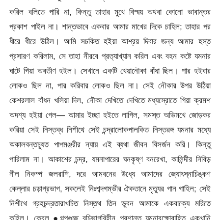
করিল বলিতে পারি না, কিন্তু তাহার মুখে বিস্ময় অথবা কোনো ভাবান্তর
প্রকাশ পাইল না। শান্তভাবে একবার আমার মাখের দিকে চাহিল; তাহার পর
ধীরে ধীরে উঠিল। আমি সচকিত হইয়া আশ্রয় দিবার জন্য আমার হস্ত
প্রসারণ করিলাম, সে তাহা নীরবে প্রত্যাখ্যান করিল এবং বহন কষ্টে যমনার
ঘাটে গিয়া অবতীণ হইল। সেখানে একটি খেয়ানৌকা বাঁধা ছিল। পার হইবার
লোকও ছিল না, পার করিবার লোকও ছিল না। সেই নৌকার উপর উঠিয়া
কেশরলাল বাঁধন খলিয়া দিল, নৌকা দেখিতে দেখিতে মধ্যস্রোতে গিয়া ক্রমশ
অদশ্য হইয়া গেল— আমার ইচ্ছা হইতে লাগিল, সমস্ত অভিমখে জোড়কর
করিয়া সেই নিস্তব্ধ নিশীথে সেই চন্দ্রালোকপালকিত নিস্তরঙ্গ যমনার মধ্যে
অকালবন্তচু্যত পাপমঞ্জরীর ন্যায় এই ব্যথা জীবন বিসর্জন করি। কিন্তু
পারিলাম না। আকাশের চন্দ্র, যমনাপারের ঘনকৃষ্ণ বনরেখা, কালিন্দীর নিবিড়
নীল নিকম্প জলরাশি, দরে আমবনের উধ্যে আমাদের জ্যোৎস্নাচিঙ্কণ
কেল্লার চড়াগ্রভাগ, সকলেই নিঃশব্দগম্ভীর ঐকতানে মৃত্যুর গান গাহিল; সেই
নিশীথে গ্রহচন্দ্রতারাখচিত নিস্তথ তিন ভুবন আমাকে একবাক্যে মরিতে
কহিল। কেবল
●গল্পগুচ্ছ বচিভাগবিহীন প্রশান্ত যমনাবক্ষোবাহিত একখানি