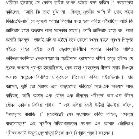
থাকিতে হইয়াছে সে কেমন করিয়া আপন আচার রক্ষা করিবে।” নবাবকন্যা
কহিলেন, “আমি কি তাহা বুঝি না। কিন্তু এতদিন আমি কী মোহ লইয়া
ফিরিতেছিলাম! যে ব্রহ্মণা আমার কিশোর হদয় হরণ করিয়া লইয়াছিল আমি কি
জানিতাম তাহা অভ্যাস তাহা সংস্কার মাত্র। আমি জানিতাম তাহা ধম, তাহা
অনাদি অনন্ত। তাহাই যদি না হইবে তবে ষোলো বৎসর বয়সে প্রথম পিতৃগহ
হইতে বাহির হইয়া সেই জ্যোৎস্নানিশীথে আমার বিকশিত পাপিত
ভক্তিবেগকম্পিত দেহমনপ্রাণের প্রতিদানে ব্রাহ্মণের দক্ষিণ হস্ত হইতে যে
দুঃসহ অপমান প্রাপ্ত হইয়াছিলাম, কেন তাহা গ্রহস্তের দীক্ষার ন্যায় নিঃশব্দে
অবনত মস্তকে বিগণিত ভক্তিভরে শিরোধাব করিয়া লইয়াছিলাম। হায়
ব্রাহ্মণ, তুমি তো তোমার এক অভ্যাসের পরিবতে’ আর-এক অভ্যাস লাভ
করিয়াছ, আমি আমার এক যৌবন এক জীবনের পরিবতে’ আর-এক জীবন
যৌবন কোথায় ফিরিয়া পাইৰ ।” এই বলিয়া রমণী উঠিয়া দাঁড়াইয়া কহিল,
“নমস্কার বাবাজি ।” মহতপরেই যেন সংশোধন করিয়া কহিল, “সেলাম
বাবসোহেব!”
এই মুসলিম উরিয়াখামান্বর নবগনা এন আশান জৌলিছখ
শ্রীজভগনাউ উন্না ব্লেমান্না নিকো রথব বিশ্বাস গ্রহণ করলেন।