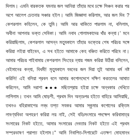
দিলাম। এমনি বারকতক যমনার জল আনিয়া তাঁহার মথে চক্ষে সিঞ্চন করার পর
অপে আলেপ চেতনার সঞ্চার হইল। আমি জিজ্ঞাসা করিলাম, আর জল দিব ?
কেশরলাল কহিলেন, কে তুমি। আমি আর থাকিতে পারলাম না, বলিলাম,
অধীনা আপনার ভক্ত সেবিকা। আমি নবাব গোলামকাদের খাঁর কন্যা।’ মনে
করিয়াছিলাম, কেশরলাল আসন্ন মত্যুকালে তাঁহার ভক্তের শেষ পরিচয় সঙ্গে
করিয়া লইয়া যাইবেন, এ সখ হইতে আমাকে কেহ বঞ্চিত করিতে পরিবে না।
আমার পরিচয় পাইবামায় কেশরলাল সিংহের ন্যায় গজম করিয়া উঠিয়া বলিলেন,
বেইমানের কন্যা, বিধমী! মৃত্যুকালে যবনের জল দিয়া তুই আমার ধর্ম নষ্ট
করিলি! এই বলিয়া প্রবল বলে আমার কপোলদেশে দক্ষিণ করতলের আঘাত
করিলেন, আমি
দরাশা ●●● মছিতপ্রায় হইয়া চক্ষে অন্ধকার দেখিতে
লাগিলাম। তখন আমি ষোড়শী, প্রথম দিন অন্তঃপর হইতে বাহিরে আসিয়াছি,
তখনও বহিরাকাশের লব্ধ তপ্ত সযকর আমার স্কুমার কপোলের রক্তিম
লাবণ্যবিভা অপহরণ করিয়া লয় নাই, সেই বহিঃসংসারে পদক্ষেপ করিবামাত্র
সংসারের নিকট হইতে, আমার সংসারের দেবতার নিকট হইতে এই প্রথম
সম্প্রভাষণ প্রাপ্ত হইলাম।” আমি নিবাপিত-সিগারেটে এতক্ষণ মোহমান্ধ