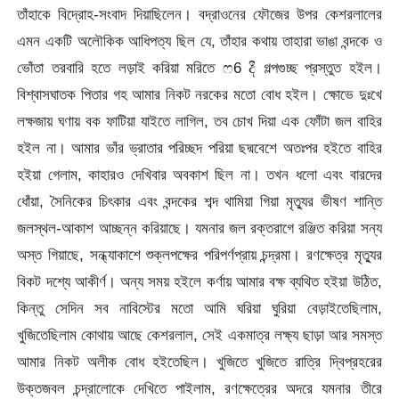
তাঁহাকে বিদ্রোহ-সংবাদ দিয়াছিলেন। বদ্রাওনের ফৌজের উপর কেশরলালের
এমন একটি অলৌকিক আধিপত্য ছিল যে, তাঁহার কথায় তাহারা ভাঙা বন্দকে ও
ভোঁতা তরবারি হতে লড়াই করিয়া মরিতে
ෆ6 දී গল্পগুচ্ছ প্রস্তুত হইল।
বিশ্বাসঘাতক পিতার গহ আমার নিকট নরকের মতো বোধ হইল। ক্ষোভে দুঃখে
লক্ষজায় ঘণায় বক ফাটিয়া যাইতে লাগিল, তব চোখ দিয়া এক ফোঁটা জল বাহির
হইল না। আমার ভাঁর ভ্রাতার পরিচ্ছদ পরিয়া ছদ্মবেশে অতঃপর হইতে বাহির
হইয়া গেলাম, কাহারও দেখিবার অবকাশ ছিল না। তখন ধলো এবং বারদের
ধোঁয়া, সৈনিকের চিৎকার এবং বন্দকের শব্দ থামিয়া গিয়া মৃত্যুর ভীষণ শান্তি
জলস্থল-আকাশ আচ্ছন্ন করিয়াছে। যমনার জল রক্তরাগে রঞ্জিত করিয়া সন্য
অস্ত গিয়াছে, সন্ধ্যাকাশে শুক্লপক্ষের পরিপর্ণপ্রায় চন্দ্রমা। রণক্ষেত্র মৃত্যুর
বিকট দশ্যে আকীর্ণ। অন্য সময় হইলে কর্ণায় আমার বক্ষ ব্যথিত হইয়া উঠিত,
কিন্তু সেদিন সব নাবিস্টের মতো আমি ঘরিয়া ঘুরিয়া বেড়াইতেছিলাম,
খুজিতেছিলাম কোথায় আছে কেশরলাল, সেই একমাত্র লক্ষ্য ছাড়া আর সমস্ত
আমার নিকট অলীক বোধ হইতেছিল। খুজিতে খুজিতে রাত্রি দ্বিপ্রহরের
উক্তজবল চন্দ্রালোকে দেখিতে পাইলাম, রণক্ষেত্রের অদরে যমনার তীরে