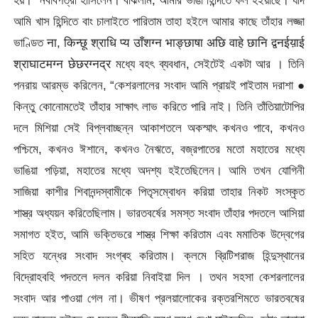
আমি খাস হিন্দিতে বাং চালাইতে পারিতাম তাহা হইলে আমার কাছে তাঁহার লজ্জা
ভাণ্ডিত ना, किन्छू श्राधि प्य उाँशग्न भाङ्छाषा अछि वाहे छानि द्वनईय़ाई
श्राघाटमग्न छेछरग्नद्र মধ্যে বহৎ ব্যবধান, সেইটেই একটা আর । তিনি
পনরায় আরম্ভ করিলেন, “কেশরলালের সংবাদ আমি প্রায়ই পাইতাম
দরাশা ●
কিন্তু কোনোমতেই তাঁহার সাক্ষাৎ লাভ করিতে পারি নাই। তিনি তাঁতিয়াটোপির
দলে মিশিয়া সেই বিপ্লবাচ্ছন্ন আকাশতলে অকস্মাৎ কখনও পাবে, কখনও
পশ্চিমে, কখনও ঈশানে, কখনও নৈঋতে, বজ্রপাতের মতো মহাতের মধ্যে
ভাঙিয়া পড়িয়া, মহাতের মধ্যে অদশ্য হইতেছিলেন। আমি তখন যোগিনী
সাজিয়া কাশীর শিবানন্দস্বামীকে পিতৃসম্বোধন করিয়া তাহার নিকট সংস্কৃত
শাস্ত্র অধ্যয়ন করিতেছিলাম। ভারতবর্ষের সমস্ত সংবাদ তাঁহার পদতলে আসিয়া
সমাগত হইত, আমি ভক্তিভরে শাস্ত্র শিক্ষা করিতাম এবং মমাতিক উদ্বেগের
সহিত যন্ধের সংবাদ সংগ্ৰহ করিতাম। ক্লমে ব্রিটিশরাজ হিন্দুস্থানের
বিদ্রোহবহি পদতলে দলন করিয়া নিবাইয়া দিল । তথন সহসা কেশরলালের
সংবাদ আর পাওয়া গেল না। ভীষণ প্রলয়ালোকের রক্তরশিমতে ভারতবষের