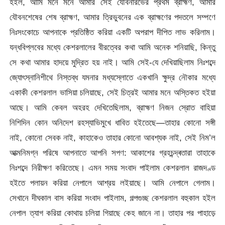
হইল, আমি মনে মনে আমার সেই যৌবনারভের প্রথম ব্রাহ্মণ, আমার
যৌবনশেষের শেষ ব্রাহ্মণ, আমার ত্রিভুবনের এক ব্রাহ্মণের পদতলে সম্পণে
নিঃসংকোচে আপনাকে প্রতিষ্ঠিত করিয়া একটি অপরাপ দীপিত লাভ করিলাম।
যন্ধবিপ্লবের মধ্যে কেশরলালের বীরত্বের কথা আমি অনেক শনিয়াছি, কিন্তু
সে কথা আমার হাদয়ে মুদ্রিত হয় নাই। আমি সেই-যে দেখিয়াছিলাম নিঃশব্দে
জ্যোৎস্নানিশীথে নিস্তব্ধ যমনার মধ্যস্লোতে একখানি ক্ষুদ্র নৌকার মধ্যে
একাকী কেশরলাল ভাসিয়া চলিয়াছে, সেই চিত্রই আমার মনে অস্তিকত হইয়া
আছে। আমি কেবল অহরহ দেখিতেছিলাম, ব্রাহ্মণ নিজন স্রোত বাহিয়া
নিশিদিন কোন অনিদেশ রহস্যাভিমুখে ধাবিত হইতেছে—তাহার কোনো সঙ্গী
নাই, কোনো সেবক নাই, কাহাকেও তাহার কোনো আবশ্যক নাই, সেই নিম’ল
আত্মনিমগ্ন পরিষে আপনাতে আপনি সপণ: আকাশের গ্রহচন্দ্ৰতারা তাহাকে
নিঃশব্দে নিরীক্ষণ করিতেছে। এমন সময় সংবাদ পাইলাম কেশরলাল রাজদণ্ড
হইতে পলায়ন করিয়া নেপালে আশ্রয় লইয়াছে। আমি নেপালে গেলাম।
সেখানে দীঘকাল বাস করিয়া সংবাদ পাইলাম,
গল্পগুচ্ছ কেশরলাল বহুকাল হইল
নেপাল ত্যাগ করিয়া কোথায় চলিয়া গিয়াছে কেহ জানে না। তাহার পর পাহাড়ে