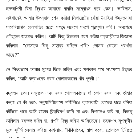
হতভাগিনী বিনা দ্বিধায় আমাকে বাবজি সম্বােধন করে কেন। ভাবিলাম,
এইখানেই আমার
উপন্যাস শেষ করিয়া সিগারেটের ধোঁয়া উড়াইয়া উদ্যতনাসা
সাহেবিয়ানার রেলগাড়ির মতো সশব্দে সবেগে সদর্পে প্রস্থান করি। অবশেষে
কৌতূহল জয়লাভ করিল। আমি কিছু উচ্চভাব ধারণ করিয়া বক্রগ্রীবায় জিজ্ঞাসা
করিলাম, “তোমাকে কিছু সাহায্য করিতে পারি? তোমার কোনো প্রার্থনা
আছে?”
সে স্থিরভাবে আমার মুখের দিকে চাহিল এবং ক্ষণকাল পরে সংক্ষেপে উত্তর
করিল, “আমি বদ্রাওনের নবাব গোলামকাদের খাঁর পুত্রী।”
বদ্রাওন কোন মল্লকে এবং নবাব গোলামকাদের খাঁ কোন নবাব এবং তাঁহার
কন্যা যে কী দুঃখে সন্ন্যাসিনীবেশে দার্জিলিঙে ক্যালকাটা রোডের ধারে বসিয়া
কাঁদিতে পারে আমি তাহার বিন্দুবিসর্গ জানি না এবং বিশ্বাসও করি না, কিন্তু
ভাবিলাম রসভঙ্গ করিব না, গল্পটি দিব্য জমিয়া আসিতেছে। তৎক্ষণাৎ সুগম্ভীর
মুখে সুদীর্ঘ সেলাম করিয়া কহিলাম, “বিবিসাহেব, মাপ করো, তোমাকে চিনিতে