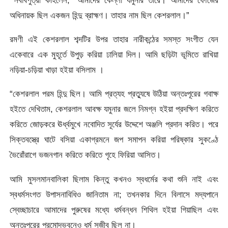
অধিনায়ক ছিল একজন হিন্দু ব্রাহ্মণ। তাহার নাম ছিল কেশরলাল।”
রমণী এই কেশরলাল শব্দটির উপর তাহার নারীকন্ঠের সমস্ত সংগীত যেন
একেবারে এক মুহূর্তে উপুড় করিয়া ঢালিয়া দিল। আমি ছড়িটা ভূমিতে রাখিয়া
নড়িয়া-চড়িয়া খাড়া হইয়া বসিলাম ।
“কেশরলাল পরম হিন্দু ছিল। আমি প্রত্যহ প্রত্যুষে উঠিয়া অন্তঃপূরের গবাক্ষ
হইতে দেখিতাম, কেশরলাল আবক্ষ যমুনার জলে নিমগ্ন হইয়া প্রদক্ষিণ করিতে
করিতে জোড়করে ঊর্ধ্বমুখে নবোদিত সূর্যের উদ্দেশে অঞ্জলি প্রদান করিত। পরে
সিক্তবস্ত্রে ঘাটে বসিয়া একাগ্রমনে জপ সমাপন করিয়া পরিষ্কার সুকণ্ঠে
ভৈরোঁরাগে ভজনগান করিতে করিতে গৃহে ফিরিয়া আসিত।
আমি মুসলমানবালিকা ছিলাম কিন্তু কখনও স্বধর্মের কথা শুনি নাই এবং
স্বধর্মসংগত উপাসনাবিধিও জানিতাম না; তখনকার দিনে বিলাসে মদ্যপানে
স্বেচ্ছাচারে আমাদের পুরুষের মধ্যে ধর্মবন্ধন শিথিল হইয়া গিয়াছিল এবং
অন্তঃপুরের প্রমোদভবনেও ধর্ম সজীব ছিল না।