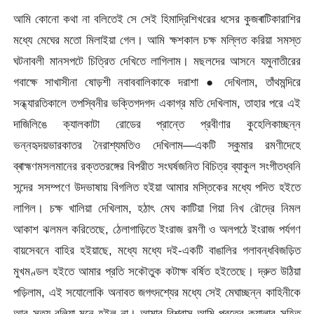
আমি কোনো কথা না বলিতেই সে সেই হিমাদ্রিশিখরের ধসের কুজৰাটিকারাশির
মধ্যে মেঘের মতো মিলাইয়া গেল। আমি ক্ষশকাল চক্ষ মল্লিত করিয়া সমস্ত
ঘটনাবলী মানসপটে চিত্রিত দেখিতে লাগিলাম। মছলদের আসনে যমুনাতীরের
গবাক্ষে সাখাসীনা ষোড়শী নবাববালিকাকে
দরাশা ● দেখিলাম, তাঁথমন্দিরে
সন্ধ্যারতিকালে তপস্বিনীর ভক্তিগদগদ একাগ্র মতি দেখিলাম, তাহার পরে এই
দাজিলিঙে ক্যালকাটা রোডের প্রান্তে প্রবীণার কুহেলিকাচ্ছন্ন
ভন্নহৃদয়ভারকাতর নৈরাশ্যমতিও দেখিলাম—একটি স্কুমার রমণীদেহে
ব্ৰাহ্মণমসলমানের রক্ততরঙ্গের বিপরীত সংঘর্ষজনিত বিচিত্র ব্যাকুল সংগীতধ্বনি
সন্দের সসম্পণে উদভাষায় বিগলিত হইয়া আমার মস্তিকের মধ্যে পদিত হইতে
লাগিল। চক্ষ খালিয়া দেখিলাম, হঠাৎ মেঘ কাটিয়া গিয়া নিখ রৌদ্রে নিমল
আকাশ ঝলমল করিতেছে, ঠেলাগাড়িতে ইংরাজ রমণী ও অলপঠে ইংরাজ পর্যগণ
বায়সেবনে বাহির হইয়াছে, মধ্যে মধ্যে দই-একটি বাঙালির গলাবন্ধবিজড়িত
মুখমণ্ডল হইতে আমার প্রতি সকৌতুক কটাক্ষ বৰ্ষিত হইতেছে। দ্রুত উঠিয়া
পড়িলাম, এই সযোলোকি অনাবত জগৎদশ্যের মধ্যে সেই মেঘাচ্ছন্ন কাহিনীকে
আর সত্য বলিয়া মনে হইল না। আমার বিশ্বাস আমি পবতের কুয়ালার সহিত