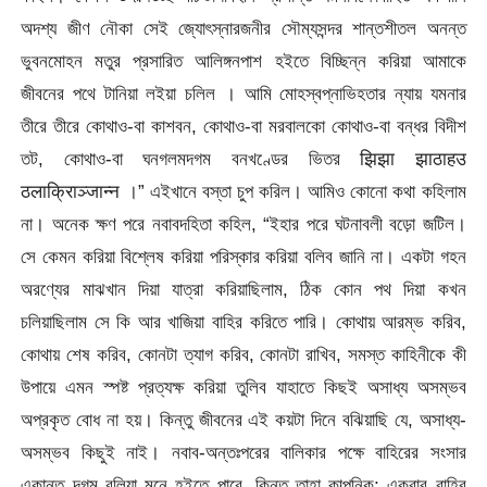
অদশ্য জীণ নৌকা সেই জ্যোৎস্নারজনীর সৌম্যসন্দর শান্তশীতল অনন্ত
ভুবনমোহন মতুর প্রসারিত আলিঙ্গনপাশ হইতে বিচ্ছিন্ন করিয়া আমাকে
জীবনের পথে টানিয়া লইয়া চলিল । আমি মোহস্বপ্নাভিহতার ন্যায় যমনার
তীরে তীরে কোথাও-বা কাশবন, কোথাও-বা মরবালকো কোথাও-বা বন্ধর বিদীশ
তট, কোথাও-বা ঘনগলমদগম বনখণ্ডের ভিতর झिझा झाठाहउ
ठलाक्रिाञ्जान्न ।” এইখানে বস্তা চুপ করিল। আমিও কোনো কথা কহিলাম
না। অনেক ক্ষণ পরে নবাবদহিতা কহিল, “ইহার পরে ঘটনাবলী বড়ো জটিল।
সে কেমন করিয়া বিশে্লষ করিয়া পরিস্কার করিয়া বলিব জানি না। একটা গহন
অরণ্যের মাঝখান দিয়া যাত্রা করিয়াছিলাম, ঠিক কোন পথ দিয়া কখন
চলিয়াছিলাম সে কি আর খাজিয়া বাহির করিতে পারি। কোথায় আরম্ভ করিব,
কোথায় শেষ করিব, কোনটা ত্যাগ করিব, কোনটা রাখিব, সমস্ত কাহিনীকে কী
উপায়ে এমন স্পষ্ট প্রত্যক্ষ করিয়া তুলিব যাহাতে কিছই অসাধ্য অসম্ভব
অপ্রকৃত বোধ না হয়। কিন্তু জীবনের এই কয়টা দিনে বঝিয়াছি যে, অসাধ্য-
অসম্ভব কিছুই নাই। নবাব-অন্তঃপরের বালিকার পক্ষে বাহিরের সংসার
একান্ত দগম বলিয়া মনে হইতে পারে, কিন্তু তাহা কাল্পনিক; একবার বাহির