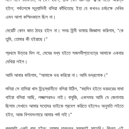
হইল; পর্বতশঙ্গে সন্ন্যাসিনী বসিয়া কাঁদিতেছে ইহা যে কখনও চর্মচক্ষে দেখিব
এমন আশা কস্মিনকালে ছিল না।
মেয়েটি কোন জাত ঠাহর হইল না। সদয় হিন্দী ভাষায় জিজ্ঞাসা করিলাম, “কে
তুমি, তােমার কী হইয়াছে।”
প্রথমে উত্তর দিল না, মেঘের মধ্য হইতে সজলদীপ্তনেত্রে আমাকে একবার
দেখিয়া লইল।
আমি আবার কহিলাম, “আমাকে ভয় করিয়াে না। আমি ভদ্রলােক।”
শুনিয়া সে হাসিয়া খাস হিন্দুস্থানীতে বলিয়া উঠিল, “বহুদিন হইতে ভয়ডরের মাথা
খাইয়া বসিয়া আছি, লজ্জাশরমও নাই। বাবুজি, একসময় আমি যে জেনানায়
ছিলাম সেখানে আমার সহােদর ভাইকে প্রবেশ করিতে হইলেও অনুমতি লইতে
হইত, আজ বিশবসংসারে আমার পর্দা নাই।”
প্রথমটা একটু রাগ হইল; আমার চালচলন সমস্তই সাহেবি। কিন্তু এই