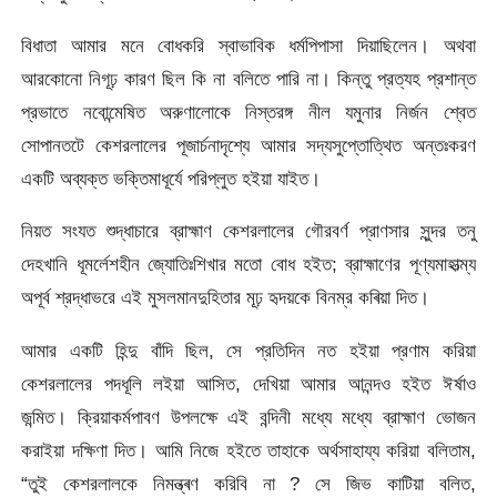
বিধাতা আমার মনে বোধকরি স্বাভাবিক ধর্মপিপাসা দিয়াছিলেন। অথবা
আরকোনো নিগূঢ় কারণ ছিল কি না বলিতে পারি না। কিন্তু প্রত্যহ প্রশান্ত
প্রভাতে নবোন্মেষিত অরুণালোকে নিস্তরঙ্গ নীল যমুনার নির্জন শ্বেত
সোপানতটে কেশরলালের পূজার্চনাদৃশ্যে আমার সদ্যসুপ্তোত্থিত অন্তঃকরণ
একটি অব্যক্ত ভক্তিমাধূর্যে পরিপ্লুত হইয়া যাইত।
নিয়ত সংযত শুদ্ধাচারে ব্রাহ্মাণ কেশরলালের গৌরবর্ণ প্রাণসার সুন্দর তনু
দেহখানি ধূমর্লেশহীন জ্যোতিঃশিখার মতো বোধ হইত; ব্রাহ্মাণের পূণ্যমাহাত্ম্য
অপূর্ব শ্রদ্ধাভরে এই মুসলমানদুহিতার মূঢ় হৃদয়কে বিনম্র কৰিয়া দিত।
আমার একটি হিন্দু বাঁদি ছিল, সে প্রতিদিন নত হইয়া প্রণাম করিয়া
কেশরলালের পদধূলি লইয়া আসিত, দেখিয়া আমার আনন্দও হইত ঈর্ষাও
জন্মিত। ক্রিয়াকর্মপাবণ উপলক্ষে এই বন্দিনী মধ্যে মধ্যে ব্রাহ্মাণ ভোজন
করাইয়া দক্ষিণা দিত। আমি নিজে হইতে তাহাকে অর্থসাহায্য করিয়া বলিতাম,
“তুই কেশরলালকে নিমন্ত্ৰণ করিবি না ? সে জিভ কাটিয়া বলিত,