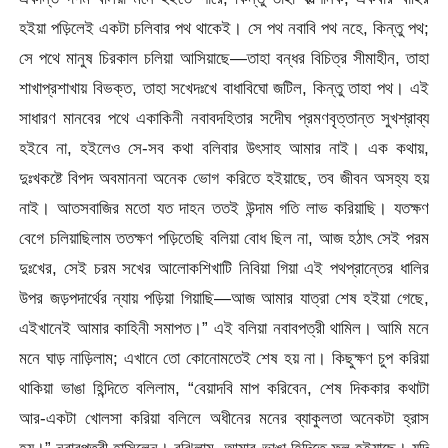
হইয়া পড়িলেই একটা চলিবার পথ থাকেই। সে পথ নবাবি পথ নহে, কিন্তু পথ;
সে পথে মানুষ চিরকাল চলিয়া আসিয়াছে—তাহা বন্ধর বিচিত্র সীমাহীন, তাহা
শাখাপ্রশাখায় বিভক্ত, তাহা সখেদঃখে বাধাবিঘো জটিল, কিন্তু তাহা পথ। এই
সাধারণ মানবের পথে একাকিনী নবাবদহিতার সদেীঘ প্রমণবৃত্তান্ত সুখশ্রাব্য
হইবে না, হইলেও সে-সব কথা বলিবার উৎসাহ আমার নাই। এক কথায়,
দুঃখকষ্টে বিপদ অবমাননা অনেক ভোগ করিতে হইয়াছে, তব জীবন অসহ্য হয়
নাই। আতসবাজির মতো যত দাহন ততই উন্দাম গতি লাভ করিয়াছি। যতক্ষণ
বেগে চলিয়াছিলাম ততক্ষণ পড়িতেছি বলিয়া বোধ ছিল না, আজ হঠাৎ সেই পরম
দুঃখের, সেই চরম সখের আলোকশিখাটি নিবিয়া গিয়া এই পথপ্রান্তের ধালির
উপর জড়পদার্থের ন্যায় পড়িয়া গিয়াছি—আজ আমার যাত্রা শেষ হইয়া গেছে,
এইখানেই আমার কাহিনী সমাপত।” এই বলিয়া নবাবপত্রী থামিল। আমি মনে
মনে ঘাড় নাড়িলাম; এখানে তো কোনোমতেই শেষ হয় না। কিছুক্ষণ চুপ করিয়া
থাকিয়া ভাঙা হিন্দিতে বলিলাম, “বেয়াদবি মাপ করিবেন, শেষ দিককার কথাটা
আর-একটা খোলসা করিয়া বলিলে অধীনের মনের ব্যাকুলতা অনেকটা হ্রাস
হয়।” নবাবপত্রী হাসিলেন। বঝিলাম, আমার ভাঙা হিন্দিতে ফল হইয়াছে। যদি