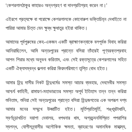
‘কেশরলালঠাকুর কাহারও অন্নগ্রহণ বা দানপ্রতিগ্রহ করেন না।’
এইরপে প্রত্যক্ষে বা পরোক্ষে কেশরলালকে কোনোরুপ ভক্তিচিহ্ন দেখাইতে না
পারিয়া আমার চিত্ত যেন ক্ষুব্ধ ক্ষুধাতুর হইয়া থাকিত।
আমাদের পূর্বপুরুষের কেহ-একজন একটি ব্রাহ্মাণকন্যাকে বলপূর্বক বিবাহ করিয়া
আনিয়াছিলেন, আমি অন্তঃপুরের প্রান্তে বসিয়া তাঁহারই পূণ্যরক্তপ্রবাহ
আপন শিরার মধ্যে অনুভব করিতাম, এবং সেই রক্তসূত্রে কেশরলালের সহিত
একটি ঐক্যসম্বন্ধ কল্পনা করিয়া কিয়ৎপরিমাণে তৃপ্তি বোধ হইত।
আমার হিন্দু দাসীর নিকট হিন্দুধর্মের সমস্ত আচার ব্যবহার, দেবদেবীর সমস্ত
আশ্চৰ্য কাহিনী, রামায়ণ-মহাভারতের সমস্ত অপূর্ব ইতিহাস তন্ন তন্ন করিয়া
শুনিতাম, শুনিয়া সেই অন্তঃপুরের প্রান্তে বসিয়া হিন্দুজগতের এক অপরূপ দশ্য
আমার মনের সম্মুখে উদ্ঘাটিত হইত। মূর্তিপ্রতিমূর্তি, শঙ্খঘন্টাধানি,
স্বর্ণচূড়াখচিত
দয়াশা দেবালয়, ধপধনার ধাম, অগ্রচন্দনমিশ্রিত পপরাশির
স্যগন্ধ, যোগীসন্ন্যাসীর অলৌকিক ক্ষমতা, ব্রাহরণের অমানষিক মাহাত্ম্য,