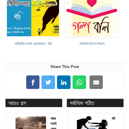
অদ্বিতীয় ঘনাদা (গল্পগ্রন্থ): ঘড়ি
নাসিমার হিসাব-নিকাশ
Share This Post
আরও গল্প
সর্বাধিক পঠিত
আজ
বউ
সবাই
গেছে