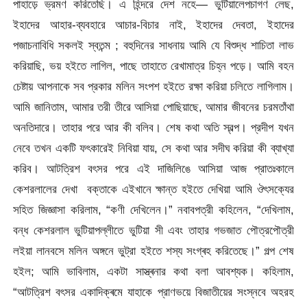
পাহাড়ে ভ্রমণ করিতেছি। এ হিন্দরে দেশ নহে— ভুটিয়ালেপচাগণ লেছ,
ইহাদের আহার-ব্যবহারে আচার-বিচার নাই, ইহাদের দেবতা, ইহাদের
পজাচনাবিধি সকলই স্বতন্ম ; বহুদিনের সাধনায় আমি যে বিশুদ্ধ শাচিতা লাভ
করিয়াছি, ভয় হইতে লাগিল, পাছে তাহাতে রেখামাত্র চিহ্ন পড়ে। আমি বহন
চেষ্টায় আপনাকে সব প্রকার মলিন সংপশ হইতে রক্ষা করিয়া চলিতে লাগিলাম।
আমি জানিতাম, আমার তরী তীরে আসিয়া পোছিয়াছে, আমার জীবনের চরমতাঁথা
অনতিদারে। তাহার পরে আর কী বলিব। শেষ কথা অতি স্বল্প। প্রদীপ যখন
নেবে তখন একটি ফৎকারেই নিবিয়া যায়, সে কথা আর সদীঘ করিয়া কী ব্যাখ্যা
করিব। আটত্রিশ বৎসর পরে এই দাজিলিঙে আসিয়া আজ প্রাতঃকালে
কেশরলালের দেখা বক্তাকে এইখানে ক্ষান্ত হইতে দেখিয়া আমি ঔৎসক্যের
সহিত জিজ্ঞাসা করিলাম, “কণী দেখিলেন।” নবাবপত্রী কহিলেন, “দেখিলাম,
বন্ধ কেশরলাল ভুটিয়াপল্লীতে ভুটিয়া সী এবং তাহার গভজাত পৌত্রপৌত্রী
লইয়া লানবসে মলিন অঙ্গনে ভুট্রা হইতে শস্য সংগ্ৰহ করিতেছে।” গল্প শেষ
হইল; আমি ভাবিলাম, একটা সাস্ত্ৰনার কথা বলা আবশ্যক। কহিলাম,
“আটত্রিশ বৎসর একাদিক্ৰমে যাহাকে প্রাণভয়ে বিজাতীয়ের সংস্নবে অহরহ