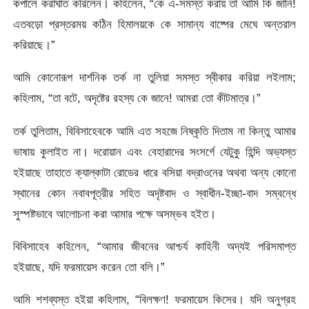
কপালে করাঘাত করিলেন। কহিলেন, “কে এ-সমস্ত করায় তা আমি কি জানি!
এতবড়ো প্রস্তরময় কঠিন হিমালয়কে কে সামান্য বাষ্পের মেঘে অন্তরাল
করিয়াছে।”
আমি কোনােরূপ দার্শনিক তর্ক না তুলিয়া সমস্ত স্বীকার করিয়া লইলাম;
কহিলাম, “তা বটে, অদৃষ্টের রহস্য কে জানে! আমরা তাে কীটমাত্র।”
তর্ক তুলিতাম, বিবিসাহেবকে আমি এত সহজে নিষ্কৃতি দিতাম না কিন্তু আমার
ভাষায় কুলাইত না। দরােয়ান এবং বেহারাদের সংসর্গে যেটুকু হিন্দি অভ্যস্ত
হইয়াছে তাহাতে ক্যাল্‌কাটা রােডের ধারে বসিয়া বদ্রাওনের অথবা অন্য কোনাে
স্থানের কোন নবাবপূত্রীর সহিত অদৃষ্টবাদ ও স্বাধীন-ইচ্ছা-বাদ সম্বন্ধে
সুস্পষ্টভাবে আলােচনা করা আমার পক্ষে অসম্ভব হইত।
বিবিসাহেব কহিলেন, “আমার জীবনের আশ্চর্য কাহিনী অদ্যই পরিসমাপ্ত
হইয়াছে, যদি ফরমায়েস করেন তাে বলি।”
আমি শশব্যস্ত হইয়া কহিলাম, “বিলক্ষণ! ফরমায়েস কিসের। যদি অনুগ্রহ