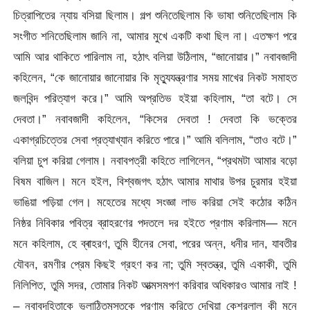
চিত্রাপিতের ন্যায় বসিয়া ছিলাম। গল্প শুনিতেছিলাম কি ভাষা শুনিতেছিলাম কি
সংগীত শনিতেছিলাম জানি না, আমার মুখে একটি কথা ছিল না। এতক্ষণ পরে
আমি আর থাকিতে পারিলাম না, হঠাৎ বলিয়া উঠিলাম, “জানোয়ার।” নবাবজাদী
কহিলেন, “কে জানোয়ার জানোয়ার কি মৃত্যুযন্ত্রণার সময় মাখের নিকট সমাহত
জলবিন্দ পরিত্যাগ করে।” আমি অপ্রতিভ হইয়া কহিলাম, “তা বটে। সে
দেবতা।” নবাবজাদী কহিলেন, “কিসের দেবতা ! দেবতা কি ভক্তের
একাগ্রচিত্তের সেবা প্রত্যাখ্যান করিতে পারে।” আমি বলিলাম, “তাও বটে।”
বলিয়া চুপ করিয়া গেলাম। নবাবপত্রী কহিতে লাগিলেন, “প্রথমটা আমার বড়ো
বিষম বাজিল। মনে হইল, বিশ্বজগৎ হঠাৎ আমার মাথার উপর চুরমার হইয়া
ভাঙিয়া পড়িয়া গেল। মহেতের মধ্যে সংজ্ঞা লাভ করিয়া সেই কঠোর কঠিন
নিষ্ঠর নিবিকার পবিত্র ব্রাহরণের পদতলে দর হইতে প্রণাম করিলাম— মনে
মনে কহিলাম, হে ব্ৰাহরণ, তুমি হীনের সেবা, পরের অন্ন, ধনীর দান, যাবতীর
যৌবন, রমণীর প্রেম কিছই গ্রহণ কর না; তুমি স্বতন্ত্র, তুমি একাকী, তুমি
নিলিপিত, তুমি সদর, তোমার নিকট আত্মসমপণ করিবার অধিকারও আমার নাই !
– নবাবদহিতাকে ভুলাঠিতমস্তকে প্রণাম করিতে দেখিয়া কেশরলাল কী মনে