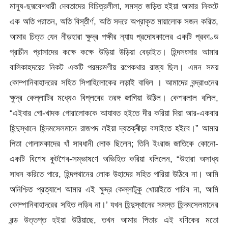
মানুষ-ছদ্মবেশধারী দেবতাদের বিচিত্রলীলা, সমস্ত জড়িত হইয়া আমার নিকটে
এক অতি পরাতন, অতি বিস্তীর্ণ, অতি সদরে অপ্রাকৃত মায়ালোক সজন করিত,
আমার চিত্ত যেন নীড়হারা ক্ষুদ্র পক্ষীর ন্যায় প্রদোষকালের একটি প্রকাণ্ড
প্রাচীন প্রাসাদের কক্ষে কক্ষে উড়িয়া উড়িয়া বেড়াইত। হিন্দসংসার আমার
বালিকাহদয়ের নিকট একটি পরমরমণীয় রপেকথার রাজ্য ছিল। এমন সময়
কোম্পানিবাহাদরের সহিত সিপাহিলোকের লড়াই বাধিল । আমাদের বন্দ্রাওনের
ক্ষুদ্র কেল্লাটির মধ্যেও বিপ্লবের তরঙ্গ জাগিয়া উঠিল। কেশরলাল বলিল,
“এইবার গো-খাদক গোরালোককে আযাবত হইতে দীর করিয়া দিয়া আর-একবার
হিন্দুস্থানে হিন্দমসেলমানে রাজপদ লইয়া দ্যতক্ৰীড়া বসাইতে হইবে।” আমার
পিতা গোলামকাদের খাঁ সাবধানী লোক ছিলেন; তিনি ইংরাজ জাতিকে কোনো-
একটি বিশেষ কুটশৈব-সম্ভাষণে অভিহিত করিয়া বলিলেন, “উহারা অসাধ্য
সাধন করিতে পারে, হিন্দপথানের লোক উহাদের সহিত পারিয়া উঠিবে না। আমি
অনিশ্চিত প্রত্যাশে আমার এই ক্ষুদ্র কেল্লাটুকু খোয়াইতে পারিব না, আমি
কোম্পানিবাহাদরের সহিত লড়িব না।’ যখন হিন্দুস্থানের সমস্ত হিন্দমসেলমানের
রন্ড উত্তপ্ত হইয়া উঠিয়াছে, তখন আমার পিতার এই বণিকের মতো