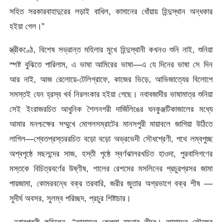
সহিত সরকারবাহাদুরের লড়াই বাধিল, কামানের ধোঁয়ায় হিন্দুস্থান অন্ধকার
হইয়া গেল।”
স্ত্রীকণ্ঠে, বিশেষ সভ্রান্ত মহিলার মুখে হিন্দুস্থানী কখনও শুনি নাই, শুনিয়া
স্পষ্ট বুঝিতে পারিলাম, এ ভাষা আমিরের ভাষা—এ যে দিনের ভাষা সে দিন
আর নাই, আজ রেলোয়ে-টেলিগ্রাফে, কাজের ভিড়ে, আভিজাত্যের বিলােপে
সমস্তই যেন হ্রস্ব খর্ব নিরলংকার হইয়া গেছে। নবাবজাদীর ভাষামাত্র শুনিয়া
সেই ইংরাজরচিত আধুনিক শৈলনগরী দার্জিলিঙের ঘনকুঞ্জটিকাজালের মধ্যে
আমার মনশ্চক্ষের সম্মুখে মােগলসম্রাটের মানসপুরী মায়াবলে জাগিয়া উঠিতে
লাগিল—শ্বেতপ্রস্তররচিত বড়াে বড়াে অভ্রভেদী সৌধশ্রেণী, পথে লম্বপুচ্ছ
অশ্বপৃষ্ঠে মছলন্দের সাজ, হস্তী পৃষ্ঠে স্বর্ণঝালরখচিত হাওদা, পুরবাসিগণের
মস্তকে বিচিত্রবর্ণের উষ্ণীষ, শালের রেশমের মসলিনের প্রচুরপ্রসর জামা
পায়জামা, কোমরবন্ধে বক্র তরবারি, জরীর জুতার অগ্রভাগে বক্র শীষ —
সুদীর্ঘ অবসর, সুলম্ব পরিচ্ছদ, প্রচুর শিষ্টাচার।
নবাবপুত্রী কহিলেন, “আমাদের কেল্লা যমুনার তীরে। আমাদের ফৌজের