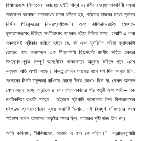
হিমালয়বক্ষে শিলাতলে একান্তে দুইটি পান্থ নরনারীর রহস্যালাপকাহিনী সহসা
সদ্যসপণ কবোষ্ণ কাব্যকথার মতো শুনিতে হয়, পাঠকের হাদয়ের মধ্যে দূরাগত
নির্জন গিরিকন্দরের নিঝরপ্রপাতধননি এবং কালিদাস-রচিত মেঘদত-
কুমারসম্ভবের বিচিত্র সংগীতমমর জাগ্রত হইয়া উঠিতে থাকে, তথাপি এ কথা
সকলকেই স্বীকার করিতে হইবে যে, বট এবং ম্যাকিন্টশ পরিয়া ক্যালকাটা
রোডের ধারে কদমাসনে এক দীনবেশিনী হিন্দুস্থানী রমণীর সহিত একত্র
উপবেশন-পূর্বক সম্পূর্ণ আত্মগৌরব অক্ষমভাবে অনুভব করিতে পারে এমন
নব্যবঙ্গ অতি অল্পই আছে। কিন্তু সেদিন ঘনঘোর বাপে দশ দিক আবৃত ছিল,
সংসারের নিকট চক্ষুলজ্জা রাখিবার কোনো বিষয় কোথাও ছিল না, কেবল অনন্ত
মেঘরাজ্যের মধ্যে বদ্রাওনের নবাব গোলামকাদের খাঁর পত্রী এবং আমি– এক
নববিকশিত বাঙালি সাহেব— দুইজনে দুইখানি প্রস্তরের উপর বিশ্বজগতের
দইখণ্ড প্রলয়াবশেষের ন্যায় অবশিষ্ট ছিলাম, এই বিসদৃশ সম্মিলনের পরম
পরিহাস কেবল আমাদের অদৃষ্টের গোচর ছিল, কাহারও দৃষ্টিগোচর ছিল না।
আমি কহিলাম, “বিবিসাহেব, তোমার এ হাল কে করিল।”
বদ্রাওনকুমারী