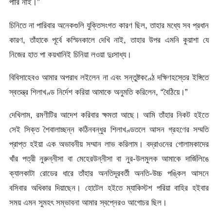
পারি নাই।”
চিনিতে না পারিবার অনেকগুলি যুক্তিসংগত কারণ ছিল, তাহার মধ্যে সব প্রধান
কারণ, তাঁহাকে পূর্বে কস্মিনকালে দেখি নাই, তাহার উপর এমনি কুয়াশা যে
নিজের হাত পা কয়খানিই চিনিয়া লওয়া দুঃসাধ্য।
বিবিসাহেবও আমার অপরাধ লইলেন না এবং সন্তুষ্টকণ্ঠে দক্ষিণহস্তের ইঙ্গিতে
স্বতন্ত্র শিলাখণ্ড নির্দেশ করিয়া আমাকে অনুমতি করিলেন, “বৈঠিয়ে।”
দেখিলাম, রমণীটির আদেশ করিবার ক্ষমতা আছে। আমি তাঁহার নিকট হইতে
সেই সিক্ত শৈবালাচ্ছন্ন কঠিনবন্ধুর শিলাখণ্ডতলে আসন গ্রহণের সম্মতি
প্রাপ্ত হইয়া এক অভাবনীয় সম্মান লাভ করিলাম। বদ্রাওনের গোলামকাদের
খাঁর পত্রী নুরুন্নীসা বা মেহেরউন্নীসা বা নুর-উলমুলক আমাকে দার্জিলিঙে
ক্যালকাটা রোডের ধারে তাঁহার অনতিদূরবর্তী অনতি-উচ্চ পঙ্কিল আসনে
বসিবার অধিকার দিয়াছেন। হোটেল হইতে ম্যাকিস্টশ পরিয়া বাহির হইবার
সময় এমন সুমহৎ সম্ভাবনা আমার স্বপ্নেরও আগোচর ছিল।