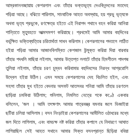
আম্রকাননচ্ছায়ায় কেশরলাল এবং তাঁহার ভক্তভূত্য দেওকিনন্দনের মতদেহ
পড়িয়া আছে। বঝিতে পারিলাম, সাংঘাতিক আহত অবস্থায়, হয় প্রভু ভৃত্যকে
অথবা ভৃত্য প্রভুকে, রণক্ষেত্র হইতে এই নিরাপদ পথানে বহন করিয়া আনিয়া
শান্তিতে মৃত্যুহতে আত্মসমপণ করিয়াছে। প্রথমেই আমি আমার বহুদিনের
বর্ভূক্ষিত ভক্তিব্যত্তির চরিতার্থতা সাধন করিলাম। কেশরলালের পদতলে লাঠিত
হইয়া পড়িয়া আমার আজানবিলম্বিত কেশজাল উন্মুক্ত করিয়া দিয়া বারবার
তাঁহার পদধলি মাছিয়া লইলাম, আমার উত্তপ্ত ললাটে তাঁহার হিমশীতল পাদপদ্ম
তুলিয়া লইলাম, তাঁহার চরণ চুম্বন করিবামার বহুদিবসের নিরন্ধ আশ্ররোশি
উদ্বেল হইয়া উঠিল। এমন সময়ে কেশরলালের দেহ বিচলিত হইল, এবং
সহসা তাঁহার মুখ হইতে বেদনার অসফট আতসবর শনিয়া আমি তাঁহার চরণতল
ছাড়িয়া চমকিয়া উঠিলাম; শুনিলাম, নিমলিত নেত্রে শকে কণ্ঠে একবার
বলিলেন, ‘জল । আমি তৎক্ষণাৎ আমার গাত্রবস্ত্র যমনার জলে ভিজাইয়া
ছটিয়া চলিয়া আসিলাম। বসন নিংড়াইয়া কেশরলালের আমীলিত ওঠাধরের মধ্যে
জল দিতে লাগিলাম, এবং বামচক্ষ নষ্ট করিয়া তাঁহার কপালে যে নিদারণে আঘাত
লাগিয়াছিল সেই আহত সথানে আমার সিক্ত বসনপ্রান্ত ছিড়িয়া বধিয়া