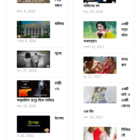
মঙ্গলে
অফিসের বস
ডিসে. 6, 2018
জানু. 23, 2018
জমিদার
একটি
সত্য
ঘটনা
অবলম্বনে
এপ্রিল 8, 2020
আগস্ট 12, 2017
সন্দেহ
বাসর
রাত
নভে. 27, 2019
জুন 17, 2017
চক্রী:
০৪.
একটি
ভাই ও
ভদ্রমহিলা রাণুর দিকে তাকিয়ে
একটি
বোনের
জানু. 16, 2020
এক দিন
নভে. 19, 2017
উপেক্ষা
সিনিয়র
বৌ
মে 30, 2020