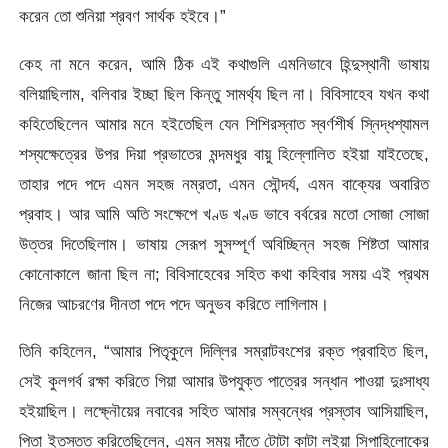
করেন তাে শুনিয়া শ্রবণ সার্থক হইবে।”
কেহ না মনে করেন, আমি ঠিক এই কথাগুলি এমনিভাবে হিন্দুস্থানী ভাষায়
বলিয়াছিলাম, বলিবার ইচ্ছা ছিল কিন্তু সামর্থ্য ছিল না। বিবিসাহেব যখন কথা
কহিতেছিলেন আমার মনে হইতেছিল যেন শিশিরস্নাত স্বর্ণশীর্ষ স্নিদ্ধশ্যামল
শস্যক্ষেত্রের উপর দিয়া প্রভাতের মন্দমধুর বায়ু হিল্লোলিত হইয়া যাইতেছে,
তাহার পদে পদে এমন সহজ নম্রতা, এমন সৌন্দর্য, এমন বাক্যের অবারিত
প্রবাহ। আর আমি অতি সংক্ষেপে খণ্ড খণ্ড ভাবে বর্বরের মতাে সােজা সােজা
উত্তর দিতেছিলাম। ভাষায় সেরূপ সুসম্পূর্ণ অবিচ্ছিন্ন সহজ শিষ্টতা আমার
কোনােকালে জানা ছিল না; বিবিসাহেবের সহিত কথা কহিবার সময় এই প্রথম
নিজের আচরণের দীনতা পদে পদে অনুভব করিতে লাগিলাম।
তিনি কহিলেন, “আমার পিতৃকুলে দিল্লির সম্রাটবংশের রক্ত প্রবাহিত ছিল,
সেই কুলগর্ব রক্ষা করিতে গিয়া আমার উপযুক্ত পাত্রের সন্ধান পাওয়া দুঃসাধ্য
হইয়াছিল। লক্ষ্নৌয়ের নবাবের সহিত আমার সম্বন্ধের প্রস্তাব আসিয়াছিল,
পিতা ইতস্তত করিতেছিলেন, এমন সময় দাঁতে টোটা কাটা লইয়া সিপাহিলােকের