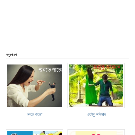
অনুরূপ গল্প
শুনতে পাচ্ছো
এতটুকু অভিমান