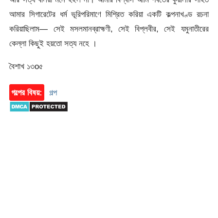
আমার সিগারেটের ধর্ম ভূরিপরিমাণে মিশ্রিত করিয়া একটি কল্পনাখণ্ড রচনা
করিয়াছিলাম— সেই মসলমানব্রাহ্মণী, সেই বিপ্লবীর, সেই যমুনাতীরের
কেল্লা কিছুই হয়তো সত্য নহে ।
বৈশাখ ১৩o৫
গল্পের বিষয়:
গল্প