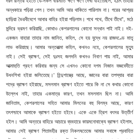
দরদ রান্তর হইতে যে-সকল বীরমাতি ক্ষণে ক্ষণে দেখা যাইতেছিল, হঠাৎ তাহারা
অন্ধকারে পড়িয়া গেল। তখন আমি আর থাকিতে পারিলাম না। গরের আশ্রয়
ছাড়িয়া ভৈরবীবেশে আবার বাহির হইয়া পড়িলাম। পথে পথে, তীথে তীথে”, মঠে
মন্দিরে ভ্রমণ করিয়াছি, কোথাও কেশরলালের কোনো সন্ধান পাই নাই। দই-
একজন যাহারা তাহার নাম জানিত, কহিল, সে হয় যুদ্ধে নয় রাজদণ্ডে মাতৃ
লাভ করিয়াছে। আমার অন্তরাত্মা কহিল, কখনও নহে, কেশরলালের মৃত্যু
নাই। সেই ব্রাহ্মণ, সেই দুঃসহ জলদনি কখনও নিবাণ পায় নাই, আমার
আত্মাহুতি গ্রহণ করিবার জন্য সে এখনও কোনো দগম নিজান যজ্ঞবেদীতে
উধনশিখা হইয়া জলিতেছে।’ হিন্দুশাস্ত্রে আছে, জ্ঞানের বারা তপস্যার বারা
শদ্রে ব্রাহ্মণ হইয়াছে, মসলমান ব্রাহ্মণ হইতে পারে কি না সে কথার কোনো
উল্লেখ নাই, তাহার একমাত্র কারণ, তখন মসলমান ছিল না। আমি
জানিতাম, কেশরলালের সহিত আমার মিলনের বহু বিলম্ব আছে, কারণ
তৎপশ্চাবে আমাকে ব্রাহ্মণ হইতে হইবে। একে একে ত্রিশ বৎসর উত্তীর্ণ
হইল। আমি অন্তরে বাহিরে আচারে ব্যবহারে কায়মনোবাক্যে ব্রাহ্মণ হইলাম,
আমার সেই ব্রাহ্মণ পিতামহীর রক্ত নিকলষতেজে আমার সবাঙ্গে প্রবাহিত