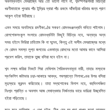
অবলম্বনহীন মেঘরাজ্যে আর তো ভালো লাগে না, শব্দস্পর্শরূপময়ী বিচিত্রা
ধরণীমাতাকে পুনরায় পাঁচ ইন্দ্রিয় দ্বারা পাঁচ রকমে আঁঁকড়িয়া ধরিবার জন্য প্রাণ
আকুল হইয়া উঠিয়াছে।
এমন সময়ে অনতিদরে রমণীকণ্ঠের সকরণ রোদনগুঞ্জনধ্বনি শুনিতে পাইলাম।
রোগশোকসংকুল সংসারে রোদনধ্বনিটা কিছুই বিচিত্র নহে, অন্যত্র অন্য
সময় হইলে ফিরিয়া চাহিতাম কি না সন্দেহ, কিন্তু এই অসীম মেঘরাজ্যের মধ্যে
সে রােদন সমস্ত লুপ্ত জগতের একমাত্র রোদনের মতাে আমার কানে আসিয়া
প্রবেশ করিল, তাহাকে তুচ্ছ বলিয়া মনে হইল না।
শব্দ লক্ষ্য করিয়া নিকটে গিয়া দেখিলাম গৈরিকবসনাবৃতা নারী, তাহার মস্তকে
স্বর্ণকপিশ জটাভার চড়া-আকারে আবদ্ধ, পথপ্রান্তে শিলাখণ্ডের উপর বসিয়া
মৃদুস্বরে ক্রন্দন করিতেছে। তাহা সদ্যশােকের বিলাপ নহে, বহুদিনসঞ্চিত
নিঃশব্দ শ্রান্তি ও অবসাদ আজ মেঘান্ধকার নির্জনতার ভারে ভাঙিয়া উচ্ছ্বসিত
হইয়া পড়িতেছে।
মনে মনে ভাবিলাম, এ বেশ হইল, ঠিক যেন ঘর-গড়া গল্পের মতাে আরম্ভ