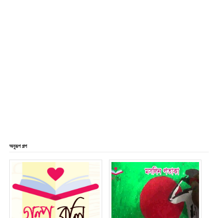
অনুরূপ গল্প