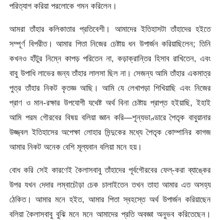
পরিত্যাগ করিয়া পরলােকে গমন করিলেন।
আমরা তাঁহার কলিকাতার প্রতিবেশী। আমাদের ইতিহাসটা তাঁহাদের হইতে
সম্পূর্ণ বিপরীত। আমার পিতা নিজের চেষ্টায় ধন উপার্জন করিয়াছিলেন; তিনি
কখনও হাঁটুর নিম্নে কাপড় পরিতেন না, কড়াক্রান্তির হিসাব রাখিতেন, এবং
বাবু উপাধি লাভের জন্য তাঁহার লালসা ছিল না। সেজন্য আমি তাঁহার একমাত্র
পুত্র তাঁহার নিকট কৃতজ্ঞ আছি। আমি যে লেখাপড়া শিখিয়াছি এবং নিজের
প্রাণ ও মান-রক্ষার উপযােগী যথেষ্ট অর্থ বিনা চেষ্টায় প্রাপ্ত হইয়াছি, ইহাই
আমি পরম গৌরবের বিষয় বলিয়া জ্ঞান করি—শূন্যভাণ্ডারে পৈতৃক বাবুয়ানার
উজ্জ্বল ইতিহাসের অপেক্ষা লােহার সিন্দুকের মধ্যে পৈতৃক কোম্পানির কাগজ
আমার নিকট অনেক বেশি মূল্যবান বলিয়া মনে হয়।
বােধ করি সেই কারণেই কৈলাসবাবু তাঁহাদের পূর্বগৌরবের ফেল্-করা ব্যাঙ্কের
উপর যখন দেদার লম্বাচৌড়া চেক চালাইতেন তখন তাহা আমার এত অসহ্য
ঠেকিত। আমার মনে হইত, আমার পিতা স্বহস্তে অর্থ উপার্জন করিয়াছেন
বলিয়া কৈলাস
বাবু বুঝি মনে মনে আমাদের প্রতি অবজ্ঞা অনুভব করিতেছেন।