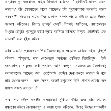
অন্যান্য কুশলসংবাদের সহিত জিজ্ঞাসা করিতেন, “ছােটোলাট-সাহেব ভালাে
আছেন? তাঁর মেমসাহেব ভালাে আছেন? তাঁর পুত্রকন্যারা সকলেই ভালাে
আছেন?” সাহেবের সহিত শীঘ্র একদিন সাক্ষাৎ করিতে যাইবেন এমন ইচ্ছাও
প্রকাশ করিতেন। কিন্তু ভুতপূর্ব ডেপুটি নিশ্চয়ই জানিতেন, নয়নজোড়ের
বিখ্যাত চৌঘুড়ি প্রস্তুত হইয়া দ্বারে আসিতে আসিতে বিস্তর ছােটোলাট এবং
বডােলাট বদল হইয়া যাইবে।
আমি একদিন প্রাতঃকালে গিয়া কৈলাসবাবুকে আড়ালে ডাকিয়া লইয়া চুপিচুপি
বলিলাম, “ঠাকুরদা, কাল লেপ্টেনেন্ট্ গবর্নরের লেভিতে গিয়েছিলুম। তিনি
নয়নজোড়ের বাবুদের কথা পাড়াতে আমি বললুম, নয়নজোড়ের কৈলাসবাবু
কলকাতাতেই আছেন; শুনে, ছোটোলাট এতদিন দেখা করতে আসেন নি বলে
ভারি দুঃখিত হলেন—
বলে দিলেন, আজই দুপুরবেলা তিনি গােপনে তােমার সঙ্গে
সাক্ষাৎ করতে আসবেন।”
আর কেহ হইলে কথাটার অসম্ভবতা বুঝিতে পারিত এবং আর কাহারও
সম্বন্ধে হইলে কৈলাসবাবুও এ কথায় হাস্য করিতেন, কিন্তু নিজের সম্বন্ধীয়