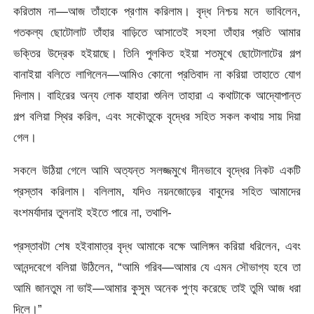
করিতাম না—আজ তাঁহাকে প্রণাম করিলাম। বৃদ্ধ নিশ্চয় মনে ভাবিলেন,
গতকল্য ছােটোলাট তাঁহার বাড়িতে আসাতেই সহসা তাঁহার প্রতি আমার
ভক্তির উদ্রেক হইয়াছে। তিনি পুলকিত হইয়া শতমুখে ছােটোলাটের গল্প
বানাইয়া বলিতে লাগিলেন—আমিও কোনাে প্রতিবাদ না করিয়া তাহাতে যােগ
দিলাম। বাহিরের অন্য লােক যাহারা শুনিল তাহারা এ কথাটাকে আদ্যোপান্ত
গল্প বলিয়া স্থির করিল, এবং সকৌতুকে বৃদ্ধের সহিত সকল কথায় সায় দিয়া
গেল।
সকলে উঠিয়া গেলে আমি অত্যন্ত সলজ্জমুখে দীনভাবে বৃদ্ধের নিকট একটি
প্রস্তাব করিলাম। বলিলাম, যদিও নয়নজোড়ের বাবুদের সহিত আমাদের
বংশমর্যাদার তুলনাই হইতে পারে না, তথাপি-
প্রস্তাবটা শেষ হইবামাত্র বৃদ্ধ আমাকে বক্ষে আলিঙ্গন করিয়া ধরিলেন, এবং
আনন্দবেগে বলিয়া উঠিলেন, “আমি গরিব—আমার যে এমন সৌভাগ্য হবে তা
আমি জানতুম না ভাই—আমার কুসুম অনেক পুণ্য করেছে তাই তুমি আজ ধরা
দিলে।”