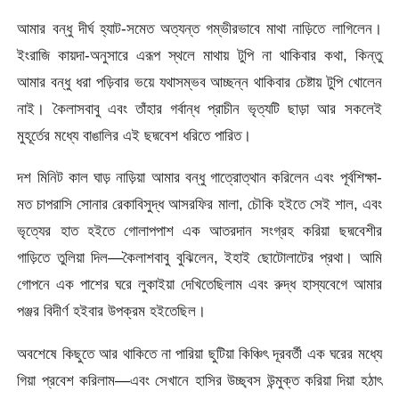
আমার বন্ধু দীর্ঘ হ্যাট-সমেত অত্যন্ত গম্ভীরভাবে মাথা নাড়িতে লাগিলেন।
ইংরাজি কায়দা-অনুসারে এরূপ স্থলে মাথায় টুপি না থাকিবার কথা, কিন্তু
আমার বন্ধু ধরা পড়িবার ভয়ে যথাসম্ভব আচ্ছন্ন থাকিবার চেষ্টায় টুপি খােলেন
নাই। কৈলাসবাবু এবং তাঁহার গর্বান্ধ প্রাচীন ভৃত্যটি ছাড়া আর সকলেই
মুহূর্তের মধ্যে বাঙালির এই ছদ্মবেশ ধরিতে পারিত।
দশ মিনিট কাল ঘাড় নাড়িয়া আমার বন্ধু গাত্রোত্থান করিলেন এবং পূর্বশিক্ষা-
মত চাপরাসি সােনার রেকাবিসুদ্ধ আসরফির মালা, চৌকি হইতে সেই শাল, এবং
ভৃত্যের হাত হইতে গােলাপপাশ এক আতরদান সংগ্রহ করিয়া ছদ্মবেশীর
গাড়িতে তুলিয়া দিল—কৈলাশবাবু বুঝিলেন, ইহাই ছােটোলাটের প্রথা। আমি
গােপনে এক পাশের ঘরে লুকাইয়া দেখিতেছিলাম এবং রুদ্ধ হাস্যবেগে আমার
পঞ্জর
বিদীর্ণ হইবার উপক্রম হইতেছিল।
অবশেষে কিছুতে আর থাকিতে না পারিয়া ছুটিয়া কিঞ্চিৎ দূরবর্তী এক ঘরের মধ্যে
গিয়া প্রবেশ করিলাম—এবং সেখানে হাসির উচ্ছ্বস উন্মুক্ত করিয়া দিয়া হঠাৎ