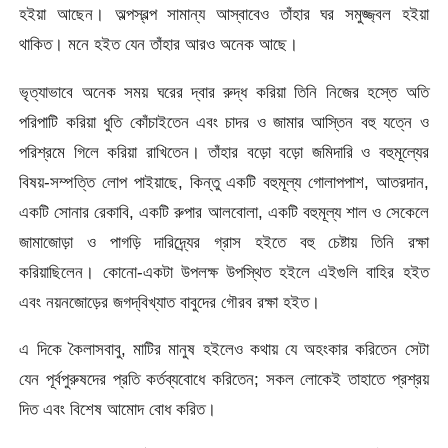
হইয়া আছেন। অল্পস্বল্প সামান্য আস্‌বাবেও তাঁহার ঘর সমুজ্জ্বল হইয়া
থাকিত। মনে হইত যেন তাঁহার আরও অনেক আছে।
ভৃত্যাভাবে অনেক সময় ঘরের দ্বার রুদ্ধ করিয়া তিনি নিজের হস্তে অতি
পরিপাটি করিয়া ধুতি কোঁচাইতেন এবং চাদর ও জামার আস্তিন বহু যত্নে ও
পরিশ্রমে গিলে করিয়া রাখিতেন। তাঁহার বড়াে বড়ো জমিদারি ও বহুমূল্যের
বিষয়-সম্পত্তি লােপ পাইয়াছে, কিন্তু একটি বহুমূল্য গােলাপপাশ, আতরদান,
একটি সােনার রেকাবি, একটি রুপার আলবােলা, একটি বহুমূল্য শাল ও সেকেলে
জামাজোড়া ও পাগড়ি দারিদ্র্যের গ্রাস হইতে বহু চেষ্টায় তিনি রক্ষা
করিয়াছিলেন। কোনাে-একটা উপলক্ষ উপস্থিত হইলে এইগুলি বাহির হইত
এবং নয়নজোড়ের জগদ্‌বিখ্যাত বাবুদের গৌরব রক্ষা হইত।
এ দিকে কৈলাসবাবু, মাটির মানুষ হইলেও কথায় যে অহংকার করিতেন সেটা
যেন পূর্বপুরুষদের প্রতি কর্তব্যবােধে করিতেন; সকল লােকেই তাহাতে প্রশ্রয়
দিত
এবং বিশেষ আমােদ বােধ করিত।