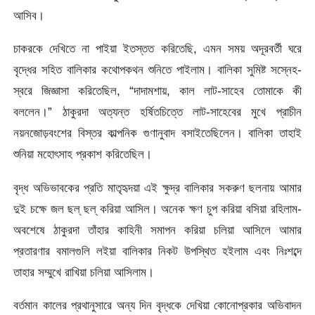
আসিব।
চাকরকে দেখিতে না পাইয়া ইতস্তত করিতেছি, এমন সময় অদূরবর্তী ঘরে
বৃদ্ধের সহিত বালিকার কথােপকথন শুনিতে পাইলাম। বালিকা সুমিষ্ট সস্নেহ-
স্বরে জিজ্ঞাসা করিতেছিল, “দাদামশায়, কাল লাট-সাহেব তােমাকে কী
বললেন।” ঠাকুরদা অত্যন্ত হর্ষিতচিত্তে লাট-সাহেবের মুখে প্রাচীন
নয়নজোড়বংশের বিস্তর কাল্পনিক গুণানুবাদ বসাইতেছিলেন। বালিকা তাহাই
শুনিয়া মহােৎসাহ প্রকাশ করিতেছিল।
বৃদ্ধ অভিভাবকের প্রতি মাতৃহৃদয়া এই ক্ষুদ্র বালিকার সকরুণ ছলনায় আমার
দুই চক্ষে জল ছল্ ছল্ করিয়া আসিল। অনেক ক্ষণ চুপ করিয়া বসিয়া রহিলাম-
অবশেষে ঠাকুরদা তাঁহার কাহিনী সমাপন করিয়া চলিয়া আসিলে আমার
প্রতারণার
বমালগুলি লইয়া বালিকার নিকট উপস্থিত হইলাম এবং নিঃশব্দে
তাহার সম্মুখে রাখিয়া চলিয়া আসিলাম।
বর্তমান কালের প্রথানুসারে অন্য দিন বৃদ্ধকে দেখিয়া কোনােপ্রকার অভিবাদন