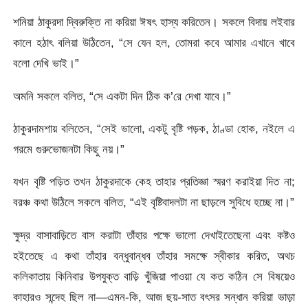
শনিয়া ঠাকুরদা দ্বিরুক্তি না করিয়া ঈষৎ হাস্য করিতেন। সকলে বিদায় লইবার
কালে হঠাৎ বলিয়া উঠিতেন, “সে যেন হল, তােমরা কবে আমার এখানে খাবে
বলো দেখি ভাই।”
অমনি সকলে বলিত, “সে একটা দিন ঠিক ক’রে দেখা যাবে।”
ঠাকুরদামশায় বলিতেন, “সেই ভালাে, একটু বৃষ্টি পড়ক, ঠাণ্ডা হােক, নইলে এ
গরমে গুরুভােজনটা কিছু নয়।”
যখন বৃষ্টি পড়িত তখন ঠাকুরদাকে কেহ তাহার প্রতিজ্ঞা স্মরণ করাইয়া দিত না;
বরঞ্চ কথা উঠিলে সকলে বলিত, “এই বৃষ্টিবাদলটা না ছাড়লে সুবিধে হচ্ছে না।”
ক্ষুদ্র বাসাবাড়িতে বাস করাটা তাঁহার পক্ষে ভালাে দেখাইতেছেনা এবং কষ্টও
হইতেছে এ কথা তাঁহার বন্ধুবান্ধব তাঁহার সমক্ষে স্বীকার করিত, অথচ
কলিকাতায় কিনিবার উপযুক্ত বাড়ি খুঁজিয়া পাওয়া যে কত কঠিন সে বিষয়েও
কাহারও সন্দেহ ছিল না—এমন-কি, আজ ছয়-সাত বৎসর সন্ধান করিয়া ভাড়া