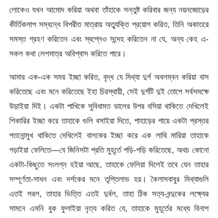
লােকেও যখন আমােদ করিয়া অথবা তাঁহাকে সন্তুষ্ট করিবার জন্য নয়নজোড়ের
কীর্তিকলাপ সম্বন্ধে বিপরীত মাত্রায় অত্যুক্তি প্রয়ােগ করিত, তিনি অকাতরে
সমস্ত গ্রহণ করিতেন এবং স্বপ্নেও সন্দেহ করিতেন না যে, অন্য কেহ এ-
সকল কথা লেশমাত্র অবিশ্বাস করিতে পারে।
আমার এক-এক সময় ইচ্ছা করিত, বৃদ্ধ যে মিথ্যা দুর্গ অবলম্বন করিয়া বাস
করিতেছে এবং মনে করিতেছে ইহা চিরস্থায়ী, সেই দুর্গটি দুই তােপে সর্বসমক্ষে
উড়াইয়া দিই। একটা পাখিকে সুবিধামত ডালের উপর বসিয়া থাকিতে দেখিলেই
শিকারির ইচ্ছা করে তাহাকে গুলি বসাইয়া দিতে, পাহাড়ের গায়ে একটা প্রস্তর
পতনােন্মুখ থাকিতে দেখিলেই বালকের ইচ্ছা করে এক লাথি মারিয়া তাহাকে
গড়াইয়া ফেলিতে—যে জিনিসটা প্রতি মুহূর্তে পড়ি-পড়ি করিতেছে, অথচ কোনাে
একটা-কিছুতে সংলগ্ন হইয়া আছে, তাহাকে ফেলিয়া দিলেই তবে যেন তাহার
সম্পূর্ণতা-সাধন এবং দর্শকের মনে তৃপ্তিলাভ হয়। কৈলাসবাবুর মিথ্যাগুলি
এতই সরল, তাহার ভিত্তি এতই দুর্বল, তাহা ঠিক সত্য-বন্দুকের লক্ষ্যের
সামনে এমনি বুক ফুলাইয়া নৃত্য করিত যে, তাহাকে মুহূর্তের মধ্যে বিনাশ