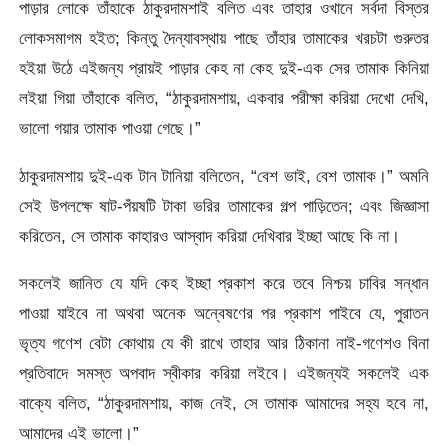
পাড়ার লােকে তাঁহাকে ঠাকুরদামশাই বলিত এবং তাহার ওখানে সর্বদা বিস্তর
লােকসমাগম হইত; কিন্তু দৈন্যাবস্থায় পাছে তাঁহার তামাকের খরচটা গুরুতর
হইয়া উঠে এইজন্য প্রায়ই পাড়ার কেহ না কেহ দুই-এক সের তামাক কিনিয়া
লইয়া গিয়া তাঁহাকে বলিত, “ঠাকুরদামশায়, একবার পরীক্ষা করিয়া দেখাে দেখি,
ভালো গয়ার তামাক পাওয়া গেছে।”
ঠাকুরদামশায় দুই-এক টান টানিয়া বলিতেন, “বেশ ভাই, বেশ তামাক।” অমনি
সেই উপলক্ষে ষাট-পঁয়ষটি টাকা ভরির তামাকের গল্প পাড়িতেন; এবং জিজ্ঞাসা
করিতেন, সে তামাক কাহারও আস্বাদ করিয়া দেখিবার ইচ্ছা আছে কি না।
সকলেই জানিত যে যদি কেহ ইচ্ছা প্রকাশ করে তবে নিশ্চয় চাবির সন্ধান
পাওয়া যাইবে না অথবা অনেক অন্বেষণের পর প্রকাশ পাইবে যে, পুরাতন
ভৃত্য গণেশ বেটা কোথায় যে কী রাখে তাহার আর ঠিকানা নাই-গণেশও বিনা
প্রতিবাদে সমস্ত অপবাদ স্বীকার করিয়া লইবে। এইজন্যই সকলেই এক
বাক্যে বলিত, “ঠাকুরদামশায়, কাজ নেই, সে তামাক আমাদের সহ্য হবে না,
আমাদের এই ভালাে।”