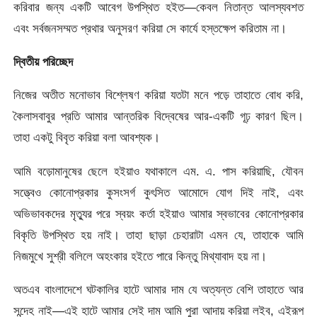
করিবার জন্য একটি আবেগ উপস্থিত হইত—কেবল নিতান্ত আলস্যবশত
এবং সর্বজনসম্মত প্রথার অনুসরণ করিয়া সে কার্যে হস্তক্ষেপ করিতাম না।
দ্বিতীয় পরিচ্ছেদ
নিজের অতীত মনােভাব বিশ্লেষণ করিয়া যতটা মনে পড়ে তাহাতে বােধ করি,
কৈলাসবাবুর প্রতি আমার আন্তরিক বিদ্বেষের আর-একটি গূঢ় কারণ ছিল।
তাহা একটু বিবৃত করিয়া বলা আবশ্যক।
আমি বড়ােমানুষের ছেলে হইয়াও যথাকালে এম. এ. পাস করিয়াছি, যৌবন
সত্ত্বেও কোনােপ্রকার কুসংসর্গ কুৎসিত আমােদে যােগ দিই নাই, এবং
অভিভাবকদের মৃত্যুর পরে স্বয়ং কর্তা হইয়াও আমার স্বভাবের কোনােপ্রকার
বিকৃতি উপস্থিত হয় নাই। তাহা ছাড়া চেহারাটা এমন যে, তাহাকে আমি
নিজমুখে সুশ্রী বলিলে অহংকার হইতে পারে কিন্তু মিথ্যাবাদ হয় না।
অতএব বাংলাদেশে ঘটকালির হাটে আমার দাম যে অত্যন্ত বেশি তাহাতে আর
সন্দেহ নাই—এই হাটে আমার সেই দাম আমি পুরা আদায় করিয়া লইব, এইরূপ