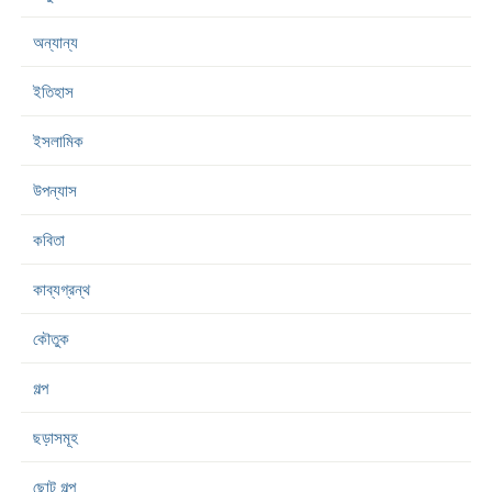
অন্যান্য
ইতিহাস
ইসলামিক
উপন্যাস
কবিতা
কাব্যগ্রন্থ
কৌতুক
গল্প
ছড়াসমূহ
ছোট গল্প