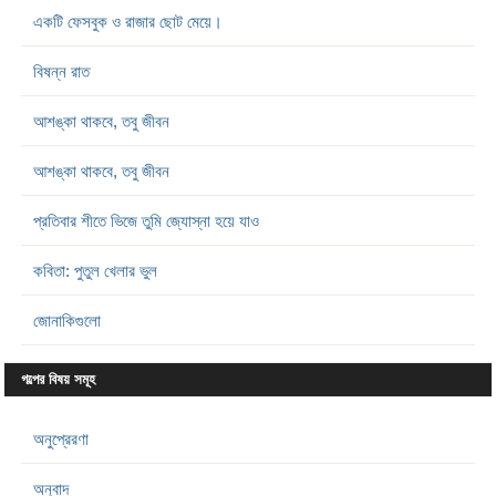
একটি ফেসবুক ও রাজার ছোট মেয়ে।
বিষন্ন রাত
আশঙ্কা থাকবে, তবু জীবন
আশঙ্কা থাকবে, তবু জীবন
প্রতিবার শীতে ভিজে তুমি জ্যোস্না হয়ে যাও
কবিতা: পুতুল খেলার ভুল
জোনাকিগুলো
গল্পের বিষয় সমূহ
অনুপ্রেরণা
অনুবাদ