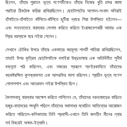
ছিলেন, তাঁহার পুরাতন ভৃত্য গণেশটিকেও তাঁহার নিজের ধুতি চাদর জামা
পরাইয়া ঠিকঠাক করিয়া রাখিয়াছিলেন। ছােটোলাটের আগমন-সংবাদ শুনিয়াই
হাঁপাইতে-হাঁপাইতে কাঁপিতে-কাঁপিতে ছুটিয়া দ্বারে গিয়া উপস্থিত হইলেন—
এবং সন্নতদেহে বারম্বার সেলাম করিতে করিতে ইংরাজবেশধারী আমার এক
প্রিয় বয়স্যকে ঘরে লইয়া গেলেন।
সেখানে চৌকির উপরে তাঁহার একমাত্র বহুমূল্য শালটি পাতিয়া রাখিয়াছিলেন,
তাহাই উপর কৃত্রিম ছােটোলাটকে বসাইয়া উর্‌দুভাষায় এক অতিবিনীত সুদীর্ঘ
বক্তৃতা পাঠ করিলেন, এবং নজরের স্বরূপে স্বর্ণরেকাবিতে তাঁহাদের
বহুকষ্টরক্ষিত কুলক্রমাগত এক আসরফির মালা ধরিলেন। প্রাচীন ভৃত্য গণেশ
গােলাপপাশ এবং আতরদান লইয়া উপস্থিত ছিল।
কৈলাসবাবু বারম্বার আক্ষেপ করিতে লাগিলেন যে, তাঁহাদের নয়নজোড়ের বাড়িতে
হুজুর-বাহাদরের পদধুলি পড়িলে তাঁহাদের যথাসাধ্য যথােচিত আতিথ্যের আয়ােজন
করিতে পারিতেন-কলিকাতায় তিনি প্রবাসী-এখানে তিনি জলহীন মীনের ন্যায়
সর্ব বিষয়েই অক্ষম-ইত্যাদি।