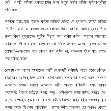
দেখি, একটি বালিকা তক্তপােষের উপর উপুড় হইয়া পড়িয়া ফুলিয়া-ফুলিয়া
কাঁদিতেছে।
আমাকে হঠাৎ ঘরে প্রবেশ করিয়া হাসিতে দেখিয়া সে তৎক্ষণাৎ তক্তা ছাড়িয়া
দাঁড়াইল, এবং অশ্রুরুদ্ধ কণ্ঠে রােষের গর্জন আনিয়া, আমার মুখের উপর
সজল বিপুল কৃষ্ণচক্ষের সুতীক্ষ্ণ বিদ্যুৎ বর্ষণ করিয়া কহিল, “আমার দাদামশায়
তােমাদের কী করেছেন—কেন তােমরা তাঁকে ঠকাতে এসেছ—কেন এসেছ
তােমরা”—অবশেষে আর কোনাে কথা জুটিল না, বাক্‌রুদ্ধ হইয়া মুখে কাপড়
দিয়া কাঁদিয়া উঠিল।
কোথায় গেল আমার হাস্যাবেগ! আমি যে কাজটি করিয়াছি তাহার মধ্যে কৌতুক
ছাড়া আর যে কিছু ছিল এতক্ষণ তাহা আমার মাথায় আসে নাই-হঠাৎ দেখিলাম
অত্যন্ত কোমল স্থানে অত্যন্ত কঠিন আঘাত করিয়াছি; হঠাৎ আমার
কৃতকার্যের বীভৎস নিষ্ঠুরতা আমার সম্মুখে দেদীপ্যমান হইয়া উঠিল, লজ্জায় এবং
অনুতাপে পদাহত কুক্কুরের ন্যায় ঘর হইতে নিঃশব্দে বাহির হইয়া গেলাম। বৃদ্ধ
আমার কাছে কী দোষ করিয়াছিল। তাহার নিরীহ অহংকার তাে কখনও কোনাে