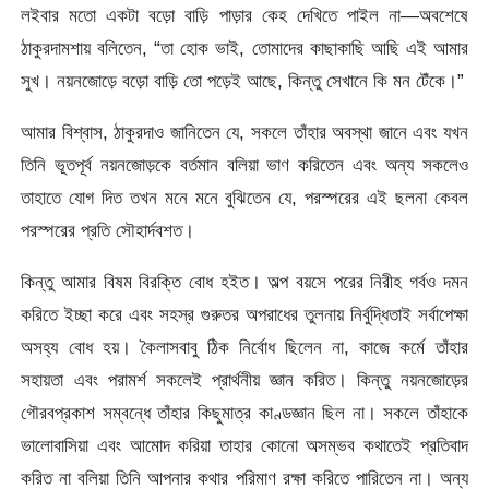
লইবার মতাে একটা বড়াে বাড়ি পাড়ার কেহ দেখিতে পাইল না—অবশেষে
ঠাকুরদামশায় বলিতেন, “তা হােক ভাই, তােমাদের কাছাকাছি আছি এই আমার
সুখ। নয়নজোড়ে বড়ো বাড়ি তাে পড়েই আছে, কিন্তু সেখানে কি মন টেঁকে।”
আমার বিশ্বাস, ঠাকুরদাও জানিতেন যে, সকলে তাঁহার অবস্থা জানে এবং যখন
তিনি ভূতপূর্ব নয়নজোড়কে বর্তমান বলিয়া ভাণ করিতেন এবং অন্য সকলেও
তাহাতে যােগ দিত তখন মনে মনে বুঝিতেন যে, পরস্পরের এই ছলনা কেবল
পরস্পরের প্রতি সৌহার্দবশত।
কিন্তু আমার বিষম বিরক্তি বােধ হইত। অল্প বয়সে পরের নিরীহ গর্বও দমন
করিতে ইচ্ছা করে এবং সহস্র গুরুতর অপরাধের তুলনায় নির্বুদ্ধিতাই সর্বাপেক্ষা
অসহ্য বােধ হয়। কৈলাসবাবু ঠিক নির্বোধ ছিলেন না, কাজে কর্মে তাঁহার
সহায়তা এবং পরামর্শ সকলেই প্রার্থনীয় জ্ঞান করিত। কিন্তু নয়নজোড়ের
গৌরবপ্রকাশ সম্বন্ধে তাঁহার কিছুমাত্র কাণ্ডজ্ঞান ছিল না। সকলে তাঁহাকে
ভালােবাসিয়া এবং আমােদ
করিয়া তাহার কোনাে অসম্ভব কথাতেই প্রতিবাদ
করিত না বলিয়া তিনি আপনার কথার পরিমাণ রক্ষা করিতে পারিতেন না। অন্য