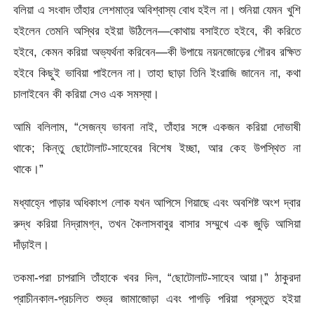
বলিয়া এ সংবাদ তাঁহার লেশমাত্র অবিশ্বাস্য বােধ হইল না। শুনিয়া যেমন খুশি
হইলেন তেমনি অস্থির হইয়া উঠিলেন—কোথায় বসাইতে হইবে, কী করিতে
হইবে, কেমন করিয়া অভ্যর্থনা করিবেন—কী উপায়ে নয়নজোড়ের গৌরব রক্ষিত
হইবে কিছুই ভাবিয়া পাইলেন না। তাহা ছাড়া তিনি ইংরাজি জানেন না, কথা
চালাইবেন কী করিয়া সেও এক সমস্যা।
আমি বলিলাম, “সেজন্য ভাবনা নাই, তাঁহার সঙ্গে একজন করিয়া দোভাষী
থাকে; কিন্তু ছােটোলাট-সাহেবের বিশেষ ইচ্ছা, আর কেহ উপস্থিত না
থাকে।”
মধ্যাহ্নে পাড়ার অধিকাংশ লােক যখন আপিসে গিয়াছে এবং অবশিষ্ট অংশ দ্বার
রুদ্ধ করিয়া নিদ্রামগ্ন, তখন কৈলাসবাবুর বাসার সম্মুখে এক জুড়ি আসিয়া
দাঁড়াইল।
তকমা-পরা চাপরাসি তাঁহাকে খবর দিল, “ছােটোলাট-সাহেব আয়া।” ঠাকুরদা
প্রাচীনকাল-প্রচলিত শুভ্র জামাজোড়া এবং পাগড়ি পরিয়া প্রস্তুত হইয়া