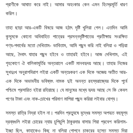
প্রাণীকে আঘাত করে নাই। আমার অহংকার কেন এমন হিংস্রমূর্তি ধারণ
করিল।
তাহা ছাড়া আর-একটি বিষয়ে আজ হঠাৎ দৃষ্টি খুলিয়া গেল। এতদিন আমি
কুসুমকে কোনাে অবিবাহিত পাত্রের প্রসন্নদৃষ্টিপাতের প্রতীক্ষায় সংরক্ষিত
পণ্য-পদার্থের মতাে দেখিতাম- ভাবিতাম, আমি পছন্দ করি নাই বলিয়া ও পড়িয়া
আছে, দৈবাৎ যাহার পছন্দ হইবে ও তাহারই হইবে। আজ দেখিলাম, এই
গৃহকোণে ঐ বালিকামূর্তির অন্তরালে একটি মানবহৃদয় আছে। তাহার নিজের
সুখদুঃখ অনুরাগবিরাগ লইয়া একটি অন্তঃকরণ এক দিকে অজ্ঞেয় অতীত আর-
এক দিকে অভাবনীয় ভবিষ্যৎ নামক দুই অনন্ত রহস্যরাজ্যের দিকে পূর্বে
পশ্চিমে প্রসারিত হইয়া রহিয়াছে। যে মানুষের মধ্যে হৃদয় আছে সে কি কেবল
পণের টাকা এবং নাক-চোখের পরিমাণ মাপিয়া পছন্দ করিয়া লইবার যােগ্য।
সমস্ত রাত্রি নিদ্রা হইল না। পরদিন প্রত্যুষে বৃদ্ধের সমস্ত অপহৃত বহুমূল্য
দ্রব্যগুলি লইয়া চোরের ন্যায় চুপিচুপি ঠাকুরদার বাসায় গিয়া প্রবেশ করিলাম-
ইচ্ছা ছিল, কাহাকেও কিছু না বলিয়া গােপনে চাকরের হস্তে সমস্ত দিয়া