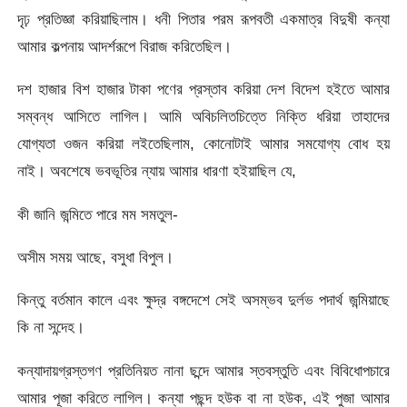
দৃঢ় প্রতিজ্ঞা করিয়াছিলাম। ধনী পিতার পরম রূপবতী একমাত্র বিদুষী কন্যা
আমার কল্পনায় আদর্শরূপে বিরাজ করিতেছিল।
দশ হাজার বিশ হাজার টাকা পণের প্রস্তাব করিয়া দেশ বিদেশ হইতে আমার
সম্বন্ধ আসিতে লাগিল। আমি অবিচলিতচিত্তে নিক্তি ধরিয়া তাহাদের
যােগ্যতা ওজন করিয়া লইতেছিলাম, কোনােটাই আমার সমযােগ্য বােধ হয়
নাই। অবশেষে ভবভূতির ন্যায় আমার ধারণা হইয়াছিল যে,
কী জানি জন্মিতে পারে মম সমতুল-
অসীম সময় আছে, বসুধা বিপুল।
কিন্তু বর্তমান কালে এবং ক্ষুদ্র বঙ্গদেশে সেই অসম্ভব দুর্লভ পদার্থ জন্মিয়াছে
কি না সন্দেহ।
কন্যাদায়গ্রস্তগণ প্রতিনিয়ত নানা ছন্দে আমার স্তবস্তুতি এবং বিবিধােপচারে
আমার পূজা করিতে লাগিল। কন্যা পছন্দ হউক বা না হউক, এই পুজা আমার