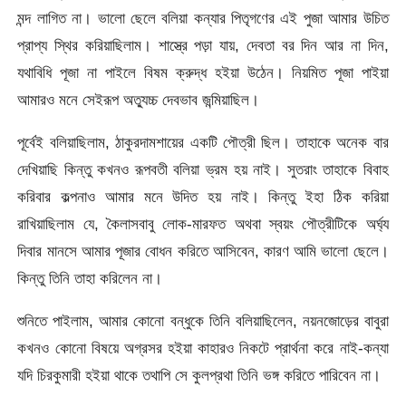
মন্দ লাগিত না। ভালাে ছেলে বলিয়া কন্যার পিতৃগণের এই পুজা আমার উচিত
প্রাপ্য স্থির করিয়াছিলাম। শাস্ত্রে পড়া যায়, দেবতা বর দিন আর না দিন,
যথাবিধি পূজা না পাইলে বিষম ক্রুদ্ধ হইয়া উঠেন। নিয়মিত পূজা পাইয়া
আমারও মনে সেইরূপ অত্যুচ্চ দেবভাব জন্মিয়াছিল।
পূর্বেই বলিয়াছিলাম, ঠাকুরদামশায়ের একটি পৌত্রী ছিল। তাহাকে অনেক বার
দেখিয়াছি কিন্তু কখনও রূপবতী বলিয়া ভ্রম হয় নাই। সুতরাং তাহাকে বিবাহ
করিবার কল্পনাও আমার মনে উদিত হয় নাই। কিন্তু ইহা ঠিক করিয়া
রাখিয়াছিলাম যে, কৈলাসবাবু লােক-মারফত অথবা স্বয়ং পৌত্রীটিকে অর্ঘ্য
দিবার মানসে আমার পূজার বােধন করিতে আসিবেন, কারণ আমি ভালাে ছেলে।
কিন্তু তিনি তাহা করিলেন না।
শুনিতে পাইলাম, আমার কোনাে বন্ধুকে তিনি বলিয়াছিলেন, নয়নজোড়ের বাবুরা
কখনও কোনাে বিষয়ে অগ্রসর হইয়া কাহারও নিকটে প্রার্থনা করে নাই-কন্যা
যদি চিরকুমারী হইয়া থাকে তথাপি সে কুলপ্রথা তিনি ভঙ্গ করিতে পারিবেন না।