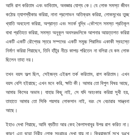
আমি রাগ করিতাম এবং ভাবিতাম, অবজ্ঞার যােগ্য কে। যে লােক সমস্ত জীবন
কঠোর ত্যাগস্বীকার করিয়া, নানা প্রলােভন অতিক্রম করিয়া, লােকমুখের তুচ্ছ
খ্যাতি অবহেলা করিয়া, অশ্রান্ত এবং সতর্ক বুদ্ধি -কৌশলে সমস্ত প্রতিকূল
বাধা প্রতিহত করিয়া, সমস্ত অনুকূল অবসরগুলিকে আপনার আয়ত্তগত করিয়া
একটি একটি রৌপ্যের স্তরে সম্পদের একটি সমুচ্চ পিরামিড একাকী স্বহস্তে
নির্মাণ করিয়া গিয়াছেন, তিনি হাঁটুর নীচে কাপড় পরিতেন না বলিয়া যে কম লােক
ছিলেন তাহা নয়।
তখন বয়স অল্প ছিল, সেইজন্য এইরূপ তর্ক করিতাম, রাগ করিতাম। এখন
বয়স বেশি হইয়াছে; এখন মনে করি, ক্ষতি কী। আমার তাে বিপুল বিষয় আছে,
আমার কিসের অভাব। যাহার কিছু নাই, সে যদি অহংকার করিয়া সুখী হয়,
তাহাতে আমার তাে সিকি পয়সার লােকসান নাই, বরং সে বেচারার সান্ত্বনা
আছে।
ইহাও দেখা গিয়াছে, আমি ব্যতীত আর কেহ কৈলাসবাবুর উপর রাগ করিত না।
কারণ এত বড়াে নিরীহ লােক সচরাচর দেখা যায় না। ক্রিয়াকর্মে সুখে দুঃখে