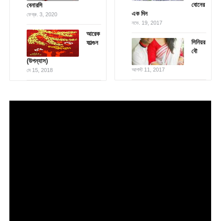
বোনের
বেনারসি
এক দিন
ফেব্রু. 3, 2020
নভে. 19, 2017
আরেক
সিনিয়র
ফাল্গুন
বৌ
(উপন্যাস)
আগস্ট 11, 2017
মে 15, 2018