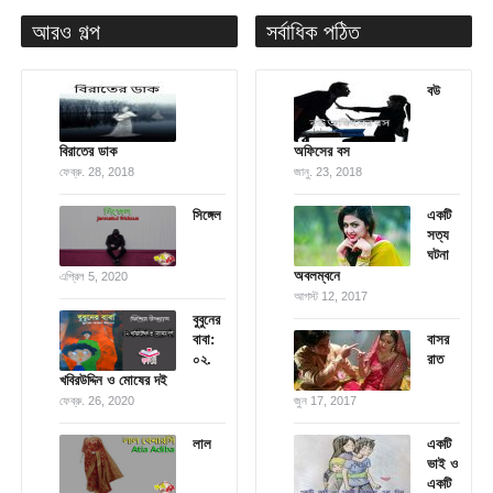
আরও গল্প
সর্বাধিক পঠিত
বউ
বিরাতের ডাক
অফিসের বস
ফেব্রু. 28, 2018
জানু. 23, 2018
সিঙ্গেল
একটি
সত্য
ঘটনা
অবলম্বনে
এপ্রিল 5, 2020
আগস্ট 12, 2017
বুবুনের
বাবা:
বাসর
০২.
রাত
খবিরউদ্দিন ও মোষের দই
ফেব্রু. 26, 2020
জুন 17, 2017
লাল
একটি
ভাই ও
একটি