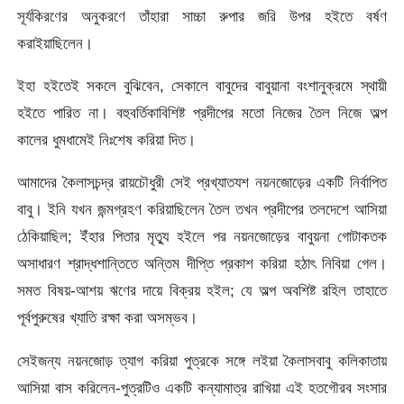
সূর্যকিরণের অনুকরণে তাঁহারা সাচ্চা রুপার জরি উপর হইতে বর্ষণ
করাইয়াছিলেন।
ইহা হইতেই সকলে বুঝিবেন, সেকালে বাবুদের বাবুয়ানা বংশানুক্রমে স্থায়ী
হইতে পারিত না। বহুবর্তিকাবিশিষ্ট প্রদীপের মতাে নিজের তৈল নিজে অল্প
কালের ধুমধামেই নিঃশেষ করিয়া দিত।
আমাদের কৈলাসচন্দ্র রায়চৌধুরী সেই প্রখ্যাতযশ নয়নজোড়ের একটি নির্বাপিত
বাবু। ইনি যখন জন্মগ্রহণ করিয়াছিলেন তৈল তখন প্রদীপের তলদেশে আসিয়া
ঠেকিয়াছিল; ইঁহার পিতার মৃত্যু হইলে পর নয়নজোড়ের বাবুয়না গােটাকতক
অসাধারণ শ্রাদ্ধশান্তিতে অন্তিম দীপ্তি প্রকাশ করিয়া হঠাৎ নিবিয়া গেল।
সমত বিষয়-আশয় ঋণের দায়ে বিক্রয় হইল; যে অল্প অবশিষ্ট রহিল তাহাতে
পূর্বপুরুষের খ্যাতি রক্ষা করা অসম্ভব।
সেইজন্য নয়নজোড় ত্যাগ করিয়া পুত্রকে সঙ্গে লইয়া কৈলাসবাবু কলিকাতায়
আসিয়া বাস করিলেন-পুত্রটিও একটি কন্যামাত্র রাখিয়া এই হতগৌরব সংসার