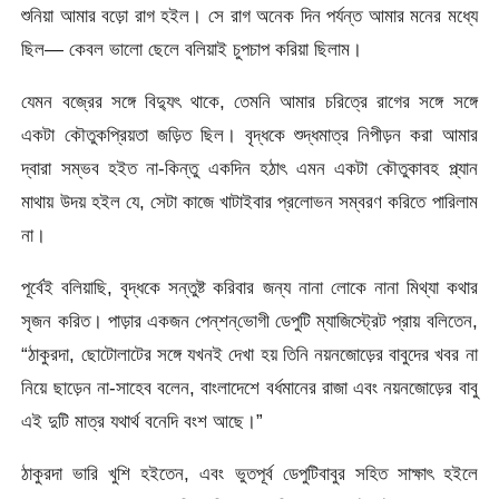
শুনিয়া আমার বড়ো রাগ হইল। সে রাগ অনেক দিন পর্যন্ত আমার মনের মধ্যে
ছিল— কেবল ভালাে ছেলে বলিয়াই চুপচাপ করিয়া ছিলাম।
যেমন বজ্রের সঙ্গে বিদ্যুৎ থাকে, তেমনি আমার চরিত্রে রাগের সঙ্গে সঙ্গে
একটা কৌতুকপ্রিয়তা জড়িত ছিল। বৃদ্ধকে শুদ্ধমাত্র নিপীড়ন করা আমার
দ্বারা সম্ভব হইত না-কিন্তু একদিন হঠাৎ এমন একটা কৌতুকাবহ প্ল্যান
মাথায় উদয় হইল যে, সেটা কাজে খাটাইবার প্রলােভন সম্বরণ করিতে পারিলাম
না।
পূর্বেই বলিয়াছি, বৃদ্ধকে সন্তুষ্ট করিবার জন্য নানা লােকে নানা মিথ্যা কথার
সৃজন করিত। পাড়ার একজন পেন্‌শন্‌ভােগী ডেপুটি ম্যাজিস্ট্রেট প্রায় বলিতেন,
“ঠাকুরদা, ছােটোলাটের সঙ্গে যখনই দেখা হয় তিনি নয়নজোড়ের বাবুদের খবর না
নিয়ে ছাড়েন না-সাহেব বলেন, বাংলাদেশে বর্ধমানের রাজা এবং নয়নজোড়ের বাবু
এই দুটি মাত্র যথার্থ বনেদি বংশ আছে।”
ঠাকুরদা ভারি খুশি হইতেন, এবং ভুতপূর্ব ডেপুটিবাবুর সহিত সাক্ষাৎ হইলে