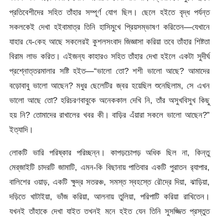
প্রতিবেশীদের সহিত তাঁহার সম্পূর্ণ যােগ ছিল। ছেলে হইতে বৃদ্ধ পর্যন্ত
সকলকেই দেখা হইবামাত্র তিনি হাসিমুখে প্রিয়সম্ভাষণ করিতেন—যেখানে
যাহার যে-কেহ আছে সকলেরই কুশলসংবাদ জিজ্ঞাসা করিয়া তবে তাঁহার শিষ্টতা
বিরাম লাভ করিত। এইজন্য কাহারও সহিত তাঁহার দেখা হইলে একটা সুদীর্ঘ
প্রশ্নোত্তরমালার সষ্টি হইত—“ভালো তাে? শশী ভালাে আছে? আমাদের
বড়ােবাবু ভালাে আছেন? মধুর ছেলেটির জ্বর হয়েছিল শুনেছিলাম, সে এখন
ভালাে আছে তাে? হরিচরণবাবুকে অনেককাল দেখি নি, তাঁর অসুখবিসুখ কিছু
হয় নি? তােমাদের রাখালের খবর কী। বাড়ির এঁয়ারা সকলে ভালাে আছেন?”
ইত্যাদি।
লােকটি ভারি পরিষ্কার পরিচ্ছন্ন। কাপড়চোপড় অধিক ছিল না, কিন্তু
মের্‌জাইটি চাদরটি জামাটি, এমন-কি বিছানায় পাতিবার একটি পুরাতন র‍্যাপার,
বালিশের ওয়াড়, একটি ক্ষুদ্র সতরঞ্চ, সমস্ত স্বহস্তে রৌদ্রে দিয়া, ঝাড়িয়া,
দড়িতে খাটাইয়া, ভাঁজ করিয়া, আলনায় তুলিয়া, পরিপাটি করিয়া রাখিতেন।
যখনই তাঁহাকে দেখা যাইত তখনই মনে হইত যেন তিনি সুসজ্জিত প্রস্তুত