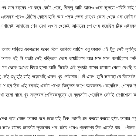
ের পর মাস বছরের পর বছর কেটে গেছে, কিন্তু আমি আজও ওকে ভুলতে পারিনি তাই
িছুর, এতবছর পরেও ঠোঁটের কোনে হাসি আর পলক ভেজা চোখের কোন থেকে এক ফোটা 
 ওর এখানেই আমাদের শেষ দেখা এখান থেকেই আমাদের গল্প শেষ হয়েছিল ঠিক এইর
 তলায় দাড়িয়ে একজনের পথের দিকে তাকিয়ে আছিস শুধু ফারাক এই টুকু সেই ব্যাক্ত
 অবাক হই নি যতটা সেই বক্তিকে দেখে হয়েছিলাম আর মনে মনে বলেছিলাম “সত্
ই”। সব থেকে দুঃখের বিষয় হলো আমি নিজেই এই দৃশ্যটা বাসের জানালা থেকে দেখছি
ুধু তুই তাই পড়েগেছি এক্ষণ খুব দোটানায়। হাঁ এক্ষণ তুমি ভাবছো যে কিসেরই
লো ? হম ঠিক এই রকমই একটা প্রশ্ন কিছুক্ষন আগে আরকজনও করেছিল, গৌনক দ
 হলো বাসে,খুব সম্ভবত পৈত্রিকসূত্রে যে ব্যবসাটা পেয়েছিল সেটাই দেখাশোনা 
গে দেখা হলে যেমন আমরা গল্পে মজে যাই ঠিক তেমনি গল্প করতে করতে হঠাৎ আমার প্
 ভাঙে তাদের জক্ষমটা লুকানোর শত চেষ্টার পরেও প্রকাশ্যে ঠিক এসেই যায়। গৌনক