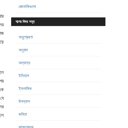
জোনাকিগুলো
যার
গল্পের বিষয় সমূহ
নের
়াজ
অনুপ্রেরণা
়ে
অনুবাদ
অন্যান্য
লে
ইতিহাস
 পর
ইসলামিক
এক
 যে
উপন্যাস
নের
কবিতা
িল
কাব্যগ্রন্থ