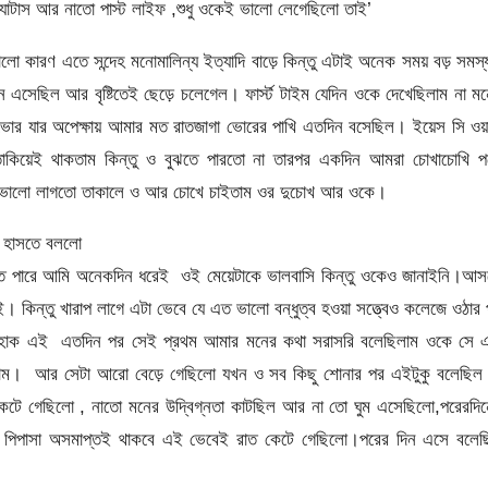
্যাটাস আর নাতো পাস্ট লাইফ ,শুধু ওকেই ভালো লেগেছিলো তাই’
ো কারণ এতে সন্দেহ মনোমালিন্য ইত্যাদি বাড়ে কিন্তু এটাই অনেক সময় বড় সমস্
ে এসেছিল আর বৃষ্টিতেই ছেড়ে চলেগেল। ফার্স্ট টাইম যেদিন ওকে দেখেছিলাম না ম
ই ভোর যার অপেক্ষায় আমার মত রাতজাগা ভোরের পাখি এতদিন বসেছিল। ইয়েস সি ওয
িয়েই থাকতাম কিন্তু ও বুঝতে পারতো না তারপর একদিন আমরা চোখাচোখি পড
ভালো লাগতো তাকালে ও আর চোখে চাইতাম ওর দুচোখ আর ওকে।
ে হাসতে বললো
নতে পারে আমি অনেকদিন ধরেই ওই মেয়েটাকে ভালবাসি কিন্তু ওকেও জানাইনি।আস
ই। কিন্তু খারাপ লাগে এটা ভেবে যে এত ভালো বন্ধুত্ব হওয়া সত্ত্বেও কলেজে ওঠার
ই হোক এই এতদিন পর সেই প্রথম আমার মনের কথা সরাসরি বলেছিলাম ওকে সে 
্ছিলাম। আর সেটা আরো বেড়ে গেছিলো যখন ও সব কিছু শোনার পর এইটুকু বলেছিল
াত কেটে গেছিলো , নাতো মনের উদ্বিগ্নতা কাটছিল আর না তো ঘুম এসেছিলো,পরেরদি
কি পিপাসা অসমাপ্তই থাকবে এই ভেবেই রাত কেটে গেছিলো।পরের দিন এসে বলেছ