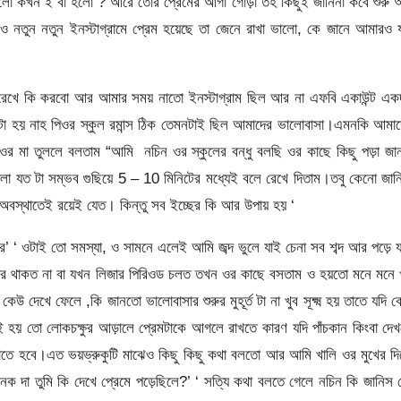
লো কখন ই বা হলো ? আরে তোর প্রেমের আগা গোড়া তহ কিছুই জানিনা কবে শুরু
ও নতুন নতুন ইনস্টাগ্রামে প্রেম হয়েছে তা জেনে রাখা ভালো, কে জানে আমারও 
ত রেখে কি করবো আর আমার সময় নাতো ইনস্টাগ্রাম ছিল আর না এফবি একাউন্ট এ
মনটা হয় নাহ পিওর স্কুল রমান্স ঠিক তেমনটাই ছিল আমাদের ভালোবাসা।এমনকি আমা
 মা তুললে বলতাম “আমি নচিন ওর স্কুলের বন্ধু বলছি ওর কাছে কিছু পড়া জা
লো যত টা সম্ভব গুছিয়ে 5 – 10 মিনিটের মধ্যেই বলে রেখে দিতাম।তবু কেনো জান
অবস্থাতেই রয়েই যেত। কিন্তু সব ইচ্ছের কি আর উপায় হয় ‘
’ ‘ ওটাই তো সমস্যা, ও সামনে এলেই আমি জব্দ ভুলে যাই চেনা সব শব্দ আর পড়ে 
যার থাকত না বা যখন লিজার পিরিওড চলত তখন ওর কাছে বসতাম ও হয়তো মনে মনে 
 দেখে ফেলে ,কি জানতো ভালোবাসার শুরুর মুহূর্ত টা না খুব সূক্ষ্ম হয় তাতে যদি 
 হয় তো লোকচক্ষুর আড়ালে প্রেমটাকে আগলে রাখতে কারণ যদি পাঁচকান কিংবা দে
খোয়াতে হবে।এত ভয়ভ্রুকুটি মাঝেও কিছু কিছু কথা বলতো আর আমি খালি ওর মুখের দ
নক দা তুমি কি দেখে প্রেমে পড়েছিলে?’ ‘ সত্যি কথা বলতে গেলে নচিন কি জানিস