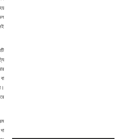
 হয়
জল
কমই
িটি
যি
 আর
 বা
া।
করে
রেম
 দা