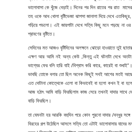
ভালোবাসা কে খুঁজে বেড়াই। দিনের পর দিন রাতের পর রাত মাস
তহ ওকে আধ খোলা বৃষ্টিভেজা ঝাপসা জানালা দিয়ে দেখে এতক
গড়িয়ে পডলো। এই জায়গাটা দেখে সত্যি কিছু মনে পড়ছে না
শ্রাবণের বৃষ্টিতে।
সেদিনের মত আজও বৃষ্টিদিনের অলক্ষনে ঝোড়ো হাওয়াতে তুই ছাতার
এক্ষণ আর আমি নই অন্য কেউ ,কিন্তু এই ঘটনাটা দেখে অতটা
ভাগ্যের ফের বলি হারি যাই /বিশ্বাস করি কারে, কারেই বা শুধা
ভাবছি তোকে বলার তো ছিল অনেক কিছুই সবই আগের মতই আছে নেই শ
এত দোটানা কোত্থেকে এলো বা কিভাবেই বা হলো কখন ই বা হ
আজ হঠাৎ আমি বাড়ি ফিরছিলাম কাজ সেরে তখনই দাদার সাথে দেখা
বাড়ি ফিরছিল।
তা যেমনটা হয় আরকি বহুদিন পরে কোন পুরনো দাদার /বন্ধুর সঙ্
বিরহের গল্প উঠেছিল আসলে সত্যি তো এটাই ভালোবাসায় যাদের মন