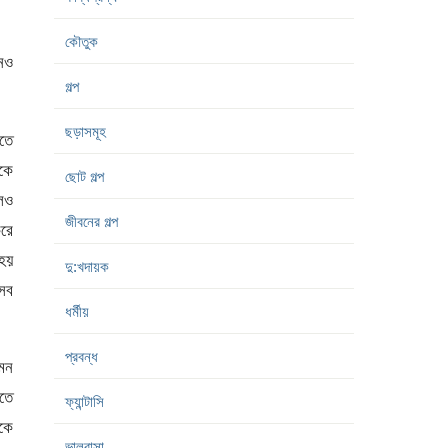
কৌতুক
িনও
গল্প
ছড়াসমূহ
তে
েকে
ছোট গল্প
লেও
জীবনের গল্প
করে
 হয়
দু:খদায়ক
 সব
ধর্মীয়
প্রবন্ধ
এমন
াতে
ফ্যান্টাসি
উকে
ভালবাসা