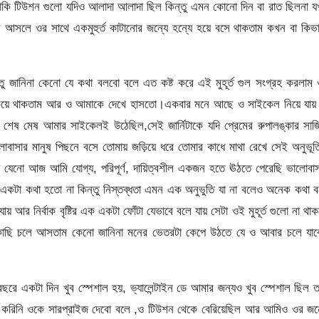
াকি টিউশন গুলো যদিও আলাদা আলাদা ছিল কিন্তু এমন কোনো দিন বা রাত ছিলনা 
ি আসলে ওর সাথে একমুহুর্ত কাটানোর জন্যে হন্যে হয়ে বসে থাকতাম কখন বা কিভ
্তু জানিনা কেনো যে কথা বলবো বলে এত কষ্ট করে এই মুহূর্ত গুল সংগ্রহ করলাম
 তাকিয়ে থাকতাম আর ও আমাকে দেখে হাসতো।একবার মনে আছে ও সাইকেল নিয়ে যায়
শেষ মেষ আমার সাইকেলই উঠেছিল,সেই জার্নিটাকে যদি প্রেমের রুপালঙ্কার সাজি
োবাসার মানুষ পিছনে বসে তোমায় জড়িয়ে ধরে তোমার কাধে মাথা রেখে সেই অনুভূত
য় যেনো আজ আমি যোগ্য, পরিপূর্ণ, দায়িত্বশীল একজন হতে ঊঠতে পেরেছি ভালোবা
 একটা কথা হতো না কিন্তু নিস্তব্ধতা এমন এক অনুভুতি যা না বলেও অনেক কথা 
় আর নির্বাক বৃষ্টির এক একটা ফোঁটা যেভাবে বলে যায় সেটা ওই মুহূর্ত গুলো না থা
কাছি চলে আসতাম কেনো জানিনা মনের ভেতরটা কেপে উঠতে যে ও আবার চলে যাব
বছরে একটা দিন খুব স্পেশাল হয়, ভ্যালেন্টাইন ডে আমার জন্যও খুব স্পেশাল ছিল 
েখা করিনি ওকে সারপ্রাইজ দেবো বলে ,ও টিউশন থেকে বেরিয়েছিল আর আমিও ওর জন