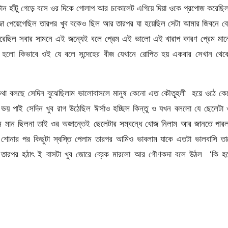
 হাঁটু গেড়ে বসে ওর দিকে গোলাপ আর চকোলেট এগিয়ে দিয়া ওকে প্রপোজ করেছি
জ্জা পেয়েগেছিল তারপর খুব বকেও ছিল আর তারপর যা হয়েছিল সেটা আমার জিবনে বে
়ে ধরেছিল সবার সামনে এই জন্যেই বলে প্রেম এই ভালো এই খারাপ কারণ প্রেম মা
াপ হলো কিভাবে ওই যে বলে সন্দেহের বীজ যেখানে রোপিত হয় একবার সেখান থেক
 কথা বলছে সেদিন বুঝেছিলাম ভালোবাসলে মানুষ কেনো এত কৌতূহলী হয়ে ওঠে কে
ভয় পাই সেদিন খুব রাগ উঠেছিল ঈর্সাও হচ্ছিল কিন্তু ও যখন বললো যে ছেলেটা
মন মান ছিলনা তাই ওর অজান্তেই ছেলেটার সম্বন্ধে খোজ নিলাম আর জানতে পার
শোনার পর কিছুটা স্বস্তি পেলাম তারপর আমিও ভাবলাম যাকে এতটা ভালবাসি তা
ন্তু তারপর হঠাৎ ই বাসটা খুব জোরে ব্রেক মারলো আর গৌণকদা বলে উঠল ‘কি হ