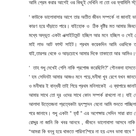
আমি প্রেম করার আগেই ওর কিছুই দেখিনি না তো ওর ফ্যামিলি স্ট
‘ কাউকে ভালোবাসার আগে তার অতীত জীবন সম্পর্কে না জানাই ভাল
কারণ হয়ে দাঁড়াতে পারে। যাইহোক ও ঠিক বৃষ্টির মত আমার জিবন
মধ্যে অদ্ভূত একটা এক্সাইটমেন্ট হচ্ছিল আর মনে হচ্ছিল ও সে
মাই লাভ আট ফাস্ট সাইট। প্রথম কয়েকদিন আমি ওরদিকে তাক
যাই,তারপর থেকে ও আড়চোখে আমার দিকে তাকাতো আর আমিও।
‘ তাহ শুধু দেখেই গেলি নাকি প্রপোজ করেছিলি?’ গৌনকদা হাসত
‘ হম সেদিনটা আমার আজও মনে পড়ে,মনীষা খুব রেগে যখন জা
ও মনীষার ই বান্ধবী তাই গিয়ে প্রথম মনিসাকেই এ ব্যাপারে জানা
আমার সাথে তো দূর ওদের সাথে কোন সম্পর্ক রাখলো না। যা
আলাদা উত্তেজনা প্রত্যেকটা হৃৎস্পন্দন যেনো আমি শুনতে পাচ
পরে জানাবে। শুধু একটা ” হ্যাঁ ” এর অপেক্ষায় সেদিন সারা র
রোদ্দুর না জানি কি খবর আনবে , জীবনে ভালোবাসা আসবে না
“আমরা কি বন্ধু হয়ে থাকতে পারিনা?পরে না হয় এসব ভাবা যাবে ”