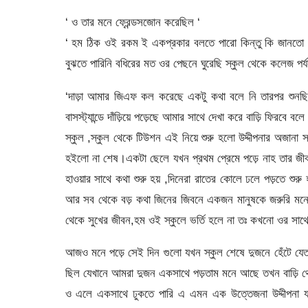
‘ ও তার মনে ফ্রেন্ডসজোন করেছিল ‘
‘ হম ঠিক ওই রকম ই একপ্রকার বলতে পারো কিন্তু কি জানতো মা
বুঝতে পারিনি বধিরের মত ওর পেছনে ঘুরেছি স্কুল থেকে কলেজ প
‘দাড়া আমার জিএফ কল করেছে একটু কথা বলে নি তারপর শুনছি
বাসস্ট্যান্ডে দাঁড়িয়ে পড়েছে আমার সাথে দেখা করে বাড়ি ফির
স্কুল ,স্কুল থেকে টিউশন এই নিয়ে শুরু হলো উদ্দীপনার অজানা
হইলো না শেষ।একটা ছেলে যখন প্রথম প্রেমে পড়ে নাহ তার জীবন নতু
হাওয়ার সাথে কথা শুরু হয় ,দিনেরা রাতের কোলে ঢলে পড়তে শুরু 
আর সব থেকে বড় কথা জিনের জিবনে একজন মানুষকে জরুরি মনে 
থেকে সুখের জীবন,হম ওই স্কুলে ভর্তি হলে না তঃ কখনো ওর সাথে 
আজও মনে পড়ে সেই দিন গুলো যখন স্কুল শেষে দুজনে হেঁটে য
ছিল যেখানে আমরা দুজন একসাথে পড়তাম মনে আছে তখন বাড়ি থেক
ও এলে একসাথে ঢুকতে পারি এ এমন এক উত্তেজনা উদ্দীপনা যা ল