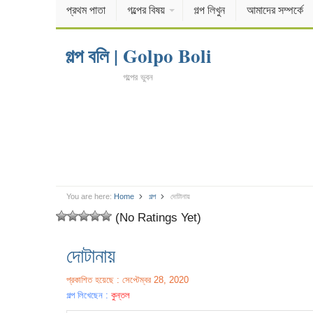
প্রথম পাতা
গল্পের বিষয়
গল্প লিখুন
আমাদের সম্পর্কে
গল্প বলি | Golpo Boli
গল্পের ভুবন
You are here:
Home
গল্প
দোটানায়
(No Ratings Yet)
দোটানায়
প্রকাশিত হয়েছে : সেপ্টেম্বর 28, 2020
গল্প লিখেছেন :
কুন্তল