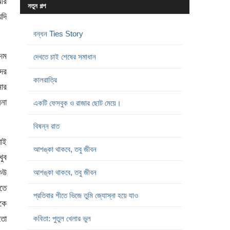
 আর
নতুন গল্প
যদি
বন্ধন Ties Story
কদম
দেখতে চাই শেষের সমাধান
দের
কালরাত্রি
নার
িনা
একটি ফেসবুক ও রাজার ছোট মেয়ে।
বিষন্ন রাত
যাই
আশঙ্কা থাকবে, তবু জীবন
খুব
কেউ
আশঙ্কা থাকবে, তবু জীবন
খতে
প্রতিবার শীতে ভিজে তুমি জ্যোস্না হয়ে যাও
িকে
 তো
কবিতা: পুতুল খেলার ভুল