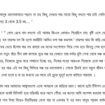
নুষ ভালোবাসাতে পড়লে না তহ কিছু দেখতে পায় নাতো কিছু শুনতে পায় তাই সেদ
র্যন্ত 3 থেকে 3.5 বছ… ‘
 ‘ ” ফোন রেখে দাদ বললো ওই আমার জিএফ কোথাও গিয়েছিল তাহ বৃষ্টি এসে যে
বে বলে। হম তারপর বল কি হলো যথারীতি আমিও বলা শুরু করলাম ‘ তারপর আর কি বাড়ি থ
 সফর ভেবে ছিলাম যার সব রাস্তা ওর মনের সংগোপনে গিয়ে শেষ হবে কিন্তু শেষ হ
ন ধাঁচে নীল রঙ্গা কাগজে মুরে শুরু হয় যেখানে তার বর্সার বুলি শেখা থেকে শুরু 
হয়, নিজেকে সুন্দর করে সাজাতে ইচ্ছে হয়, নিজের মধ্যে আরএক নিজেকে চেনা শুরু
হয় আর এই সব কিছু মিলিয়ে শুরু হয় ভালোবাসা। লোকে ঠিকই বলে স্কুল জীবন
দেখা হতো র না তঃ কখনো ওর সাথে ওই সুন্দর মুহূর্ত গুলো কাটাতে পারতাম ।
েতাম আর আমাদের আঙ্গুলগুলো একে অপরকে কে জড়িয়ে ধরত। জানো দুটো টিউশন 
ে যথেষ্ট ফিটফাট হয়ে তড়িঘড়ি করে আগে পৌঁছে ওর জন্যে আমি অপেক্ষা করতাম য
াখ টাকা দিয়েও দ্বিতীয়বার কেনা যায় না একবার ই হয় যখন মানুষ প্রথম কা