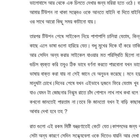
ভালোবাসে আর থেকে এক চিলতে দেখার জন্য মরিয়া হতে ওঠে। ব
আমার টিউশন না থাকা সত্ত্বেও ওকে আনতে যাইনি বা দিতে যাইন
ওর সাথে আরো কিছু সময় কাটানো যায়।
তারপর টিউশন শেষে সাইকেল নিয়ে পাশাপাশি চালিয়া যেতাম, কিন
কাছে এলে ভাষা গুলো হারিয়ে যেত। শুধু মুখের দিকে হাঁ করে
আর সেদিন অন্য করার সাইকেল যাওয়ার মত পরিস্থিতি ছিলো না 
গুচিস ব্যক্ত করি তবুও ঠিক ভাবে বর্ণনা করতে পারবোনা যখন ভাল
ভাষায় বাক্ত করা যায় না সেই জানে যে অনুভব করেছে। মনে হ
মানুষটা চোখে।দিনের শেষে যখন এইভাবে দুজনে ফিরে যেতাম খুব
যাও যেমন টা জোছনার নিঝুম রাতে চাঁদ গোপনে লাখ লাখ কথা বলে যায
কখনো জানতেই পারতাম না।তবে কি জানতো যখন ই বাড়ি কাছা
আবার দেখা হবে তহ ?
রাত গুলো এই রকম মিষ্টি যন্ত্রণাতেই কেটে যেত।কাপলদের জন্য 
সেটা অন্য কারণে সেদিন সন্ধ্যেবেলা ওকে দিতেও যায়নি আর দ