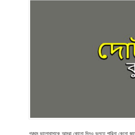
প্র
থম ভালোবাসাকে আমরা কোনো দিনও ভুলতে পারিনা কেনো জানে