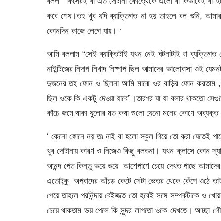
বলল ‘ কিসেরই বা এত দোটানা কোত্থেকে এলো বা কিভাবেই বা হ
কবে শেষ।তহ খুব যদি ব্যাক্তিগত না হয় তাহলে বল শুনি, আমার
কোনদিন কাজে লেগে যায়। ‘
আমি বললাম “সেই ব্যাক্তিটাই যখন নেই ঘটনাটাই বা ব্যক্তিগ
নাইন্টিজের নিদাগ নিখাদ নিষ্পাপ ছিল আমাদের ভালোবাসা ওই যে
দুজনের তহ ফোন ও ছিলনা আমি মাঝে ওর বাড়ির ফোন করতাম ,ওর
ছিল ওকে কি একটু দেওয়া যাবে”।তারপর যা যা বলার থাকতো সেগু
কাঁচে জমে থাকা ধুলোর মত কথা গুলো যেনো মনের কোণে অব্যক্ত 
‘ কেনো ফোনে নয় তঃ নাই বা হলো স্কুল গিয়ে তো করা যেতেই পারে
খুব দোটানায় কারণ ও নিজেও কিছু বলতনা। যখন ক্লাসে কোন স্
আনন্দ পেত কিন্তু ভয়ে ভয়ে আশেপাশে চেয়ে দেখত পাছে আমাদের কেউ
এতোটুকু অপবাদের আঁচড় কেটে সেটা ভেতর থেকে কেঁপে ওঠে তাই
পেয়ে তাহলে পরনিন্দায় বেইজ্জত তো হবেই সঙ্গে সম্পর্কটাকে ও 
চেয়ে থাকতাম ভয় পেলে কি সুন্দর লাগতো ওকে দেখতে। আচ্ছা গৌ