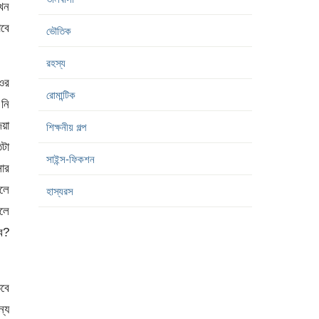
যখন
াবে
ভৌতিক
রহস্য
 ওর
রোমান্টিক
 নি
য়া
শিক্ষনীয় গল্প
িটা
সাইন্স-ফিকশন
সার
বলে
হাস্যরস
কলে
ে?
তবে
্যে