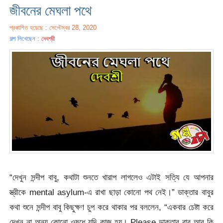
জীবনের মেঘলা পথে
প্রকাশিত হয়েছে : সেপ্টেম্বর 28, 2020
গল্প লিখেছেন :
দেবশ্রী
“দেখুন সন্দীপ বাবু, কথাটা শুনতে খারাপ লাগলেও এটাই সত্যি যে আপনার
স্ত্রীকে mental asylum-এ রাখা ছাড়া কোনো পথ নেই।” ডাক্তার বাবুর
কথা শুনে সন্দীপ বাবু কিছুক্ষণ চুপ করে থাকার পর বললেন, “একবার চেষ্টা করে
দেখুন না অন্য কোনো ওষুধে যদি কাজ হয়। Please ডাক্তার বাবু আর কি