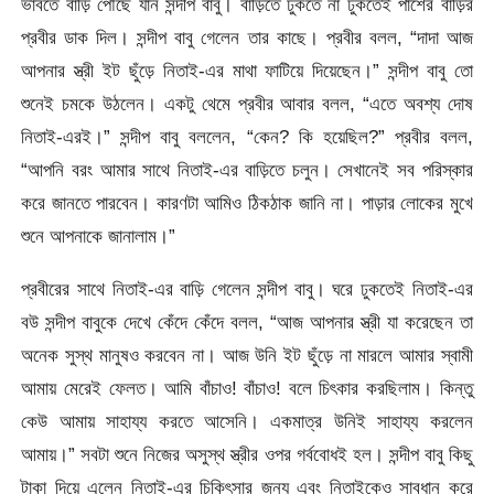
ভাবতে বাড়ি পৌঁছে যান সন্দীপ বাবু। বাড়িতে ঢুকতে না ঢুকতেই পাশের বাড়ির
প্রবীর ডাক দিল। সন্দীপ বাবু গেলেন তার কাছে। প্রবীর বলল, “দাদা আজ
আপনার স্ত্রী ইট ছুঁড়ে নিতাই-এর মাথা ফাটিয়ে দিয়েছেন।” সন্দীপ বাবু তো
শুনেই চমকে উঠলেন। একটু থেমে প্রবীর আবার বলল, “এতে অবশ্য দোষ
নিতাই-এরই।” সন্দীপ বাবু বললেন, “কেন? কি হয়েছিল?” প্রবীর বলল,
“আপনি বরং আমার সাথে নিতাই-এর বাড়িতে চলুন। সেখানেই সব পরিস্কার
করে জানতে পারবেন। কারণটা আমিও ঠিকঠাক জানি না। পাড়ার লোকের মুখে
শুনে আপনাকে জানালাম।”
প্রবীরের সাথে নিতাই-এর বাড়ি গেলেন সন্দীপ বাবু। ঘরে ঢুকতেই নিতাই-এর
বউ সন্দীপ বাবুকে দেখে কেঁদে কেঁদে বলল, “আজ আপনার স্ত্রী যা করেছেন তা
অনেক সুস্থ মানুষও করবেন না। আজ উনি ইট ছুঁড়ে না মারলে আমার স্বামী
আমায় মেরেই ফেলত। আমি বাঁচাও! বাঁচাও! বলে চিৎকার করছিলাম। কিন্তু
কেউ আমায় সাহায্য করতে আসেনি। একমাত্র উনিই সাহায্য করলেন
আমায়।” সবটা শুনে নিজের অসুস্থ স্ত্রীর ওপর গর্ববোধই হল। সন্দীপ বাবু কিছু
টাকা দিয়ে এলেন নিতাই-এর চিকিৎসার জন্য এবং নিতাইকেও সাবধান করে