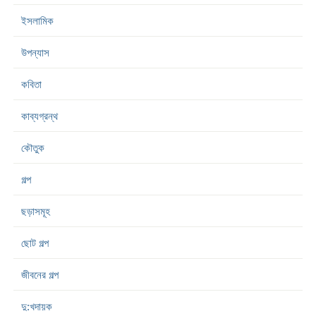
ইসলামিক
উপন্যাস
কবিতা
কাব্যগ্রন্থ
কৌতুক
গল্প
ছড়াসমূহ
ছোট গল্প
জীবনের গল্প
দু:খদায়ক