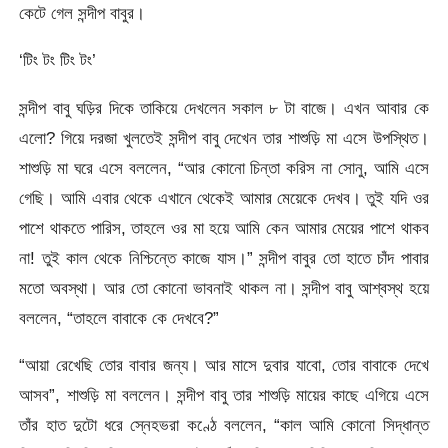
কেটে গেল সন্দীপ বাবুর।
‘টিং টং টিং টং’
সন্দীপ বাবু ঘড়ির দিকে তাকিয়ে দেখলেন সকাল ৮ টা বাজে। এখন আবার কে
এলো? গিয়ে দরজা খুলতেই সন্দীপ বাবু দেখেন তার শাশুড়ি মা এসে উপস্থিত।
শাশুড়ি মা ঘরে এসে বললেন, “আর কোনো চিন্তা করিস না সোনু, আমি এসে
গেছি। আমি এবার থেকে এখানে থেকেই আমার মেয়েকে দেখব। তুই যদি ওর
পাশে থাকতে পারিস, তাহলে ওর মা হয়ে আমি কেন আমার মেয়ের পাশে থাকব
না! তুই কাল থেকে নিশ্চিন্তে কাজে যাস।” সন্দীপ বাবুর তো হাতে চাঁদ পাবার
মতো অবস্থা। আর তো কোনো ভাবনাই থাকল না। সন্দীপ বাবু আশ্বস্থ হয়ে
বললেন, “তাহলে বাবাকে কে দেখবে?”
“আয়া রেখেছি তোর বাবার জন্য। আর মাসে দুবার যাবো, তোর বাবাকে দেখে
আসব”, শাশুড়ি মা বললেন। সন্দীপ বাবু তার শাশুড়ি মায়ের কাছে এগিয়ে এসে
তাঁর হাত দুটো ধরে স্নেহভরা কণ্ঠে বললেন, “কাল আমি কোনো সিদ্ধান্ত