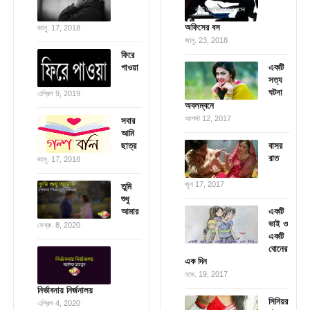
অফিসের বস
জানু. 17, 2018
জানু. 23, 2018
ফিরে
পাওয়া
একটি
সত্য
ঘটনা
এপ্রিল 9, 2019
অবলম্বনে
আগস্ট 12, 2017
সবার
আমি
ছাত্র
বাসর
রাত
জানু. 17, 2018
জুন 17, 2017
তুমি
শুধু
আমার
একটি
ভাই ও
ফেব্রু. 8, 2020
একটি
বোনের
এক দিন
নভে. 19, 2017
নির্ভাবনায় নির্জনালয়
সিনিয়র
এপ্রিল 4, 2020