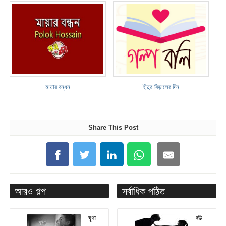
মায়ার বন্ধন
ইঁদুর-বিড়ালের দিন
Share This Post
আরও গল্প
সর্বাধিক পঠিত
ঘৃণা
বউ