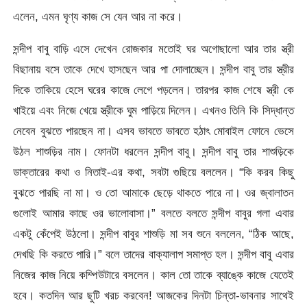
এলেন, এমন ঘৃণ্য কাজ সে যেন আর না করে।
সন্দীপ বাবু বাড়ি এসে দেখেন রোজকার মতোই ঘর অগোছালো আর তার স্ত্রী
বিছানায় বসে তাকে দেখে হাসছেন আর পা দোলাচ্ছেন। সন্দীপ বাবু তার স্ত্রীর
দিকে তাকিয়ে হেসে ঘরের কাজে লেগে পড়লেন। তারপর কাজ শেষে স্ত্রী কে
খাইয়ে এবং নিজে খেয়ে স্ত্রীকে ঘুম পাড়িয়ে দিলেন। এখনও তিনি কি সিদ্ধান্ত
নেবেন বুঝতে পারছেন না। এসব ভাবতে ভাবতে হঠাৎ মোবাইল ফোনে ভেসে
উঠল শাশুড়ির নাম। ফোনটা ধরলেন সন্দীপ বাবু। সন্দীপ বাবু তার শাশুড়িকে
ডাক্তারের কথা ও নিতাই-এর কথা, সবটা গুছিয়ে বললেন। “কি করব কিছু
বুঝতে পারছি না মা। ও তো আমাকে ছেড়ে থাকতে পারে না। ওর জ্বালাতন
গুলোই আমার কাছে ওর ভালোবাসা।” বলতে বলতে সন্দীপ বাবুর গলা এবার
একটু কেঁপেই উঠলো। সন্দীপ বাবুর শাশুড়ি মা সব শুনে বললেন, “ঠিক আছে,
দেখছি কি করতে পারি।” বলে তাদের বাক্যালাপ সমাপ্ত হল। সন্দীপ বাবু এবার
নিজের কাজ নিয়ে কম্পিউটারে বসলেন। কাল তো তাকে ব্যাঙ্কে কাজে যেতেই
হবে। কতদিন আর ছুটি খরচ করবেন! আজকের দিনটা চিন্তা-ভাবনার সাথেই