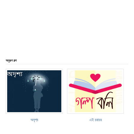
অনুরূপ গল্প
অদৃশ্য
এই চরাচর