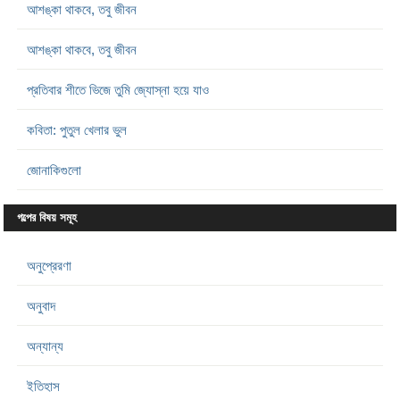
আশঙ্কা থাকবে, তবু জীবন
আশঙ্কা থাকবে, তবু জীবন
প্রতিবার শীতে ভিজে তুমি জ্যোস্না হয়ে যাও
কবিতা: পুতুল খেলার ভুল
জোনাকিগুলো
গল্পের বিষয় সমূহ
অনুপ্রেরণা
অনুবাদ
অন্যান্য
ইতিহাস